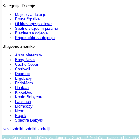
Kategorija Dojenje
Majice za dojenje
Prsne črpalke
Oblikovanje postave
Spalne srajce in pižame
Blazine za dojenje
Pripomočki za dojenje
Blagovne znamke
Anita Maternity
Baby Nova
Cache Coeur
Carriwell
Doomoo
Ergobaby
FridaMom
Haakaa
KikkaBoo
Koala Babycare
Lansinoh
Momcozy
Neno
Popek
Spectra Baby®
Novi izdelki
Izdelki v akciji
Največja izbira modrčkov za dojenje v Sloveniji! Nedrčki, majice in blazine