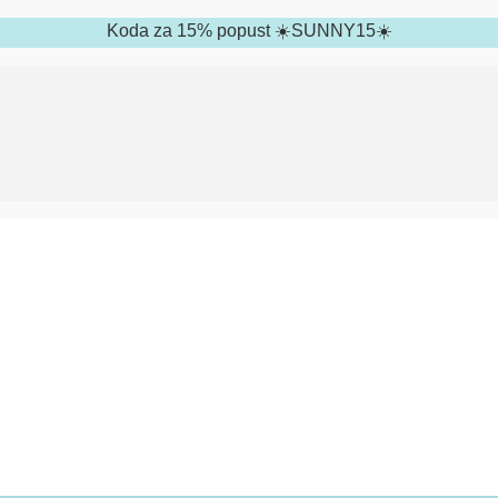
Koda za 15% popust ☀️SUNNY15☀️