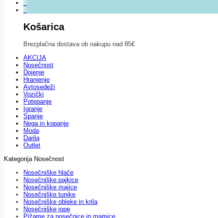
0
0
Košarica
Brezplačna dostava ob nakupu nad 85€
AKCIJA
Nosečnost
Dojenje
Hranjenje
Avtosedeži
Vozički
Potepanje
Igranje
Spanje
Nega in kopanje
Moda
Darila
Outlet
Kategorija Nosečnost
Nosečniške hlače
Nosečniške pajkice
Nosečniške majice
Nosečniške tunike
Nosečniške obleke in krila
Nosečniške jope
Pižame za nosečnice in mamice