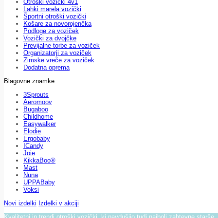
Otroški vozički 4v1
Lahki marela vozički
Športni otroški vozički
Košare za novorojenčka
Podloge za voziček
Vozički za dvojčke
Previjalne torbe za voziček
Organizatorji za voziček
Zimske vreče za voziček
Dodatna oprema
Blagovne znamke
3Sprouts
Aeromoov
Bugaboo
Childhome
Easywalker
Elodie
Ergobaby
ICandy
Joie
KikkaBoo®
Mast
Nuna
UPPABaby
Voksi
Novi izdelki
Izdelki v akciji
Kvalitetni in trendi otroški vozički, ki navdušijo tudi najbolj zahtevne starše.