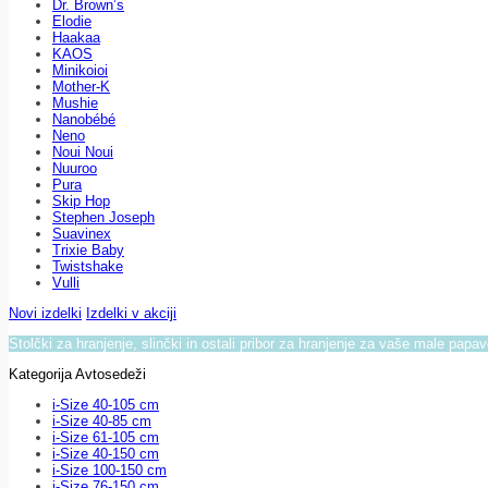
Dr. Brown’s
Elodie
Haakaa
KAOS
Minikoioi
Mother-K
Mushie
Nanobébé
Neno
Noui Noui
Nuuroo
Pura
Skip Hop
Stephen Joseph
Suavinex
Trixie Baby
Twistshake
Vulli
Novi izdelki
Izdelki v akciji
Stolčki za hranjenje, slinčki in ostali pribor za hranjenje za vaše male papa
Kategorija Avtosedeži
i-Size 40-105 cm
i-Size 40-85 cm
i-Size 61-105 cm
i-Size 40-150 cm
i-Size 100-150 cm
i-Size 76-150 cm