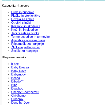
Kategorija Hranjenje
Dude in priponke
Flaške in stekleničke
Grizala za zobke
Otroški slinčki
Kozarčki in skodelice
Krožniki in skledice
Jedilni seti za otroke
Termo posodice in termovke
Aparati za pripravo hrane
Pripomočki za hranjenje
Žličke in jedilni pribor
Stolčki za hranjenje
Blagovne znamke
b.box
Baby Brezza
Baby Nova
Babymoov
Beaba
Bibado™
Bibs
Bugaboo
Cheeky Chompers®
Childhome
Curaprox
Done by Deer