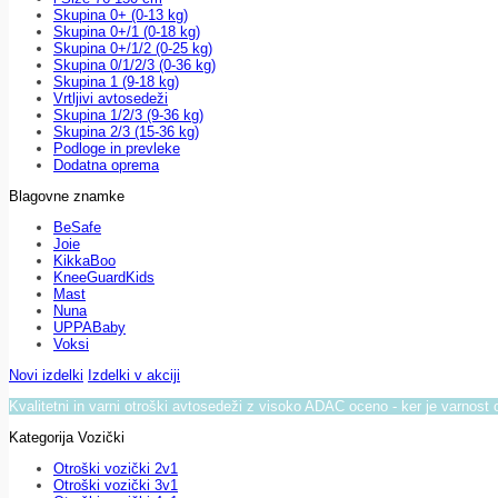
Skupina 0+ (0-13 kg)
Skupina 0+/1 (0-18 kg)
Skupina 0+/1/2 (0-25 kg)
Skupina 0/1/2/3 (0-36 kg)
Skupina 1 (9-18 kg)
Vrtljivi avtosedeži
Skupina 1/2/3 (9-36 kg)
Skupina 2/3 (15-36 kg)
Podloge in prevleke
Dodatna oprema
Blagovne znamke
BeSafe
Joie
KikkaBoo
KneeGuardKids
Mast
Nuna
UPPABaby
Voksi
Novi izdelki
Izdelki v akciji
Kvalitetni in varni otroški avtosedeži z visoko ADAC oceno - ker je varnost 
Kategorija Vozički
Otroški vozički 2v1
Otroški vozički 3v1