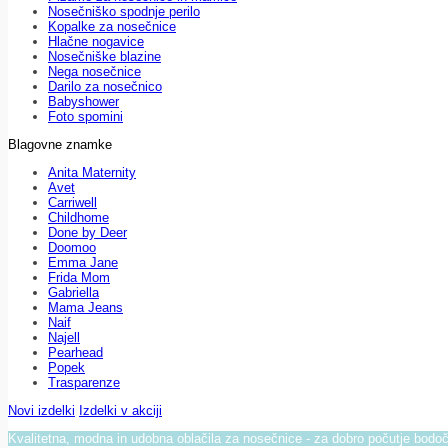
Nosečniško spodnje perilo
Kopalke za nosečnice
Hlačne nogavice
Nosečniške blazine
Nega nosečnice
Darilo za nosečnico
Babyshower
Foto spomini
Blagovne znamke
Anita Maternity
Avet
Carriwell
Childhome
Done by Deer
Doomoo
Emma Jane
Frida Mom
Gabriella
Mama Jeans
Naif
Najell
Pearhead
Popek
Trasparenze
Novi izdelki
Izdelki v akciji
Kvalitetna, modna in udobna oblačila za nosečnice - za dobro počutje bod