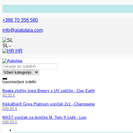
+386 70 356 580
info@ajatutaja.com
SL
HR
Izpostavljeni izdelki
Beaba zložljiv šotor Breezy z UV zaščito - Clay Earth
40.00
€
KikkaBoo® Goya Platinum voziček 2v1 - Champagne
699.00
€
MAST voziček za dvojčke M. Twin X Light - Lion
699.00
€