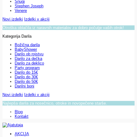
Snugi
Stephen Joseph
Venere
Novi izdelki
Izdelki v akciji
Otroška oblačila iz naravnih materialov za dobro počutje vaših otrok!
Kategorija Darila
Božična darila
BabyShower
Darilo ob rojstvu
Darilo za dečka
Darilo za deklico
Party program
Darilo do 15€
Darilo do 30€
Darilo do 50€
Darilni boni
Novi izdelki
Izdelki v akciji
Najlepša darila za nosečnico, otroke in novopečene starše.
Blog
Kontakt
AKCIJA