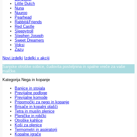
Little Dutch
Nuna
Nuuroo
Pearhead
Rabbit&Friends
Red Castle
Sleepytroll
Stephen Joseph
Sweet Dreamers
Voksi
Zazu
Novi izdelki
Izdelki v akciji
Sanjske otroške sobice, čudovita posteljnina in spalne vreče za vaše
malčke.
Kategorija Nega in kopanje
Banjice in stojala
Previjalne podloge
Previjalne komode
Pripomočki za nego in kopanje
Brisače in kopalni plašči
Tetra in muslin plenice
Pleničke in robčki
Otroške kahlice
Koši za plenice
Termometri in aspiratorji
Kopalne igrače