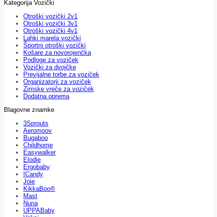
Kategorija Vozički
Otroški vozički 2v1
Otroški vozički 3v1
Otroški vozički 4v1
Lahki marela vozički
Športni otroški vozički
Košare za novorojenčka
Podloge za voziček
Vozički za dvojčke
Previjalne torbe za voziček
Organizatorji za voziček
Zimske vreče za voziček
Dodatna oprema
Blagovne znamke
3Sprouts
Aeromoov
Bugaboo
Childhome
Easywalker
Elodie
Ergobaby
ICandy
Joie
KikkaBoo®
Mast
Nuna
UPPABaby