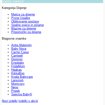
bodoče mamice.
Kategorija Dojenje
Majice za dojenje
Prsne črpalke
Oblikovanje postave
Spalne srajce in pižame
Blazine za dojenje
Pripomočki za dojenje
Blagovne znamke
Anita Maternity
Baby Nova
Cache Coeur
Carriwell
Doomoo
Ergobaby
FridaMom
Haakaa
KikkaBoo
Koala Babycare
Lansinoh
Momcozy
Neno
Popek
Spectra Baby®
Novi izdelki
Izdelki v akciji