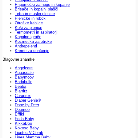
Pripomočki za nego in kopanje
Brisače in kopalni plašči
Tetra in muslin plenice
Pleničke in robčki
Otroške kahlice
Koši za plenice
Termometri in aspiratorji
Kopalne igrače
Kozmetika za otroke
Antirepelenti
Kreme za sončenje
Blagovne znamke
Angelcare
Aquascale
Babymoov
Badabulle
Beaba
Biarritz
Curaprox
Diaper Genie®
Done by Deer
Doomoo
Effiki
Frida Baby
KikkaBoo
Kokoso Baby
Licetec V-Comb
Linea Mamma Baby