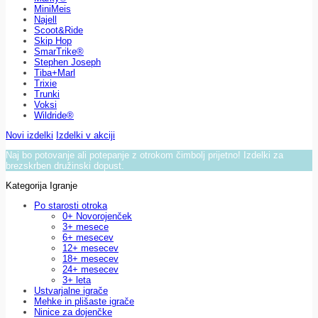
MiniMeis
Najell
Scoot&Ride
Skip Hop
SmarTrike®
Stephen Joseph
Tiba+Marl
Trixie
Trunki
Voksi
Wildride®
Novi izdelki
Izdelki v akciji
Naj bo potovanje ali potepanje z otrokom čimbolj prijetno! Izdelki za
brezskrben družinski dopust.
Kategorija Igranje
Po starosti otroka
0+ Novorojenček
3+ mesece
6+ mesecev
12+ mesecev
18+ mesecev
24+ mesecev
3+ leta
Ustvarjalne igrače
Mehke in plišaste igrače
Ninice za dojenčke