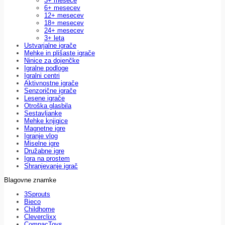
3+ mesece
6+ mesecev
12+ mesecev
18+ mesecev
24+ mesecev
3+ leta
Ustvarjalne igrače
Mehke in plišaste igrače
Ninice za dojenčke
Igralne podloge
Igralni centri
Aktivnostne igrače
Senzorične igrače
Lesene igrače
Otroška glasbila
Sestavljanke
Mehke knjigice
Magnetne igre
Igranje vlog
Miselne igre
Družabne igre
Igra na prostem
Shranjevanje igrač
Blagovne znamke
3Sprouts
Bieco
Childhome
Cleverclixx
CompacToys