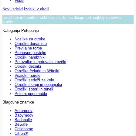
Voksi
Novi izdelki
Izdelki v akciji
Kvalitetni in trendi otroški vozički, ki navdušijo tudi najbolj zahtevne
starše.
Kategorija Potepanje
Nosilke za otroke
Otroške denarnice
Previjalne torbe
Prenosne postelje
Otroški nahrbtniki
Potovalke in potovalni kovčki
Otroški dežniki
Otroške čelade in ščitniki
Vozički marele
Otroški sedeži za kolo
Otroški skiroji in poganjalci
Otroški šotori in tuneli
Poletni pripomočki
Blagovne znamke
Aeromoov
Babymoov
Badabulle
BeSafe
Childhome
Citron®