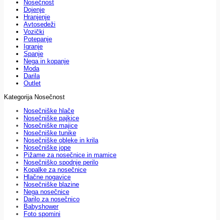
Nosečnost
Dojenje
Hranjenje
Avtosedeži
Vozički
Potepanje
Igranje
Spanje
Nega in kopanje
Moda
Darila
Outlet
Kategorija Nosečnost
Nosečniške hlače
Nosečniške pajkice
Nosečniške majice
Nosečniške tunike
Nosečniške obleke in krila
Nosečniške jope
Pižame za nosečnice in mamice
Nosečniško spodnje perilo
Kopalke za nosečnice
Hlačne nogavice
Nosečniške blazine
Nega nosečnice
Darilo za nosečnico
Babyshower
Foto spomini