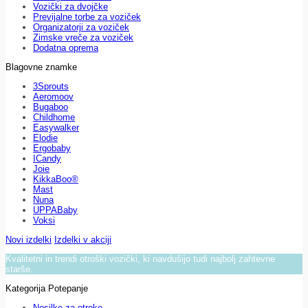
Vozički za dvojčke
Previjalne torbe za voziček
Organizatorji za voziček
Zimske vreče za voziček
Dodatna oprema
Blagovne znamke
3Sprouts
Aeromoov
Bugaboo
Childhome
Easywalker
Elodie
Ergobaby
ICandy
Joie
KikkaBoo®
Mast
Nuna
UPPABaby
Voksi
Novi izdelki
Izdelki v akciji
Kvalitetni in trendi otroški vozički, ki navdušijo tudi najbolj zahtevne
starše.
Kategorija Potepanje
Nosilke za otroke