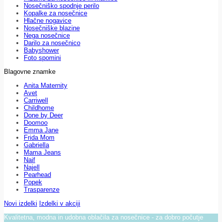
Nosečniško spodnje perilo
Kopalke za nosečnice
Hlačne nogavice
Nosečniške blazine
Nega nosečnice
Darilo za nosečnico
Babyshower
Foto spomini
Blagovne znamke
Anita Maternity
Avet
Carriwell
Childhome
Done by Deer
Doomoo
Emma Jane
Frida Mom
Gabriella
Mama Jeans
Naif
Najell
Pearhead
Popek
Trasparenze
Novi izdelki
Izdelki v akciji
Kvalitetna, modna in udobna oblačila za nosečnice - za dobro počutje