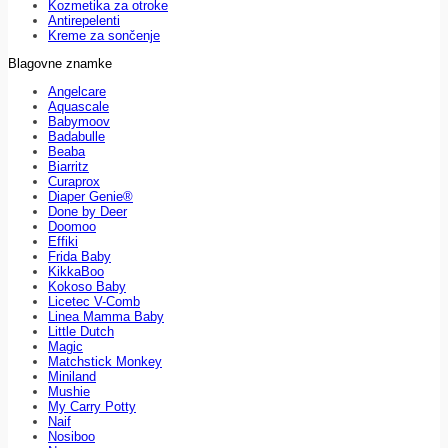
Kozmetika za otroke
Antirepelenti
Kreme za sončenje
Blagovne znamke
Angelcare
Aquascale
Babymoov
Badabulle
Beaba
Biarritz
Curaprox
Diaper Genie®
Done by Deer
Doomoo
Effiki
Frida Baby
KikkaBoo
Kokoso Baby
Licetec V-Comb
Linea Mamma Baby
Little Dutch
Magic
Matchstick Monkey
Miniland
Mushie
My Carry Potty
Naif
Nosiboo