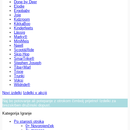
Done by Deer
Elodie
Ergobaby
Joie
Kidzroom
KikkaBoo
Kinderfeets
Lässig
Marky®
MiniMeis
Najell
Scoot&Ride
Skip Hop
SmarTrike®
Stephen Joseph
Tiba+Marl
Trixie
Trunki
Voksi
Wildride®
Novi izdelki
Izdelki v akciji
Naj bo potovanje ali potepanje z otrokom čimbolj prijetno! Izdelki za
brezskrben družinski dopust.
Kategorija Igranje
Po starosti otroka
0+ Novorojenček