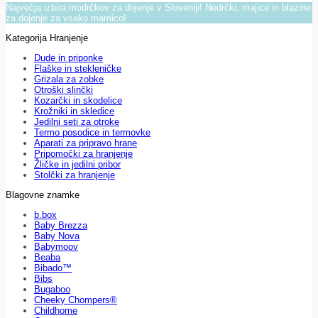
Največja izbira modrčkov za dojenje v Sloveniji! Nedrčki, majice in blazine
za dojenje za vsako mamico!
Kategorija Hranjenje
Dude in priponke
Flaške in stekleničke
Grizala za zobke
Otroški slinčki
Kozarčki in skodelice
Krožniki in skledice
Jedilni seti za otroke
Termo posodice in termovke
Aparati za pripravo hrane
Pripomočki za hranjenje
Žličke in jedilni pribor
Stolčki za hranjenje
Blagovne znamke
b.box
Baby Brezza
Baby Nova
Babymoov
Beaba
Bibado™
Bibs
Bugaboo
Cheeky Chompers®
Childhome