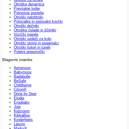
Otroške denarnice
Previjalne torbe
Prenosne postelje
Otroški nahrbtniki
Potovalke in potovalni kovčki
Otroški dežniki
Otroške čelade in ščitniki
Vozički marele
Otroški sedeži za kolo
Otroški skiroji in poganjalci
Otroški šotori in tuneli
Poletni pripomočki
Blagovne znamke
Aeromoov
Babymoov
Badabulle
BeSafe
Childhome
Citron®
Done by Deer
Elodie
Ergobaby
Joie
Kidzroom
KikkaBoo
Kinderfeets
Lässig
Marky®