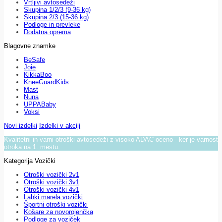
Vrtljivi avtosedeži
Skupina 1/2/3 (9-36 kg)
Skupina 2/3 (15-36 kg)
Podloge in prevleke
Dodatna oprema
Blagovne znamke
BeSafe
Joie
KikkaBoo
KneeGuardKids
Mast
Nuna
UPPABaby
Voksi
Novi izdelki
Izdelki v akciji
Kvalitetni in varni otroški avtosedeži z visoko ADAC oceno - ker je varnost
otroka na 1. mestu.
Kategorija Vozički
Otroški vozički 2v1
Otroški vozički 3v1
Otroški vozički 4v1
Lahki marela vozički
Športni otroški vozički
Košare za novorojenčka
Podloge za voziček