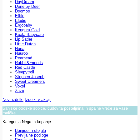
DayDream
Done by Deer
Doomoo
Effiki
Elodie
Ergobaby
Kenguru Gold
Koala Babycare
Lip Satler
Little Dutch
Nuna
Nuuroo
Pearhead
Rabbit&Friends
Red Castle
Sleepytroll
Stephen Joseph
Sweet Dreamers
Voksi
Zazu
Novi izdelki
Izdelki v akciji
Sanjske otroške sobice, čudovita posteljnina in spalne vreče za vaše
malčke.
Kategorija Nega in kopanje
Banjice in stojala
Previjalne podloge
Previjalne komode