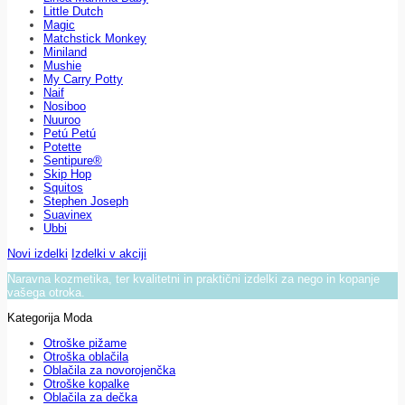
Little Dutch
Magic
Matchstick Monkey
Miniland
Mushie
My Carry Potty
Naif
Nosiboo
Nuuroo
Petú Petú
Potette
Sentipure®
Skip Hop
Squitos
Stephen Joseph
Suavinex
Ubbi
Novi izdelki
Izdelki v akciji
Naravna kozmetika, ter kvalitetni in praktični izdelki za nego in kopanje
vašega otroka.
Kategorija Moda
Otroške pižame
Otroška oblačila
Oblačila za novorojenčka
Otroške kopalke
Oblačila za dečka