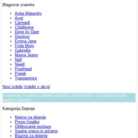
Blagovne znamke
Anita Maternity
Avet
Carriwell
Childhome
Done by Deer
Doomoo
Emma Jane
Frida Mom
Gabriella
Mama Jeans
Naif
Najell
Pearhead
Popek
Trasparenze
Novi izdelki
Izdelki v akciji
Kvalitetna, modna in udobna oblačila za nosečnice - za dobro počutje
bodoče mamice.
Kategorija Dojenje
Majice za dojenje
Prsne črpalke
Oblikovanje postave
Spalne srajce in pižame
Blazine za dojenje