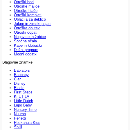
Otroški bodi
Otroške majice
Otroške hlače
Otroški kompleti
Oblačila za deklico
Jakne in zimski pajaci
Otroška obutev
Otroški copati
Nogavice in žabice
Sončna očala
Kape in klobučki
Dežni program
Modni dodatki
Blagovne znamke
Babiators
Baobaby
Clar
Disney
Elodie
First Steps
Ki ET LA
Little Dutch
Lupo Baby
Nursery Time
Nuuroo
Perletti
Rockahula Kids
Sivili