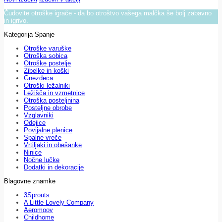
Čudovite otroške igrače - da bo otroštvo vašega malčka še bolj zabavno
in igrivo.
Kategorija Spanje
Otroške varuške
Otroška sobica
Otroške postelje
Zibelke in koški
Gnezdeca
Otroški ležalniki
Ležišča in vzmetnice
Otroška posteljnina
Posteljne obrobe
Vzglavniki
Odejice
Povijalne plenice
Spalne vreče
Vrtiljaki in obešanke
Ninice
Nočne lučke
Dodatki in dekoracije
Blagovne znamke
3Sprouts
A Little Lovely Company
Aeromoov
Childhome