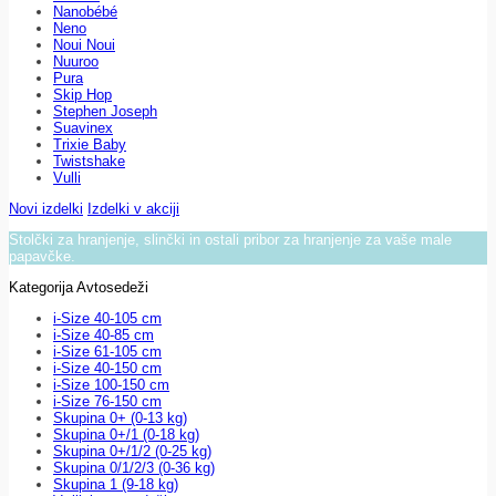
Nanobébé
Neno
Noui Noui
Nuuroo
Pura
Skip Hop
Stephen Joseph
Suavinex
Trixie Baby
Twistshake
Vulli
Novi izdelki
Izdelki v akciji
Stolčki za hranjenje, slinčki in ostali pribor za hranjenje za vaše male
papavčke.
Kategorija Avtosedeži
i-Size 40-105 cm
i-Size 40-85 cm
i-Size 61-105 cm
i-Size 40-150 cm
i-Size 100-150 cm
i-Size 76-150 cm
Skupina 0+ (0-13 kg)
Skupina 0+/1 (0-18 kg)
Skupina 0+/1/2 (0-25 kg)
Skupina 0/1/2/3 (0-36 kg)
Skupina 1 (9-18 kg)