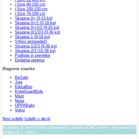
i-Size 40-150 cm
i-Size 100-150 cm
i-Size 76-150 cm
Skupina 0+ (0-13 kg)
Skupina 0+/1 (0-18 kg)
Skupina 0+/1/2 (0-25 kg)
Skupina 0/1/2/3 (0-36 kg)
Skupina 1 (9-18 kg)
Vrtljivi avtosedeži
Skupina 1/2/3 (9-36 kg)
Skupina 2/3 (15-36 kg)
Podloge in prevleke
Dodatna oprema
Blagovne znamke
BeSafe
Joie
KikkaBoo
KneeGuardKids
Mast
Nuna
UPPABaby
Voksi
Novi izdelki
Izdelki v akciji
Kvalitetni in varni otroški avtosedeži z visoko ADAC oceno - ker je varnost
otroka na 1. mestu.