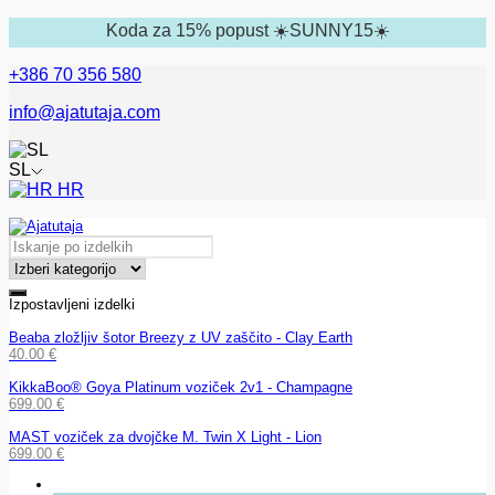
Koda za 15% popust ☀️SUNNY15☀️
+386 70 356 580
info@ajatutaja.com
SL
HR
Izpostavljeni izdelki
Beaba zložljiv šotor Breezy z UV zaščito - Clay Earth
40.00
€
KikkaBoo® Goya Platinum voziček 2v1 - Champagne
699.00
€
MAST voziček za dvojčke M. Twin X Light - Lion
699.00
€