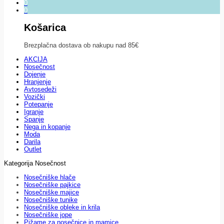
0
0
Košarica
Brezplačna dostava ob nakupu nad 85€
AKCIJA
Nosečnost
Dojenje
Hranjenje
Avtosedeži
Vozički
Potepanje
Igranje
Spanje
Nega in kopanje
Moda
Darila
Outlet
Kategorija Nosečnost
Nosečniške hlače
Nosečniške pajkice
Nosečniške majice
Nosečniške tunike
Nosečniške obleke in krila
Nosečniške jope
Pižame za nosečnice in mamice