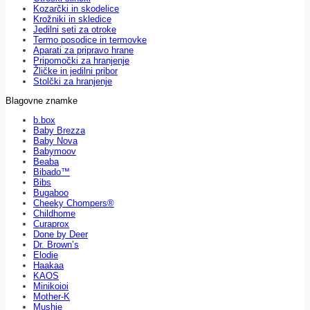
Kozarčki in skodelice
Krožniki in skledice
Jedilni seti za otroke
Termo posodice in termovke
Aparati za pripravo hrane
Pripomočki za hranjenje
Žličke in jedilni pribor
Stolčki za hranjenje
Blagovne znamke
b.box
Baby Brezza
Baby Nova
Babymoov
Beaba
Bibado™
Bibs
Bugaboo
Cheeky Chompers®
Childhome
Curaprox
Done by Deer
Dr. Brown’s
Elodie
Haakaa
KAOS
Minikoioi
Mother-K
Mushie