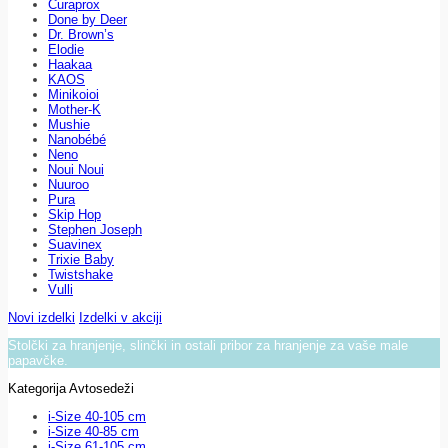
Curaprox
Done by Deer
Dr. Brown’s
Elodie
Haakaa
KAOS
Minikoioi
Mother-K
Mushie
Nanobébé
Neno
Noui Noui
Nuuroo
Pura
Skip Hop
Stephen Joseph
Suavinex
Trixie Baby
Twistshake
Vulli
Novi izdelki
Izdelki v akciji
Stolčki za hranjenje, slinčki in ostali pribor za hranjenje za vaše male
papavčke.
Kategorija Avtosedeži
i-Size 40-105 cm
i-Size 40-85 cm
i-Size 61-105 cm