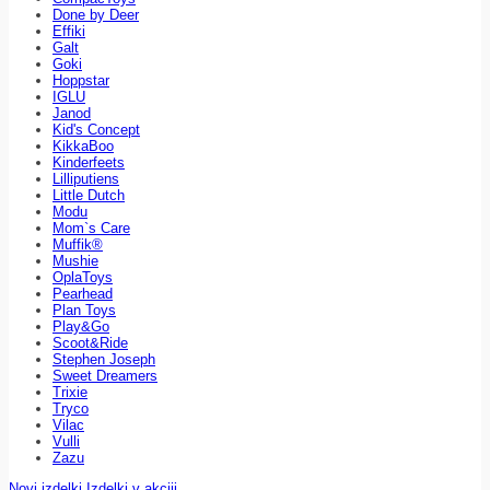
Done by Deer
Effiki
Galt
Goki
Hoppstar
IGLU
Janod
Kid's Concept
KikkaBoo
Kinderfeets
Lilliputiens
Little Dutch
Modu
Mom`s Care
Muffik®
Mushie
OplaToys
Pearhead
Plan Toys
Play&Go
Scoot&Ride
Stephen Joseph
Sweet Dreamers
Trixie
Tryco
Vilac
Vulli
Zazu
Novi izdelki
Izdelki v akciji