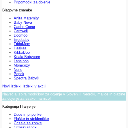
Pripomočki za dojenje
Blagovne znamke
Anita Maternity
Baby Nova
Cache Coeur
Carriwell
Doomoo
Ergobaby
FridaMom
Haakaa
KikkaBoo
Koala Babycare
Lansinoh
Momcozy
Neno
Popek
Spectra Baby®
Novi izdelki
Izdelki v akciji
Največja izbira modrčkov za dojenje v Sloveniji! Nedrčki, majice in blazine
za dojenje za vsako mamico!
Kategorija Hranjenje
Dude in priponke
Flaške in stekleničke
Grizala za zobke
Otroški slinčki