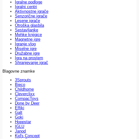
Igralne podloge
Igralni centri
Aktivnostne igrače
Senzorične igrače
Lesene igrače
Otroška glasbila
Sestavljanke
Mehke knjigice
Magnetne igre
Igranje vlog
Miselne igre
Družabne igre
Igra na prostem
Shranjevanje igrač
Blagovne znamke
3Sprouts
Bieco
Childhome
Cleverclixx
CompacToys
Done by Deer
Effiki
Galt
Goki
Hoppstar
IGLU
Janod
Kid's Concept