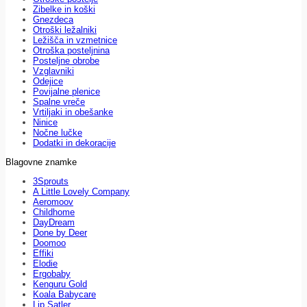
Zibelke in koški
Gnezdeca
Otroški ležalniki
Ležišča in vzmetnice
Otroška posteljnina
Posteljne obrobe
Vzglavniki
Odejice
Povijalne plenice
Spalne vreče
Vrtiljaki in obešanke
Ninice
Nočne lučke
Dodatki in dekoracije
Blagovne znamke
3Sprouts
A Little Lovely Company
Aeromoov
Childhome
DayDream
Done by Deer
Doomoo
Effiki
Elodie
Ergobaby
Kenguru Gold
Koala Babycare
Lip Satler