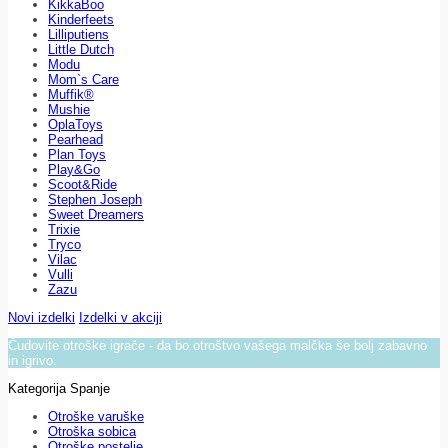
KikkaBoo
Kinderfeets
Lilliputiens
Little Dutch
Modu
Mom`s Care
Muffik®
Mushie
OplaToys
Pearhead
Plan Toys
Play&Go
Scoot&Ride
Stephen Joseph
Sweet Dreamers
Trixie
Tryco
Vilac
Vulli
Zazu
Novi izdelki
Izdelki v akciji
Čudovite otroške igrače - da bo otroštvo vašega malčka še bolj zabavno
in igrivo.
Kategorija Spanje
Otroške varuške
Otroška sobica
Otroške postelje