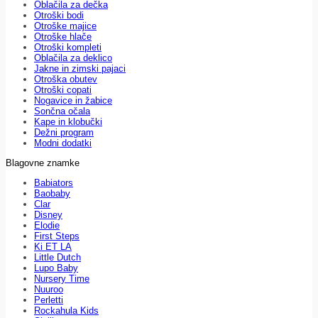
Oblačila za dečka
Otroški bodi
Otroške majice
Otroške hlače
Otroški kompleti
Oblačila za deklico
Jakne in zimski pajaci
Otroška obutev
Otroški copati
Nogavice in žabice
Sončna očala
Kape in klobučki
Dežni program
Modni dodatki
Blagovne znamke
Babiators
Baobaby
Clar
Disney
Elodie
First Steps
Ki ET LA
Little Dutch
Lupo Baby
Nursery Time
Nuuroo
Perletti
Rockahula Kids