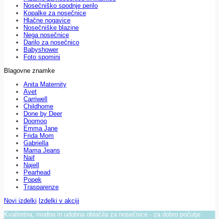
Nosečniško spodnje perilo
Kopalke za nosečnice
Hlačne nogavice
Nosečniške blazine
Nega nosečnice
Darilo za nosečnico
Babyshower
Foto spomini
Blagovne znamke
Anita Maternity
Avet
Carriwell
Childhome
Done by Deer
Doomoo
Emma Jane
Frida Mom
Gabriella
Mama Jeans
Naif
Najell
Pearhead
Popek
Trasparenze
Novi izdelki
Izdelki v akciji
Kvalitetna, modna in udobna oblačila za nosečnice - za dobro počutje