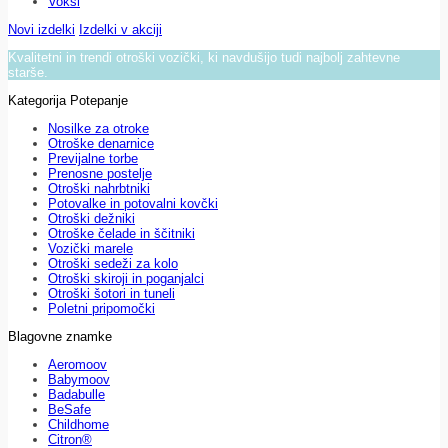
Voksi
Novi izdelki
Izdelki v akciji
Kvalitetni in trendi otroški vozički, ki navdušijo tudi najbolj zahtevne
starše.
Kategorija Potepanje
Nosilke za otroke
Otroške denarnice
Previjalne torbe
Prenosne postelje
Otroški nahrbtniki
Potovalke in potovalni kovčki
Otroški dežniki
Otroške čelade in ščitniki
Vozički marele
Otroški sedeži za kolo
Otroški skiroji in poganjalci
Otroški šotori in tuneli
Poletni pripomočki
Blagovne znamke
Aeromoov
Babymoov
Badabulle
BeSafe
Childhome
Citron®