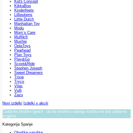
Kid's Concept
KikkaBoo
Kinderfeets
Lilliputiens
Little Dutch
Manhattan Toy
Modu
Mom`s Care
Muffik®
Mushie
OplaToys
Pearhead
Plan Toys
Play&Go
Scoot&Ride
Stephen Joseph
Sweet Dreamers
Trixie
Tryco
Vilac
Vulli
Zazu
Novi izdelki
Izdelki v akciji
Čudovite otroške igrače - da bo otroštvo vašega malčka še bolj zabavno
in igrivo.
Kategorija Spanje
Otroške varuške