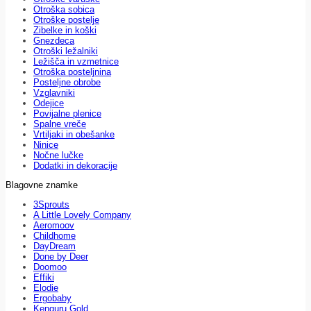
Otroška sobica
Otroške postelje
Zibelke in koški
Gnezdeca
Otroški ležalniki
Ležišča in vzmetnice
Otroška posteljnina
Posteljne obrobe
Vzglavniki
Odejice
Povijalne plenice
Spalne vreče
Vrtiljaki in obešanke
Ninice
Nočne lučke
Dodatki in dekoracije
Blagovne znamke
3Sprouts
A Little Lovely Company
Aeromoov
Childhome
DayDream
Done by Deer
Doomoo
Effiki
Elodie
Ergobaby
Kenguru Gold