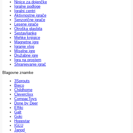
Ninice za dojenčke
Igralne podloge
Igralni centri
Aktivnostne igrače
Senzorične igrače
Lesene igrače
Otroška glasbila
Sestavljanke
Mehke knjigice
Magnetne igre
Igranje vlog
Miselne igre
Družabne igre
Igra na prostem
Shranjevanje igrač
Blagovne znamke
3Sprouts
Bieco
Childhome
Cleverclixx
CompacToys
Done by Deer
Effiki
Galt
Goki
Hoppstar
IGLU
Janod