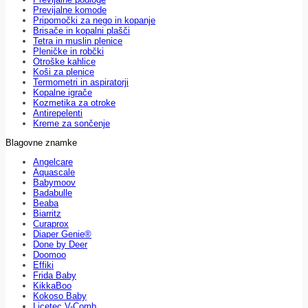
Previjalne komode
Pripomočki za nego in kopanje
Brisače in kopalni plašči
Tetra in muslin plenice
Pleničke in robčki
Otroške kahlice
Koši za plenice
Termometri in aspiratorji
Kopalne igrače
Kozmetika za otroke
Antirepelenti
Kreme za sončenje
Blagovne znamke
Angelcare
Aquascale
Babymoov
Badabulle
Beaba
Biarritz
Curaprox
Diaper Genie®
Done by Deer
Doomoo
Effiki
Frida Baby
KikkaBoo
Kokoso Baby
Licetec V-Comb