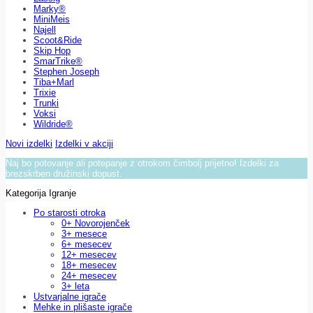
Marky®
MiniMeis
Najell
Scoot&Ride
Skip Hop
SmarTrike®
Stephen Joseph
Tiba+Marl
Trixie
Trunki
Voksi
Wildride®
Novi izdelki
Izdelki v akciji
Naj bo potovanje ali potepanje z otrokom čimbolj prijetno! Izdelki za
brezskrben družinski dopust.
Kategorija Igranje
Po starosti otroka
0+ Novorojenček
3+ mesece
6+ mesecev
12+ mesecev
18+ mesecev
24+ mesecev
3+ leta
Ustvarjalne igrače
Mehke in plišaste igrače