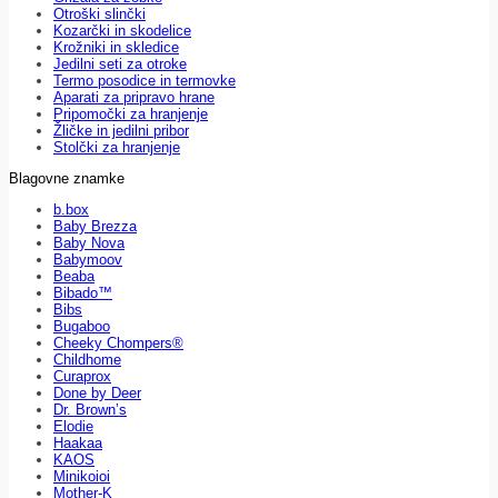
Otroški slinčki
Kozarčki in skodelice
Krožniki in skledice
Jedilni seti za otroke
Termo posodice in termovke
Aparati za pripravo hrane
Pripomočki za hranjenje
Žličke in jedilni pribor
Stolčki za hranjenje
Blagovne znamke
b.box
Baby Brezza
Baby Nova
Babymoov
Beaba
Bibado™
Bibs
Bugaboo
Cheeky Chompers®
Childhome
Curaprox
Done by Deer
Dr. Brown’s
Elodie
Haakaa
KAOS
Minikoioi
Mother-K