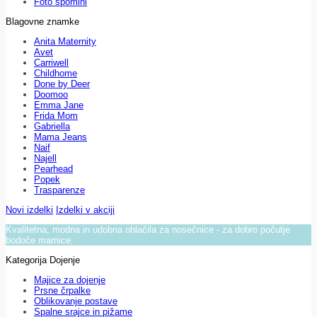
Foto spomini
Blagovne znamke
Anita Maternity
Avet
Carriwell
Childhome
Done by Deer
Doomoo
Emma Jane
Frida Mom
Gabriella
Mama Jeans
Naif
Najell
Pearhead
Popek
Trasparenze
Novi izdelki
Izdelki v akciji
Kvalitetna, modna in udobna oblačila za nosečnice - za dobro počutje
bodoče mamice.
Kategorija Dojenje
Majice za dojenje
Prsne črpalke
Oblikovanje postave
Spalne srajce in pižame