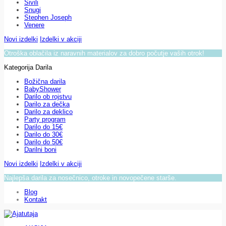
Sivili
Snugi
Stephen Joseph
Venere
Novi izdelki
Izdelki v akciji
Otroška oblačila iz naravnih materialov za dobro počutje vaših otrok!
Kategorija Darila
Božična darila
BabyShower
Darilo ob rojstvu
Darilo za dečka
Darilo za deklico
Party program
Darilo do 15€
Darilo do 30€
Darilo do 50€
Darilni boni
Novi izdelki
Izdelki v akciji
Najlepša darila za nosečnico, otroke in novopečene starše.
Blog
Kontakt