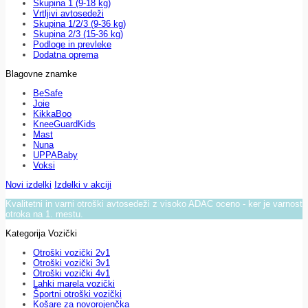
Skupina 1 (9-18 kg)
Vrtljivi avtosedeži
Skupina 1/2/3 (9-36 kg)
Skupina 2/3 (15-36 kg)
Podloge in prevleke
Dodatna oprema
Blagovne znamke
BeSafe
Joie
KikkaBoo
KneeGuardKids
Mast
Nuna
UPPABaby
Voksi
Novi izdelki
Izdelki v akciji
Kvalitetni in varni otroški avtosedeži z visoko ADAC oceno - ker je varnost
otroka na 1. mestu.
Kategorija Vozički
Otroški vozički 2v1
Otroški vozički 3v1
Otroški vozički 4v1
Lahki marela vozički
Športni otroški vozički
Košare za novorojenčka