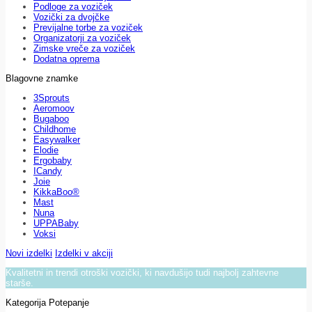
Podloge za voziček
Vozički za dvojčke
Previjalne torbe za voziček
Organizatorji za voziček
Zimske vreče za voziček
Dodatna oprema
Blagovne znamke
3Sprouts
Aeromoov
Bugaboo
Childhome
Easywalker
Elodie
Ergobaby
ICandy
Joie
KikkaBoo®
Mast
Nuna
UPPABaby
Voksi
Novi izdelki
Izdelki v akciji
Kvalitetni in trendi otroški vozički, ki navdušijo tudi najbolj zahtevne
starše.
Kategorija Potepanje