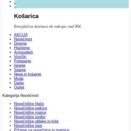
0
0
Košarica
Brezplačna dostava ob nakupu nad 85€
AKCIJA
Nosečnost
Dojenje
Hranjenje
Avtosedeži
Vozički
Potepanje
Igranje
Spanje
Nega in kopanje
Moda
Darila
Outlet
Kategorija Nosečnost
Nosečniške hlače
Nosečniške pajkice
Nosečniške majice
Nosečniške tunike
Nosečniške obleke in krila
Nosečniške jope
Pižame za nosečnice in mamice