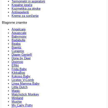
Termometri in aspiratorji
Kopalne igrače
Kozmetika za otroke
Antirepelenti
Kreme za sončenje
Blagovne znamke
Angelcare
Aquascale
Babymoov
Badabulle
Beaba
Biarritz
Curaprox
Diaper Genie®
Done by Deer
Doomoo
Effiki
Frida Baby
KikkaBoo
Kokoso Baby
Licetec V-Comb
Linea Mamma Baby
Little Dutch
Magic
Matchstick Monkey
Miniland
Mushie
My Carry Potty