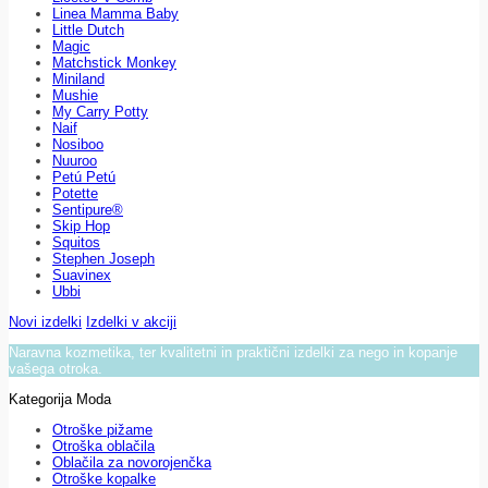
Linea Mamma Baby
Little Dutch
Magic
Matchstick Monkey
Miniland
Mushie
My Carry Potty
Naif
Nosiboo
Nuuroo
Petú Petú
Potette
Sentipure®
Skip Hop
Squitos
Stephen Joseph
Suavinex
Ubbi
Novi izdelki
Izdelki v akciji
Naravna kozmetika, ter kvalitetni in praktični izdelki za nego in kopanje
vašega otroka.
Kategorija Moda
Otroške pižame
Otroška oblačila
Oblačila za novorojenčka
Otroške kopalke