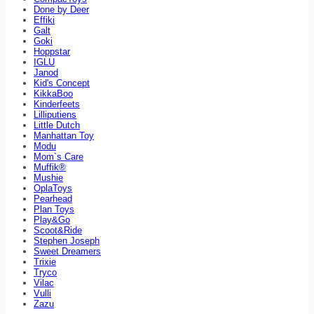
Done by Deer
Effiki
Galt
Goki
Hoppstar
IGLU
Janod
Kid's Concept
KikkaBoo
Kinderfeets
Lilliputiens
Little Dutch
Manhattan Toy
Modu
Mom`s Care
Muffik®
Mushie
OplaToys
Pearhead
Plan Toys
Play&Go
Scoot&Ride
Stephen Joseph
Sweet Dreamers
Trixie
Tryco
Vilac
Vulli
Zazu