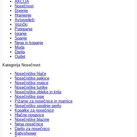
AKCIJA
Nosečnost
Dojenje
Hranjenje
Avtosedeži
Vozički
Potepanje
Igranje
Spanje
Nega in kopanje
Moda
Darila
Outlet
Kategorija Nosečnost
Nosečniške hlače
Nosečniške pajkice
Nosečniške majice
Nosečniške tunike
Nosečniške obleke in krila
Nosečniške jope
Pižame za nosečnice in mamice
Nosečniško spodnje perilo
Kopalke za nosečnice
Hlačne nogavice
Nosečniške blazine
Nega nosečnice
Darilo za nosečnico
Babyshower