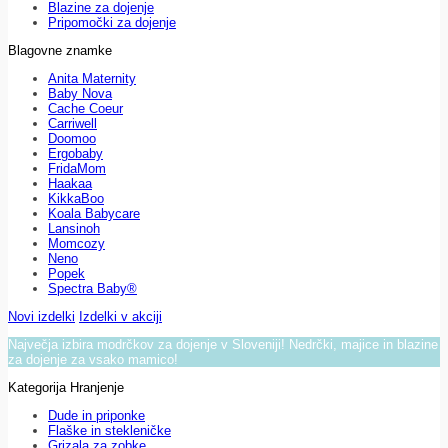
Blazine za dojenje
Pripomočki za dojenje
Blagovne znamke
Anita Maternity
Baby Nova
Cache Coeur
Carriwell
Doomoo
Ergobaby
FridaMom
Haakaa
KikkaBoo
Koala Babycare
Lansinoh
Momcozy
Neno
Popek
Spectra Baby®
Novi izdelki
Izdelki v akciji
Največja izbira modrčkov za dojenje v Sloveniji! Nedrčki, majice in blazine
za dojenje za vsako mamico!
Kategorija Hranjenje
Dude in priponke
Flaške in stekleničke
Grizala za zobke