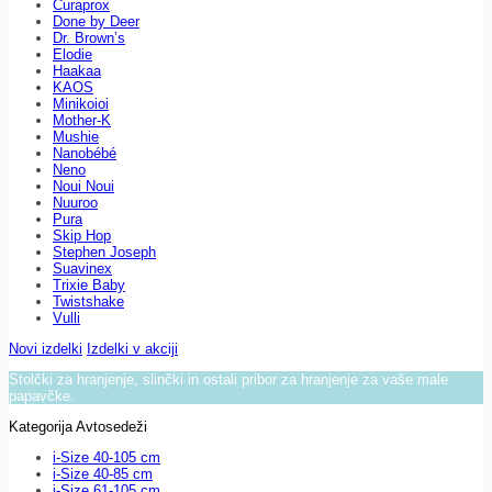
Curaprox
Done by Deer
Dr. Brown’s
Elodie
Haakaa
KAOS
Minikoioi
Mother-K
Mushie
Nanobébé
Neno
Noui Noui
Nuuroo
Pura
Skip Hop
Stephen Joseph
Suavinex
Trixie Baby
Twistshake
Vulli
Novi izdelki
Izdelki v akciji
Stolčki za hranjenje, slinčki in ostali pribor za hranjenje za vaše male
papavčke.
Kategorija Avtosedeži
i-Size 40-105 cm
i-Size 40-85 cm
i-Size 61-105 cm