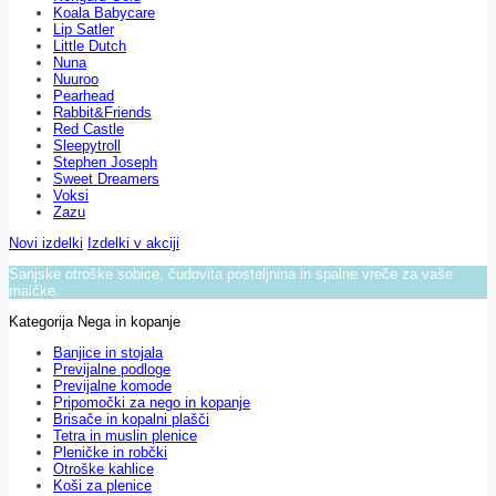
Koala Babycare
Lip Satler
Little Dutch
Nuna
Nuuroo
Pearhead
Rabbit&Friends
Red Castle
Sleepytroll
Stephen Joseph
Sweet Dreamers
Voksi
Zazu
Novi izdelki
Izdelki v akciji
Sanjske otroške sobice, čudovita posteljnina in spalne vreče za vaše
malčke.
Kategorija Nega in kopanje
Banjice in stojala
Previjalne podloge
Previjalne komode
Pripomočki za nego in kopanje
Brisače in kopalni plašči
Tetra in muslin plenice
Pleničke in robčki
Otroške kahlice
Koši za plenice