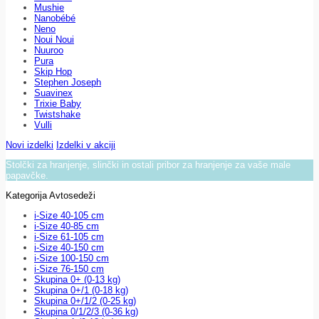
Mushie
Nanobébé
Neno
Noui Noui
Nuuroo
Pura
Skip Hop
Stephen Joseph
Suavinex
Trixie Baby
Twistshake
Vulli
Novi izdelki
Izdelki v akciji
Stolčki za hranjenje, slinčki in ostali pribor za hranjenje za vaše male
papavčke.
Kategorija Avtosedeži
i-Size 40-105 cm
i-Size 40-85 cm
i-Size 61-105 cm
i-Size 40-150 cm
i-Size 100-150 cm
i-Size 76-150 cm
Skupina 0+ (0-13 kg)
Skupina 0+/1 (0-18 kg)
Skupina 0+/1/2 (0-25 kg)
Skupina 0/1/2/3 (0-36 kg)