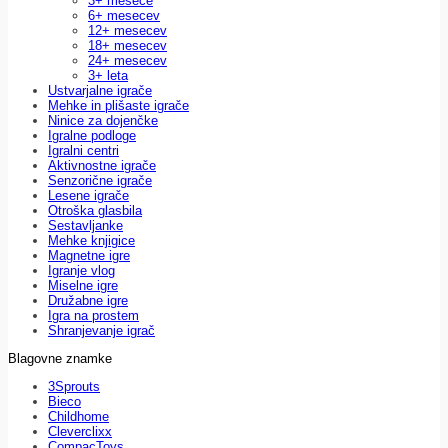
3+ mesece
6+ mesecev
12+ mesecev
18+ mesecev
24+ mesecev
3+ leta
Ustvarjalne igrače
Mehke in plišaste igrače
Ninice za dojenčke
Igralne podloge
Igralni centri
Aktivnostne igrače
Senzorične igrače
Lesene igrače
Otroška glasbila
Sestavljanke
Mehke knjigice
Magnetne igre
Igranje vlog
Miselne igre
Družabne igre
Igra na prostem
Shranjevanje igrač
Blagovne znamke
3Sprouts
Bieco
Childhome
Cleverclixx
CompacToys