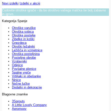
Novi izdelki
Izdelki v akciji
Čudovite otroške igrače - da bo otroštvo vašega malčka še bolj zabavno
in igrivo.
Kategorija Spanje
Otroške varuške
Otroška sobica
Otroške postelje
Zibelke in koški
Gnezdeca
Otroški ležalniki
Ležišča in vzmetnice
Otroška posteljnina
Posteljne obrobe
Vzglavniki
Odejice
Povijalne plenice
Spalne vreče
Vrtiljaki in obešanke
Ninice
Nočne lučke
Dodatki in dekoracije
Blagovne znamke
3Sprouts
A Little Lovely Company
Aeromoov