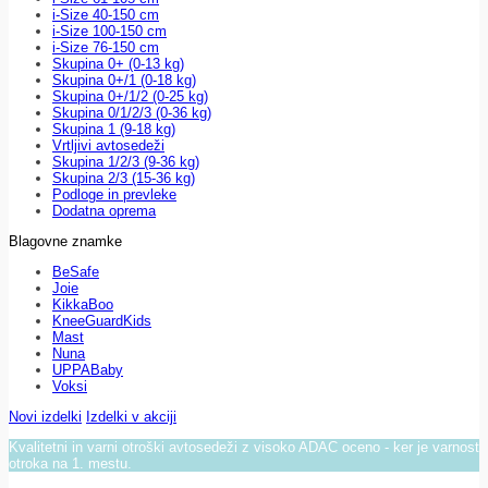
i-Size 40-150 cm
i-Size 100-150 cm
i-Size 76-150 cm
Skupina 0+ (0-13 kg)
Skupina 0+/1 (0-18 kg)
Skupina 0+/1/2 (0-25 kg)
Skupina 0/1/2/3 (0-36 kg)
Skupina 1 (9-18 kg)
Vrtljivi avtosedeži
Skupina 1/2/3 (9-36 kg)
Skupina 2/3 (15-36 kg)
Podloge in prevleke
Dodatna oprema
Blagovne znamke
BeSafe
Joie
KikkaBoo
KneeGuardKids
Mast
Nuna
UPPABaby
Voksi
Novi izdelki
Izdelki v akciji
Kvalitetni in varni otroški avtosedeži z visoko ADAC oceno - ker je varnost
otroka na 1. mestu.