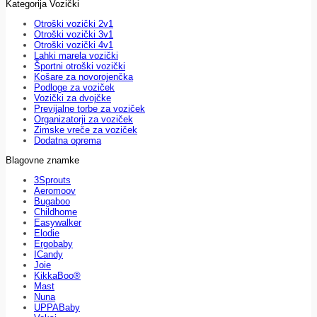
Kategorija Vozički
Otroški vozički 2v1
Otroški vozički 3v1
Otroški vozički 4v1
Lahki marela vozički
Športni otroški vozički
Košare za novorojenčka
Podloge za voziček
Vozički za dvojčke
Previjalne torbe za voziček
Organizatorji za voziček
Zimske vreče za voziček
Dodatna oprema
Blagovne znamke
3Sprouts
Aeromoov
Bugaboo
Childhome
Easywalker
Elodie
Ergobaby
ICandy
Joie
KikkaBoo®
Mast
Nuna
UPPABaby