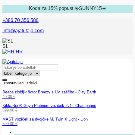
Koda za 15% popust ☀️SUNNY15☀️
+386 70 356 580
info@ajatutaja.com
SL
HR
Izpostavljeni izdelki
Beaba zložljiv šotor Breezy z UV zaščito - Clay Earth
40.00
€
KikkaBoo® Goya Platinum voziček 2v1 - Champagne
699.00
€
MAST voziček za dvojčke M. Twin X Light - Lion
699.00
€