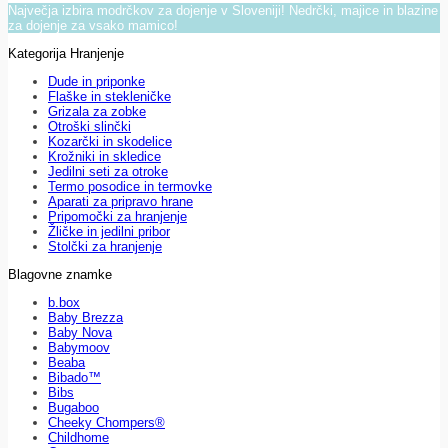
Največja izbira modrčkov za dojenje v Sloveniji! Nedrčki, majice in blazine
za dojenje za vsako mamico!
Kategorija Hranjenje
Dude in priponke
Flaške in stekleničke
Grizala za zobke
Otroški slinčki
Kozarčki in skodelice
Krožniki in skledice
Jedilni seti za otroke
Termo posodice in termovke
Aparati za pripravo hrane
Pripomočki za hranjenje
Žličke in jedilni pribor
Stolčki za hranjenje
Blagovne znamke
b.box
Baby Brezza
Baby Nova
Babymoov
Beaba
Bibado™
Bibs
Bugaboo
Cheeky Chompers®
Childhome