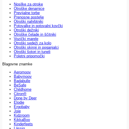
Nosilke za otroke
Otroške denarnice
Previjalne torbe
Prenosne postelje
Otroški nahrbtniki
Potovalke in potovalni kovčki
Otroški dežniki
Otroške čelade in ščitniki
Vozički marele
Otroški sedeži za kolo
Otroški skiroji in poganjalci
Otroški šotori in tuneli
Poletni pripomočki
Blagovne znamke
Aeromoov
Babymoov
Badabulle
BeSafe
Childhome
Citron®
Done by Deer
Elodie
Ergobaby
Joie
Kidzroom
KikkaBoo
Kinderfeets
Lässig