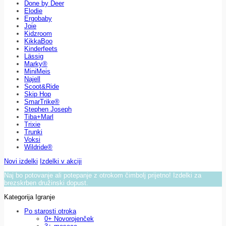
Done by Deer
Elodie
Ergobaby
Joie
Kidzroom
KikkaBoo
Kinderfeets
Lässig
Marky®
MiniMeis
Najell
Scoot&Ride
Skip Hop
SmarTrike®
Stephen Joseph
Tiba+Marl
Trixie
Trunki
Voksi
Wildride®
Novi izdelki
Izdelki v akciji
Naj bo potovanje ali potepanje z otrokom čimbolj prijetno! Izdelki za
brezskrben družinski dopust.
Kategorija Igranje
Po starosti otroka
0+ Novorojenček