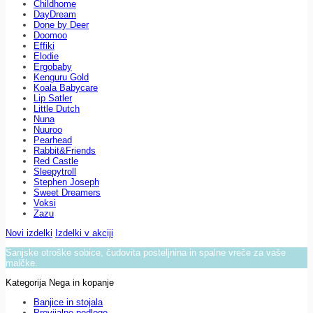
Childhome
DayDream
Done by Deer
Doomoo
Effiki
Elodie
Ergobaby
Kenguru Gold
Koala Babycare
Lip Satler
Little Dutch
Nuna
Nuuroo
Pearhead
Rabbit&Friends
Red Castle
Sleepytroll
Stephen Joseph
Sweet Dreamers
Voksi
Zazu
Novi izdelki
Izdelki v akciji
Sanjske otroške sobice, čudovita posteljnina in spalne vreče za vaše
malčke.
Kategorija Nega in kopanje
Banjice in stojala
Previjalne podloge