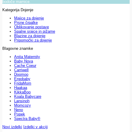
bodoče mamice.
Kategorija Dojenje
Majice za dojenje
Prsne črpalke
Oblikovanje postave
Spalne srajce in pižame
Blazine za dojenje
Pripomočki za dojenje
Blagovne znamke
Anita Maternity
Baby Nova
Cache Coeur
Carriwell
Doomoo
Ergobaby
FridaMom
Haakaa
KikkaBoo
Koala Babycare
Lansinoh
Momcozy
Neno
Popek
Spectra Baby®
Novi izdelki
Izdelki v akciji