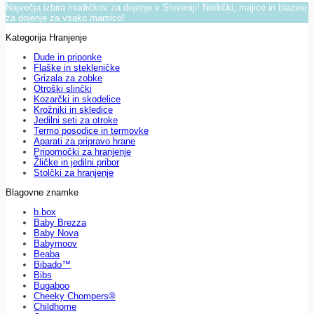
Največja izbira modrčkov za dojenje v Sloveniji! Nedrčki, majice in blazine
za dojenje za vsako mamico!
Kategorija Hranjenje
Dude in priponke
Flaške in stekleničke
Grizala za zobke
Otroški slinčki
Kozarčki in skodelice
Krožniki in skledice
Jedilni seti za otroke
Termo posodice in termovke
Aparati za pripravo hrane
Pripomočki za hranjenje
Žličke in jedilni pribor
Stolčki za hranjenje
Blagovne znamke
b.box
Baby Brezza
Baby Nova
Babymoov
Beaba
Bibado™
Bibs
Bugaboo
Cheeky Chompers®
Childhome