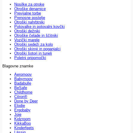
Nosilke za otroke
Otroške denarnice
Previjalne torbe
Prenosne postelje
Otroški nahrbtniki
Potovalke in potovalni kovčki
Otroški dežniki
Otroške čelade in ščitniki
Vozički marele
Otroški sedeži za kolo
Otroški skiroji in poganjalci
Otroški šotori in tuneli
Poletni pripomočki
Blagovne znamke
Aeromoov
Babymoov
Badabulle
BeSafe
Childhome
Citron®
Done by Deer
Elodie
Ergobaby
Joie
Kidzroom
KikkaBoo
Kinderfeets
Lässig