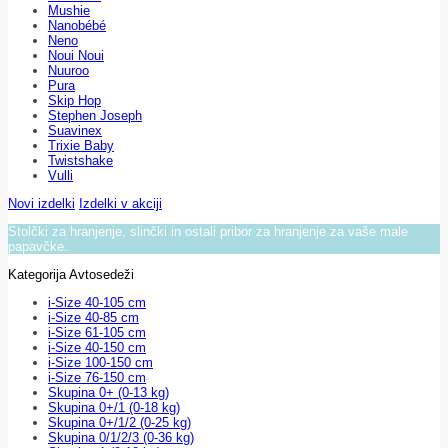
Mushie
Nanobébé
Neno
Noui Noui
Nuuroo
Pura
Skip Hop
Stephen Joseph
Suavinex
Trixie Baby
Twistshake
Vulli
Novi izdelki
Izdelki v akciji
Stolčki za hranjenje, slinčki in ostali pribor za hranjenje za vaše male
papavčke.
Kategorija Avtosedeži
i-Size 40-105 cm
i-Size 40-85 cm
i-Size 61-105 cm
i-Size 40-150 cm
i-Size 100-150 cm
i-Size 76-150 cm
Skupina 0+ (0-13 kg)
Skupina 0+/1 (0-18 kg)
Skupina 0+/1/2 (0-25 kg)
Skupina 0/1/2/3 (0-36 kg)