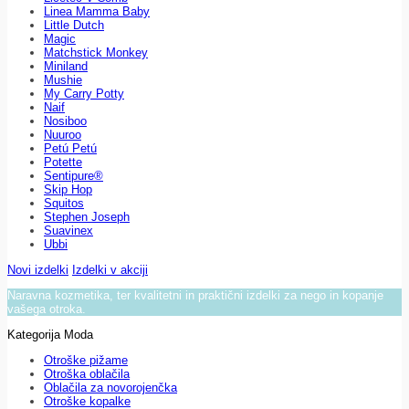
Linea Mamma Baby
Little Dutch
Magic
Matchstick Monkey
Miniland
Mushie
My Carry Potty
Naif
Nosiboo
Nuuroo
Petú Petú
Potette
Sentipure®
Skip Hop
Squitos
Stephen Joseph
Suavinex
Ubbi
Novi izdelki
Izdelki v akciji
Naravna kozmetika, ter kvalitetni in praktični izdelki za nego in kopanje
vašega otroka.
Kategorija Moda
Otroške pižame
Otroška oblačila
Oblačila za novorojenčka
Otroške kopalke