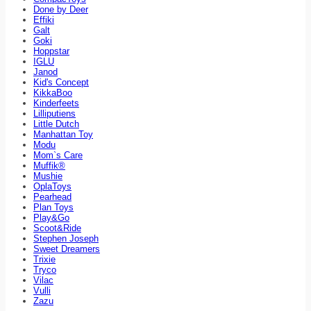
Done by Deer
Effiki
Galt
Goki
Hoppstar
IGLU
Janod
Kid's Concept
KikkaBoo
Kinderfeets
Lilliputiens
Little Dutch
Manhattan Toy
Modu
Mom`s Care
Muffik®
Mushie
OplaToys
Pearhead
Plan Toys
Play&Go
Scoot&Ride
Stephen Joseph
Sweet Dreamers
Trixie
Tryco
Vilac
Vulli
Zazu