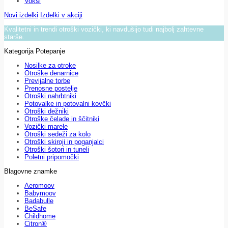
Voksi
Novi izdelki
Izdelki v akciji
Kvalitetni in trendi otroški vozički, ki navdušijo tudi najbolj zahtevne
starše.
Kategorija Potepanje
Nosilke za otroke
Otroške denarnice
Previjalne torbe
Prenosne postelje
Otroški nahrbtniki
Potovalke in potovalni kovčki
Otroški dežniki
Otroške čelade in ščitniki
Vozički marele
Otroški sedeži za kolo
Otroški skiroji in poganjalci
Otroški šotori in tuneli
Poletni pripomočki
Blagovne znamke
Aeromoov
Babymoov
Badabulle
BeSafe
Childhome
Citron®