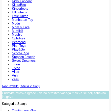
Kid's Concept
KikkaBoo
Kinderfeets
Lilliputiens
Little Dutch
Manhattan Toy
Modu
Mom`s Care
Muffik®
Mushie
OplaToys
Pearhead
Plan Toys
Play&Go
Scoot&Ride
Stephen Joseph
Sweet Dreamers
Trixie
Tryco
Vilac
Vulli
Zazu
Novi izdelki
Izdelki v akciji
Čudovite otroške igrače - da bo otroštvo vašega malčka še bolj zabavno
in igrivo.
Kategorija Spanje
Otroške varuške