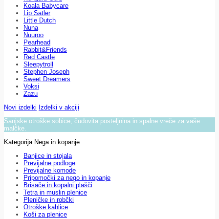
Koala Babycare
Lip Satler
Little Dutch
Nuna
Nuuroo
Pearhead
Rabbit&Friends
Red Castle
Sleepytroll
Stephen Joseph
Sweet Dreamers
Voksi
Zazu
Novi izdelki
Izdelki v akciji
Sanjske otroške sobice, čudovita posteljnina in spalne vreče za vaše
malčke.
Kategorija Nega in kopanje
Banjice in stojala
Previjalne podloge
Previjalne komode
Pripomočki za nego in kopanje
Brisače in kopalni plašči
Tetra in muslin plenice
Pleničke in robčki
Otroške kahlice
Koši za plenice