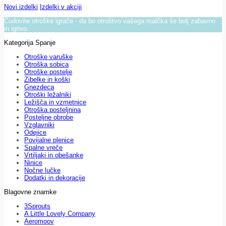
Novi izdelki
Izdelki v akciji
Čudovite otroške igrače - da bo otroštvo vašega malčka še bolj zabavno
in igrivo.
Kategorija Spanje
Otroške varuške
Otroška sobica
Otroške postelje
Zibelke in koški
Gnezdeca
Otroški ležalniki
Ležišča in vzmetnice
Otroška posteljnina
Posteljne obrobe
Vzglavniki
Odejice
Povijalne plenice
Spalne vreče
Vrtiljaki in obešanke
Ninice
Nočne lučke
Dodatki in dekoracije
Blagovne znamke
3Sprouts
A Little Lovely Company
Aeromoov