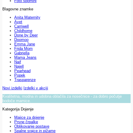
Foto spomini
Blagovne znamke
Anita Maternity
Avet
Carriwell
Childhome
Done by Deer
Doomoo
Emma Jane
Frida Mom
Gabriella
Mama Jeans
Naif
Najell
Pearhead
Popek
Trasparenze
Novi izdelki
Izdelki v akciji
Kvalitetna, modna in udobna oblačila za nosečnice - za dobro počutje
bodoče mamice.
Kategorija Dojenje
Majice za dojenje
Prsne črpalke
Oblikovanje postave
Spalne srajce in pižame