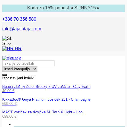
Koda za 15% popust ☀️SUNNY15☀️
+386 70 356 580
info@ajatutaja.com
SL
HR
Izpostavljeni izdelki
Beaba zložljiv šotor Breezy z UV zaščito - Clay Earth
40.00
€
KikkaBoo® Goya Platinum voziček 2v1 - Champagne
699.00
€
MAST voziček za dvojčke M. Twin X Light - Lion
699.00
€