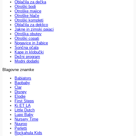
Oblačila za dečka
Otroški bodi
Otroške majice
Otroške hlače
Otroški kompleti
Oblačila za deklico
Jakne in zimski pajaci
Otroška obutev
Otroški copati
Nogavice in žabice
Sončna očala
Kape in klobučki
Dežni program
Modni dodatki
Blagovne znamke
Babiators
Baobaby
Clar
Disney
Elodie
First Steps
Ki ET LA
Little Dutch
Lupo Baby
Nursery Time
Nuuroo
Perletti
Rockahula Kids