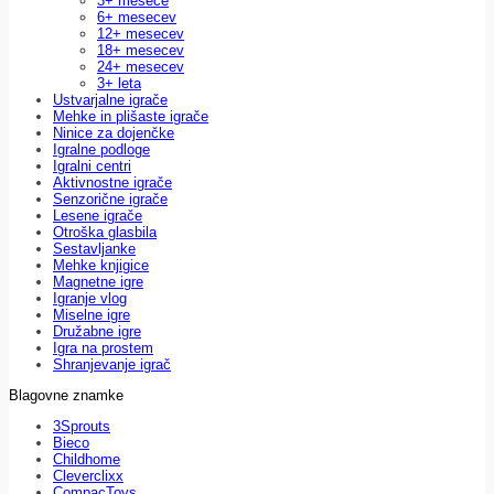
3+ mesece
6+ mesecev
12+ mesecev
18+ mesecev
24+ mesecev
3+ leta
Ustvarjalne igrače
Mehke in plišaste igrače
Ninice za dojenčke
Igralne podloge
Igralni centri
Aktivnostne igrače
Senzorične igrače
Lesene igrače
Otroška glasbila
Sestavljanke
Mehke knjigice
Magnetne igre
Igranje vlog
Miselne igre
Družabne igre
Igra na prostem
Shranjevanje igrač
Blagovne znamke
3Sprouts
Bieco
Childhome
Cleverclixx
CompacToys