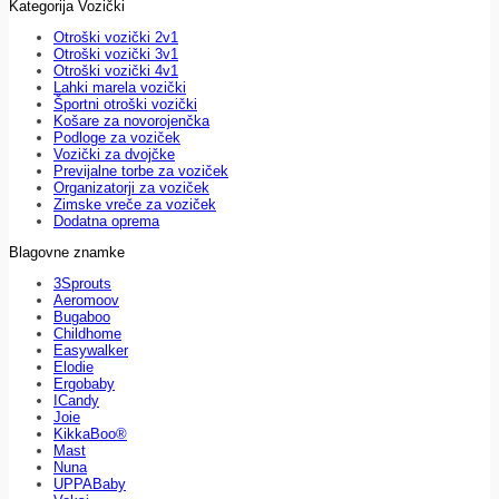
Kategorija Vozički
Otroški vozički 2v1
Otroški vozički 3v1
Otroški vozički 4v1
Lahki marela vozički
Športni otroški vozički
Košare za novorojenčka
Podloge za voziček
Vozički za dvojčke
Previjalne torbe za voziček
Organizatorji za voziček
Zimske vreče za voziček
Dodatna oprema
Blagovne znamke
3Sprouts
Aeromoov
Bugaboo
Childhome
Easywalker
Elodie
Ergobaby
ICandy
Joie
KikkaBoo®
Mast
Nuna
UPPABaby