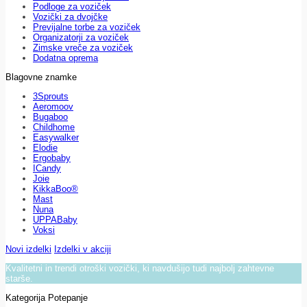
Podloge za voziček
Vozički za dvojčke
Previjalne torbe za voziček
Organizatorji za voziček
Zimske vreče za voziček
Dodatna oprema
Blagovne znamke
3Sprouts
Aeromoov
Bugaboo
Childhome
Easywalker
Elodie
Ergobaby
ICandy
Joie
KikkaBoo®
Mast
Nuna
UPPABaby
Voksi
Novi izdelki
Izdelki v akciji
Kvalitetni in trendi otroški vozički, ki navdušijo tudi najbolj zahtevne
starše.
Kategorija Potepanje