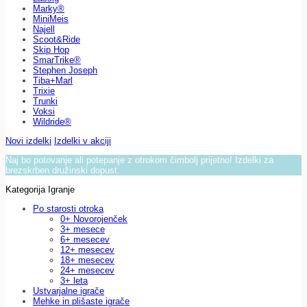
Marky®
MiniMeis
Najell
Scoot&Ride
Skip Hop
SmarTrike®
Stephen Joseph
Tiba+Marl
Trixie
Trunki
Voksi
Wildride®
Novi izdelki
Izdelki v akciji
Naj bo potovanje ali potepanje z otrokom čimbolj prijetno! Izdelki za
brezskrben družinski dopust.
Kategorija Igranje
Po starosti otroka
0+ Novorojenček
3+ mesece
6+ mesecev
12+ mesecev
18+ mesecev
24+ mesecev
3+ leta
Ustvarjalne igrače
Mehke in plišaste igrače