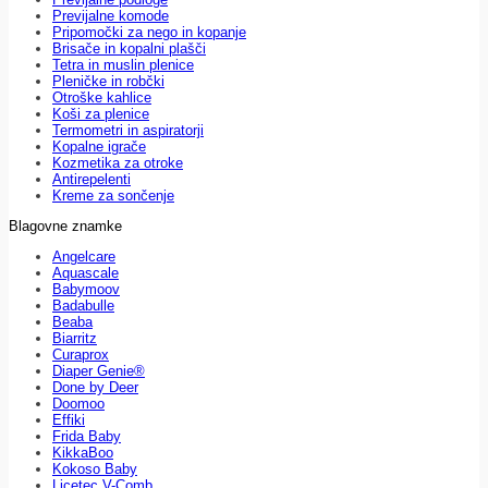
Previjalne komode
Pripomočki za nego in kopanje
Brisače in kopalni plašči
Tetra in muslin plenice
Pleničke in robčki
Otroške kahlice
Koši za plenice
Termometri in aspiratorji
Kopalne igrače
Kozmetika za otroke
Antirepelenti
Kreme za sončenje
Blagovne znamke
Angelcare
Aquascale
Babymoov
Badabulle
Beaba
Biarritz
Curaprox
Diaper Genie®
Done by Deer
Doomoo
Effiki
Frida Baby
KikkaBoo
Kokoso Baby
Licetec V-Comb