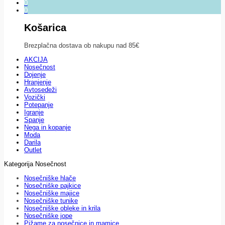
0
0
Košarica
Brezplačna dostava ob nakupu nad 85€
AKCIJA
Nosečnost
Dojenje
Hranjenje
Avtosedeži
Vozički
Potepanje
Igranje
Spanje
Nega in kopanje
Moda
Darila
Outlet
Kategorija Nosečnost
Nosečniške hlače
Nosečniške pajkice
Nosečniške majice
Nosečniške tunike
Nosečniške obleke in krila
Nosečniške jope
Pižame za nosečnice in mamice