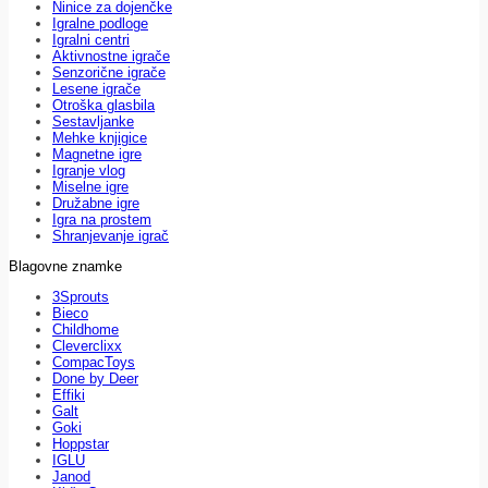
Ninice za dojenčke
Igralne podloge
Igralni centri
Aktivnostne igrače
Senzorične igrače
Lesene igrače
Otroška glasbila
Sestavljanke
Mehke knjigice
Magnetne igre
Igranje vlog
Miselne igre
Družabne igre
Igra na prostem
Shranjevanje igrač
Blagovne znamke
3Sprouts
Bieco
Childhome
Cleverclixx
CompacToys
Done by Deer
Effiki
Galt
Goki
Hoppstar
IGLU
Janod