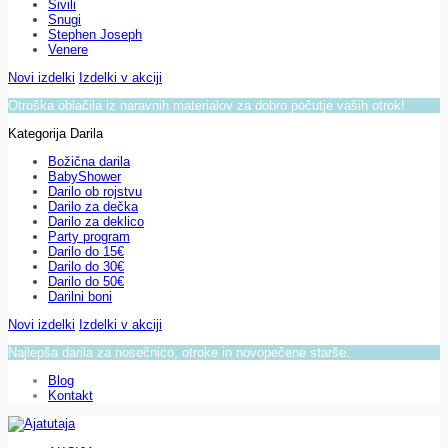
Sivili
Snugi
Stephen Joseph
Venere
Novi izdelki
Izdelki v akciji
Otroška oblačila iz naravnih materialov za dobro počutje vaših otrok!
Kategorija Darila
Božična darila
BabyShower
Darilo ob rojstvu
Darilo za dečka
Darilo za deklico
Party program
Darilo do 15€
Darilo do 30€
Darilo do 50€
Darilni boni
Novi izdelki
Izdelki v akciji
Najlepša darila za nosečnico, otroke in novopečene starše.
Blog
Kontakt