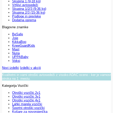
Skupina 1 (9-18 kg)
Vrtljivi avtosedeži
Skupina 1/2/3 (9-36 kg)
Skupina 2/3 (15-36 kg)
Podloge in prevleke
Dodatna oprema
Blagovne znamke
BeSafe
Joie
KikkaBoo
KneeGuardKids
Mast
Nuna
UPPABaby
Voksi
Novi izdelki
Izdelki v akciji
Kvalitetni in varni otroški avtosedeži z visoko ADAC oceno - ker je varnost
otroka na 1. mestu.
Kategorija Vozički
Otroški vozički 2v1
Otroški vozički 3v1
Otroški vozički 4v1
Lahki marela vozički
Športni otroški vozički
Košare za novorojenčka