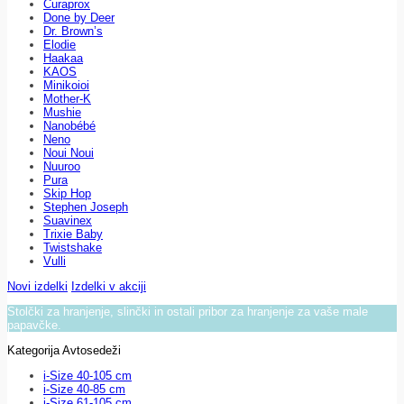
Curaprox
Done by Deer
Dr. Brown’s
Elodie
Haakaa
KAOS
Minikoioi
Mother-K
Mushie
Nanobébé
Neno
Noui Noui
Nuuroo
Pura
Skip Hop
Stephen Joseph
Suavinex
Trixie Baby
Twistshake
Vulli
Novi izdelki
Izdelki v akciji
Stolčki za hranjenje, slinčki in ostali pribor za hranjenje za vaše male
papavčke.
Kategorija Avtosedeži
i-Size 40-105 cm
i-Size 40-85 cm
i-Size 61-105 cm