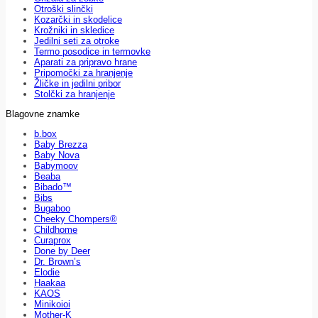
Otroški slinčki
Kozarčki in skodelice
Krožniki in skledice
Jedilni seti za otroke
Termo posodice in termovke
Aparati za pripravo hrane
Pripomočki za hranjenje
Žličke in jedilni pribor
Stolčki za hranjenje
Blagovne znamke
b.box
Baby Brezza
Baby Nova
Babymoov
Beaba
Bibado™
Bibs
Bugaboo
Cheeky Chompers®
Childhome
Curaprox
Done by Deer
Dr. Brown’s
Elodie
Haakaa
KAOS
Minikoioi
Mother-K