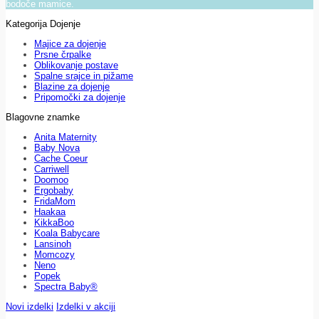
bodoče mamice.
Kategorija Dojenje
Majice za dojenje
Prsne črpalke
Oblikovanje postave
Spalne srajce in pižame
Blazine za dojenje
Pripomočki za dojenje
Blagovne znamke
Anita Maternity
Baby Nova
Cache Coeur
Carriwell
Doomoo
Ergobaby
FridaMom
Haakaa
KikkaBoo
Koala Babycare
Lansinoh
Momcozy
Neno
Popek
Spectra Baby®
Novi izdelki
Izdelki v akciji