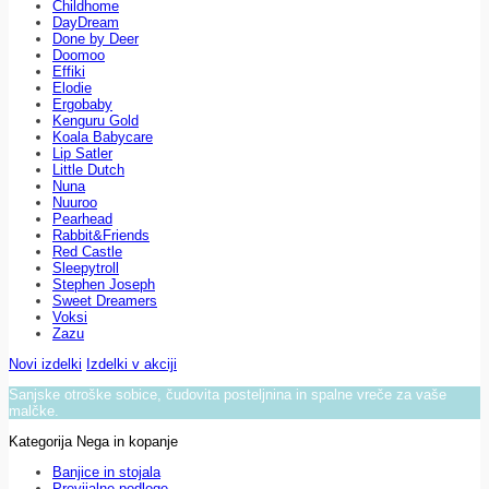
Childhome
DayDream
Done by Deer
Doomoo
Effiki
Elodie
Ergobaby
Kenguru Gold
Koala Babycare
Lip Satler
Little Dutch
Nuna
Nuuroo
Pearhead
Rabbit&Friends
Red Castle
Sleepytroll
Stephen Joseph
Sweet Dreamers
Voksi
Zazu
Novi izdelki
Izdelki v akciji
Sanjske otroške sobice, čudovita posteljnina in spalne vreče za vaše
malčke.
Kategorija Nega in kopanje
Banjice in stojala
Previjalne podloge