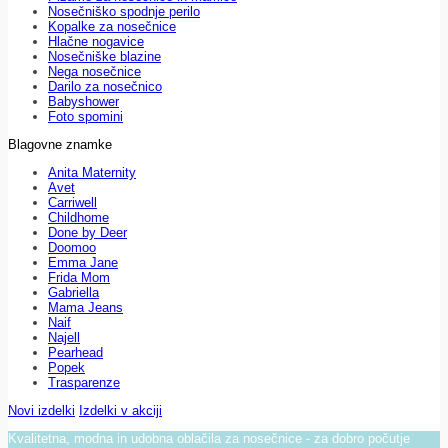
Nosečniško spodnje perilo
Kopalke za nosečnice
Hlačne nogavice
Nosečniške blazine
Nega nosečnice
Darilo za nosečnico
Babyshower
Foto spomini
Blagovne znamke
Anita Maternity
Avet
Carriwell
Childhome
Done by Deer
Doomoo
Emma Jane
Frida Mom
Gabriella
Mama Jeans
Naif
Najell
Pearhead
Popek
Trasparenze
Novi izdelki
Izdelki v akciji
Kvalitetna, modna in udobna oblačila za nosečnice - za dobro počutje