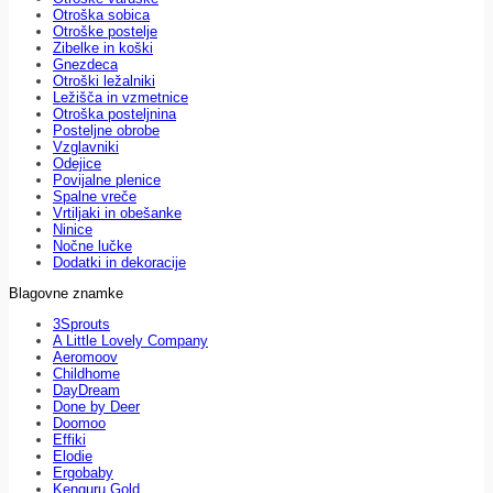
Otroška sobica
Otroške postelje
Zibelke in koški
Gnezdeca
Otroški ležalniki
Ležišča in vzmetnice
Otroška posteljnina
Posteljne obrobe
Vzglavniki
Odejice
Povijalne plenice
Spalne vreče
Vrtiljaki in obešanke
Ninice
Nočne lučke
Dodatki in dekoracije
Blagovne znamke
3Sprouts
A Little Lovely Company
Aeromoov
Childhome
DayDream
Done by Deer
Doomoo
Effiki
Elodie
Ergobaby
Kenguru Gold