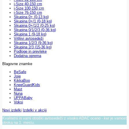
i-Size 40-150 cm
i-Size 100-150 cm
i-Size 76-150 cm
Skupina 0+ (0-13 kg)
Skupina 0+/1 (0-18 kg)
Skupina 0+/1/2 (0-25 kg)
Skupina 0/1/2/3 (0-36 kg)
Skupina 1 (9-18 kg)
Vrtljivi avtosedeži
Skupina 1/2/3 (9-36 kg)
Skupina 2/3 (15-36 kg)
Podloge in prevleke
Dodatna oprema
Blagovne znamke
BeSafe
Joie
KikkaBoo
KneeGuardKids
Mast
Nuna
UPPABaby
Voksi
Novi izdelki
Izdelki v akciji
Kvalitetni in varni otroški avtosedeži z visoko ADAC oceno - ker je varnost
otroka na 1. mestu.