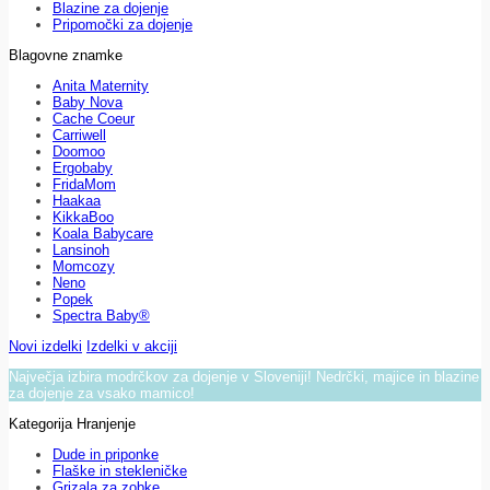
Blazine za dojenje
Pripomočki za dojenje
Blagovne znamke
Anita Maternity
Baby Nova
Cache Coeur
Carriwell
Doomoo
Ergobaby
FridaMom
Haakaa
KikkaBoo
Koala Babycare
Lansinoh
Momcozy
Neno
Popek
Spectra Baby®
Novi izdelki
Izdelki v akciji
Največja izbira modrčkov za dojenje v Sloveniji! Nedrčki, majice in blazine
za dojenje za vsako mamico!
Kategorija Hranjenje
Dude in priponke
Flaške in stekleničke
Grizala za zobke