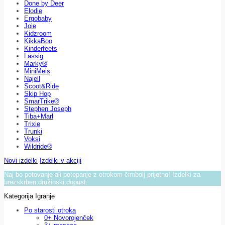
Done by Deer
Elodie
Ergobaby
Joie
Kidzroom
KikkaBoo
Kinderfeets
Lässig
Marky®
MiniMeis
Najell
Scoot&Ride
Skip Hop
SmarTrike®
Stephen Joseph
Tiba+Marl
Trixie
Trunki
Voksi
Wildride®
Novi izdelki
Izdelki v akciji
Naj bo potovanje ali potepanje z otrokom čimbolj prijetno! Izdelki za
brezskrben družinski dopust.
Kategorija Igranje
Po starosti otroka
0+ Novorojenček