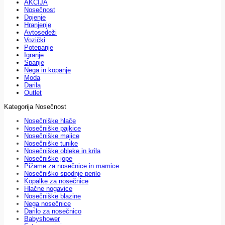
AKCIJA
Nosečnost
Dojenje
Hranjenje
Avtosedeži
Vozički
Potepanje
Igranje
Spanje
Nega in kopanje
Moda
Darila
Outlet
Kategorija Nosečnost
Nosečniške hlače
Nosečniške pajkice
Nosečniške majice
Nosečniške tunike
Nosečniške obleke in krila
Nosečniške jope
Pižame za nosečnice in mamice
Nosečniško spodnje perilo
Kopalke za nosečnice
Hlačne nogavice
Nosečniške blazine
Nega nosečnice
Darilo za nosečnico
Babyshower