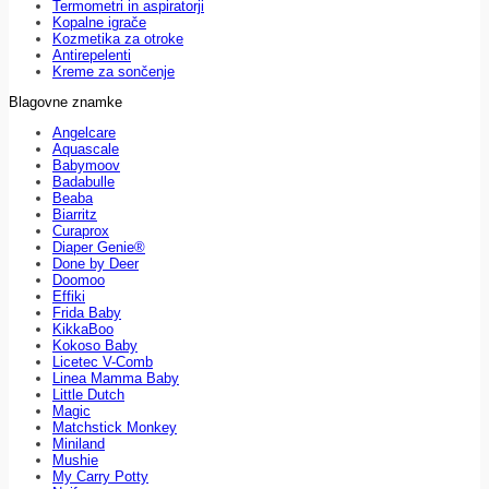
Termometri in aspiratorji
Kopalne igrače
Kozmetika za otroke
Antirepelenti
Kreme za sončenje
Blagovne znamke
Angelcare
Aquascale
Babymoov
Badabulle
Beaba
Biarritz
Curaprox
Diaper Genie®
Done by Deer
Doomoo
Effiki
Frida Baby
KikkaBoo
Kokoso Baby
Licetec V-Comb
Linea Mamma Baby
Little Dutch
Magic
Matchstick Monkey
Miniland
Mushie
My Carry Potty