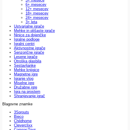
3+ mesece
6+ mesecev
12+ mesecev
18+ mesecev
24+ mesecev
3+ leta
Ustvarjalne igrače
Mehke in plišaste igrače
Ninice za dojenčke
Igralne podloge
Igralni centri
Aktivnostne igrače
Senzorične igrače
Lesene igrače
Otroška glasbila
Sestavljanke
Mehke knjigice
Magnetne igre
Igranje vlog
Miselne igre
Družabne igre
Igra na prostem
Shranjevanje igrač
Blagovne znamke
3Sprouts
Bieco
Childhome
Cleverclixx
CompacToys