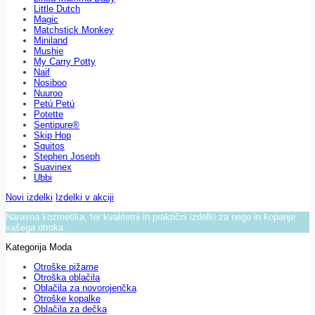
Little Dutch
Magic
Matchstick Monkey
Miniland
Mushie
My Carry Potty
Naif
Nosiboo
Nuuroo
Petú Petú
Potette
Sentipure®
Skip Hop
Squitos
Stephen Joseph
Suavinex
Ubbi
Novi izdelki
Izdelki v akciji
Naravna kozmetika, ter kvalitetni in praktični izdelki za nego in kopanje
vašega otroka.
Kategorija Moda
Otroške pižame
Otroška oblačila
Oblačila za novorojenčka
Otroške kopalke
Oblačila za dečka