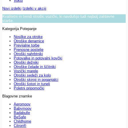
Voksi
Novi izdelki
Izdelki v akciji
Kvalitetni in trendi otroški vozički, ki navdušijo tudi najbolj zahtevne
starše.
Kategorija Potepanje
Nosilke za otroke
Otroške denarnice
Previjalne torbe
Prenosne postelje
Otroški nahrbtniki
Potovalke in potovalni kovčki
Otroški dežniki
Otroške čelade in ščitniki
Vozički marele
Otroški sedeži za kolo
Otroški skiroji in poganjalci
Otroški šotori in tuneli
Poletni pripomočki
Blagovne znamke
Aeromoov
Babymoov
Badabulle
BeSafe
Childhome
Citron®