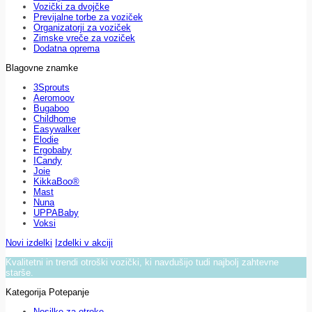
Vozički za dvojčke
Previjalne torbe za voziček
Organizatorji za voziček
Zimske vreče za voziček
Dodatna oprema
Blagovne znamke
3Sprouts
Aeromoov
Bugaboo
Childhome
Easywalker
Elodie
Ergobaby
ICandy
Joie
KikkaBoo®
Mast
Nuna
UPPABaby
Voksi
Novi izdelki
Izdelki v akciji
Kvalitetni in trendi otroški vozički, ki navdušijo tudi najbolj zahtevne
starše.
Kategorija Potepanje
Nosilke za otroke