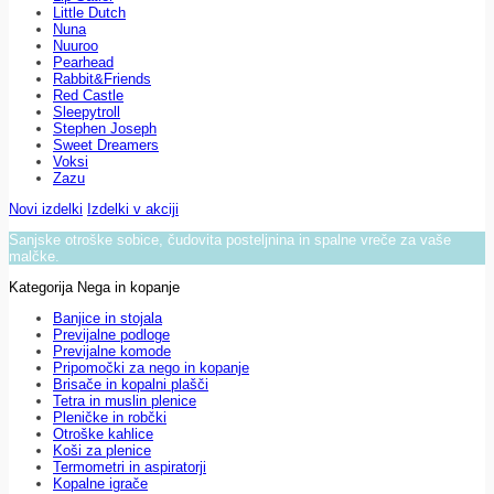
Little Dutch
Nuna
Nuuroo
Pearhead
Rabbit&Friends
Red Castle
Sleepytroll
Stephen Joseph
Sweet Dreamers
Voksi
Zazu
Novi izdelki
Izdelki v akciji
Sanjske otroške sobice, čudovita posteljnina in spalne vreče za vaše
malčke.
Kategorija Nega in kopanje
Banjice in stojala
Previjalne podloge
Previjalne komode
Pripomočki za nego in kopanje
Brisače in kopalni plašči
Tetra in muslin plenice
Pleničke in robčki
Otroške kahlice
Koši za plenice
Termometri in aspiratorji
Kopalne igrače