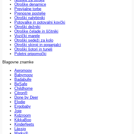
Otroške denarnice
Previjalne torbe
Prenosne postelje
Otroški nahrbtniki
Potovalke in potovalni kovčki
Otroški dežniki
Otroške čelade in ščitniki
Vozički marele
Otroški sedeži za kolo
Otroški skiroji in poganjalci
Otroški šotori in tuneli
Poletni pripomočki
Blagovne znamke
Aeromoov
Babymoov
Badabulle
BeSafe
Childhome
Citron®
Done by Deer
Elodie
Ergobaby
Joie
Kidzroom
KikkaBoo
Kinderfeets
Lässig
Marky®