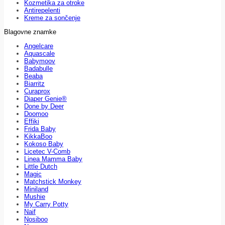
Kozmetika za otroke
Antirepelenti
Kreme za sončenje
Blagovne znamke
Angelcare
Aquascale
Babymoov
Badabulle
Beaba
Biarritz
Curaprox
Diaper Genie®
Done by Deer
Doomoo
Effiki
Frida Baby
KikkaBoo
Kokoso Baby
Licetec V-Comb
Linea Mamma Baby
Little Dutch
Magic
Matchstick Monkey
Miniland
Mushie
My Carry Potty
Naif
Nosiboo