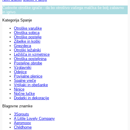
Čudovite otroške igrače - da bo otroštvo vašega malčka še bolj zabavno
in igrivo.
Kategorija Spanje
Otroške varuške
Otroška sobica
Otroške postelje
Zibelke in koški
Gnezdeca
Otroški ležalniki
Ležišča in vzmetnice
Otroška posteljnina
Posteljne obrobe
Vzglavniki
Odejice
Povijalne plenice
Spalne vreče
Vrtiljaki in obešanke
Ninice
Nočne lučke
Dodatki in dekoracije
Blagovne znamke
3Sprouts
A Little Lovely Company
Aeromoov
Childhome