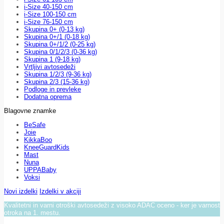
i-Size 40-150 cm
i-Size 100-150 cm
i-Size 76-150 cm
Skupina 0+ (0-13 kg)
Skupina 0+/1 (0-18 kg)
Skupina 0+/1/2 (0-25 kg)
Skupina 0/1/2/3 (0-36 kg)
Skupina 1 (9-18 kg)
Vrtljivi avtosedeži
Skupina 1/2/3 (9-36 kg)
Skupina 2/3 (15-36 kg)
Podloge in prevleke
Dodatna oprema
Blagovne znamke
BeSafe
Joie
KikkaBoo
KneeGuardKids
Mast
Nuna
UPPABaby
Voksi
Novi izdelki
Izdelki v akciji
Kvalitetni in varni otroški avtosedeži z visoko ADAC oceno - ker je varnost
otroka na 1. mestu.