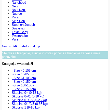
Nanobébé
Neno
Noui Noui
Nuuroo
Pura
Skip Hop
Stephen Joseph
Suavinex
Trixie Baby
Twistshake
Vulli
Novi izdelki
Izdelki v akciji
Stolčki za hranjenje, slinčki in ostali pribor za hranjenje za vaše male
papavčke.
Kategorija Avtosedeži
i-Size 40-105 cm
i-Size 40-85 cm
i-Size 61-105 cm
i-Size 40-150 cm
i-Size 100-150 cm
i-Size 76-150 cm
Skupina 0+ (0-13 kg)
Skupina 0+/1 (0-18 kg)
Skupina 0+/1/2 (0-25 kg)
Skupina 0/1/2/3 (0-36 kg)
Skupina 1 (9-18 kg)