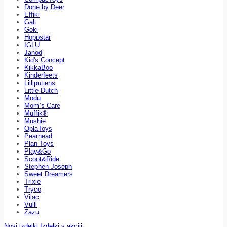
Done by Deer
Effiki
Galt
Goki
Hoppstar
IGLU
Janod
Kid's Concept
KikkaBoo
Kinderfeets
Lilliputiens
Little Dutch
Modu
Mom`s Care
Muffik®
Mushie
OplaToys
Pearhead
Plan Toys
Play&Go
Scoot&Ride
Stephen Joseph
Sweet Dreamers
Trixie
Tryco
Vilac
Vulli
Zazu
Novi izdelki
Izdelki v akciji