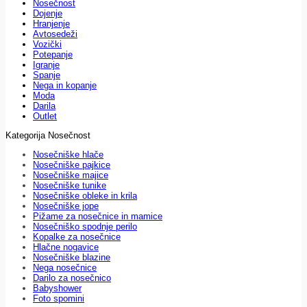
Nosečnost
Dojenje
Hranjenje
Avtosedeži
Vozički
Potepanje
Igranje
Spanje
Nega in kopanje
Moda
Darila
Outlet
Kategorija Nosečnost
Nosečniške hlače
Nosečniške pajkice
Nosečniške majice
Nosečniške tunike
Nosečniške obleke in krila
Nosečniške jope
Pižame za nosečnice in mamice
Nosečniško spodnje perilo
Kopalke za nosečnice
Hlačne nogavice
Nosečniške blazine
Nega nosečnice
Darilo za nosečnico
Babyshower
Foto spomini