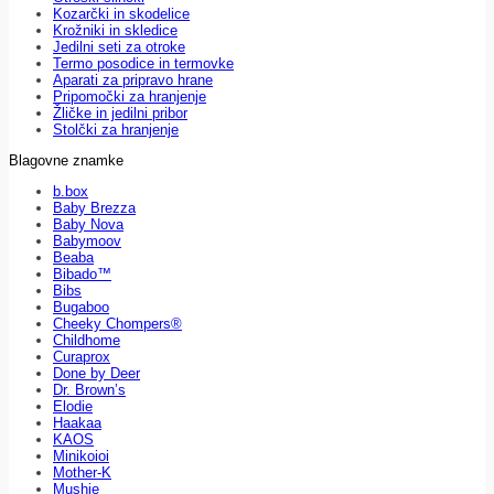
Kozarčki in skodelice
Krožniki in skledice
Jedilni seti za otroke
Termo posodice in termovke
Aparati za pripravo hrane
Pripomočki za hranjenje
Žličke in jedilni pribor
Stolčki za hranjenje
Blagovne znamke
b.box
Baby Brezza
Baby Nova
Babymoov
Beaba
Bibado™
Bibs
Bugaboo
Cheeky Chompers®
Childhome
Curaprox
Done by Deer
Dr. Brown’s
Elodie
Haakaa
KAOS
Minikoioi
Mother-K
Mushie