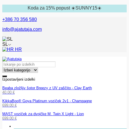
Koda za 15% popust ☀️SUNNY15☀️
+386 70 356 580
info@ajatutaja.com
SL
HR
Izpostavljeni izdelki
Beaba zložljiv šotor Breezy z UV zaščito - Clay Earth
40.00
€
KikkaBoo® Goya Platinum voziček 2v1 - Champagne
699.00
€
MAST voziček za dvojčke M. Twin X Light - Lion
699.00
€