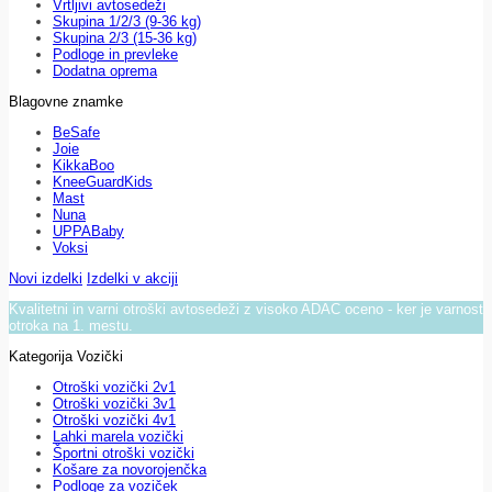
Vrtljivi avtosedeži
Skupina 1/2/3 (9-36 kg)
Skupina 2/3 (15-36 kg)
Podloge in prevleke
Dodatna oprema
Blagovne znamke
BeSafe
Joie
KikkaBoo
KneeGuardKids
Mast
Nuna
UPPABaby
Voksi
Novi izdelki
Izdelki v akciji
Kvalitetni in varni otroški avtosedeži z visoko ADAC oceno - ker je varnost
otroka na 1. mestu.
Kategorija Vozički
Otroški vozički 2v1
Otroški vozički 3v1
Otroški vozički 4v1
Lahki marela vozički
Športni otroški vozički
Košare za novorojenčka
Podloge za voziček