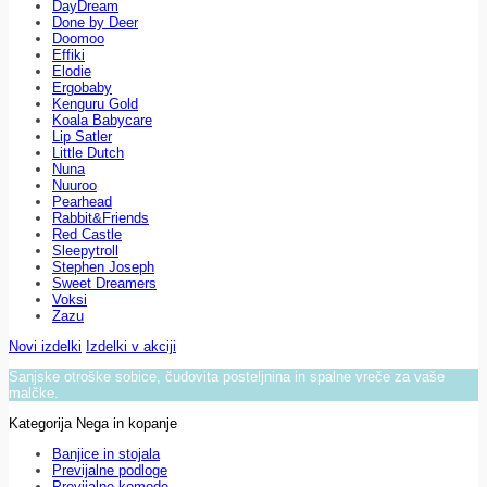
DayDream
Done by Deer
Doomoo
Effiki
Elodie
Ergobaby
Kenguru Gold
Koala Babycare
Lip Satler
Little Dutch
Nuna
Nuuroo
Pearhead
Rabbit&Friends
Red Castle
Sleepytroll
Stephen Joseph
Sweet Dreamers
Voksi
Zazu
Novi izdelki
Izdelki v akciji
Sanjske otroške sobice, čudovita posteljnina in spalne vreče za vaše
malčke.
Kategorija Nega in kopanje
Banjice in stojala
Previjalne podloge
Previjalne komode