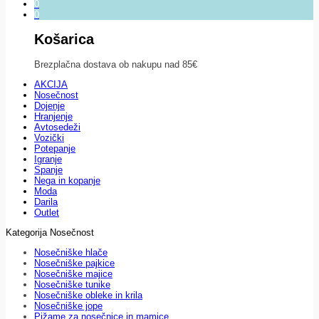
0
0
Košarica
Brezplačna dostava ob nakupu nad 85€
AKCIJA
Nosečnost
Dojenje
Hranjenje
Avtosedeži
Vozički
Potepanje
Igranje
Spanje
Nega in kopanje
Moda
Darila
Outlet
Kategorija Nosečnost
Nosečniške hlače
Nosečniške pajkice
Nosečniške majice
Nosečniške tunike
Nosečniške obleke in krila
Nosečniške jope
Pižame za nosečnice in mamice