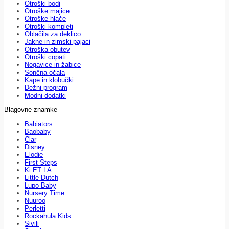
Otroški bodi
Otroške majice
Otroške hlače
Otroški kompleti
Oblačila za deklico
Jakne in zimski pajaci
Otroška obutev
Otroški copati
Nogavice in žabice
Sončna očala
Kape in klobučki
Dežni program
Modni dodatki
Blagovne znamke
Babiators
Baobaby
Clar
Disney
Elodie
First Steps
Ki ET LA
Little Dutch
Lupo Baby
Nursery Time
Nuuroo
Perletti
Rockahula Kids
Sivili