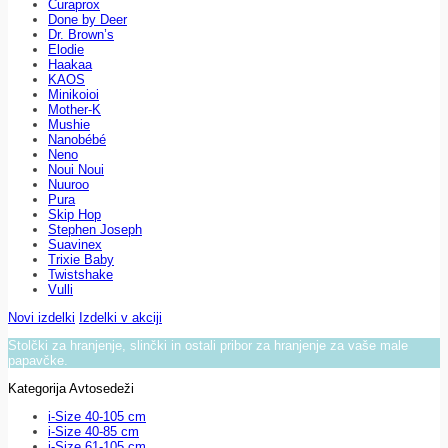
Curaprox
Done by Deer
Dr. Brown’s
Elodie
Haakaa
KAOS
Minikoioi
Mother-K
Mushie
Nanobébé
Neno
Noui Noui
Nuuroo
Pura
Skip Hop
Stephen Joseph
Suavinex
Trixie Baby
Twistshake
Vulli
Novi izdelki
Izdelki v akciji
Stolčki za hranjenje, slinčki in ostali pribor za hranjenje za vaše male
papavčke.
Kategorija Avtosedeži
i-Size 40-105 cm
i-Size 40-85 cm
i-Size 61-105 cm