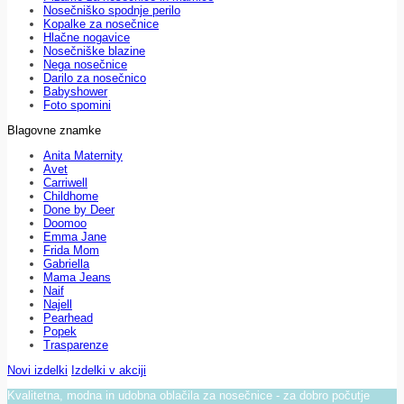
Nosečniško spodnje perilo
Kopalke za nosečnice
Hlačne nogavice
Nosečniške blazine
Nega nosečnice
Darilo za nosečnico
Babyshower
Foto spomini
Blagovne znamke
Anita Maternity
Avet
Carriwell
Childhome
Done by Deer
Doomoo
Emma Jane
Frida Mom
Gabriella
Mama Jeans
Naif
Najell
Pearhead
Popek
Trasparenze
Novi izdelki
Izdelki v akciji
Kvalitetna, modna in udobna oblačila za nosečnice - za dobro počutje