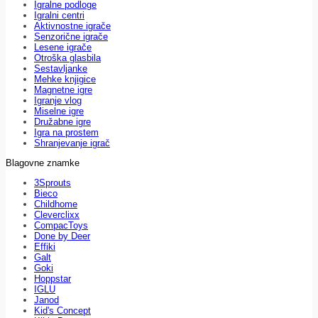
Igralne podloge
Igralni centri
Aktivnostne igrače
Senzorične igrače
Lesene igrače
Otroška glasbila
Sestavljanke
Mehke knjigice
Magnetne igre
Igranje vlog
Miselne igre
Družabne igre
Igra na prostem
Shranjevanje igrač
Blagovne znamke
3Sprouts
Bieco
Childhome
Cleverclixx
CompacToys
Done by Deer
Effiki
Galt
Goki
Hoppstar
IGLU
Janod
Kid's Concept