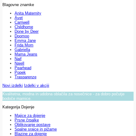
Blagovne znamke
Anita Maternity
Avet
Carriwell
Childhome
Done by Deer
Doomoo
Emma Jane
Frida Mom
Gabriella
Mama Jeans
Naif
Najell
Pearhead
Popek
Trasparenze
Novi izdelki
Izdelki v akciji
Kvalitetna, modna in udobna oblačila za nosečnice - za dobro počutje
bodoče mamice.
Kategorija Dojenje
Majice za dojenje
Prsne črpalke
Oblikovanje postave
Spalne srajce in pižame
Blazine za dojenje