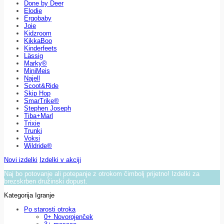
Done by Deer
Elodie
Ergobaby
Joie
Kidzroom
KikkaBoo
Kinderfeets
Lässig
Marky®
MiniMeis
Najell
Scoot&Ride
Skip Hop
SmarTrike®
Stephen Joseph
Tiba+Marl
Trixie
Trunki
Voksi
Wildride®
Novi izdelki
Izdelki v akciji
Naj bo potovanje ali potepanje z otrokom čimbolj prijetno! Izdelki za
brezskrben družinski dopust.
Kategorija Igranje
Po starosti otroka
0+ Novorojenček