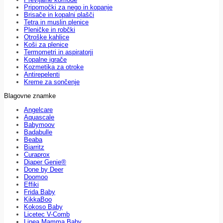
Pripomočki za nego in kopanje
Brisače in kopalni plašči
Tetra in muslin plenice
Pleničke in robčki
Otroške kahlice
Koši za plenice
Termometri in aspiratorji
Kopalne igrače
Kozmetika za otroke
Antirepelenti
Kreme za sončenje
Blagovne znamke
Angelcare
Aquascale
Babymoov
Badabulle
Beaba
Biarritz
Curaprox
Diaper Genie®
Done by Deer
Doomoo
Effiki
Frida Baby
KikkaBoo
Kokoso Baby
Licetec V-Comb
Linea Mamma Baby