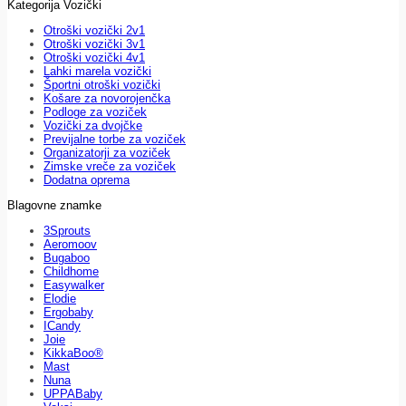
Kategorija Vozički
Otroški vozički 2v1
Otroški vozički 3v1
Otroški vozički 4v1
Lahki marela vozički
Športni otroški vozički
Košare za novorojenčka
Podloge za voziček
Vozički za dvojčke
Previjalne torbe za voziček
Organizatorji za voziček
Zimske vreče za voziček
Dodatna oprema
Blagovne znamke
3Sprouts
Aeromoov
Bugaboo
Childhome
Easywalker
Elodie
Ergobaby
ICandy
Joie
KikkaBoo®
Mast
Nuna
UPPABaby