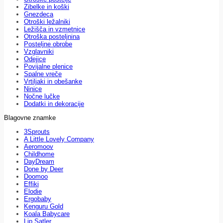
Zibelke in koški
Gnezdeca
Otroški ležalniki
Ležišča in vzmetnice
Otroška posteljnina
Posteljne obrobe
Vzglavniki
Odejice
Povijalne plenice
Spalne vreče
Vrtiljaki in obešanke
Ninice
Nočne lučke
Dodatki in dekoracije
Blagovne znamke
3Sprouts
A Little Lovely Company
Aeromoov
Childhome
DayDream
Done by Deer
Doomoo
Effiki
Elodie
Ergobaby
Kenguru Gold
Koala Babycare
Lip Satler