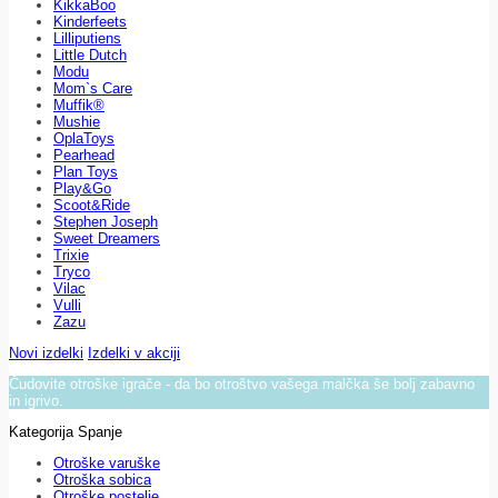
KikkaBoo
Kinderfeets
Lilliputiens
Little Dutch
Modu
Mom`s Care
Muffik®
Mushie
OplaToys
Pearhead
Plan Toys
Play&Go
Scoot&Ride
Stephen Joseph
Sweet Dreamers
Trixie
Tryco
Vilac
Vulli
Zazu
Novi izdelki
Izdelki v akciji
Čudovite otroške igrače - da bo otroštvo vašega malčka še bolj zabavno
in igrivo.
Kategorija Spanje
Otroške varuške
Otroška sobica
Otroške postelje