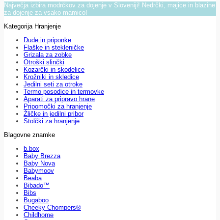
Največja izbira modrčkov za dojenje v Sloveniji! Nedrčki, majice in blazine
za dojenje za vsako mamico!
Kategorija Hranjenje
Dude in priponke
Flaške in stekleničke
Grizala za zobke
Otroški slinčki
Kozarčki in skodelice
Krožniki in skledice
Jedilni seti za otroke
Termo posodice in termovke
Aparati za pripravo hrane
Pripomočki za hranjenje
Žličke in jedilni pribor
Stolčki za hranjenje
Blagovne znamke
b.box
Baby Brezza
Baby Nova
Babymoov
Beaba
Bibado™
Bibs
Bugaboo
Cheeky Chompers®
Childhome