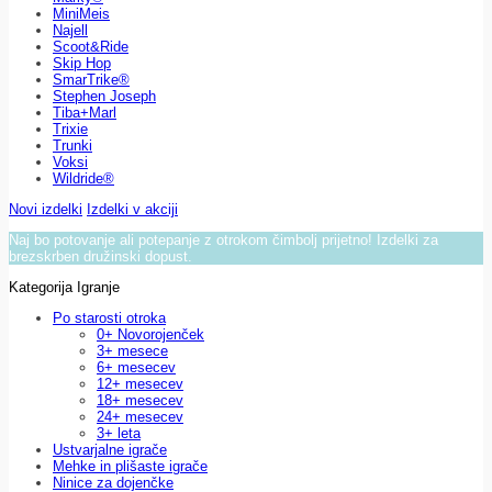
MiniMeis
Najell
Scoot&Ride
Skip Hop
SmarTrike®
Stephen Joseph
Tiba+Marl
Trixie
Trunki
Voksi
Wildride®
Novi izdelki
Izdelki v akciji
Naj bo potovanje ali potepanje z otrokom čimbolj prijetno! Izdelki za
brezskrben družinski dopust.
Kategorija Igranje
Po starosti otroka
0+ Novorojenček
3+ mesece
6+ mesecev
12+ mesecev
18+ mesecev
24+ mesecev
3+ leta
Ustvarjalne igrače
Mehke in plišaste igrače
Ninice za dojenčke