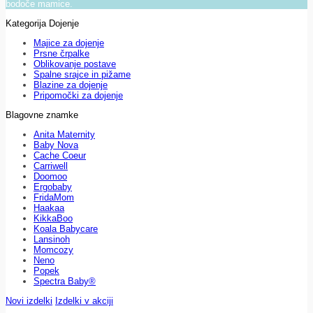
bodoče mamice.
Kategorija Dojenje
Majice za dojenje
Prsne črpalke
Oblikovanje postave
Spalne srajce in pižame
Blazine za dojenje
Pripomočki za dojenje
Blagovne znamke
Anita Maternity
Baby Nova
Cache Coeur
Carriwell
Doomoo
Ergobaby
FridaMom
Haakaa
KikkaBoo
Koala Babycare
Lansinoh
Momcozy
Neno
Popek
Spectra Baby®
Novi izdelki
Izdelki v akciji