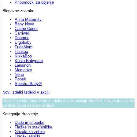
Pripomočki za dojenje
Blagovne znamke
Anita Maternity
Baby Nova
Cache Coeur
Carriwell
Doomoo
Ergobaby
FridaMom
Haakaa
KikkaBoo
Koala Babycare
Lansinoh
Momcozy
Neno
Popek
Spectra Baby®
Novi izdelki
Izdelki v akciji
Največja izbira modrčkov za dojenje v Sloveniji! Nedrčki, majice in blazine
za dojenje za vsako mamico!
Kategorija Hranjenje
Dude in priponke
Flaške in stekleničke
Grizala za zobke
Otroški slinčki