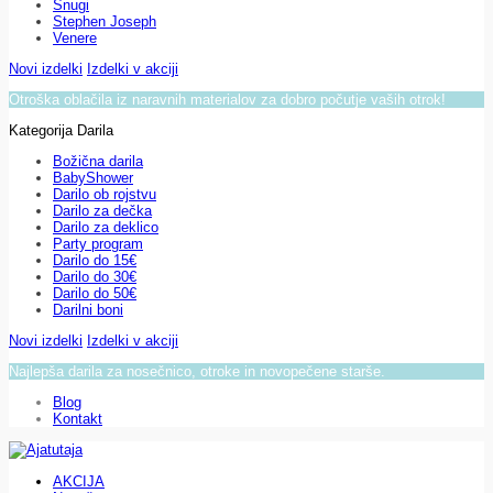
Snugi
Stephen Joseph
Venere
Novi izdelki
Izdelki v akciji
Otroška oblačila iz naravnih materialov za dobro počutje vaših otrok!
Kategorija Darila
Božična darila
BabyShower
Darilo ob rojstvu
Darilo za dečka
Darilo za deklico
Party program
Darilo do 15€
Darilo do 30€
Darilo do 50€
Darilni boni
Novi izdelki
Izdelki v akciji
Najlepša darila za nosečnico, otroke in novopečene starše.
Blog
Kontakt
AKCIJA