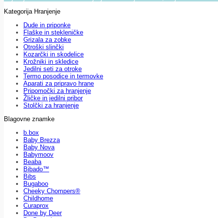
Kategorija Hranjenje
Dude in priponke
Flaške in stekleničke
Grizala za zobke
Otroški slinčki
Kozarčki in skodelice
Krožniki in skledice
Jedilni seti za otroke
Termo posodice in termovke
Aparati za pripravo hrane
Pripomočki za hranjenje
Žličke in jedilni pribor
Stolčki za hranjenje
Blagovne znamke
b.box
Baby Brezza
Baby Nova
Babymoov
Beaba
Bibado™
Bibs
Bugaboo
Cheeky Chompers®
Childhome
Curaprox
Done by Deer