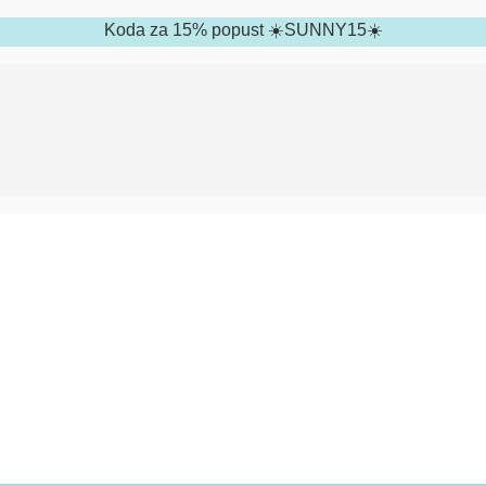
Koda za 15% popust ☀️SUNNY15☀️