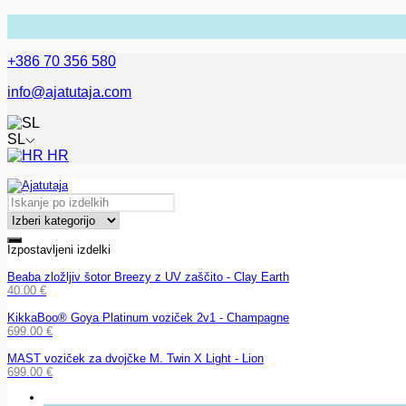
+386 70 356 580
info@ajatutaja.com
SL
HR
Izpostavljeni izdelki
Beaba zložljiv šotor Breezy z UV zaščito - Clay Earth
40.00
€
KikkaBoo® Goya Platinum voziček 2v1 - Champagne
699.00
€
MAST voziček za dvojčke M. Twin X Light - Lion
699.00
€