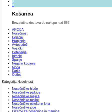
0
0
Košarica
Brezplačna dostava ob nakupu nad 85€
AKCIJA
Nosečnost
Dojenje
Hranjenje
Avtosedeži
Vozički
Potepanje
Igranje
Spanje
Nega in kopanje
Moda
Darila
Outlet
Kategorija Nosečnost
Nosečniške hlače
Nosečniške pajkice
Nosečniške majice
Nosečniške tunike
Nosečniške obleke in krila
Nosečniške jope
Pižame za nosečnice in mamice