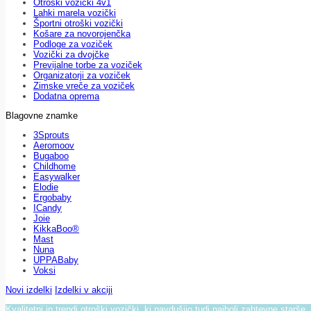
Otroški vozički 4v1
Lahki marela vozički
Športni otroški vozički
Košare za novorojenčka
Podloge za voziček
Vozički za dvojčke
Previjalne torbe za voziček
Organizatorji za voziček
Zimske vreče za voziček
Dodatna oprema
Blagovne znamke
3Sprouts
Aeromoov
Bugaboo
Childhome
Easywalker
Elodie
Ergobaby
ICandy
Joie
KikkaBoo®
Mast
Nuna
UPPABaby
Voksi
Novi izdelki
Izdelki v akciji
Kvalitetni in trendi otroški vozički, ki navdušijo tudi najbolj zahtevne starše.