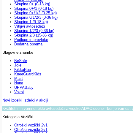
Skupina 0+ (0-13 kg)
Skupina 0+/1 (0-18 kg)
Skupina 0+/1/2 (0-25 kg)
Skupina 0/1/2/3 (0-36 kg)
Skupina 1 (9-18 kg)
Vrtljivi avtosedeži
Skupina 1/2/3 (9-36 kg)
Skupina 2/3 (15-36 kg)
Podloge in prevleke
Dodatna oprema
Blagovne znamke
BeSafe
Joie
KikkaBoo
KneeGuardKids
Mast
Nuna
UPPABaby
Voksi
Novi izdelki
Izdelki v akciji
Kvalitetni in varni otroški avtosedeži z visoko ADAC oceno - ker je varnost 
Kategorija Vozički
Otroški vozički 2v1
Otroški vozički 3v1