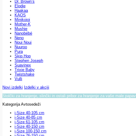
Dr. Brown’s
Elodie
Haakaa
KAOS
Minikoioi
Mother-K
Mushie
Nanobébé
Neno
Noui Noui
Nuuroo
Pura
Skip Hop
Stephen Joseph
Suavinex
Trixie Baby
Twistshake
Vulli
Novi izdelki
Izdelki v akciji
Stolčki za hranjenje, slinčki in ostali pribor za hranjenje za vaše male papa
Kategorija Avtosedeži
i-Size 40-105 cm
i-Size 40-85 cm
i-Size 61-105 cm
i-Size 40-150 cm
i-Size 100-150 cm
i-Size 76-150 cm