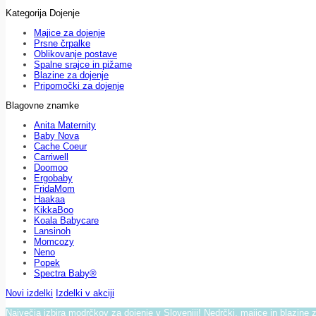
Kategorija Dojenje
Majice za dojenje
Prsne črpalke
Oblikovanje postave
Spalne srajce in pižame
Blazine za dojenje
Pripomočki za dojenje
Blagovne znamke
Anita Maternity
Baby Nova
Cache Coeur
Carriwell
Doomoo
Ergobaby
FridaMom
Haakaa
KikkaBoo
Koala Babycare
Lansinoh
Momcozy
Neno
Popek
Spectra Baby®
Novi izdelki
Izdelki v akciji
Največja izbira modrčkov za dojenje v Sloveniji! Nedrčki, majice in blazine