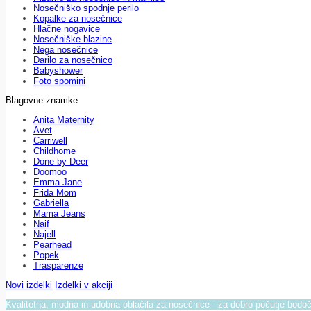
Nosečniško spodnje perilo
Kopalke za nosečnice
Hlačne nogavice
Nosečniške blazine
Nega nosečnice
Darilo za nosečnico
Babyshower
Foto spomini
Blagovne znamke
Anita Maternity
Avet
Carriwell
Childhome
Done by Deer
Doomoo
Emma Jane
Frida Mom
Gabriella
Mama Jeans
Naif
Najell
Pearhead
Popek
Trasparenze
Novi izdelki
Izdelki v akciji
Kvalitetna, modna in udobna oblačila za nosečnice - za dobro počutje bod