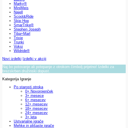
Marky®
MiniMeis
Najell
Scoot&Ride
Skip Hop
SmarTrike®
Stephen Joseph
Tiba+Marl
Trixie
Trunki
Voksi
Wildride®
Novi izdelki
Izdelki v akciji
Naj bo potovanje ali potepanje z otrokom čimbolj prijetno! Izdelki za
brezskrben družinski dopust.
Kategorija Igranje
Po starosti otroka
0+ Novorojenček
3+ mesece
6+ mesecev
12+ mesecev
18+ mesecev
24+ mesecev
3+ leta
Ustvarjalne igrače
Mehke in plišaste igrače