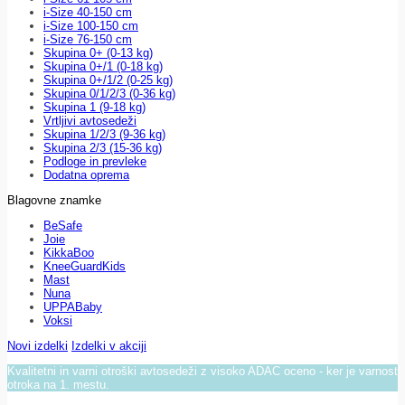
i-Size 40-150 cm
i-Size 100-150 cm
i-Size 76-150 cm
Skupina 0+ (0-13 kg)
Skupina 0+/1 (0-18 kg)
Skupina 0+/1/2 (0-25 kg)
Skupina 0/1/2/3 (0-36 kg)
Skupina 1 (9-18 kg)
Vrtljivi avtosedeži
Skupina 1/2/3 (9-36 kg)
Skupina 2/3 (15-36 kg)
Podloge in prevleke
Dodatna oprema
Blagovne znamke
BeSafe
Joie
KikkaBoo
KneeGuardKids
Mast
Nuna
UPPABaby
Voksi
Novi izdelki
Izdelki v akciji
Kvalitetni in varni otroški avtosedeži z visoko ADAC oceno - ker je varnost
otroka na 1. mestu.