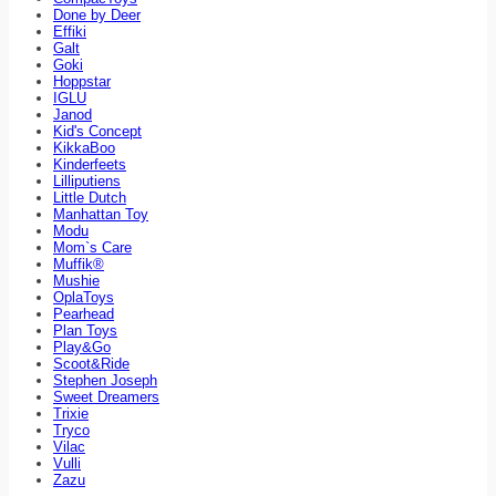
Done by Deer
Effiki
Galt
Goki
Hoppstar
IGLU
Janod
Kid's Concept
KikkaBoo
Kinderfeets
Lilliputiens
Little Dutch
Manhattan Toy
Modu
Mom`s Care
Muffik®
Mushie
OplaToys
Pearhead
Plan Toys
Play&Go
Scoot&Ride
Stephen Joseph
Sweet Dreamers
Trixie
Tryco
Vilac
Vulli
Zazu