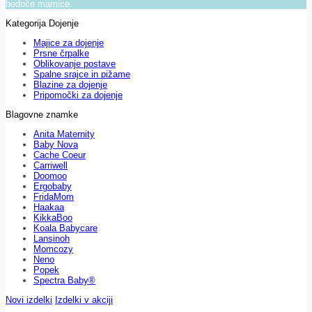
bodoče mamice.
Kategorija Dojenje
Majice za dojenje
Prsne črpalke
Oblikovanje postave
Spalne srajce in pižame
Blazine za dojenje
Pripomočki za dojenje
Blagovne znamke
Anita Maternity
Baby Nova
Cache Coeur
Carriwell
Doomoo
Ergobaby
FridaMom
Haakaa
KikkaBoo
Koala Babycare
Lansinoh
Momcozy
Neno
Popek
Spectra Baby®
Novi izdelki
Izdelki v akciji