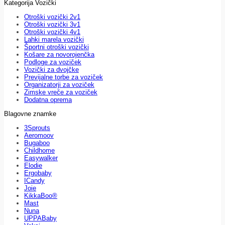
Kategorija Vozički
Otroški vozički 2v1
Otroški vozički 3v1
Otroški vozički 4v1
Lahki marela vozički
Športni otroški vozički
Košare za novorojenčka
Podloge za voziček
Vozički za dvojčke
Previjalne torbe za voziček
Organizatorji za voziček
Zimske vreče za voziček
Dodatna oprema
Blagovne znamke
3Sprouts
Aeromoov
Bugaboo
Childhome
Easywalker
Elodie
Ergobaby
ICandy
Joie
KikkaBoo®
Mast
Nuna
UPPABaby