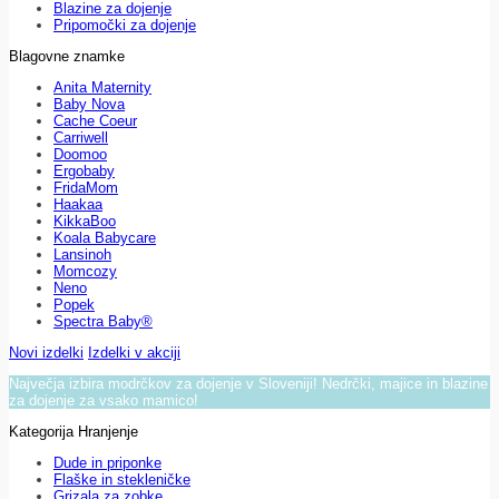
Blazine za dojenje
Pripomočki za dojenje
Blagovne znamke
Anita Maternity
Baby Nova
Cache Coeur
Carriwell
Doomoo
Ergobaby
FridaMom
Haakaa
KikkaBoo
Koala Babycare
Lansinoh
Momcozy
Neno
Popek
Spectra Baby®
Novi izdelki
Izdelki v akciji
Največja izbira modrčkov za dojenje v Sloveniji! Nedrčki, majice in blazine
za dojenje za vsako mamico!
Kategorija Hranjenje
Dude in priponke
Flaške in stekleničke
Grizala za zobke