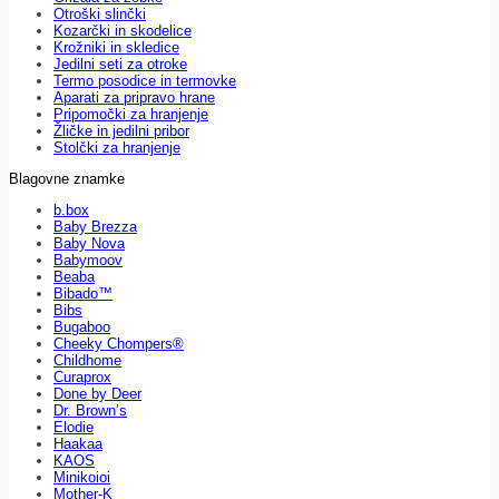
Otroški slinčki
Kozarčki in skodelice
Krožniki in skledice
Jedilni seti za otroke
Termo posodice in termovke
Aparati za pripravo hrane
Pripomočki za hranjenje
Žličke in jedilni pribor
Stolčki za hranjenje
Blagovne znamke
b.box
Baby Brezza
Baby Nova
Babymoov
Beaba
Bibado™
Bibs
Bugaboo
Cheeky Chompers®
Childhome
Curaprox
Done by Deer
Dr. Brown’s
Elodie
Haakaa
KAOS
Minikoioi
Mother-K