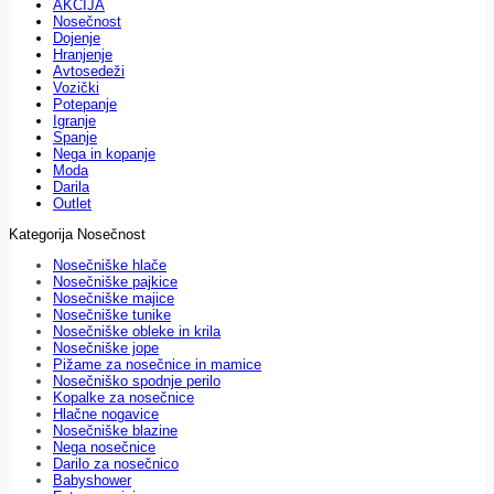
AKCIJA
Nosečnost
Dojenje
Hranjenje
Avtosedeži
Vozički
Potepanje
Igranje
Spanje
Nega in kopanje
Moda
Darila
Outlet
Kategorija Nosečnost
Nosečniške hlače
Nosečniške pajkice
Nosečniške majice
Nosečniške tunike
Nosečniške obleke in krila
Nosečniške jope
Pižame za nosečnice in mamice
Nosečniško spodnje perilo
Kopalke za nosečnice
Hlačne nogavice
Nosečniške blazine
Nega nosečnice
Darilo za nosečnico
Babyshower