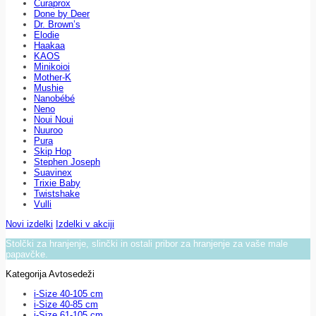
Curaprox
Done by Deer
Dr. Brown’s
Elodie
Haakaa
KAOS
Minikoioi
Mother-K
Mushie
Nanobébé
Neno
Noui Noui
Nuuroo
Pura
Skip Hop
Stephen Joseph
Suavinex
Trixie Baby
Twistshake
Vulli
Novi izdelki
Izdelki v akciji
Stolčki za hranjenje, slinčki in ostali pribor za hranjenje za vaše male
papavčke.
Kategorija Avtosedeži
i-Size 40-105 cm
i-Size 40-85 cm
i-Size 61-105 cm