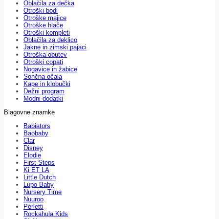
Oblačila za dečka
Otroški bodi
Otroške majice
Otroške hlače
Otroški kompleti
Oblačila za deklico
Jakne in zimski pajaci
Otroška obutev
Otroški copati
Nogavice in žabice
Sončna očala
Kape in klobučki
Dežni program
Modni dodatki
Blagovne znamke
Babiators
Baobaby
Clar
Disney
Elodie
First Steps
Ki ET LA
Little Dutch
Lupo Baby
Nursery Time
Nuuroo
Perletti
Rockahula Kids