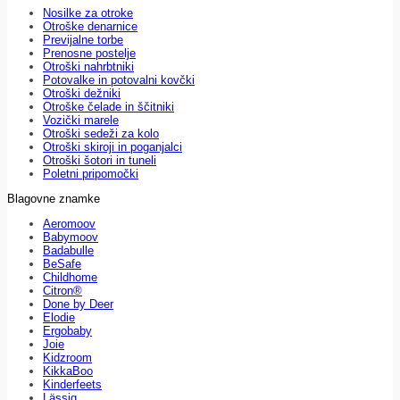
Nosilke za otroke
Otroške denarnice
Previjalne torbe
Prenosne postelje
Otroški nahrbtniki
Potovalke in potovalni kovčki
Otroški dežniki
Otroške čelade in ščitniki
Vozički marele
Otroški sedeži za kolo
Otroški skiroji in poganjalci
Otroški šotori in tuneli
Poletni pripomočki
Blagovne znamke
Aeromoov
Babymoov
Badabulle
BeSafe
Childhome
Citron®
Done by Deer
Elodie
Ergobaby
Joie
Kidzroom
KikkaBoo
Kinderfeets
Lässig