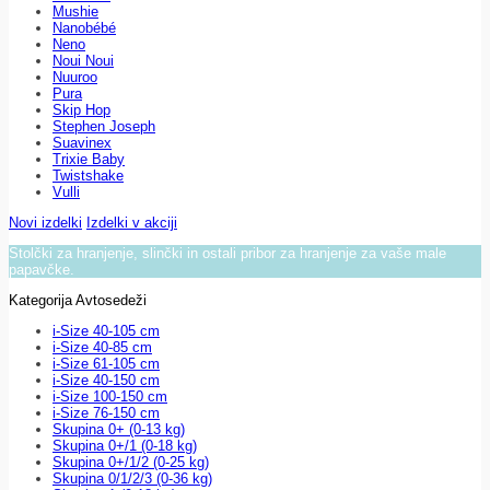
Mushie
Nanobébé
Neno
Noui Noui
Nuuroo
Pura
Skip Hop
Stephen Joseph
Suavinex
Trixie Baby
Twistshake
Vulli
Novi izdelki
Izdelki v akciji
Stolčki za hranjenje, slinčki in ostali pribor za hranjenje za vaše male
papavčke.
Kategorija Avtosedeži
i-Size 40-105 cm
i-Size 40-85 cm
i-Size 61-105 cm
i-Size 40-150 cm
i-Size 100-150 cm
i-Size 76-150 cm
Skupina 0+ (0-13 kg)
Skupina 0+/1 (0-18 kg)
Skupina 0+/1/2 (0-25 kg)
Skupina 0/1/2/3 (0-36 kg)