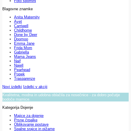
Foto spomini
Blagovne znamke
Anita Maternity
Avet
Carriwell
Childhome
Done by Deer
Doomoo
Emma Jane
Frida Mom
Gabriella
Mama Jeans
Naif
Najell
Pearhead
Popek
Trasparenze
Novi izdelki
Izdelki v akciji
Kvalitetna, modna in udobna oblačila za nosečnice - za dobro počutje
bodoče mamice.
Kategorija Dojenje
Majice za dojenje
Prsne črpalke
Oblikovanje postave
Spalne srajce in pižame