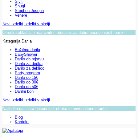
Sivili
Snugi
Stephen Joseph
Venere
Novi izdelki
Izdelki v akciji
Otroška oblačila iz naravnih materialov za dobro počutje vaših otrok!
Kategorija Darila
Božična darila
BabyShower
Darilo ob rojstvu
Darilo za dečka
Darilo za deklico
Party program
Darilo do 15€
Darilo do 30€
Darilo do 50€
Darilni boni
Novi izdelki
Izdelki v akciji
Najlepša darila za nosečnico, otroke in novopečene starše.
Blog
Kontakt