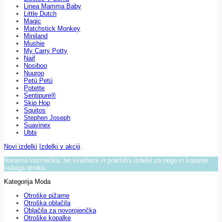
Linea Mamma Baby
Little Dutch
Magic
Matchstick Monkey
Miniland
Mushie
My Carry Potty
Naif
Nosiboo
Nuuroo
Petú Petú
Potette
Sentipure®
Skip Hop
Squitos
Stephen Joseph
Suavinex
Ubbi
Novi izdelki
Izdelki v akciji
Naravna kozmetika, ter kvalitetni in praktični izdelki za nego in kopanje
vašega otroka.
Kategorija Moda
Otroške pižame
Otroška oblačila
Oblačila za novorojenčka
Otroške kopalke