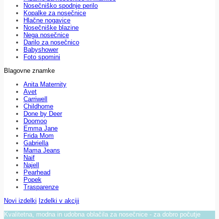
Nosečniško spodnje perilo
Kopalke za nosečnice
Hlačne nogavice
Nosečniške blazine
Nega nosečnice
Darilo za nosečnico
Babyshower
Foto spomini
Blagovne znamke
Anita Maternity
Avet
Carriwell
Childhome
Done by Deer
Doomoo
Emma Jane
Frida Mom
Gabriella
Mama Jeans
Naif
Najell
Pearhead
Popek
Trasparenze
Novi izdelki
Izdelki v akciji
Kvalitetna, modna in udobna oblačila za nosečnice - za dobro počutje