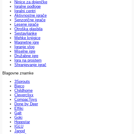
Ninice za dojenčke
Igralne podloge
Igralni centri
Aktivnostne igrače
Senzorične igrače
Lesene igrače
Otroška glasbila
Sestavljanke
Mehke knjigice
Magnetne igre
Igranje vlog
Miselne igre
Družabne igre
Igra na prostem
Shranjevanje igrač
Blagovne znamke
3Sprouts
Bieco
Childhome
Cleverclixx
CompacToys
Done by Deer
Effiki
Galt
Goki
Hoppstar
IGLU
Janod