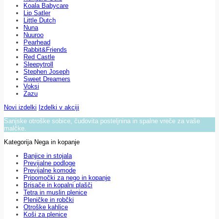
Koala Babycare
Lip Satler
Little Dutch
Nuna
Nuuroo
Pearhead
Rabbit&Friends
Red Castle
Sleepytroll
Stephen Joseph
Sweet Dreamers
Voksi
Zazu
Novi izdelki
Izdelki v akciji
Sanjske otroške sobice, čudovita posteljnina in spalne vreče za vaše
malčke.
Kategorija Nega in kopanje
Banjice in stojala
Previjalne podloge
Previjalne komode
Pripomočki za nego in kopanje
Brisače in kopalni plašči
Tetra in muslin plenice
Pleničke in robčki
Otroške kahlice
Koši za plenice