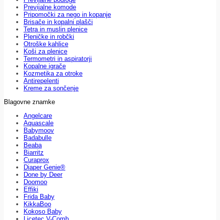
Previjalne komode
Pripomočki za nego in kopanje
Brisače in kopalni plašči
Tetra in muslin plenice
Pleničke in robčki
Otroške kahlice
Koši za plenice
Termometri in aspiratorji
Kopalne igrače
Kozmetika za otroke
Antirepelenti
Kreme za sončenje
Blagovne znamke
Angelcare
Aquascale
Babymoov
Badabulle
Beaba
Biarritz
Curaprox
Diaper Genie®
Done by Deer
Doomoo
Effiki
Frida Baby
KikkaBoo
Kokoso Baby
Licetec V-Comb