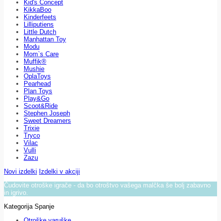
Kid's Concept
KikkaBoo
Kinderfeets
Lilliputiens
Little Dutch
Manhattan Toy
Modu
Mom`s Care
Muffik®
Mushie
OplaToys
Pearhead
Plan Toys
Play&Go
Scoot&Ride
Stephen Joseph
Sweet Dreamers
Trixie
Tryco
Vilac
Vulli
Zazu
Novi izdelki
Izdelki v akciji
Čudovite otroške igrače - da bo otroštvo vašega malčka še bolj zabavno
in igrivo.
Kategorija Spanje
Otroške varuške