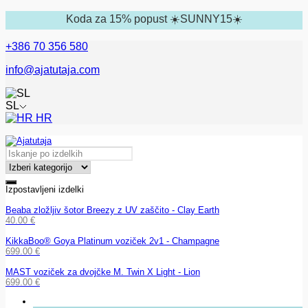
Koda za 15% popust ☀️SUNNY15☀️
+386 70 356 580
info@ajatutaja.com
SL
HR
Izpostavljeni izdelki
Beaba zložljiv šotor Breezy z UV zaščito - Clay Earth
40.00
€
KikkaBoo® Goya Platinum voziček 2v1 - Champagne
699.00
€
MAST voziček za dvojčke M. Twin X Light - Lion
699.00
€