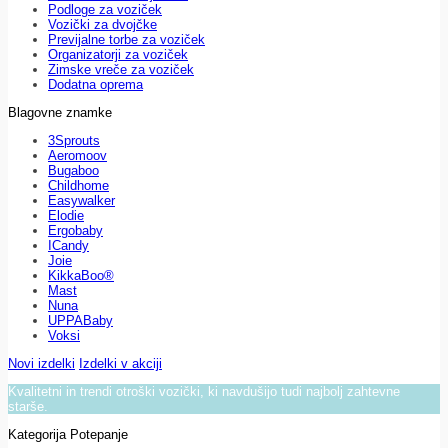
Podloge za voziček
Vozički za dvojčke
Previjalne torbe za voziček
Organizatorji za voziček
Zimske vreče za voziček
Dodatna oprema
Blagovne znamke
3Sprouts
Aeromoov
Bugaboo
Childhome
Easywalker
Elodie
Ergobaby
ICandy
Joie
KikkaBoo®
Mast
Nuna
UPPABaby
Voksi
Novi izdelki
Izdelki v akciji
Kvalitetni in trendi otroški vozički, ki navdušijo tudi najbolj zahtevne
starše.
Kategorija Potepanje