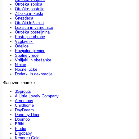
Otroška sobica
Otroške postelje
Zibelke in koški
Gnezdeca
Otroški ležalniki
Ležišča in vzmetnice
Otroška posteljnina
Posteljne obrobe
Vzglavniki
Odejice
Povijalne plenice
Spalne vreče
Vrtiljaki in obešanke
Ninice
Nočne lučke
Dodatki in dekoracije
Blagovne znamke
3Sprouts
A Little Lovely Company
Aeromoov
Childhome
DayDream
Done by Deer
Doomoo
Effiki
Elodie
Ergobaby
Kenguru Gold