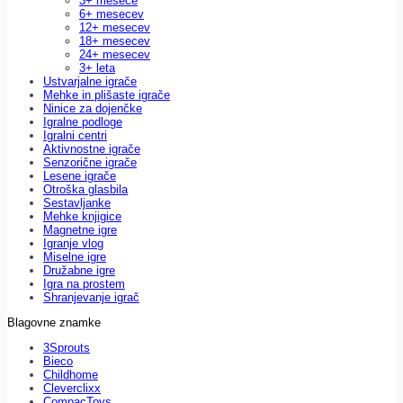
3+ mesece
6+ mesecev
12+ mesecev
18+ mesecev
24+ mesecev
3+ leta
Ustvarjalne igrače
Mehke in plišaste igrače
Ninice za dojenčke
Igralne podloge
Igralni centri
Aktivnostne igrače
Senzorične igrače
Lesene igrače
Otroška glasbila
Sestavljanke
Mehke knjigice
Magnetne igre
Igranje vlog
Miselne igre
Družabne igre
Igra na prostem
Shranjevanje igrač
Blagovne znamke
3Sprouts
Bieco
Childhome
Cleverclixx
CompacToys