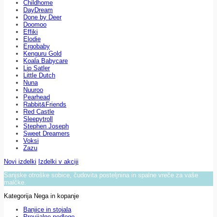
Childhome
DayDream
Done by Deer
Doomoo
Effiki
Elodie
Ergobaby
Kenguru Gold
Koala Babycare
Lip Satler
Little Dutch
Nuna
Nuuroo
Pearhead
Rabbit&Friends
Red Castle
Sleepytroll
Stephen Joseph
Sweet Dreamers
Voksi
Zazu
Novi izdelki
Izdelki v akciji
Sanjske otroške sobice, čudovita posteljnina in spalne vreče za vaše
malčke.
Kategorija Nega in kopanje
Banjice in stojala
Previjalne podloge