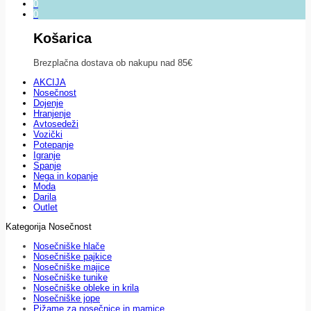
0
0
Košarica
Brezplačna dostava ob nakupu nad 85€
AKCIJA
Nosečnost
Dojenje
Hranjenje
Avtosedeži
Vozički
Potepanje
Igranje
Spanje
Nega in kopanje
Moda
Darila
Outlet
Kategorija Nosečnost
Nosečniške hlače
Nosečniške pajkice
Nosečniške majice
Nosečniške tunike
Nosečniške obleke in krila
Nosečniške jope
Pižame za nosečnice in mamice