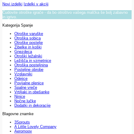
Novi izdelki
Izdelki v akciji
Čudovite otroške igrače - da bo otroštvo vašega malčka še bolj zabavno
in igrivo.
Kategorija Spanje
Otroške varuške
Otroška sobica
Otroške postelje
Zibelke in koški
Gnezdeca
Otroški ležalniki
Ležišča in vzmetnice
Otroška posteljnina
Posteljne obrobe
Vzglavniki
Odejice
Povijalne plenice
Spalne vreče
Vrtiljaki in obešanke
Ninice
Nočne lučke
Dodatki in dekoracije
Blagovne znamke
3Sprouts
A Little Lovely Company
Aeromoov