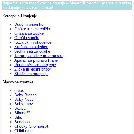
Največja izbira modrčkov za dojenje v Sloveniji! Nedrčki, majice in blazine
za dojenje za vsako mamico!
Kategorija Hranjenje
Dude in priponke
Flaške in stekleničke
Grizala za zobke
Otroški slinčki
Kozarčki in skodelice
Krožniki in skledice
Jedilni seti za otroke
Termo posodice in termovke
Aparati za pripravo hrane
Pripomočki za hranjenje
Žličke in jedilni pribor
Stolčki za hranjenje
Blagovne znamke
b.box
Baby Brezza
Baby Nova
Babymoov
Beaba
Bibado™
Bibs
Bugaboo
Cheeky Chompers®
Childhome