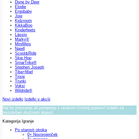
Done by Deer
Elodie
Ergobaby
Joie
Kidzroom
KikkaBoo
Kinderfeets
Lässig
Marky®
MiniMeis
Najell
Scoot&Ride
Skip Hop
SmarTrike®
Stephen Joseph
Tiba+Marl
Trixie
Trunki
Voksi
Wildride®
Novi izdelki
Izdelki v akciji
Naj bo potovanje ali potepanje z otrokom čimbolj prijetno! Izdelki za
brezskrben družinski dopust.
Kategorija Igranje
Po starosti otroka
0+ Novorojenček