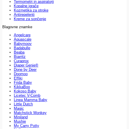
Termometri in aspiratorji
Kopalne igrače
Kozmetika za otroke
Antirepelenti
Kreme za sončenje
Blagovne znamke
Angelcare
Aquascale
Babymoov
Badabulle
Beaba
Biarritz
Curaprox
Diaper Genie®
Done by Deer
Doomoo
Effiki
Frida Baby
KikkaBoo
Kokoso Baby
Licetec V-Comb
Linea Mamma Baby
Little Dutch
Magic
Matchstick Monkey
Miniland
Mushie
My Carry Potty