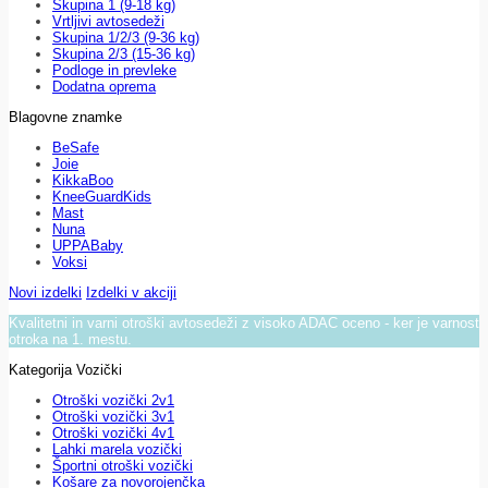
Skupina 1 (9-18 kg)
Vrtljivi avtosedeži
Skupina 1/2/3 (9-36 kg)
Skupina 2/3 (15-36 kg)
Podloge in prevleke
Dodatna oprema
Blagovne znamke
BeSafe
Joie
KikkaBoo
KneeGuardKids
Mast
Nuna
UPPABaby
Voksi
Novi izdelki
Izdelki v akciji
Kvalitetni in varni otroški avtosedeži z visoko ADAC oceno - ker je varnost
otroka na 1. mestu.
Kategorija Vozički
Otroški vozički 2v1
Otroški vozički 3v1
Otroški vozički 4v1
Lahki marela vozički
Športni otroški vozički
Košare za novorojenčka