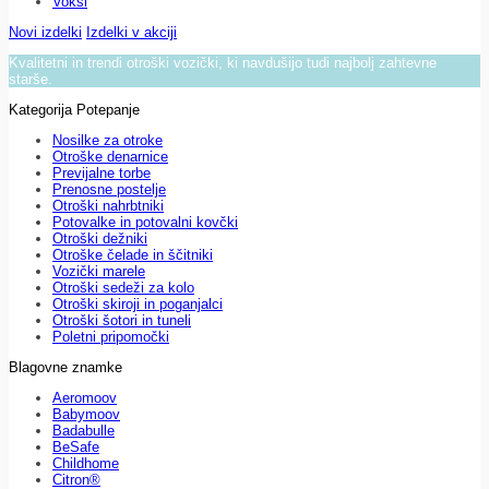
Voksi
Novi izdelki
Izdelki v akciji
Kvalitetni in trendi otroški vozički, ki navdušijo tudi najbolj zahtevne
starše.
Kategorija Potepanje
Nosilke za otroke
Otroške denarnice
Previjalne torbe
Prenosne postelje
Otroški nahrbtniki
Potovalke in potovalni kovčki
Otroški dežniki
Otroške čelade in ščitniki
Vozički marele
Otroški sedeži za kolo
Otroški skiroji in poganjalci
Otroški šotori in tuneli
Poletni pripomočki
Blagovne znamke
Aeromoov
Babymoov
Badabulle
BeSafe
Childhome
Citron®