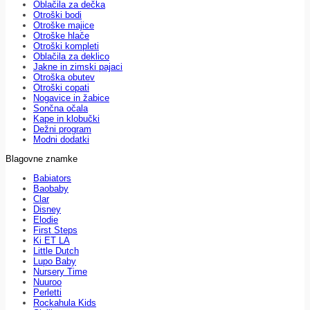
Oblačila za dečka
Otroški bodi
Otroške majice
Otroške hlače
Otroški kompleti
Oblačila za deklico
Jakne in zimski pajaci
Otroška obutev
Otroški copati
Nogavice in žabice
Sončna očala
Kape in klobučki
Dežni program
Modni dodatki
Blagovne znamke
Babiators
Baobaby
Clar
Disney
Elodie
First Steps
Ki ET LA
Little Dutch
Lupo Baby
Nursery Time
Nuuroo
Perletti
Rockahula Kids