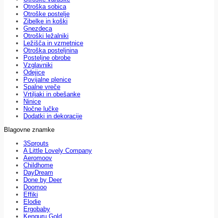
Otroška sobica
Otroške postelje
Zibelke in koški
Gnezdeca
Otroški ležalniki
Ležišča in vzmetnice
Otroška posteljnina
Posteljne obrobe
Vzglavniki
Odejice
Povijalne plenice
Spalne vreče
Vrtiljaki in obešanke
Ninice
Nočne lučke
Dodatki in dekoracije
Blagovne znamke
3Sprouts
A Little Lovely Company
Aeromoov
Childhome
DayDream
Done by Deer
Doomoo
Effiki
Elodie
Ergobaby
Kenguru Gold