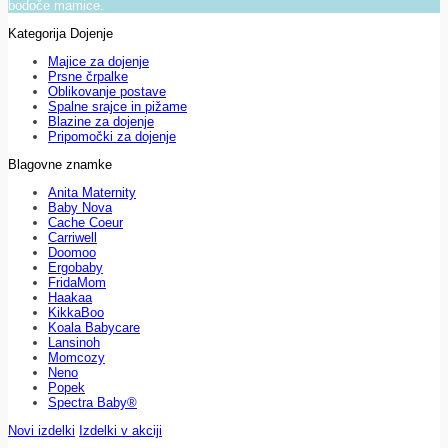
bodoče mamice.
Kategorija Dojenje
Majice za dojenje
Prsne črpalke
Oblikovanje postave
Spalne srajce in pižame
Blazine za dojenje
Pripomočki za dojenje
Blagovne znamke
Anita Maternity
Baby Nova
Cache Coeur
Carriwell
Doomoo
Ergobaby
FridaMom
Haakaa
KikkaBoo
Koala Babycare
Lansinoh
Momcozy
Neno
Popek
Spectra Baby®
Novi izdelki
Izdelki v akciji