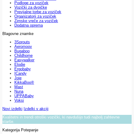
Podloge za voziček
Vozički za dvojčke
Previjalne torbe za voziček
Organizatorji za voziček
Zimske vreče za voziček
Dodatna oprema
Blagovne znamke
3Sprouts
Aeromoov
Bugaboo
Childhome
Easywalker
Elodie
Ergobaby
ICandy
Joie
KikkaBoo®
Mast
Nuna
UPPABaby
Voksi
Novi izdelki
Izdelki v akciji
Kvalitetni in trendi otroški vozički, ki navdušijo tudi najbolj zahtevne
starše.
Kategorija Potepanje