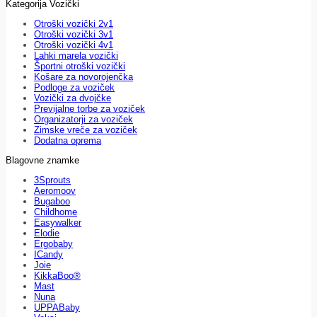
Kategorija Vozički
Otroški vozički 2v1
Otroški vozički 3v1
Otroški vozički 4v1
Lahki marela vozički
Športni otroški vozički
Košare za novorojenčka
Podloge za voziček
Vozički za dvojčke
Previjalne torbe za voziček
Organizatorji za voziček
Zimske vreče za voziček
Dodatna oprema
Blagovne znamke
3Sprouts
Aeromoov
Bugaboo
Childhome
Easywalker
Elodie
Ergobaby
ICandy
Joie
KikkaBoo®
Mast
Nuna
UPPABaby