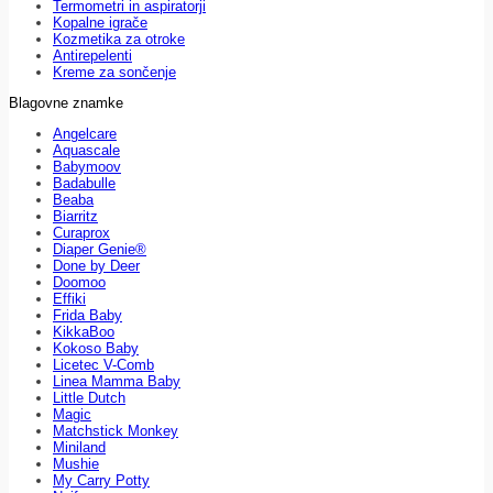
Termometri in aspiratorji
Kopalne igrače
Kozmetika za otroke
Antirepelenti
Kreme za sončenje
Blagovne znamke
Angelcare
Aquascale
Babymoov
Badabulle
Beaba
Biarritz
Curaprox
Diaper Genie®
Done by Deer
Doomoo
Effiki
Frida Baby
KikkaBoo
Kokoso Baby
Licetec V-Comb
Linea Mamma Baby
Little Dutch
Magic
Matchstick Monkey
Miniland
Mushie
My Carry Potty