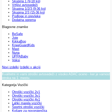
Skupina 1 (9-18 kg)
Vrtljivi avtosedeži
Skupina 1/2/3 (9-36 kg)
Skupina 2/3 (15-36 kg)
Podloge in prevleke
Dodatna oprema
Blagovne znamke
BeSafe
Joie
KikkaBoo
KneeGuardKids
Mast
Nuna
UPPABaby
Voksi
Novi izdelki
Izdelki v akciji
Kvalitetni in varni otroški avtosedeži z visoko ADAC oceno - ker je varnost
otroka na 1. mestu.
Kategorija Vozički
Otroški vozički 2v1
Otroški vozički 3v1
Otroški vozički 4v1
Lahki marela vozički
Športni otroški vozički
Košare za novorojenčka