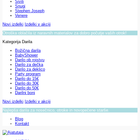
Sivili
Snugi
Stephen Joseph
Venere
Novi izdelki
Izdelki v akciji
Otroška oblačila iz naravnih materialov za dobro počutje vaših otrok!
Kategorija Darila
Božična darila
BabyShower
Darilo ob rojstvu
Darilo za dečka
Darilo za deklico
Party program
Darilo do 15€
Darilo do 30€
Darilo do 50€
Darilni boni
Novi izdelki
Izdelki v akciji
Najlepša darila za nosečnico, otroke in novopečene starše.
Blog
Kontakt