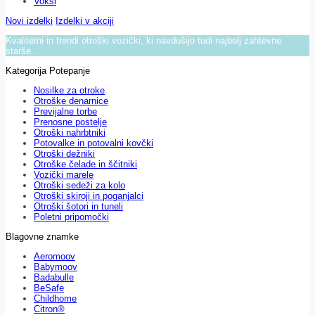
Voksi
Novi izdelki
Izdelki v akciji
Kvalitetni in trendi otroški vozički, ki navdušijo tudi najbolj zahtevne
starše.
Kategorija Potepanje
Nosilke za otroke
Otroške denarnice
Previjalne torbe
Prenosne postelje
Otroški nahrbtniki
Potovalke in potovalni kovčki
Otroški dežniki
Otroške čelade in ščitniki
Vozički marele
Otroški sedeži za kolo
Otroški skiroji in poganjalci
Otroški šotori in tuneli
Poletni pripomočki
Blagovne znamke
Aeromoov
Babymoov
Badabulle
BeSafe
Childhome
Citron®