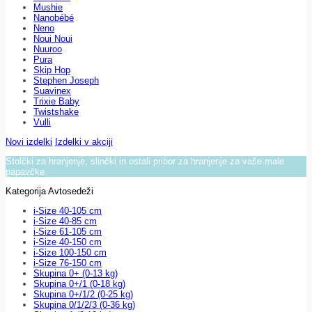
Mushie
Nanobébé
Neno
Noui Noui
Nuuroo
Pura
Skip Hop
Stephen Joseph
Suavinex
Trixie Baby
Twistshake
Vulli
Novi izdelki
Izdelki v akciji
Stolčki za hranjenje, slinčki in ostali pribor za hranjenje za vaše male
papavčke.
Kategorija Avtosedeži
i-Size 40-105 cm
i-Size 40-85 cm
i-Size 61-105 cm
i-Size 40-150 cm
i-Size 100-150 cm
i-Size 76-150 cm
Skupina 0+ (0-13 kg)
Skupina 0+/1 (0-18 kg)
Skupina 0+/1/2 (0-25 kg)
Skupina 0/1/2/3 (0-36 kg)