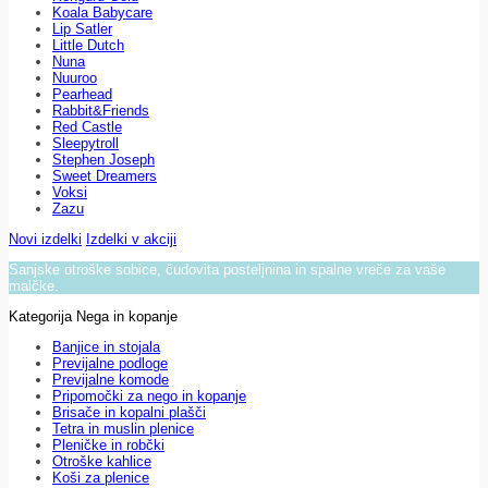
Koala Babycare
Lip Satler
Little Dutch
Nuna
Nuuroo
Pearhead
Rabbit&Friends
Red Castle
Sleepytroll
Stephen Joseph
Sweet Dreamers
Voksi
Zazu
Novi izdelki
Izdelki v akciji
Sanjske otroške sobice, čudovita posteljnina in spalne vreče za vaše
malčke.
Kategorija Nega in kopanje
Banjice in stojala
Previjalne podloge
Previjalne komode
Pripomočki za nego in kopanje
Brisače in kopalni plašči
Tetra in muslin plenice
Pleničke in robčki
Otroške kahlice
Koši za plenice