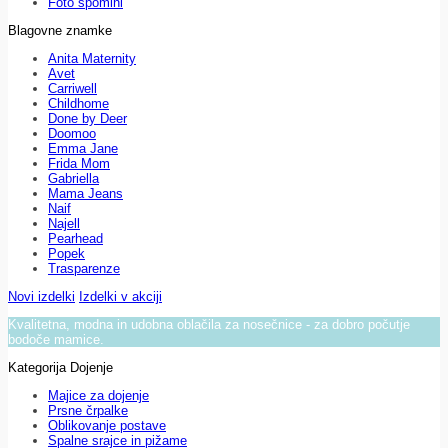
Foto spomini
Blagovne znamke
Anita Maternity
Avet
Carriwell
Childhome
Done by Deer
Doomoo
Emma Jane
Frida Mom
Gabriella
Mama Jeans
Naif
Najell
Pearhead
Popek
Trasparenze
Novi izdelki
Izdelki v akciji
Kvalitetna, modna in udobna oblačila za nosečnice - za dobro počutje
bodoče mamice.
Kategorija Dojenje
Majice za dojenje
Prsne črpalke
Oblikovanje postave
Spalne srajce in pižame