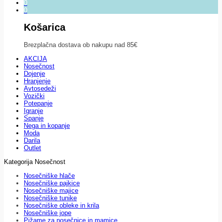
0
0
Košarica
Brezplačna dostava ob nakupu nad 85€
AKCIJA
Nosečnost
Dojenje
Hranjenje
Avtosedeži
Vozički
Potepanje
Igranje
Spanje
Nega in kopanje
Moda
Darila
Outlet
Kategorija Nosečnost
Nosečniške hlače
Nosečniške pajkice
Nosečniške majice
Nosečniške tunike
Nosečniške obleke in krila
Nosečniške jope
Pižame za nosečnice in mamice