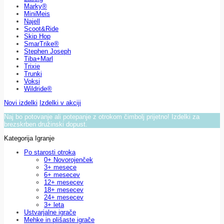
Marky®
MiniMeis
Najell
Scoot&Ride
Skip Hop
SmarTrike®
Stephen Joseph
Tiba+Marl
Trixie
Trunki
Voksi
Wildride®
Novi izdelki
Izdelki v akciji
Naj bo potovanje ali potepanje z otrokom čimbolj prijetno! Izdelki za
brezskrben družinski dopust.
Kategorija Igranje
Po starosti otroka
0+ Novorojenček
3+ mesece
6+ mesecev
12+ mesecev
18+ mesecev
24+ mesecev
3+ leta
Ustvarjalne igrače
Mehke in plišaste igrače