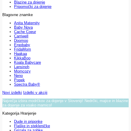
Blazine za dojenje
Pripomočki za dojenje
Blagovne znamke
Anita Maternity
Baby Nova
Cache Coeur
Carriwell
Doomoo
Ergobaby
FridaMom
Haakaa
KikkaBoo
Koala Babycare
Lansinoh
Momcozy
Neno
Popek
Spectra Baby®
Novi izdelki
Izdelki v akciji
Največja izbira modrčkov za dojenje v Sloveniji! Nedrčki, majice in blazine
za dojenje za vsako mamico!
Kategorija Hranjenje
Dude in priponke
Flaške in stekleničke
Grizala za zobke