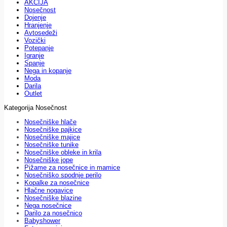
AKCIJA
Nosečnost
Dojenje
Hranjenje
Avtosedeži
Vozički
Potepanje
Igranje
Spanje
Nega in kopanje
Moda
Darila
Outlet
Kategorija Nosečnost
Nosečniške hlače
Nosečniške pajkice
Nosečniške majice
Nosečniške tunike
Nosečniške obleke in krila
Nosečniške jope
Pižame za nosečnice in mamice
Nosečniško spodnje perilo
Kopalke za nosečnice
Hlačne nogavice
Nosečniške blazine
Nega nosečnice
Darilo za nosečnico
Babyshower