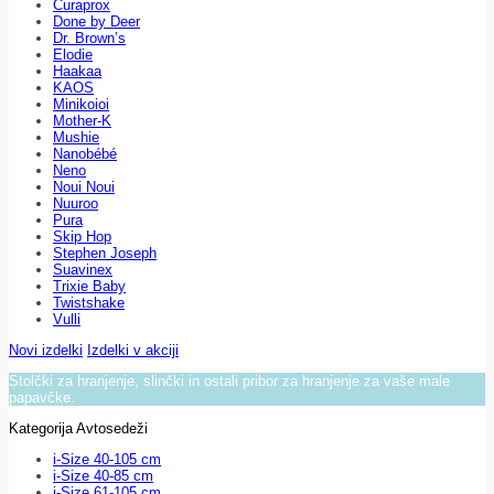
Curaprox
Done by Deer
Dr. Brown’s
Elodie
Haakaa
KAOS
Minikoioi
Mother-K
Mushie
Nanobébé
Neno
Noui Noui
Nuuroo
Pura
Skip Hop
Stephen Joseph
Suavinex
Trixie Baby
Twistshake
Vulli
Novi izdelki
Izdelki v akciji
Stolčki za hranjenje, slinčki in ostali pribor za hranjenje za vaše male
papavčke.
Kategorija Avtosedeži
i-Size 40-105 cm
i-Size 40-85 cm
i-Size 61-105 cm