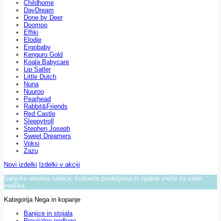
Childhome
DayDream
Done by Deer
Doomoo
Effiki
Elodie
Ergobaby
Kenguru Gold
Koala Babycare
Lip Satler
Little Dutch
Nuna
Nuuroo
Pearhead
Rabbit&Friends
Red Castle
Sleepytroll
Stephen Joseph
Sweet Dreamers
Voksi
Zazu
Novi izdelki
Izdelki v akciji
Sanjske otroške sobice, čudovita posteljnina in spalne vreče za vaše
malčke.
Kategorija Nega in kopanje
Banjice in stojala
Previjalne podloge