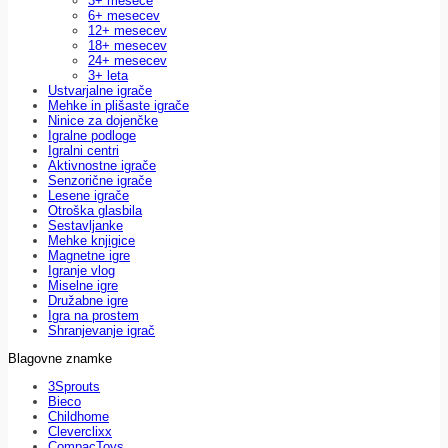
3+ mesece
6+ mesecev
12+ mesecev
18+ mesecev
24+ mesecev
3+ leta
Ustvarjalne igrače
Mehke in plišaste igrače
Ninice za dojenčke
Igralne podloge
Igralni centri
Aktivnostne igrače
Senzorične igrače
Lesene igrače
Otroška glasbila
Sestavljanke
Mehke knjigice
Magnetne igre
Igranje vlog
Miselne igre
Družabne igre
Igra na prostem
Shranjevanje igrač
Blagovne znamke
3Sprouts
Bieco
Childhome
Cleverclixx
CompacToys