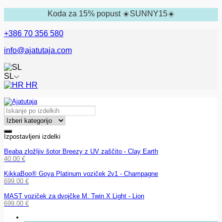
Koda za 15% popust ☀️SUNNY15☀️
+386 70 356 580
info@ajatutaja.com
SL
HR
Izpostavljeni izdelki
Beaba zložljiv šotor Breezy z UV zaščito - Clay Earth
40.00
€
KikkaBoo® Goya Platinum voziček 2v1 - Champagne
699.00
€
MAST voziček za dvojčke M. Twin X Light - Lion
699.00
€