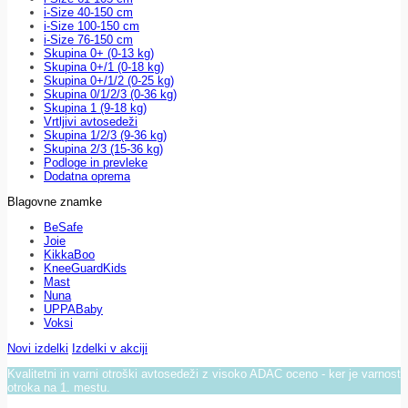
i-Size 40-150 cm
i-Size 100-150 cm
i-Size 76-150 cm
Skupina 0+ (0-13 kg)
Skupina 0+/1 (0-18 kg)
Skupina 0+/1/2 (0-25 kg)
Skupina 0/1/2/3 (0-36 kg)
Skupina 1 (9-18 kg)
Vrtljivi avtosedeži
Skupina 1/2/3 (9-36 kg)
Skupina 2/3 (15-36 kg)
Podloge in prevleke
Dodatna oprema
Blagovne znamke
BeSafe
Joie
KikkaBoo
KneeGuardKids
Mast
Nuna
UPPABaby
Voksi
Novi izdelki
Izdelki v akciji
Kvalitetni in varni otroški avtosedeži z visoko ADAC oceno - ker je varnost
otroka na 1. mestu.