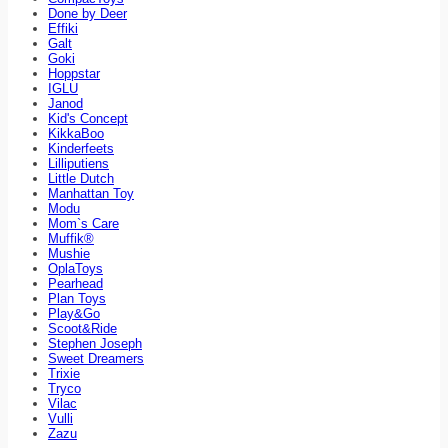
Done by Deer
Effiki
Galt
Goki
Hoppstar
IGLU
Janod
Kid's Concept
KikkaBoo
Kinderfeets
Lilliputiens
Little Dutch
Manhattan Toy
Modu
Mom`s Care
Muffik®
Mushie
OplaToys
Pearhead
Plan Toys
Play&Go
Scoot&Ride
Stephen Joseph
Sweet Dreamers
Trixie
Tryco
Vilac
Vulli
Zazu