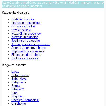
Največja izbira modrčkov za dojenje v Sloveniji! Nedrčki, majice in blazine
za dojenje za vsako mamico!
Kategorija Hranjenje
Dude in priponke
Flaške in stekleničke
Grizala za zobke
Otroški slinčki
Kozarčki in skodelice
Krožniki in skledice
Jedilni seti za otroke
Termo posodice in termovke
Aparati za pripravo hrane
Pripomočki za hranjenje
Žličke in jedilni pribor
Stolčki za hranjenje
Blagovne znamke
b.box
Baby Brezza
Baby Nova
Babymoov
Beaba
Bibado™
Bibs
Bugaboo
Cheeky Chompers®
Childhome