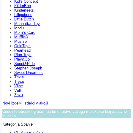
Kid's Concept
KikkaBoo
Kinderfeets
Lilliputiens
Little Dutch
Manhattan Toy
Modu
Mom`s Care
Muffik®
Mushie
OplaToys
Pearhead
Plan Toys
Play&Go
Scoot&Ride
Stephen Joseph
Sweet Dreamers
Trixie
Tryco
Vilac
Vulli
Zazu
Novi izdelki
Izdelki v akciji
Čudovite otroške igrače - da bo otroštvo vašega malčka še bolj zabavno
in igrivo.
Kategorija Spanje
Otroške varuške