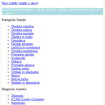
Novi izdelki
Izdelki v akciji
Čudovite otroške igrače - da bo otroštvo vašega malčka še bolj zabavno
in igrivo.
Kategorija Spanje
Otroške varuške
Otroška sobica
Otroške postelje
Zibelke in koški
Gnezdeca
Otroški ležalniki
Ležišča in vzmetnice
Otroška posteljnina
Posteljne obrobe
Vzglavniki
Odejice
Povijalne plenice
Spalne vreče
Vrtiljaki in obešanke
Ninice
Nočne lučke
Dodatki in dekoracije
Blagovne znamke
3Sprouts
A Little Lovely Company
Aeromoov