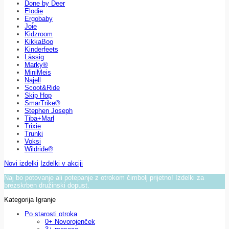
Done by Deer
Elodie
Ergobaby
Joie
Kidzroom
KikkaBoo
Kinderfeets
Lässig
Marky®
MiniMeis
Najell
Scoot&Ride
Skip Hop
SmarTrike®
Stephen Joseph
Tiba+Marl
Trixie
Trunki
Voksi
Wildride®
Novi izdelki
Izdelki v akciji
Naj bo potovanje ali potepanje z otrokom čimbolj prijetno! Izdelki za
brezskrben družinski dopust.
Kategorija Igranje
Po starosti otroka
0+ Novorojenček