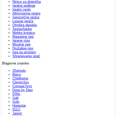
Ninice za dojenčke
Igralne podloge
Igralni centri
Aktivnostne igrače
Senzorične igrače
Lesene igrače
Otroška glasbila
Sestavljanke
Mehke knjigice
Magnetne igre
Igranje vlog
Miselne igre
Družabne igre
Igra na prostem
Shranjevanje igrač
Blagovne znamke
3Sprouts
Bieco
Childhome
Cleverclixx
CompacToys
Done by Deer
Effiki
Galt
Goki
Hoppstar
IGLU
Janod