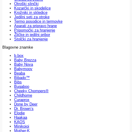
Otroški slinčki
Kozarčki in skodelice
Krožniki in skledice
Jedilni seti za otroke
Termo posodice in termovke
Aparati za pripravo hrane
Pripomočki za hranjenje
Žličke in jedilni pribor
Stolčki za hranjenje
Blagovne znamke
b.box
Baby Brezza
Baby Nova
Babymoov
Beaba
Bibado™
Bibs
Bugaboo
Cheeky Chompers®
Childhome
Curaprox
Done by Deer
Dr. Brown’s
Elodie
Haakaa
KAOS
Minikoioi
Mother-K