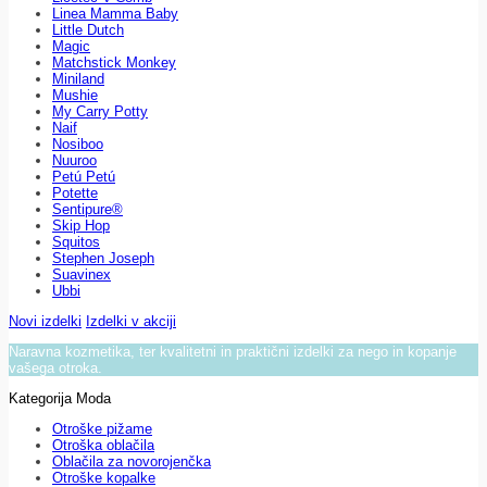
Linea Mamma Baby
Little Dutch
Magic
Matchstick Monkey
Miniland
Mushie
My Carry Potty
Naif
Nosiboo
Nuuroo
Petú Petú
Potette
Sentipure®
Skip Hop
Squitos
Stephen Joseph
Suavinex
Ubbi
Novi izdelki
Izdelki v akciji
Naravna kozmetika, ter kvalitetni in praktični izdelki za nego in kopanje
vašega otroka.
Kategorija Moda
Otroške pižame
Otroška oblačila
Oblačila za novorojenčka
Otroške kopalke