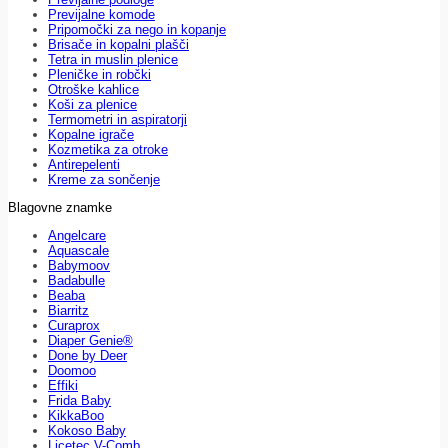
Previjalne komode
Pripomočki za nego in kopanje
Brisače in kopalni plašči
Tetra in muslin plenice
Pleničke in robčki
Otroške kahlice
Koši za plenice
Termometri in aspiratorji
Kopalne igrače
Kozmetika za otroke
Antirepelenti
Kreme za sončenje
Blagovne znamke
Angelcare
Aquascale
Babymoov
Badabulle
Beaba
Biarritz
Curaprox
Diaper Genie®
Done by Deer
Doomoo
Effiki
Frida Baby
KikkaBoo
Kokoso Baby
Licetec V-Comb