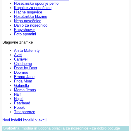
Nosečniško spodnje perilo
Kopalke za nosečnice
Hlačne nogavice
Nosečniške blazine
Nega nosečnice
Darilo za nosečnico
Babyshower
Foto spomini
Blagovne znamke
Anita Maternity
Avet
Carriwell
Childhome
Done by Deer
Doomoo
Emma Jane
Frida Mom
Gabriella
Mama Jeans
Naif
Najell
Pearhead
Popek
Trasparenze
Novi izdelki
Izdelki v akciji
Kvalitetna, modna in udobna oblačila za nosečnice - za dobro počutje