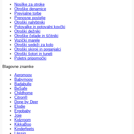
Nosilke za otroke
Otroške denarnice
Previjalne torbe
Prenosne postelje
Otroški nahrbtniki
Potovalke in potovalni kovčki
Otroški dežniki
Otroške čelade in ščitniki
Vozički marele
Otroški sedeži za kolo
Otroški skiroji in poganjalci
Otroški šotori in tuneli
Poletni pripomočki
Blagovne znamke
Aeromoov
Babymoov
Badabulle
BeSafe
Childhome
Citron®
Done by Deer
Elodie
Ergobaby
Joie
Kidzroom
KikkaBoo
Kinderfeets
Lässig