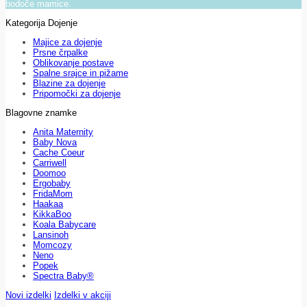
bodoče mamice.
Kategorija Dojenje
Majice za dojenje
Prsne črpalke
Oblikovanje postave
Spalne srajce in pižame
Blazine za dojenje
Pripomočki za dojenje
Blagovne znamke
Anita Maternity
Baby Nova
Cache Coeur
Carriwell
Doomoo
Ergobaby
FridaMom
Haakaa
KikkaBoo
Koala Babycare
Lansinoh
Momcozy
Neno
Popek
Spectra Baby®
Novi izdelki
Izdelki v akciji