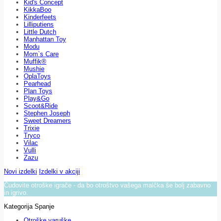
Kid's Concept
KikkaBoo
Kinderfeets
Lilliputiens
Little Dutch
Manhattan Toy
Modu
Mom`s Care
Muffik®
Mushie
OplaToys
Pearhead
Plan Toys
Play&Go
Scoot&Ride
Stephen Joseph
Sweet Dreamers
Trixie
Tryco
Vilac
Vulli
Zazu
Novi izdelki
Izdelki v akciji
Čudovite otroške igrače - da bo otroštvo vašega malčka še bolj zabavno
in igrivo.
Kategorija Spanje
Otroške varuške