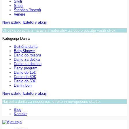
Sivili
Snugi
Stephen Joseph
Venere
Novi izdelki
Izdelki v akciji
Otroška oblačila iz naravnih materialov za dobro počutje vaših otrok!
Kategorija Darila
Božična darila
BabyShower
Darilo ob rojstvu
Darilo za dečka
Darilo za deklico
Party program
Darilo do 15€
Darilo do 30€
Darilo do 50€
Darilni boni
Novi izdelki
Izdelki v akciji
Najlepša darila za nosečnico, otroke in novopečene starše.
Blog
Kontakt