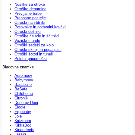
Nosilke za otroke
Otroške denarnice
Previjalne torbe
Prenosne postelje
Otroški nahrbtniki
Potovalke in potovalni kovčki
Otroški dežniki
Otroške čelade in ščitniki
Vozički marele
Otroški sedeži za kolo
Otroški skiroji in poganjalci
Otroški šotori in tuneli
Poletni pripomočki
Blagovne znamke
Aeromoov
Babymoov
Badabulle
BeSafe
Childhome
Citron®
Done by Deer
Elodie
Ergobaby
Joie
Kidzroom
KikkaBoo
Kinderfeets
Lässig