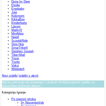
Done by Deer
Elodie
Ergobaby
Joie
Kidzroom
KikkaBoo
Kinderfeets
Lässig
Marky®
MiniMeis
Najell
Scoot&Ride
Skip Hop
SmarTrike®
Stephen Joseph
Tiba+Marl
Trixie
Trunki
Voksi
Wildride®
Novi izdelki
Izdelki v akciji
Naj bo potovanje ali potepanje z otrokom čimbolj prijetno! Izdelki za
brezskrben družinski dopust.
Kategorija Igranje
Po starosti otroka
0+ Novorojenček