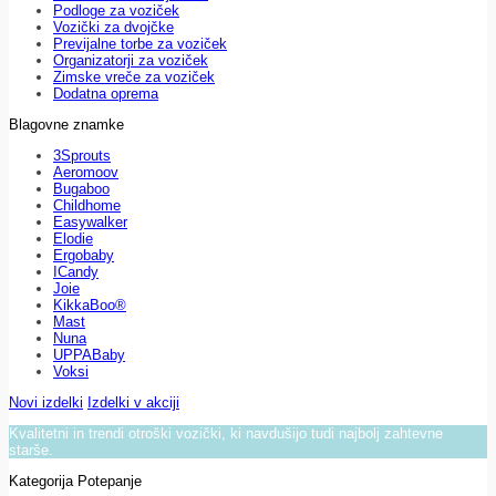
Podloge za voziček
Vozički za dvojčke
Previjalne torbe za voziček
Organizatorji za voziček
Zimske vreče za voziček
Dodatna oprema
Blagovne znamke
3Sprouts
Aeromoov
Bugaboo
Childhome
Easywalker
Elodie
Ergobaby
ICandy
Joie
KikkaBoo®
Mast
Nuna
UPPABaby
Voksi
Novi izdelki
Izdelki v akciji
Kvalitetni in trendi otroški vozički, ki navdušijo tudi najbolj zahtevne
starše.
Kategorija Potepanje