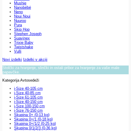
Mushie
Nanobébé
Neno
Noui Noui
Nuuroo
Pura
Skip Hop
Stephen Joseph
Suavinex
Trixie Baby
Twistshake
Vulli
Novi izdelki
Izdelki v akciji
Stolčki za hranjenje, slinčki in ostali pribor za hranjenje za vaše male
papavčke.
Kategorija Avtosedeži
i-Size 40-105 cm
i-Size 40-85 cm
i-Size 61-105 cm
i-Size 40-150 cm
i-Size 100-150 cm
i-Size 76-150 cm
Skupina 0+ (0-13 kg)
Skupina 0+/1 (0-18 kg)
Skupina 0+/1/2 (0-25 kg)
Skupina 0/1/2/3 (0-36 kg)