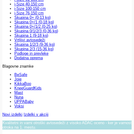
i-Size 40-150 cm
i-Size 100-150 cm
i-Size 76-150 cm
Skupina 0+ (0-13 kg)
Skupina 0+/1 (0-18 kg)
Skupina 0+/1/2 (0-25 kg)
Skupina 0/1/2/3 (0-36 kg)
Skupina 1 (9-18 kg)
Vrtljivi avtosedeži
Skupina 1/2/3 (9-36 kg)
Skupina 2/3 (15-36 kg)
Podloge in prevleke
Dodatna oprema
Blagovne znamke
BeSafe
Joie
KikkaBoo
KneeGuardKids
Mast
Nuna
UPPABaby
Voksi
Novi izdelki
Izdelki v akciji
Kvalitetni in varni otroški avtosedeži z visoko ADAC oceno - ker je varnost
otroka na 1. mestu.