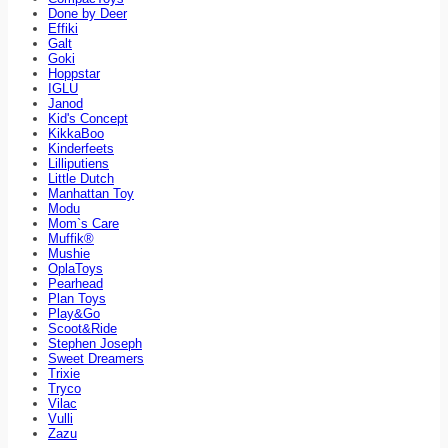
Done by Deer
Effiki
Galt
Goki
Hoppstar
IGLU
Janod
Kid's Concept
KikkaBoo
Kinderfeets
Lilliputiens
Little Dutch
Manhattan Toy
Modu
Mom`s Care
Muffik®
Mushie
OplaToys
Pearhead
Plan Toys
Play&Go
Scoot&Ride
Stephen Joseph
Sweet Dreamers
Trixie
Tryco
Vilac
Vulli
Zazu