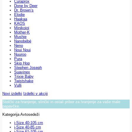
Curaprox
Done by Deer
Dr. Brown’s
Elodie
Haakaa
KAOS
Minikoioi
Mother-K
Mushie
Nanobébé
Neno
Noui Noui
Nuuroo
Pura
Skip Hop
Stephen Joseph
Suavinex
Trixie Baby
Twistshake
Vulli
Novi izdelki
Izdelki v akciji
Stolčki za hranjenje, slinčki in ostali pribor za hranjenje za vaše male
papavčke.
Kategorija Avtosedeži
i-Size 40-105 cm
i-Size 40-85 cm
i-Size 61-105 cm