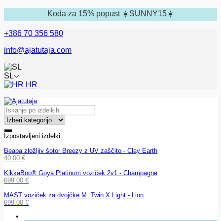
Koda za 15% popust ☀️SUNNY15☀️
+386 70 356 580
info@ajatutaja.com
SL
HR
Izpostavljeni izdelki
Beaba zložljiv šotor Breezy z UV zaščito - Clay Earth
40.00
€
KikkaBoo® Goya Platinum voziček 2v1 - Champagne
699.00
€
MAST voziček za dvojčke M. Twin X Light - Lion
699.00
€