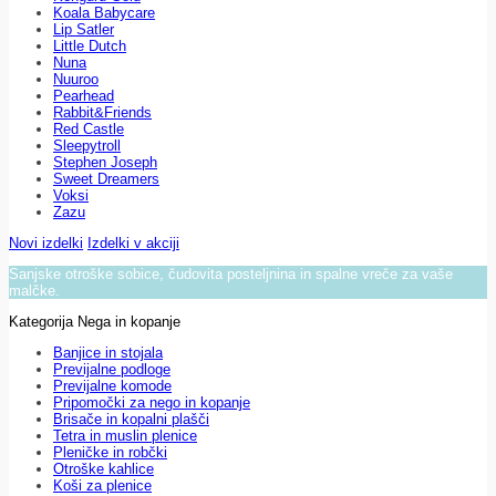
Koala Babycare
Lip Satler
Little Dutch
Nuna
Nuuroo
Pearhead
Rabbit&Friends
Red Castle
Sleepytroll
Stephen Joseph
Sweet Dreamers
Voksi
Zazu
Novi izdelki
Izdelki v akciji
Sanjske otroške sobice, čudovita posteljnina in spalne vreče za vaše
malčke.
Kategorija Nega in kopanje
Banjice in stojala
Previjalne podloge
Previjalne komode
Pripomočki za nego in kopanje
Brisače in kopalni plašči
Tetra in muslin plenice
Pleničke in robčki
Otroške kahlice
Koši za plenice