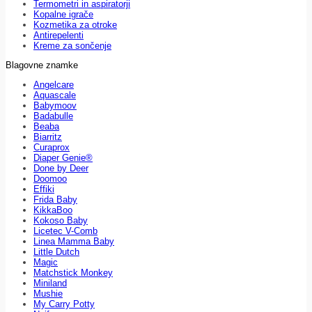
Termometri in aspiratorji
Kopalne igrače
Kozmetika za otroke
Antirepelenti
Kreme za sončenje
Blagovne znamke
Angelcare
Aquascale
Babymoov
Badabulle
Beaba
Biarritz
Curaprox
Diaper Genie®
Done by Deer
Doomoo
Effiki
Frida Baby
KikkaBoo
Kokoso Baby
Licetec V-Comb
Linea Mamma Baby
Little Dutch
Magic
Matchstick Monkey
Miniland
Mushie
My Carry Potty