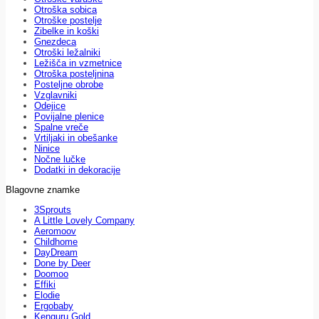
Otroška sobica
Otroške postelje
Zibelke in koški
Gnezdeca
Otroški ležalniki
Ležišča in vzmetnice
Otroška posteljnina
Posteljne obrobe
Vzglavniki
Odejice
Povijalne plenice
Spalne vreče
Vrtiljaki in obešanke
Ninice
Nočne lučke
Dodatki in dekoracije
Blagovne znamke
3Sprouts
A Little Lovely Company
Aeromoov
Childhome
DayDream
Done by Deer
Doomoo
Effiki
Elodie
Ergobaby
Kenguru Gold