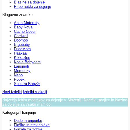
Blazine za dojenje
Pripomočki za dojenje
Blagovne znamke
Anita Maternity
Baby Nova
Cache Coeur
Carriwell
Doomoo
Ergobaby
FridaMom
Haakaa
KikkaBoo
Koala Babycare
Lansinoh
Momcozy
Neno
Popek
Spectra Baby®
Novi izdelki
Izdelki v akciji
Največja izbira modrčkov za dojenje v Sloveniji! Nedrčki, majice in blazine
za dojenje za vsako mamico!
Kategorija Hranjenje
Dude in priponke
Flaške in stekleničke
Grizala za zobke