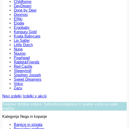
Childhome
DayDream
Done by Deer
Doomoo
Effiki
Elodie
Ergobaby
Kenguru Gold
Koala Babycare
Lip Satler
Little Dutch
Nuna
Nuuroo
Pearhead
Rabbit&Friends
Red Castle
Sleepytroll
Stephen Joseph
Sweet Dreamers
Voksi
Zazu
Novi izdelki
Izdelki v akciji
Sanjske otroške sobice, čudovita posteljnina in spalne vreče za vaše
malčke.
Kategorija Nega in kopanje
Banjice in stojala
Previjalne podloge