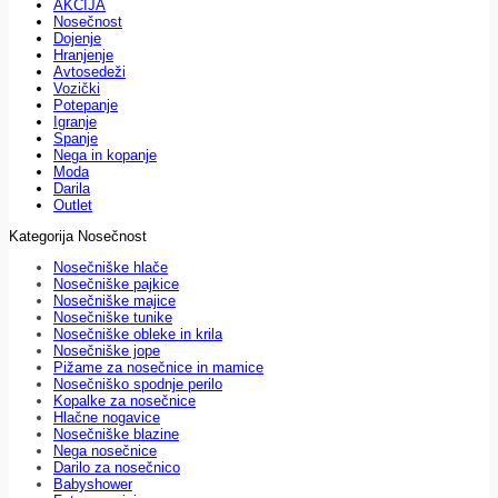
AKCIJA
Nosečnost
Dojenje
Hranjenje
Avtosedeži
Vozički
Potepanje
Igranje
Spanje
Nega in kopanje
Moda
Darila
Outlet
Kategorija Nosečnost
Nosečniške hlače
Nosečniške pajkice
Nosečniške majice
Nosečniške tunike
Nosečniške obleke in krila
Nosečniške jope
Pižame za nosečnice in mamice
Nosečniško spodnje perilo
Kopalke za nosečnice
Hlačne nogavice
Nosečniške blazine
Nega nosečnice
Darilo za nosečnico
Babyshower