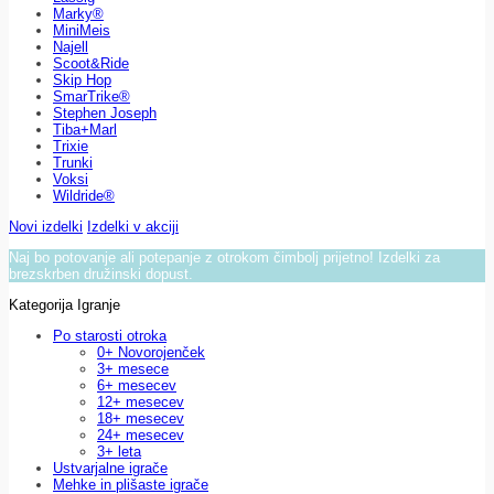
Marky®
MiniMeis
Najell
Scoot&Ride
Skip Hop
SmarTrike®
Stephen Joseph
Tiba+Marl
Trixie
Trunki
Voksi
Wildride®
Novi izdelki
Izdelki v akciji
Naj bo potovanje ali potepanje z otrokom čimbolj prijetno! Izdelki za
brezskrben družinski dopust.
Kategorija Igranje
Po starosti otroka
0+ Novorojenček
3+ mesece
6+ mesecev
12+ mesecev
18+ mesecev
24+ mesecev
3+ leta
Ustvarjalne igrače
Mehke in plišaste igrače