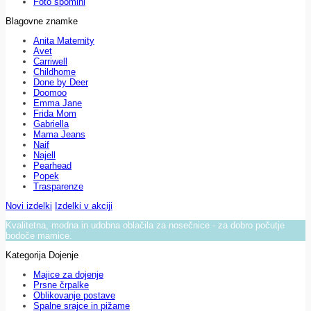
Foto spomini
Blagovne znamke
Anita Maternity
Avet
Carriwell
Childhome
Done by Deer
Doomoo
Emma Jane
Frida Mom
Gabriella
Mama Jeans
Naif
Najell
Pearhead
Popek
Trasparenze
Novi izdelki
Izdelki v akciji
Kvalitetna, modna in udobna oblačila za nosečnice - za dobro počutje
bodoče mamice.
Kategorija Dojenje
Majice za dojenje
Prsne črpalke
Oblikovanje postave
Spalne srajce in pižame