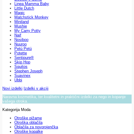
Linea Mamma Baby
Little Dutch
Magic
Matchstick Monkey
Miniland
Mushie
My Carry Potty
Naif
Nosiboo
Nuuroo
Petú Petú
Potette
Sentipure®
Skip Hop
Squitos
Stephen Joseph
Suavinex
Ubbi
Novi izdelki
Izdelki v akciji
Naravna kozmetika, ter kvalitetni in praktični izdelki za nego in kopanje
vašega otroka.
Kategorija Moda
Otroške pižame
Otroška oblačila
Oblačila za novorojenčka
Otroške kopalke