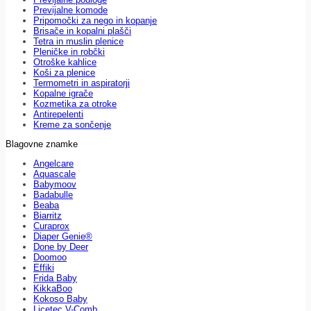
Previjalne komode
Pripomočki za nego in kopanje
Brisače in kopalni plašči
Tetra in muslin plenice
Pleničke in robčki
Otroške kahlice
Koši za plenice
Termometri in aspiratorji
Kopalne igrače
Kozmetika za otroke
Antirepelenti
Kreme za sončenje
Blagovne znamke
Angelcare
Aquascale
Babymoov
Badabulle
Beaba
Biarritz
Curaprox
Diaper Genie®
Done by Deer
Doomoo
Effiki
Frida Baby
KikkaBoo
Kokoso Baby
Licetec V-Comb