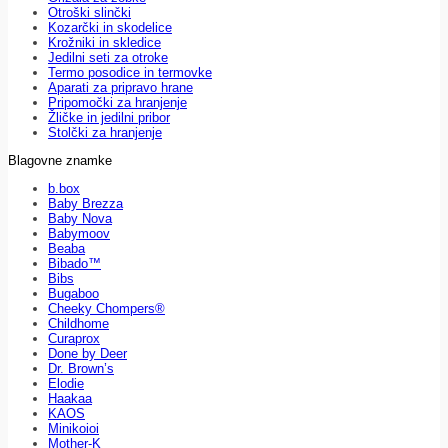
Otroški slinčki
Kozarčki in skodelice
Krožniki in skledice
Jedilni seti za otroke
Termo posodice in termovke
Aparati za pripravo hrane
Pripomočki za hranjenje
Žličke in jedilni pribor
Stolčki za hranjenje
Blagovne znamke
b.box
Baby Brezza
Baby Nova
Babymoov
Beaba
Bibado™
Bibs
Bugaboo
Cheeky Chompers®
Childhome
Curaprox
Done by Deer
Dr. Brown’s
Elodie
Haakaa
KAOS
Minikoioi
Mother-K