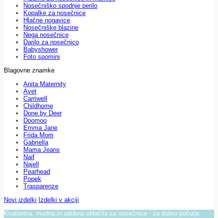
Nosečniško spodnje perilo
Kopalke za nosečnice
Hlačne nogavice
Nosečniške blazine
Nega nosečnice
Darilo za nosečnico
Babyshower
Foto spomini
Blagovne znamke
Anita Maternity
Avet
Carriwell
Childhome
Done by Deer
Doomoo
Emma Jane
Frida Mom
Gabriella
Mama Jeans
Naif
Najell
Pearhead
Popek
Trasparenze
Novi izdelki
Izdelki v akciji
Kvalitetna, modna in udobna oblačila za nosečnice - za dobro počutje