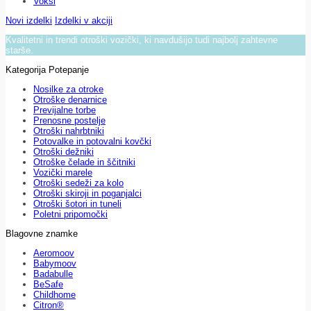
Voksi
Novi izdelki
Izdelki v akciji
Kvalitetni in trendi otroški vozički, ki navdušijo tudi najbolj zahtevne
starše.
Kategorija Potepanje
Nosilke za otroke
Otroške denarnice
Previjalne torbe
Prenosne postelje
Otroški nahrbtniki
Potovalke in potovalni kovčki
Otroški dežniki
Otroške čelade in ščitniki
Vozički marele
Otroški sedeži za kolo
Otroški skiroji in poganjalci
Otroški šotori in tuneli
Poletni pripomočki
Blagovne znamke
Aeromoov
Babymoov
Badabulle
BeSafe
Childhome
Citron®