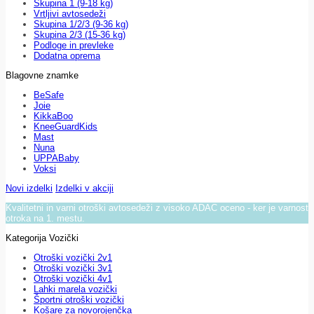
Skupina 1 (9-18 kg)
Vrtljivi avtosedeži
Skupina 1/2/3 (9-36 kg)
Skupina 2/3 (15-36 kg)
Podloge in prevleke
Dodatna oprema
Blagovne znamke
BeSafe
Joie
KikkaBoo
KneeGuardKids
Mast
Nuna
UPPABaby
Voksi
Novi izdelki
Izdelki v akciji
Kvalitetni in varni otroški avtosedeži z visoko ADAC oceno - ker je varnost
otroka na 1. mestu.
Kategorija Vozički
Otroški vozički 2v1
Otroški vozički 3v1
Otroški vozički 4v1
Lahki marela vozički
Športni otroški vozički
Košare za novorojenčka