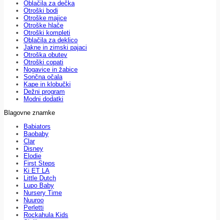
Oblačila za dečka
Otroški bodi
Otroške majice
Otroške hlače
Otroški kompleti
Oblačila za deklico
Jakne in zimski pajaci
Otroška obutev
Otroški copati
Nogavice in žabice
Sončna očala
Kape in klobučki
Dežni program
Modni dodatki
Blagovne znamke
Babiators
Baobaby
Clar
Disney
Elodie
First Steps
Ki ET LA
Little Dutch
Lupo Baby
Nursery Time
Nuuroo
Perletti
Rockahula Kids