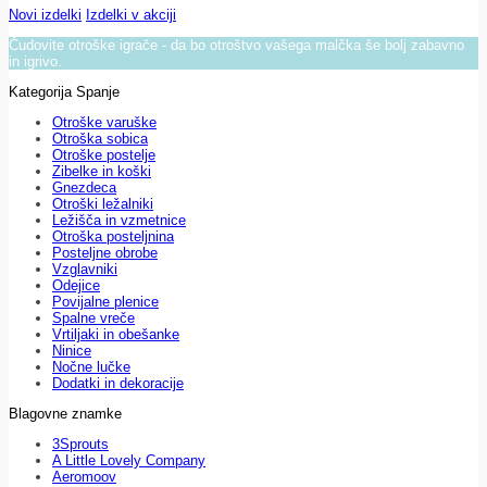
Novi izdelki
Izdelki v akciji
Čudovite otroške igrače - da bo otroštvo vašega malčka še bolj zabavno
in igrivo.
Kategorija Spanje
Otroške varuške
Otroška sobica
Otroške postelje
Zibelke in koški
Gnezdeca
Otroški ležalniki
Ležišča in vzmetnice
Otroška posteljnina
Posteljne obrobe
Vzglavniki
Odejice
Povijalne plenice
Spalne vreče
Vrtiljaki in obešanke
Ninice
Nočne lučke
Dodatki in dekoracije
Blagovne znamke
3Sprouts
A Little Lovely Company
Aeromoov