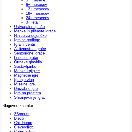
3+ mesece
6+ mesecev
12+ mesecev
18+ mesecev
24+ mesecev
3+ leta
Ustvarjalne igrače
Mehke in plišaste igrače
Ninice za dojenčke
Igralne podloge
Igralni centri
Aktivnostne igrače
Senzorične igrače
Lesene igrače
Otroška glasbila
Sestavljanke
Mehke knjigice
Magnetne igre
Igranje vlog
Miselne igre
Družabne igre
Igra na prostem
Shranjevanje igrač
Blagovne znamke
3Sprouts
Bieco
Childhome
Cleverclixx
CompacToys