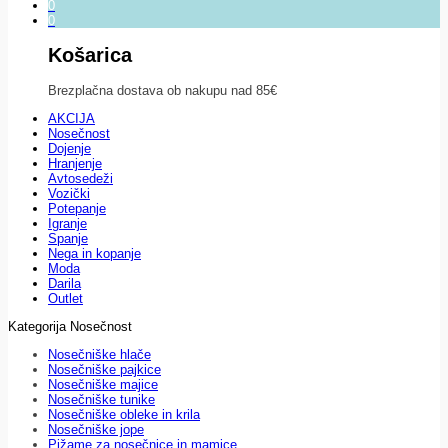
0
0
Košarica
Brezplačna dostava ob nakupu nad 85€
AKCIJA
Nosečnost
Dojenje
Hranjenje
Avtosedeži
Vozički
Potepanje
Igranje
Spanje
Nega in kopanje
Moda
Darila
Outlet
Kategorija Nosečnost
Nosečniške hlače
Nosečniške pajkice
Nosečniške majice
Nosečniške tunike
Nosečniške obleke in krila
Nosečniške jope
Pižame za nosečnice in mamice