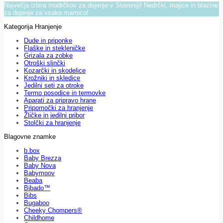
Največja izbira modrčkov za dojenje v Sloveniji! Nedrčki, majice in blazine
za dojenje za vsako mamico!
Kategorija Hranjenje
Dude in priponke
Flaške in stekleničke
Grizala za zobke
Otroški slinčki
Kozarčki in skodelice
Krožniki in skledice
Jedilni seti za otroke
Termo posodice in termovke
Aparati za pripravo hrane
Pripomočki za hranjenje
Žličke in jedilni pribor
Stolčki za hranjenje
Blagovne znamke
b.box
Baby Brezza
Baby Nova
Babymoov
Beaba
Bibado™
Bibs
Bugaboo
Cheeky Chompers®
Childhome