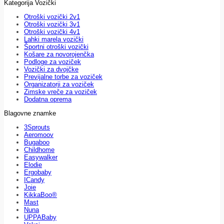
Kategorija Vozički
Otroški vozički 2v1
Otroški vozički 3v1
Otroški vozički 4v1
Lahki marela vozički
Športni otroški vozički
Košare za novorojenčka
Podloge za voziček
Vozički za dvojčke
Previjalne torbe za voziček
Organizatorji za voziček
Zimske vreče za voziček
Dodatna oprema
Blagovne znamke
3Sprouts
Aeromoov
Bugaboo
Childhome
Easywalker
Elodie
Ergobaby
ICandy
Joie
KikkaBoo®
Mast
Nuna
UPPABaby