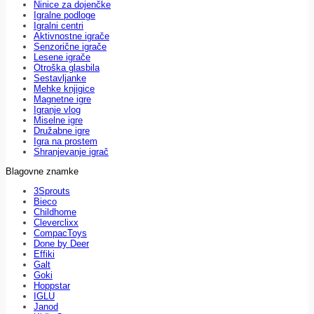
Ninice za dojenčke
Igralne podloge
Igralni centri
Aktivnostne igrače
Senzorične igrače
Lesene igrače
Otroška glasbila
Sestavljanke
Mehke knjigice
Magnetne igre
Igranje vlog
Miselne igre
Družabne igre
Igra na prostem
Shranjevanje igrač
Blagovne znamke
3Sprouts
Bieco
Childhome
Cleverclixx
CompacToys
Done by Deer
Effiki
Galt
Goki
Hoppstar
IGLU
Janod