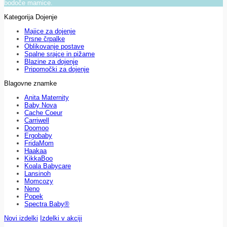
bodoče mamice.
Kategorija Dojenje
Majice za dojenje
Prsne črpalke
Oblikovanje postave
Spalne srajce in pižame
Blazine za dojenje
Pripomočki za dojenje
Blagovne znamke
Anita Maternity
Baby Nova
Cache Coeur
Carriwell
Doomoo
Ergobaby
FridaMom
Haakaa
KikkaBoo
Koala Babycare
Lansinoh
Momcozy
Neno
Popek
Spectra Baby®
Novi izdelki
Izdelki v akciji