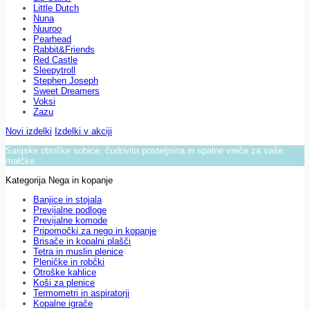
Little Dutch
Nuna
Nuuroo
Pearhead
Rabbit&Friends
Red Castle
Sleepytroll
Stephen Joseph
Sweet Dreamers
Voksi
Zazu
Novi izdelki
Izdelki v akciji
Sanjske otroške sobice, čudovita posteljnina in spalne vreče za vaše
malčke.
Kategorija Nega in kopanje
Banjice in stojala
Previjalne podloge
Previjalne komode
Pripomočki za nego in kopanje
Brisače in kopalni plašči
Tetra in muslin plenice
Pleničke in robčki
Otroške kahlice
Koši za plenice
Termometri in aspiratorji
Kopalne igrače