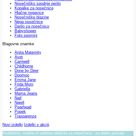
Nosečniško spodnje perilo
Kopalke za nosečnice
Hlačne nogavice
Nosečniške blazine
Nega nosečnice
Darilo za nosečnico
Babyshower
Foto spomini
Blagovne znamke
Anita Maternity
Avet
Carriwell
Childhome
Done by Deer
Doomoo
Emma Jane
Frida Mom
Gabriella
Mama Jeans
Naif
Najell
Pearhead
Popek
Trasparenze
Novi izdelki
Izdelki v akciji
Kvalitetna, modna in udobna oblačila za nosečnice - za dobro počutje