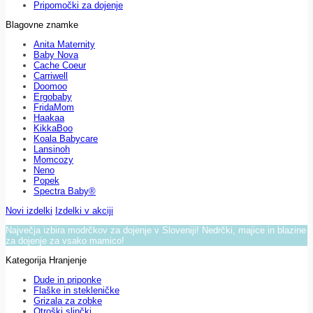
Pripomočki za dojenje
Blagovne znamke
Anita Maternity
Baby Nova
Cache Coeur
Carriwell
Doomoo
Ergobaby
FridaMom
Haakaa
KikkaBoo
Koala Babycare
Lansinoh
Momcozy
Neno
Popek
Spectra Baby®
Novi izdelki
Izdelki v akciji
Največja izbira modrčkov za dojenje v Sloveniji! Nedrčki, majice in blazine
za dojenje za vsako mamico!
Kategorija Hranjenje
Dude in priponke
Flaške in stekleničke
Grizala za zobke
Otroški slinčki