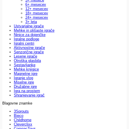
3+ mesece
6+ mesecev
12+ mesecev
18+ mesecev
24+ mesecev
3+ leta
Ustvarjalne igrače
Mehke in plišaste igrače
Ninice za dojenčke
Igralne podloge
Igralni centri
Aktivnostne igrače
Senzorične igrače
Lesene igrače
Otroška glasbila
Sestavljanke
Mehke knjigice
Magnetne igre
Igranje vlog
Miselne igre
Družabne igre
Igra na prostem
Shranjevanje igrač
Blagovne znamke
3Sprouts
Bieco
Childhome
Cleverclixx
CompacToys