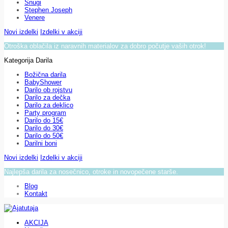
Snugi
Stephen Joseph
Venere
Novi izdelki
Izdelki v akciji
Otroška oblačila iz naravnih materialov za dobro počutje vaših otrok!
Kategorija Darila
Božična darila
BabyShower
Darilo ob rojstvu
Darilo za dečka
Darilo za deklico
Party program
Darilo do 15€
Darilo do 30€
Darilo do 50€
Darilni boni
Novi izdelki
Izdelki v akciji
Najlepša darila za nosečnico, otroke in novopečene starše.
Blog
Kontakt
AKCIJA