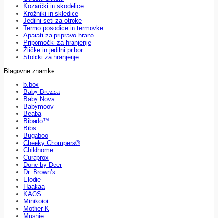
Kozarčki in skodelice
Krožniki in skledice
Jedilni seti za otroke
Termo posodice in termovke
Aparati za pripravo hrane
Pripomočki za hranjenje
Žličke in jedilni pribor
Stolčki za hranjenje
Blagovne znamke
b.box
Baby Brezza
Baby Nova
Babymoov
Beaba
Bibado™
Bibs
Bugaboo
Cheeky Chompers®
Childhome
Curaprox
Done by Deer
Dr. Brown’s
Elodie
Haakaa
KAOS
Minikoioi
Mother-K
Mushie