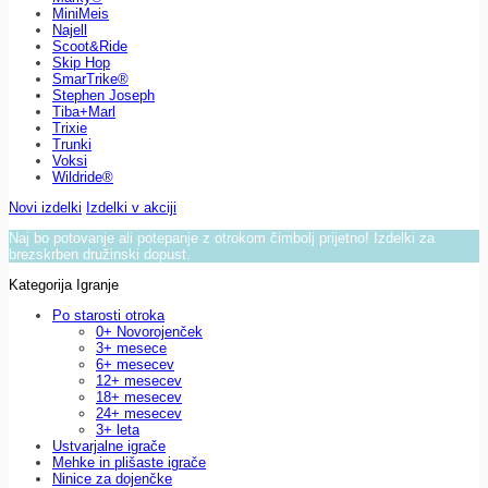
MiniMeis
Najell
Scoot&Ride
Skip Hop
SmarTrike®
Stephen Joseph
Tiba+Marl
Trixie
Trunki
Voksi
Wildride®
Novi izdelki
Izdelki v akciji
Naj bo potovanje ali potepanje z otrokom čimbolj prijetno! Izdelki za
brezskrben družinski dopust.
Kategorija Igranje
Po starosti otroka
0+ Novorojenček
3+ mesece
6+ mesecev
12+ mesecev
18+ mesecev
24+ mesecev
3+ leta
Ustvarjalne igrače
Mehke in plišaste igrače
Ninice za dojenčke