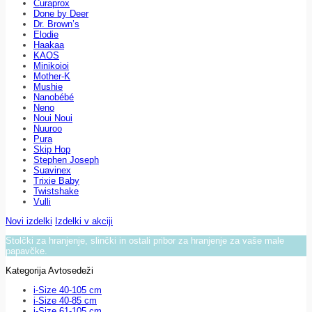
Curaprox
Done by Deer
Dr. Brown’s
Elodie
Haakaa
KAOS
Minikoioi
Mother-K
Mushie
Nanobébé
Neno
Noui Noui
Nuuroo
Pura
Skip Hop
Stephen Joseph
Suavinex
Trixie Baby
Twistshake
Vulli
Novi izdelki
Izdelki v akciji
Stolčki za hranjenje, slinčki in ostali pribor za hranjenje za vaše male
papavčke.
Kategorija Avtosedeži
i-Size 40-105 cm
i-Size 40-85 cm
i-Size 61-105 cm