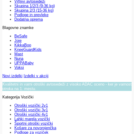
Vrtljivi avtosedeži
Skupina 1/2/3 (9-36 kg)
Skupina 2/3 (15-36 kg)
Podloge in prevleke
Dodatna oprema
Blagovne znamke
BeSafe
Joie
KikkaBoo
KneeGuardKids
Mast
Nuna
UPPABaby
Voksi
Novi izdelki
Izdelki v akciji
Kvalitetni in varni otroški avtosedeži z visoko ADAC oceno - ker je varnost
otroka na 1. mestu.
Kategorija Vozički
Otroški vozički 2v1
Otroški vozički 3v1
Otroški vozički 4v1
Lahki marela vozički
Športni otroški vozički
Košare za novorojenčka
Podloge za voziček