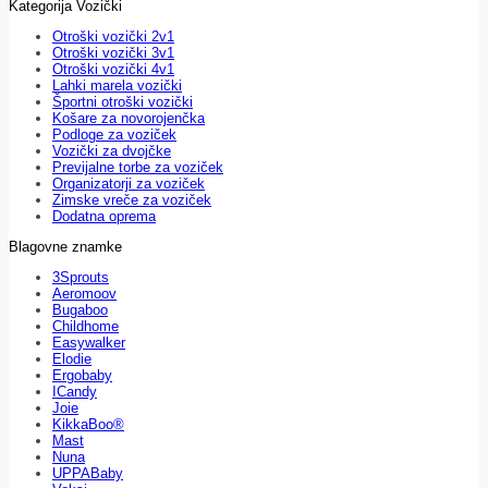
Kategorija Vozički
Otroški vozički 2v1
Otroški vozički 3v1
Otroški vozički 4v1
Lahki marela vozički
Športni otroški vozički
Košare za novorojenčka
Podloge za voziček
Vozički za dvojčke
Previjalne torbe za voziček
Organizatorji za voziček
Zimske vreče za voziček
Dodatna oprema
Blagovne znamke
3Sprouts
Aeromoov
Bugaboo
Childhome
Easywalker
Elodie
Ergobaby
ICandy
Joie
KikkaBoo®
Mast
Nuna
UPPABaby