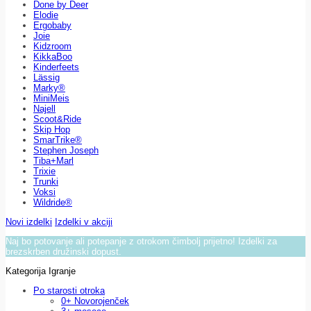
Done by Deer
Elodie
Ergobaby
Joie
Kidzroom
KikkaBoo
Kinderfeets
Lässig
Marky®
MiniMeis
Najell
Scoot&Ride
Skip Hop
SmarTrike®
Stephen Joseph
Tiba+Marl
Trixie
Trunki
Voksi
Wildride®
Novi izdelki
Izdelki v akciji
Naj bo potovanje ali potepanje z otrokom čimbolj prijetno! Izdelki za
brezskrben družinski dopust.
Kategorija Igranje
Po starosti otroka
0+ Novorojenček