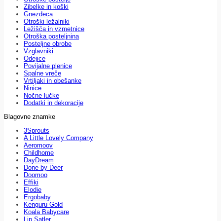
Zibelke in koški
Gnezdeca
Otroški ležalniki
Ležišča in vzmetnice
Otroška posteljnina
Posteljne obrobe
Vzglavniki
Odejice
Povijalne plenice
Spalne vreče
Vrtiljaki in obešanke
Ninice
Nočne lučke
Dodatki in dekoracije
Blagovne znamke
3Sprouts
A Little Lovely Company
Aeromoov
Childhome
DayDream
Done by Deer
Doomoo
Effiki
Elodie
Ergobaby
Kenguru Gold
Koala Babycare
Lip Satler