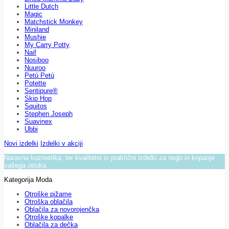
Little Dutch
Magic
Matchstick Monkey
Miniland
Mushie
My Carry Potty
Naif
Nosiboo
Nuuroo
Petú Petú
Potette
Sentipure®
Skip Hop
Squitos
Stephen Joseph
Suavinex
Ubbi
Novi izdelki
Izdelki v akciji
Naravna kozmetika, ter kvalitetni in praktični izdelki za nego in kopanje
vašega otroka.
Kategorija Moda
Otroške pižame
Otroška oblačila
Oblačila za novorojenčka
Otroške kopalke
Oblačila za dečka