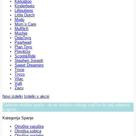
KikkaBoo
Kinderfeets
Lilliputiens
Little Dutch
Modu
Mom`s Care
Muffik®
Mushie
OplaToys
Pearhead
Plan Toys
Play&Go
Scoot&Ride
Stephen Joseph
Sweet Dreamers
Trixie
Tryco
Vilac
Vulli
Zazu
Novi izdelki
Izdelki v akciji
Čudovite otroške igrače - da bo otroštvo vašega malčka še bolj zabavno
in igrivo.
Kategorija Spanje
Otroške varuške
Otroška sobica
Otroške postelje