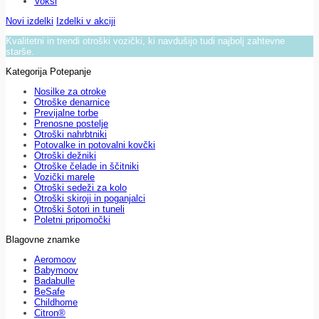
Voksi
Novi izdelki
Izdelki v akciji
Kvalitetni in trendi otroški vozički, ki navdušijo tudi najbolj zahtevne
starše.
Kategorija Potepanje
Nosilke za otroke
Otroške denarnice
Previjalne torbe
Prenosne postelje
Otroški nahrbtniki
Potovalke in potovalni kovčki
Otroški dežniki
Otroške čelade in ščitniki
Vozički marele
Otroški sedeži za kolo
Otroški skiroji in poganjalci
Otroški šotori in tuneli
Poletni pripomočki
Blagovne znamke
Aeromoov
Babymoov
Badabulle
BeSafe
Childhome
Citron®