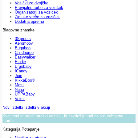
Vozički za dvojčke
Previjalne torbe za voziček
Organizatorji za voziček
Zimske vreče za voziček
Dodatna oprema
Blagovne znamke
3Sprouts
Aeromoov
Bugaboo
Childhome
Easywalker
Elodie
Ergobaby
ICandy
Joie
KikkaBoo®
Mast
Nuna
UPPABaby
Voksi
Novi izdelki
Izdelki v akciji
Kvalitetni in trendi otroški vozički, ki navdušijo tudi najbolj zahtevne
starše.
Kategorija Potepanje
Nosilke za otroke