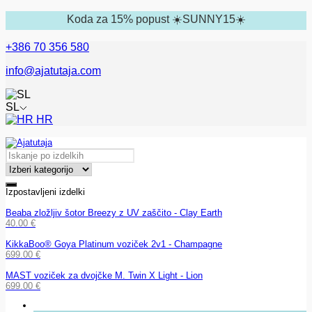
Koda za 15% popust ☀️SUNNY15☀️
+386 70 356 580
info@ajatutaja.com
SL
HR
Izpostavljeni izdelki
Beaba zložljiv šotor Breezy z UV zaščito - Clay Earth
40.00
€
KikkaBoo® Goya Platinum voziček 2v1 - Champagne
699.00
€
MAST voziček za dvojčke M. Twin X Light - Lion
699.00
€