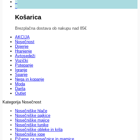
0
0
Košarica
Brezplačna dostava ob nakupu nad 85€
AKCIJA
Nosečnost
Dojenje
Hranjenje
Avtosedeži
Vozički
Potepanje
Igranje
Spanje
Nega in kopanje
Moda
Darila
Outlet
Kategorija Nosečnost
Nosečniške hlače
Nosečniške pajkice
Nosečniške majice
Nosečniške tunike
Nosečniške obleke in krila
Nosečniške jope
Pižame za nosečnice in mamice