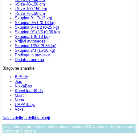
i-Size 40-150 cm
i-Size 100-150 cm
i-Size 76-150 cm
Skupina 0+ (0-13 kg)
Skupina 0+/1 (0-18 kg)
Skupina 0+/1/2 (0-25 kg)
Skupina 0/1/2/3 (0-36 kg)
Skupina 1 (9-18 kg)
Vrtljivi avtosedeži
Skupina 1/2/3 (9-36 kg)
Skupina 2/3 (15-36 kg)
Podloge in prevleke
Dodatna oprema
Blagovne znamke
BeSafe
Joie
KikkaBoo
KneeGuardKids
Mast
Nuna
UPPABaby
Voksi
Novi izdelki
Izdelki v akciji
Kvalitetni in varni otroški avtosedeži z visoko ADAC oceno - ker je varnost
otroka na 1. mestu.