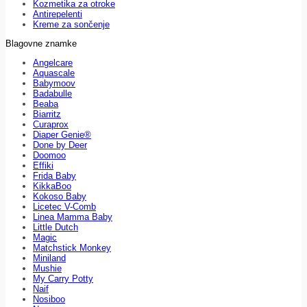
Kozmetika za otroke
Antirepelenti
Kreme za sončenje
Blagovne znamke
Angelcare
Aquascale
Babymoov
Badabulle
Beaba
Biarritz
Curaprox
Diaper Genie®
Done by Deer
Doomoo
Effiki
Frida Baby
KikkaBoo
Kokoso Baby
Licetec V-Comb
Linea Mamma Baby
Little Dutch
Magic
Matchstick Monkey
Miniland
Mushie
My Carry Potty
Naif
Nosiboo