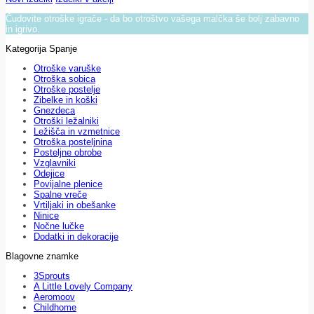
Čudovite otroške igrače - da bo otroštvo vašega malčka še bolj zabavno
in igrivo.
Kategorija Spanje
Otroške varuške
Otroška sobica
Otroške postelje
Zibelke in koški
Gnezdeca
Otroški ležalniki
Ležišča in vzmetnice
Otroška posteljnina
Posteljne obrobe
Vzglavniki
Odejice
Povijalne plenice
Spalne vreče
Vrtiljaki in obešanke
Ninice
Nočne lučke
Dodatki in dekoracije
Blagovne znamke
3Sprouts
A Little Lovely Company
Aeromoov
Childhome