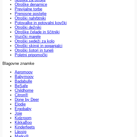
Otroške denarnice
Previjalne torbe
Prenosne postelje
Otroški nahrbtniki
Potovalke in potovalni kovčki
Otroški dežniki
Otroške čelade in ščitniki
Vozički marele
Otroški sedeži za kolo
Otroški skiroji in poganjalci
Otroški šotori in tuneli
Poletni pripomočki
Blagovne znamke
Aeromoov
Babymoov
Badabulle
BeSafe
Childhome
Citron®
Done by Deer
Elodie
Ergobaby
Joie
Kidzroom
KikkaBoo
Kinderfeets
Lässig
Marky®