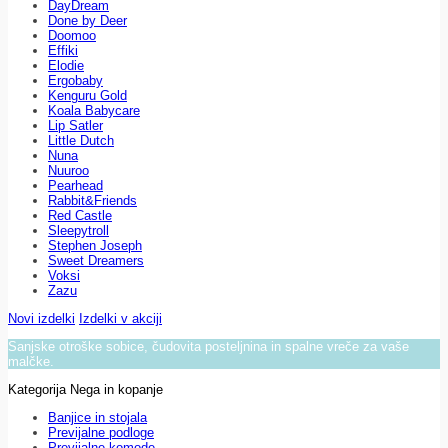
DayDream
Done by Deer
Doomoo
Effiki
Elodie
Ergobaby
Kenguru Gold
Koala Babycare
Lip Satler
Little Dutch
Nuna
Nuuroo
Pearhead
Rabbit&Friends
Red Castle
Sleepytroll
Stephen Joseph
Sweet Dreamers
Voksi
Zazu
Novi izdelki
Izdelki v akciji
Sanjske otroške sobice, čudovita posteljnina in spalne vreče za vaše
malčke.
Kategorija Nega in kopanje
Banjice in stojala
Previjalne podloge
Previjalne komode