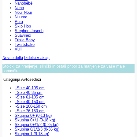
Nanobébé
Neno
Noui Noui
Nuuroo
Pura
Skip Hop
Stephen Joseph
Suavinex
Trixie Baby
Twistshake
Vulli
Novi izdelki
Izdelki v akciji
Stolčki za hranjenje, slinčki in ostali pribor za hranjenje za vaše male
papavčke.
Kategorija Avtosedeži
i-Size 40-105 cm
i-Size 40-85 cm
i-Size 61-105 cm
i-Size 40-150 cm
i-Size 100-150 cm
i-Size 76-150 cm
Skupina 0+ (0-13 kg)
Skupina 0+/1 (0-18 kg)
Skupina 0+/1/2 (0-25 kg)
Skupina 0/1/2/3 (0-36 kg)
Skupina 1 (9-18 kg)