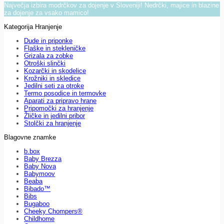
Največja izbira modrčkov za dojenje v Sloveniji! Nedrčki, majice in blazine
za dojenje za vsako mamico!
Kategorija Hranjenje
Dude in priponke
Flaške in stekleničke
Grizala za zobke
Otroški slinčki
Kozarčki in skodelice
Krožniki in skledice
Jedilni seti za otroke
Termo posodice in termovke
Aparati za pripravo hrane
Pripomočki za hranjenje
Žličke in jedilni pribor
Stolčki za hranjenje
Blagovne znamke
b.box
Baby Brezza
Baby Nova
Babymoov
Beaba
Bibado™
Bibs
Bugaboo
Cheeky Chompers®
Childhome