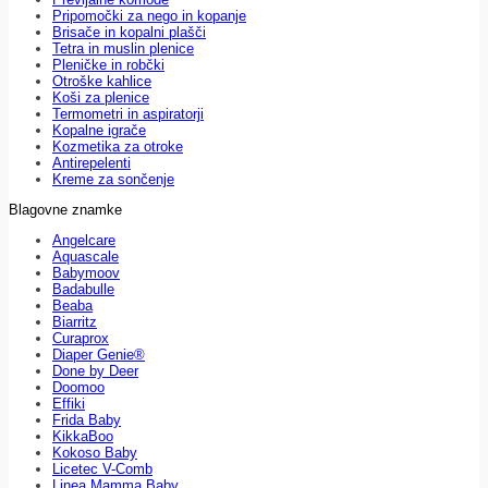
Pripomočki za nego in kopanje
Brisače in kopalni plašči
Tetra in muslin plenice
Pleničke in robčki
Otroške kahlice
Koši za plenice
Termometri in aspiratorji
Kopalne igrače
Kozmetika za otroke
Antirepelenti
Kreme za sončenje
Blagovne znamke
Angelcare
Aquascale
Babymoov
Badabulle
Beaba
Biarritz
Curaprox
Diaper Genie®
Done by Deer
Doomoo
Effiki
Frida Baby
KikkaBoo
Kokoso Baby
Licetec V-Comb
Linea Mamma Baby