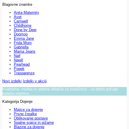
Blagovne znamke
Anita Maternity
Avet
Carriwell
Childhome
Done by Deer
Doomoo
Emma Jane
Frida Mom
Gabriella
Mama Jeans
Naif
Najell
Pearhead
Popek
Trasparenze
Novi izdelki
Izdelki v akciji
Kvalitetna, modna in udobna oblačila za nosečnice - za dobro počutje
bodoče mamice.
Kategorija Dojenje
Majice za dojenje
Prsne črpalke
Oblikovanje postave
Spalne srajce in pižame
Blazine za dojenje