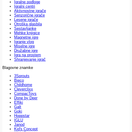
Igralne podloge
Igralni centri
Aktivnostne igrače
Senzorične igrače
Lesene igrače
Otroška glasbila
Sestavljanke
Mehke knjigice
Magnetne igre
Igranje vlog
Miselne igre
Družabne igre
Igra na prostem
Shranjevanje igrač
Blagovne znamke
3Sprouts
Bieco
Childhome
Cleverclixx
CompacToys
Done by Deer
Effiki
Galt
Goki
Hoppstar
IGLU
Janod
Kid's Concept