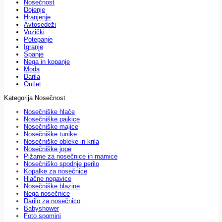
Nosečnost
Dojenje
Hranjenje
Avtosedeži
Vozički
Potepanje
Igranje
Spanje
Nega in kopanje
Moda
Darila
Outlet
Kategorija Nosečnost
Nosečniške hlače
Nosečniške pajkice
Nosečniške majice
Nosečniške tunike
Nosečniške obleke in krila
Nosečniške jope
Pižame za nosečnice in mamice
Nosečniško spodnje perilo
Kopalke za nosečnice
Hlačne nogavice
Nosečniške blazine
Nega nosečnice
Darilo za nosečnico
Babyshower
Foto spomini