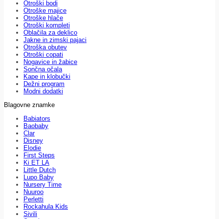
Otroški bodi
Otroške majice
Otroške hlače
Otroški kompleti
Oblačila za deklico
Jakne in zimski pajaci
Otroška obutev
Otroški copati
Nogavice in žabice
Sončna očala
Kape in klobučki
Dežni program
Modni dodatki
Blagovne znamke
Babiators
Baobaby
Clar
Disney
Elodie
First Steps
Ki ET LA
Little Dutch
Lupo Baby
Nursery Time
Nuuroo
Perletti
Rockahula Kids
Sivili