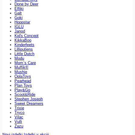
Done by Deer
Effiki
Galt
Goki
Hoppstar
IGLU
Janod
Kid's Concept
KikkaBoo
Kinderfeets
Lilliputiens
Little Dutch
Modu
Mom`s Care
Muffik®
Mushie
OplaToys
Pearhead
Plan Toys
Play&Go
Scoot&Ride
Stephen Joseph
Sweet Dreamers
Trixie
Tryco
Vilac
Vulli
Zazu
Novi izdelki
Izdelki v akciji