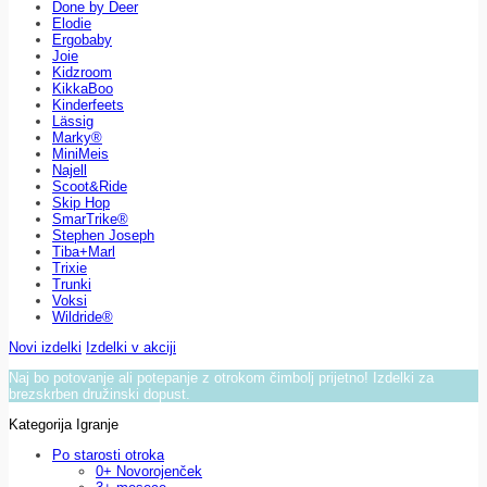
Done by Deer
Elodie
Ergobaby
Joie
Kidzroom
KikkaBoo
Kinderfeets
Lässig
Marky®
MiniMeis
Najell
Scoot&Ride
Skip Hop
SmarTrike®
Stephen Joseph
Tiba+Marl
Trixie
Trunki
Voksi
Wildride®
Novi izdelki
Izdelki v akciji
Naj bo potovanje ali potepanje z otrokom čimbolj prijetno! Izdelki za
brezskrben družinski dopust.
Kategorija Igranje
Po starosti otroka
0+ Novorojenček