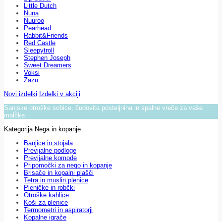
Little Dutch
Nuna
Nuuroo
Pearhead
Rabbit&Friends
Red Castle
Sleepytroll
Stephen Joseph
Sweet Dreamers
Voksi
Zazu
Novi izdelki
Izdelki v akciji
Sanjske otroške sobice, čudovita posteljnina in spalne vreče za vaše
malčke.
Kategorija Nega in kopanje
Banjice in stojala
Previjalne podloge
Previjalne komode
Pripomočki za nego in kopanje
Brisače in kopalni plašči
Tetra in muslin plenice
Pleničke in robčki
Otroške kahlice
Koši za plenice
Termometri in aspiratorji
Kopalne igrače