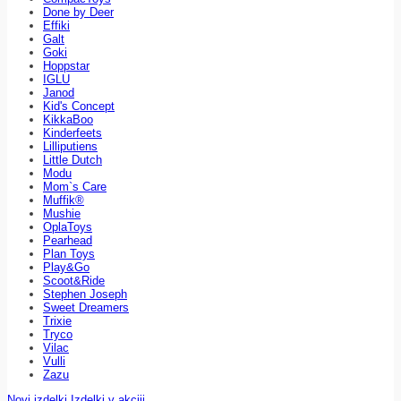
Done by Deer
Effiki
Galt
Goki
Hoppstar
IGLU
Janod
Kid's Concept
KikkaBoo
Kinderfeets
Lilliputiens
Little Dutch
Modu
Mom`s Care
Muffik®
Mushie
OplaToys
Pearhead
Plan Toys
Play&Go
Scoot&Ride
Stephen Joseph
Sweet Dreamers
Trixie
Tryco
Vilac
Vulli
Zazu
Novi izdelki
Izdelki v akciji