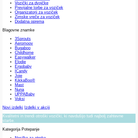
Vozički za dvojčke
Previjalne torbe za voziček
Organizatorji za voziček
Zimske vreče za voziček
Dodatna oprema
Blagovne znamke
3Sprouts
Aeromoov
Bugaboo
Childhome
Easywalker
Elodie
Ergobaby
ICandy
Joie
KikkaBoo®
Mast
Nuna
UPPABaby
Voksi
Novi izdelki
Izdelki v akciji
Kvalitetni in trendi otroški vozički, ki navdušijo tudi najbolj zahtevne
starše.
Kategorija Potepanje
Nosilke za otroke