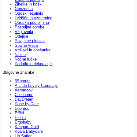
Zibelke in koški
Gnezdeca
Otroški ležalniki
Ležišča in vzmetnice
Otroška posteljnina
Posteljne obrobe
Vzglavniki
Odejice
Povijalne plenice
Spalne vreče
Vrtiljaki in obešanke
Ninice
Nočne lučke
Dodatki in dekoracije
Blagovne znamke
3Sprouts
A Little Lovely Company
Aeromoov
Childhome
DayDream
Done by Deer
Doomoo
Effiki
Elodie
Ergobaby
Kenguru Gold
Koala Babycare
Lip Satler