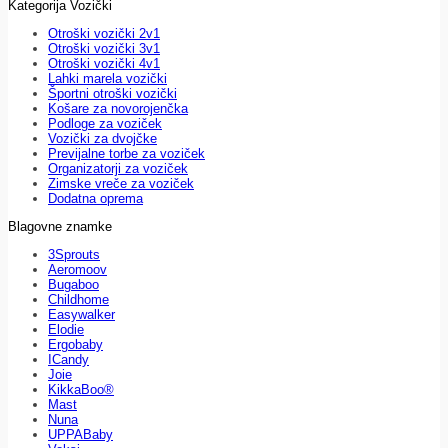
Kategorija Vozički
Otroški vozički 2v1
Otroški vozički 3v1
Otroški vozički 4v1
Lahki marela vozički
Športni otroški vozički
Košare za novorojenčka
Podloge za voziček
Vozički za dvojčke
Previjalne torbe za voziček
Organizatorji za voziček
Zimske vreče za voziček
Dodatna oprema
Blagovne znamke
3Sprouts
Aeromoov
Bugaboo
Childhome
Easywalker
Elodie
Ergobaby
ICandy
Joie
KikkaBoo®
Mast
Nuna
UPPABaby