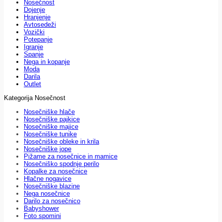
Nosečnost
Dojenje
Hranjenje
Avtosedeži
Vozički
Potepanje
Igranje
Spanje
Nega in kopanje
Moda
Darila
Outlet
Kategorija Nosečnost
Nosečniške hlače
Nosečniške pajkice
Nosečniške majice
Nosečniške tunike
Nosečniške obleke in krila
Nosečniške jope
Pižame za nosečnice in mamice
Nosečniško spodnje perilo
Kopalke za nosečnice
Hlačne nogavice
Nosečniške blazine
Nega nosečnice
Darilo za nosečnico
Babyshower
Foto spomini