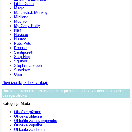
Little Dutch
Magic
Matchstick Monkey
Miniland
Mushie
My Carry Potty
Naif
Nosiboo
Nuuroo
Petú Petú
Potette
Sentipure®
Skip Hop
Squitos
Stephen Joseph
Suavinex
Ubbi
Novi izdelki
Izdelki v akciji
Naravna kozmetika, ter kvalitetni in praktični izdelki za nego in kopanje
vašega otroka.
Kategorija Moda
Otroške pižame
Otroška oblačila
Oblačila za novorojenčka
Otroške kopalke
Oblačila za dečka