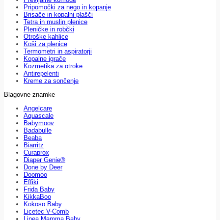
Pripomočki za nego in kopanje
Brisače in kopalni plašči
Tetra in muslin plenice
Pleničke in robčki
Otroške kahlice
Koši za plenice
Termometri in aspiratorji
Kopalne igrače
Kozmetika za otroke
Antirepelenti
Kreme za sončenje
Blagovne znamke
Angelcare
Aquascale
Babymoov
Badabulle
Beaba
Biarritz
Curaprox
Diaper Genie®
Done by Deer
Doomoo
Effiki
Frida Baby
KikkaBoo
Kokoso Baby
Licetec V-Comb
Linea Mamma Baby