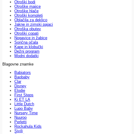
Otroški bodi
Otroške majice
Otroške hlače
Otroški kompleti
Oblačila za deklico
Jakne in zimski pajaci
Otroška obutev
Otroški copati
Nogavice in žabice
Sončna očala
Kape in klobučki
Dežni program
Modni dodatki
Blagovne znamke
Babiators
Baobaby
Clar
Disney
Elodie
First Steps
Ki ET LA
Little Dutch
Lupo Baby
Nursery Time
Nuuroo
Perletti
Rockahula Kids
Sivili