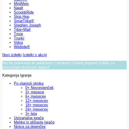
MiniMeis
Najell
Scoot&Ride
Skip Hop
SmarTrike®
Stephen Joseph
Tiba+Marl
Trixie
Trunki
Voksi
Wildride®
Novi izdelki
Izdelki v akciji
Naj bo potovanje ali potepanje z otrokom čimbolj prijetno! Izdelki za
brezskrben družinski dopust.
Kategorija Igranje
Po starosti otroka
0+ Novorojenček
3+ mesece
6+ mesecev
12+ mesecev
18+ mesecev
24+ mesecev
3+ leta
Ustvarjalne igrače
Mehke in plišaste igrače
Ninice za dojenčke