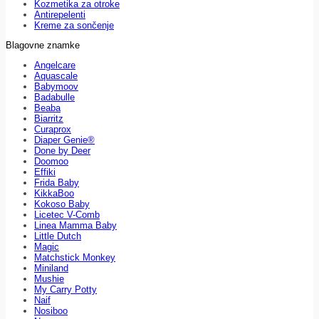
Kozmetika za otroke
Antirepelenti
Kreme za sončenje
Blagovne znamke
Angelcare
Aquascale
Babymoov
Badabulle
Beaba
Biarritz
Curaprox
Diaper Genie®
Done by Deer
Doomoo
Effiki
Frida Baby
KikkaBoo
Kokoso Baby
Licetec V-Comb
Linea Mamma Baby
Little Dutch
Magic
Matchstick Monkey
Miniland
Mushie
My Carry Potty
Naif
Nosiboo