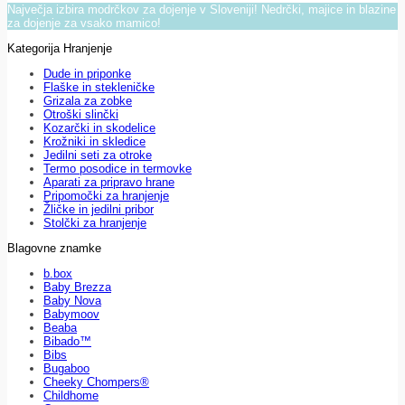
Največja izbira modrčkov za dojenje v Sloveniji! Nedrčki, majice in blazine
za dojenje za vsako mamico!
Kategorija Hranjenje
Dude in priponke
Flaške in stekleničke
Grizala za zobke
Otroški slinčki
Kozarčki in skodelice
Krožniki in skledice
Jedilni seti za otroke
Termo posodice in termovke
Aparati za pripravo hrane
Pripomočki za hranjenje
Žličke in jedilni pribor
Stolčki za hranjenje
Blagovne znamke
b.box
Baby Brezza
Baby Nova
Babymoov
Beaba
Bibado™
Bibs
Bugaboo
Cheeky Chompers®
Childhome