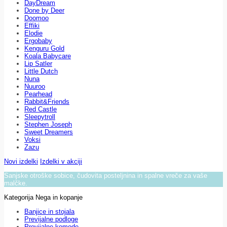
DayDream
Done by Deer
Doomoo
Effiki
Elodie
Ergobaby
Kenguru Gold
Koala Babycare
Lip Satler
Little Dutch
Nuna
Nuuroo
Pearhead
Rabbit&Friends
Red Castle
Sleepytroll
Stephen Joseph
Sweet Dreamers
Voksi
Zazu
Novi izdelki
Izdelki v akciji
Sanjske otroške sobice, čudovita posteljnina in spalne vreče za vaše
malčke.
Kategorija Nega in kopanje
Banjice in stojala
Previjalne podloge
Previjalne komode