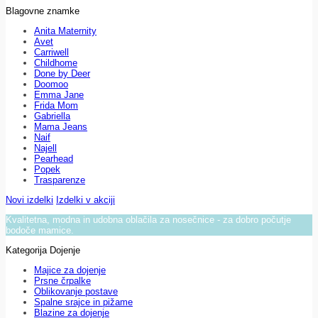
Blagovne znamke
Anita Maternity
Avet
Carriwell
Childhome
Done by Deer
Doomoo
Emma Jane
Frida Mom
Gabriella
Mama Jeans
Naif
Najell
Pearhead
Popek
Trasparenze
Novi izdelki
Izdelki v akciji
Kvalitetna, modna in udobna oblačila za nosečnice - za dobro počutje
bodoče mamice.
Kategorija Dojenje
Majice za dojenje
Prsne črpalke
Oblikovanje postave
Spalne srajce in pižame
Blazine za dojenje