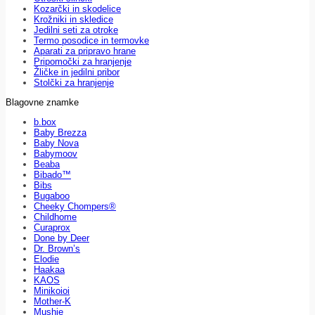
Kozarčki in skodelice
Krožniki in skledice
Jedilni seti za otroke
Termo posodice in termovke
Aparati za pripravo hrane
Pripomočki za hranjenje
Žličke in jedilni pribor
Stolčki za hranjenje
Blagovne znamke
b.box
Baby Brezza
Baby Nova
Babymoov
Beaba
Bibado™
Bibs
Bugaboo
Cheeky Chompers®
Childhome
Curaprox
Done by Deer
Dr. Brown’s
Elodie
Haakaa
KAOS
Minikoioi
Mother-K
Mushie