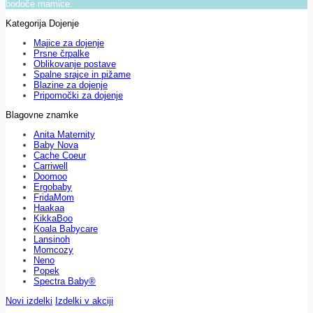
bodoče mamice.
Kategorija Dojenje
Majice za dojenje
Prsne črpalke
Oblikovanje postave
Spalne srajce in pižame
Blazine za dojenje
Pripomočki za dojenje
Blagovne znamke
Anita Maternity
Baby Nova
Cache Coeur
Carriwell
Doomoo
Ergobaby
FridaMom
Haakaa
KikkaBoo
Koala Babycare
Lansinoh
Momcozy
Neno
Popek
Spectra Baby®
Novi izdelki
Izdelki v akciji