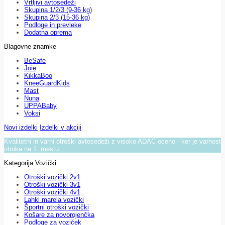
Vrtljivi avtosedeži
Skupina 1/2/3 (9-36 kg)
Skupina 2/3 (15-36 kg)
Podloge in prevleke
Dodatna oprema
Blagovne znamke
BeSafe
Joie
KikkaBoo
KneeGuardKids
Mast
Nuna
UPPABaby
Voksi
Novi izdelki
Izdelki v akciji
Kvalitetni in varni otroški avtosedeži z visoko ADAC oceno - ker je varnost
otroka na 1. mestu.
Kategorija Vozički
Otroški vozički 2v1
Otroški vozički 3v1
Otroški vozički 4v1
Lahki marela vozički
Športni otroški vozički
Košare za novorojenčka
Podloge za voziček