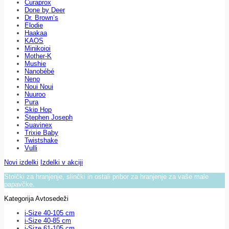
Curaprox
Done by Deer
Dr. Brown’s
Elodie
Haakaa
KAOS
Minikoioi
Mother-K
Mushie
Nanobébé
Neno
Noui Noui
Nuuroo
Pura
Skip Hop
Stephen Joseph
Suavinex
Trixie Baby
Twistshake
Vulli
Novi izdelki
Izdelki v akciji
Stolčki za hranjenje, slinčki in ostali pribor za hranjenje za vaše male
papavčke.
Kategorija Avtosedeži
i-Size 40-105 cm
i-Size 40-85 cm
i-Size 61-105 cm