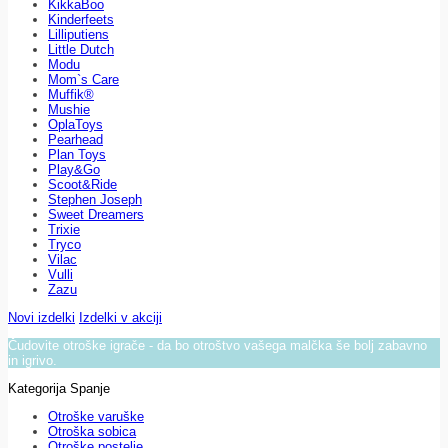
KikkaBoo
Kinderfeets
Lilliputiens
Little Dutch
Modu
Mom`s Care
Muffik®
Mushie
OplaToys
Pearhead
Plan Toys
Play&Go
Scoot&Ride
Stephen Joseph
Sweet Dreamers
Trixie
Tryco
Vilac
Vulli
Zazu
Novi izdelki
Izdelki v akciji
Čudovite otroške igrače - da bo otroštvo vašega malčka še bolj zabavno
in igrivo.
Kategorija Spanje
Otroške varuške
Otroška sobica
Otroške postelje