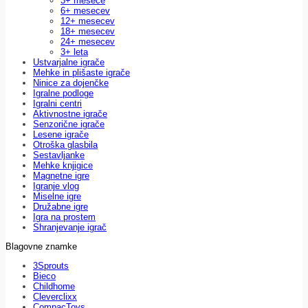
3+ mesece
6+ mesecev
12+ mesecev
18+ mesecev
24+ mesecev
3+ leta
Ustvarjalne igrače
Mehke in plišaste igrače
Ninice za dojenčke
Igralne podloge
Igralni centri
Aktivnostne igrače
Senzorične igrače
Lesene igrače
Otroška glasbila
Sestavljanke
Mehke knjigice
Magnetne igre
Igranje vlog
Miselne igre
Družabne igre
Igra na prostem
Shranjevanje igrač
Blagovne znamke
3Sprouts
Bieco
Childhome
Cleverclixx
CompacToys