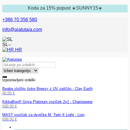
Koda za 15% popust ☀️SUNNY15☀️
+386 70 356 580
info@ajatutaja.com
SL
HR
Izpostavljeni izdelki
Beaba zložljiv šotor Breezy z UV zaščito - Clay Earth
40.00
€
KikkaBoo® Goya Platinum voziček 2v1 - Champagne
699.00
€
MAST voziček za dvojčke M. Twin X Light - Lion
699.00
€