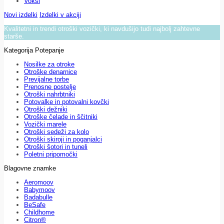
Voksi
Novi izdelki
Izdelki v akciji
Kvalitetni in trendi otroški vozički, ki navdušijo tudi najbolj zahtevne
starše.
Kategorija Potepanje
Nosilke za otroke
Otroške denarnice
Previjalne torbe
Prenosne postelje
Otroški nahrbtniki
Potovalke in potovalni kovčki
Otroški dežniki
Otroške čelade in ščitniki
Vozički marele
Otroški sedeži za kolo
Otroški skiroji in poganjalci
Otroški šotori in tuneli
Poletni pripomočki
Blagovne znamke
Aeromoov
Babymoov
Badabulle
BeSafe
Childhome
Citron®