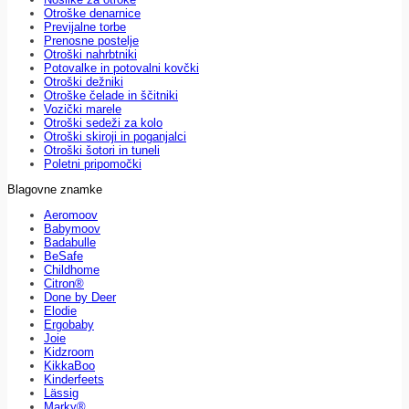
Otroške denarnice
Previjalne torbe
Prenosne postelje
Otroški nahrbtniki
Potovalke in potovalni kovčki
Otroški dežniki
Otroške čelade in ščitniki
Vozički marele
Otroški sedeži za kolo
Otroški skiroji in poganjalci
Otroški šotori in tuneli
Poletni pripomočki
Blagovne znamke
Aeromoov
Babymoov
Badabulle
BeSafe
Childhome
Citron®
Done by Deer
Elodie
Ergobaby
Joie
Kidzroom
KikkaBoo
Kinderfeets
Lässig
Marky®