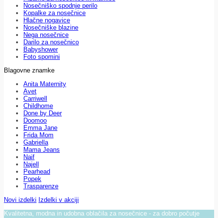
Nosečniško spodnje perilo
Kopalke za nosečnice
Hlačne nogavice
Nosečniške blazine
Nega nosečnice
Darilo za nosečnico
Babyshower
Foto spomini
Blagovne znamke
Anita Maternity
Avet
Carriwell
Childhome
Done by Deer
Doomoo
Emma Jane
Frida Mom
Gabriella
Mama Jeans
Naif
Najell
Pearhead
Popek
Trasparenze
Novi izdelki
Izdelki v akciji
Kvalitetna, modna in udobna oblačila za nosečnice - za dobro počutje