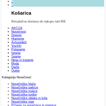
0
0
Košarica
Brezplačna dostava ob nakupu nad 85€
AKCIJA
Nosečnost
Dojenje
Hranjenje
Avtosedeži
Vozički
Potepanje
Igranje
Spanje
Nega in kopanje
Moda
Darila
Outlet
Kategorija Nosečnost
Nosečniške hlače
Nosečniške pajkice
Nosečniške majice
Nosečniške tunike
Nosečniške obleke in krila
Nosečniške jope
Pižame za nosečnice in mamice