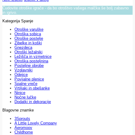
Čudovite otroške igrače - da bo otroštvo vašega malčka še bolj zabavno
in igrivo.
Kategorija Spanje
Otroške varuške
Otroška sobica
Otroške postelje
Zibelke in koški
Gnezdeca
Otroški ležalniki
Ležišča in vzmetnice
Otroška posteljnina
Posteljne obrobe
Vzglavniki
Odejice
Povijalne plenice
Spalne vreče
Vrtiljaki in obešanke
Ninice
Nočne lučke
Dodatki in dekoracije
Blagovne znamke
3Sprouts
A Little Lovely Company
Aeromoov
Childhome