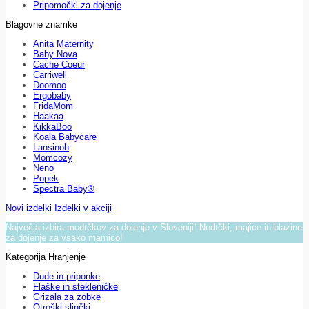
Pripomočki za dojenje
Blagovne znamke
Anita Maternity
Baby Nova
Cache Coeur
Carriwell
Doomoo
Ergobaby
FridaMom
Haakaa
KikkaBoo
Koala Babycare
Lansinoh
Momcozy
Neno
Popek
Spectra Baby®
Novi izdelki
Izdelki v akciji
Največja izbira modrčkov za dojenje v Sloveniji! Nedrčki, majice in blazine
za dojenje za vsako mamico!
Kategorija Hranjenje
Dude in priponke
Flaške in stekleničke
Grizala za zobke
Otroški slinčki