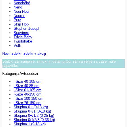
Nanobébé
Neno
Noui Noui
Nuuroo
Pura
Skip Hop
Stephen Joseph
Suavinex
Trixie Baby
Twistshake
Vulli
Novi izdelki
Izdelki v akciji
Stolčki za hranjenje, slinčki in ostali pribor za hranjenje za vaše male
papavčke.
Kategorija Avtosedeži
i-Size 40-105 cm
i-Size 40-85 cm
i-Size 61-105 cm
i-Size 40-150 cm
i-Size 100-150 cm
i-Size 76-150 cm
Skupina 0+ (0-13 kg)
Skupina 0+/1 (0-18 kg)
Skupina 0+/1/2 (0-25 kg)
Skupina 0/1/2/3 (0-36 kg)
Skupina 1 (9-18 kg)