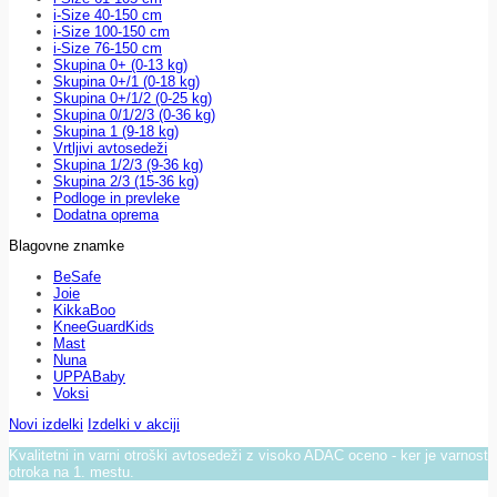
i-Size 40-150 cm
i-Size 100-150 cm
i-Size 76-150 cm
Skupina 0+ (0-13 kg)
Skupina 0+/1 (0-18 kg)
Skupina 0+/1/2 (0-25 kg)
Skupina 0/1/2/3 (0-36 kg)
Skupina 1 (9-18 kg)
Vrtljivi avtosedeži
Skupina 1/2/3 (9-36 kg)
Skupina 2/3 (15-36 kg)
Podloge in prevleke
Dodatna oprema
Blagovne znamke
BeSafe
Joie
KikkaBoo
KneeGuardKids
Mast
Nuna
UPPABaby
Voksi
Novi izdelki
Izdelki v akciji
Kvalitetni in varni otroški avtosedeži z visoko ADAC oceno - ker je varnost
otroka na 1. mestu.