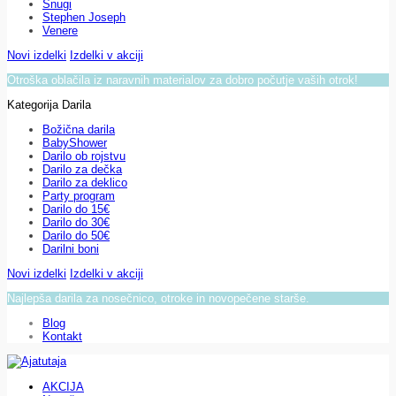
Snugi
Stephen Joseph
Venere
Novi izdelki
Izdelki v akciji
Otroška oblačila iz naravnih materialov za dobro počutje vaših otrok!
Kategorija Darila
Božična darila
BabyShower
Darilo ob rojstvu
Darilo za dečka
Darilo za deklico
Party program
Darilo do 15€
Darilo do 30€
Darilo do 50€
Darilni boni
Novi izdelki
Izdelki v akciji
Najlepša darila za nosečnico, otroke in novopečene starše.
Blog
Kontakt
AKCIJA