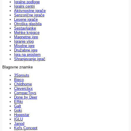
Igralne podloge
Igralni centri
Aktivnostne igrače
Senzorične igrače
Lesene igrače
Otroška glasbila
Sestavljanke
Mehke knjigice
Magnetne igre
Igranje vlog
Miselne igre
Družabne igre
Igra na prostem
Shranjevanje igrač
Blagovne znamke
3Sprouts
Bieco
Childhome
Cleverclixx
CompacToys
Done by Deer
Effiki
Galt
Goki
Hoppstar
IGLU
Janod
Kid's Concept