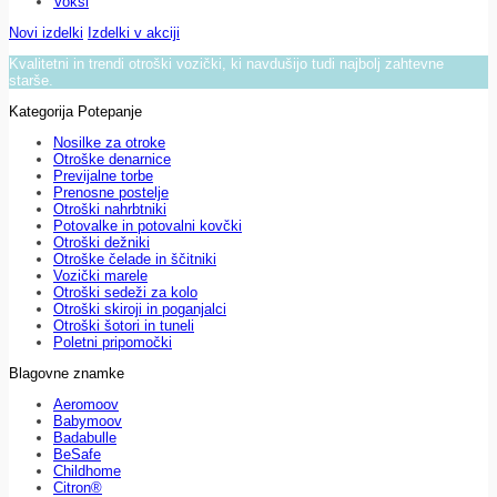
Voksi
Novi izdelki
Izdelki v akciji
Kvalitetni in trendi otroški vozički, ki navdušijo tudi najbolj zahtevne
starše.
Kategorija Potepanje
Nosilke za otroke
Otroške denarnice
Previjalne torbe
Prenosne postelje
Otroški nahrbtniki
Potovalke in potovalni kovčki
Otroški dežniki
Otroške čelade in ščitniki
Vozički marele
Otroški sedeži za kolo
Otroški skiroji in poganjalci
Otroški šotori in tuneli
Poletni pripomočki
Blagovne znamke
Aeromoov
Babymoov
Badabulle
BeSafe
Childhome
Citron®