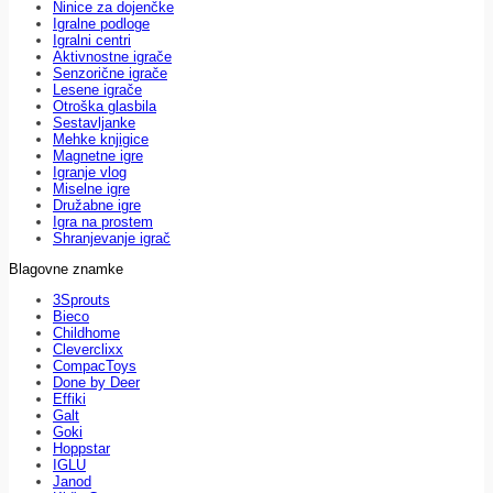
Ninice za dojenčke
Igralne podloge
Igralni centri
Aktivnostne igrače
Senzorične igrače
Lesene igrače
Otroška glasbila
Sestavljanke
Mehke knjigice
Magnetne igre
Igranje vlog
Miselne igre
Družabne igre
Igra na prostem
Shranjevanje igrač
Blagovne znamke
3Sprouts
Bieco
Childhome
Cleverclixx
CompacToys
Done by Deer
Effiki
Galt
Goki
Hoppstar
IGLU
Janod