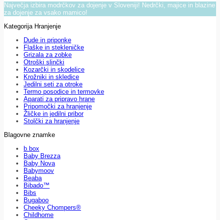
Največja izbira modrčkov za dojenje v Sloveniji! Nedrčki, majice in blazine
za dojenje za vsako mamico!
Kategorija Hranjenje
Dude in priponke
Flaške in stekleničke
Grizala za zobke
Otroški slinčki
Kozarčki in skodelice
Krožniki in skledice
Jedilni seti za otroke
Termo posodice in termovke
Aparati za pripravo hrane
Pripomočki za hranjenje
Žličke in jedilni pribor
Stolčki za hranjenje
Blagovne znamke
b.box
Baby Brezza
Baby Nova
Babymoov
Beaba
Bibado™
Bibs
Bugaboo
Cheeky Chompers®
Childhome