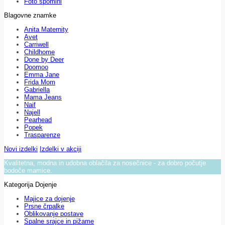
Foto spomini
Blagovne znamke
Anita Maternity
Avet
Carriwell
Childhome
Done by Deer
Doomoo
Emma Jane
Frida Mom
Gabriella
Mama Jeans
Naif
Najell
Pearhead
Popek
Trasparenze
Novi izdelki
Izdelki v akciji
Kvalitetna, modna in udobna oblačila za nosečnice - za dobro počutje
bodoče mamice.
Kategorija Dojenje
Majice za dojenje
Prsne črpalke
Oblikovanje postave
Spalne srajce in pižame