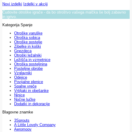
Novi izdelki
Izdelki v akciji
Čudovite otroške igrače - da bo otroštvo vašega malčka še bolj zabavno
in igrivo.
Kategorija Spanje
Otroške varuške
Otroška sobica
Otroške postelje
Zibelke in koški
Gnezdeca
Otroški ležalniki
Ležišča in vzmetnice
Otroška posteljnina
Posteljne obrobe
Vzglavniki
Odejice
Povijalne plenice
Spalne vreče
Vrtiljaki in obešanke
Ninice
Nočne lučke
Dodatki in dekoracije
Blagovne znamke
3Sprouts
A Little Lovely Company
Aeromoov