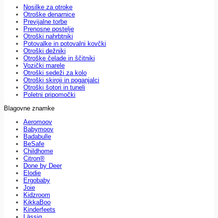
Nosilke za otroke
Otroške denarnice
Previjalne torbe
Prenosne postelje
Otroški nahrbtniki
Potovalke in potovalni kovčki
Otroški dežniki
Otroške čelade in ščitniki
Vozički marele
Otroški sedeži za kolo
Otroški skiroji in poganjalci
Otroški šotori in tuneli
Poletni pripomočki
Blagovne znamke
Aeromoov
Babymoov
Badabulle
BeSafe
Childhome
Citron®
Done by Deer
Elodie
Ergobaby
Joie
Kidzroom
KikkaBoo
Kinderfeets
Lässig