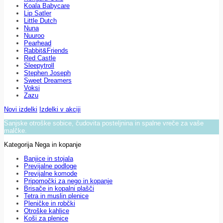
Koala Babycare
Lip Satler
Little Dutch
Nuna
Nuuroo
Pearhead
Rabbit&Friends
Red Castle
Sleepytroll
Stephen Joseph
Sweet Dreamers
Voksi
Zazu
Novi izdelki
Izdelki v akciji
Sanjske otroške sobice, čudovita posteljnina in spalne vreče za vaše
malčke.
Kategorija Nega in kopanje
Banjice in stojala
Previjalne podloge
Previjalne komode
Pripomočki za nego in kopanje
Brisače in kopalni plašči
Tetra in muslin plenice
Pleničke in robčki
Otroške kahlice
Koši za plenice