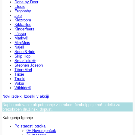
Done by Deer
Elodie
Ergobaby
Joie
Kidzroom
KikkaBoo
Kinderfeets
Lässig
Marky®
MiniMeis
Najell
Scoot&Ride
Skip Hop
SmarTrike®
Stephen Joseph
Tiba+Marl
Trixie
Trunki
Voksi
Wildride®
Novi izdelki
Izdelki v akciji
Naj bo potovanje ali potepanje z otrokom čimbolj prijetno! Izdelki za
brezskrben družinski dopust.
Kategorija Igranje
Po starosti otroka
0+ Novorojenček