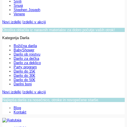
Sivili
Snugi
Stephen Joseph
Venere
Novi izdelki
Izdelki v akciji
Otroška oblačila iz naravnih materialov za dobro počutje vaših otrok!
Kategorija Darila
Božična darila
BabyShower
Darilo ob rojstvu
Darilo za dečka
Darilo za deklico
Party program
Darilo do 15€
Darilo do 30€
Darilo do 50€
Darilni boni
Novi izdelki
Izdelki v akciji
Najlepša darila za nosečnico, otroke in novopečene starše.
Blog
Kontakt