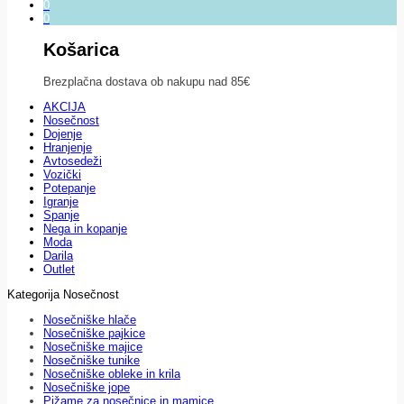
0
0
Košarica
Brezplačna dostava ob nakupu nad 85€
AKCIJA
Nosečnost
Dojenje
Hranjenje
Avtosedeži
Vozički
Potepanje
Igranje
Spanje
Nega in kopanje
Moda
Darila
Outlet
Kategorija Nosečnost
Nosečniške hlače
Nosečniške pajkice
Nosečniške majice
Nosečniške tunike
Nosečniške obleke in krila
Nosečniške jope
Pižame za nosečnice in mamice