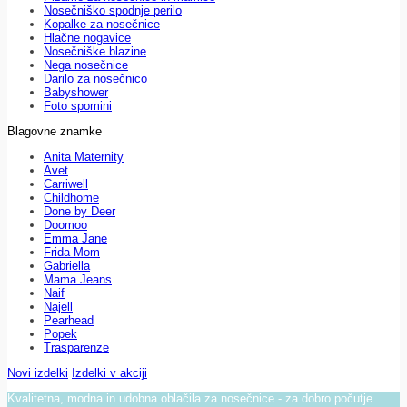
Nosečniško spodnje perilo
Kopalke za nosečnice
Hlačne nogavice
Nosečniške blazine
Nega nosečnice
Darilo za nosečnico
Babyshower
Foto spomini
Blagovne znamke
Anita Maternity
Avet
Carriwell
Childhome
Done by Deer
Doomoo
Emma Jane
Frida Mom
Gabriella
Mama Jeans
Naif
Najell
Pearhead
Popek
Trasparenze
Novi izdelki
Izdelki v akciji
Kvalitetna, modna in udobna oblačila za nosečnice - za dobro počutje