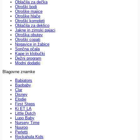
Oblačila za dečka
Otroški bodi
Otroške majice
Otroške hlače
Otroški kompleti
Oblačila za deklico
Jakne in zimski pajaci
Otroška obutev
Otroški copati
Nogavice in žabice
Sončna očala
Kape in klobučki
Dežni program
Modni dodatki
Blagovne znamke
Babiators
Baobaby
Clar
Disney
Elodie
First Steps
Ki ET LA
Little Dutch
Lupo Baby
Nursery Time
Nuuroo
Perletti
Rockahula Kids