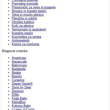
Previjalne komode
Pripomočki za nego in kopanje
Brisače in kopalni plašči
Tetra in muslin plenice
Pleničke in robčki
Otroške kahlice
Koši za plenice
Termometri in aspiratorji
Kopalne igrače
Kozmetika za otroke
Antirepelenti
Kreme za sončenje
Blagovne znamke
Angelcare
Aquascale
Babymoov
Badabulle
Beaba
Biarritz
Curaprox
Diaper Genie®
Done by Deer
Doomoo
Effiki
Frida Baby
KikkaBoo
Kokoso Baby
Licetec V-Comb