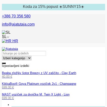
Koda za 15% popust ☀️SUNNY15☀️
+386 70 356 580
info@ajatutaja.com
SL
HR
Izpostavljeni izdelki
Beaba zložljiv šotor Breezy z UV zaščito - Clay Earth
40.00
€
KikkaBoo® Goya Platinum voziček 2v1 - Champagne
699.00
€
MAST voziček za dvojčke M. Twin X Light - Lion
699.00
€