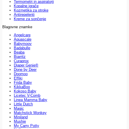
Termometri in aspiratorji
Kopalne igrače
Kozmetika za otroke
Antirepelenti
Kreme za sončenje
Blagovne znamke
Angelcare
Aquascale
Babymoov
Badabulle
Beaba
Biarritz
Curaprox
Diaper Genie®
Done by Deer
Doomoo
Effiki
Frida Baby
KikkaBoo
Kokoso Baby
Licetec V-Comb
Linea Mamma Baby
Little Dutch
Magic
Matchstick Monkey
Miniland
Mushie
My Carry Potty