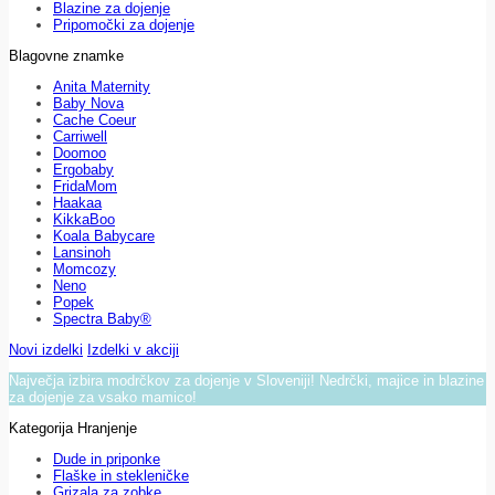
Blazine za dojenje
Pripomočki za dojenje
Blagovne znamke
Anita Maternity
Baby Nova
Cache Coeur
Carriwell
Doomoo
Ergobaby
FridaMom
Haakaa
KikkaBoo
Koala Babycare
Lansinoh
Momcozy
Neno
Popek
Spectra Baby®
Novi izdelki
Izdelki v akciji
Največja izbira modrčkov za dojenje v Sloveniji! Nedrčki, majice in blazine
za dojenje za vsako mamico!
Kategorija Hranjenje
Dude in priponke
Flaške in stekleničke
Grizala za zobke