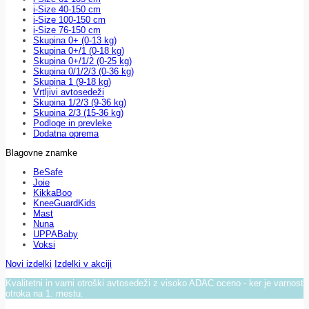
i-Size 40-150 cm
i-Size 100-150 cm
i-Size 76-150 cm
Skupina 0+ (0-13 kg)
Skupina 0+/1 (0-18 kg)
Skupina 0+/1/2 (0-25 kg)
Skupina 0/1/2/3 (0-36 kg)
Skupina 1 (9-18 kg)
Vrtljivi avtosedeži
Skupina 1/2/3 (9-36 kg)
Skupina 2/3 (15-36 kg)
Podloge in prevleke
Dodatna oprema
Blagovne znamke
BeSafe
Joie
KikkaBoo
KneeGuardKids
Mast
Nuna
UPPABaby
Voksi
Novi izdelki
Izdelki v akciji
Kvalitetni in varni otroški avtosedeži z visoko ADAC oceno - ker je varnost
otroka na 1. mestu.