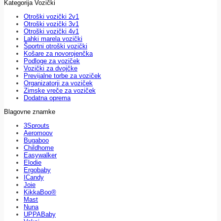
Kategorija Vozički
Otroški vozički 2v1
Otroški vozički 3v1
Otroški vozički 4v1
Lahki marela vozički
Športni otroški vozički
Košare za novorojenčka
Podloge za voziček
Vozički za dvojčke
Previjalne torbe za voziček
Organizatorji za voziček
Zimske vreče za voziček
Dodatna oprema
Blagovne znamke
3Sprouts
Aeromoov
Bugaboo
Childhome
Easywalker
Elodie
Ergobaby
ICandy
Joie
KikkaBoo®
Mast
Nuna
UPPABaby