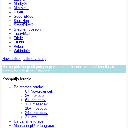
Marky®
MiniMeis
Najell
Scoot&Ride
Skip Hop
SmarTrike®
Stephen Joseph
Tiba+Marl
Trixie
Trunki
Voksi
Wildride®
Novi izdelki
Izdelki v akciji
Naj bo potovanje ali potepanje z otrokom čimbolj prijetno! Izdelki za
brezskrben družinski dopust.
Kategorija Igranje
Po starosti otroka
0+ Novorojenček
3+ mesece
6+ mesecev
12+ mesecev
18+ mesecev
24+ mesecev
3+ leta
Ustvarjalne igrače
Mehke in plišaste igrače