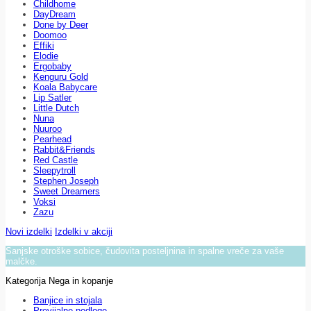
Childhome
DayDream
Done by Deer
Doomoo
Effiki
Elodie
Ergobaby
Kenguru Gold
Koala Babycare
Lip Satler
Little Dutch
Nuna
Nuuroo
Pearhead
Rabbit&Friends
Red Castle
Sleepytroll
Stephen Joseph
Sweet Dreamers
Voksi
Zazu
Novi izdelki
Izdelki v akciji
Sanjske otroške sobice, čudovita posteljnina in spalne vreče za vaše
malčke.
Kategorija Nega in kopanje
Banjice in stojala
Previjalne podloge