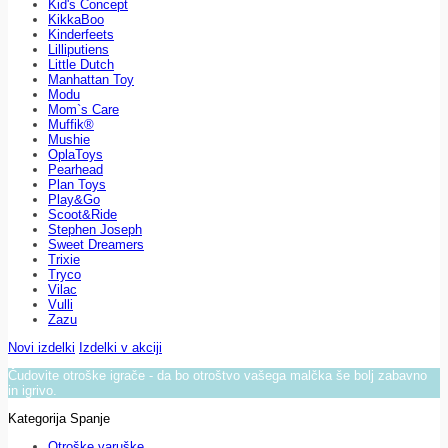
Kid's Concept
KikkaBoo
Kinderfeets
Lilliputiens
Little Dutch
Manhattan Toy
Modu
Mom`s Care
Muffik®
Mushie
OplaToys
Pearhead
Plan Toys
Play&Go
Scoot&Ride
Stephen Joseph
Sweet Dreamers
Trixie
Tryco
Vilac
Vulli
Zazu
Novi izdelki
Izdelki v akciji
Čudovite otroške igrače - da bo otroštvo vašega malčka še bolj zabavno
in igrivo.
Kategorija Spanje
Otroške varuške