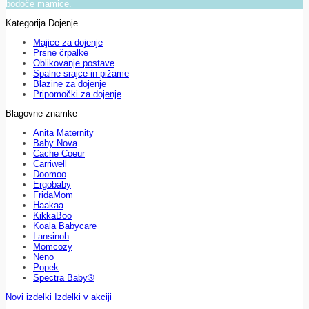
bodoče mamice.
Kategorija Dojenje
Majice za dojenje
Prsne črpalke
Oblikovanje postave
Spalne srajce in pižame
Blazine za dojenje
Pripomočki za dojenje
Blagovne znamke
Anita Maternity
Baby Nova
Cache Coeur
Carriwell
Doomoo
Ergobaby
FridaMom
Haakaa
KikkaBoo
Koala Babycare
Lansinoh
Momcozy
Neno
Popek
Spectra Baby®
Novi izdelki
Izdelki v akciji