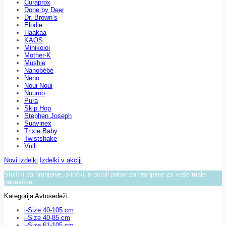
Curaprox
Done by Deer
Dr. Brown’s
Elodie
Haakaa
KAOS
Minikoioi
Mother-K
Mushie
Nanobébé
Neno
Noui Noui
Nuuroo
Pura
Skip Hop
Stephen Joseph
Suavinex
Trixie Baby
Twistshake
Vulli
Novi izdelki
Izdelki v akciji
Stolčki za hranjenje, slinčki in ostali pribor za hranjenje za vaše male
papavčke.
Kategorija Avtosedeži
i-Size 40-105 cm
i-Size 40-85 cm
i-Size 61-105 cm