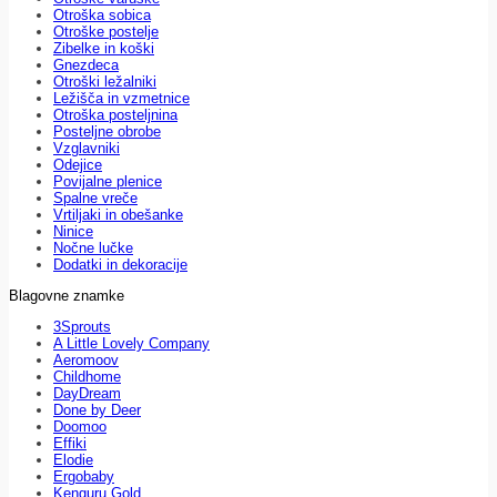
Otroška sobica
Otroške postelje
Zibelke in koški
Gnezdeca
Otroški ležalniki
Ležišča in vzmetnice
Otroška posteljnina
Posteljne obrobe
Vzglavniki
Odejice
Povijalne plenice
Spalne vreče
Vrtiljaki in obešanke
Ninice
Nočne lučke
Dodatki in dekoracije
Blagovne znamke
3Sprouts
A Little Lovely Company
Aeromoov
Childhome
DayDream
Done by Deer
Doomoo
Effiki
Elodie
Ergobaby
Kenguru Gold