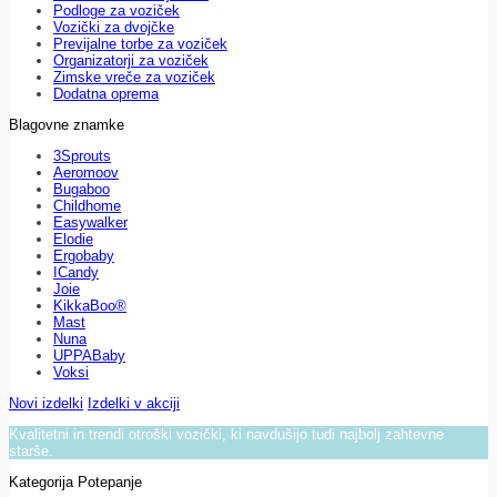
Podloge za voziček
Vozički za dvojčke
Previjalne torbe za voziček
Organizatorji za voziček
Zimske vreče za voziček
Dodatna oprema
Blagovne znamke
3Sprouts
Aeromoov
Bugaboo
Childhome
Easywalker
Elodie
Ergobaby
ICandy
Joie
KikkaBoo®
Mast
Nuna
UPPABaby
Voksi
Novi izdelki
Izdelki v akciji
Kvalitetni in trendi otroški vozički, ki navdušijo tudi najbolj zahtevne
starše.
Kategorija Potepanje