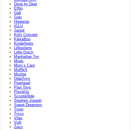
Done by Deer
Effiki
Galt
Goki
Hoppstar
IGLU
Janod
Kid's Concept
KikkaBoo
Kinderfeets
Lilliputiens
Little Dutch
Manhattan Toy
Modu
Mom`s Care
Muffik®
Mushie
OplaToys
Pearhead
Plan Toys
Play&Go
Scoot&Ride
Stephen Joseph
Sweet Dreamers
Trixie
Tryco
Vilac
Vulli
Zazu