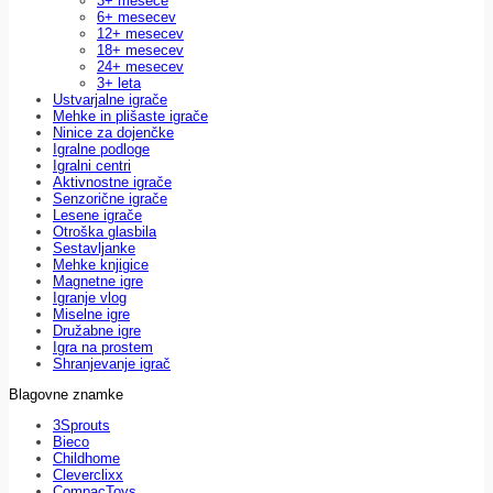
3+ mesece
6+ mesecev
12+ mesecev
18+ mesecev
24+ mesecev
3+ leta
Ustvarjalne igrače
Mehke in plišaste igrače
Ninice za dojenčke
Igralne podloge
Igralni centri
Aktivnostne igrače
Senzorične igrače
Lesene igrače
Otroška glasbila
Sestavljanke
Mehke knjigice
Magnetne igre
Igranje vlog
Miselne igre
Družabne igre
Igra na prostem
Shranjevanje igrač
Blagovne znamke
3Sprouts
Bieco
Childhome
Cleverclixx
CompacToys