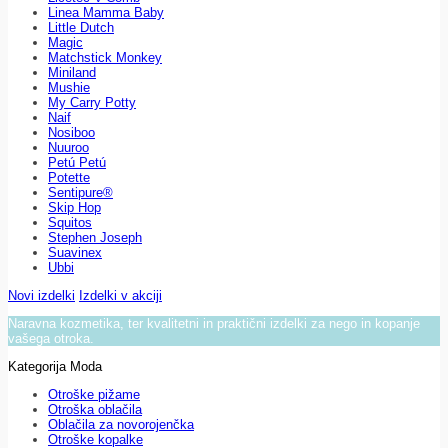
Linea Mamma Baby
Little Dutch
Magic
Matchstick Monkey
Miniland
Mushie
My Carry Potty
Naif
Nosiboo
Nuuroo
Petú Petú
Potette
Sentipure®
Skip Hop
Squitos
Stephen Joseph
Suavinex
Ubbi
Novi izdelki
Izdelki v akciji
Naravna kozmetika, ter kvalitetni in praktični izdelki za nego in kopanje
vašega otroka.
Kategorija Moda
Otroške pižame
Otroška oblačila
Oblačila za novorojenčka
Otroške kopalke