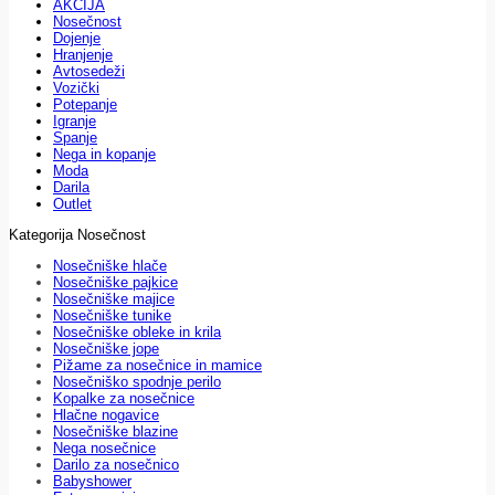
AKCIJA
Nosečnost
Dojenje
Hranjenje
Avtosedeži
Vozički
Potepanje
Igranje
Spanje
Nega in kopanje
Moda
Darila
Outlet
Kategorija Nosečnost
Nosečniške hlače
Nosečniške pajkice
Nosečniške majice
Nosečniške tunike
Nosečniške obleke in krila
Nosečniške jope
Pižame za nosečnice in mamice
Nosečniško spodnje perilo
Kopalke za nosečnice
Hlačne nogavice
Nosečniške blazine
Nega nosečnice
Darilo za nosečnico
Babyshower