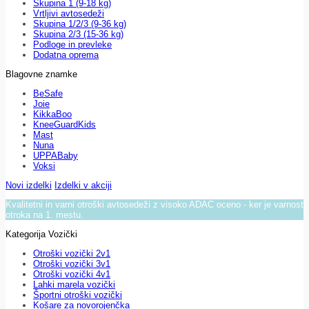
Skupina 1 (9-18 kg)
Vrtljivi avtosedeži
Skupina 1/2/3 (9-36 kg)
Skupina 2/3 (15-36 kg)
Podloge in prevleke
Dodatna oprema
Blagovne znamke
BeSafe
Joie
KikkaBoo
KneeGuardKids
Mast
Nuna
UPPABaby
Voksi
Novi izdelki
Izdelki v akciji
Kvalitetni in varni otroški avtosedeži z visoko ADAC oceno - ker je varnost
otroka na 1. mestu.
Kategorija Vozički
Otroški vozički 2v1
Otroški vozički 3v1
Otroški vozički 4v1
Lahki marela vozički
Športni otroški vozički
Košare za novorojenčka