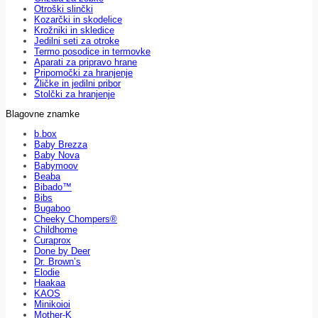
Otroški slinčki
Kozarčki in skodelice
Krožniki in skledice
Jedilni seti za otroke
Termo posodice in termovke
Aparati za pripravo hrane
Pripomočki za hranjenje
Žličke in jedilni pribor
Stolčki za hranjenje
Blagovne znamke
b.box
Baby Brezza
Baby Nova
Babymoov
Beaba
Bibado™
Bibs
Bugaboo
Cheeky Chompers®
Childhome
Curaprox
Done by Deer
Dr. Brown’s
Elodie
Haakaa
KAOS
Minikoioi
Mother-K