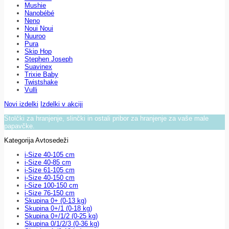
Mushie
Nanobébé
Neno
Noui Noui
Nuuroo
Pura
Skip Hop
Stephen Joseph
Suavinex
Trixie Baby
Twistshake
Vulli
Novi izdelki
Izdelki v akciji
Stolčki za hranjenje, slinčki in ostali pribor za hranjenje za vaše male
papavčke.
Kategorija Avtosedeži
i-Size 40-105 cm
i-Size 40-85 cm
i-Size 61-105 cm
i-Size 40-150 cm
i-Size 100-150 cm
i-Size 76-150 cm
Skupina 0+ (0-13 kg)
Skupina 0+/1 (0-18 kg)
Skupina 0+/1/2 (0-25 kg)
Skupina 0/1/2/3 (0-36 kg)