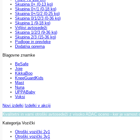
Skupina 0+ (0-13 kg)
Skupina 0+/1 (0-18 kg)
Skupina 0+/1/2 (0-25 kg)
Skupina 0/1/2/3 (0-36 kg)
Skupina 1 (9-18 kg)
Vrtljivi avtosedeži
Skupina 1/2/3 (9-36 kg)
Skupina 2/3 (15-36 kg)
Podloge in prevleke
Dodatna oprema
Blagovne znamke
BeSafe
Joie
KikkaBoo
KneeGuardKids
Mast
Nuna
UPPABaby
Voksi
Novi izdelki
Izdelki v akciji
Kvalitetni in varni otroški avtosedeži z visoko ADAC oceno - ker je varnost 
Kategorija Vozički
Otroški vozički 2v1
Otroški vozički 3v1