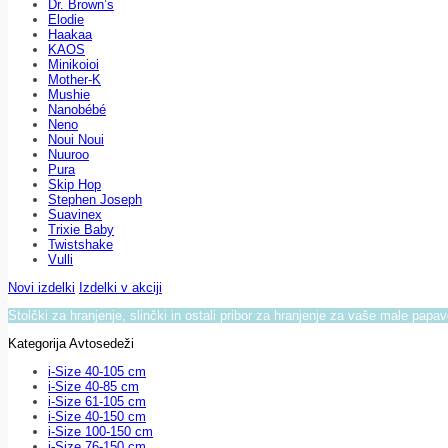
Dr. Brown’s
Elodie
Haakaa
KAOS
Minikoioi
Mother-K
Mushie
Nanobébé
Neno
Noui Noui
Nuuroo
Pura
Skip Hop
Stephen Joseph
Suavinex
Trixie Baby
Twistshake
Vulli
Novi izdelki
Izdelki v akciji
Stolčki za hranjenje, slinčki in ostali pribor za hranjenje za vaše male papa
Kategorija Avtosedeži
i-Size 40-105 cm
i-Size 40-85 cm
i-Size 61-105 cm
i-Size 40-150 cm
i-Size 100-150 cm
i-Size 76-150 cm