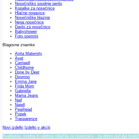
Nosečniško spodnje perilo
Kopalke za nosečnice
Hlačne nogavice
Nosečniške blazine
Nega nosečnice
Darilo za nosečnico
Babyshower
Foto spomini
Blagovne znamke
Anita Maternity
Avet
Carriwell
Childhome
Done by Deer
Doomoo
Emma Jane
Frida Mom
Gabriella
Mama Jeans
Naif
Najell
Pearhead
Popek
Trasparenze
Novi izdelki
Izdelki v akciji
Kvalitetna, modna in udobna oblačila za nosečnice - za dobro počutje bod