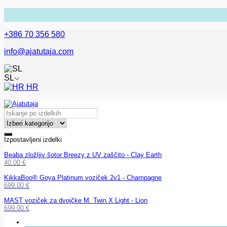
+386 70 356 580
info@ajatutaja.com
SL
HR
Izpostavljeni izdelki
Beaba zložljiv šotor Breezy z UV zaščito - Clay Earth
40.00
€
KikkaBoo® Goya Platinum voziček 2v1 - Champagne
699.00
€
MAST voziček za dvojčke M. Twin X Light - Lion
699.00
€