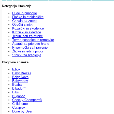
Kategorija Hranjenje
Dude in priponke
Flaške in stekleničke
Grizala za zobke
Otroški slinčki
Kozarčki in skodelice
Krožniki in skledice
Jedilni seti za otroke
Termo posodice in termovke
Aparati za pripravo hrane
Pripomočki za hranjenje
Žličke in jedilni pribor
Stolčki za hranjenje
Blagovne znamke
b.box
Baby Brezza
Baby Nova
Babymoov
Beaba
Bibado™
Bibs
Bugaboo
Cheeky Chompers®
Childhome
Curaprox
Done by Deer