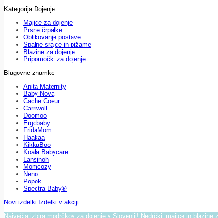
Kategorija Dojenje
Majice za dojenje
Prsne črpalke
Oblikovanje postave
Spalne srajce in pižame
Blazine za dojenje
Pripomočki za dojenje
Blagovne znamke
Anita Maternity
Baby Nova
Cache Coeur
Carriwell
Doomoo
Ergobaby
FridaMom
Haakaa
KikkaBoo
Koala Babycare
Lansinoh
Momcozy
Neno
Popek
Spectra Baby®
Novi izdelki
Izdelki v akciji
Največja izbira modrčkov za dojenje v Sloveniji! Nedrčki, majice in blazine