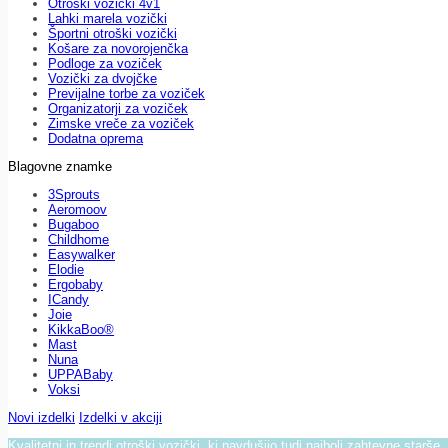
Otroški vozički 4v1
Lahki marela vozički
Športni otroški vozički
Košare za novorojenčka
Podloge za voziček
Vozički za dvojčke
Previjalne torbe za voziček
Organizatorji za voziček
Zimske vreče za voziček
Dodatna oprema
Blagovne znamke
3Sprouts
Aeromoov
Bugaboo
Childhome
Easywalker
Elodie
Ergobaby
ICandy
Joie
KikkaBoo®
Mast
Nuna
UPPABaby
Voksi
Novi izdelki
Izdelki v akciji
Kvalitetni in trendi otroški vozički, ki navdušijo tudi najbolj zahtevne starše.