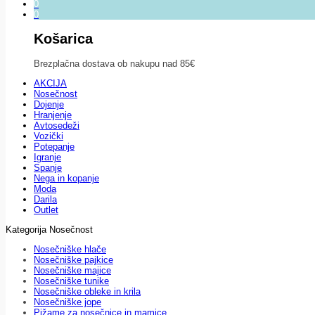
0
0
Košarica
Brezplačna dostava ob nakupu nad 85€
AKCIJA
Nosečnost
Dojenje
Hranjenje
Avtosedeži
Vozički
Potepanje
Igranje
Spanje
Nega in kopanje
Moda
Darila
Outlet
Kategorija Nosečnost
Nosečniške hlače
Nosečniške pajkice
Nosečniške majice
Nosečniške tunike
Nosečniške obleke in krila
Nosečniške jope
Pižame za nosečnice in mamice