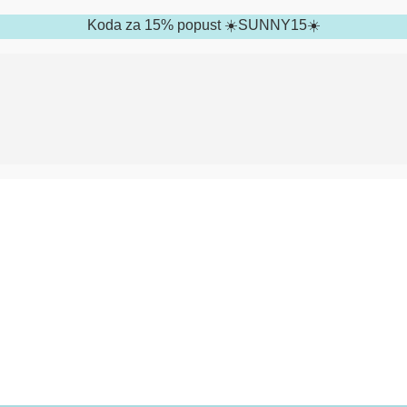
Koda za 15% popust ☀️SUNNY15☀️