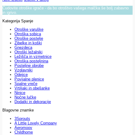
Čudovite otroške igrače - da bo otroštvo vašega malčka še bolj zabavno
in igrivo.
Kategorija Spanje
Otroške varuške
Otroška sobica
Otroške postelje
Zibelke in koški
Gnezdeca
Otroški ležalniki
Ležišča in vzmetnice
Otroška posteljnina
Posteljne obrobe
Vzglavniki
Odejice
Povijalne plenice
Spalne vreče
Vrtiljaki in obešanke
Ninice
Nočne lučke
Dodatki in dekoracije
Blagovne znamke
3Sprouts
A Little Lovely Company
Aeromoov
Childhome