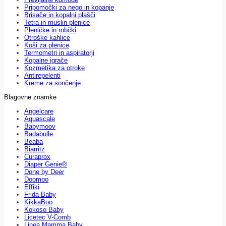
Pripomočki za nego in kopanje
Brisače in kopalni plašči
Tetra in muslin plenice
Pleničke in robčki
Otroške kahlice
Koši za plenice
Termometri in aspiratorji
Kopalne igrače
Kozmetika za otroke
Antirepelenti
Kreme za sončenje
Blagovne znamke
Angelcare
Aquascale
Babymoov
Badabulle
Beaba
Biarritz
Curaprox
Diaper Genie®
Done by Deer
Doomoo
Effiki
Frida Baby
KikkaBoo
Kokoso Baby
Licetec V-Comb
Linea Mamma Baby