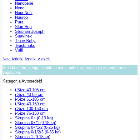
Nanobébé
Neno
Noui Noui
Nuuroo
Pura
Skip Hop
Stephen Joseph
Suavinex
Trixie Baby
Twistshake
Vulli
Novi izdelki
Izdelki v akciji
Stolčki za hranjenje, slinčki in ostali pribor za hranjenje za vaše male
papavčke.
Kategorija Avtosedeži
i-Size 40-105 cm
i-Size 40-85 cm
i-Size 61-105 cm
i-Size 40-150 cm
i-Size 100-150 cm
i-Size 76-150 cm
Skupina 0+ (0-13 kg)
Skupina 0+/1 (0-18 kg)
Skupina 0+/1/2 (0-25 kg)
Skupina 0/1/2/3 (0-36 kg)
Skupina 1 (9-18 kg)