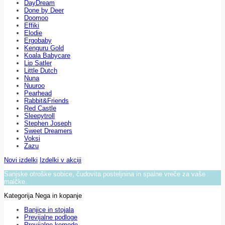
DayDream
Done by Deer
Doomoo
Effiki
Elodie
Ergobaby
Kenguru Gold
Koala Babycare
Lip Satler
Little Dutch
Nuna
Nuuroo
Pearhead
Rabbit&Friends
Red Castle
Sleepytroll
Stephen Joseph
Sweet Dreamers
Voksi
Zazu
Novi izdelki
Izdelki v akciji
Sanjske otroške sobice, čudovita posteljnina in spalne vreče za vaše
malčke.
Kategorija Nega in kopanje
Banjice in stojala
Previjalne podloge
Previjalne komode