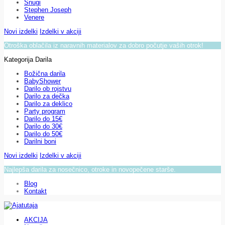
Snugi
Stephen Joseph
Venere
Novi izdelki
Izdelki v akciji
Otroška oblačila iz naravnih materialov za dobro počutje vaših otrok!
Kategorija Darila
Božična darila
BabyShower
Darilo ob rojstvu
Darilo za dečka
Darilo za deklico
Party program
Darilo do 15€
Darilo do 30€
Darilo do 50€
Darilni boni
Novi izdelki
Izdelki v akciji
Najlepša darila za nosečnico, otroke in novopečene starše.
Blog
Kontakt
AKCIJA