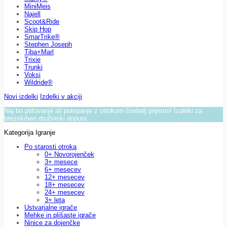
MiniMeis
Najell
Scoot&Ride
Skip Hop
SmarTrike®
Stephen Joseph
Tiba+Marl
Trixie
Trunki
Voksi
Wildride®
Novi izdelki
Izdelki v akciji
Naj bo potovanje ali potepanje z otrokom čimbolj prijetno! Izdelki za
brezskrben družinski dopust.
Kategorija Igranje
Po starosti otroka
0+ Novorojenček
3+ mesece
6+ mesecev
12+ mesecev
18+ mesecev
24+ mesecev
3+ leta
Ustvarjalne igrače
Mehke in plišaste igrače
Ninice za dojenčke