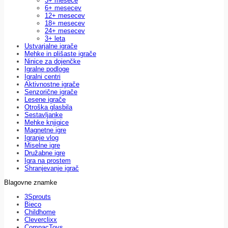
3+ mesece
6+ mesecev
12+ mesecev
18+ mesecev
24+ mesecev
3+ leta
Ustvarjalne igrače
Mehke in plišaste igrače
Ninice za dojenčke
Igralne podloge
Igralni centri
Aktivnostne igrače
Senzorične igrače
Lesene igrače
Otroška glasbila
Sestavljanke
Mehke knjigice
Magnetne igre
Igranje vlog
Miselne igre
Družabne igre
Igra na prostem
Shranjevanje igrač
Blagovne znamke
3Sprouts
Bieco
Childhome
Cleverclixx
CompacToys