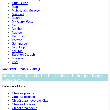
Little Dutch
Magic
Matchstick Monkey
Miniland
Mushie
My Carry Potty
Naif
Nosiboo
Nuuroo
Petú Petú
Potette
Sentipure®
Skip Hop
Squitos
Stephen Joseph
Suavinex
Ubbi
Novi izdelki
Izdelki v akciji
Naravna kozmetika, ter kvalitetni in praktični izdelki za nego in kopanje
vašega otroka.
Kategorija Moda
Otroške pižame
Otroška oblačila
Oblačila za novorojenčka
Otroške kopalke
Oblačila za dečka