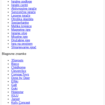
Igralne podloge
Igralni centri
Aktivnostne igrače
Senzorične igrače
Lesene igrače
Otroška glasbila
Sestavljanke
Mehke knjigice
Magnetne igre
Igranje vlog
Miselne igre
Družabne igre
Igra na prostem
Shranjevanje igrač
Blagovne znamke
3Sprouts
Bieco
Childhome
Cleverclixx
CompacToys
Done by Deer
Effiki
Galt
Goki
Hoppstar
IGLU
Janod
Kid's Concept