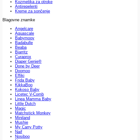
Kozmetika za otroke
Antirepelenti
Kreme za sončenje
Blagovne znamke
Angelcare
Aquascale
Babymoov
Badabulle
Beaba
Biarritz
Curaprox
Diaper Genie®
Done by Deer
Doomoo
Effiki
Frida Baby
KikkaBoo
Kokoso Baby
Licetec V-Comb
Linea Mamma Baby
Little Dutch
Magic
Matchstick Monkey
Miniland
Mushie
My Carry Potty
Naif
Nosiboo