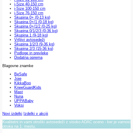
i-Size 40-150 cm
i-Size 100-150 cm
i-Size 76-150 cm
Skupina 0+ (0-13 kg)
Skupina 0+/1 (0-18 kg)
Skupina 0+/1/2 (0-25 kg)
Skupina 0/1/2/3 (0-36 kg)
Skupina 1 (9-18 kg)
Vrtljivi avtosedeži
Skupina 1/2/3 (9-36 kg)
Skupina 2/3 (15-36 kg)
Podloge in prevleke
Dodatna oprema
Blagovne znamke
BeSafe
Joie
KikkaBoo
KneeGuardKids
Mast
Nuna
UPPABaby
Voksi
Novi izdelki
Izdelki v akciji
Kvalitetni in varni otroški avtosedeži z visoko ADAC oceno - ker je varnost
otroka na 1. mestu.