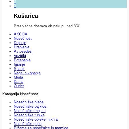
0
0
Košarica
Brezplačna dostava ob nakupu nad 85€
AKCIJA
Nosečnost
Dojenje
Hranjenje
Avtosedeži
Vozički
Potepanje
Igranje
Spanje
Nega in kopanje
Moda
Darila
Outlet
Kategorija Nosečnost
Nosečniške hlače
Nosečniške pajkice
Nosečniške majice
Nosečniške tunike
Nosečniške obleke in krila
Nosečniške jope
Pižame za nosečnice in mamice