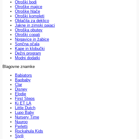
Otroški bodi
Otroške majice
Otroške hlače
Otroški kompleti
Oblačila za deklico
Jakne in zimski pajaci
Otroška obutev
Otroški copati
Nogavice in žabice
Sončna očala
Kape in klobučki
Dežni program
Modni dodatki
Blagovne znamke
Babiators
Baobaby
Clar
Disney
Elodie
First Steps
Ki ET LA
Little Dutch
Lupo Baby
Nursery Time
Nuuroo
Perletti
Rockahula Kids
Sivili