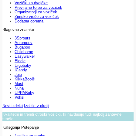
Vozički za dvojčke
Previjalne torbe za voziček
Organizatorji za voziček
Zimske vreče za voziček
Dodatna oprema
Blagovne znamke
3Sprouts
Aeromoov
Bugaboo
Childhome
Easywalker
Elodie
Ergobaby
ICandy
Joie
KikkaBoo®
Mast
Nuna
UPPABaby
Voksi
Novi izdelki
Izdelki v akciji
Kvalitetni in trendi otroški vozički, ki navdušijo tudi najbolj zahtevne
starše.
Kategorija Potepanje
Nosilke za otroke