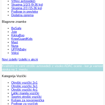
Vrtljivi avtosedeži
Skupina 1/2/3 (9-36 kg)
Skupina 2/3 (15-36 kg)
Podloge in prevleke
Dodatna oprema
Blagovne znamke
BeSafe
Joie
KikkaBoo
KneeGuardKids
Mast
Nuna
UPPABaby
Voksi
Novi izdelki
Izdelki v akciji
Kvalitetni in varni otroški avtosedeži z visoko ADAC oceno - ker je varnost
otroka na 1. mestu.
Kategorija Vozički
Otroški vozički 2v1
Otroški vozički 3v1
Otroški vozički 4v1
Lahki marela vozički
Športni otroški vozički
Košare za novorojenčka
Podloge za voziček