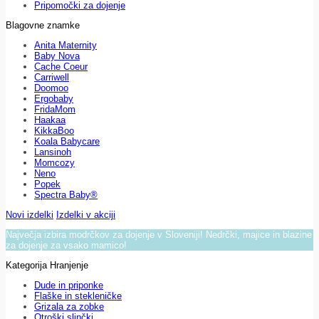
Pripomočki za dojenje
Blagovne znamke
Anita Maternity
Baby Nova
Cache Coeur
Carriwell
Doomoo
Ergobaby
FridaMom
Haakaa
KikkaBoo
Koala Babycare
Lansinoh
Momcozy
Neno
Popek
Spectra Baby®
Novi izdelki
Izdelki v akciji
Največja izbira modrčkov za dojenje v Sloveniji! Nedrčki, majice in blazine
za dojenje za vsako mamico!
Kategorija Hranjenje
Dude in priponke
Flaške in stekleničke
Grizala za zobke
Otroški slinčki