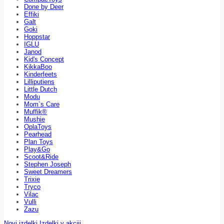
Done by Deer
Effiki
Galt
Goki
Hoppstar
IGLU
Janod
Kid's Concept
KikkaBoo
Kinderfeets
Lilliputiens
Little Dutch
Modu
Mom`s Care
Muffik®
Mushie
OplaToys
Pearhead
Plan Toys
Play&Go
Scoot&Ride
Stephen Joseph
Sweet Dreamers
Trixie
Tryco
Vilac
Vulli
Zazu
Novi izdelki
Izdelki v akciji