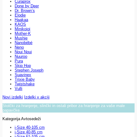
Curaprox
Done by Deer
Dr. Brown’s
Elodie
Haakaa
KAOS
Minikoioi
Mother-K
Mushie
Nanobébé
Neno
Noui Noui
Nuuroo
Pura
Skip Hop
Stephen Joseph
Suavinex
Trixie Baby
Twistshake
Vulli
Novi izdelki
Izdelki v akciji
Stolčki za hranjenje, slinčki in ostali pribor za hranjenje za vaše male
papavčke.
Kategorija Avtosedeži
i-Size 40-105 cm
i-Size 40-85 cm
i-Size 61-105 cm