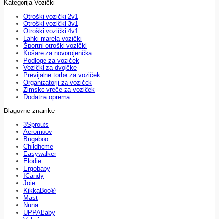
Kategorija Vozički
Otroški vozički 2v1
Otroški vozički 3v1
Otroški vozički 4v1
Lahki marela vozički
Športni otroški vozički
Košare za novorojenčka
Podloge za voziček
Vozički za dvojčke
Previjalne torbe za voziček
Organizatorji za voziček
Zimske vreče za voziček
Dodatna oprema
Blagovne znamke
3Sprouts
Aeromoov
Bugaboo
Childhome
Easywalker
Elodie
Ergobaby
ICandy
Joie
KikkaBoo®
Mast
Nuna
UPPABaby