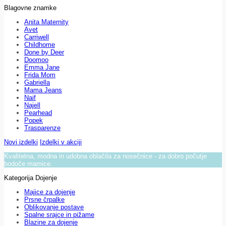
Blagovne znamke
Anita Maternity
Avet
Carriwell
Childhome
Done by Deer
Doomoo
Emma Jane
Frida Mom
Gabriella
Mama Jeans
Naif
Najell
Pearhead
Popek
Trasparenze
Novi izdelki
Izdelki v akciji
Kvalitetna, modna in udobna oblačila za nosečnice - za dobro počutje
bodoče mamice.
Kategorija Dojenje
Majice za dojenje
Prsne črpalke
Oblikovanje postave
Spalne srajce in pižame
Blazine za dojenje