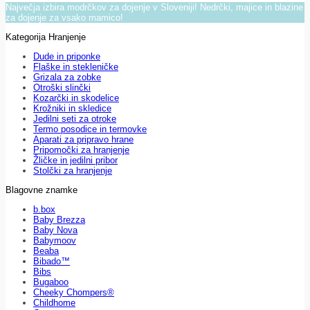
Največja izbira modrčkov za dojenje v Sloveniji! Nedrčki, majice in blazine
za dojenje za vsako mamico!
Kategorija Hranjenje
Dude in priponke
Flaške in stekleničke
Grizala za zobke
Otroški slinčki
Kozarčki in skodelice
Krožniki in skledice
Jedilni seti za otroke
Termo posodice in termovke
Aparati za pripravo hrane
Pripomočki za hranjenje
Žličke in jedilni pribor
Stolčki za hranjenje
Blagovne znamke
b.box
Baby Brezza
Baby Nova
Babymoov
Beaba
Bibado™
Bibs
Bugaboo
Cheeky Chompers®
Childhome