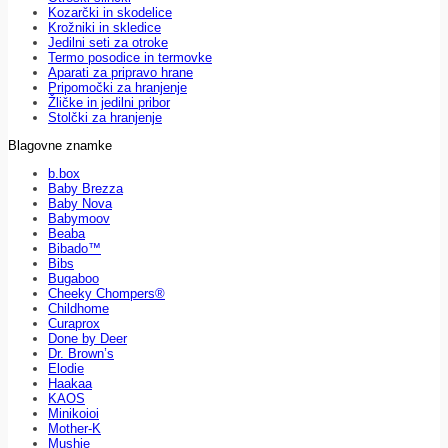
Kozarčki in skodelice
Krožniki in skledice
Jedilni seti za otroke
Termo posodice in termovke
Aparati za pripravo hrane
Pripomočki za hranjenje
Žličke in jedilni pribor
Stolčki za hranjenje
Blagovne znamke
b.box
Baby Brezza
Baby Nova
Babymoov
Beaba
Bibado™
Bibs
Bugaboo
Cheeky Chompers®
Childhome
Curaprox
Done by Deer
Dr. Brown’s
Elodie
Haakaa
KAOS
Minikoioi
Mother-K
Mushie