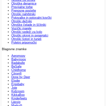
Otroške denarnice
Previjalne torbe
Prenosne postelje
Otroški nahrbtniki
Potovalke in potovalni kovčki
Otroški dežniki
Otroške čelade in ščitniki
Vozički marele
Otroški sedeži za kolo
Otroški skiroji in poganjalci
Otroški šotori in tuneli
Poletni pripomočki
Blagovne znamke
Aeromoov
Babymoov
Badabulle
BeSafe
Childhome
Citron®
Done by Deer
Elodie
Ergobaby
Joie
Kidzroom
KikkaBoo
Kinderfeets
Lässig
Marky®