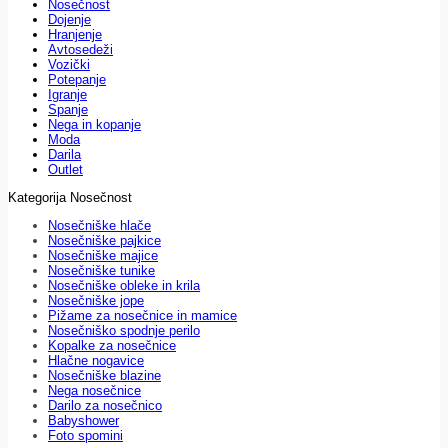
Nosečnost
Dojenje
Hranjenje
Avtosedeži
Vozički
Potepanje
Igranje
Spanje
Nega in kopanje
Moda
Darila
Outlet
Kategorija Nosečnost
Nosečniške hlače
Nosečniške pajkice
Nosečniške majice
Nosečniške tunike
Nosečniške obleke in krila
Nosečniške jope
Pižame za nosečnice in mamice
Nosečniško spodnje perilo
Kopalke za nosečnice
Hlačne nogavice
Nosečniške blazine
Nega nosečnice
Darilo za nosečnico
Babyshower
Foto spomini