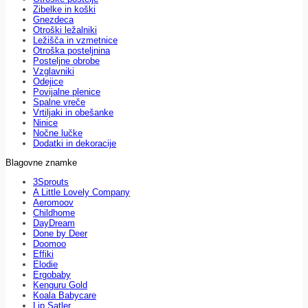
Zibelke in koški
Gnezdeca
Otroški ležalniki
Ležišča in vzmetnice
Otroška posteljnina
Posteljne obrobe
Vzglavniki
Odejice
Povijalne plenice
Spalne vreče
Vrtiljaki in obešanke
Ninice
Nočne lučke
Dodatki in dekoracije
Blagovne znamke
3Sprouts
A Little Lovely Company
Aeromoov
Childhome
DayDream
Done by Deer
Doomoo
Effiki
Elodie
Ergobaby
Kenguru Gold
Koala Babycare
Lip Satler