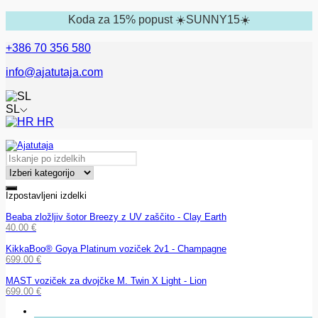
Koda za 15% popust ☀️SUNNY15☀️
+386 70 356 580
info@ajatutaja.com
SL
HR
Izpostavljeni izdelki
Beaba zložljiv šotor Breezy z UV zaščito - Clay Earth
40.00
€
KikkaBoo® Goya Platinum voziček 2v1 - Champagne
699.00
€
MAST voziček za dvojčke M. Twin X Light - Lion
699.00
€