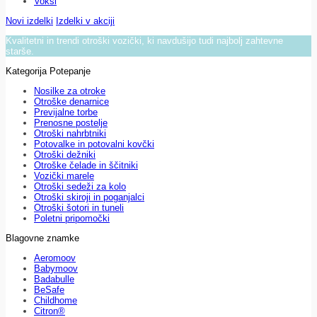
Voksi
Novi izdelki
Izdelki v akciji
Kvalitetni in trendi otroški vozički, ki navdušijo tudi najbolj zahtevne
starše.
Kategorija Potepanje
Nosilke za otroke
Otroške denarnice
Previjalne torbe
Prenosne postelje
Otroški nahrbtniki
Potovalke in potovalni kovčki
Otroški dežniki
Otroške čelade in ščitniki
Vozički marele
Otroški sedeži za kolo
Otroški skiroji in poganjalci
Otroški šotori in tuneli
Poletni pripomočki
Blagovne znamke
Aeromoov
Babymoov
Badabulle
BeSafe
Childhome
Citron®