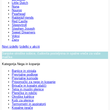
Little Dutch
Nuna
Nuuroo
Pearhead
Rabbit&Friends
Red Castle
Sleepytroll
Stephen Joseph
Sweet Dreamers
Voksi
Zazu
Novi izdelki
Izdelki v akciji
Sanjske otroške sobice, čudovita posteljnina in spalne vreče za vaše
malčke.
Kategorija Nega in kopanje
Banjice in stojala
Previjalne podloge
Previjalne komode
Pripomočki za nego in kopanje
Brisače in kopalni plašči
Tetra in muslin plenice
Pleničke in robčki
Otroške kahlice
Koši za plenice
Termometri in aspiratorji
Kopalne igrače