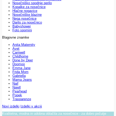
Nosečniško spodnje perilo
Kopalke za nosečnice
Hlačne nogavice
Nosečniške blazine
Nega nosečnice
Darilo za nosečnico
Babyshower
Foto spomini
Blagovne znamke
Anita Maternity
Avet
Carriwell
Childhome
Done by Deer
Doomoo
Emma Jane
Frida Mom
Gabriella
Mama Jeans
Naif
Najell
Pearhead
Popek
Trasparenze
Novi izdelki
Izdelki v akciji
Kvalitetna, modna in udobna oblačila za nosečnice - za dobro počutje