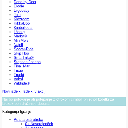
Done by Deer
Elodie
Ergobaby
Joie
Kidzroom
KikkaBoo
Kinderfeets
Lässig
Marky®
MiniMeis
Najell
Scoot&Ride
Skip Hop
SmarTrike®
Stephen Joseph
Tiba+Marl
Trixie
Trunki
Voksi
Wildride®
Novi izdelki
Izdelki v akciji
Naj bo potovanje ali potepanje z otrokom čimbolj prijetno! Izdelki za
brezskrben družinski dopust.
Kategorija Igranje
Po starosti otroka
0+ Novorojenček