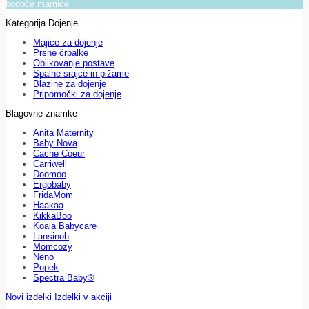
bodoče mamice.
Kategorija Dojenje
Majice za dojenje
Prsne črpalke
Oblikovanje postave
Spalne srajce in pižame
Blazine za dojenje
Pripomočki za dojenje
Blagovne znamke
Anita Maternity
Baby Nova
Cache Coeur
Carriwell
Doomoo
Ergobaby
FridaMom
Haakaa
KikkaBoo
Koala Babycare
Lansinoh
Momcozy
Neno
Popek
Spectra Baby®
Novi izdelki
Izdelki v akciji