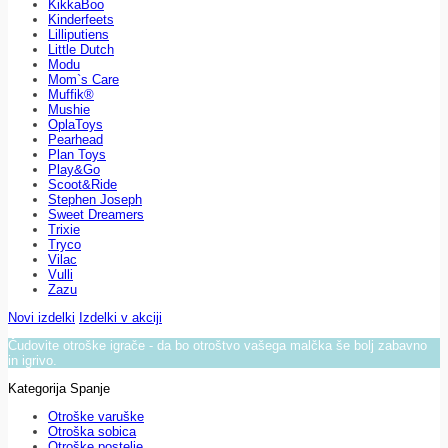
KikkaBoo
Kinderfeets
Lilliputiens
Little Dutch
Modu
Mom`s Care
Muffik®
Mushie
OplaToys
Pearhead
Plan Toys
Play&Go
Scoot&Ride
Stephen Joseph
Sweet Dreamers
Trixie
Tryco
Vilac
Vulli
Zazu
Novi izdelki
Izdelki v akciji
Čudovite otroške igrače - da bo otroštvo vašega malčka še bolj zabavno
in igrivo.
Kategorija Spanje
Otroške varuške
Otroška sobica
Otroške postelje