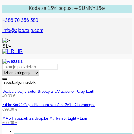
Koda za 15% popust ☀️SUNNY15☀️
+386 70 356 580
info@ajatutaja.com
SL
HR
Izpostavljeni izdelki
Beaba zložljiv šotor Breezy z UV zaščito - Clay Earth
40.00
€
KikkaBoo® Goya Platinum voziček 2v1 - Champagne
699.00
€
MAST voziček za dvojčke M. Twin X Light - Lion
699.00
€