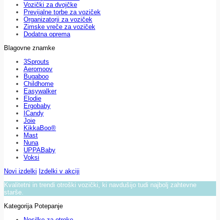
Vozički za dvojčke
Previjalne torbe za voziček
Organizatorji za voziček
Zimske vreče za voziček
Dodatna oprema
Blagovne znamke
3Sprouts
Aeromoov
Bugaboo
Childhome
Easywalker
Elodie
Ergobaby
ICandy
Joie
KikkaBoo®
Mast
Nuna
UPPABaby
Voksi
Novi izdelki
Izdelki v akciji
Kvalitetni in trendi otroški vozički, ki navdušijo tudi najbolj zahtevne
starše.
Kategorija Potepanje
Nosilke za otroke