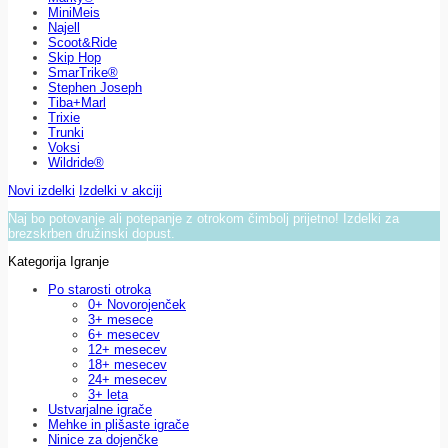
MiniMeis
Najell
Scoot&Ride
Skip Hop
SmarTrike®
Stephen Joseph
Tiba+Marl
Trixie
Trunki
Voksi
Wildride®
Novi izdelki
Izdelki v akciji
Naj bo potovanje ali potepanje z otrokom čimbolj prijetno! Izdelki za
brezskrben družinski dopust.
Kategorija Igranje
Po starosti otroka
0+ Novorojenček
3+ mesece
6+ mesecev
12+ mesecev
18+ mesecev
24+ mesecev
3+ leta
Ustvarjalne igrače
Mehke in plišaste igrače
Ninice za dojenčke