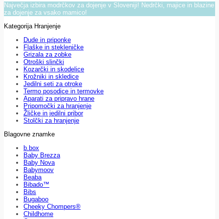
Največja izbira modrčkov za dojenje v Sloveniji! Nedrčki, majice in blazine
za dojenje za vsako mamico!
Kategorija Hranjenje
Dude in priponke
Flaške in stekleničke
Grizala za zobke
Otroški slinčki
Kozarčki in skodelice
Krožniki in skledice
Jedilni seti za otroke
Termo posodice in termovke
Aparati za pripravo hrane
Pripomočki za hranjenje
Žličke in jedilni pribor
Stolčki za hranjenje
Blagovne znamke
b.box
Baby Brezza
Baby Nova
Babymoov
Beaba
Bibado™
Bibs
Bugaboo
Cheeky Chompers®
Childhome