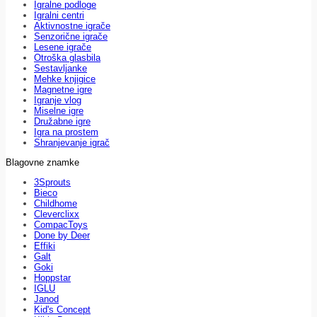
Igralne podloge
Igralni centri
Aktivnostne igrače
Senzorične igrače
Lesene igrače
Otroška glasbila
Sestavljanke
Mehke knjigice
Magnetne igre
Igranje vlog
Miselne igre
Družabne igre
Igra na prostem
Shranjevanje igrač
Blagovne znamke
3Sprouts
Bieco
Childhome
Cleverclixx
CompacToys
Done by Deer
Effiki
Galt
Goki
Hoppstar
IGLU
Janod
Kid's Concept