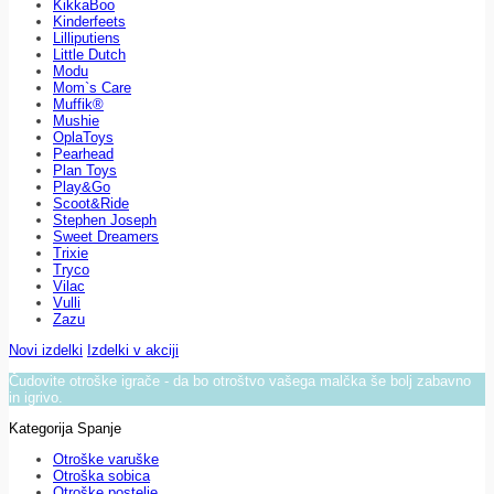
KikkaBoo
Kinderfeets
Lilliputiens
Little Dutch
Modu
Mom`s Care
Muffik®
Mushie
OplaToys
Pearhead
Plan Toys
Play&Go
Scoot&Ride
Stephen Joseph
Sweet Dreamers
Trixie
Tryco
Vilac
Vulli
Zazu
Novi izdelki
Izdelki v akciji
Čudovite otroške igrače - da bo otroštvo vašega malčka še bolj zabavno
in igrivo.
Kategorija Spanje
Otroške varuške
Otroška sobica
Otroške postelje