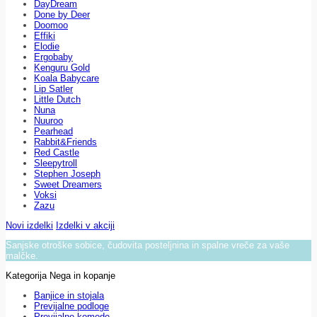
DayDream
Done by Deer
Doomoo
Effiki
Elodie
Ergobaby
Kenguru Gold
Koala Babycare
Lip Satler
Little Dutch
Nuna
Nuuroo
Pearhead
Rabbit&Friends
Red Castle
Sleepytroll
Stephen Joseph
Sweet Dreamers
Voksi
Zazu
Novi izdelki
Izdelki v akciji
Sanjske otroške sobice, čudovita posteljnina in spalne vreče za vaše
malčke.
Kategorija Nega in kopanje
Banjice in stojala
Previjalne podloge
Previjalne komode