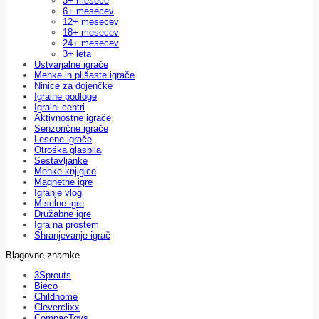
3+ mesece
6+ mesecev
12+ mesecev
18+ mesecev
24+ mesecev
3+ leta
Ustvarjalne igrače
Mehke in plišaste igrače
Ninice za dojenčke
Igralne podloge
Igralni centri
Aktivnostne igrače
Senzorične igrače
Lesene igrače
Otroška glasbila
Sestavljanke
Mehke knjigice
Magnetne igre
Igranje vlog
Miselne igre
Družabne igre
Igra na prostem
Shranjevanje igrač
Blagovne znamke
3Sprouts
Bieco
Childhome
Cleverclixx
CompacToys