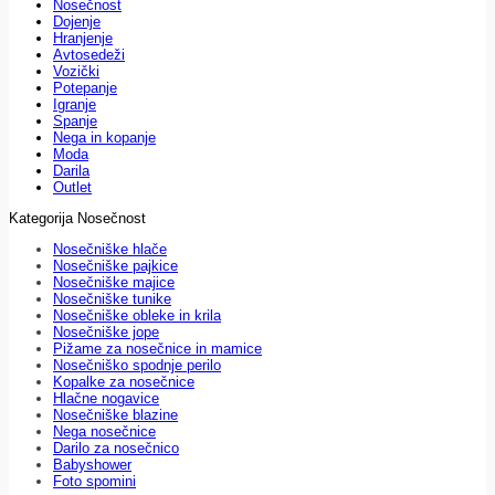
Nosečnost
Dojenje
Hranjenje
Avtosedeži
Vozički
Potepanje
Igranje
Spanje
Nega in kopanje
Moda
Darila
Outlet
Kategorija Nosečnost
Nosečniške hlače
Nosečniške pajkice
Nosečniške majice
Nosečniške tunike
Nosečniške obleke in krila
Nosečniške jope
Pižame za nosečnice in mamice
Nosečniško spodnje perilo
Kopalke za nosečnice
Hlačne nogavice
Nosečniške blazine
Nega nosečnice
Darilo za nosečnico
Babyshower
Foto spomini