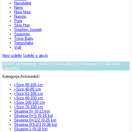
Nanobébé
Neno
Noui Noui
Nuuroo
Pura
Skip Hop
Stephen Joseph
Suavinex
Trixie Baby
Twistshake
Vulli
Novi izdelki
Izdelki v akciji
Stolčki za hranjenje, slinčki in ostali pribor za hranjenje za vaše male
papavčke.
Kategorija Avtosedeži
i-Size 40-105 cm
i-Size 40-85 cm
i-Size 61-105 cm
i-Size 40-150 cm
i-Size 100-150 cm
i-Size 76-150 cm
Skupina 0+ (0-13 kg)
Skupina 0+/1 (0-18 kg)
Skupina 0+/1/2 (0-25 kg)
Skupina 0/1/2/3 (0-36 kg)
Skupina 1 (9-18 kg)