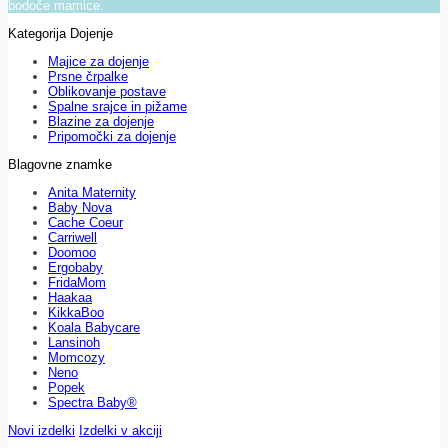
bodoče mamice.
Kategorija Dojenje
Majice za dojenje
Prsne črpalke
Oblikovanje postave
Spalne srajce in pižame
Blazine za dojenje
Pripomočki za dojenje
Blagovne znamke
Anita Maternity
Baby Nova
Cache Coeur
Carriwell
Doomoo
Ergobaby
FridaMom
Haakaa
KikkaBoo
Koala Babycare
Lansinoh
Momcozy
Neno
Popek
Spectra Baby®
Novi izdelki
Izdelki v akciji