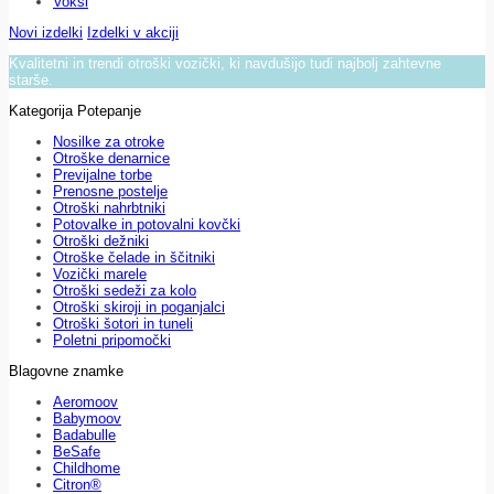
Voksi
Novi izdelki
Izdelki v akciji
Kvalitetni in trendi otroški vozički, ki navdušijo tudi najbolj zahtevne
starše.
Kategorija Potepanje
Nosilke za otroke
Otroške denarnice
Previjalne torbe
Prenosne postelje
Otroški nahrbtniki
Potovalke in potovalni kovčki
Otroški dežniki
Otroške čelade in ščitniki
Vozički marele
Otroški sedeži za kolo
Otroški skiroji in poganjalci
Otroški šotori in tuneli
Poletni pripomočki
Blagovne znamke
Aeromoov
Babymoov
Badabulle
BeSafe
Childhome
Citron®