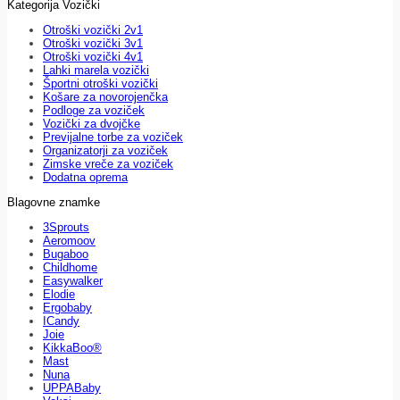
Kategorija Vozički
Otroški vozički 2v1
Otroški vozički 3v1
Otroški vozički 4v1
Lahki marela vozički
Športni otroški vozički
Košare za novorojenčka
Podloge za voziček
Vozički za dvojčke
Previjalne torbe za voziček
Organizatorji za voziček
Zimske vreče za voziček
Dodatna oprema
Blagovne znamke
3Sprouts
Aeromoov
Bugaboo
Childhome
Easywalker
Elodie
Ergobaby
ICandy
Joie
KikkaBoo®
Mast
Nuna
UPPABaby