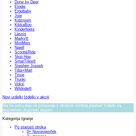
Done by Deer
Elodie
Ergobaby
Joie
Kidzroom
KikkaBoo
Kinderfeets
Lässig
Marky®
MiniMeis
Najell
Scoot&Ride
Skip Hop
SmarTrike®
Stephen Joseph
Tiba+Marl
Trixie
Trunki
Voksi
Wildride®
Novi izdelki
Izdelki v akciji
Naj bo potovanje ali potepanje z otrokom čimbolj prijetno! Izdelki za
brezskrben družinski dopust.
Kategorija Igranje
Po starosti otroka
0+ Novorojenček