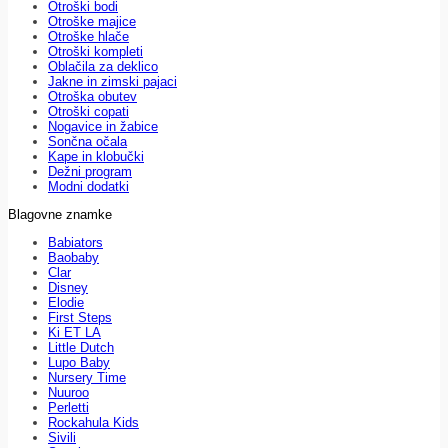
Otroški bodi
Otroške majice
Otroške hlače
Otroški kompleti
Oblačila za deklico
Jakne in zimski pajaci
Otroška obutev
Otroški copati
Nogavice in žabice
Sončna očala
Kape in klobučki
Dežni program
Modni dodatki
Blagovne znamke
Babiators
Baobaby
Clar
Disney
Elodie
First Steps
Ki ET LA
Little Dutch
Lupo Baby
Nursery Time
Nuuroo
Perletti
Rockahula Kids
Sivili