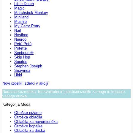
Little Dutch
Magic
Matchstick Monkey
Miniland
Mushie
My Carry Potty
Naif
Nosiboo
Nuuroo
Petú Petú
Potette
Sentipure®
Skip Hop
Squitos
Stephen Joseph
Suavinex
Ubbi
Novi izdelki
Izdelki v akciji
Naravna kozmetika, ter kvalitetni in praktični izdelki za nego in kopanje
vašega otroka.
Kategorija Moda
Otroške pižame
Otroška oblačila
Oblačila za novorojenčka
Otroške kopalke
Oblačila za dečka