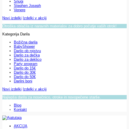
Snugi
Stephen Joseph
Venere
Novi izdelki
Izdelki v akciji
Otroška oblačila iz naravnih materialov za dobro počutje vaših otrok!
Kategorija Darila
Božična darila
BabyShower
Darilo ob rojstvu
Darilo za dečka
Darilo za deklico
Party program
Darilo do 15€
Darilo do 30€
Darilo do 50€
Darilni boni
Novi izdelki
Izdelki v akciji
Najlepša darila za nosečnico, otroke in novopečene starše.
Blog
Kontakt
AKCIJA