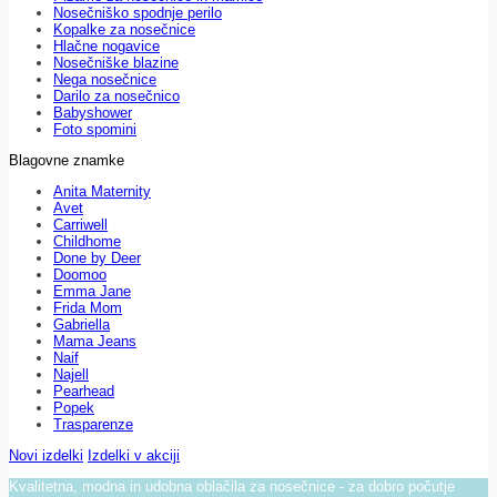
Nosečniško spodnje perilo
Kopalke za nosečnice
Hlačne nogavice
Nosečniške blazine
Nega nosečnice
Darilo za nosečnico
Babyshower
Foto spomini
Blagovne znamke
Anita Maternity
Avet
Carriwell
Childhome
Done by Deer
Doomoo
Emma Jane
Frida Mom
Gabriella
Mama Jeans
Naif
Najell
Pearhead
Popek
Trasparenze
Novi izdelki
Izdelki v akciji
Kvalitetna, modna in udobna oblačila za nosečnice - za dobro počutje