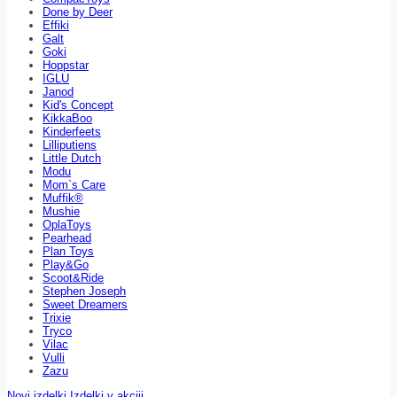
Done by Deer
Effiki
Galt
Goki
Hoppstar
IGLU
Janod
Kid's Concept
KikkaBoo
Kinderfeets
Lilliputiens
Little Dutch
Modu
Mom`s Care
Muffik®
Mushie
OplaToys
Pearhead
Plan Toys
Play&Go
Scoot&Ride
Stephen Joseph
Sweet Dreamers
Trixie
Tryco
Vilac
Vulli
Zazu
Novi izdelki
Izdelki v akciji