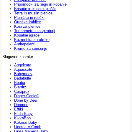
Pripomočki za nego in kopanje
Brisače in kopalni plašči
Tetra in muslin plenice
Pleničke in robčki
Otroške kahlice
Koši za plenice
Termometri in aspiratorji
Kopalne igrače
Kozmetika za otroke
Antirepelenti
Kreme za sončenje
Blagovne znamke
Angelcare
Aquascale
Babymoov
Badabulle
Beaba
Biarritz
Curaprox
Diaper Genie®
Done by Deer
Doomoo
Effiki
Frida Baby
KikkaBoo
Kokoso Baby
Licetec V-Comb
Linea Mamma Baby