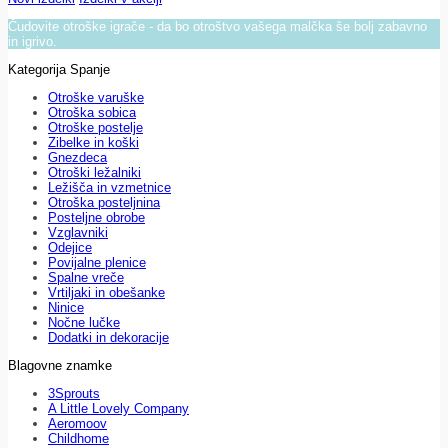
Čudovite otroške igrače - da bo otroštvo vašega malčka še bolj zabavno
in igrivo.
Kategorija Spanje
Otroške varuške
Otroška sobica
Otroške postelje
Zibelke in koški
Gnezdeca
Otroški ležalniki
Ležišča in vzmetnice
Otroška posteljnina
Posteljne obrobe
Vzglavniki
Odejice
Povijalne plenice
Spalne vreče
Vrtiljaki in obešanke
Ninice
Nočne lučke
Dodatki in dekoracije
Blagovne znamke
3Sprouts
A Little Lovely Company
Aeromoov
Childhome