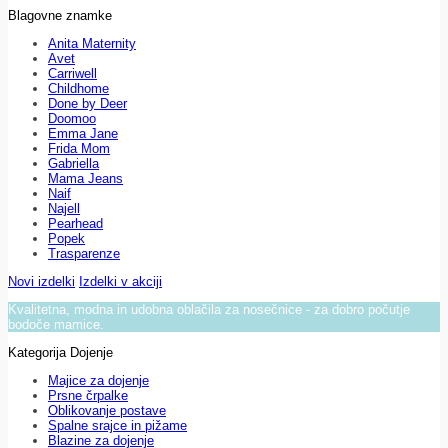
Blagovne znamke
Anita Maternity
Avet
Carriwell
Childhome
Done by Deer
Doomoo
Emma Jane
Frida Mom
Gabriella
Mama Jeans
Naif
Najell
Pearhead
Popek
Trasparenze
Novi izdelki
Izdelki v akciji
Kvalitetna, modna in udobna oblačila za nosečnice - za dobro počutje
bodoče mamice.
Kategorija Dojenje
Majice za dojenje
Prsne črpalke
Oblikovanje postave
Spalne srajce in pižame
Blazine za dojenje