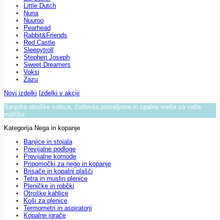
Little Dutch
Nuna
Nuuroo
Pearhead
Rabbit&Friends
Red Castle
Sleepytroll
Stephen Joseph
Sweet Dreamers
Voksi
Zazu
Novi izdelki
Izdelki v akciji
Sanjske otroške sobice, čudovita posteljnina in spalne vreče za vaše
malčke.
Kategorija Nega in kopanje
Banjice in stojala
Previjalne podloge
Previjalne komode
Pripomočki za nego in kopanje
Brisače in kopalni plašči
Tetra in muslin plenice
Pleničke in robčki
Otroške kahlice
Koši za plenice
Termometri in aspiratorji
Kopalne igrače