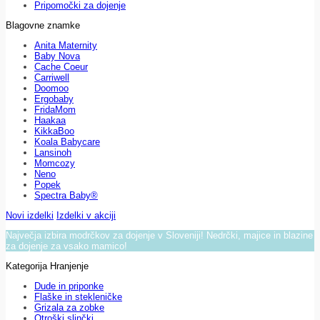
Pripomočki za dojenje
Blagovne znamke
Anita Maternity
Baby Nova
Cache Coeur
Carriwell
Doomoo
Ergobaby
FridaMom
Haakaa
KikkaBoo
Koala Babycare
Lansinoh
Momcozy
Neno
Popek
Spectra Baby®
Novi izdelki
Izdelki v akciji
Največja izbira modrčkov za dojenje v Sloveniji! Nedrčki, majice in blazine
za dojenje za vsako mamico!
Kategorija Hranjenje
Dude in priponke
Flaške in stekleničke
Grizala za zobke
Otroški slinčki