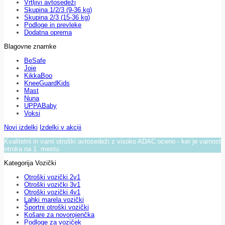
Vrtljivi avtosedeži
Skupina 1/2/3 (9-36 kg)
Skupina 2/3 (15-36 kg)
Podloge in prevleke
Dodatna oprema
Blagovne znamke
BeSafe
Joie
KikkaBoo
KneeGuardKids
Mast
Nuna
UPPABaby
Voksi
Novi izdelki
Izdelki v akciji
Kvalitetni in varni otroški avtosedeži z visoko ADAC oceno - ker je varnost
otroka na 1. mestu.
Kategorija Vozički
Otroški vozički 2v1
Otroški vozički 3v1
Otroški vozički 4v1
Lahki marela vozički
Športni otroški vozički
Košare za novorojenčka
Podloge za voziček