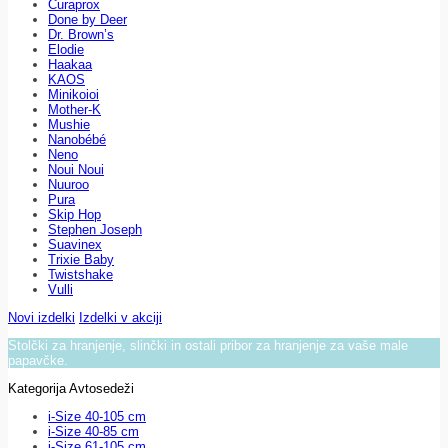
Curaprox
Done by Deer
Dr. Brown’s
Elodie
Haakaa
KAOS
Minikoioi
Mother-K
Mushie
Nanobébé
Neno
Noui Noui
Nuuroo
Pura
Skip Hop
Stephen Joseph
Suavinex
Trixie Baby
Twistshake
Vulli
Novi izdelki
Izdelki v akciji
Stolčki za hranjenje, slinčki in ostali pribor za hranjenje za vaše male
papavčke.
Kategorija Avtosedeži
i-Size 40-105 cm
i-Size 40-85 cm
i-Size 61-105 cm