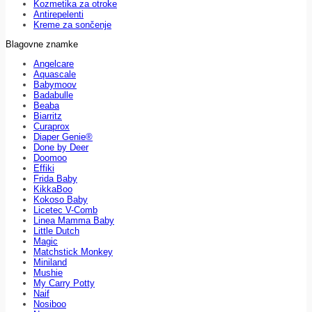
Kozmetika za otroke
Antirepelenti
Kreme za sončenje
Blagovne znamke
Angelcare
Aquascale
Babymoov
Badabulle
Beaba
Biarritz
Curaprox
Diaper Genie®
Done by Deer
Doomoo
Effiki
Frida Baby
KikkaBoo
Kokoso Baby
Licetec V-Comb
Linea Mamma Baby
Little Dutch
Magic
Matchstick Monkey
Miniland
Mushie
My Carry Potty
Naif
Nosiboo