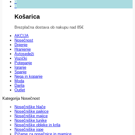
0
0
Košarica
Brezplačna dostava ob nakupu nad 85€
AKCIJA
Nosečnost
Dojenje
Hranjenje
Avtosedeži
Vozički
Potepanje
Igranje
Spanje
Nega in kopanje
Moda
Darila
Outlet
Kategorija Nosečnost
Nosečniške hlače
Nosečniške pajkice
Nosečniške majice
Nosečniške tunike
Nosečniške obleke in krila
Nosečniške jope
Pižame za nosečnice in mamice