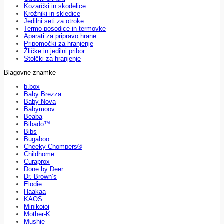
Kozarčki in skodelice
Krožniki in skledice
Jedilni seti za otroke
Termo posodice in termovke
Aparati za pripravo hrane
Pripomočki za hranjenje
Žličke in jedilni pribor
Stolčki za hranjenje
Blagovne znamke
b.box
Baby Brezza
Baby Nova
Babymoov
Beaba
Bibado™
Bibs
Bugaboo
Cheeky Chompers®
Childhome
Curaprox
Done by Deer
Dr. Brown’s
Elodie
Haakaa
KAOS
Minikoioi
Mother-K
Mushie