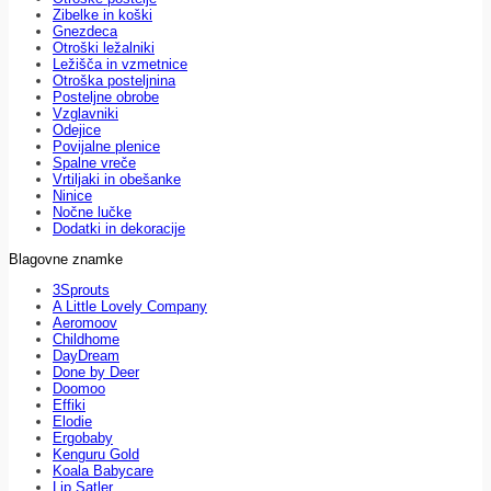
Zibelke in koški
Gnezdeca
Otroški ležalniki
Ležišča in vzmetnice
Otroška posteljnina
Posteljne obrobe
Vzglavniki
Odejice
Povijalne plenice
Spalne vreče
Vrtiljaki in obešanke
Ninice
Nočne lučke
Dodatki in dekoracije
Blagovne znamke
3Sprouts
A Little Lovely Company
Aeromoov
Childhome
DayDream
Done by Deer
Doomoo
Effiki
Elodie
Ergobaby
Kenguru Gold
Koala Babycare
Lip Satler