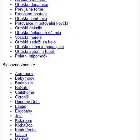
Otroške denarnice
Previjalne torbe
Prenosne postelje
Otroški nahrbtniki
Potovalke in potovalni kovčki
Otroški dežniki
Otroške čelade in ščitniki
Vozički marele
Otroški sedeži za kolo
Otroški skiroji in poganjalci
Otroški šotori in tuneli
Poletni pripomočki
Blagovne znamke
Aeromoov
Babymoov
Badabulle
BeSafe
Childhome
Citron®
Done by Deer
Elodie
Ergobaby
Joie
Kidzroom
KikkaBoo
Kinderfeets
Lässig
Marky®