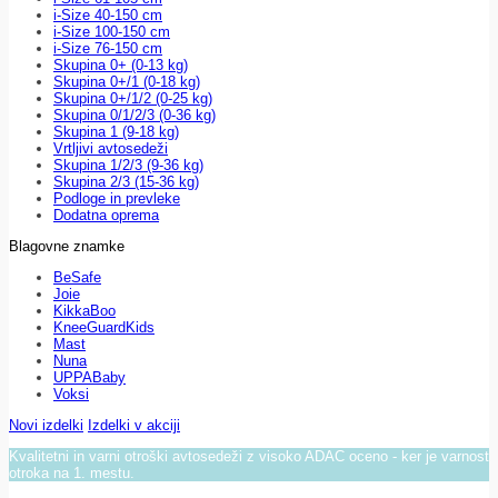
i-Size 40-150 cm
i-Size 100-150 cm
i-Size 76-150 cm
Skupina 0+ (0-13 kg)
Skupina 0+/1 (0-18 kg)
Skupina 0+/1/2 (0-25 kg)
Skupina 0/1/2/3 (0-36 kg)
Skupina 1 (9-18 kg)
Vrtljivi avtosedeži
Skupina 1/2/3 (9-36 kg)
Skupina 2/3 (15-36 kg)
Podloge in prevleke
Dodatna oprema
Blagovne znamke
BeSafe
Joie
KikkaBoo
KneeGuardKids
Mast
Nuna
UPPABaby
Voksi
Novi izdelki
Izdelki v akciji
Kvalitetni in varni otroški avtosedeži z visoko ADAC oceno - ker je varnost
otroka na 1. mestu.