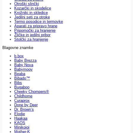
Otroški slinčki
Kozarčki in skodelice
Krožniki in skledice
Jedilni seti za otroke
Termo posodice in termovke
Aparati za pripravo hrane
Pripomočki za hranjenje
Žličke in jedilni pribor
Stolčki za hranjenje
Blagovne znamke
b.box
Baby Brezza
Baby Nova
Babymoov
Beaba
Bibado™
Bibs
Bugaboo
Cheeky Chompers®
Childhome
Curaprox
Done by Deer
Dr. Brown’s
Elodie
Haakaa
KAOS
Minikoioi
Mother-K