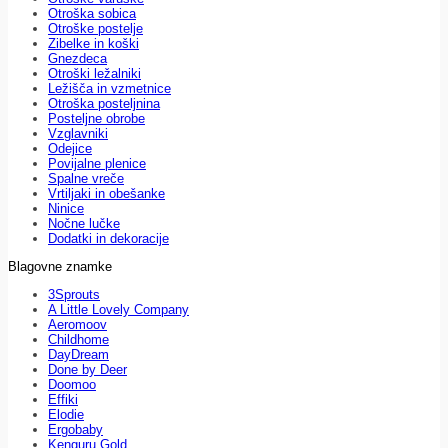
Otroška sobica
Otroške postelje
Zibelke in koški
Gnezdeca
Otroški ležalniki
Ležišča in vzmetnice
Otroška posteljnina
Posteljne obrobe
Vzglavniki
Odejice
Povijalne plenice
Spalne vreče
Vrtiljaki in obešanke
Ninice
Nočne lučke
Dodatki in dekoracije
Blagovne znamke
3Sprouts
A Little Lovely Company
Aeromoov
Childhome
DayDream
Done by Deer
Doomoo
Effiki
Elodie
Ergobaby
Kenguru Gold