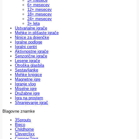
3+ mesece
6+ mesecev
12+ mesecev
18+ mesecev
24+ mesecev
3+ leta
Ustvarjalne igrače
Mehke in plišaste igrače
Ninice za dojenčke
Igralne podloge
Igralni centri
Aktivnostne igrače
Senzorične igrače
Lesene igrače
Otroška glasbila
Sestavljanke
Mehke knjigice
Magnetne igre
Igranje vlog
Miselne igre
Družabne igre
Igra na prostem
Shranjevanje igrač
Blagovne znamke
3Sprouts
Bieco
Childhome
Cleverclixx
CompacToys