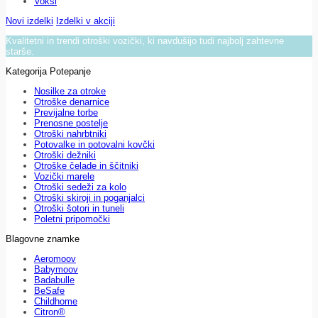
Voksi
Novi izdelki
Izdelki v akciji
Kvalitetni in trendi otroški vozički, ki navdušijo tudi najbolj zahtevne
starše.
Kategorija Potepanje
Nosilke za otroke
Otroške denarnice
Previjalne torbe
Prenosne postelje
Otroški nahrbtniki
Potovalke in potovalni kovčki
Otroški dežniki
Otroške čelade in ščitniki
Vozički marele
Otroški sedeži za kolo
Otroški skiroji in poganjalci
Otroški šotori in tuneli
Poletni pripomočki
Blagovne znamke
Aeromoov
Babymoov
Badabulle
BeSafe
Childhome
Citron®