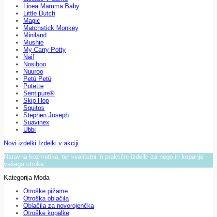
Linea Mamma Baby
Little Dutch
Magic
Matchstick Monkey
Miniland
Mushie
My Carry Potty
Naif
Nosiboo
Nuuroo
Petú Petú
Potette
Sentipure®
Skip Hop
Squitos
Stephen Joseph
Suavinex
Ubbi
Novi izdelki
Izdelki v akciji
Naravna kozmetika, ter kvalitetni in praktični izdelki za nego in kopanje
vašega otroka.
Kategorija Moda
Otroške pižame
Otroška oblačila
Oblačila za novorojenčka
Otroške kopalke