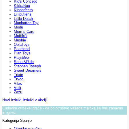
Kid's Concept
KikkaBoo
Kinderfeets
Lilliputiens
Little Dutch
Manhattan Toy
Modu
Mom`s Care
Muffik®
Mushie
OplaToys
Pearhead
Plan Toys
Play&Go
Scoot&Ride
Stephen Joseph
Sweet Dreamers
Trixie
Tryco
Vilac
Vulli
Zazu
Novi izdelki
Izdelki v akciji
Čudovite otroške igrače - da bo otroštvo vašega malčka še bolj zabavno
in igrivo.
Kategorija Spanje
Otroške varuške