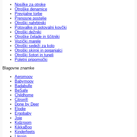
Nosilke za otroke
Otroške denarnice
Previjalne torbe
Prenosne postelje
Otroški nahrbtniki
Potovalke in potovalni kovčki
Otroški dežniki
Otroške čelade in ščitniki
Vozički marele
Otroški sedeži za kolo
Otroški skiroji in poganjalci
Otroški šotori in tuneli
Poletni pripomočki
Blagovne znamke
Aeromoov
Babymoov
Badabulle
BeSafe
Childhome
Citron®
Done by Deer
Elodie
Ergobaby
Joie
Kidzroom
KikkaBoo
Kinderfeets
Lässig