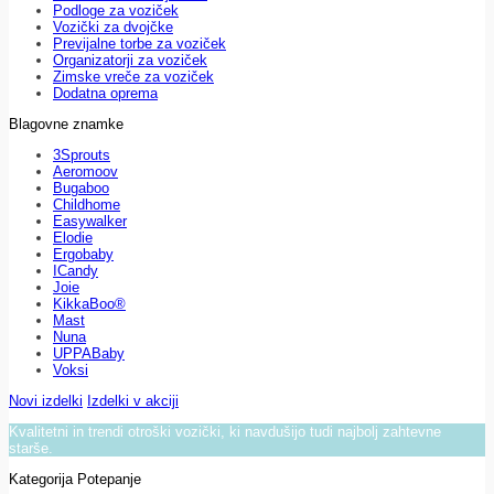
Podloge za voziček
Vozički za dvojčke
Previjalne torbe za voziček
Organizatorji za voziček
Zimske vreče za voziček
Dodatna oprema
Blagovne znamke
3Sprouts
Aeromoov
Bugaboo
Childhome
Easywalker
Elodie
Ergobaby
ICandy
Joie
KikkaBoo®
Mast
Nuna
UPPABaby
Voksi
Novi izdelki
Izdelki v akciji
Kvalitetni in trendi otroški vozički, ki navdušijo tudi najbolj zahtevne
starše.
Kategorija Potepanje