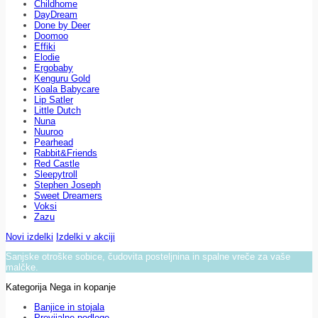
Childhome
DayDream
Done by Deer
Doomoo
Effiki
Elodie
Ergobaby
Kenguru Gold
Koala Babycare
Lip Satler
Little Dutch
Nuna
Nuuroo
Pearhead
Rabbit&Friends
Red Castle
Sleepytroll
Stephen Joseph
Sweet Dreamers
Voksi
Zazu
Novi izdelki
Izdelki v akciji
Sanjske otroške sobice, čudovita posteljnina in spalne vreče za vaše
malčke.
Kategorija Nega in kopanje
Banjice in stojala
Previjalne podloge