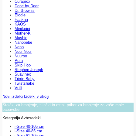
Curaprox
Done by Deer
Dr. Brown’s
Elodie
Haakaa
KAOS
Minikoioi
Mother-K
Mushie
Nanobébé
Neno
Noui Noui
Nuuroo
Pura
Skip Hop
Stephen Joseph
Suavinex
Trixie Baby
Twistshake
Vulli
Novi izdelki
Izdelki v akciji
Stolčki za hranjenje, slinčki in ostali pribor za hranjenje za vaše male
papavčke.
Kategorija Avtosedeži
i-Size 40-105 cm
i-Size 40-85 cm
i-Size 61-105 cm