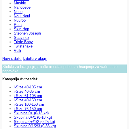
Mushie
Nanobébé
Neno
Noui Noui
Nuuroo
Pura
Skip Hop
Stephen Joseph
Suavinex
Trixie Baby
Twistshake
Vulli
Novi izdelki
Izdelki v akciji
Stolčki za hranjenje, slinčki in ostali pribor za hranjenje za vaše male
papavčke.
Kategorija Avtosedeži
i-Size 40-105 cm
i-Size 40-85 cm
i-Size 61-105 cm
i-Size 40-150 cm
i-Size 100-150 cm
i-Size 76-150 cm
Skupina 0+ (0-13 kg)
Skupina 0+/1 (0-18 kg)
Skupina 0+/1/2 (0-25 kg)
Skupina 0/1/2/3 (0-36 kg)