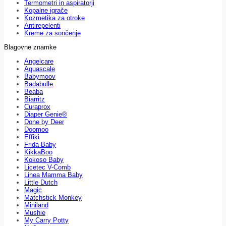
Termometri in aspiratorji
Kopalne igrače
Kozmetika za otroke
Antirepelenti
Kreme za sončenje
Blagovne znamke
Angelcare
Aquascale
Babymoov
Badabulle
Beaba
Biarritz
Curaprox
Diaper Genie®
Done by Deer
Doomoo
Effiki
Frida Baby
KikkaBoo
Kokoso Baby
Licetec V-Comb
Linea Mamma Baby
Little Dutch
Magic
Matchstick Monkey
Miniland
Mushie
My Carry Potty