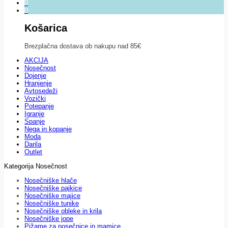
0
0
Košarica
Brezplačna dostava ob nakupu nad 85€
AKCIJA
Nosečnost
Dojenje
Hranjenje
Avtosedeži
Vozički
Potepanje
Igranje
Spanje
Nega in kopanje
Moda
Darila
Outlet
Kategorija Nosečnost
Nosečniške hlače
Nosečniške pajkice
Nosečniške majice
Nosečniške tunike
Nosečniške obleke in krila
Nosečniške jope
Pižame za nosečnice in mamice