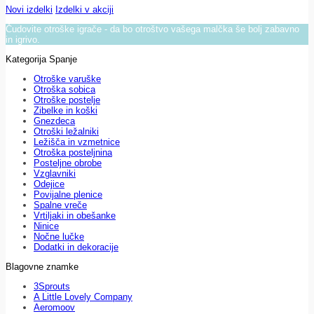
Novi izdelki
Izdelki v akciji
Čudovite otroške igrače - da bo otroštvo vašega malčka še bolj zabavno
in igrivo.
Kategorija Spanje
Otroške varuške
Otroška sobica
Otroške postelje
Zibelke in koški
Gnezdeca
Otroški ležalniki
Ležišča in vzmetnice
Otroška posteljnina
Posteljne obrobe
Vzglavniki
Odejice
Povijalne plenice
Spalne vreče
Vrtiljaki in obešanke
Ninice
Nočne lučke
Dodatki in dekoracije
Blagovne znamke
3Sprouts
A Little Lovely Company
Aeromoov