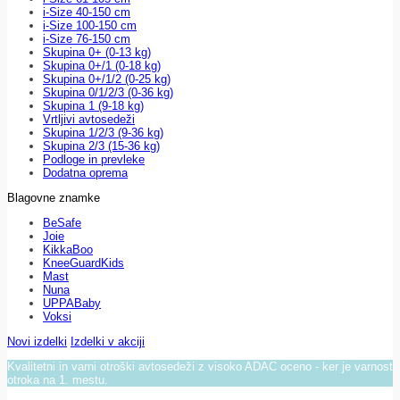
i-Size 40-150 cm
i-Size 100-150 cm
i-Size 76-150 cm
Skupina 0+ (0-13 kg)
Skupina 0+/1 (0-18 kg)
Skupina 0+/1/2 (0-25 kg)
Skupina 0/1/2/3 (0-36 kg)
Skupina 1 (9-18 kg)
Vrtljivi avtosedeži
Skupina 1/2/3 (9-36 kg)
Skupina 2/3 (15-36 kg)
Podloge in prevleke
Dodatna oprema
Blagovne znamke
BeSafe
Joie
KikkaBoo
KneeGuardKids
Mast
Nuna
UPPABaby
Voksi
Novi izdelki
Izdelki v akciji
Kvalitetni in varni otroški avtosedeži z visoko ADAC oceno - ker je varnost
otroka na 1. mestu.