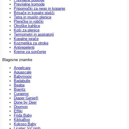
Previjalne komode
Pripomočki za nego in kopanje
Brisače in kopalni plašči
Tetra in muslin plenice
Pleničke in robčki
Otroške kahlice
Koši za plenice
Termometri in aspiratorji
Kopalne igrače
Kozmetika za otroke
Antirepelenti
Kreme za sončenje
Blagovne znamke
Angelcare
Aquascale
Babymoov
Badabulle
Beaba
Biarritz
Curaprox
Diaper Genie®
Done by Deer
Doomoo
Effiki
Frida Baby
KikkaBoo
Kokoso Baby
Licetec V-Comb