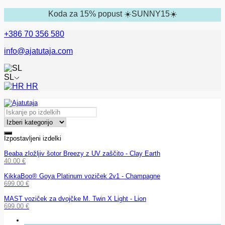
Koda za 15% popust ☀️SUNNY15☀️
+386 70 356 580
info@ajatutaja.com
SL
HR
Izpostavljeni izdelki
Beaba zložljiv šotor Breezy z UV zaščito - Clay Earth
40.00
€
KikkaBoo® Goya Platinum voziček 2v1 - Champagne
699.00
€
MAST voziček za dvojčke M. Twin X Light - Lion
699.00
€