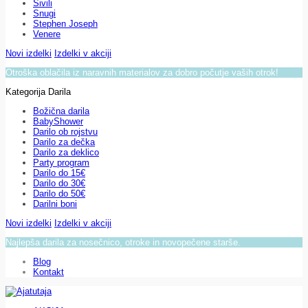
Sivili
Snugi
Stephen Joseph
Venere
Novi izdelki
Izdelki v akciji
Otroška oblačila iz naravnih materialov za dobro počutje vaših otrok!
Kategorija Darila
Božična darila
BabyShower
Darilo ob rojstvu
Darilo za dečka
Darilo za deklico
Party program
Darilo do 15€
Darilo do 30€
Darilo do 50€
Darilni boni
Novi izdelki
Izdelki v akciji
Najlepša darila za nosečnico, otroke in novopečene starše.
Blog
Kontakt