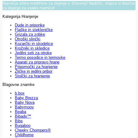
Največja izbira modrčkov za dojenje v Sloveniji! Nedrčki, majice in blazine
za dojenje za vsako mamico!
Kategorija Hranjenje
Dude in priponke
Flaške in stekleničke
Grizala za zobke
Otroški slinčki
Kozarčki in skodelice
Krožniki in skledice
Jedilni seti za otroke
Termo posodice in termovke
Aparati za pripravo hrane
Pripomočki za hranjenje
Žličke in jedilni pribor
Stolčki za hranjenje
Blagovne znamke
b.box
Baby Brezza
Baby Nova
Babymoov
Beaba
Bibado™
Bibs
Bugaboo
Cheeky Chompers®
Childhome