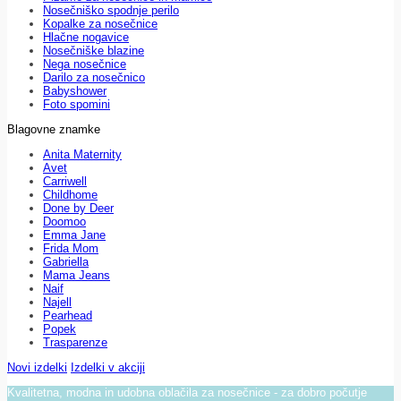
Nosečniško spodnje perilo
Kopalke za nosečnice
Hlačne nogavice
Nosečniške blazine
Nega nosečnice
Darilo za nosečnico
Babyshower
Foto spomini
Blagovne znamke
Anita Maternity
Avet
Carriwell
Childhome
Done by Deer
Doomoo
Emma Jane
Frida Mom
Gabriella
Mama Jeans
Naif
Najell
Pearhead
Popek
Trasparenze
Novi izdelki
Izdelki v akciji
Kvalitetna, modna in udobna oblačila za nosečnice - za dobro počutje