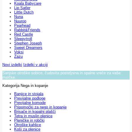
Koala Babycare
Lip Satler
Little Dutch
Nuna
Nuuroo
Pearhead
Rabbit&Friends
Red Castle
Sleepytroll
Stephen Joseph
Sweet Dreamers
Voksi
Zazu
Novi izdelki
Izdelki v akciji
Sanjske otroške sobice, čudovita posteljnina in spalne vreče za vaše
malčke.
Kategorija Nega in kopanje
Banjice in stojala
Previjalne podloge
Previjalne komode
Pripomočki za nego in kopanje
Brisače in kopalni plašči
Tetra in muslin plenice
Pleničke in robčki
Otroške kahlice
Koši za plenice