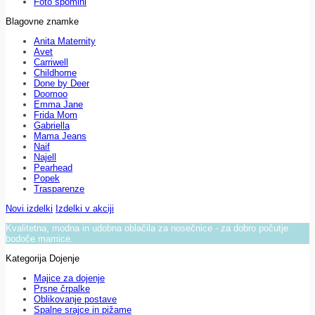
Foto spomini
Blagovne znamke
Anita Maternity
Avet
Carriwell
Childhome
Done by Deer
Doomoo
Emma Jane
Frida Mom
Gabriella
Mama Jeans
Naif
Najell
Pearhead
Popek
Trasparenze
Novi izdelki
Izdelki v akciji
Kvalitetna, modna in udobna oblačila za nosečnice - za dobro počutje
bodoče mamice.
Kategorija Dojenje
Majice za dojenje
Prsne črpalke
Oblikovanje postave
Spalne srajce in pižame