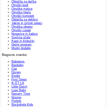
Oblačila za dečka
Otroški bodi
Otroške majice
Otroške hlače
Otroški kompleti
Oblačila za deklico
Jakne in zimski pajaci
Otroška obutev
Otroški copati
Nogavice in žabice
Sončna očala
Kape in klobučki
Dežni program
Modni dodatki
Blagovne znamke
Babiators
Baobaby
Clar
Disney
Elodie
First Steps
Ki ET LA
Little Dutch
Lupo Baby
Nursery Time
Nuuroo
Perletti
Rockahula Kids