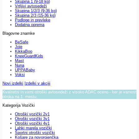
Skupina 1 (9-18 kg)
Vrtljivi avtosedeži
Skupina 1/2/3 (9-36 kg)
Skupina 2/3 (15-36 kg)
Podloge in prevleke
Dodatna oprema
Blagovne znamke
BeSafe
Joie
KikkaBoo
KneeGuardKids
Mast
Nuna
UPPABaby
Voksi
Novi izdelki
Izdelki v akciji
Kvalitetni in varni otroški avtosedeži z visoko ADAC oceno - ker je varnost
otroka na 1. mestu.
Kategorija Vozički
Otroški vozički 2v1
Otroški vozički 3v1
Otroški vozički 4v1
Lahki marela vozički
Športni otroški vozički
Košare za novorojenčka