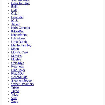
Done by Deer
Effiki
Galt
Goki
Hoppstar
IGLU
Janod
Kid's Concept
KikkaBoo
Kinderfeets
Lilliputiens
Little Dutch
Manhattan Toy
Modu
Mom`s Care
Muffik®
Mushie
OplaToys
Pearhead
Plan Toys
Play&Go
Scoot&Ride
Stephen Joseph
Sweet Dreamers
Trixie
Tryco
Vilac
Vulli
Zazu