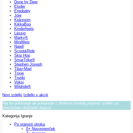
Done by Deer
Elodie
Ergobaby
Joie
Kidzroom
KikkaBoo
Kinderfeets
Lässig
Marky®
MiniMeis
Najell
Scoot&Ride
Skip Hop
SmarTrike®
Stephen Joseph
Tiba+Marl
Trixie
Trunki
Voksi
Wildride®
Novi izdelki
Izdelki v akciji
Naj bo potovanje ali potepanje z otrokom čimbolj prijetno! Izdelki za
brezskrben družinski dopust.
Kategorija Igranje
Po starosti otroka
0+ Novorojenček