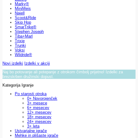
Marky®
MiniMeis
Najell
Scoot&Ride
Skip Hop
SmarTrike®
Stephen Joseph
Tiba+Marl
Trixie
Trunki
Voksi
Wildride®
Novi izdelki
Izdelki v akciji
Naj bo potovanje ali potepanje z otrokom čimbolj prijetno! Izdelki za
brezskrben družinski dopust.
Kategorija Igranje
Po starosti otroka
0+ Novorojenček
3+ mesece
6+ mesecev
12+ mesecev
18+ mesecev
24+ mesecev
3+ leta
Ustvarjalne igrače
Mehke in plišaste igrače