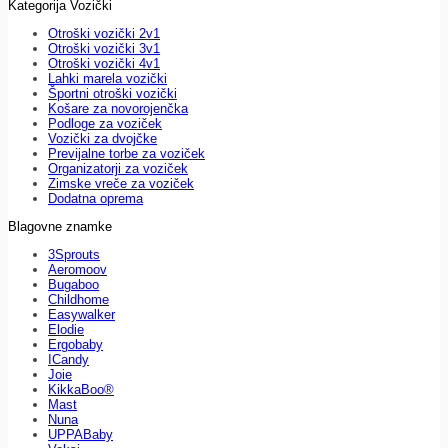
Kategorija Vozički
Otroški vozički 2v1
Otroški vozički 3v1
Otroški vozički 4v1
Lahki marela vozički
Športni otroški vozički
Košare za novorojenčka
Podloge za voziček
Vozički za dvojčke
Previjalne torbe za voziček
Organizatorji za voziček
Zimske vreče za voziček
Dodatna oprema
Blagovne znamke
3Sprouts
Aeromoov
Bugaboo
Childhome
Easywalker
Elodie
Ergobaby
ICandy
Joie
KikkaBoo®
Mast
Nuna
UPPABaby