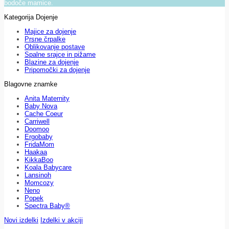
bodoče mamice.
Kategorija Dojenje
Majice za dojenje
Prsne črpalke
Oblikovanje postave
Spalne srajce in pižame
Blazine za dojenje
Pripomočki za dojenje
Blagovne znamke
Anita Maternity
Baby Nova
Cache Coeur
Carriwell
Doomoo
Ergobaby
FridaMom
Haakaa
KikkaBoo
Koala Babycare
Lansinoh
Momcozy
Neno
Popek
Spectra Baby®
Novi izdelki
Izdelki v akciji