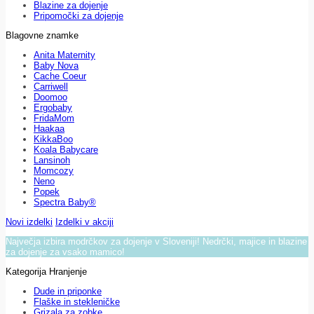
Blazine za dojenje
Pripomočki za dojenje
Blagovne znamke
Anita Maternity
Baby Nova
Cache Coeur
Carriwell
Doomoo
Ergobaby
FridaMom
Haakaa
KikkaBoo
Koala Babycare
Lansinoh
Momcozy
Neno
Popek
Spectra Baby®
Novi izdelki
Izdelki v akciji
Največja izbira modrčkov za dojenje v Sloveniji! Nedrčki, majice in blazine
za dojenje za vsako mamico!
Kategorija Hranjenje
Dude in priponke
Flaške in stekleničke
Grizala za zobke