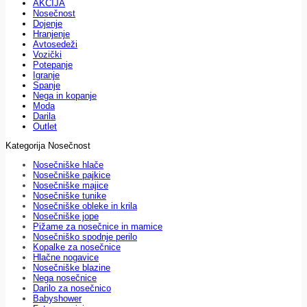
AKCIJA
Nosečnost
Dojenje
Hranjenje
Avtosedeži
Vozički
Potepanje
Igranje
Spanje
Nega in kopanje
Moda
Darila
Outlet
Kategorija Nosečnost
Nosečniške hlače
Nosečniške pajkice
Nosečniške majice
Nosečniške tunike
Nosečniške obleke in krila
Nosečniške jope
Pižame za nosečnice in mamice
Nosečniško spodnje perilo
Kopalke za nosečnice
Hlačne nogavice
Nosečniške blazine
Nega nosečnice
Darilo za nosečnico
Babyshower