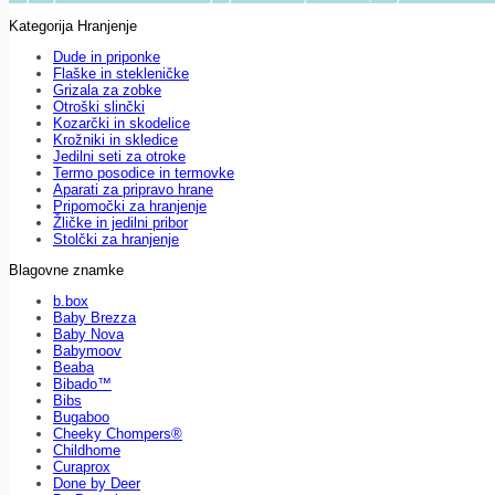
Kategorija Hranjenje
Dude in priponke
Flaške in stekleničke
Grizala za zobke
Otroški slinčki
Kozarčki in skodelice
Krožniki in skledice
Jedilni seti za otroke
Termo posodice in termovke
Aparati za pripravo hrane
Pripomočki za hranjenje
Žličke in jedilni pribor
Stolčki za hranjenje
Blagovne znamke
b.box
Baby Brezza
Baby Nova
Babymoov
Beaba
Bibado™
Bibs
Bugaboo
Cheeky Chompers®
Childhome
Curaprox
Done by Deer