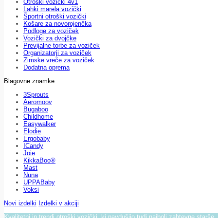
Otroški vozički 4v1
Lahki marela vozički
Športni otroški vozički
Košare za novorojenčka
Podloge za voziček
Vozički za dvojčke
Previjalne torbe za voziček
Organizatorji za voziček
Zimske vreče za voziček
Dodatna oprema
Blagovne znamke
3Sprouts
Aeromoov
Bugaboo
Childhome
Easywalker
Elodie
Ergobaby
ICandy
Joie
KikkaBoo®
Mast
Nuna
UPPABaby
Voksi
Novi izdelki
Izdelki v akciji
Kvalitetni in trendi otroški vozički, ki navdušijo tudi najbolj zahtevne starše.