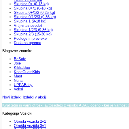
Skupina 0+ (0-13 kg)
Skupina 0+/1 (0-18 kg)
Skupina 0+/1/2 (0-25 kg)
Skupina 0/1/2/3 (0-36 kg)
Skupina 1 (9-18 kg)
Vrtljivi avtosedeži
Skupina 1/2/3 (9-36 kg)
Skupina 2/3 (15-36 kg)
Podloge in prevleke
Dodatna oprema
Blagovne znamke
BeSafe
Joie
KikkaBoo
KneeGuardKids
Mast
Nuna
UPPABaby
Voksi
Novi izdelki
Izdelki v akciji
Kvalitetni in varni otroški avtosedeži z visoko ADAC oceno - ker je varnost 
Kategorija Vozički
Otroški vozički 2v1
Otroški vozički 3v1