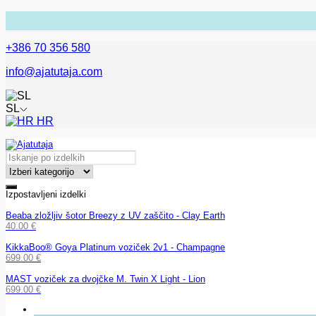
+386 70 356 580
info@ajatutaja.com
SL
HR
Izpostavljeni izdelki
Beaba zložljiv šotor Breezy z UV zaščito - Clay Earth
40.00
€
KikkaBoo® Goya Platinum voziček 2v1 - Champagne
699.00
€
MAST voziček za dvojčke M. Twin X Light - Lion
699.00
€