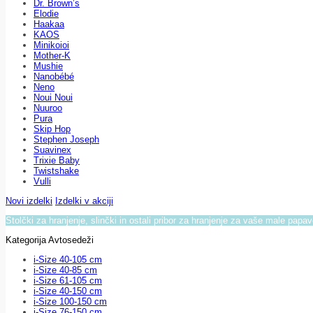
Dr. Brown’s
Elodie
Haakaa
KAOS
Minikoioi
Mother-K
Mushie
Nanobébé
Neno
Noui Noui
Nuuroo
Pura
Skip Hop
Stephen Joseph
Suavinex
Trixie Baby
Twistshake
Vulli
Novi izdelki
Izdelki v akciji
Stolčki za hranjenje, slinčki in ostali pribor za hranjenje za vaše male papa
Kategorija Avtosedeži
i-Size 40-105 cm
i-Size 40-85 cm
i-Size 61-105 cm
i-Size 40-150 cm
i-Size 100-150 cm
i-Size 76-150 cm