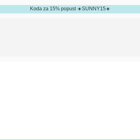
Koda za 15% popust ☀️SUNNY15☀️