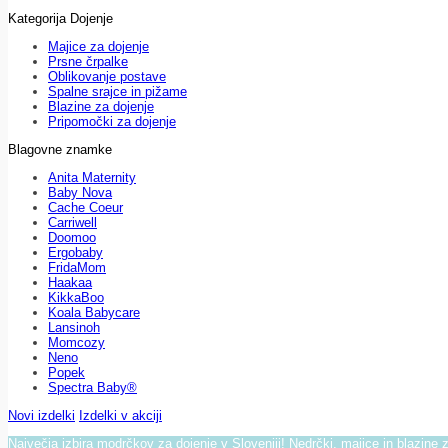
Kategorija Dojenje
Majice za dojenje
Prsne črpalke
Oblikovanje postave
Spalne srajce in pižame
Blazine za dojenje
Pripomočki za dojenje
Blagovne znamke
Anita Maternity
Baby Nova
Cache Coeur
Carriwell
Doomoo
Ergobaby
FridaMom
Haakaa
KikkaBoo
Koala Babycare
Lansinoh
Momcozy
Neno
Popek
Spectra Baby®
Novi izdelki
Izdelki v akciji
Največja izbira modrčkov za dojenje v Sloveniji! Nedrčki, majice in blazine