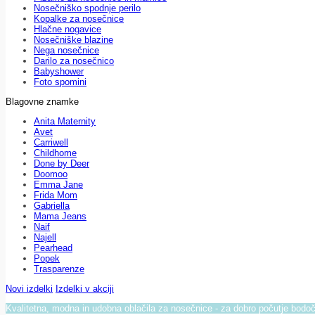
Nosečniško spodnje perilo
Kopalke za nosečnice
Hlačne nogavice
Nosečniške blazine
Nega nosečnice
Darilo za nosečnico
Babyshower
Foto spomini
Blagovne znamke
Anita Maternity
Avet
Carriwell
Childhome
Done by Deer
Doomoo
Emma Jane
Frida Mom
Gabriella
Mama Jeans
Naif
Najell
Pearhead
Popek
Trasparenze
Novi izdelki
Izdelki v akciji
Kvalitetna, modna in udobna oblačila za nosečnice - za dobro počutje bod