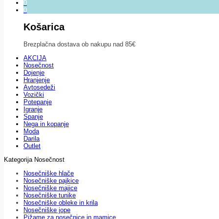
0
0
Košarica
Brezplačna dostava ob nakupu nad 85€
AKCIJA
Nosečnost
Dojenje
Hranjenje
Avtosedeži
Vozički
Potepanje
Igranje
Spanje
Nega in kopanje
Moda
Darila
Outlet
Kategorija Nosečnost
Nosečniške hlače
Nosečniške pajkice
Nosečniške majice
Nosečniške tunike
Nosečniške obleke in krila
Nosečniške jope
Pižame za nosečnice in mamice