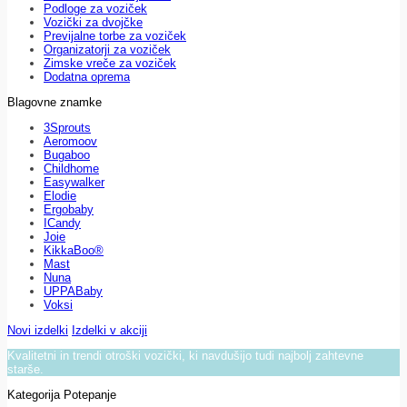
Podloge za voziček
Vozički za dvojčke
Previjalne torbe za voziček
Organizatorji za voziček
Zimske vreče za voziček
Dodatna oprema
Blagovne znamke
3Sprouts
Aeromoov
Bugaboo
Childhome
Easywalker
Elodie
Ergobaby
ICandy
Joie
KikkaBoo®
Mast
Nuna
UPPABaby
Voksi
Novi izdelki
Izdelki v akciji
Kvalitetni in trendi otroški vozički, ki navdušijo tudi najbolj zahtevne
starše.
Kategorija Potepanje