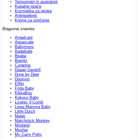
Termometri in aspiratorji
Kopalne igrače
Kozmetika za otroke
Antirepelenti
Kreme za sončenje
Blagovne znamke
Angelcare
Aquascale
Babymoov
Badabulle
Beaba
Biarritz
Curaprox
Diaper Genie®
Done by Deer
Doomoo
Effiki
Frida Baby
KikkaBoo
Kokoso Baby
Licetec V-Comb
Linea Mamma Baby
Little Dutch
Magic
Matchstick Monkey
Miniland
Mushie
My Carry Potty