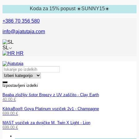
Koda za 15% popust ☀️SUNNY15☀️
+386 70 356 580
info@ajatutaja.com
SL
HR
Izpostavljeni izdelki
Beaba zložljiv šotor Breezy z UV zaščito - Clay Earth
40.00
€
KikkaBoo® Goya Platinum voziček 2v1 - Champagne
699.00
€
MAST voziček za dvojčke M. Twin X Light - Lion
699.00
€