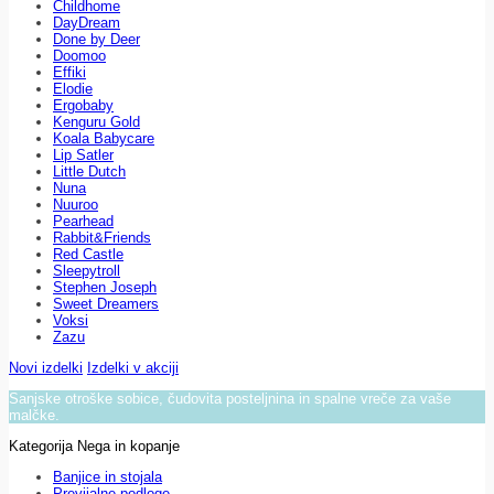
Childhome
DayDream
Done by Deer
Doomoo
Effiki
Elodie
Ergobaby
Kenguru Gold
Koala Babycare
Lip Satler
Little Dutch
Nuna
Nuuroo
Pearhead
Rabbit&Friends
Red Castle
Sleepytroll
Stephen Joseph
Sweet Dreamers
Voksi
Zazu
Novi izdelki
Izdelki v akciji
Sanjske otroške sobice, čudovita posteljnina in spalne vreče za vaše
malčke.
Kategorija Nega in kopanje
Banjice in stojala
Previjalne podloge