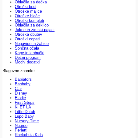
Oblačila za dečka
Otroški bodi
Otroške majice
Otroške hlače
Otroški kompleti
Oblačila za deklico
Jakne in zimski pajaci
Otroška obutev
Otroški copati
Nogavice in žabice
Sončna očala
Kape in klobučki
Dežni program
Modni dodatki
Blagovne znamke
Babiators
Baobaby
Clar
Disney
Elodie
First Steps
Ki ET LA
Little Dutch
Lupo Baby
Nursery Time
Nuuroo
Perletti
Rockahula Kids