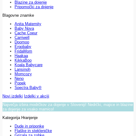
Blazine za dojenje
Pripomočki za dojenje
Blagovne znamke
Anita Maternity
Baby Nova
Cache Coeur
Carriwell
Doomoo
Ergobaby
FridaMom
Haakaa
KikkaBoo
Koala Babycare
Lansinoh
Momcozy
Neno
Popek
Spectra Baby®
Novi izdelki
Izdelki v akciji
Največja izbira modrčkov za dojenje v Sloveniji! Nedrčki, majice in blazine
za dojenje za vsako mamico!
Kategorija Hranjenje
Dude in priponke
Flaške in stekleničke
Grizala za zobke