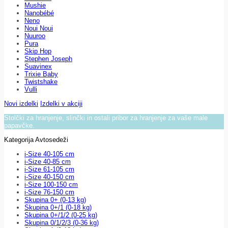
Mushie
Nanobébé
Neno
Noui Noui
Nuuroo
Pura
Skip Hop
Stephen Joseph
Suavinex
Trixie Baby
Twistshake
Vulli
Novi izdelki
Izdelki v akciji
Stolčki za hranjenje, slinčki in ostali pribor za hranjenje za vaše male
papavčke.
Kategorija Avtosedeži
i-Size 40-105 cm
i-Size 40-85 cm
i-Size 61-105 cm
i-Size 40-150 cm
i-Size 100-150 cm
i-Size 76-150 cm
Skupina 0+ (0-13 kg)
Skupina 0+/1 (0-18 kg)
Skupina 0+/1/2 (0-25 kg)
Skupina 0/1/2/3 (0-36 kg)