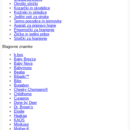
Otroški slinčki
Kozarčki in skodelice
Krožniki in skledice
Jedilni seti za otroke
Termo posodice in termovke
Aparati za pripravo hrane
Pripomočki za hranjenje
Žličke in jedilni pribor
Stolčki za hranjenje
Blagovne znamke
b.box
Baby Brezza
Baby Nova
Babymoov
Beaba
Bibado™
Bibs
Bugaboo
Cheeky Chompers®
Childhome
Curaprox
Done by Deer
Dr. Brown’s
Elodie
Haakaa
KAOS
Minikoioi
Mother-K