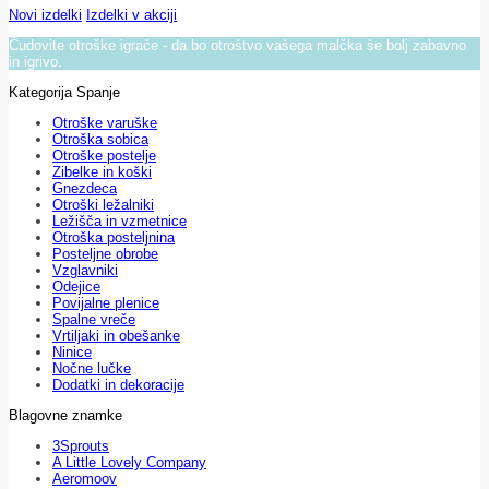
Novi izdelki
Izdelki v akciji
Čudovite otroške igrače - da bo otroštvo vašega malčka še bolj zabavno
in igrivo.
Kategorija Spanje
Otroške varuške
Otroška sobica
Otroške postelje
Zibelke in koški
Gnezdeca
Otroški ležalniki
Ležišča in vzmetnice
Otroška posteljnina
Posteljne obrobe
Vzglavniki
Odejice
Povijalne plenice
Spalne vreče
Vrtiljaki in obešanke
Ninice
Nočne lučke
Dodatki in dekoracije
Blagovne znamke
3Sprouts
A Little Lovely Company
Aeromoov