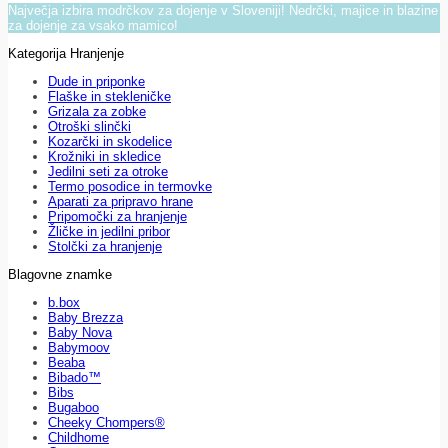
Največja izbira modrčkov za dojenje v Sloveniji! Nedrčki, majice in blazine
za dojenje za vsako mamico!
Kategorija Hranjenje
Dude in priponke
Flaške in stekleničke
Grizala za zobke
Otroški slinčki
Kozarčki in skodelice
Krožniki in skledice
Jedilni seti za otroke
Termo posodice in termovke
Aparati za pripravo hrane
Pripomočki za hranjenje
Žličke in jedilni pribor
Stolčki za hranjenje
Blagovne znamke
b.box
Baby Brezza
Baby Nova
Babymoov
Beaba
Bibado™
Bibs
Bugaboo
Cheeky Chompers®
Childhome