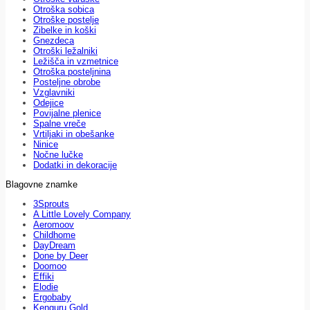
Otroška sobica
Otroške postelje
Zibelke in koški
Gnezdeca
Otroški ležalniki
Ležišča in vzmetnice
Otroška posteljnina
Posteljne obrobe
Vzglavniki
Odejice
Povijalne plenice
Spalne vreče
Vrtiljaki in obešanke
Ninice
Nočne lučke
Dodatki in dekoracije
Blagovne znamke
3Sprouts
A Little Lovely Company
Aeromoov
Childhome
DayDream
Done by Deer
Doomoo
Effiki
Elodie
Ergobaby
Kenguru Gold