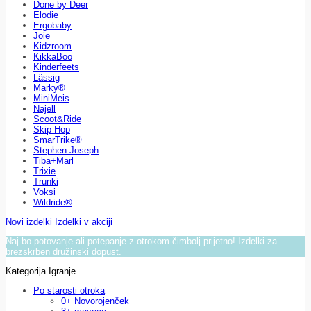
Done by Deer
Elodie
Ergobaby
Joie
Kidzroom
KikkaBoo
Kinderfeets
Lässig
Marky®
MiniMeis
Najell
Scoot&Ride
Skip Hop
SmarTrike®
Stephen Joseph
Tiba+Marl
Trixie
Trunki
Voksi
Wildride®
Novi izdelki
Izdelki v akciji
Naj bo potovanje ali potepanje z otrokom čimbolj prijetno! Izdelki za
brezskrben družinski dopust.
Kategorija Igranje
Po starosti otroka
0+ Novorojenček