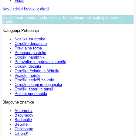
Voksi
Novi izdelki
Izdelki v akciji
Kvalitetni in trendi otroški vozički, ki navdušijo tudi najbolj zahtevne
starše.
Kategorija Potepanje
Nosilke za otroke
Otroške denarnice
Previjalne torbe
Prenosne postelje
Otroški nahrbtniki
Potovalke in potovalni kovčki
Otroški dežniki
Otroške čelade in ščitniki
Vozički marele
Otroški sedeži za kolo
Otroški skiroji in poganjalci
Otroški šotori in tuneli
Poletni pripomočki
Blagovne znamke
Aeromoov
Babymoov
Badabulle
BeSafe
Childhome
Citron®