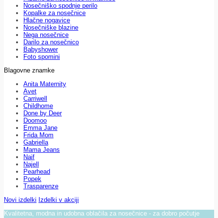
Nosečniško spodnje perilo
Kopalke za nosečnice
Hlačne nogavice
Nosečniške blazine
Nega nosečnice
Darilo za nosečnico
Babyshower
Foto spomini
Blagovne znamke
Anita Maternity
Avet
Carriwell
Childhome
Done by Deer
Doomoo
Emma Jane
Frida Mom
Gabriella
Mama Jeans
Naif
Najell
Pearhead
Popek
Trasparenze
Novi izdelki
Izdelki v akciji
Kvalitetna, modna in udobna oblačila za nosečnice - za dobro počutje