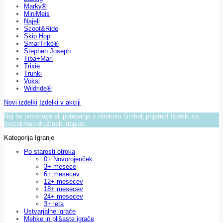
Marky®
MiniMeis
Najell
Scoot&Ride
Skip Hop
SmarTrike®
Stephen Joseph
Tiba+Marl
Trixie
Trunki
Voksi
Wildride®
Novi izdelki
Izdelki v akciji
Naj bo potovanje ali potepanje z otrokom čimbolj prijetno! Izdelki za
brezskrben družinski dopust.
Kategorija Igranje
Po starosti otroka
0+ Novorojenček
3+ mesece
6+ mesecev
12+ mesecev
18+ mesecev
24+ mesecev
3+ leta
Ustvarjalne igrače
Mehke in plišaste igrače