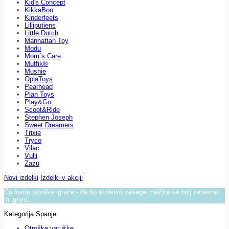
Kid's Concept
KikkaBoo
Kinderfeets
Lilliputiens
Little Dutch
Manhattan Toy
Modu
Mom`s Care
Muffik®
Mushie
OplaToys
Pearhead
Plan Toys
Play&Go
Scoot&Ride
Stephen Joseph
Sweet Dreamers
Trixie
Tryco
Vilac
Vulli
Zazu
Novi izdelki
Izdelki v akciji
Čudovite otroške igrače - da bo otroštvo vašega malčka še bolj zabavno
in igrivo.
Kategorija Spanje
Otroške varuške