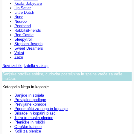
Koala Babycare
Lip Satler
Little Dutch
Nuna
Nuuroo
Pearhead
Rabbit&Friends
Red Castle
Sleepytroll
Stephen Joseph
Sweet Dreamers
Voksi
Zazu
Novi izdelki
Izdelki v akciji
Sanjske otroške sobice, čudovita posteljnina in spalne vreče za vaše
malčke.
Kategorija Nega in kopanje
Banjice in stojala
Previjalne podloge
Previjalne komode
Pripomočki za nego in kopanje
Brisače in kopalni plašči
Tetra in muslin plenice
Pleničke in robčki
Otroške kahlice
Koši za plenice