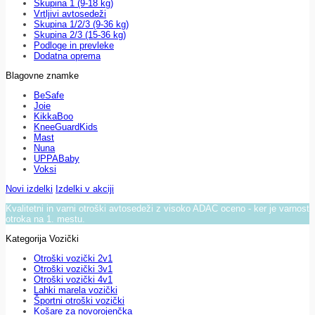
Skupina 1 (9-18 kg)
Vrtljivi avtosedeži
Skupina 1/2/3 (9-36 kg)
Skupina 2/3 (15-36 kg)
Podloge in prevleke
Dodatna oprema
Blagovne znamke
BeSafe
Joie
KikkaBoo
KneeGuardKids
Mast
Nuna
UPPABaby
Voksi
Novi izdelki
Izdelki v akciji
Kvalitetni in varni otroški avtosedeži z visoko ADAC oceno - ker je varnost
otroka na 1. mestu.
Kategorija Vozički
Otroški vozički 2v1
Otroški vozički 3v1
Otroški vozički 4v1
Lahki marela vozički
Športni otroški vozički
Košare za novorojenčka