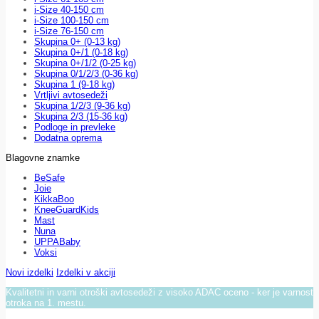
i-Size 40-150 cm
i-Size 100-150 cm
i-Size 76-150 cm
Skupina 0+ (0-13 kg)
Skupina 0+/1 (0-18 kg)
Skupina 0+/1/2 (0-25 kg)
Skupina 0/1/2/3 (0-36 kg)
Skupina 1 (9-18 kg)
Vrtljivi avtosedeži
Skupina 1/2/3 (9-36 kg)
Skupina 2/3 (15-36 kg)
Podloge in prevleke
Dodatna oprema
Blagovne znamke
BeSafe
Joie
KikkaBoo
KneeGuardKids
Mast
Nuna
UPPABaby
Voksi
Novi izdelki
Izdelki v akciji
Kvalitetni in varni otroški avtosedeži z visoko ADAC oceno - ker je varnost
otroka na 1. mestu.