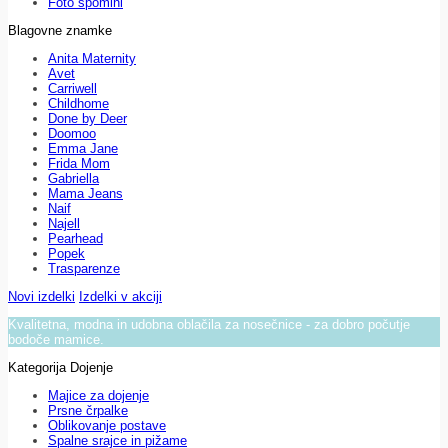
Foto spomini
Blagovne znamke
Anita Maternity
Avet
Carriwell
Childhome
Done by Deer
Doomoo
Emma Jane
Frida Mom
Gabriella
Mama Jeans
Naif
Najell
Pearhead
Popek
Trasparenze
Novi izdelki
Izdelki v akciji
Kvalitetna, modna in udobna oblačila za nosečnice - za dobro počutje
bodoče mamice.
Kategorija Dojenje
Majice za dojenje
Prsne črpalke
Oblikovanje postave
Spalne srajce in pižame