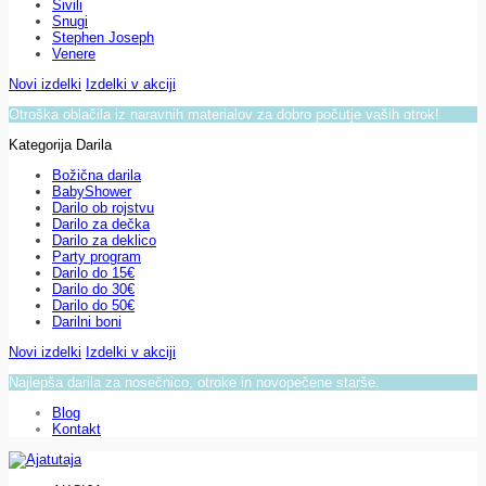
Sivili
Snugi
Stephen Joseph
Venere
Novi izdelki
Izdelki v akciji
Otroška oblačila iz naravnih materialov za dobro počutje vaših otrok!
Kategorija Darila
Božična darila
BabyShower
Darilo ob rojstvu
Darilo za dečka
Darilo za deklico
Party program
Darilo do 15€
Darilo do 30€
Darilo do 50€
Darilni boni
Novi izdelki
Izdelki v akciji
Najlepša darila za nosečnico, otroke in novopečene starše.
Blog
Kontakt