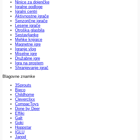
Ninice za dojenčke
Igralne podloge
Igralni centri
Aktivnostne igrače
Senzorične igrače
Lesene igrače
Otroška glasbila
Sestavljanke
Mehke knjigice
Magnetne igre
Igranje vlog
Miselne igre
Družabne igre
Igra na prostem
Shranjevanje igrač
Blagovne znamke
3Sprouts
Bieco
Childhome
Cleverclixx
CompacToys
Done by Deer
Effiki
Galt
Goki
Hoppstar
IGLU
Janod