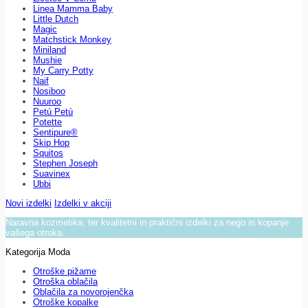
Linea Mamma Baby
Little Dutch
Magic
Matchstick Monkey
Miniland
Mushie
My Carry Potty
Naif
Nosiboo
Nuuroo
Petú Petú
Potette
Sentipure®
Skip Hop
Squitos
Stephen Joseph
Suavinex
Ubbi
Novi izdelki
Izdelki v akciji
Naravna kozmetika, ter kvalitetni in praktični izdelki za nego in kopanje
vašega otroka.
Kategorija Moda
Otroške pižame
Otroška oblačila
Oblačila za novorojenčka
Otroške kopalke