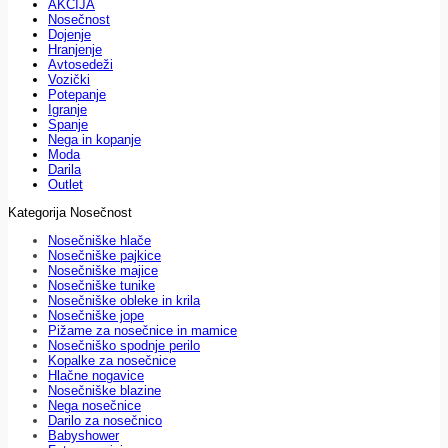
AKCIJA
Nosečnost
Dojenje
Hranjenje
Avtosedeži
Vozički
Potepanje
Igranje
Spanje
Nega in kopanje
Moda
Darila
Outlet
Kategorija Nosečnost
Nosečniške hlače
Nosečniške pajkice
Nosečniške majice
Nosečniške tunike
Nosečniške obleke in krila
Nosečniške jope
Pižame za nosečnice in mamice
Nosečniško spodnje perilo
Kopalke za nosečnice
Hlačne nogavice
Nosečniške blazine
Nega nosečnice
Darilo za nosečnico
Babyshower