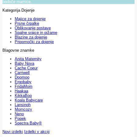
bodoče mamice.
Kategorija Dojenje
Majice za dojenje
Prsne črpalke
Oblikovanje postave
Spalne srajce in pižame
Blazine za dojenje
Pripomočki za dojenje
Blagovne znamke
Anita Maternity
Baby Nova
Cache Coeur
Carriwell
Doomoo
Ergobaby
FridaMom
Haakaa
KikkaBoo
Koala Babycare
Lansinoh
Momcozy
Neno
Popek
Spectra Baby®
Novi izdelki
Izdelki v akciji