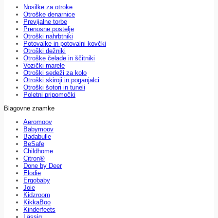
Nosilke za otroke
Otroške denarnice
Previjalne torbe
Prenosne postelje
Otroški nahrbtniki
Potovalke in potovalni kovčki
Otroški dežniki
Otroške čelade in ščitniki
Vozički marele
Otroški sedeži za kolo
Otroški skiroji in poganjalci
Otroški šotori in tuneli
Poletni pripomočki
Blagovne znamke
Aeromoov
Babymoov
Badabulle
BeSafe
Childhome
Citron®
Done by Deer
Elodie
Ergobaby
Joie
Kidzroom
KikkaBoo
Kinderfeets
Lässig