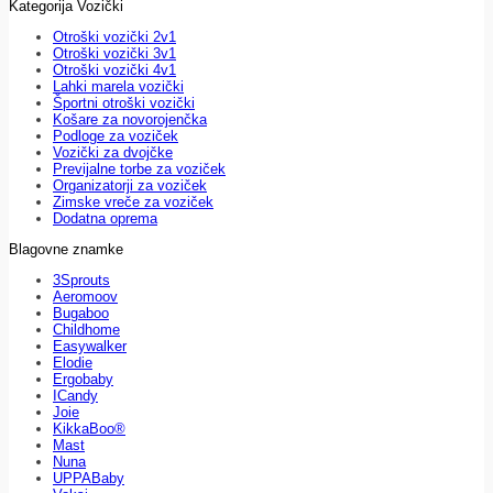
Kategorija Vozički
Otroški vozički 2v1
Otroški vozički 3v1
Otroški vozički 4v1
Lahki marela vozički
Športni otroški vozički
Košare za novorojenčka
Podloge za voziček
Vozički za dvojčke
Previjalne torbe za voziček
Organizatorji za voziček
Zimske vreče za voziček
Dodatna oprema
Blagovne znamke
3Sprouts
Aeromoov
Bugaboo
Childhome
Easywalker
Elodie
Ergobaby
ICandy
Joie
KikkaBoo®
Mast
Nuna
UPPABaby