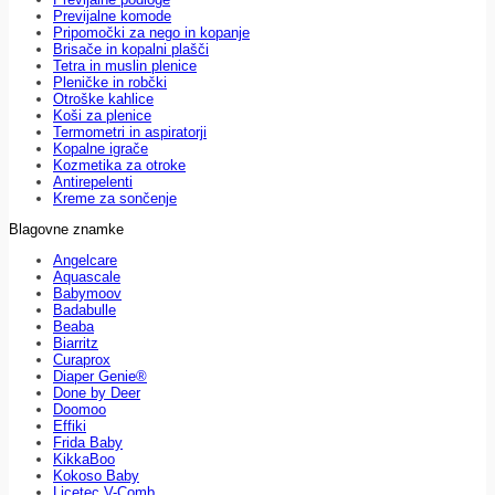
Previjalne komode
Pripomočki za nego in kopanje
Brisače in kopalni plašči
Tetra in muslin plenice
Pleničke in robčki
Otroške kahlice
Koši za plenice
Termometri in aspiratorji
Kopalne igrače
Kozmetika za otroke
Antirepelenti
Kreme za sončenje
Blagovne znamke
Angelcare
Aquascale
Babymoov
Badabulle
Beaba
Biarritz
Curaprox
Diaper Genie®
Done by Deer
Doomoo
Effiki
Frida Baby
KikkaBoo
Kokoso Baby
Licetec V-Comb