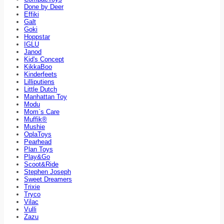
Done by Deer
Effiki
Galt
Goki
Hoppstar
IGLU
Janod
Kid's Concept
KikkaBoo
Kinderfeets
Lilliputiens
Little Dutch
Manhattan Toy
Modu
Mom`s Care
Muffik®
Mushie
OplaToys
Pearhead
Plan Toys
Play&Go
Scoot&Ride
Stephen Joseph
Sweet Dreamers
Trixie
Tryco
Vilac
Vulli
Zazu