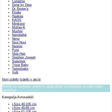
Curaprox
Done by Deer
Dr. Brown’s
Elodie
Haakaa
KAOS
Minikoioi
Mother-K
Mushie
Nanobébé
Neno
Noui Noui
Nuuroo
Pura
Skip Hop
Stephen Joseph
Suavinex
Trixie Baby
Twistshake
Vulli
Novi izdelki
Izdelki v akciji
Stolčki za hranjenje, slinčki in ostali pribor za hranjenje za vaše male
papavčke.
Kategorija Avtosedeži
i-Size 40-105 cm
i-Size 40-85 cm
i-Size 61-105 cm