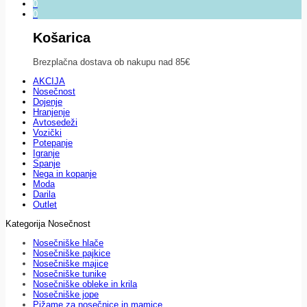
0
0
Košarica
Brezplačna dostava ob nakupu nad 85€
AKCIJA
Nosečnost
Dojenje
Hranjenje
Avtosedeži
Vozički
Potepanje
Igranje
Spanje
Nega in kopanje
Moda
Darila
Outlet
Kategorija Nosečnost
Nosečniške hlače
Nosečniške pajkice
Nosečniške majice
Nosečniške tunike
Nosečniške obleke in krila
Nosečniške jope
Pižame za nosečnice in mamice