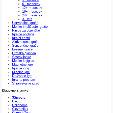
3+ mesece
6+ mesecev
12+ mesecev
18+ mesecev
24+ mesecev
3+ leta
Ustvarjalne igrače
Mehke in plišaste igrače
Ninice za dojenčke
Igralne podloge
Igralni centri
Aktivnostne igrače
Senzorične igrače
Lesene igrače
Otroška glasbila
Sestavljanke
Mehke knjigice
Magnetne igre
Igranje vlog
Miselne igre
Družabne igre
Igra na prostem
Shranjevanje igrač
Blagovne znamke
3Sprouts
Bieco
Childhome
Cleverclixx
CompacToys