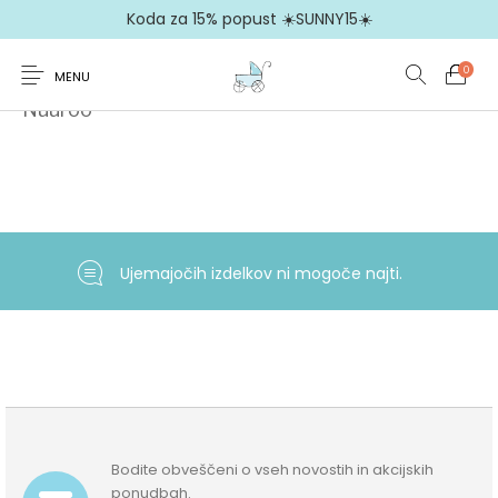
Koda za 15% popust ☀️SUNNY15☀️
0
MENU
Domov
/
Brands
/
Moda
/
Nuuroo
Nuuroo
Ujemajočih izdelkov ni mogoče najti.
Bodite obveščeni o vseh novostih in akcijskih
ponudbah.