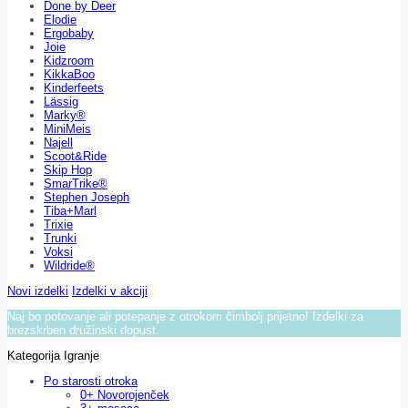
Done by Deer
Elodie
Ergobaby
Joie
Kidzroom
KikkaBoo
Kinderfeets
Lässig
Marky®
MiniMeis
Najell
Scoot&Ride
Skip Hop
SmarTrike®
Stephen Joseph
Tiba+Marl
Trixie
Trunki
Voksi
Wildride®
Novi izdelki
Izdelki v akciji
Naj bo potovanje ali potepanje z otrokom čimbolj prijetno! Izdelki za
brezskrben družinski dopust.
Kategorija Igranje
Po starosti otroka
0+ Novorojenček