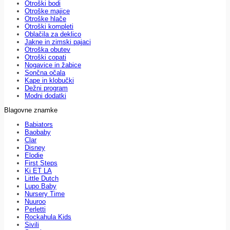
Otroški bodi
Otroške majice
Otroške hlače
Otroški kompleti
Oblačila za deklico
Jakne in zimski pajaci
Otroška obutev
Otroški copati
Nogavice in žabice
Sončna očala
Kape in klobučki
Dežni program
Modni dodatki
Blagovne znamke
Babiators
Baobaby
Clar
Disney
Elodie
First Steps
Ki ET LA
Little Dutch
Lupo Baby
Nursery Time
Nuuroo
Perletti
Rockahula Kids
Sivili