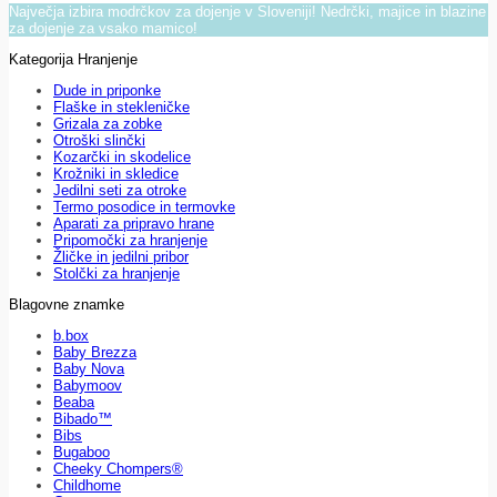
Največja izbira modrčkov za dojenje v Sloveniji! Nedrčki, majice in blazine
za dojenje za vsako mamico!
Kategorija Hranjenje
Dude in priponke
Flaške in stekleničke
Grizala za zobke
Otroški slinčki
Kozarčki in skodelice
Krožniki in skledice
Jedilni seti za otroke
Termo posodice in termovke
Aparati za pripravo hrane
Pripomočki za hranjenje
Žličke in jedilni pribor
Stolčki za hranjenje
Blagovne znamke
b.box
Baby Brezza
Baby Nova
Babymoov
Beaba
Bibado™
Bibs
Bugaboo
Cheeky Chompers®
Childhome