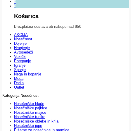
0
0
Košarica
Brezplačna dostava ob nakupu nad 85€
AKCIJA
Nosečnost
Dojenje
Hranjenje
Avtosedeži
Vozički
Potepanje
Igranje
Spanje
Nega in kopanje
Moda
Darila
Outlet
Kategorija Nosečnost
Nosečniške hlače
Nosečniške pajkice
Nosečniške majice
Nosečniške tunike
Nosečniške obleke in krila
Nosečniške jope
Pižame za nosečnice in mamice