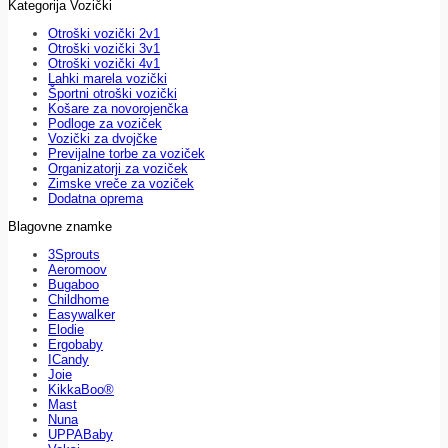
Kategorija Vozički
Otroški vozički 2v1
Otroški vozički 3v1
Otroški vozički 4v1
Lahki marela vozički
Športni otroški vozički
Košare za novorojenčka
Podloge za voziček
Vozički za dvojčke
Previjalne torbe za voziček
Organizatorji za voziček
Zimske vreče za voziček
Dodatna oprema
Blagovne znamke
3Sprouts
Aeromoov
Bugaboo
Childhome
Easywalker
Elodie
Ergobaby
ICandy
Joie
KikkaBoo®
Mast
Nuna
UPPABaby