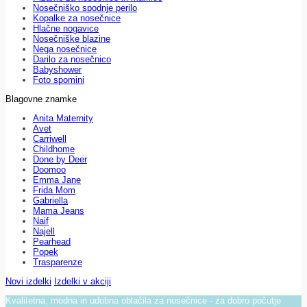
Nosečniško spodnje perilo
Kopalke za nosečnice
Hlačne nogavice
Nosečniške blazine
Nega nosečnice
Darilo za nosečnico
Babyshower
Foto spomini
Blagovne znamke
Anita Maternity
Avet
Carriwell
Childhome
Done by Deer
Doomoo
Emma Jane
Frida Mom
Gabriella
Mama Jeans
Naif
Najell
Pearhead
Popek
Trasparenze
Novi izdelki
Izdelki v akciji
Kvalitetna, modna in udobna oblačila za nosečnice - za dobro počutje