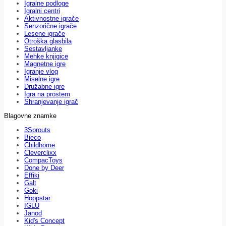
Igralne podloge
Igralni centri
Aktivnostne igrače
Senzorične igrače
Lesene igrače
Otroška glasbila
Sestavljanke
Mehke knjigice
Magnetne igre
Igranje vlog
Miselne igre
Družabne igre
Igra na prostem
Shranjevanje igrač
Blagovne znamke
3Sprouts
Bieco
Childhome
Cleverclixx
CompacToys
Done by Deer
Effiki
Galt
Goki
Hoppstar
IGLU
Janod
Kid's Concept