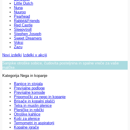
Little Dutch
Nuna
Nuuroo
Pearhead
Rabbit&Friends
Red Castle
Sleepytroll
Stephen Joseph
Sweet Dreamers
Voksi
Zazu
Novi izdelki
Izdelki v akciji
Sanjske otroške sobice, čudovita posteljnina in spalne vreče za vaše
malčke.
Kategorija Nega in kopanje
Banjice in stojala
Previjalne podloge
Previjalne komode
Pripomočki za nego in kopanje
Brisače in kopalni plašči
Tetra in muslin plenice
Pleničke in robčki
Otroške kahlice
Koši za plenice
Termometri in aspiratorji
Kopalne igrače