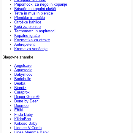
Pripomočki za nego in kopanje
Brisače in kopalni plašči
Tetra in muslin plenice
Pleničke in robčki
Otroške kahlice
Koši za plenice
Termometri in aspiratorji
Kopalne igrače
Kozmetika za otroke
Antirepelenti
Kreme za sončenje
Blagovne znamke
Angelcare
Aquascale
Babymoov
Badabulle
Beaba
Biarritz
Curaprox
Diaper Genie®
Done by Deer
Doomoo
Effiki
Frida Baby
KikkaBoo
Kokoso Baby
Licetec V-Comb
Linea Mamma Baby