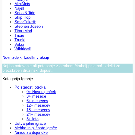
MiniMeis
Najell
Scoot&Ride
Skip Hop
SmarTrike®
Stephen Joseph
Tiba+Marl
Trixie
Trunki
Voksi
Wildride®
Novi izdelki
Izdelki v akciji
Naj bo potovanje ali potepanje z otrokom čimbolj prijetno! Izdelki za
brezskrben družinski dopust.
Kategorija Igranje
Po starosti otroka
0+ Novorojenček
3+ mesece
6+ mesecev
12+ mesecev
18+ mesecev
24+ mesecev
3+ leta
Ustvarjalne igrače
Mehke in plišaste igrače
Ninice za dojenčke