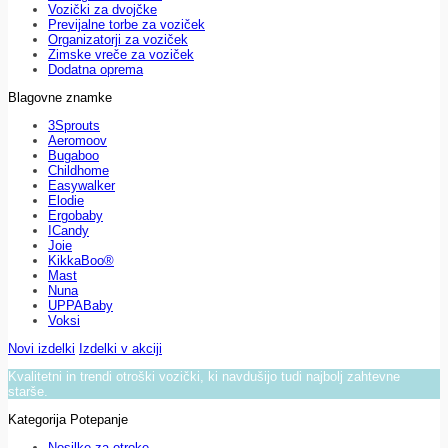
Vozički za dvojčke
Previjalne torbe za voziček
Organizatorji za voziček
Zimske vreče za voziček
Dodatna oprema
Blagovne znamke
3Sprouts
Aeromoov
Bugaboo
Childhome
Easywalker
Elodie
Ergobaby
ICandy
Joie
KikkaBoo®
Mast
Nuna
UPPABaby
Voksi
Novi izdelki
Izdelki v akciji
Kvalitetni in trendi otroški vozički, ki navdušijo tudi najbolj zahtevne
starše.
Kategorija Potepanje
Nosilke za otroke