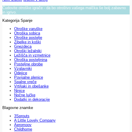
Čudovite otroške igrače - da bo otroštvo vašega malčka še bolj zabavno
in igrivo.
Kategorija Spanje
Otroške varuške
Otroška sobica
Otroške postelje
Zibelke in koški
Gnezdeca
Otroški ležalniki
Ležišča in vzmetnice
Otroška posteljnina
Posteljne obrobe
Vzglavniki
Odejice
Povijalne plenice
Spalne vreče
Vrtiljaki in obešanke
Ninice
Nočne lučke
Dodatki in dekoracije
Blagovne znamke
3Sprouts
A Little Lovely Company
Aeromoov
Childhome