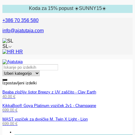
Koda za 15% popust ☀️SUNNY15☀️
+386 70 356 580
info@ajatutaja.com
SL
HR
Izpostavljeni izdelki
Beaba zložljiv šotor Breezy z UV zaščito - Clay Earth
40.00
€
KikkaBoo® Goya Platinum voziček 2v1 - Champagne
699.00
€
MAST voziček za dvojčke M. Twin X Light - Lion
699.00
€