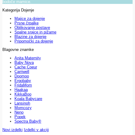
bodoče mamice.
Kategorija Dojenje
Majice za dojenje
Prsne črpalke
Oblikovanje postave
Spalne srajce in pižame
Blazine za dojenje
Pripomočki za dojenje
Blagovne znamke
Anita Maternity
Baby Nova
Cache Coeur
Carriwell
Doomoo
Ergobaby
FridaMom
Haakaa
KikkaBoo
Koala Babycare
Lansinoh
Momcozy
Neno
Popek
Spectra Baby®
Novi izdelki
Izdelki v akciji