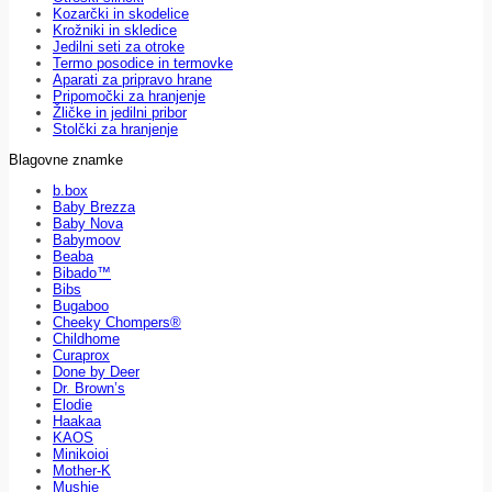
Kozarčki in skodelice
Krožniki in skledice
Jedilni seti za otroke
Termo posodice in termovke
Aparati za pripravo hrane
Pripomočki za hranjenje
Žličke in jedilni pribor
Stolčki za hranjenje
Blagovne znamke
b.box
Baby Brezza
Baby Nova
Babymoov
Beaba
Bibado™
Bibs
Bugaboo
Cheeky Chompers®
Childhome
Curaprox
Done by Deer
Dr. Brown’s
Elodie
Haakaa
KAOS
Minikoioi
Mother-K
Mushie