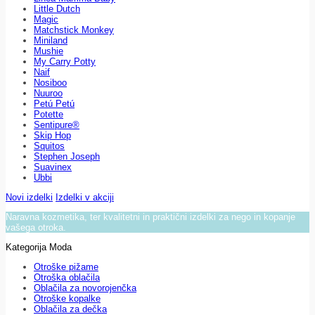
Little Dutch
Magic
Matchstick Monkey
Miniland
Mushie
My Carry Potty
Naif
Nosiboo
Nuuroo
Petú Petú
Potette
Sentipure®
Skip Hop
Squitos
Stephen Joseph
Suavinex
Ubbi
Novi izdelki
Izdelki v akciji
Naravna kozmetika, ter kvalitetni in praktični izdelki za nego in kopanje
vašega otroka.
Kategorija Moda
Otroške pižame
Otroška oblačila
Oblačila za novorojenčka
Otroške kopalke
Oblačila za dečka