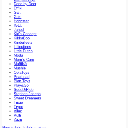
Done by Deer
Effiki
Galt
Goki
Hoppstar
IGLU
Janod
Kid's Concept
KikkaBoo
Kinderfeets
Lilliputiens
Little Dutch
Modu
Mom`s Care
Muffik®
Mushie
OplaToys
Pearhead
Plan Toys
Play&Go
Scoot&Ride
Stephen Joseph
Sweet Dreamers
Trixie
Tryco
Vilac
Vulli
Zazu
Novi izdelki
Izdelki v akciji