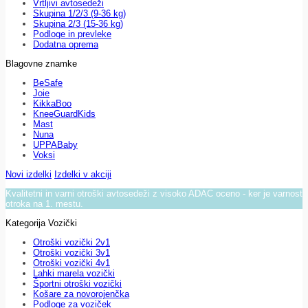
Vrtljivi avtosedeži
Skupina 1/2/3 (9-36 kg)
Skupina 2/3 (15-36 kg)
Podloge in prevleke
Dodatna oprema
Blagovne znamke
BeSafe
Joie
KikkaBoo
KneeGuardKids
Mast
Nuna
UPPABaby
Voksi
Novi izdelki
Izdelki v akciji
Kvalitetni in varni otroški avtosedeži z visoko ADAC oceno - ker je varnost
otroka na 1. mestu.
Kategorija Vozički
Otroški vozički 2v1
Otroški vozički 3v1
Otroški vozički 4v1
Lahki marela vozički
Športni otroški vozički
Košare za novorojenčka
Podloge za voziček