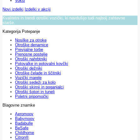
Voksi
Novi izdelki
Izdelki v akciji
Kvalitetni in trendi otroški vozički, ki navdušijo tudi najbolj zahtevne
starše.
Kategorija Potepanje
Nosilke za otroke
Otroške denarnice
Previjalne torbe
Prenosne postelje
Otroški nahrbtniki
Potovalke in potovalni kovčki
Otroški dežniki
Otroške čelade in ščitniki
Vozički marele
Otroški sedeži za kolo
Otroški skiroji in poganjalci
Otroški šotori in tuneli
Poletni pripomočki
Blagovne znamke
Aeromoov
Babymoov
Badabulle
BeSafe
Childhome
Citron®