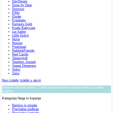
DayDream
Done by Deer
Doomoo
Effiki
Elodie
Ergobaby
Kenguru Gold
Koala Babycare
Lip Satler
Little Dutch
Nuna
Nuuroo
Pearhead
Rabbit&Friends
Red Castle
Sleepytroll
Stephen Joseph
Sweet Dreamers
Voksi
Zazu
Novi izdelki
Izdelki v akciji
Sanjske otroške sobice, čudovita posteljnina in spalne vreče za vaše
malčke.
Kategorija Nega in kopanje
Banjice in stojala
Previjalne podloge
Previjalne komode