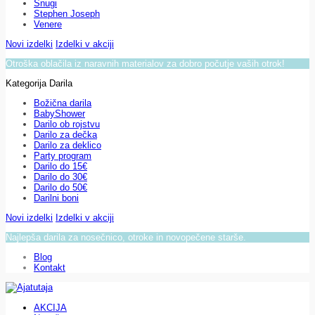
Snugi
Stephen Joseph
Venere
Novi izdelki
Izdelki v akciji
Otroška oblačila iz naravnih materialov za dobro počutje vaših otrok!
Kategorija Darila
Božična darila
BabyShower
Darilo ob rojstvu
Darilo za dečka
Darilo za deklico
Party program
Darilo do 15€
Darilo do 30€
Darilo do 50€
Darilni boni
Novi izdelki
Izdelki v akciji
Najlepša darila za nosečnico, otroke in novopečene starše.
Blog
Kontakt
AKCIJA