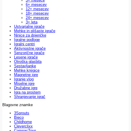
3+ mesece
6+ mesecev
12+ mesecev
18+ mesecev
24+ mesecev
3+ leta
Ustvarjalne igrače
Mehke in plišaste igrače
Ninice za dojenčke
Igralne podloge
Igralni centri
Aktivnostne igrače
Senzorične igrače
Lesene igrače
Otroška glasbila
Sestavljanke
Mehke knjigice
Magnetne igre
Igranje vlog
Miselne igre
Družabne igre
Igra na prostem
Shranjevanje igrač
Blagovne znamke
3Sprouts
Bieco
Childhome
Cleverclixx
CompacToys