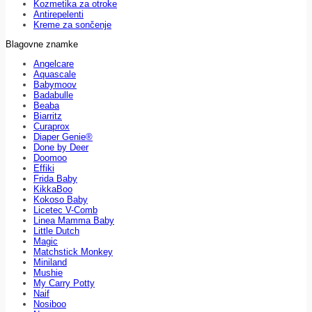
Kozmetika za otroke
Antirepelenti
Kreme za sončenje
Blagovne znamke
Angelcare
Aquascale
Babymoov
Badabulle
Beaba
Biarritz
Curaprox
Diaper Genie®
Done by Deer
Doomoo
Effiki
Frida Baby
KikkaBoo
Kokoso Baby
Licetec V-Comb
Linea Mamma Baby
Little Dutch
Magic
Matchstick Monkey
Miniland
Mushie
My Carry Potty
Naif
Nosiboo