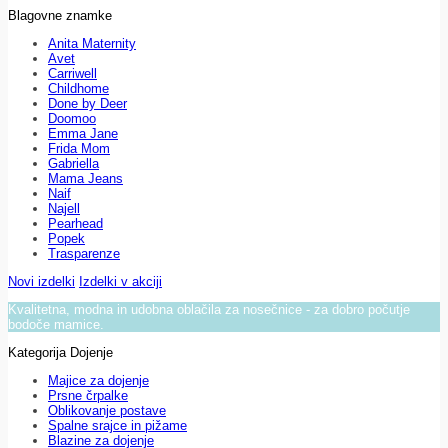
Blagovne znamke
Anita Maternity
Avet
Carriwell
Childhome
Done by Deer
Doomoo
Emma Jane
Frida Mom
Gabriella
Mama Jeans
Naif
Najell
Pearhead
Popek
Trasparenze
Novi izdelki
Izdelki v akciji
Kvalitetna, modna in udobna oblačila za nosečnice - za dobro počutje
bodoče mamice.
Kategorija Dojenje
Majice za dojenje
Prsne črpalke
Oblikovanje postave
Spalne srajce in pižame
Blazine za dojenje