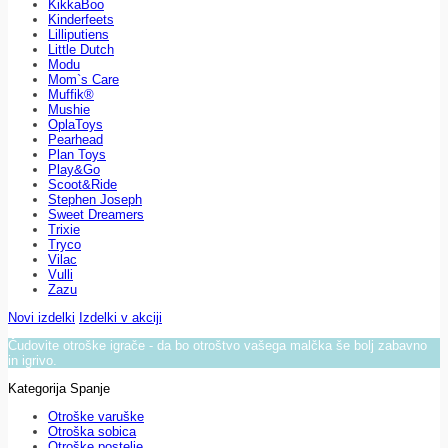
KikkaBoo
Kinderfeets
Lilliputiens
Little Dutch
Modu
Mom`s Care
Muffik®
Mushie
OplaToys
Pearhead
Plan Toys
Play&Go
Scoot&Ride
Stephen Joseph
Sweet Dreamers
Trixie
Tryco
Vilac
Vulli
Zazu
Novi izdelki
Izdelki v akciji
Čudovite otroške igrače - da bo otroštvo vašega malčka še bolj zabavno
in igrivo.
Kategorija Spanje
Otroške varuške
Otroška sobica
Otroške postelje