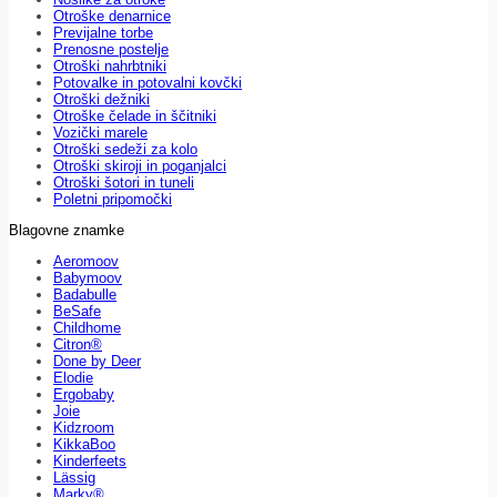
Otroške denarnice
Previjalne torbe
Prenosne postelje
Otroški nahrbtniki
Potovalke in potovalni kovčki
Otroški dežniki
Otroške čelade in ščitniki
Vozički marele
Otroški sedeži za kolo
Otroški skiroji in poganjalci
Otroški šotori in tuneli
Poletni pripomočki
Blagovne znamke
Aeromoov
Babymoov
Badabulle
BeSafe
Childhome
Citron®
Done by Deer
Elodie
Ergobaby
Joie
Kidzroom
KikkaBoo
Kinderfeets
Lässig
Marky®