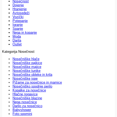
Nosečnost
Dojenje
Hranjenje
Avtosedeži
Vozički
Potepanje
Igranje
Spanje
Nega in kopanje
Moda
Darila
Outlet
Kategorija Nosečnost
Nosečniške hlače
Nosečniške pajkice
Nosečniške majice
Nosečniške tunike
Nosečniške obleke in krila
Nosečniške jope
Pižame za nosečnice in mamice
Nosečniško spodnje perilo
Kopalke za nosečnice
Hlačne nogavice
Nosečniške blazine
Nega nosečnice
Darilo za nosečnico
Babyshower
Foto spomini