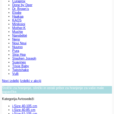
Curaprox
Done by Deer
Dr. Brown’s
Elodie
Haakaa
KAOS
Minikoioi
Mother-K
Mushie
Nanobébé
Neno
Noui Noui
Nuuroo
Pura
Skip Hop
Stephen Joseph
Suavinex
Trixie Baby
Twistshake
Vulli
Novi izdelki
Izdelki v akciji
Stolčki za hranjenje, slinčki in ostali pribor za hranjenje za vaše male
papavčke.
Kategorija Avtosedeži
i-Size 40-105 cm
i-Size 40-85 cm
i-Size 61-105 cm