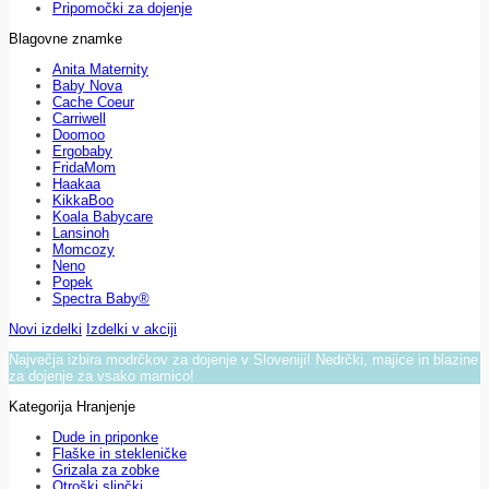
Pripomočki za dojenje
Blagovne znamke
Anita Maternity
Baby Nova
Cache Coeur
Carriwell
Doomoo
Ergobaby
FridaMom
Haakaa
KikkaBoo
Koala Babycare
Lansinoh
Momcozy
Neno
Popek
Spectra Baby®
Novi izdelki
Izdelki v akciji
Največja izbira modrčkov za dojenje v Sloveniji! Nedrčki, majice in blazine
za dojenje za vsako mamico!
Kategorija Hranjenje
Dude in priponke
Flaške in stekleničke
Grizala za zobke
Otroški slinčki