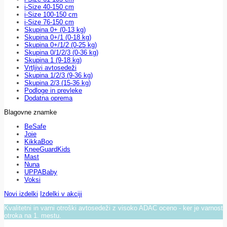
i-Size 40-150 cm
i-Size 100-150 cm
i-Size 76-150 cm
Skupina 0+ (0-13 kg)
Skupina 0+/1 (0-18 kg)
Skupina 0+/1/2 (0-25 kg)
Skupina 0/1/2/3 (0-36 kg)
Skupina 1 (9-18 kg)
Vrtljivi avtosedeži
Skupina 1/2/3 (9-36 kg)
Skupina 2/3 (15-36 kg)
Podloge in prevleke
Dodatna oprema
Blagovne znamke
BeSafe
Joie
KikkaBoo
KneeGuardKids
Mast
Nuna
UPPABaby
Voksi
Novi izdelki
Izdelki v akciji
Kvalitetni in varni otroški avtosedeži z visoko ADAC oceno - ker je varnost
otroka na 1. mestu.