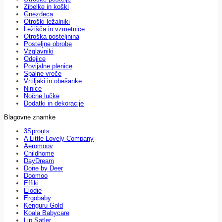
Zibelke in koški
Gnezdeca
Otroški ležalniki
Ležišča in vzmetnice
Otroška posteljnina
Posteljne obrobe
Vzglavniki
Odejice
Povijalne plenice
Spalne vreče
Vrtiljaki in obešanke
Ninice
Nočne lučke
Dodatki in dekoracije
Blagovne znamke
3Sprouts
A Little Lovely Company
Aeromoov
Childhome
DayDream
Done by Deer
Doomoo
Effiki
Elodie
Ergobaby
Kenguru Gold
Koala Babycare
Lip Satler