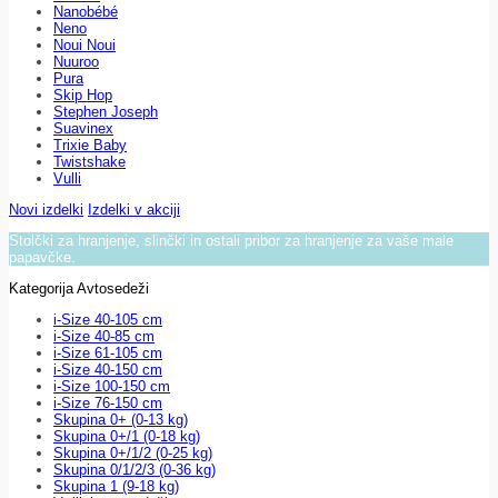
Nanobébé
Neno
Noui Noui
Nuuroo
Pura
Skip Hop
Stephen Joseph
Suavinex
Trixie Baby
Twistshake
Vulli
Novi izdelki
Izdelki v akciji
Stolčki za hranjenje, slinčki in ostali pribor za hranjenje za vaše male
papavčke.
Kategorija Avtosedeži
i-Size 40-105 cm
i-Size 40-85 cm
i-Size 61-105 cm
i-Size 40-150 cm
i-Size 100-150 cm
i-Size 76-150 cm
Skupina 0+ (0-13 kg)
Skupina 0+/1 (0-18 kg)
Skupina 0+/1/2 (0-25 kg)
Skupina 0/1/2/3 (0-36 kg)
Skupina 1 (9-18 kg)