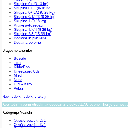
Skupina 0+ (0-13 kg)
Skupina 0+/1 (0-18 kg)
Skupina 0+/1/2 (0-25 kg)
Skupina 0/1/2/3 (0-36 kg)
Skupina 1 (9-18 kg)
Vrtljivi avtosedeži
Skupina 1/2/3 (9-36 kg)
Skupina 2/3 (15-36 kg)
Podloge in prevleke
Dodatna oprema
Blagovne znamke
BeSafe
Joie
KikkaBoo
KneeGuardKids
Mast
Nuna
UPPABaby
Voksi
Novi izdelki
Izdelki v akciji
Kvalitetni in varni otroški avtosedeži z visoko ADAC oceno - ker je varnost 
Kategorija Vozički
Otroški vozički 2v1
Otroški vozički 3v1