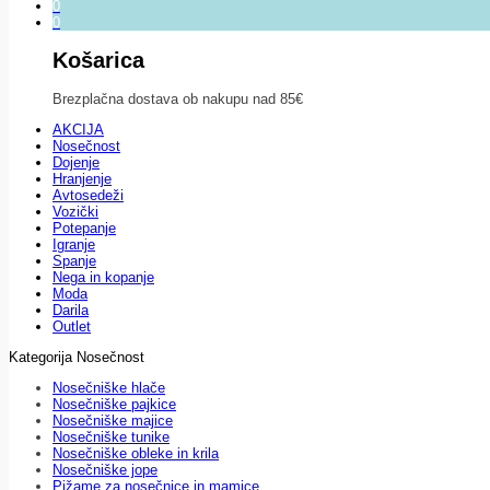
0
0
Košarica
Brezplačna dostava ob nakupu nad 85€
AKCIJA
Nosečnost
Dojenje
Hranjenje
Avtosedeži
Vozički
Potepanje
Igranje
Spanje
Nega in kopanje
Moda
Darila
Outlet
Kategorija Nosečnost
Nosečniške hlače
Nosečniške pajkice
Nosečniške majice
Nosečniške tunike
Nosečniške obleke in krila
Nosečniške jope
Pižame za nosečnice in mamice