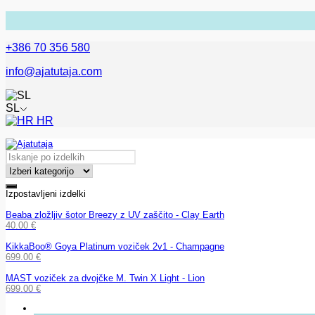
+386 70 356 580
info@ajatutaja.com
SL
HR
Izpostavljeni izdelki
Beaba zložljiv šotor Breezy z UV zaščito - Clay Earth
40.00
€
KikkaBoo® Goya Platinum voziček 2v1 - Champagne
699.00
€
MAST voziček za dvojčke M. Twin X Light - Lion
699.00
€