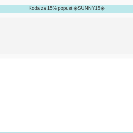
Koda za 15% popust ☀️SUNNY15☀️