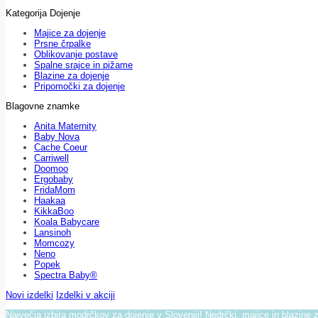
Kategorija Dojenje
Majice za dojenje
Prsne črpalke
Oblikovanje postave
Spalne srajce in pižame
Blazine za dojenje
Pripomočki za dojenje
Blagovne znamke
Anita Maternity
Baby Nova
Cache Coeur
Carriwell
Doomoo
Ergobaby
FridaMom
Haakaa
KikkaBoo
Koala Babycare
Lansinoh
Momcozy
Neno
Popek
Spectra Baby®
Novi izdelki
Izdelki v akciji
Največja izbira modrčkov za dojenje v Sloveniji! Nedrčki, majice in blazine