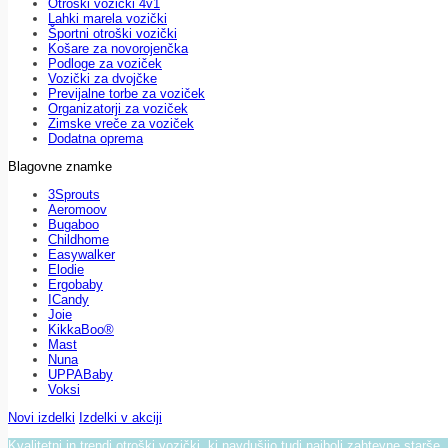
Otroški vozički 4v1
Lahki marela vozički
Športni otroški vozički
Košare za novorojenčka
Podloge za voziček
Vozički za dvojčke
Previjalne torbe za voziček
Organizatorji za voziček
Zimske vreče za voziček
Dodatna oprema
Blagovne znamke
3Sprouts
Aeromoov
Bugaboo
Childhome
Easywalker
Elodie
Ergobaby
ICandy
Joie
KikkaBoo®
Mast
Nuna
UPPABaby
Voksi
Novi izdelki
Izdelki v akciji
Kvalitetni in trendi otroški vozički, ki navdušijo tudi najbolj zahtevne starše.