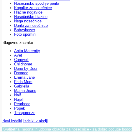
Nosečniško spodnje perilo
Kopalke za nosečnice
Hlačne nogavice
Nosečniške blazine
Nega nosečnice
Darilo za nosečnico
Babyshower
Foto spomini
Blagovne znamke
Anita Maternity
Avet
Carriwell
Childhome
Done by Deer
Doomoo
Emma Jane
Frida Mom
Gabriella
Mama Jeans
Naif
Najell
Pearhead
Popek
Trasparenze
Novi izdelki
Izdelki v akciji
Kvalitetna, modna in udobna oblačila za nosečnice - za dobro počutje bod