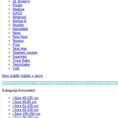
Dr. Brown’s
Elodie
Haakaa
KAOS
Minikoioi
Mother-K
Mushie
Nanobébé
Neno
Noui Noui
Nuuroo
Pura
Skip Hop
Stephen Joseph
Suavinex
Trixie Baby
Twistshake
Vulli
Novi izdelki
Izdelki v akciji
Stolčki za hranjenje, slinčki in ostali pribor za hranjenje za vaše male papa
Kategorija Avtosedeži
i-Size 40-105 cm
i-Size 40-85 cm
i-Size 61-105 cm
i-Size 40-150 cm
i-Size 100-150 cm
i-Size 76-150 cm