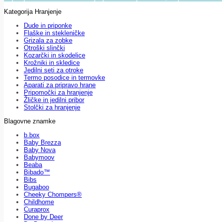
Kategorija Hranjenje
Dude in priponke
Flaške in stekleničke
Grizala za zobke
Otroški slinčki
Kozarčki in skodelice
Krožniki in skledice
Jedilni seti za otroke
Termo posodice in termovke
Aparati za pripravo hrane
Pripomočki za hranjenje
Žličke in jedilni pribor
Stolčki za hranjenje
Blagovne znamke
b.box
Baby Brezza
Baby Nova
Babymoov
Beaba
Bibado™
Bibs
Bugaboo
Cheeky Chompers®
Childhome
Curaprox
Done by Deer