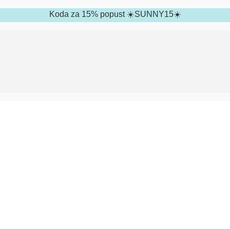
Koda za 15% popust ☀️SUNNY15☀️