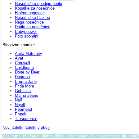
Nosečniško spodnje perilo
Kopalke za nosečnice
Hlačne nogavice
Nosečniške blazine
Nega nosečnice
Darilo za nosečnico
Babyshower
Foto spomini
Blagovne znamke
Anita Maternity
Avet
Carriwell
Childhome
Done by Deer
Doomoo
Emma Jane
Frida Mom
Gabriella
Mama Jeans
Naif
Najell
Pearhead
Popek
Trasparenze
Novi izdelki
Izdelki v akciji
Kvalitetna, modna in udobna oblačila za nosečnice - za dobro počutje bod