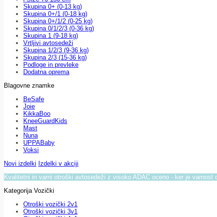
Skupina 0+ (0-13 kg)
Skupina 0+/1 (0-18 kg)
Skupina 0+/1/2 (0-25 kg)
Skupina 0/1/2/3 (0-36 kg)
Skupina 1 (9-18 kg)
Vrtljivi avtosedeži
Skupina 1/2/3 (9-36 kg)
Skupina 2/3 (15-36 kg)
Podloge in prevleke
Dodatna oprema
Blagovne znamke
BeSafe
Joie
KikkaBoo
KneeGuardKids
Mast
Nuna
UPPABaby
Voksi
Novi izdelki
Izdelki v akciji
Kvalitetni in varni otroški avtosedeži z visoko ADAC oceno - ker je varnost 
Kategorija Vozički
Otroški vozički 2v1
Otroški vozički 3v1