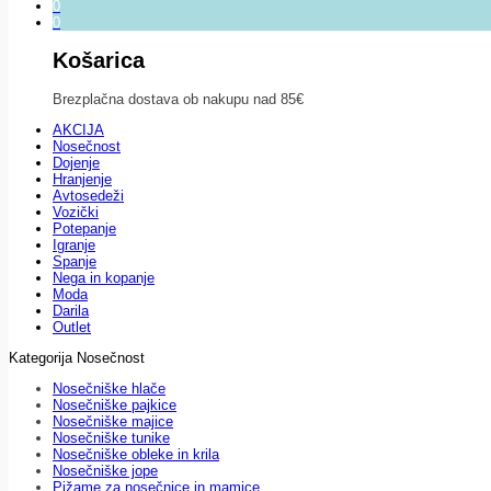
0
0
Košarica
Brezplačna dostava ob nakupu nad 85€
AKCIJA
Nosečnost
Dojenje
Hranjenje
Avtosedeži
Vozički
Potepanje
Igranje
Spanje
Nega in kopanje
Moda
Darila
Outlet
Kategorija Nosečnost
Nosečniške hlače
Nosečniške pajkice
Nosečniške majice
Nosečniške tunike
Nosečniške obleke in krila
Nosečniške jope
Pižame za nosečnice in mamice