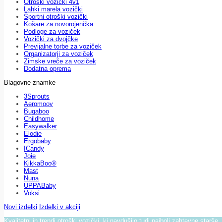
Otroški vozički 4v1
Lahki marela vozički
Športni otroški vozički
Košare za novorojenčka
Podloge za voziček
Vozički za dvojčke
Previjalne torbe za voziček
Organizatorji za voziček
Zimske vreče za voziček
Dodatna oprema
Blagovne znamke
3Sprouts
Aeromoov
Bugaboo
Childhome
Easywalker
Elodie
Ergobaby
ICandy
Joie
KikkaBoo®
Mast
Nuna
UPPABaby
Voksi
Novi izdelki
Izdelki v akciji
Kvalitetni in trendi otroški vozički, ki navdušijo tudi najbolj zahtevne starše.