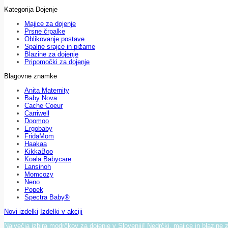
Kategorija Dojenje
Majice za dojenje
Prsne črpalke
Oblikovanje postave
Spalne srajce in pižame
Blazine za dojenje
Pripomočki za dojenje
Blagovne znamke
Anita Maternity
Baby Nova
Cache Coeur
Carriwell
Doomoo
Ergobaby
FridaMom
Haakaa
KikkaBoo
Koala Babycare
Lansinoh
Momcozy
Neno
Popek
Spectra Baby®
Novi izdelki
Izdelki v akciji
Največja izbira modrčkov za dojenje v Sloveniji! Nedrčki, majice in blazine