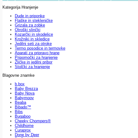
Kategorija Hranjenje
Dude in priponke
Flaške in stekleničke
Grizala za zobke
Otroški slinčki
Kozarčki in skodelice
Krožniki in skledice
Jedilni seti za otroke
Termo posodice in termovke
Aparati za pripravo hrane
Pripomočki za hranjenje
Žličke in jedilni pribor
Stolčki za hranjenje
Blagovne znamke
b.box
Baby Brezza
Baby Nova
Babymoov
Beaba
Bibado™
Bibs
Bugaboo
Cheeky Chompers®
Childhome
Curaprox
Done by Deer