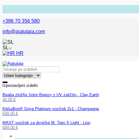
+386 70 356 580
info@ajatutaja.com
SL
HR
Izpostavljeni izdelki
Beaba zložljiv šotor Breezy z UV zaščito - Clay Earth
40.00
€
KikkaBoo® Goya Platinum voziček 2v1 - Champagne
699.00
€
MAST voziček za dvojčke M. Twin X Light - Lion
699.00
€