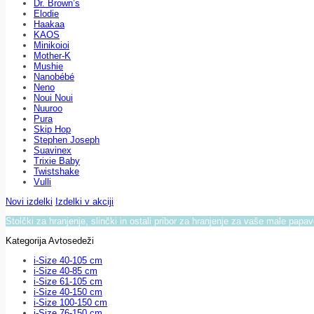
Dr. Brown’s
Elodie
Haakaa
KAOS
Minikoioi
Mother-K
Mushie
Nanobébé
Neno
Noui Noui
Nuuroo
Pura
Skip Hop
Stephen Joseph
Suavinex
Trixie Baby
Twistshake
Vulli
Novi izdelki
Izdelki v akciji
Stolčki za hranjenje, slinčki in ostali pribor za hranjenje za vaše male papa
Kategorija Avtosedeži
i-Size 40-105 cm
i-Size 40-85 cm
i-Size 61-105 cm
i-Size 40-150 cm
i-Size 100-150 cm
i-Size 76-150 cm