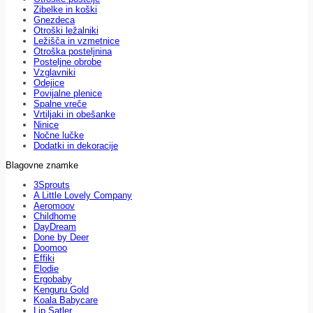
Zibelke in koški
Gnezdeca
Otroški ležalniki
Ležišča in vzmetnice
Otroška posteljnina
Posteljne obrobe
Vzglavniki
Odejice
Povijalne plenice
Spalne vreče
Vrtiljaki in obešanke
Ninice
Nočne lučke
Dodatki in dekoracije
Blagovne znamke
3Sprouts
A Little Lovely Company
Aeromoov
Childhome
DayDream
Done by Deer
Doomoo
Effiki
Elodie
Ergobaby
Kenguru Gold
Koala Babycare
Lip Satler