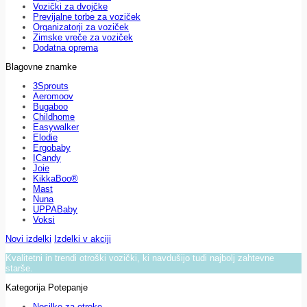
Vozički za dvojčke
Previjalne torbe za voziček
Organizatorji za voziček
Zimske vreče za voziček
Dodatna oprema
Blagovne znamke
3Sprouts
Aeromoov
Bugaboo
Childhome
Easywalker
Elodie
Ergobaby
ICandy
Joie
KikkaBoo®
Mast
Nuna
UPPABaby
Voksi
Novi izdelki
Izdelki v akciji
Kvalitetni in trendi otroški vozički, ki navdušijo tudi najbolj zahtevne
starše.
Kategorija Potepanje
Nosilke za otroke