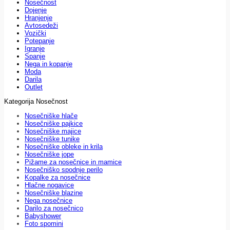
Nosečnost
Dojenje
Hranjenje
Avtosedeži
Vozički
Potepanje
Igranje
Spanje
Nega in kopanje
Moda
Darila
Outlet
Kategorija Nosečnost
Nosečniške hlače
Nosečniške pajkice
Nosečniške majice
Nosečniške tunike
Nosečniške obleke in krila
Nosečniške jope
Pižame za nosečnice in mamice
Nosečniško spodnje perilo
Kopalke za nosečnice
Hlačne nogavice
Nosečniške blazine
Nega nosečnice
Darilo za nosečnico
Babyshower
Foto spomini