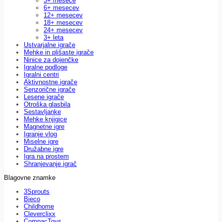
3+ mesece
6+ mesecev
12+ mesecev
18+ mesecev
24+ mesecev
3+ leta
Ustvarjalne igrače
Mehke in plišaste igrače
Ninice za dojenčke
Igralne podloge
Igralni centri
Aktivnostne igrače
Senzorične igrače
Lesene igrače
Otroška glasbila
Sestavljanke
Mehke knjigice
Magnetne igre
Igranje vlog
Miselne igre
Družabne igre
Igra na prostem
Shranjevanje igrač
Blagovne znamke
3Sprouts
Bieco
Childhome
Cleverclixx
CompacToys