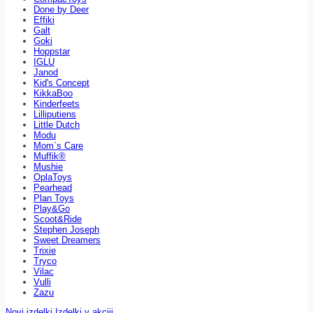
Done by Deer
Effiki
Galt
Goki
Hoppstar
IGLU
Janod
Kid's Concept
KikkaBoo
Kinderfeets
Lilliputiens
Little Dutch
Modu
Mom`s Care
Muffik®
Mushie
OplaToys
Pearhead
Plan Toys
Play&Go
Scoot&Ride
Stephen Joseph
Sweet Dreamers
Trixie
Tryco
Vilac
Vulli
Zazu
Novi izdelki
Izdelki v akciji