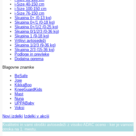
i-Size 40-150 cm
i-Size 100-150 cm
i-Size 76-150 cm
Skupina 0+ (0-13 kg)
Skupina 0+/1 (0-18 kg)
Skupina 0+/1/2 (0-25 kg)
Skupina 0/1/2/3 (0-36 kg)
Skupina 1 (9-18 kg)
Vrtljivi avtosedeži
Skupina 1/2/3 (9-36 kg)
Skupina 2/3 (15-36 kg)
Podloge in prevleke
Dodatna oprema
Blagovne znamke
BeSafe
Joie
KikkaBoo
KneeGuardKids
Mast
Nuna
UPPABaby
Voksi
Novi izdelki
Izdelki v akciji
Kvalitetni in varni otroški avtosedeži z visoko ADAC oceno - ker je varnost
otroka na 1. mestu.