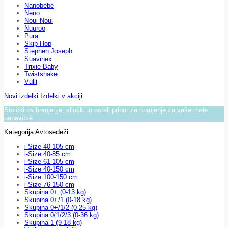
Nanobébé
Neno
Noui Noui
Nuuroo
Pura
Skip Hop
Stephen Joseph
Suavinex
Trixie Baby
Twistshake
Vulli
Novi izdelki
Izdelki v akciji
Stolčki za hranjenje, slinčki in ostali pribor za hranjenje za vaše male
papavčke.
Kategorija Avtosedeži
i-Size 40-105 cm
i-Size 40-85 cm
i-Size 61-105 cm
i-Size 40-150 cm
i-Size 100-150 cm
i-Size 76-150 cm
Skupina 0+ (0-13 kg)
Skupina 0+/1 (0-18 kg)
Skupina 0+/1/2 (0-25 kg)
Skupina 0/1/2/3 (0-36 kg)
Skupina 1 (9-18 kg)