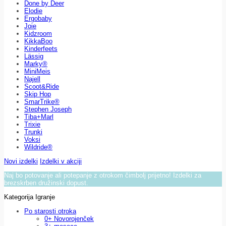
Done by Deer
Elodie
Ergobaby
Joie
Kidzroom
KikkaBoo
Kinderfeets
Lässig
Marky®
MiniMeis
Najell
Scoot&Ride
Skip Hop
SmarTrike®
Stephen Joseph
Tiba+Marl
Trixie
Trunki
Voksi
Wildride®
Novi izdelki
Izdelki v akciji
Naj bo potovanje ali potepanje z otrokom čimbolj prijetno! Izdelki za
brezskrben družinski dopust.
Kategorija Igranje
Po starosti otroka
0+ Novorojenček