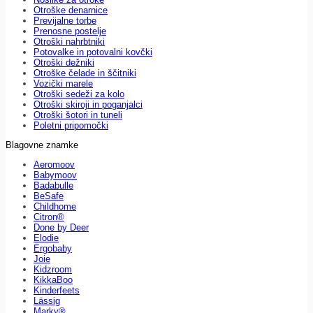
Otroške denarnice
Previjalne torbe
Prenosne postelje
Otroški nahrbtniki
Potovalke in potovalni kovčki
Otroški dežniki
Otroške čelade in ščitniki
Vozički marele
Otroški sedeži za kolo
Otroški skiroji in poganjalci
Otroški šotori in tuneli
Poletni pripomočki
Blagovne znamke
Aeromoov
Babymoov
Badabulle
BeSafe
Childhome
Citron®
Done by Deer
Elodie
Ergobaby
Joie
Kidzroom
KikkaBoo
Kinderfeets
Lässig
Marky®