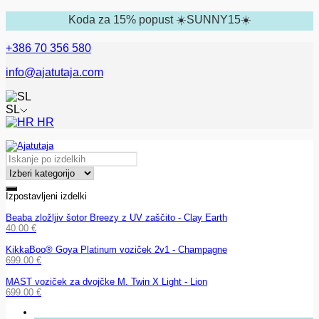
Koda za 15% popust ☀️SUNNY15☀️
+386 70 356 580
info@ajatutaja.com
SL
HR
Izpostavljeni izdelki
Beaba zložljiv šotor Breezy z UV zaščito - Clay Earth
40.00
€
KikkaBoo® Goya Platinum voziček 2v1 - Champagne
699.00
€
MAST voziček za dvojčke M. Twin X Light - Lion
699.00
€