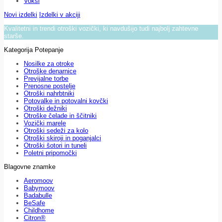
Voksi
Novi izdelki
Izdelki v akciji
Kvalitetni in trendi otroški vozički, ki navdušijo tudi najbolj zahtevne
starše.
Kategorija Potepanje
Nosilke za otroke
Otroške denarnice
Previjalne torbe
Prenosne postelje
Otroški nahrbtniki
Potovalke in potovalni kovčki
Otroški dežniki
Otroške čelade in ščitniki
Vozički marele
Otroški sedeži za kolo
Otroški skiroji in poganjalci
Otroški šotori in tuneli
Poletni pripomočki
Blagovne znamke
Aeromoov
Babymoov
Badabulle
BeSafe
Childhome
Citron®