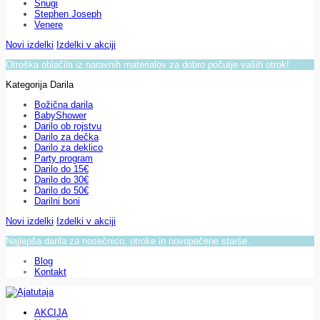
Snugi
Stephen Joseph
Venere
Novi izdelki
Izdelki v akciji
Otroška oblačila iz naravnih materialov za dobro počutje vaših otrok!
Kategorija Darila
Božična darila
BabyShower
Darilo ob rojstvu
Darilo za dečka
Darilo za deklico
Party program
Darilo do 15€
Darilo do 30€
Darilo do 50€
Darilni boni
Novi izdelki
Izdelki v akciji
Najlepša darila za nosečnico, otroke in novopečene starše.
Blog
Kontakt
AKCIJA