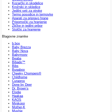
Kozarčki in skodelice
Krožniki in skledice
Jedilni seti za otroke
Termo posodice in termovke
Aparati za pripravo hrane
Pripomočki za hranjenje
Žličke in jedilni pribor
Stolčki za hranjenje
Blagovne znamke
b.box
Baby Brezza
Baby Nova
Babymoov
Beaba
Bibado™
Bibs
Bugaboo
Cheeky Chompers®
Childhome
Curaprox
Done by Deer
Dr. Brown’s
Elodie
Haakaa
KAOS
Minikoioi
Mother-K
Mushie