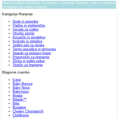
Največja izbira modrčkov za dojenje v Sloveniji! Nedrčki, majice in blazine
za dojenje za vsako mamico!
Kategorija Hranjenje
Dude in priponke
Flaške in stekleničke
Grizala za zobke
Otroški slinčki
Kozarčki in skodelice
Krožniki in skledice
Jedilni seti za otroke
Termo posodice in termovke
Aparati za pripravo hrane
Pripomočki za hranjenje
Žličke in jedilni pribor
Stolčki za hranjenje
Blagovne znamke
b.box
Baby Brezza
Baby Nova
Babymoov
Beaba
Bibado™
Bibs
Bugaboo
Cheeky Chompers®
Childhome