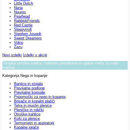
Little Dutch
Nuna
Nuuroo
Pearhead
Rabbit&Friends
Red Castle
Sleepytroll
Stephen Joseph
Sweet Dreamers
Voksi
Zazu
Novi izdelki
Izdelki v akciji
Sanjske otroške sobice, čudovita posteljnina in spalne vreče za vaše
malčke.
Kategorija Nega in kopanje
Banjice in stojala
Previjalne podloge
Previjalne komode
Pripomočki za nego in kopanje
Brisače in kopalni plašči
Tetra in muslin plenice
Pleničke in robčki
Otroške kahlice
Koši za plenice
Termometri in aspiratorji
Kopalne igrače