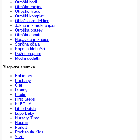
Otroški bodi
Otroške majice
Otroške hlače
Otroški kompleti
Oblačila za deklico
Jakne in zimski pajaci
Otroška obutev
Otroški copati
Nogavice in žabice
Sončna očala
Kape in klobučki
Dežni program
Modni dodatki
Blagovne znamke
Babiators
Baobaby
Clar
Disney
Elodie
First Steps
Ki ET LA
Little Dutch
Lupo Baby
Nursery Time
Nuuroo
Perletti
Rockahula Kids
Sivili