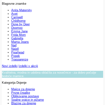
Blagovne znamke
Anita Maternity
Avet
Carriwell
Childhome
Done by Deer
Doomoo
Emma Jane
Frida Mom
Gabriella
Mama Jeans
Naif
Najell
Pearhead
Popek
Trasparenze
Novi izdelki
Izdelki v akciji
Kvalitetna, modna in udobna oblačila za nosečnice - za dobro počutje
bodoče mamice.
Kategorija Dojenje
Majice za dojenje
Prsne črpalke
Oblikovanje postave
Spalne srajce in pižame
Blazine za dojenje