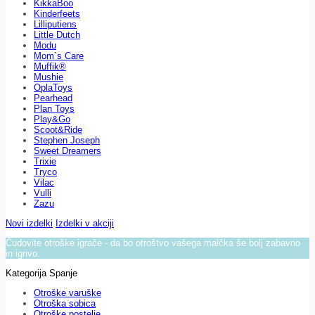
KikkaBoo
Kinderfeets
Lilliputiens
Little Dutch
Modu
Mom`s Care
Muffik®
Mushie
OplaToys
Pearhead
Plan Toys
Play&Go
Scoot&Ride
Stephen Joseph
Sweet Dreamers
Trixie
Tryco
Vilac
Vulli
Zazu
Novi izdelki
Izdelki v akciji
Čudovite otroške igrače - da bo otroštvo vašega malčka še bolj zabavno
in igrivo.
Kategorija Spanje
Otroške varuške
Otroška sobica
Otroške postelje