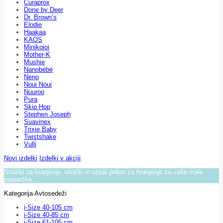
Curaprox
Done by Deer
Dr. Brown’s
Elodie
Haakaa
KAOS
Minikoioi
Mother-K
Mushie
Nanobébé
Neno
Noui Noui
Nuuroo
Pura
Skip Hop
Stephen Joseph
Suavinex
Trixie Baby
Twistshake
Vulli
Novi izdelki
Izdelki v akciji
Stolčki za hranjenje, slinčki in ostali pribor za hranjenje za vaše male
papavčke.
Kategorija Avtosedeži
i-Size 40-105 cm
i-Size 40-85 cm
i-Size 61-105 cm