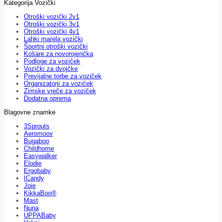
Kategorija Vozički
Otroški vozički 2v1
Otroški vozički 3v1
Otroški vozički 4v1
Lahki marela vozički
Športni otroški vozički
Košare za novorojenčka
Podloge za voziček
Vozički za dvojčke
Previjalne torbe za voziček
Organizatorji za voziček
Zimske vreče za voziček
Dodatna oprema
Blagovne znamke
3Sprouts
Aeromoov
Bugaboo
Childhome
Easywalker
Elodie
Ergobaby
ICandy
Joie
KikkaBoo®
Mast
Nuna
UPPABaby