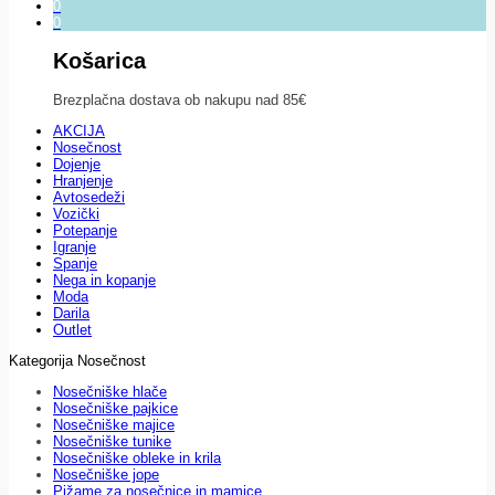
0
0
Košarica
Brezplačna dostava ob nakupu nad 85€
AKCIJA
Nosečnost
Dojenje
Hranjenje
Avtosedeži
Vozički
Potepanje
Igranje
Spanje
Nega in kopanje
Moda
Darila
Outlet
Kategorija Nosečnost
Nosečniške hlače
Nosečniške pajkice
Nosečniške majice
Nosečniške tunike
Nosečniške obleke in krila
Nosečniške jope
Pižame za nosečnice in mamice