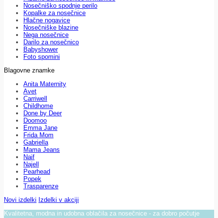
Nosečniško spodnje perilo
Kopalke za nosečnice
Hlačne nogavice
Nosečniške blazine
Nega nosečnice
Darilo za nosečnico
Babyshower
Foto spomini
Blagovne znamke
Anita Maternity
Avet
Carriwell
Childhome
Done by Deer
Doomoo
Emma Jane
Frida Mom
Gabriella
Mama Jeans
Naif
Najell
Pearhead
Popek
Trasparenze
Novi izdelki
Izdelki v akciji
Kvalitetna, modna in udobna oblačila za nosečnice - za dobro počutje