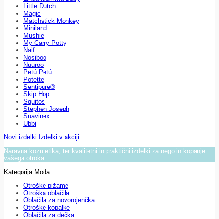
Little Dutch
Magic
Matchstick Monkey
Miniland
Mushie
My Carry Potty
Naif
Nosiboo
Nuuroo
Petú Petú
Potette
Sentipure®
Skip Hop
Squitos
Stephen Joseph
Suavinex
Ubbi
Novi izdelki
Izdelki v akciji
Naravna kozmetika, ter kvalitetni in praktični izdelki za nego in kopanje
vašega otroka.
Kategorija Moda
Otroške pižame
Otroška oblačila
Oblačila za novorojenčka
Otroške kopalke
Oblačila za dečka