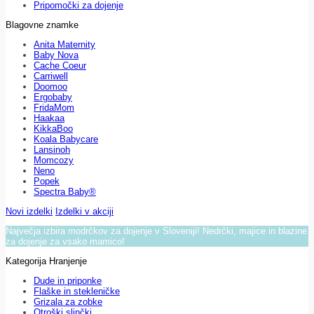
Pripomočki za dojenje
Blagovne znamke
Anita Maternity
Baby Nova
Cache Coeur
Carriwell
Doomoo
Ergobaby
FridaMom
Haakaa
KikkaBoo
Koala Babycare
Lansinoh
Momcozy
Neno
Popek
Spectra Baby®
Novi izdelki
Izdelki v akciji
Največja izbira modrčkov za dojenje v Sloveniji! Nedrčki, majice in blazine
za dojenje za vsako mamico!
Kategorija Hranjenje
Dude in priponke
Flaške in stekleničke
Grizala za zobke
Otroški slinčki