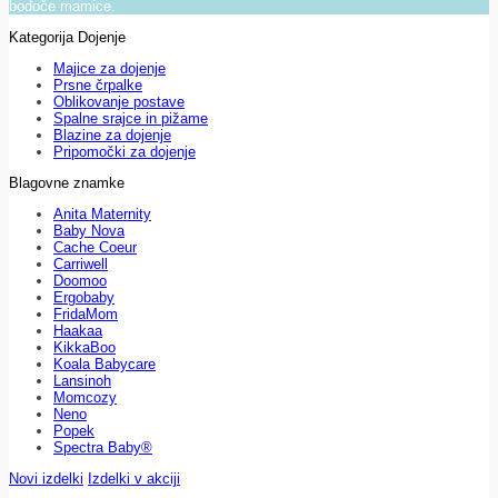
bodoče mamice.
Kategorija Dojenje
Majice za dojenje
Prsne črpalke
Oblikovanje postave
Spalne srajce in pižame
Blazine za dojenje
Pripomočki za dojenje
Blagovne znamke
Anita Maternity
Baby Nova
Cache Coeur
Carriwell
Doomoo
Ergobaby
FridaMom
Haakaa
KikkaBoo
Koala Babycare
Lansinoh
Momcozy
Neno
Popek
Spectra Baby®
Novi izdelki
Izdelki v akciji