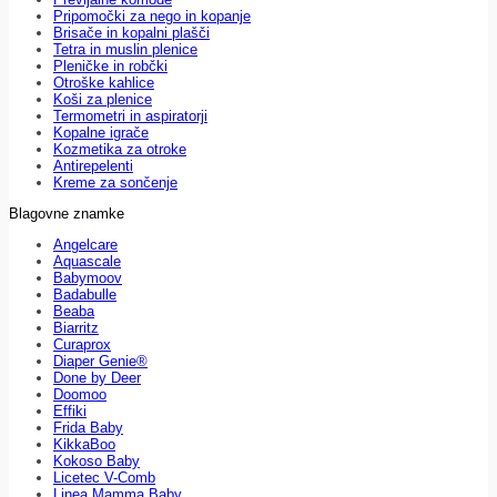
Pripomočki za nego in kopanje
Brisače in kopalni plašči
Tetra in muslin plenice
Pleničke in robčki
Otroške kahlice
Koši za plenice
Termometri in aspiratorji
Kopalne igrače
Kozmetika za otroke
Antirepelenti
Kreme za sončenje
Blagovne znamke
Angelcare
Aquascale
Babymoov
Badabulle
Beaba
Biarritz
Curaprox
Diaper Genie®
Done by Deer
Doomoo
Effiki
Frida Baby
KikkaBoo
Kokoso Baby
Licetec V-Comb
Linea Mamma Baby