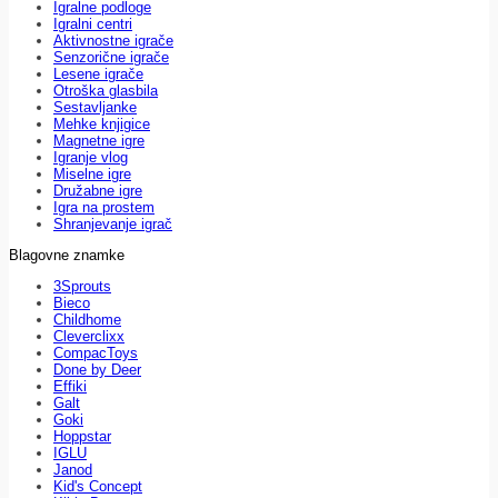
Igralne podloge
Igralni centri
Aktivnostne igrače
Senzorične igrače
Lesene igrače
Otroška glasbila
Sestavljanke
Mehke knjigice
Magnetne igre
Igranje vlog
Miselne igre
Družabne igre
Igra na prostem
Shranjevanje igrač
Blagovne znamke
3Sprouts
Bieco
Childhome
Cleverclixx
CompacToys
Done by Deer
Effiki
Galt
Goki
Hoppstar
IGLU
Janod
Kid's Concept