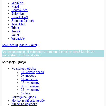
MiniMeis
Najell
Scoot&Ride
Skip Hop
SmarTrike®
Stephen Joseph
Tiba+Marl
Trixie
Trunki
Voksi
Wildride®
Novi izdelki
Izdelki v akciji
Naj bo potovanje ali potepanje z otrokom čimbolj prijetno! Izdelki za
brezskrben družinski dopust.
Kategorija Igranje
Po starosti otroka
0+ Novorojenček
3+ mesece
6+ mesecev
12+ mesecev
18+ mesecev
24+ mesecev
3+ leta
Ustvarjalne igrače
Mehke in plišaste igrače
Ninice za dojenčke