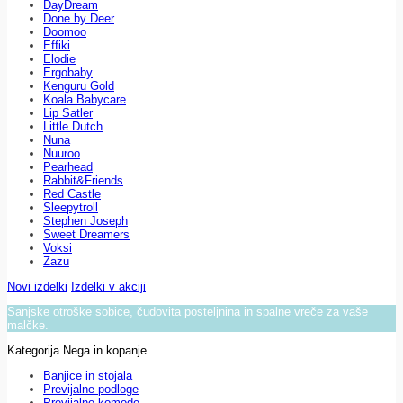
DayDream
Done by Deer
Doomoo
Effiki
Elodie
Ergobaby
Kenguru Gold
Koala Babycare
Lip Satler
Little Dutch
Nuna
Nuuroo
Pearhead
Rabbit&Friends
Red Castle
Sleepytroll
Stephen Joseph
Sweet Dreamers
Voksi
Zazu
Novi izdelki
Izdelki v akciji
Sanjske otroške sobice, čudovita posteljnina in spalne vreče za vaše
malčke.
Kategorija Nega in kopanje
Banjice in stojala
Previjalne podloge
Previjalne komode