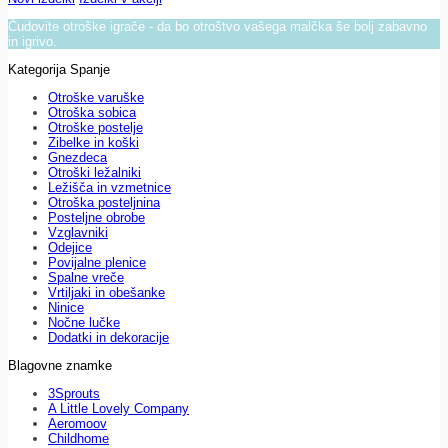
Čudovite otroške igrače - da bo otroštvo vašega malčka še bolj zabavno
in igrivo.
Kategorija Spanje
Otroške varuške
Otroška sobica
Otroške postelje
Zibelke in koški
Gnezdeca
Otroški ležalniki
Ležišča in vzmetnice
Otroška posteljnina
Posteljne obrobe
Vzglavniki
Odejice
Povijalne plenice
Spalne vreče
Vrtiljaki in obešanke
Ninice
Nočne lučke
Dodatki in dekoracije
Blagovne znamke
3Sprouts
A Little Lovely Company
Aeromoov
Childhome