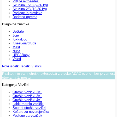
Vrtljivi avtosedeži
Skupina 1/2/3 (9-36 kg)
Skupina 2/3 (15-36 kg)
Podloge in prevleke
Dodatna oprema
Blagovne znamke
BeSafe
Joie
KikkaBoo
KneeGuardKids
Mast
Nuna
UPPABaby
Voksi
Novi izdelki
Izdelki v akciji
Kvalitetni in varni otroški avtosedeži z visoko ADAC oceno - ker je varnost
otroka na 1. mestu.
Kategorija Vozički
Otroški vozički 2v1
Otroški vozički 3v1
Otroški vozički 4v1
Lahki marela vozički
Športni otroški vozički
Košare za novorojenčka
Podloge za voziček