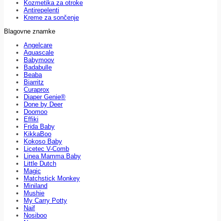
Kozmetika za otroke
Antirepelenti
Kreme za sončenje
Blagovne znamke
Angelcare
Aquascale
Babymoov
Badabulle
Beaba
Biarritz
Curaprox
Diaper Genie®
Done by Deer
Doomoo
Effiki
Frida Baby
KikkaBoo
Kokoso Baby
Licetec V-Comb
Linea Mamma Baby
Little Dutch
Magic
Matchstick Monkey
Miniland
Mushie
My Carry Potty
Naif
Nosiboo