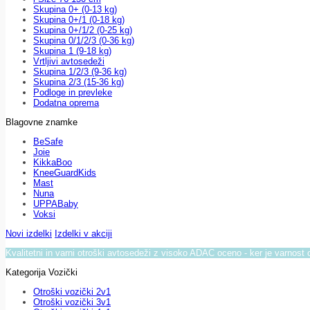
Skupina 0+ (0-13 kg)
Skupina 0+/1 (0-18 kg)
Skupina 0+/1/2 (0-25 kg)
Skupina 0/1/2/3 (0-36 kg)
Skupina 1 (9-18 kg)
Vrtljivi avtosedeži
Skupina 1/2/3 (9-36 kg)
Skupina 2/3 (15-36 kg)
Podloge in prevleke
Dodatna oprema
Blagovne znamke
BeSafe
Joie
KikkaBoo
KneeGuardKids
Mast
Nuna
UPPABaby
Voksi
Novi izdelki
Izdelki v akciji
Kvalitetni in varni otroški avtosedeži z visoko ADAC oceno - ker je varnost 
Kategorija Vozički
Otroški vozički 2v1
Otroški vozički 3v1