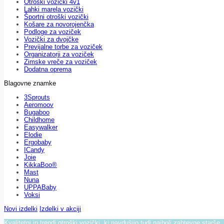
Otroški vozički 4v1
Lahki marela vozički
Športni otroški vozički
Košare za novorojenčka
Podloge za voziček
Vozički za dvojčke
Previjalne torbe za voziček
Organizatorji za voziček
Zimske vreče za voziček
Dodatna oprema
Blagovne znamke
3Sprouts
Aeromoov
Bugaboo
Childhome
Easywalker
Elodie
Ergobaby
ICandy
Joie
KikkaBoo®
Mast
Nuna
UPPABaby
Voksi
Novi izdelki
Izdelki v akciji
Kvalitetni in trendi otroški vozički, ki navdušijo tudi najbolj zahtevne starše.