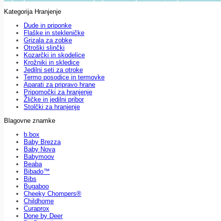
Kategorija Hranjenje
Dude in priponke
Flaške in stekleničke
Grizala za zobke
Otroški slinčki
Kozarčki in skodelice
Krožniki in skledice
Jedilni seti za otroke
Termo posodice in termovke
Aparati za pripravo hrane
Pripomočki za hranjenje
Žličke in jedilni pribor
Stolčki za hranjenje
Blagovne znamke
b.box
Baby Brezza
Baby Nova
Babymoov
Beaba
Bibado™
Bibs
Bugaboo
Cheeky Chompers®
Childhome
Curaprox
Done by Deer