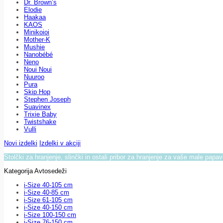
Dr. Brown’s
Elodie
Haakaa
KAOS
Minikoioi
Mother-K
Mushie
Nanobébé
Neno
Noui Noui
Nuuroo
Pura
Skip Hop
Stephen Joseph
Suavinex
Trixie Baby
Twistshake
Vulli
Novi izdelki
Izdelki v akciji
Stolčki za hranjenje, slinčki in ostali pribor za hranjenje za vaše male papa
Kategorija Avtosedeži
i-Size 40-105 cm
i-Size 40-85 cm
i-Size 61-105 cm
i-Size 40-150 cm
i-Size 100-150 cm
i-Size 76-150 cm