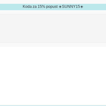
Koda za 15% popust ☀️SUNNY15☀️