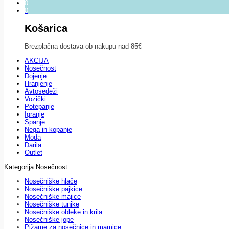
0
0
Košarica
Brezplačna dostava ob nakupu nad 85€
AKCIJA
Nosečnost
Dojenje
Hranjenje
Avtosedeži
Vozički
Potepanje
Igranje
Spanje
Nega in kopanje
Moda
Darila
Outlet
Kategorija Nosečnost
Nosečniške hlače
Nosečniške pajkice
Nosečniške majice
Nosečniške tunike
Nosečniške obleke in krila
Nosečniške jope
Pižame za nosečnice in mamice