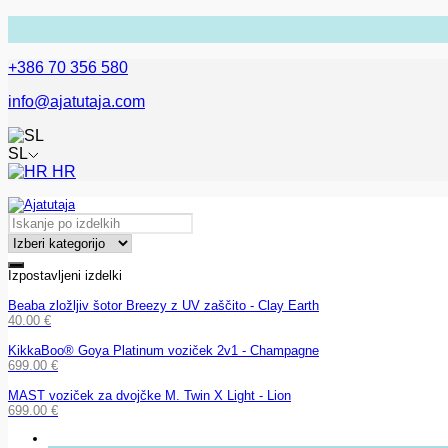
+386 70 356 580
info@ajatutaja.com
SL
HR
Izpostavljeni izdelki
Beaba zložljiv šotor Breezy z UV zaščito - Clay Earth
40.00
€
KikkaBoo® Goya Platinum voziček 2v1 - Champagne
699.00
€
MAST voziček za dvojčke M. Twin X Light - Lion
699.00
€