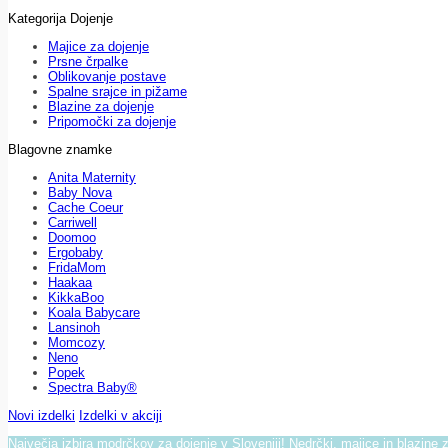
Kategorija Dojenje
Majice za dojenje
Prsne črpalke
Oblikovanje postave
Spalne srajce in pižame
Blazine za dojenje
Pripomočki za dojenje
Blagovne znamke
Anita Maternity
Baby Nova
Cache Coeur
Carriwell
Doomoo
Ergobaby
FridaMom
Haakaa
KikkaBoo
Koala Babycare
Lansinoh
Momcozy
Neno
Popek
Spectra Baby®
Novi izdelki
Izdelki v akciji
Največja izbira modrčkov za dojenje v Sloveniji! Nedrčki, majice in blazine