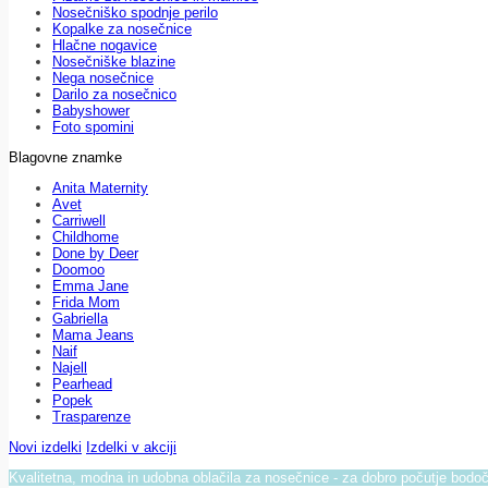
Nosečniško spodnje perilo
Kopalke za nosečnice
Hlačne nogavice
Nosečniške blazine
Nega nosečnice
Darilo za nosečnico
Babyshower
Foto spomini
Blagovne znamke
Anita Maternity
Avet
Carriwell
Childhome
Done by Deer
Doomoo
Emma Jane
Frida Mom
Gabriella
Mama Jeans
Naif
Najell
Pearhead
Popek
Trasparenze
Novi izdelki
Izdelki v akciji
Kvalitetna, modna in udobna oblačila za nosečnice - za dobro počutje bod