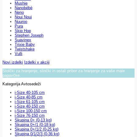
Mushie
Nanobébé
Neno
Noui Noui
Nuuroo
Pura
Skip Hop
Stephen Joseph
Suavinex
Trixie Baby
Twistshake
Vulli
Novi izdelki
Izdelki v akciji
Stolčki za hranjenje, slinčki in ostali pribor za hranjenje za vaše male
papavčke.
Kategorija Avtosedeži
i-Size 40-105 cm
i-Size 40-85 cm
i-Size 61-105 cm
i-Size 40-150 cm
i-Size 100-150 cm
i-Size 76-150 cm
Skupina 0+ (0-13 kg)
Skupina 0+/1 (0-18 kg)
Skupina 0+/1/2 (0-25 kg)
Skupina 0/1/2/3 (0-36 kg)