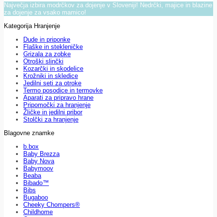
Največja izbira modrčkov za dojenje v Sloveniji! Nedrčki, majice in blazine
za dojenje za vsako mamico!
Kategorija Hranjenje
Dude in priponke
Flaške in stekleničke
Grizala za zobke
Otroški slinčki
Kozarčki in skodelice
Krožniki in skledice
Jedilni seti za otroke
Termo posodice in termovke
Aparati za pripravo hrane
Pripomočki za hranjenje
Žličke in jedilni pribor
Stolčki za hranjenje
Blagovne znamke
b.box
Baby Brezza
Baby Nova
Babymoov
Beaba
Bibado™
Bibs
Bugaboo
Cheeky Chompers®
Childhome