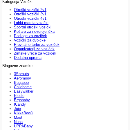
Kategorija Vozički
Otroški vozički 2v1
Otroški vozički 3v1
Otroški vozički 4v1
Lahki marela vozički
Športni otroški vozički
Košare za novorojenčka
Podloge za voziček
Vozički za dvojčke
Previjalne torbe za voziček
Organizatorji za voziček
Zimske vreče za voziček
Dodatna oprema
Blagovne znamke
3Sprouts
Aeromoov
Bugaboo
Childhome
Easywalker
Elodie
Ergobaby
ICandy
Joie
KikkaBoo®
Mast
Nuna
UPPABaby