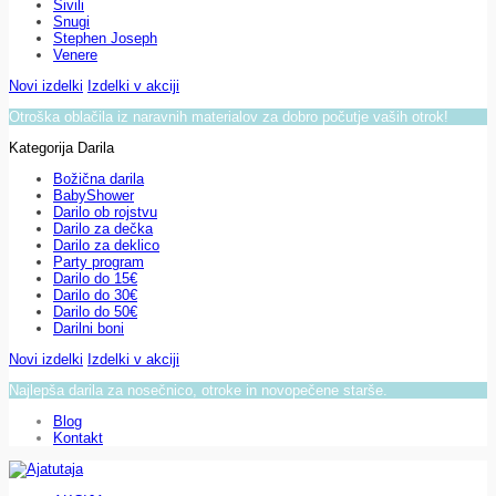
Sivili
Snugi
Stephen Joseph
Venere
Novi izdelki
Izdelki v akciji
Otroška oblačila iz naravnih materialov za dobro počutje vaših otrok!
Kategorija Darila
Božična darila
BabyShower
Darilo ob rojstvu
Darilo za dečka
Darilo za deklico
Party program
Darilo do 15€
Darilo do 30€
Darilo do 50€
Darilni boni
Novi izdelki
Izdelki v akciji
Najlepša darila za nosečnico, otroke in novopečene starše.
Blog
Kontakt