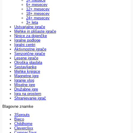
3+ mesece
6+ mesecev
12+ mesecev
18+ mesecev
24+ mesecev
3+ leta
Ustvarjalne igrače
Mehke in plišaste igrače
Ninice za dojenčke
Igralne podloge
Igralni centri
Aktivnostne igrače
Senzorične igrače
Lesene igrače
Otroška glasbila
Sestavljanke
Mehke knjigice
Magnetne igre
Igranje vlog
Miselne igre
Družabne igre
Igra na prostem
Shranjevanje igrač
Blagovne znamke
3Sprouts
Bieco
Childhome
Cleverclixx
CompacToys