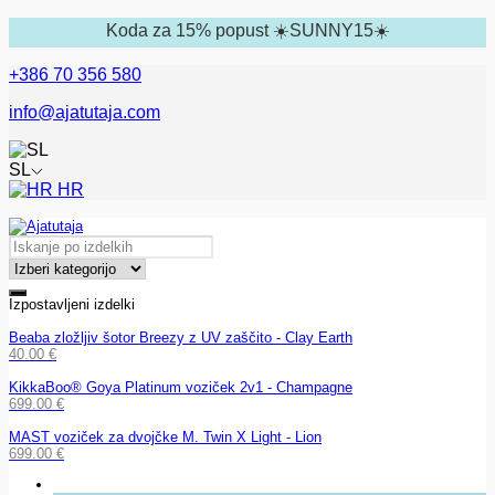
Koda za 15% popust ☀️SUNNY15☀️
+386 70 356 580
info@ajatutaja.com
SL
HR
Izpostavljeni izdelki
Beaba zložljiv šotor Breezy z UV zaščito - Clay Earth
40.00
€
KikkaBoo® Goya Platinum voziček 2v1 - Champagne
699.00
€
MAST voziček za dvojčke M. Twin X Light - Lion
699.00
€