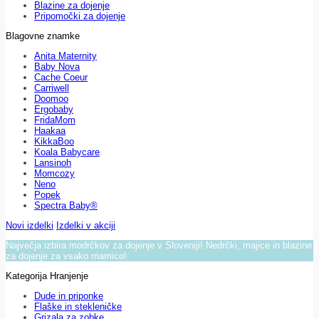
Blazine za dojenje
Pripomočki za dojenje
Blagovne znamke
Anita Maternity
Baby Nova
Cache Coeur
Carriwell
Doomoo
Ergobaby
FridaMom
Haakaa
KikkaBoo
Koala Babycare
Lansinoh
Momcozy
Neno
Popek
Spectra Baby®
Novi izdelki
Izdelki v akciji
Največja izbira modrčkov za dojenje v Sloveniji! Nedrčki, majice in blazine
za dojenje za vsako mamico!
Kategorija Hranjenje
Dude in priponke
Flaške in stekleničke
Grizala za zobke