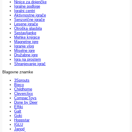
Ninice za dojenčke
Igralne podloge
Igralni centri
Aktivnostne igrače
Senzorične igrače
Lesene igrače
Otroška glasbila
Sestavljanke
Mehke knjigice
Magnetne igre
Igranje vlog
Miselne igre
Družabne igre
Igra na prostem
Shranjevanje igrač
Blagovne znamke
3Sprouts
Bieco
Childhome
Cleverclixx
CompacToys
Done by Deer
Effiki
Galt
Goki
Hoppstar
IGLU
Janod