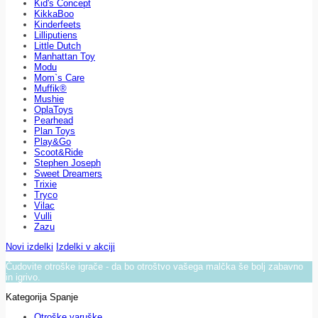
Kid's Concept
KikkaBoo
Kinderfeets
Lilliputiens
Little Dutch
Manhattan Toy
Modu
Mom`s Care
Muffik®
Mushie
OplaToys
Pearhead
Plan Toys
Play&Go
Scoot&Ride
Stephen Joseph
Sweet Dreamers
Trixie
Tryco
Vilac
Vulli
Zazu
Novi izdelki
Izdelki v akciji
Čudovite otroške igrače - da bo otroštvo vašega malčka še bolj zabavno
in igrivo.
Kategorija Spanje
Otroške varuške