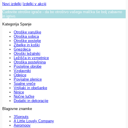
Novi izdelki
Izdelki v akciji
Čudovite otroške igrače - da bo otroštvo vašega malčka še bolj zabavno
in igrivo.
Kategorija Spanje
Otroške varuške
Otroška sobica
Otroške postelje
Zibelke in koški
Gnezdeca
Otroški ležalniki
Ležišča in vzmetnice
Otroška posteljnina
Posteljne obrobe
Vzglavniki
Odejice
Povijalne plenice
Spalne vreče
Vrtiljaki in obešanke
Ninice
Nočne lučke
Dodatki in dekoracije
Blagovne znamke
3Sprouts
A Little Lovely Company
Aeromoov