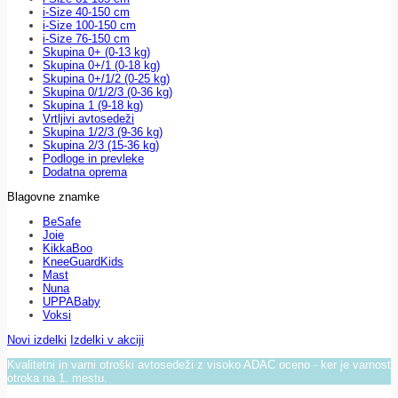
i-Size 40-150 cm
i-Size 100-150 cm
i-Size 76-150 cm
Skupina 0+ (0-13 kg)
Skupina 0+/1 (0-18 kg)
Skupina 0+/1/2 (0-25 kg)
Skupina 0/1/2/3 (0-36 kg)
Skupina 1 (9-18 kg)
Vrtljivi avtosedeži
Skupina 1/2/3 (9-36 kg)
Skupina 2/3 (15-36 kg)
Podloge in prevleke
Dodatna oprema
Blagovne znamke
BeSafe
Joie
KikkaBoo
KneeGuardKids
Mast
Nuna
UPPABaby
Voksi
Novi izdelki
Izdelki v akciji
Kvalitetni in varni otroški avtosedeži z visoko ADAC oceno - ker je varnost
otroka na 1. mestu.