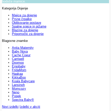
bodoče mamice.
Kategorija Dojenje
Majice za dojenje
Prsne črpalke
Oblikovanje postave
Spalne srajce in pižame
Blazine za dojenje
Pripomočki za dojenje
Blagovne znamke
Anita Maternity
Baby Nova
Cache Coeur
Carriwell
Doomoo
Ergobaby
FridaMom
Haakaa
KikkaBoo
Koala Babycare
Lansinoh
Momcozy
Neno
Popek
Spectra Baby®
Novi izdelki
Izdelki v akciji