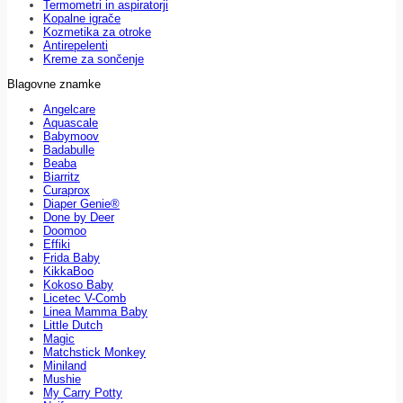
Termometri in aspiratorji
Kopalne igrače
Kozmetika za otroke
Antirepelenti
Kreme za sončenje
Blagovne znamke
Angelcare
Aquascale
Babymoov
Badabulle
Beaba
Biarritz
Curaprox
Diaper Genie®
Done by Deer
Doomoo
Effiki
Frida Baby
KikkaBoo
Kokoso Baby
Licetec V-Comb
Linea Mamma Baby
Little Dutch
Magic
Matchstick Monkey
Miniland
Mushie
My Carry Potty