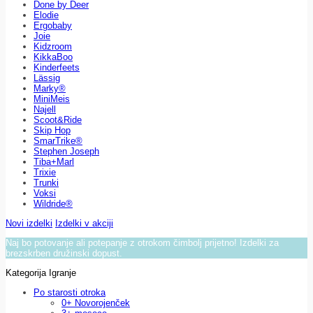
Done by Deer
Elodie
Ergobaby
Joie
Kidzroom
KikkaBoo
Kinderfeets
Lässig
Marky®
MiniMeis
Najell
Scoot&Ride
Skip Hop
SmarTrike®
Stephen Joseph
Tiba+Marl
Trixie
Trunki
Voksi
Wildride®
Novi izdelki
Izdelki v akciji
Naj bo potovanje ali potepanje z otrokom čimbolj prijetno! Izdelki za
brezskrben družinski dopust.
Kategorija Igranje
Po starosti otroka
0+ Novorojenček