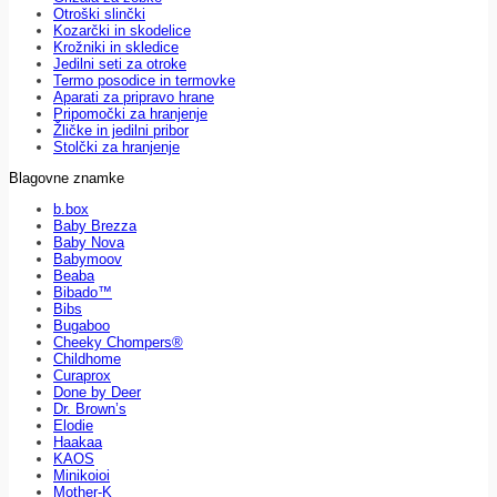
Otroški slinčki
Kozarčki in skodelice
Krožniki in skledice
Jedilni seti za otroke
Termo posodice in termovke
Aparati za pripravo hrane
Pripomočki za hranjenje
Žličke in jedilni pribor
Stolčki za hranjenje
Blagovne znamke
b.box
Baby Brezza
Baby Nova
Babymoov
Beaba
Bibado™
Bibs
Bugaboo
Cheeky Chompers®
Childhome
Curaprox
Done by Deer
Dr. Brown’s
Elodie
Haakaa
KAOS
Minikoioi
Mother-K