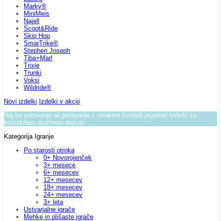
Marky®
MiniMeis
Najell
Scoot&Ride
Skip Hop
SmarTrike®
Stephen Joseph
Tiba+Marl
Trixie
Trunki
Voksi
Wildride®
Novi izdelki
Izdelki v akciji
Naj bo potovanje ali potepanje z otrokom čimbolj prijetno! Izdelki za
brezskrben družinski dopust.
Kategorija Igranje
Po starosti otroka
0+ Novorojenček
3+ mesece
6+ mesecev
12+ mesecev
18+ mesecev
24+ mesecev
3+ leta
Ustvarjalne igrače
Mehke in plišaste igrače