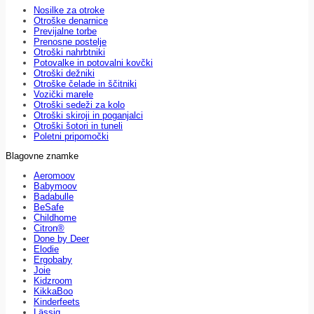
Nosilke za otroke
Otroške denarnice
Previjalne torbe
Prenosne postelje
Otroški nahrbtniki
Potovalke in potovalni kovčki
Otroški dežniki
Otroške čelade in ščitniki
Vozički marele
Otroški sedeži za kolo
Otroški skiroji in poganjalci
Otroški šotori in tuneli
Poletni pripomočki
Blagovne znamke
Aeromoov
Babymoov
Badabulle
BeSafe
Childhome
Citron®
Done by Deer
Elodie
Ergobaby
Joie
Kidzroom
KikkaBoo
Kinderfeets
Lässig