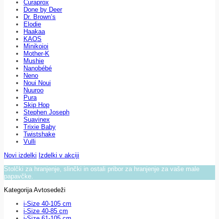
Curaprox
Done by Deer
Dr. Brown’s
Elodie
Haakaa
KAOS
Minikoioi
Mother-K
Mushie
Nanobébé
Neno
Noui Noui
Nuuroo
Pura
Skip Hop
Stephen Joseph
Suavinex
Trixie Baby
Twistshake
Vulli
Novi izdelki
Izdelki v akciji
Stolčki za hranjenje, slinčki in ostali pribor za hranjenje za vaše male
papavčke.
Kategorija Avtosedeži
i-Size 40-105 cm
i-Size 40-85 cm
i-Size 61-105 cm