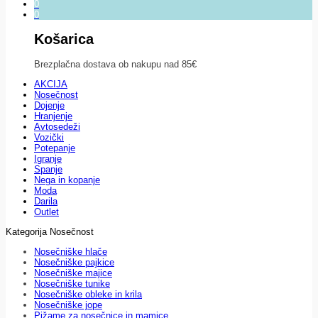
0
0
Košarica
Brezplačna dostava ob nakupu nad 85€
AKCIJA
Nosečnost
Dojenje
Hranjenje
Avtosedeži
Vozički
Potepanje
Igranje
Spanje
Nega in kopanje
Moda
Darila
Outlet
Kategorija Nosečnost
Nosečniške hlače
Nosečniške pajkice
Nosečniške majice
Nosečniške tunike
Nosečniške obleke in krila
Nosečniške jope
Pižame za nosečnice in mamice