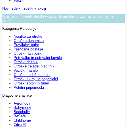
Voksi
Novi izdelki
Izdelki v akciji
Kvalitetni in trendi otroški vozički, ki navdušijo tudi najbolj zahtevne
starše.
Kategorija Potepanje
Nosilke za otroke
Otroške denarnice
Previjalne torbe
Prenosne postelje
Otroški nahrbtniki
Potovalke in potovalni kovčki
Otroški dežniki
Otroške čelade in ščitniki
Vozički marele
Otroški sedeži za kolo
Otroški skiroji in poganjalci
Otroški šotori in tuneli
Poletni pripomočki
Blagovne znamke
Aeromoov
Babymoov
Badabulle
BeSafe
Childhome
Citron®