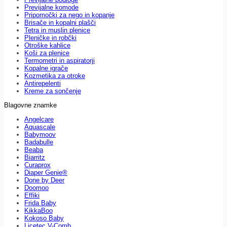
Previjalne komode
Pripomočki za nego in kopanje
Brisače in kopalni plašči
Tetra in muslin plenice
Pleničke in robčki
Otroške kahlice
Koši za plenice
Termometri in aspiratorji
Kopalne igrače
Kozmetika za otroke
Antirepelenti
Kreme za sončenje
Blagovne znamke
Angelcare
Aquascale
Babymoov
Badabulle
Beaba
Biarritz
Curaprox
Diaper Genie®
Done by Deer
Doomoo
Effiki
Frida Baby
KikkaBoo
Kokoso Baby
Licetec V-Comb