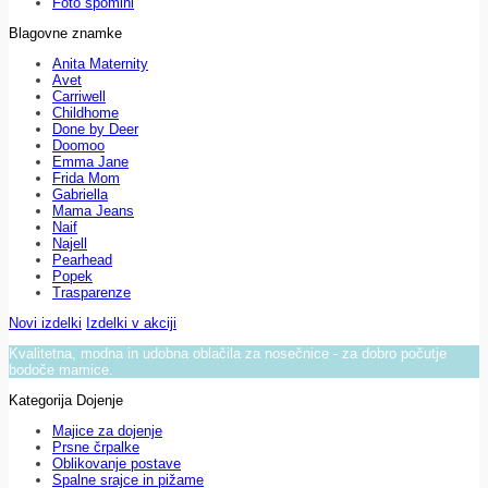
Foto spomini
Blagovne znamke
Anita Maternity
Avet
Carriwell
Childhome
Done by Deer
Doomoo
Emma Jane
Frida Mom
Gabriella
Mama Jeans
Naif
Najell
Pearhead
Popek
Trasparenze
Novi izdelki
Izdelki v akciji
Kvalitetna, modna in udobna oblačila za nosečnice - za dobro počutje
bodoče mamice.
Kategorija Dojenje
Majice za dojenje
Prsne črpalke
Oblikovanje postave
Spalne srajce in pižame