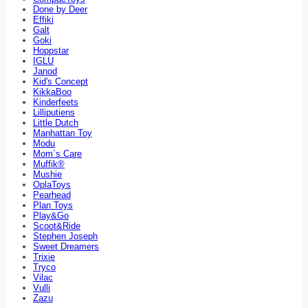
Done by Deer
Effiki
Galt
Goki
Hoppstar
IGLU
Janod
Kid's Concept
KikkaBoo
Kinderfeets
Lilliputiens
Little Dutch
Manhattan Toy
Modu
Mom`s Care
Muffik®
Mushie
OplaToys
Pearhead
Plan Toys
Play&Go
Scoot&Ride
Stephen Joseph
Sweet Dreamers
Trixie
Tryco
Vilac
Vulli
Zazu