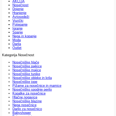
AKCIJA
Nosečnost
Dojenje
Hranjenje
Avtosedeži
Vozički
Potepanje
Igranje
Spanje
Nega in kopanje
Moda
Darila
Outlet
Kategorija Nosečnost
Nosečniške hlače
Nosečniške pajkice
Nosečniške majice
Nosečniške tunike
Nosečniške obleke in krila
Nosečniške jope
Pižame za nosečnice in mamice
Nosečniško spodnje perilo
Kopalke za nosečnice
Hlačne nogavice
Nosečniške blazine
Nega nosečnice
Darilo za nosečnico
Babyshower