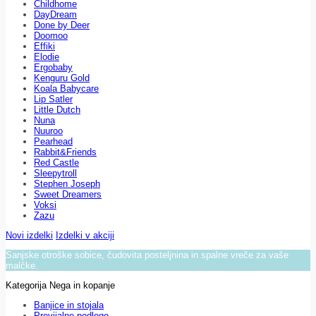
Childhome
DayDream
Done by Deer
Doomoo
Effiki
Elodie
Ergobaby
Kenguru Gold
Koala Babycare
Lip Satler
Little Dutch
Nuna
Nuuroo
Pearhead
Rabbit&Friends
Red Castle
Sleepytroll
Stephen Joseph
Sweet Dreamers
Voksi
Zazu
Novi izdelki
Izdelki v akciji
Sanjske otroške sobice, čudovita posteljnina in spalne vreče za vaše
malčke.
Kategorija Nega in kopanje
Banjice in stojala
Previjalne podloge