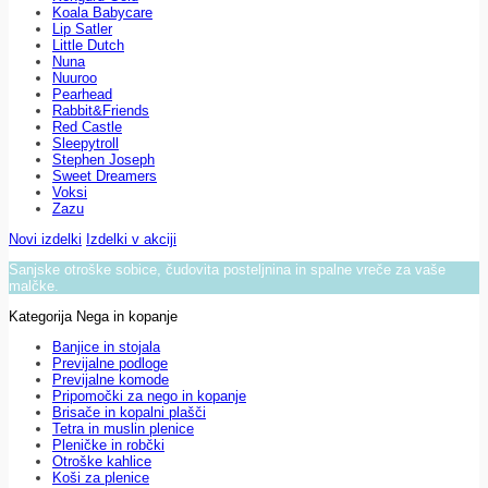
Koala Babycare
Lip Satler
Little Dutch
Nuna
Nuuroo
Pearhead
Rabbit&Friends
Red Castle
Sleepytroll
Stephen Joseph
Sweet Dreamers
Voksi
Zazu
Novi izdelki
Izdelki v akciji
Sanjske otroške sobice, čudovita posteljnina in spalne vreče za vaše
malčke.
Kategorija Nega in kopanje
Banjice in stojala
Previjalne podloge
Previjalne komode
Pripomočki za nego in kopanje
Brisače in kopalni plašči
Tetra in muslin plenice
Pleničke in robčki
Otroške kahlice
Koši za plenice