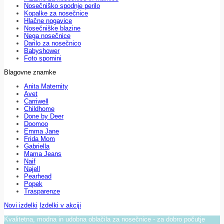
Nosečniško spodnje perilo
Kopalke za nosečnice
Hlačne nogavice
Nosečniške blazine
Nega nosečnice
Darilo za nosečnico
Babyshower
Foto spomini
Blagovne znamke
Anita Maternity
Avet
Carriwell
Childhome
Done by Deer
Doomoo
Emma Jane
Frida Mom
Gabriella
Mama Jeans
Naif
Najell
Pearhead
Popek
Trasparenze
Novi izdelki
Izdelki v akciji
Kvalitetna, modna in udobna oblačila za nosečnice - za dobro počutje