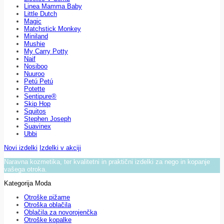
Linea Mamma Baby
Little Dutch
Magic
Matchstick Monkey
Miniland
Mushie
My Carry Potty
Naif
Nosiboo
Nuuroo
Petú Petú
Potette
Sentipure®
Skip Hop
Squitos
Stephen Joseph
Suavinex
Ubbi
Novi izdelki
Izdelki v akciji
Naravna kozmetika, ter kvalitetni in praktični izdelki za nego in kopanje
vašega otroka.
Kategorija Moda
Otroške pižame
Otroška oblačila
Oblačila za novorojenčka
Otroške kopalke