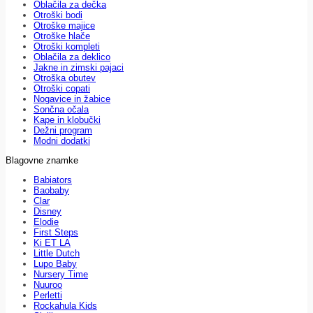
Oblačila za dečka
Otroški bodi
Otroške majice
Otroške hlače
Otroški kompleti
Oblačila za deklico
Jakne in zimski pajaci
Otroška obutev
Otroški copati
Nogavice in žabice
Sončna očala
Kape in klobučki
Dežni program
Modni dodatki
Blagovne znamke
Babiators
Baobaby
Clar
Disney
Elodie
First Steps
Ki ET LA
Little Dutch
Lupo Baby
Nursery Time
Nuuroo
Perletti
Rockahula Kids