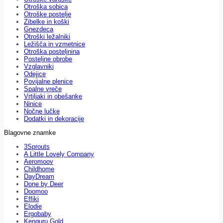
Otroška sobica
Otroške postelje
Zibelke in koški
Gnezdeca
Otroški ležalniki
Ležišča in vzmetnice
Otroška posteljnina
Posteljne obrobe
Vzglavniki
Odejice
Povijalne plenice
Spalne vreče
Vrtiljaki in obešanke
Ninice
Nočne lučke
Dodatki in dekoracije
Blagovne znamke
3Sprouts
A Little Lovely Company
Aeromoov
Childhome
DayDream
Done by Deer
Doomoo
Effiki
Elodie
Ergobaby
Kenguru Gold