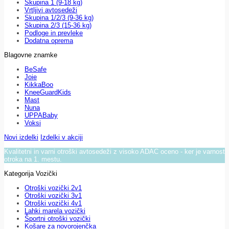
Skupina 1 (9-18 kg)
Vrtljivi avtosedeži
Skupina 1/2/3 (9-36 kg)
Skupina 2/3 (15-36 kg)
Podloge in prevleke
Dodatna oprema
Blagovne znamke
BeSafe
Joie
KikkaBoo
KneeGuardKids
Mast
Nuna
UPPABaby
Voksi
Novi izdelki
Izdelki v akciji
Kvalitetni in varni otroški avtosedeži z visoko ADAC oceno - ker je varnost
otroka na 1. mestu.
Kategorija Vozički
Otroški vozički 2v1
Otroški vozički 3v1
Otroški vozički 4v1
Lahki marela vozički
Športni otroški vozički
Košare za novorojenčka