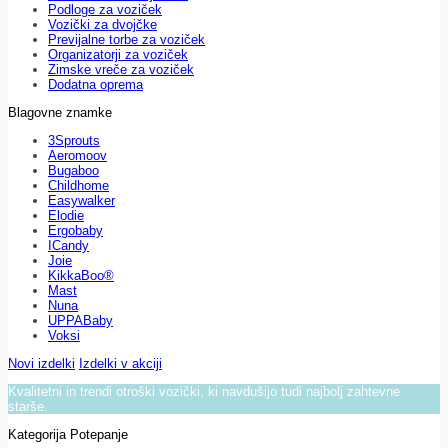
Podloge za voziček
Vozički za dvojčke
Previjalne torbe za voziček
Organizatorji za voziček
Zimske vreče za voziček
Dodatna oprema
Blagovne znamke
3Sprouts
Aeromoov
Bugaboo
Childhome
Easywalker
Elodie
Ergobaby
ICandy
Joie
KikkaBoo®
Mast
Nuna
UPPABaby
Voksi
Novi izdelki
Izdelki v akciji
Kvalitetni in trendi otroški vozički, ki navdušijo tudi najbolj zahtevne
starše.
Kategorija Potepanje