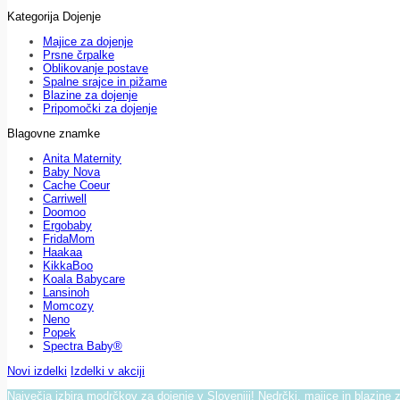
Kategorija Dojenje
Majice za dojenje
Prsne črpalke
Oblikovanje postave
Spalne srajce in pižame
Blazine za dojenje
Pripomočki za dojenje
Blagovne znamke
Anita Maternity
Baby Nova
Cache Coeur
Carriwell
Doomoo
Ergobaby
FridaMom
Haakaa
KikkaBoo
Koala Babycare
Lansinoh
Momcozy
Neno
Popek
Spectra Baby®
Novi izdelki
Izdelki v akciji
Največja izbira modrčkov za dojenje v Sloveniji! Nedrčki, majice in blazine