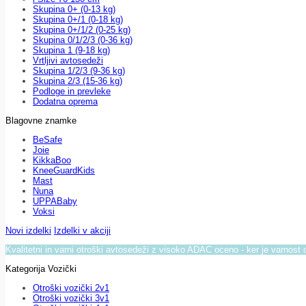
Skupina 0+ (0-13 kg)
Skupina 0+/1 (0-18 kg)
Skupina 0+/1/2 (0-25 kg)
Skupina 0/1/2/3 (0-36 kg)
Skupina 1 (9-18 kg)
Vrtljivi avtosedeži
Skupina 1/2/3 (9-36 kg)
Skupina 2/3 (15-36 kg)
Podloge in prevleke
Dodatna oprema
Blagovne znamke
BeSafe
Joie
KikkaBoo
KneeGuardKids
Mast
Nuna
UPPABaby
Voksi
Novi izdelki
Izdelki v akciji
Kvalitetni in varni otroški avtosedeži z visoko ADAC oceno - ker je varnost 
Kategorija Vozički
Otroški vozički 2v1
Otroški vozički 3v1