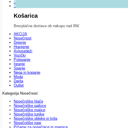
0
0
Košarica
Brezplačna dostava ob nakupu nad 85€
AKCIJA
Nosečnost
Dojenje
Hranjenje
Avtosedeži
Vozički
Potepanje
Igranje
Spanje
Nega in kopanje
Moda
Darila
Outlet
Kategorija Nosečnost
Nosečniške hlače
Nosečniške pajkice
Nosečniške majice
Nosečniške tunike
Nosečniške obleke in krila
Nosečniške jope
Pižame za nosečnice in mamice