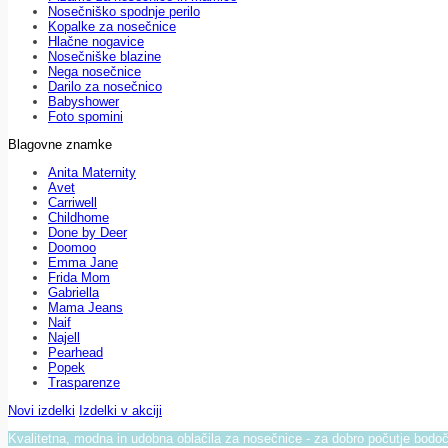
Nosečniško spodnje perilo
Kopalke za nosečnice
Hlačne nogavice
Nosečniške blazine
Nega nosečnice
Darilo za nosečnico
Babyshower
Foto spomini
Blagovne znamke
Anita Maternity
Avet
Carriwell
Childhome
Done by Deer
Doomoo
Emma Jane
Frida Mom
Gabriella
Mama Jeans
Naif
Najell
Pearhead
Popek
Trasparenze
Novi izdelki
Izdelki v akciji
Kvalitetna, modna in udobna oblačila za nosečnice - za dobro počutje bod