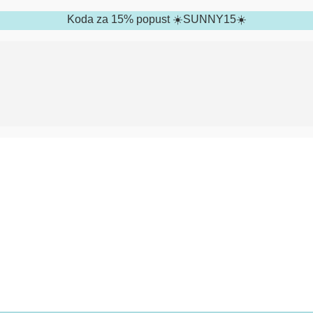
Koda za 15% popust ☀️SUNNY15☀️