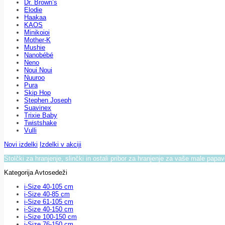
Dr. Brown’s
Elodie
Haakaa
KAOS
Minikoioi
Mother-K
Mushie
Nanobébé
Neno
Noui Noui
Nuuroo
Pura
Skip Hop
Stephen Joseph
Suavinex
Trixie Baby
Twistshake
Vulli
Novi izdelki
Izdelki v akciji
Stolčki za hranjenje, slinčki in ostali pribor za hranjenje za vaše male papa
Kategorija Avtosedeži
i-Size 40-105 cm
i-Size 40-85 cm
i-Size 61-105 cm
i-Size 40-150 cm
i-Size 100-150 cm
i-Size 76-150 cm