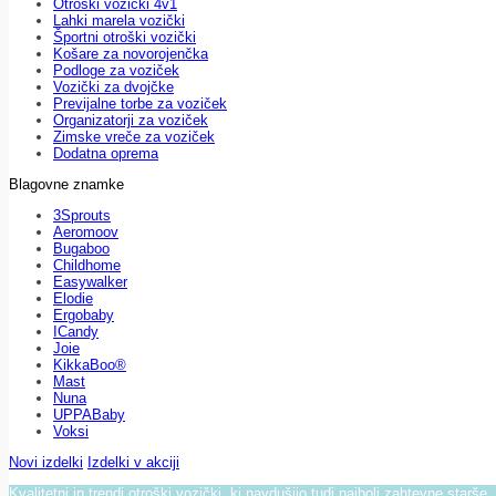
Otroški vozički 4v1
Lahki marela vozički
Športni otroški vozički
Košare za novorojenčka
Podloge za voziček
Vozički za dvojčke
Previjalne torbe za voziček
Organizatorji za voziček
Zimske vreče za voziček
Dodatna oprema
Blagovne znamke
3Sprouts
Aeromoov
Bugaboo
Childhome
Easywalker
Elodie
Ergobaby
ICandy
Joie
KikkaBoo®
Mast
Nuna
UPPABaby
Voksi
Novi izdelki
Izdelki v akciji
Kvalitetni in trendi otroški vozički, ki navdušijo tudi najbolj zahtevne starše.