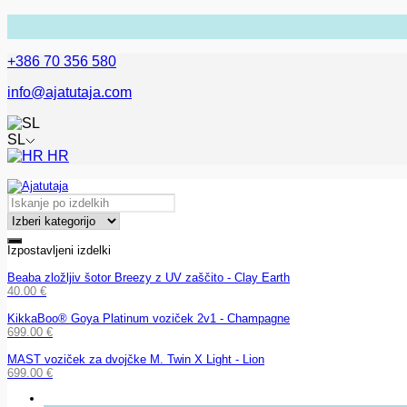
+386 70 356 580
info@ajatutaja.com
SL
HR
Izpostavljeni izdelki
Beaba zložljiv šotor Breezy z UV zaščito - Clay Earth
40.00
€
KikkaBoo® Goya Platinum voziček 2v1 - Champagne
699.00
€
MAST voziček za dvojčke M. Twin X Light - Lion
699.00
€