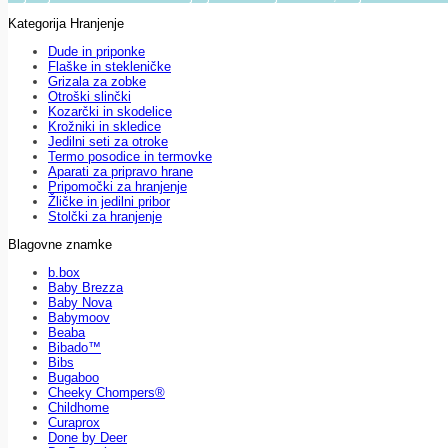
Kategorija Hranjenje
Dude in priponke
Flaške in stekleničke
Grizala za zobke
Otroški slinčki
Kozarčki in skodelice
Krožniki in skledice
Jedilni seti za otroke
Termo posodice in termovke
Aparati za pripravo hrane
Pripomočki za hranjenje
Žličke in jedilni pribor
Stolčki za hranjenje
Blagovne znamke
b.box
Baby Brezza
Baby Nova
Babymoov
Beaba
Bibado™
Bibs
Bugaboo
Cheeky Chompers®
Childhome
Curaprox
Done by Deer