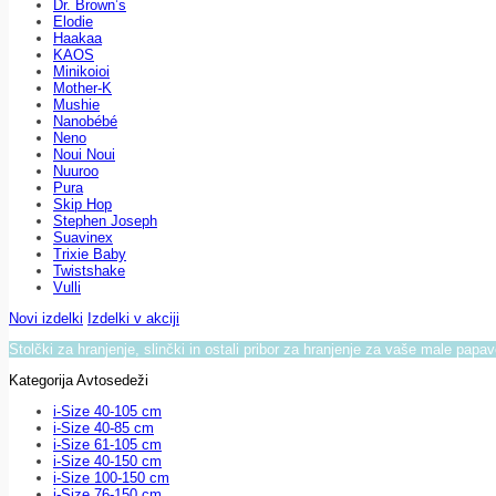
Dr. Brown’s
Elodie
Haakaa
KAOS
Minikoioi
Mother-K
Mushie
Nanobébé
Neno
Noui Noui
Nuuroo
Pura
Skip Hop
Stephen Joseph
Suavinex
Trixie Baby
Twistshake
Vulli
Novi izdelki
Izdelki v akciji
Stolčki za hranjenje, slinčki in ostali pribor za hranjenje za vaše male papa
Kategorija Avtosedeži
i-Size 40-105 cm
i-Size 40-85 cm
i-Size 61-105 cm
i-Size 40-150 cm
i-Size 100-150 cm
i-Size 76-150 cm