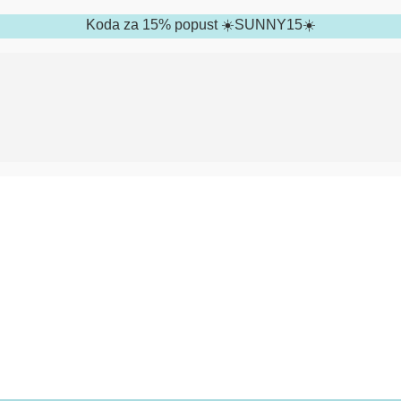
Koda za 15% popust ☀️SUNNY15☀️