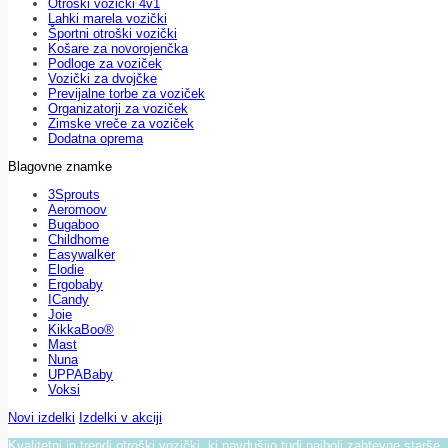
Otroški vozički 4v1
Lahki marela vozički
Športni otroški vozički
Košare za novorojenčka
Podloge za voziček
Vozički za dvojčke
Previjalne torbe za voziček
Organizatorji za voziček
Zimske vreče za voziček
Dodatna oprema
Blagovne znamke
3Sprouts
Aeromoov
Bugaboo
Childhome
Easywalker
Elodie
Ergobaby
ICandy
Joie
KikkaBoo®
Mast
Nuna
UPPABaby
Voksi
Novi izdelki
Izdelki v akciji
Kvalitetni in trendi otroški vozički, ki navdušijo tudi najbolj zahtevne starše.