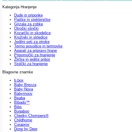
Kategorija Hranjenje
Dude in priponke
Flaške in stekleničke
Grizala za zobke
Otroški slinčki
Kozarčki in skodelice
Krožniki in skledice
Jedilni seti za otroke
Termo posodice in termovke
Aparati za pripravo hrane
Pripomočki za hranjenje
Žličke in jedilni pribor
Stolčki za hranjenje
Blagovne znamke
b.box
Baby Brezza
Baby Nova
Babymoov
Beaba
Bibado™
Bibs
Bugaboo
Cheeky Chompers®
Childhome
Curaprox
Done by Deer