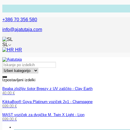
+386 70 356 580
info@ajatutaja.com
SL
HR
Izpostavljeni izdelki
Beaba zložljiv šotor Breezy z UV zaščito - Clay Earth
40.00
€
KikkaBoo® Goya Platinum voziček 2v1 - Champagne
699.00
€
MAST voziček za dvojčke M. Twin X Light - Lion
699.00
€