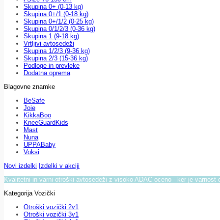
Skupina 0+ (0-13 kg)
Skupina 0+/1 (0-18 kg)
Skupina 0+/1/2 (0-25 kg)
Skupina 0/1/2/3 (0-36 kg)
Skupina 1 (9-18 kg)
Vrtljivi avtosedeži
Skupina 1/2/3 (9-36 kg)
Skupina 2/3 (15-36 kg)
Podloge in prevleke
Dodatna oprema
Blagovne znamke
BeSafe
Joie
KikkaBoo
KneeGuardKids
Mast
Nuna
UPPABaby
Voksi
Novi izdelki
Izdelki v akciji
Kvalitetni in varni otroški avtosedeži z visoko ADAC oceno - ker je varnost 
Kategorija Vozički
Otroški vozički 2v1
Otroški vozički 3v1