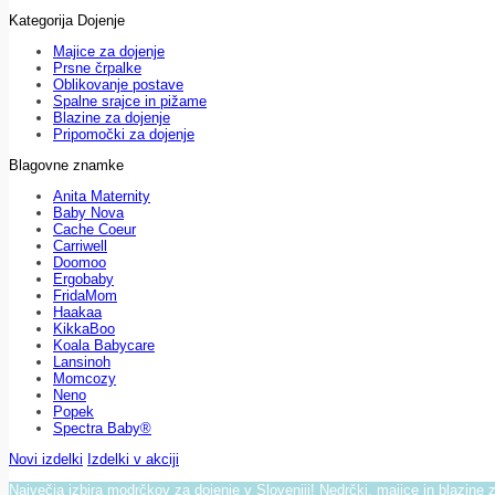
Kategorija Dojenje
Majice za dojenje
Prsne črpalke
Oblikovanje postave
Spalne srajce in pižame
Blazine za dojenje
Pripomočki za dojenje
Blagovne znamke
Anita Maternity
Baby Nova
Cache Coeur
Carriwell
Doomoo
Ergobaby
FridaMom
Haakaa
KikkaBoo
Koala Babycare
Lansinoh
Momcozy
Neno
Popek
Spectra Baby®
Novi izdelki
Izdelki v akciji
Največja izbira modrčkov za dojenje v Sloveniji! Nedrčki, majice in blazine