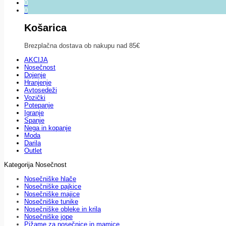
0
0
Košarica
Brezplačna dostava ob nakupu nad 85€
AKCIJA
Nosečnost
Dojenje
Hranjenje
Avtosedeži
Vozički
Potepanje
Igranje
Spanje
Nega in kopanje
Moda
Darila
Outlet
Kategorija Nosečnost
Nosečniške hlače
Nosečniške pajkice
Nosečniške majice
Nosečniške tunike
Nosečniške obleke in krila
Nosečniške jope
Pižame za nosečnice in mamice