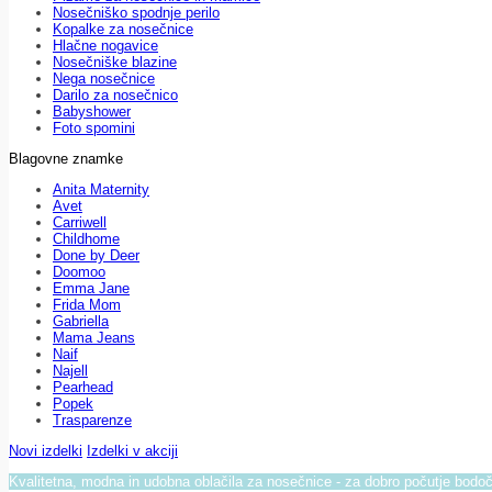
Nosečniško spodnje perilo
Kopalke za nosečnice
Hlačne nogavice
Nosečniške blazine
Nega nosečnice
Darilo za nosečnico
Babyshower
Foto spomini
Blagovne znamke
Anita Maternity
Avet
Carriwell
Childhome
Done by Deer
Doomoo
Emma Jane
Frida Mom
Gabriella
Mama Jeans
Naif
Najell
Pearhead
Popek
Trasparenze
Novi izdelki
Izdelki v akciji
Kvalitetna, modna in udobna oblačila za nosečnice - za dobro počutje bod