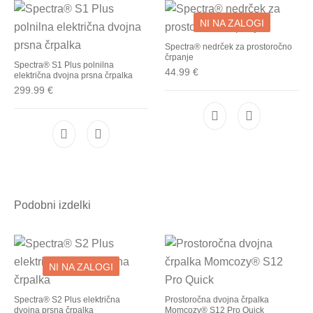
NI NA ZALOGI
Spectra® nedrček za prostoročno
črpanje
Spectra® S1 Plus polnilna
44.99
€
električna dvojna prsna črpalka
299.99
€
Podobni izdelki
NI NA ZALOGI
Spectra® S2 Plus električna
Prostoročna dvojna črpalka
dvojna prsna črpalka
Momcozy® S12 Pro Quick