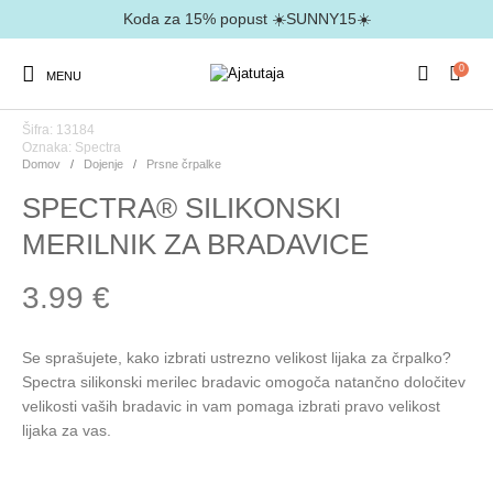
Koda za 15% popust ☀️SUNNY15☀️
0
MENU
Šifra: 13184
Oznaka:
Spectra
Domov
/
Dojenje
/
Prsne črpalke
SPECTRA® SILIKONSKI
MERILNIK ZA BRADAVICE
3.99
€
Se sprašujete, kako izbrati ustrezno velikost lijaka za črpalko?
Spectra silikonski merilec bradavic omogoča natančno določitev
velikosti vaših bradavic in vam pomaga izbrati pravo velikost
lijaka za vas.