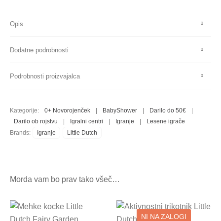
Opis
Dodatne podrobnosti
Podrobnosti proizvajalca
Kategorije:
0+ Novorojenček
|
BabyShower
|
Darilo do 50€
|
Darilo ob rojstvu
|
Igralni centri
|
Igranje
|
Lesene igrače
Brands:
Igranje
Little Dutch
Morda vam bo prav tako všeč…
NI NA ZALOGI