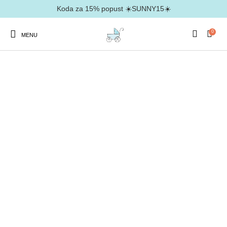
Koda za 15% popust ☀️SUNNY15☀️
0
MENU