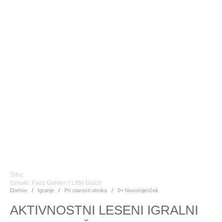
Šifra:
Oznaki:
Fairy Garden
|
Little Dutch
Domov
/
Igranje
/
Po starosti otroka
/
0+ Novorojenček
AKTIVNOSTNI LESENI IGRALNI