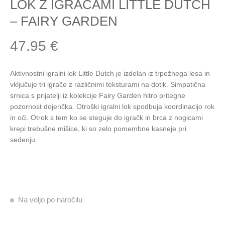
LOK Z IGRAČAMI LITTLE DUTCH
– FAIRY GARDEN
47.95
€
Aktivnostni igralni lok Little Dutch je izdelan iz trpežnega lesa in
vključuje tri igrače z različnimi teksturami na dotik. Simpatična
srnica s prijatelji iz kolekcije Fairy Garden hitro pritegne
pozornost dojenčka. Otroški igralni lok spodbuja koordinacijo rok
in oči. Otrok s tem ko se steguje do igračk in brca z nogicami
krepi trebušne mišice, ki so zelo pomembne kasneje pri
sedenju.
Na voljo po naročilu