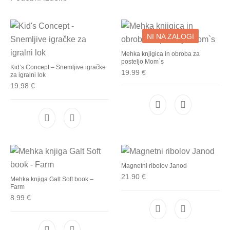
NI NA ZALOGI
Mehka knjigica in obroba za
posteljo Mom`s
Kid’s Concept – Snemljive igračke
19.99
€
za igralni lok
19.98
€
Magnetni ribolov Janod
21.90
€
Mehka knjiga Galt Soft book –
Farm
8.99
€