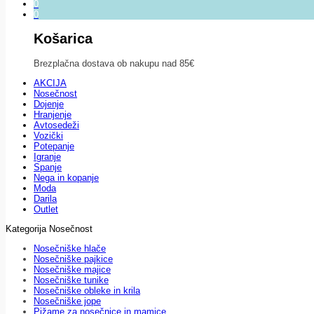
0
0
Košarica
Brezplačna dostava ob nakupu nad 85€
AKCIJA
Nosečnost
Dojenje
Hranjenje
Avtosedeži
Vozički
Potepanje
Igranje
Spanje
Nega in kopanje
Moda
Darila
Outlet
Kategorija Nosečnost
Nosečniške hlače
Nosečniške pajkice
Nosečniške majice
Nosečniške tunike
Nosečniške obleke in krila
Nosečniške jope
Pižame za nosečnice in mamice