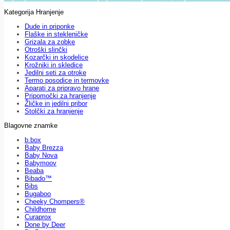
Kategorija Hranjenje
Dude in priponke
Flaške in stekleničke
Grizala za zobke
Otroški slinčki
Kozarčki in skodelice
Krožniki in skledice
Jedilni seti za otroke
Termo posodice in termovke
Aparati za pripravo hrane
Pripomočki za hranjenje
Žličke in jedilni pribor
Stolčki za hranjenje
Blagovne znamke
b.box
Baby Brezza
Baby Nova
Babymoov
Beaba
Bibado™
Bibs
Bugaboo
Cheeky Chompers®
Childhome
Curaprox
Done by Deer