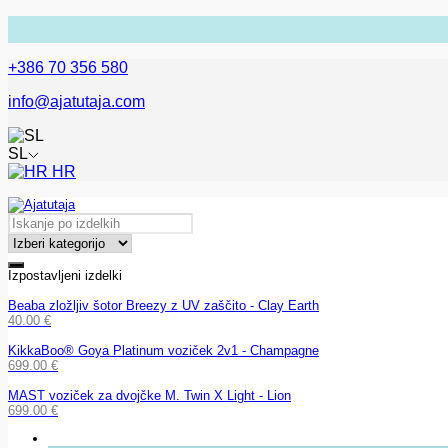
+386 70 356 580
info@ajatutaja.com
SL
HR
Izpostavljeni izdelki
Beaba zložljiv šotor Breezy z UV zaščito - Clay Earth
40.00
€
KikkaBoo® Goya Platinum voziček 2v1 - Champagne
699.00
€
MAST voziček za dvojčke M. Twin X Light - Lion
699.00
€