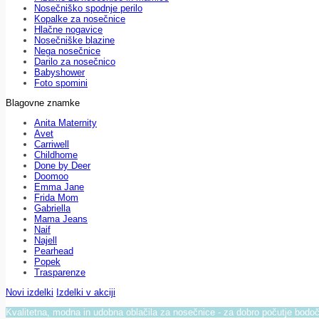
Nosečniško spodnje perilo
Kopalke za nosečnice
Hlačne nogavice
Nosečniške blazine
Nega nosečnice
Darilo za nosečnico
Babyshower
Foto spomini
Blagovne znamke
Anita Maternity
Avet
Carriwell
Childhome
Done by Deer
Doomoo
Emma Jane
Frida Mom
Gabriella
Mama Jeans
Naif
Najell
Pearhead
Popek
Trasparenze
Novi izdelki
Izdelki v akciji
Kvalitetna, modna in udobna oblačila za nosečnice - za dobro počutje bod