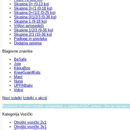
Skupina 0+ (0-13 kg)
Skupina 0+/1 (0-18 kg)
Skupina 0+/1/2 (0-25 kg)
Skupina 0/1/2/3 (0-36 kg)
Skupina 1 (9-18 kg)
Vrtljivi avtosedeži
Skupina 1/2/3 (9-36 kg)
Skupina 2/3 (15-36 kg)
Podloge in prevleke
Dodatna oprema
Blagovne znamke
BeSafe
Joie
KikkaBoo
KneeGuardKids
Mast
Nuna
UPPABaby
Voksi
Novi izdelki
Izdelki v akciji
Kvalitetni in varni otroški avtosedeži z visoko ADAC oceno - ker je varnost 
Kategorija Vozički
Otroški vozički 2v1
Otroški vozički 3v1