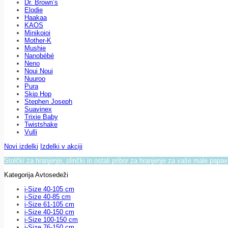
Dr. Brown’s
Elodie
Haakaa
KAOS
Minikoioi
Mother-K
Mushie
Nanobébé
Neno
Noui Noui
Nuuroo
Pura
Skip Hop
Stephen Joseph
Suavinex
Trixie Baby
Twistshake
Vulli
Novi izdelki
Izdelki v akciji
Stolčki za hranjenje, slinčki in ostali pribor za hranjenje za vaše male papa
Kategorija Avtosedeži
i-Size 40-105 cm
i-Size 40-85 cm
i-Size 61-105 cm
i-Size 40-150 cm
i-Size 100-150 cm
i-Size 76-150 cm