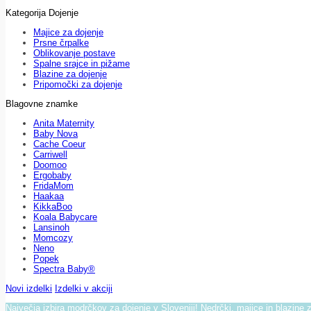
Kategorija Dojenje
Majice za dojenje
Prsne črpalke
Oblikovanje postave
Spalne srajce in pižame
Blazine za dojenje
Pripomočki za dojenje
Blagovne znamke
Anita Maternity
Baby Nova
Cache Coeur
Carriwell
Doomoo
Ergobaby
FridaMom
Haakaa
KikkaBoo
Koala Babycare
Lansinoh
Momcozy
Neno
Popek
Spectra Baby®
Novi izdelki
Izdelki v akciji
Največja izbira modrčkov za dojenje v Sloveniji! Nedrčki, majice in blazine