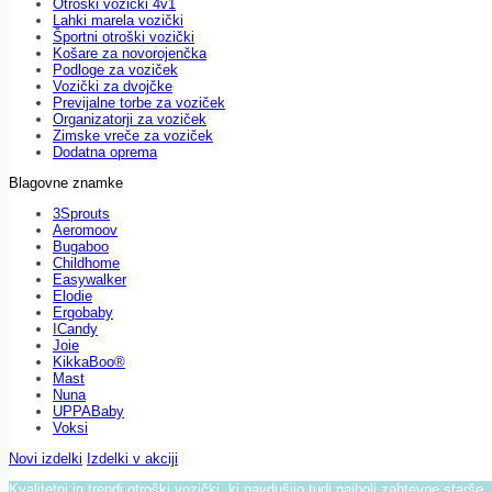
Otroški vozički 4v1
Lahki marela vozički
Športni otroški vozički
Košare za novorojenčka
Podloge za voziček
Vozički za dvojčke
Previjalne torbe za voziček
Organizatorji za voziček
Zimske vreče za voziček
Dodatna oprema
Blagovne znamke
3Sprouts
Aeromoov
Bugaboo
Childhome
Easywalker
Elodie
Ergobaby
ICandy
Joie
KikkaBoo®
Mast
Nuna
UPPABaby
Voksi
Novi izdelki
Izdelki v akciji
Kvalitetni in trendi otroški vozički, ki navdušijo tudi najbolj zahtevne starše.