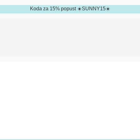
Koda za 15% popust ☀️SUNNY15☀️