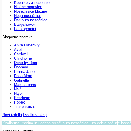
Kopalke za nosečnice
Hlačne nogavice
Nosečniške blazine
Nega nosečnice
Darilo za nosečnico
Babyshower
Foto spomini
Blagovne znamke
Anita Maternity
Avet
Carriwell
Childhome
Done by Deer
Doomoo
Emma Jane
Frida Mom
Gabriella
Mama Jeans
Naif
Najell
Pearhead
Popek
Trasparenze
Novi izdelki
Izdelki v akciji
Kvalitetna, modna in udobna oblačila za nosečnice - za dobro počutje bod