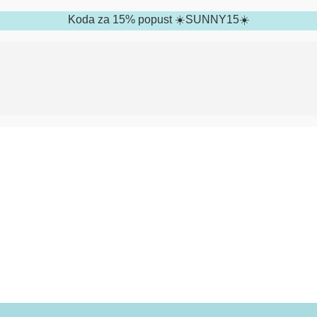
Koda za 15% popust ☀️SUNNY15☀️