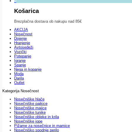
0
Košarica
Brezplačna dostava ob nakupu nad 85€
AKCIJA
Nosečnost
Dojenje
Hranjenje
Avtosedeži
Vozički
Potepanje
Igranje
Spanje
Nega in kopanje
Moda
Darila
Outlet
Kategorija Nosečnost
Nosečniške hlače
Nosečniške pajkice
Nosečniške majice
Nosečniške tunike
Nosečniške obleke in krila
Nosečniške jope
Pižame za nosečnice in mamice
Nosečniško spodnje perilo