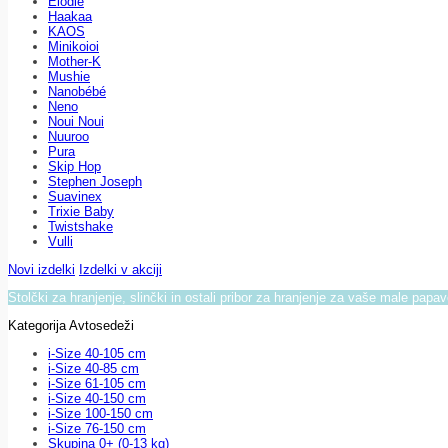
Elodie
Haakaa
KAOS
Minikoioi
Mother-K
Mushie
Nanobébé
Neno
Noui Noui
Nuuroo
Pura
Skip Hop
Stephen Joseph
Suavinex
Trixie Baby
Twistshake
Vulli
Novi izdelki
Izdelki v akciji
Stolčki za hranjenje, slinčki in ostali pribor za hranjenje za vaše male papa
Kategorija Avtosedeži
i-Size 40-105 cm
i-Size 40-85 cm
i-Size 61-105 cm
i-Size 40-150 cm
i-Size 100-150 cm
i-Size 76-150 cm
Skupina 0+ (0-13 kg)