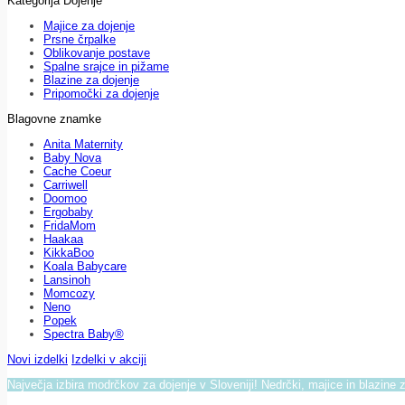
Kategorija Dojenje
Majice za dojenje
Prsne črpalke
Oblikovanje postave
Spalne srajce in pižame
Blazine za dojenje
Pripomočki za dojenje
Blagovne znamke
Anita Maternity
Baby Nova
Cache Coeur
Carriwell
Doomoo
Ergobaby
FridaMom
Haakaa
KikkaBoo
Koala Babycare
Lansinoh
Momcozy
Neno
Popek
Spectra Baby®
Novi izdelki
Izdelki v akciji
Največja izbira modrčkov za dojenje v Sloveniji! Nedrčki, majice in blazine