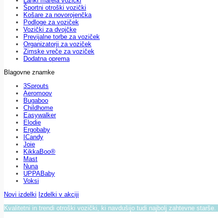
Lahki marela vozički
Športni otroški vozički
Košare za novorojenčka
Podloge za voziček
Vozički za dvojčke
Previjalne torbe za voziček
Organizatorji za voziček
Zimske vreče za voziček
Dodatna oprema
Blagovne znamke
3Sprouts
Aeromoov
Bugaboo
Childhome
Easywalker
Elodie
Ergobaby
ICandy
Joie
KikkaBoo®
Mast
Nuna
UPPABaby
Voksi
Novi izdelki
Izdelki v akciji
Kvalitetni in trendi otroški vozički, ki navdušijo tudi najbolj zahtevne starše.