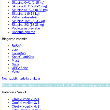
Skupina 0+/1 (0-18 kg)
Skupina 0+/1/2 (0-25 kg)
Skupina 0/1/2/3 (0-36 kg)
Skupina 1 (9-18 kg)
Vrtljivi avtosedeži
Skupina 1/2/3 (9-36 kg)
Skupina 2/3 (15-36 kg)
Podloge in prevleke
Dodatna oprema
Blagovne znamke
BeSafe
Joie
KikkaBoo
KneeGuardKids
Mast
Nuna
UPPABaby
Voksi
Novi izdelki
Izdelki v akciji
Kvalitetni in varni otroški avtosedeži z visoko ADAC oceno - ker je varnost 
Kategorija Vozički
Otroški vozički 2v1
Otroški vozički 3v1
Otroški vozički 4v1