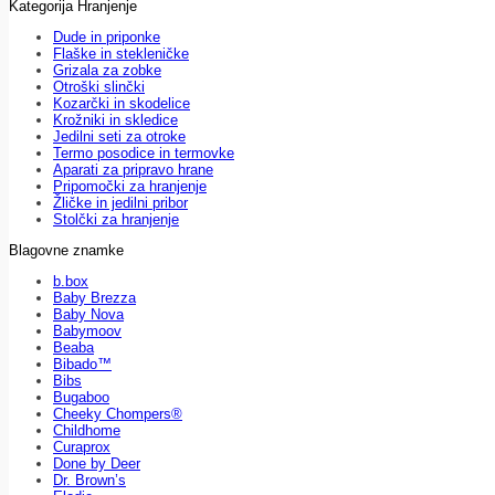
Kategorija Hranjenje
Dude in priponke
Flaške in stekleničke
Grizala za zobke
Otroški slinčki
Kozarčki in skodelice
Krožniki in skledice
Jedilni seti za otroke
Termo posodice in termovke
Aparati za pripravo hrane
Pripomočki za hranjenje
Žličke in jedilni pribor
Stolčki za hranjenje
Blagovne znamke
b.box
Baby Brezza
Baby Nova
Babymoov
Beaba
Bibado™
Bibs
Bugaboo
Cheeky Chompers®
Childhome
Curaprox
Done by Deer
Dr. Brown’s