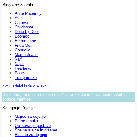
Blagovne znamke
Anita Maternity
Avet
Carriwell
Childhome
Done by Deer
Doomoo
Emma Jane
Frida Mom
Gabriella
Mama Jeans
Naif
Najell
Pearhead
Popek
Trasparenze
Novi izdelki
Izdelki v akciji
Kvalitetna, modna in udobna oblačila za nosečnice - za dobro počutje
bodoče mamice.
Kategorija Dojenje
Majice za dojenje
Prsne črpalke
Oblikovanje postave
Spalne srajce in pižame
Blazine za dojenje