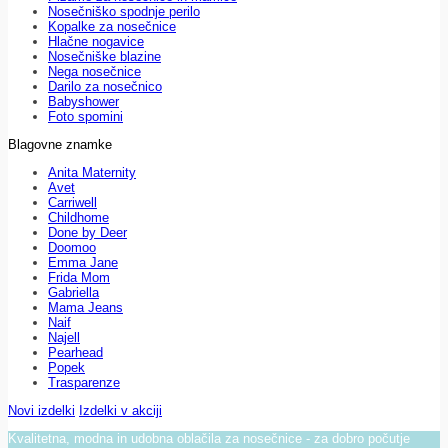
Nosečniško spodnje perilo
Kopalke za nosečnice
Hlačne nogavice
Nosečniške blazine
Nega nosečnice
Darilo za nosečnico
Babyshower
Foto spomini
Blagovne znamke
Anita Maternity
Avet
Carriwell
Childhome
Done by Deer
Doomoo
Emma Jane
Frida Mom
Gabriella
Mama Jeans
Naif
Najell
Pearhead
Popek
Trasparenze
Novi izdelki
Izdelki v akciji
Kvalitetna, modna in udobna oblačila za nosečnice - za dobro počutje