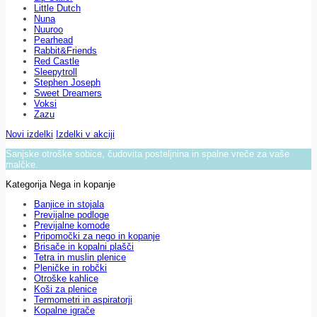
Little Dutch
Nuna
Nuuroo
Pearhead
Rabbit&Friends
Red Castle
Sleepytroll
Stephen Joseph
Sweet Dreamers
Voksi
Zazu
Novi izdelki
Izdelki v akciji
Sanjske otroške sobice, čudovita posteljnina in spalne vreče za vaše
malčke.
Kategorija Nega in kopanje
Banjice in stojala
Previjalne podloge
Previjalne komode
Pripomočki za nego in kopanje
Brisače in kopalni plašči
Tetra in muslin plenice
Pleničke in robčki
Otroške kahlice
Koši za plenice
Termometri in aspiratorji
Kopalne igrače