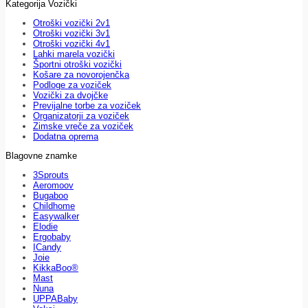
Kategorija Vozički
Otroški vozički 2v1
Otroški vozički 3v1
Otroški vozički 4v1
Lahki marela vozički
Športni otroški vozički
Košare za novorojenčka
Podloge za voziček
Vozički za dvojčke
Previjalne torbe za voziček
Organizatorji za voziček
Zimske vreče za voziček
Dodatna oprema
Blagovne znamke
3Sprouts
Aeromoov
Bugaboo
Childhome
Easywalker
Elodie
Ergobaby
ICandy
Joie
KikkaBoo®
Mast
Nuna
UPPABaby