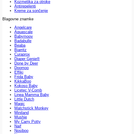
Kozmetika za otroke
Antirepelenti
Kreme za sončenje
Blagovne znamke
Angelcare
Aquascale
Babymoov
Badabulle
Beaba
Biarritz
Curaprox
Diaper Genie®
Done by Deer
Doomoo
Effiki
Frida Baby
KikkaBoo
Kokoso Baby
Licetec V-Comb
Linea Mamma Baby
Little Dutch
Magic
Matchstick Monkey
Miniland
Mushie
My Carry Potty
Naif
Nosiboo