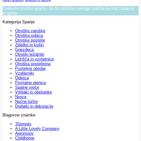
Čudovite otroške igrače - da bo otroštvo vašega malčka še bolj zabavno
in igrivo.
Kategorija Spanje
Otroške varuške
Otroška sobica
Otroške postelje
Zibelke in koški
Gnezdeca
Otroški ležalniki
Ležišča in vzmetnice
Otroška posteljnina
Posteljne obrobe
Vzglavniki
Odejice
Povijalne plenice
Spalne vreče
Vrtiljaki in obešanke
Ninice
Nočne lučke
Dodatki in dekoracije
Blagovne znamke
3Sprouts
A Little Lovely Company
Aeromoov
Childhome