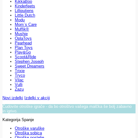
KikkaBoo
Kinderfeets
Lilliputiens
Little Dutch
Modu
Mom`s Care
Muffik®
Mushie
OplaToys
Pearhead
Plan Toys
Play&Go
Scoot&Ride
Stephen Joseph
Sweet Dreamers
Trixie
Tryco
Vilac
Vulli
Zazu
Novi izdelki
Izdelki v akciji
Čudovite otroške igrače - da bo otroštvo vašega malčka še bolj zabavno
in igrivo.
Kategorija Spanje
Otroške varuške
Otroška sobica
Otroške postelje