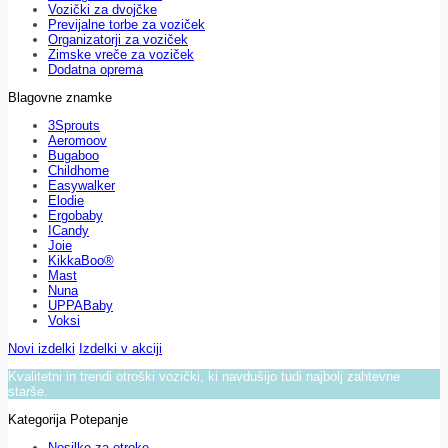
Vozički za dvojčke
Previjalne torbe za voziček
Organizatorji za voziček
Zimske vreče za voziček
Dodatna oprema
Blagovne znamke
3Sprouts
Aeromoov
Bugaboo
Childhome
Easywalker
Elodie
Ergobaby
ICandy
Joie
KikkaBoo®
Mast
Nuna
UPPABaby
Voksi
Novi izdelki
Izdelki v akciji
Kvalitetni in trendi otroški vozički, ki navdušijo tudi najbolj zahtevne
starše.
Kategorija Potepanje
Nosilke za otroke