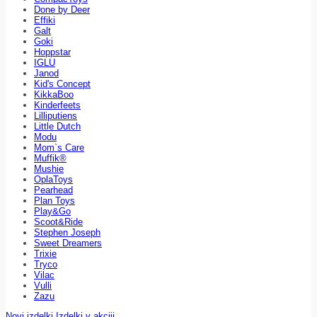
Done by Deer
Effiki
Galt
Goki
Hoppstar
IGLU
Janod
Kid's Concept
KikkaBoo
Kinderfeets
Lilliputiens
Little Dutch
Modu
Mom`s Care
Muffik®
Mushie
OplaToys
Pearhead
Plan Toys
Play&Go
Scoot&Ride
Stephen Joseph
Sweet Dreamers
Trixie
Tryco
Vilac
Vulli
Zazu
Novi izdelki
Izdelki v akciji