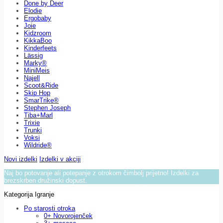
Done by Deer
Elodie
Ergobaby
Joie
Kidzroom
KikkaBoo
Kinderfeets
Lässig
Marky®
MiniMeis
Najell
Scoot&Ride
Skip Hop
SmarTrike®
Stephen Joseph
Tiba+Marl
Trixie
Trunki
Voksi
Wildride®
Novi izdelki
Izdelki v akciji
Naj bo potovanje ali potepanje z otrokom čimbolj prijetno! Izdelki za
brezskrben družinski dopust.
Kategorija Igranje
Po starosti otroka
0+ Novorojenček