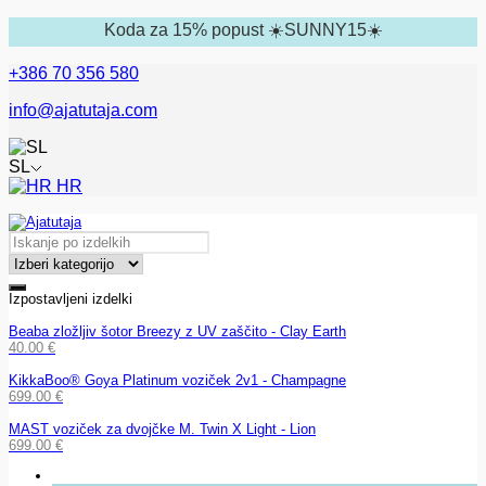
Koda za 15% popust ☀️SUNNY15☀️
+386 70 356 580
info@ajatutaja.com
SL
HR
Izpostavljeni izdelki
Beaba zložljiv šotor Breezy z UV zaščito - Clay Earth
40.00
€
KikkaBoo® Goya Platinum voziček 2v1 - Champagne
699.00
€
MAST voziček za dvojčke M. Twin X Light - Lion
699.00
€