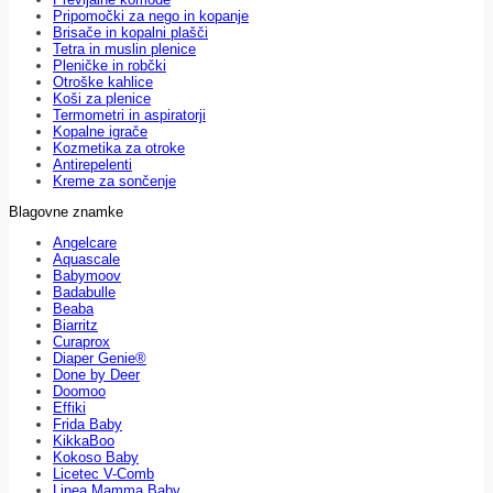
Pripomočki za nego in kopanje
Brisače in kopalni plašči
Tetra in muslin plenice
Pleničke in robčki
Otroške kahlice
Koši za plenice
Termometri in aspiratorji
Kopalne igrače
Kozmetika za otroke
Antirepelenti
Kreme za sončenje
Blagovne znamke
Angelcare
Aquascale
Babymoov
Badabulle
Beaba
Biarritz
Curaprox
Diaper Genie®
Done by Deer
Doomoo
Effiki
Frida Baby
KikkaBoo
Kokoso Baby
Licetec V-Comb
Linea Mamma Baby