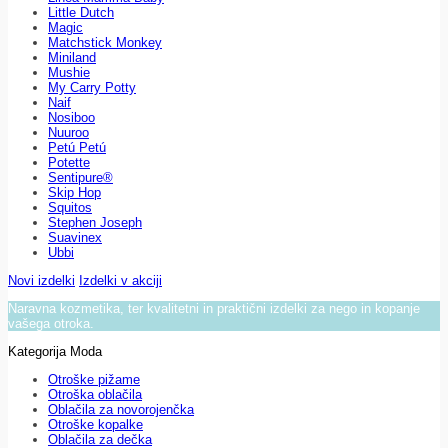
Little Dutch
Magic
Matchstick Monkey
Miniland
Mushie
My Carry Potty
Naif
Nosiboo
Nuuroo
Petú Petú
Potette
Sentipure®
Skip Hop
Squitos
Stephen Joseph
Suavinex
Ubbi
Novi izdelki
Izdelki v akciji
Naravna kozmetika, ter kvalitetni in praktični izdelki za nego in kopanje
vašega otroka.
Kategorija Moda
Otroške pižame
Otroška oblačila
Oblačila za novorojenčka
Otroške kopalke
Oblačila za dečka