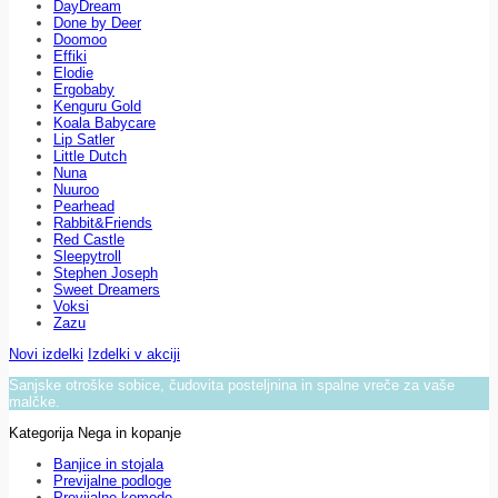
DayDream
Done by Deer
Doomoo
Effiki
Elodie
Ergobaby
Kenguru Gold
Koala Babycare
Lip Satler
Little Dutch
Nuna
Nuuroo
Pearhead
Rabbit&Friends
Red Castle
Sleepytroll
Stephen Joseph
Sweet Dreamers
Voksi
Zazu
Novi izdelki
Izdelki v akciji
Sanjske otroške sobice, čudovita posteljnina in spalne vreče za vaše
malčke.
Kategorija Nega in kopanje
Banjice in stojala
Previjalne podloge
Previjalne komode