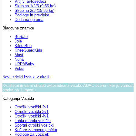
Vrtljivi avtosedeži
Skupina 1/2/3 (9-36 kg)
Skupina 2/3 (15-36 kg)
Podloge in prevleke
Dodatna oprema
Blagovne znamke
BeSafe
Joie
KikkaBoo
KneeGuardKids
Mast
Nuna
UPPABaby
Voksi
Novi izdelki
Izdelki v akciji
Kvalitetni in varni otroški avtosedeži z visoko ADAC oceno - ker je varnost
otroka na 1. mestu.
Kategorija Vozički
Otroški vozički 2v1
Otroški vozički 3v1
Otroški vozički 4v1
Lahki marela vozički
Športni otroški vozički
Košare za novorojenčka
Podloge za voziček