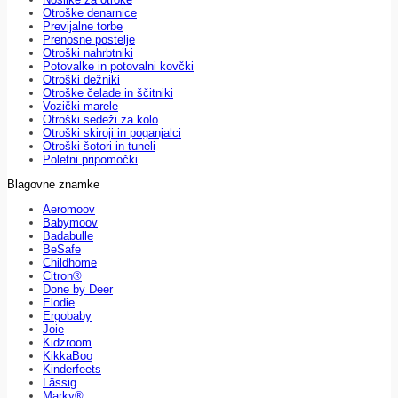
Otroške denarnice
Previjalne torbe
Prenosne postelje
Otroški nahrbtniki
Potovalke in potovalni kovčki
Otroški dežniki
Otroške čelade in ščitniki
Vozički marele
Otroški sedeži za kolo
Otroški skiroji in poganjalci
Otroški šotori in tuneli
Poletni pripomočki
Blagovne znamke
Aeromoov
Babymoov
Badabulle
BeSafe
Childhome
Citron®
Done by Deer
Elodie
Ergobaby
Joie
Kidzroom
KikkaBoo
Kinderfeets
Lässig
Marky®