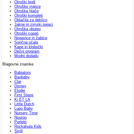
Otroški bodi
Otroške majice
Otroške hlače
Otroški kompleti
Oblačila za deklico
Jakne in zimski pajaci
Otroška obutev
Otroški copati
Nogavice in žabice
Sončna očala
Kape in klobučki
Dežni program
Modni dodatki
Blagovne znamke
Babiators
Baobaby
Clar
Disney
Elodie
First Steps
Ki ET LA
Little Dutch
Lupo Baby
Nursery Time
Nuuroo
Perletti
Rockahula Kids
Sivili