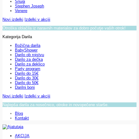
Snugi
Stephen Joseph
Venere
Novi izdelki
Izdelki v akciji
Otroška oblačila iz naravnih materialov za dobro počutje vaših otrok!
Kategorija Darila
Božična darila
BabyShower
Darilo ob rojstvu
Darilo za dečka
Darilo za deklico
Party program
Darilo do 15€
Darilo do 30€
Darilo do 50€
Darilni boni
Novi izdelki
Izdelki v akciji
Najlepša darila za nosečnico, otroke in novopečene starše.
Blog
Kontakt
AKCIJA