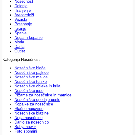
Nosečnost
Dojenje
Hranjenje
Avtosedeži
Vozički
Potepanje
Igranje
Spanje
Nega in kopanje
Moda
Darila
Outlet
Kategorija Nosečnost
Nosečniške hlače
Nosečniške pajkice
Nosečniške majice
Nosečniške tunike
Nosečniške obleke in krila
Nosečniške jope
Pižame za nosečnice in mamice
Nosečniško spodnje perilo
Kopalke za nosečnice
Hlačne nogavice
Nosečniške blazine
Nega nosečnice
Darilo za nosečnico
Babyshower
Foto spomini