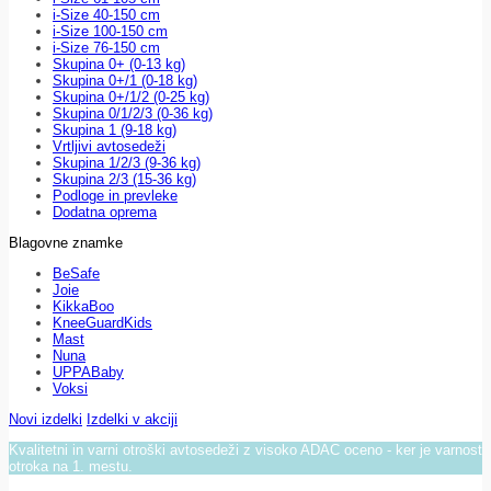
i-Size 40-150 cm
i-Size 100-150 cm
i-Size 76-150 cm
Skupina 0+ (0-13 kg)
Skupina 0+/1 (0-18 kg)
Skupina 0+/1/2 (0-25 kg)
Skupina 0/1/2/3 (0-36 kg)
Skupina 1 (9-18 kg)
Vrtljivi avtosedeži
Skupina 1/2/3 (9-36 kg)
Skupina 2/3 (15-36 kg)
Podloge in prevleke
Dodatna oprema
Blagovne znamke
BeSafe
Joie
KikkaBoo
KneeGuardKids
Mast
Nuna
UPPABaby
Voksi
Novi izdelki
Izdelki v akciji
Kvalitetni in varni otroški avtosedeži z visoko ADAC oceno - ker je varnost
otroka na 1. mestu.