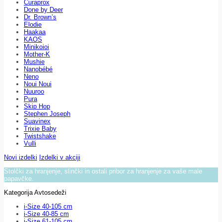
Curaprox
Done by Deer
Dr. Brown’s
Elodie
Haakaa
KAOS
Minikoioi
Mother-K
Mushie
Nanobébé
Neno
Noui Noui
Nuuroo
Pura
Skip Hop
Stephen Joseph
Suavinex
Trixie Baby
Twistshake
Vulli
Novi izdelki
Izdelki v akciji
Stolčki za hranjenje, slinčki in ostali pribor za hranjenje za vaše male
papavčke.
Kategorija Avtosedeži
i-Size 40-105 cm
i-Size 40-85 cm
i-Size 61-105 cm