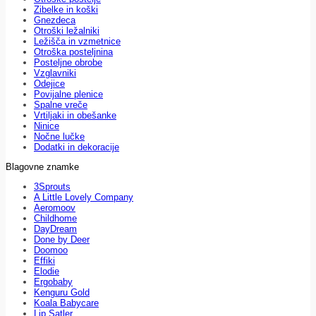
Zibelke in koški
Gnezdeca
Otroški ležalniki
Ležišča in vzmetnice
Otroška posteljnina
Posteljne obrobe
Vzglavniki
Odejice
Povijalne plenice
Spalne vreče
Vrtiljaki in obešanke
Ninice
Nočne lučke
Dodatki in dekoracije
Blagovne znamke
3Sprouts
A Little Lovely Company
Aeromoov
Childhome
DayDream
Done by Deer
Doomoo
Effiki
Elodie
Ergobaby
Kenguru Gold
Koala Babycare
Lip Satler