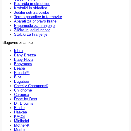
Kozarčki in skodelice
Krožniki in skledice
Jedilni seti za otroke
Termo posodice in termovke
Aparati za pripravo hrane
Pripomočki za hranjenje
Žličke in jedilni pribor
Stolčki za hranjenje
Blagovne znamke
b.box
Baby Brezza
Baby Nova
Babymoov
Beaba
Bibado™
Bibs
Bugaboo
Cheeky Chompers®
Childhome
Curaprox
Done by Deer
Dr. Brown’s
Elodie
Haakaa
KAOS
Minikoioi
Mother-K
Mushie