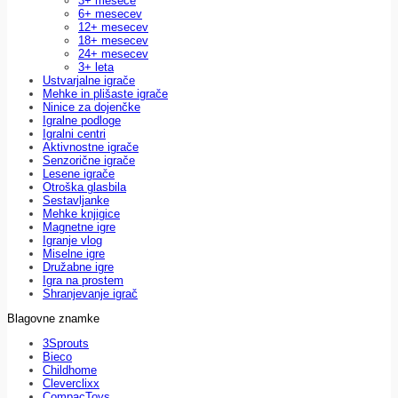
3+ mesece
6+ mesecev
12+ mesecev
18+ mesecev
24+ mesecev
3+ leta
Ustvarjalne igrače
Mehke in plišaste igrače
Ninice za dojenčke
Igralne podloge
Igralni centri
Aktivnostne igrače
Senzorične igrače
Lesene igrače
Otroška glasbila
Sestavljanke
Mehke knjigice
Magnetne igre
Igranje vlog
Miselne igre
Družabne igre
Igra na prostem
Shranjevanje igrač
Blagovne znamke
3Sprouts
Bieco
Childhome
Cleverclixx
CompacToys