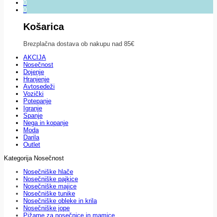
0
0
Košarica
Brezplačna dostava ob nakupu nad 85€
AKCIJA
Nosečnost
Dojenje
Hranjenje
Avtosedeži
Vozički
Potepanje
Igranje
Spanje
Nega in kopanje
Moda
Darila
Outlet
Kategorija Nosečnost
Nosečniške hlače
Nosečniške pajkice
Nosečniške majice
Nosečniške tunike
Nosečniške obleke in krila
Nosečniške jope
Pižame za nosečnice in mamice