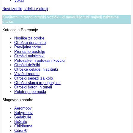
Voksi
Novi izdelki
Izdelki v akciji
Kvalitetni in trendi otroški vozički, ki navdušijo tudi najbolj zahtevne
starše.
Kategorija Potepanje
Nosilke za otroke
Otroške denarnice
Previjalne torbe
Prenosne postelje
Otroški nahrbtniki
Potovalke in potovalni kovčki
Otroški dežniki
Otroške čelade in ščitniki
Vozički marele
Otroški sedeži za kolo
Otroški skiroji in poganjalci
Otroški šotori in tuneli
Poletni pripomočki
Blagovne znamke
Aeromoov
Babymoov
Badabulle
BeSafe
Childhome
Citron®