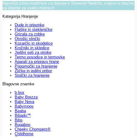
Največja izbira modrčkov za dojenje v Sloveniji! Nedrčki, majice in blazine
za dojenje za vsako mamico!
Kategorija Hranjenje
Dude in priponke
Flaške in stekleničke
Grizala za zobke
Otroški slinčki
Kozarčki in skodelice
Krožniki in skledice
Jedilni seti za otroke
Termo posodice in termovke
Aparati za pripravo hrane
Pripomočki za hranjenje
Žličke in jedilni pribor
Stolčki za hranjenje
Blagovne znamke
b.box
Baby Brezza
Baby Nova
Babymoov
Beaba
Bibado™
Bibs
Bugaboo
Cheeky Chompers®
Childhome