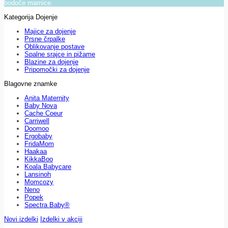
bodoče mamice.
Kategorija Dojenje
Majice za dojenje
Prsne črpalke
Oblikovanje postave
Spalne srajce in pižame
Blazine za dojenje
Pripomočki za dojenje
Blagovne znamke
Anita Maternity
Baby Nova
Cache Coeur
Carriwell
Doomoo
Ergobaby
FridaMom
Haakaa
KikkaBoo
Koala Babycare
Lansinoh
Momcozy
Neno
Popek
Spectra Baby®
Novi izdelki
Izdelki v akciji