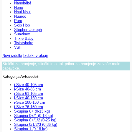
Nanobébé
Neno
Noui Noui
Nuuroo
Pura
Skip Hop
Stephen Joseph
Suavinex
Trixie Baby
Twistshake
Vulli
Novi izdelki
Izdelki v akciji
Stolčki za hranjenje, slinčki in ostali pribor za hranjenje za vaše male
papavčke.
Kategorija Avtosedeži
i-Size 40-105 cm
i-Size 40-85 cm
i-Size 61-105 cm
i-Size 40-150 cm
i-Size 100-150 cm
i-Size 76-150 cm
Skupina 0+ (0-13 kg)
Skupina 0+/1 (0-18 kg)
Skupina 0+/1/2 (0-25 kg)
Skupina 0/1/2/3 (0-36 kg)
Skupina 1 (9-18 kg)