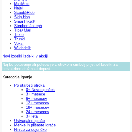
MiniMeis
Najell
Scoot&Ride
Skip Hop
SmarTrike®
Stephen Joseph
Tiba+Marl
Trixie
Trunki
Voksi
Wildride®
Novi izdelki
Izdelki v akciji
Naj bo potovanje ali potepanje z otrokom čimbolj prijetno! Izdelki za
brezskrben družinski dopust.
Kategorija Igranje
Po starosti otroka
0+ Novorojenček
3+ mesece
6+ mesecev
12+ mesecev
18+ mesecev
24+ mesecev
3+ leta
Ustvarjalne igrače
Mehke in plišaste igrače
Ninice za dojenčke