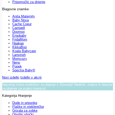
Pripomočki za dojenje
Blagovne znamke
Anita Maternity
Baby Nova
Cache Coeur
Carriwell
Doomoo
Ergobaby
FridaMom
Haakaa
KikkaBoo
Koala Babycare
Lansinoh
Momcozy
Neno
Popek
Spectra Baby®
Novi izdelki
Izdelki v akciji
Največja izbira modrčkov za dojenje v Sloveniji! Nedrčki, majice in blazine
za dojenje za vsako mamico!
Kategorija Hranjenje
Dude in priponke
Flaške in stekleničke
Grizala za zobke
Otroški slinčki