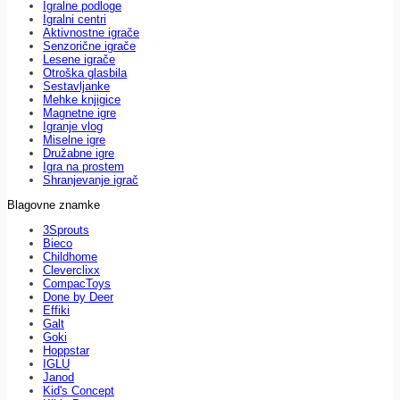
Igralne podloge
Igralni centri
Aktivnostne igrače
Senzorične igrače
Lesene igrače
Otroška glasbila
Sestavljanke
Mehke knjigice
Magnetne igre
Igranje vlog
Miselne igre
Družabne igre
Igra na prostem
Shranjevanje igrač
Blagovne znamke
3Sprouts
Bieco
Childhome
Cleverclixx
CompacToys
Done by Deer
Effiki
Galt
Goki
Hoppstar
IGLU
Janod
Kid's Concept