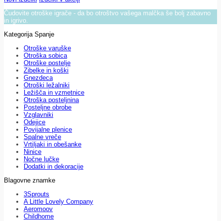
Čudovite otroške igrače - da bo otroštvo vašega malčka še bolj zabavno
in igrivo.
Kategorija Spanje
Otroške varuške
Otroška sobica
Otroške postelje
Zibelke in koški
Gnezdeca
Otroški ležalniki
Ležišča in vzmetnice
Otroška posteljnina
Posteljne obrobe
Vzglavniki
Odejice
Povijalne plenice
Spalne vreče
Vrtiljaki in obešanke
Ninice
Nočne lučke
Dodatki in dekoracije
Blagovne znamke
3Sprouts
A Little Lovely Company
Aeromoov
Childhome