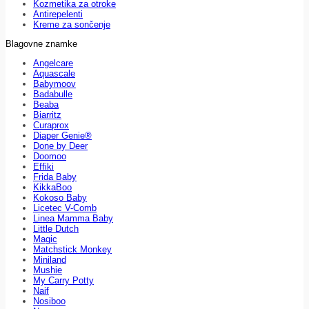
Kozmetika za otroke
Antirepelenti
Kreme za sončenje
Blagovne znamke
Angelcare
Aquascale
Babymoov
Badabulle
Beaba
Biarritz
Curaprox
Diaper Genie®
Done by Deer
Doomoo
Effiki
Frida Baby
KikkaBoo
Kokoso Baby
Licetec V-Comb
Linea Mamma Baby
Little Dutch
Magic
Matchstick Monkey
Miniland
Mushie
My Carry Potty
Naif
Nosiboo