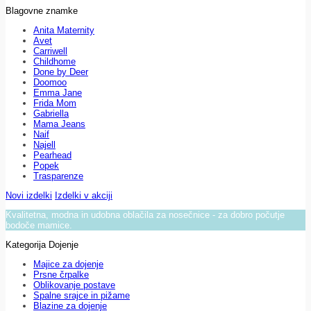
Blagovne znamke
Anita Maternity
Avet
Carriwell
Childhome
Done by Deer
Doomoo
Emma Jane
Frida Mom
Gabriella
Mama Jeans
Naif
Najell
Pearhead
Popek
Trasparenze
Novi izdelki
Izdelki v akciji
Kvalitetna, modna in udobna oblačila za nosečnice - za dobro počutje
bodoče mamice.
Kategorija Dojenje
Majice za dojenje
Prsne črpalke
Oblikovanje postave
Spalne srajce in pižame
Blazine za dojenje