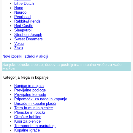
Little Dutch
Nuna
Nuuroo
Pearhead
Rabbit&Friends
Red Castle
Sleepytroll
Stephen Joseph
Sweet Dreamers
Voksi
Zazu
Novi izdelki
Izdelki v akciji
Sanjske otroške sobice, čudovita posteljnina in spalne vreče za vaše
malčke.
Kategorija Nega in kopanje
Banjice in stojala
Previjalne podloge
Previjalne komode
Pripomočki za nego in kopanje
Brisače in kopalni plašči
Tetra in muslin plenice
Pleničke in robčki
Otroške kahlice
Koši za plenice
Termometri in aspiratorji
Kopalne igrače