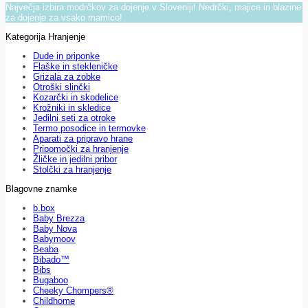
Največja izbira modrčkov za dojenje v Sloveniji! Nedrčki, majice in blazine
za dojenje za vsako mamico!
Kategorija Hranjenje
Dude in priponke
Flaške in stekleničke
Grizala za zobke
Otroški slinčki
Kozarčki in skodelice
Krožniki in skledice
Jedilni seti za otroke
Termo posodice in termovke
Aparati za pripravo hrane
Pripomočki za hranjenje
Žličke in jedilni pribor
Stolčki za hranjenje
Blagovne znamke
b.box
Baby Brezza
Baby Nova
Babymoov
Beaba
Bibado™
Bibs
Bugaboo
Cheeky Chompers®
Childhome