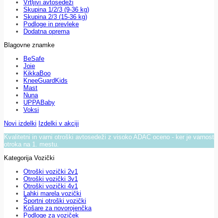
Vrtljivi avtosedeži
Skupina 1/2/3 (9-36 kg)
Skupina 2/3 (15-36 kg)
Podloge in prevleke
Dodatna oprema
Blagovne znamke
BeSafe
Joie
KikkaBoo
KneeGuardKids
Mast
Nuna
UPPABaby
Voksi
Novi izdelki
Izdelki v akciji
Kvalitetni in varni otroški avtosedeži z visoko ADAC oceno - ker je varnost
otroka na 1. mestu.
Kategorija Vozički
Otroški vozički 2v1
Otroški vozički 3v1
Otroški vozički 4v1
Lahki marela vozički
Športni otroški vozički
Košare za novorojenčka
Podloge za voziček