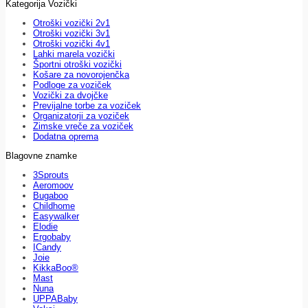
Kategorija Vozički
Otroški vozički 2v1
Otroški vozički 3v1
Otroški vozički 4v1
Lahki marela vozički
Športni otroški vozički
Košare za novorojenčka
Podloge za voziček
Vozički za dvojčke
Previjalne torbe za voziček
Organizatorji za voziček
Zimske vreče za voziček
Dodatna oprema
Blagovne znamke
3Sprouts
Aeromoov
Bugaboo
Childhome
Easywalker
Elodie
Ergobaby
ICandy
Joie
KikkaBoo®
Mast
Nuna
UPPABaby