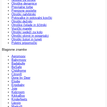
Otroške denarnice
Previjalne torbe
Prenosne postelje
Otroški nahrbtniki
Potovalke in potovalni kovčki
Otroški dežniki
Otroške čelade in ščitniki
Vozički marele
Otroški sedeži za kolo
Otroški skiroji in poganjalci
Otroški šotori in tuneli
Poletni pripomočki
Blagovne znamke
Aeromoov
Babymoov
Badabulle
BeSafe
Childhome
Citron®
Done by Deer
Elodie
Ergobaby
Joie
Kidzroom
KikkaBoo
Kinderfeets
Lässig
Marky®