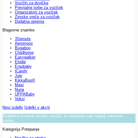
Vozički za dvojčke
Previjalne torbe za voziček
Organizatorji za voziček
Zimske vreče za voziček
Dodatna oprema
Blagovne znamke
3Sprouts
Aeromoov
Bugaboo
Childhome
Easywalker
Elodie
Ergobaby
ICandy
Joie
KikkaBoo®
Mast
Nuna
UPPABaby
Voksi
Novi izdelki
Izdelki v akciji
Kvalitetni in trendi otroški vozički, ki navdušijo tudi najbolj zahtevne
starše.
Kategorija Potepanje
Nosilke za otroke