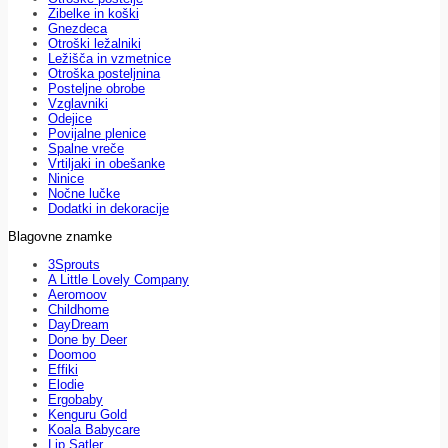
Zibelke in koški
Gnezdeca
Otroški ležalniki
Ležišča in vzmetnice
Otroška posteljnina
Posteljne obrobe
Vzglavniki
Odejice
Povijalne plenice
Spalne vreče
Vrtiljaki in obešanke
Ninice
Nočne lučke
Dodatki in dekoracije
Blagovne znamke
3Sprouts
A Little Lovely Company
Aeromoov
Childhome
DayDream
Done by Deer
Doomoo
Effiki
Elodie
Ergobaby
Kenguru Gold
Koala Babycare
Lip Satler