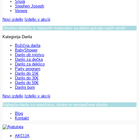
Snugi
Stephen Joseph
Venere
Novi izdelki
Izdelki v akciji
Otroška oblačila iz naravnih materialov za dobro počutje vaših otrok!
Kategorija Darila
Božična darila
BabyShower
Darilo ob rojstvu
Darilo za dečka
Darilo za deklico
Party program
Darilo do 15€
Darilo do 30€
Darilo do 50€
Darilni boni
Novi izdelki
Izdelki v akciji
Najlepša darila za nosečnico, otroke in novopečene starše.
Blog
Kontakt
AKCIJA