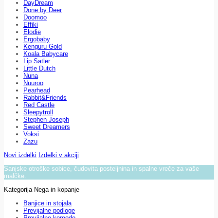
DayDream
Done by Deer
Doomoo
Effiki
Elodie
Ergobaby
Kenguru Gold
Koala Babycare
Lip Satler
Little Dutch
Nuna
Nuuroo
Pearhead
Rabbit&Friends
Red Castle
Sleepytroll
Stephen Joseph
Sweet Dreamers
Voksi
Zazu
Novi izdelki
Izdelki v akciji
Sanjske otroške sobice, čudovita posteljnina in spalne vreče za vaše
malčke.
Kategorija Nega in kopanje
Banjice in stojala
Previjalne podloge
Previjalne komode