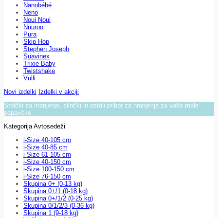
Nanobébé
Neno
Noui Noui
Nuuroo
Pura
Skip Hop
Stephen Joseph
Suavinex
Trixie Baby
Twistshake
Vulli
Novi izdelki
Izdelki v akciji
Stolčki za hranjenje, slinčki in ostali pribor za hranjenje za vaše male
papavčke.
Kategorija Avtosedeži
i-Size 40-105 cm
i-Size 40-85 cm
i-Size 61-105 cm
i-Size 40-150 cm
i-Size 100-150 cm
i-Size 76-150 cm
Skupina 0+ (0-13 kg)
Skupina 0+/1 (0-18 kg)
Skupina 0+/1/2 (0-25 kg)
Skupina 0/1/2/3 (0-36 kg)
Skupina 1 (9-18 kg)