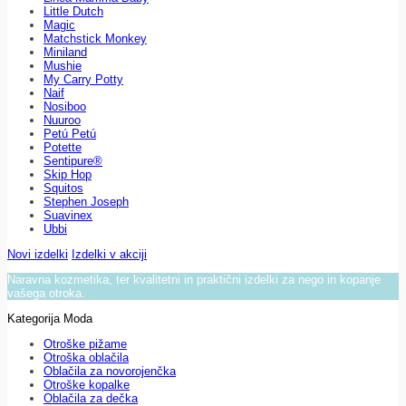
Little Dutch
Magic
Matchstick Monkey
Miniland
Mushie
My Carry Potty
Naif
Nosiboo
Nuuroo
Petú Petú
Potette
Sentipure®
Skip Hop
Squitos
Stephen Joseph
Suavinex
Ubbi
Novi izdelki
Izdelki v akciji
Naravna kozmetika, ter kvalitetni in praktični izdelki za nego in kopanje
vašega otroka.
Kategorija Moda
Otroške pižame
Otroška oblačila
Oblačila za novorojenčka
Otroške kopalke
Oblačila za dečka