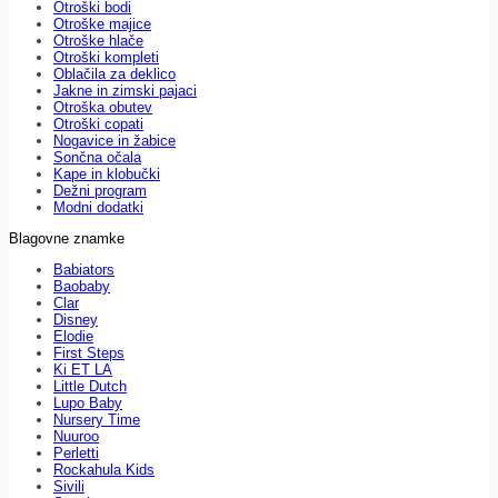
Otroški bodi
Otroške majice
Otroške hlače
Otroški kompleti
Oblačila za deklico
Jakne in zimski pajaci
Otroška obutev
Otroški copati
Nogavice in žabice
Sončna očala
Kape in klobučki
Dežni program
Modni dodatki
Blagovne znamke
Babiators
Baobaby
Clar
Disney
Elodie
First Steps
Ki ET LA
Little Dutch
Lupo Baby
Nursery Time
Nuuroo
Perletti
Rockahula Kids
Sivili