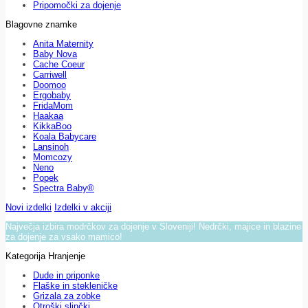
Pripomočki za dojenje
Blagovne znamke
Anita Maternity
Baby Nova
Cache Coeur
Carriwell
Doomoo
Ergobaby
FridaMom
Haakaa
KikkaBoo
Koala Babycare
Lansinoh
Momcozy
Neno
Popek
Spectra Baby®
Novi izdelki
Izdelki v akciji
Največja izbira modrčkov za dojenje v Sloveniji! Nedrčki, majice in blazine
za dojenje za vsako mamico!
Kategorija Hranjenje
Dude in priponke
Flaške in stekleničke
Grizala za zobke
Otroški slinčki