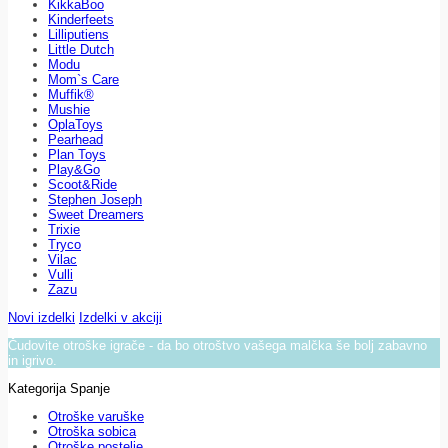
KikkaBoo
Kinderfeets
Lilliputiens
Little Dutch
Modu
Mom`s Care
Muffik®
Mushie
OplaToys
Pearhead
Plan Toys
Play&Go
Scoot&Ride
Stephen Joseph
Sweet Dreamers
Trixie
Tryco
Vilac
Vulli
Zazu
Novi izdelki
Izdelki v akciji
Čudovite otroške igrače - da bo otroštvo vašega malčka še bolj zabavno
in igrivo.
Kategorija Spanje
Otroške varuške
Otroška sobica
Otroške postelje