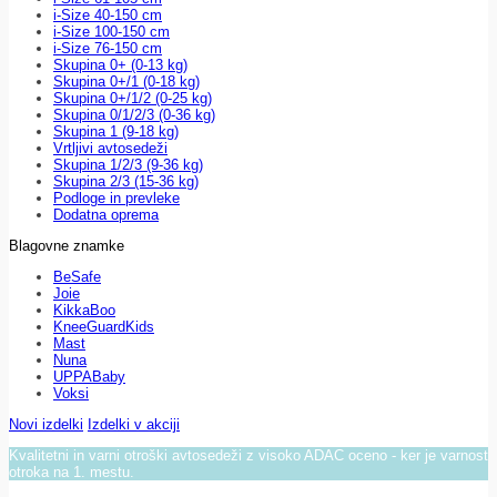
i-Size 40-150 cm
i-Size 100-150 cm
i-Size 76-150 cm
Skupina 0+ (0-13 kg)
Skupina 0+/1 (0-18 kg)
Skupina 0+/1/2 (0-25 kg)
Skupina 0/1/2/3 (0-36 kg)
Skupina 1 (9-18 kg)
Vrtljivi avtosedeži
Skupina 1/2/3 (9-36 kg)
Skupina 2/3 (15-36 kg)
Podloge in prevleke
Dodatna oprema
Blagovne znamke
BeSafe
Joie
KikkaBoo
KneeGuardKids
Mast
Nuna
UPPABaby
Voksi
Novi izdelki
Izdelki v akciji
Kvalitetni in varni otroški avtosedeži z visoko ADAC oceno - ker je varnost
otroka na 1. mestu.