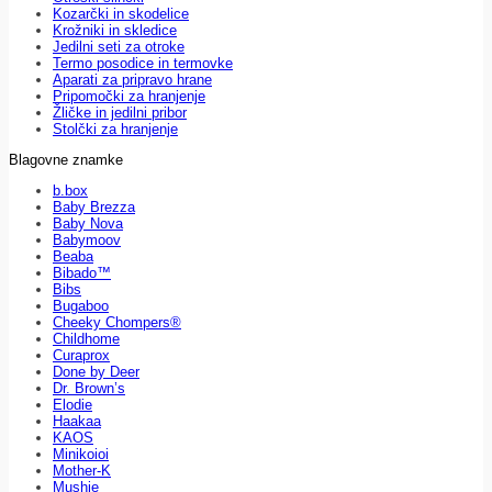
Kozarčki in skodelice
Krožniki in skledice
Jedilni seti za otroke
Termo posodice in termovke
Aparati za pripravo hrane
Pripomočki za hranjenje
Žličke in jedilni pribor
Stolčki za hranjenje
Blagovne znamke
b.box
Baby Brezza
Baby Nova
Babymoov
Beaba
Bibado™
Bibs
Bugaboo
Cheeky Chompers®
Childhome
Curaprox
Done by Deer
Dr. Brown’s
Elodie
Haakaa
KAOS
Minikoioi
Mother-K
Mushie