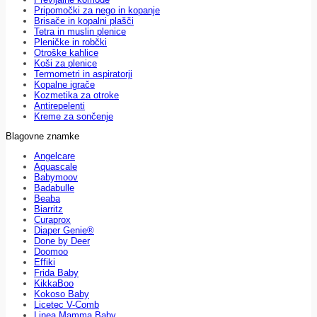
Pripomočki za nego in kopanje
Brisače in kopalni plašči
Tetra in muslin plenice
Pleničke in robčki
Otroške kahlice
Koši za plenice
Termometri in aspiratorji
Kopalne igrače
Kozmetika za otroke
Antirepelenti
Kreme za sončenje
Blagovne znamke
Angelcare
Aquascale
Babymoov
Badabulle
Beaba
Biarritz
Curaprox
Diaper Genie®
Done by Deer
Doomoo
Effiki
Frida Baby
KikkaBoo
Kokoso Baby
Licetec V-Comb
Linea Mamma Baby