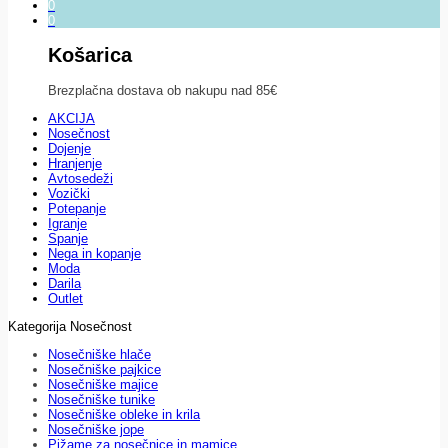
0
0
Košarica
Brezplačna dostava ob nakupu nad 85€
AKCIJA
Nosečnost
Dojenje
Hranjenje
Avtosedeži
Vozički
Potepanje
Igranje
Spanje
Nega in kopanje
Moda
Darila
Outlet
Kategorija Nosečnost
Nosečniške hlače
Nosečniške pajkice
Nosečniške majice
Nosečniške tunike
Nosečniške obleke in krila
Nosečniške jope
Pižame za nosečnice in mamice