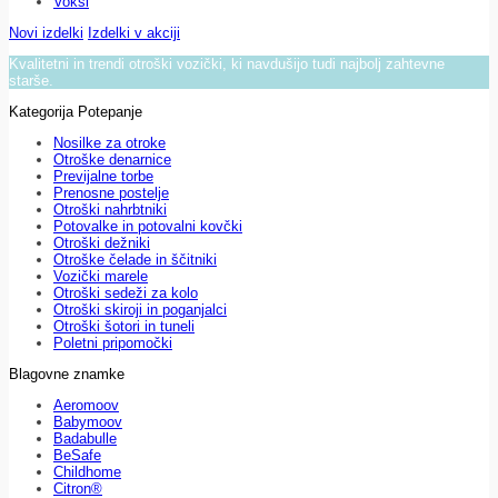
Voksi
Novi izdelki
Izdelki v akciji
Kvalitetni in trendi otroški vozički, ki navdušijo tudi najbolj zahtevne
starše.
Kategorija Potepanje
Nosilke za otroke
Otroške denarnice
Previjalne torbe
Prenosne postelje
Otroški nahrbtniki
Potovalke in potovalni kovčki
Otroški dežniki
Otroške čelade in ščitniki
Vozički marele
Otroški sedeži za kolo
Otroški skiroji in poganjalci
Otroški šotori in tuneli
Poletni pripomočki
Blagovne znamke
Aeromoov
Babymoov
Badabulle
BeSafe
Childhome
Citron®