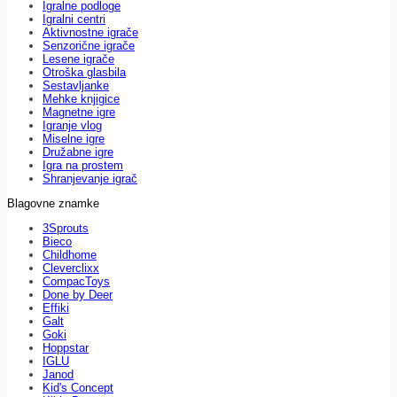
Igralne podloge
Igralni centri
Aktivnostne igrače
Senzorične igrače
Lesene igrače
Otroška glasbila
Sestavljanke
Mehke knjigice
Magnetne igre
Igranje vlog
Miselne igre
Družabne igre
Igra na prostem
Shranjevanje igrač
Blagovne znamke
3Sprouts
Bieco
Childhome
Cleverclixx
CompacToys
Done by Deer
Effiki
Galt
Goki
Hoppstar
IGLU
Janod
Kid's Concept