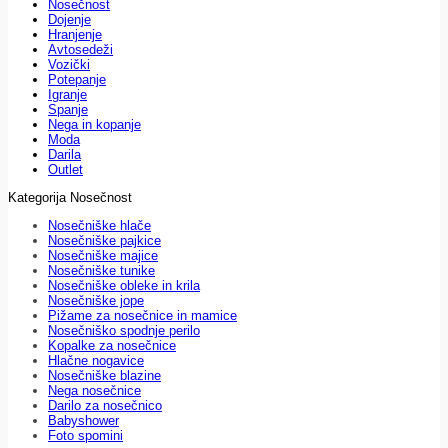
Nosečnost
Dojenje
Hranjenje
Avtosedeži
Vozički
Potepanje
Igranje
Spanje
Nega in kopanje
Moda
Darila
Outlet
Kategorija Nosečnost
Nosečniške hlače
Nosečniške pajkice
Nosečniške majice
Nosečniške tunike
Nosečniške obleke in krila
Nosečniške jope
Pižame za nosečnice in mamice
Nosečniško spodnje perilo
Kopalke za nosečnice
Hlačne nogavice
Nosečniške blazine
Nega nosečnice
Darilo za nosečnico
Babyshower
Foto spomini