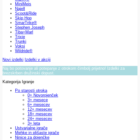
MiniMeis
Najell
Scoot&Ride
Skip Hop
SmarTrike®
Stephen Joseph
Tiba+Marl
Trixie
Trunki
Voksi
Wildride®
Novi izdelki
Izdelki v akciji
Naj bo potovanje ali potepanje z otrokom čimbolj prijetno! Izdelki za
brezskrben družinski dopust.
Kategorija Igranje
Po starosti otroka
0+ Novorojenček
3+ mesece
6+ mesecev
12+ mesecev
18+ mesecev
24+ mesecev
3+ leta
Ustvarjalne igrače
Mehke in plišaste igrače
Ninice za dojenčke