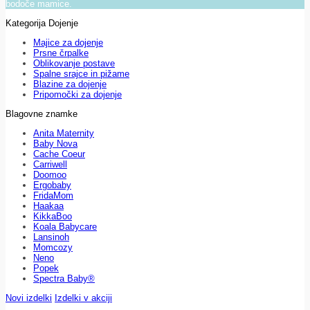
bodoče mamice.
Kategorija Dojenje
Majice za dojenje
Prsne črpalke
Oblikovanje postave
Spalne srajce in pižame
Blazine za dojenje
Pripomočki za dojenje
Blagovne znamke
Anita Maternity
Baby Nova
Cache Coeur
Carriwell
Doomoo
Ergobaby
FridaMom
Haakaa
KikkaBoo
Koala Babycare
Lansinoh
Momcozy
Neno
Popek
Spectra Baby®
Novi izdelki
Izdelki v akciji