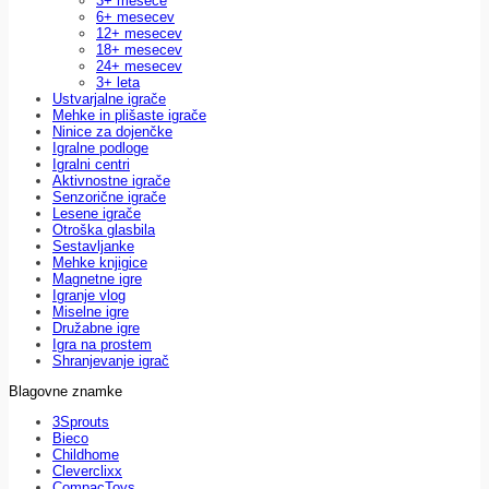
3+ mesece
6+ mesecev
12+ mesecev
18+ mesecev
24+ mesecev
3+ leta
Ustvarjalne igrače
Mehke in plišaste igrače
Ninice za dojenčke
Igralne podloge
Igralni centri
Aktivnostne igrače
Senzorične igrače
Lesene igrače
Otroška glasbila
Sestavljanke
Mehke knjigice
Magnetne igre
Igranje vlog
Miselne igre
Družabne igre
Igra na prostem
Shranjevanje igrač
Blagovne znamke
3Sprouts
Bieco
Childhome
Cleverclixx
CompacToys