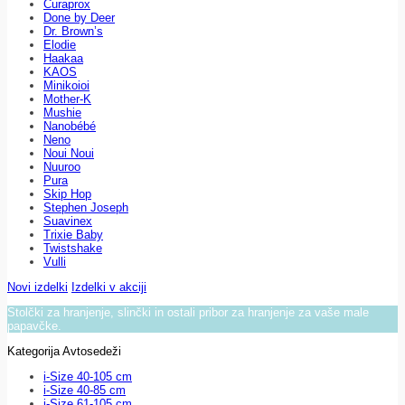
Curaprox
Done by Deer
Dr. Brown’s
Elodie
Haakaa
KAOS
Minikoioi
Mother-K
Mushie
Nanobébé
Neno
Noui Noui
Nuuroo
Pura
Skip Hop
Stephen Joseph
Suavinex
Trixie Baby
Twistshake
Vulli
Novi izdelki
Izdelki v akciji
Stolčki za hranjenje, slinčki in ostali pribor za hranjenje za vaše male
papavčke.
Kategorija Avtosedeži
i-Size 40-105 cm
i-Size 40-85 cm
i-Size 61-105 cm