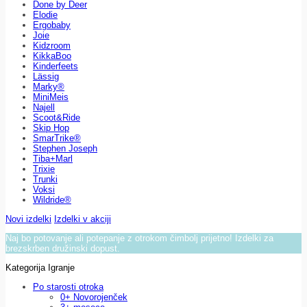
Done by Deer
Elodie
Ergobaby
Joie
Kidzroom
KikkaBoo
Kinderfeets
Lässig
Marky®
MiniMeis
Najell
Scoot&Ride
Skip Hop
SmarTrike®
Stephen Joseph
Tiba+Marl
Trixie
Trunki
Voksi
Wildride®
Novi izdelki
Izdelki v akciji
Naj bo potovanje ali potepanje z otrokom čimbolj prijetno! Izdelki za
brezskrben družinski dopust.
Kategorija Igranje
Po starosti otroka
0+ Novorojenček