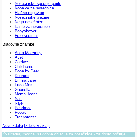
Nosečniško spodnje perilo
Kopalke za nosečnice
Hlačne nogavice
Nosečniške blazine
Nega nosečnice
Darilo za nosečnico
Babyshower
Foto spomini
Blagovne znamke
Anita Maternity
Avet
Carriwell
Childhome
Done by Deer
Doomoo
Emma Jane
Frida Mom
Gabriella
Mama Jeans
Naif
Najell
Pearhead
Popek
Trasparenze
Novi izdelki
Izdelki v akciji
Kvalitetna, modna in udobna oblačila za nosečnice - za dobro počutje