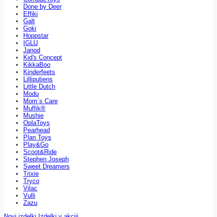
Done by Deer
Effiki
Galt
Goki
Hoppstar
IGLU
Janod
Kid's Concept
KikkaBoo
Kinderfeets
Lilliputiens
Little Dutch
Modu
Mom`s Care
Muffik®
Mushie
OplaToys
Pearhead
Plan Toys
Play&Go
Scoot&Ride
Stephen Joseph
Sweet Dreamers
Trixie
Tryco
Vilac
Vulli
Zazu
Novi izdelki
Izdelki v akciji