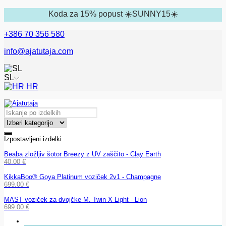
Koda za 15% popust ☀️SUNNY15☀️
+386 70 356 580
info@ajatutaja.com
SL
HR
Izpostavljeni izdelki
Beaba zložljiv šotor Breezy z UV zaščito - Clay Earth
40.00
€
KikkaBoo® Goya Platinum voziček 2v1 - Champagne
699.00
€
MAST voziček za dvojčke M. Twin X Light - Lion
699.00
€