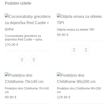
Podobni izdelki
Odprta omara za obleke TIPI
99.90
€
Cocoonababy gnezdece za
dojenčka Red Castle + rjuha
170.00
€
Posteljno dno Childhome 70×140
Posteljno dno Childhome 90×200
cm
cm
89.90
€
129.90
€