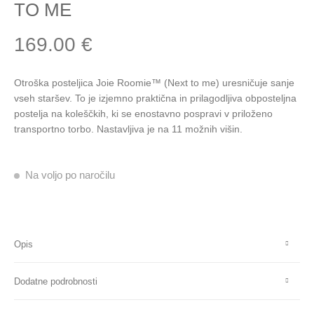
TO ME
169.00
€
Otroška posteljica Joie Roomie™ (Next to me) uresničuje sanje
vseh staršev. To je izjemno praktična in prilagodljiva obposteljna
postelja na koleščkih, ki se enostavno pospravi v priloženo
transportno torbo. Nastavljiva je na 11 možnih višin.
Na voljo po naročilu
Opis
Dodatne podrobnosti