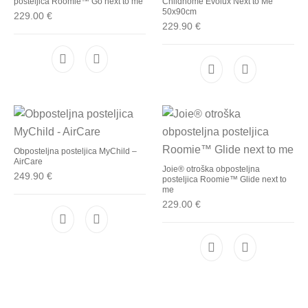
posteljica Roomie™ Go next to me
Childhome Evolux Next to Me
50x90cm
229.00
€
229.90
€
Obposteljna posteljica MyChild –
AirCare
Joie® otroška obposteljna
249.90
€
posteljica Roomie™ Glide next to
me
229.00
€