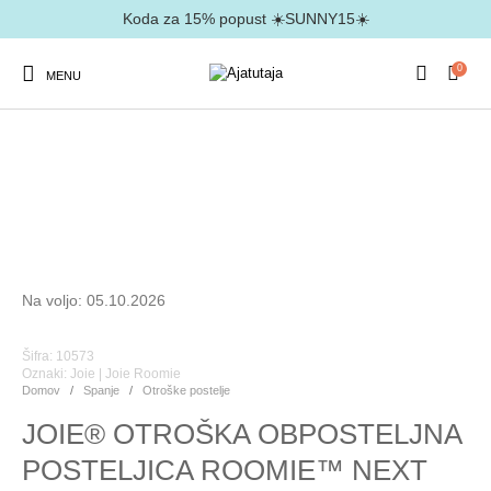
Koda za 15% popust ☀️SUNNY15☀️
0
MENU
Na voljo: 05.10.2026
Šifra: 10573
Oznaki:
Joie
|
Joie Roomie
Domov
/
Spanje
/
Otroške postelje
JOIE® OTROŠKA OBPOSTELJNA
POSTELJICA ROOMIE™ NEXT