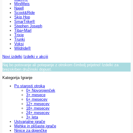
MiniMeis
Najell
Scoot&Ride
Skip Hop
SmarTrike®
Stephen Joseph
Tiba+Marl
Trixie
Trunki
Voksi
Wildride®
Novi izdelki
Izdelki v akciji
Naj bo potovanje ali potepanje z otrokom čimbolj prijetno! Izdelki za
brezskrben družinski dopust.
Kategorija Igranje
Po starosti otroka
0+ Novorojenček
3+ mesece
6+ mesecev
12+ mesecev
18+ mesecev
24+ mesecev
3+ leta
Ustvarjalne igrače
Mehke in plišaste igrače
Ninice za dojenčke