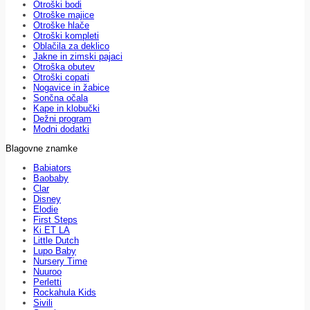
Otroški bodi
Otroške majice
Otroške hlače
Otroški kompleti
Oblačila za deklico
Jakne in zimski pajaci
Otroška obutev
Otroški copati
Nogavice in žabice
Sončna očala
Kape in klobučki
Dežni program
Modni dodatki
Blagovne znamke
Babiators
Baobaby
Clar
Disney
Elodie
First Steps
Ki ET LA
Little Dutch
Lupo Baby
Nursery Time
Nuuroo
Perletti
Rockahula Kids
Sivili