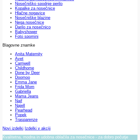
Nosečniško spodnje perilo
Kopalke za nosečnice
Hlačne nogavice
Nosečniške blazine
Nega nosečnice
Darilo za nosečnico
Babyshower
Foto spomini
Blagovne znamke
Anita Maternity
Avet
Carriwell
Childhome
Done by Deer
Doomoo
Emma Jane
Frida Mom
Gabriella
Mama Jeans
Naif
Najell
Pearhead
Popek
Trasparenze
Novi izdelki
Izdelki v akciji
Kvalitetna, modna in udobna oblačila za nosečnice - za dobro počutje