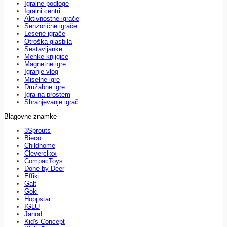
Igralne podloge
Igralni centri
Aktivnostne igrače
Senzorične igrače
Lesene igrače
Otroška glasbila
Sestavljanke
Mehke knjigice
Magnetne igre
Igranje vlog
Miselne igre
Družabne igre
Igra na prostem
Shranjevanje igrač
Blagovne znamke
3Sprouts
Bieco
Childhome
Cleverclixx
CompacToys
Done by Deer
Effiki
Galt
Goki
Hoppstar
IGLU
Janod
Kid's Concept