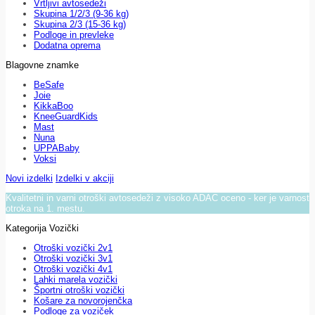
Vrtljivi avtosedeži
Skupina 1/2/3 (9-36 kg)
Skupina 2/3 (15-36 kg)
Podloge in prevleke
Dodatna oprema
Blagovne znamke
BeSafe
Joie
KikkaBoo
KneeGuardKids
Mast
Nuna
UPPABaby
Voksi
Novi izdelki
Izdelki v akciji
Kvalitetni in varni otroški avtosedeži z visoko ADAC oceno - ker je varnost
otroka na 1. mestu.
Kategorija Vozički
Otroški vozički 2v1
Otroški vozički 3v1
Otroški vozički 4v1
Lahki marela vozički
Športni otroški vozički
Košare za novorojenčka
Podloge za voziček