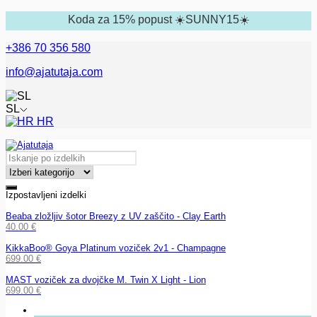
Koda za 15% popust ☀️SUNNY15☀️
+386 70 356 580
info@ajatutaja.com
SL
HR
Izpostavljeni izdelki
Beaba zložljiv šotor Breezy z UV zaščito - Clay Earth
40.00
€
KikkaBoo® Goya Platinum voziček 2v1 - Champagne
699.00
€
MAST voziček za dvojčke M. Twin X Light - Lion
699.00
€