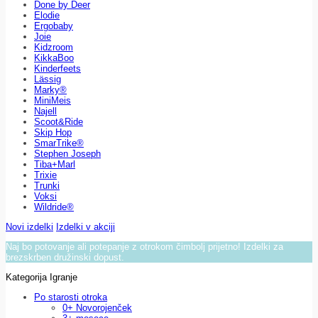
Done by Deer
Elodie
Ergobaby
Joie
Kidzroom
KikkaBoo
Kinderfeets
Lässig
Marky®
MiniMeis
Najell
Scoot&Ride
Skip Hop
SmarTrike®
Stephen Joseph
Tiba+Marl
Trixie
Trunki
Voksi
Wildride®
Novi izdelki
Izdelki v akciji
Naj bo potovanje ali potepanje z otrokom čimbolj prijetno! Izdelki za
brezskrben družinski dopust.
Kategorija Igranje
Po starosti otroka
0+ Novorojenček