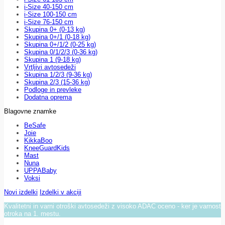
i-Size 40-150 cm
i-Size 100-150 cm
i-Size 76-150 cm
Skupina 0+ (0-13 kg)
Skupina 0+/1 (0-18 kg)
Skupina 0+/1/2 (0-25 kg)
Skupina 0/1/2/3 (0-36 kg)
Skupina 1 (9-18 kg)
Vrtljivi avtosedeži
Skupina 1/2/3 (9-36 kg)
Skupina 2/3 (15-36 kg)
Podloge in prevleke
Dodatna oprema
Blagovne znamke
BeSafe
Joie
KikkaBoo
KneeGuardKids
Mast
Nuna
UPPABaby
Voksi
Novi izdelki
Izdelki v akciji
Kvalitetni in varni otroški avtosedeži z visoko ADAC oceno - ker je varnost
otroka na 1. mestu.