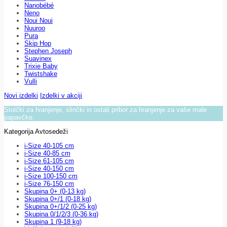
Nanobébé
Neno
Noui Noui
Nuuroo
Pura
Skip Hop
Stephen Joseph
Suavinex
Trixie Baby
Twistshake
Vulli
Novi izdelki
Izdelki v akciji
Stolčki za hranjenje, slinčki in ostali pribor za hranjenje za vaše male
papavčke.
Kategorija Avtosedeži
i-Size 40-105 cm
i-Size 40-85 cm
i-Size 61-105 cm
i-Size 40-150 cm
i-Size 100-150 cm
i-Size 76-150 cm
Skupina 0+ (0-13 kg)
Skupina 0+/1 (0-18 kg)
Skupina 0+/1/2 (0-25 kg)
Skupina 0/1/2/3 (0-36 kg)
Skupina 1 (9-18 kg)