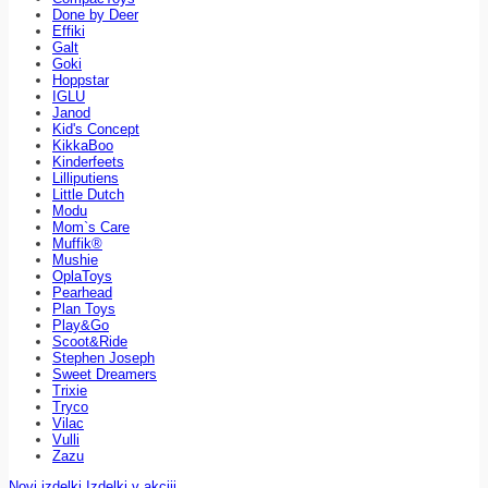
Done by Deer
Effiki
Galt
Goki
Hoppstar
IGLU
Janod
Kid's Concept
KikkaBoo
Kinderfeets
Lilliputiens
Little Dutch
Modu
Mom`s Care
Muffik®
Mushie
OplaToys
Pearhead
Plan Toys
Play&Go
Scoot&Ride
Stephen Joseph
Sweet Dreamers
Trixie
Tryco
Vilac
Vulli
Zazu
Novi izdelki
Izdelki v akciji