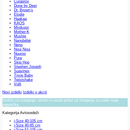
Curaprox
Done by Deer
Dr. Brown’s
Elodie
Haakaa
KAOS
Minikoioi
Mother-K
Mushie
Nanobébé
Neno
Noui Noui
Nuuroo
Pura
Skip Hop
Stephen Joseph
Suavinex
Trixie Baby
Twistshake
Vulli
Novi izdelki
Izdelki v akciji
Stolčki za hranjenje, slinčki in ostali pribor za hranjenje za vaše male
papavčke.
Kategorija Avtosedeži
i-Size 40-105 cm
i-Size 40-85 cm
i-Size 61-105 cm