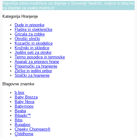
Največja izbira modrčkov za dojenje v Sloveniji! Nedrčki, majice in blazine
za dojenje za vsako mamico!
Kategorija Hranjenje
Dude in priponke
Flaške in stekleničke
Grizala za zobke
Otroški slinčki
Kozarčki in skodelice
Krožniki in skledice
Jedilni seti za otroke
Termo posodice in termovke
Aparati za pripravo hrane
Pripomočki za hranjenje
Žličke in jedilni pribor
Stolčki za hranjenje
Blagovne znamke
b.box
Baby Brezza
Baby Nova
Babymoov
Beaba
Bibado™
Bibs
Bugaboo
Cheeky Chompers®
Childhome