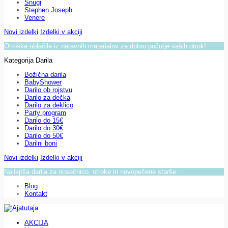
Snugi
Stephen Joseph
Venere
Novi izdelki
Izdelki v akciji
Otroška oblačila iz naravnih materialov za dobro počutje vaših otrok!
Kategorija Darila
Božična darila
BabyShower
Darilo ob rojstvu
Darilo za dečka
Darilo za deklico
Party program
Darilo do 15€
Darilo do 30€
Darilo do 50€
Darilni boni
Novi izdelki
Izdelki v akciji
Najlepša darila za nosečnico, otroke in novopečene starše.
Blog
Kontakt
AKCIJA