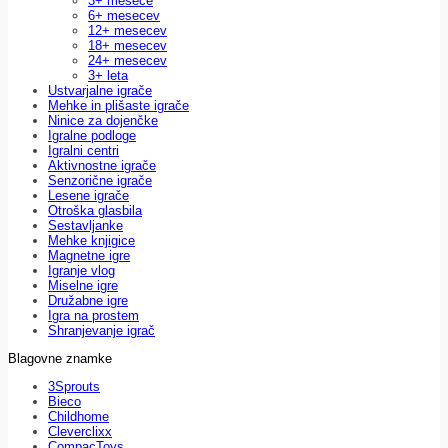
3+ mesece
6+ mesecev
12+ mesecev
18+ mesecev
24+ mesecev
3+ leta
Ustvarjalne igrače
Mehke in plišaste igrače
Ninice za dojenčke
Igralne podloge
Igralni centri
Aktivnostne igrače
Senzorične igrače
Lesene igrače
Otroška glasbila
Sestavljanke
Mehke knjigice
Magnetne igre
Igranje vlog
Miselne igre
Družabne igre
Igra na prostem
Shranjevanje igrač
Blagovne znamke
3Sprouts
Bieco
Childhome
Cleverclixx
CompacToys