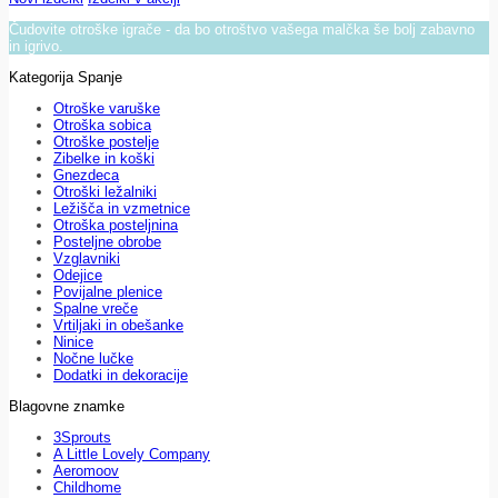
Čudovite otroške igrače - da bo otroštvo vašega malčka še bolj zabavno
in igrivo.
Kategorija Spanje
Otroške varuške
Otroška sobica
Otroške postelje
Zibelke in koški
Gnezdeca
Otroški ležalniki
Ležišča in vzmetnice
Otroška posteljnina
Posteljne obrobe
Vzglavniki
Odejice
Povijalne plenice
Spalne vreče
Vrtiljaki in obešanke
Ninice
Nočne lučke
Dodatki in dekoracije
Blagovne znamke
3Sprouts
A Little Lovely Company
Aeromoov
Childhome