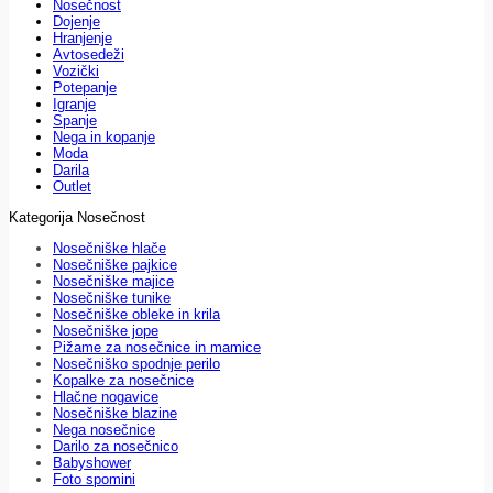
Nosečnost
Dojenje
Hranjenje
Avtosedeži
Vozički
Potepanje
Igranje
Spanje
Nega in kopanje
Moda
Darila
Outlet
Kategorija Nosečnost
Nosečniške hlače
Nosečniške pajkice
Nosečniške majice
Nosečniške tunike
Nosečniške obleke in krila
Nosečniške jope
Pižame za nosečnice in mamice
Nosečniško spodnje perilo
Kopalke za nosečnice
Hlačne nogavice
Nosečniške blazine
Nega nosečnice
Darilo za nosečnico
Babyshower
Foto spomini