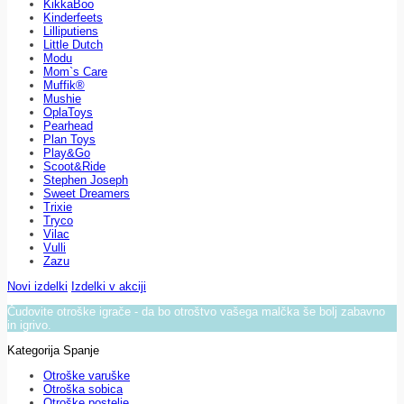
KikkaBoo
Kinderfeets
Lilliputiens
Little Dutch
Modu
Mom`s Care
Muffik®
Mushie
OplaToys
Pearhead
Plan Toys
Play&Go
Scoot&Ride
Stephen Joseph
Sweet Dreamers
Trixie
Tryco
Vilac
Vulli
Zazu
Novi izdelki
Izdelki v akciji
Čudovite otroške igrače - da bo otroštvo vašega malčka še bolj zabavno
in igrivo.
Kategorija Spanje
Otroške varuške
Otroška sobica
Otroške postelje