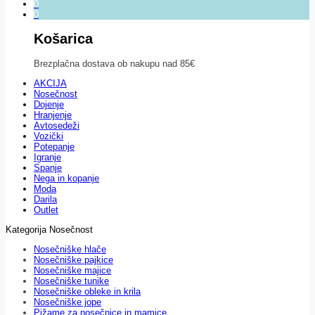
0
0
Košarica
Brezplačna dostava ob nakupu nad 85€
AKCIJA
Nosečnost
Dojenje
Hranjenje
Avtosedeži
Vozički
Potepanje
Igranje
Spanje
Nega in kopanje
Moda
Darila
Outlet
Kategorija Nosečnost
Nosečniške hlače
Nosečniške pajkice
Nosečniške majice
Nosečniške tunike
Nosečniške obleke in krila
Nosečniške jope
Pižame za nosečnice in mamice