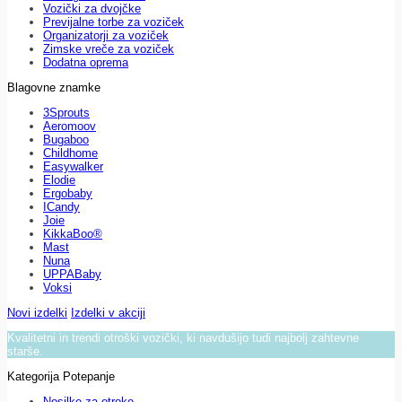
Vozički za dvojčke
Previjalne torbe za voziček
Organizatorji za voziček
Zimske vreče za voziček
Dodatna oprema
Blagovne znamke
3Sprouts
Aeromoov
Bugaboo
Childhome
Easywalker
Elodie
Ergobaby
ICandy
Joie
KikkaBoo®
Mast
Nuna
UPPABaby
Voksi
Novi izdelki
Izdelki v akciji
Kvalitetni in trendi otroški vozički, ki navdušijo tudi najbolj zahtevne
starše.
Kategorija Potepanje
Nosilke za otroke