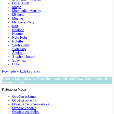
Little Dutch
Magic
Matchstick Monkey
Miniland
Mushie
My Carry Potty
Naif
Nosiboo
Nuuroo
Petú Petú
Potette
Sentipure®
Skip Hop
Squitos
Stephen Joseph
Suavinex
Ubbi
Novi izdelki
Izdelki v akciji
Naravna kozmetika, ter kvalitetni in praktični izdelki za nego in kopanje
vašega otroka.
Kategorija Moda
Otroške pižame
Otroška oblačila
Oblačila za novorojenčka
Otroške kopalke
Oblačila za dečka