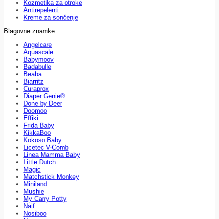
Kozmetika za otroke
Antirepelenti
Kreme za sončenje
Blagovne znamke
Angelcare
Aquascale
Babymoov
Badabulle
Beaba
Biarritz
Curaprox
Diaper Genie®
Done by Deer
Doomoo
Effiki
Frida Baby
KikkaBoo
Kokoso Baby
Licetec V-Comb
Linea Mamma Baby
Little Dutch
Magic
Matchstick Monkey
Miniland
Mushie
My Carry Potty
Naif
Nosiboo