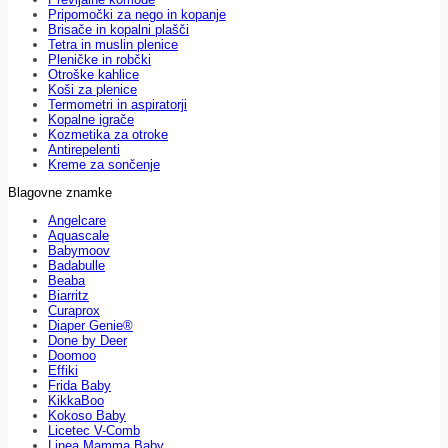
Pripomočki za nego in kopanje
Brisače in kopalni plašči
Tetra in muslin plenice
Pleničke in robčki
Otroške kahlice
Koši za plenice
Termometri in aspiratorji
Kopalne igrače
Kozmetika za otroke
Antirepelenti
Kreme za sončenje
Blagovne znamke
Angelcare
Aquascale
Babymoov
Badabulle
Beaba
Biarritz
Curaprox
Diaper Genie®
Done by Deer
Doomoo
Effiki
Frida Baby
KikkaBoo
Kokoso Baby
Licetec V-Comb
Linea Mamma Baby