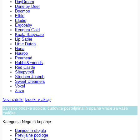
DayDream
Done by Deer
Doomoo
Effiki
Elodie
Ergobaby
Kenguru Gold
Koala Babycare
Lip Satler
Little Dutch
Nuna
Nuuroo
Pearhead
Rabbit&Friends
Red Castle
Sleepytroll
Stephen Joseph
Sweet Dreamers
Voksi
Zazu
Novi izdelki
Izdelki v akciji
Sanjske otroške sobice, čudovita posteljnina in spalne vreče za vaše
malčke.
Kategorija Nega in kopanje
Banjice in stojala
Previjalne podloge
Previjalne komode