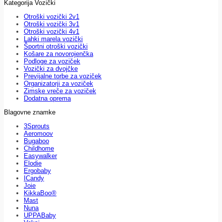
Kategorija Vozički
Otroški vozički 2v1
Otroški vozički 3v1
Otroški vozički 4v1
Lahki marela vozički
Športni otroški vozički
Košare za novorojenčka
Podloge za voziček
Vozički za dvojčke
Previjalne torbe za voziček
Organizatorji za voziček
Zimske vreče za voziček
Dodatna oprema
Blagovne znamke
3Sprouts
Aeromoov
Bugaboo
Childhome
Easywalker
Elodie
Ergobaby
ICandy
Joie
KikkaBoo®
Mast
Nuna
UPPABaby