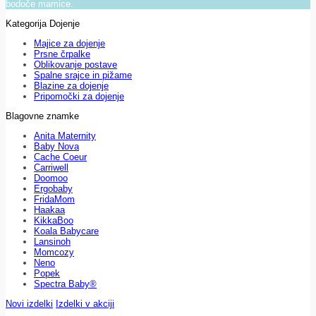
bodoče mamice.
Kategorija Dojenje
Majice za dojenje
Prsne črpalke
Oblikovanje postave
Spalne srajce in pižame
Blazine za dojenje
Pripomočki za dojenje
Blagovne znamke
Anita Maternity
Baby Nova
Cache Coeur
Carriwell
Doomoo
Ergobaby
FridaMom
Haakaa
KikkaBoo
Koala Babycare
Lansinoh
Momcozy
Neno
Popek
Spectra Baby®
Novi izdelki
Izdelki v akciji