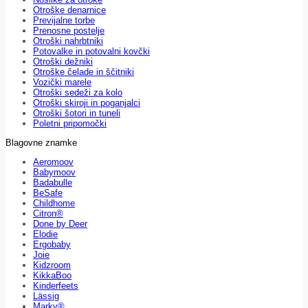
Otroške denarnice
Previjalne torbe
Prenosne postelje
Otroški nahrbtniki
Potovalke in potovalni kovčki
Otroški dežniki
Otroške čelade in ščitniki
Vozički marele
Otroški sedeži za kolo
Otroški skiroji in poganjalci
Otroški šotori in tuneli
Poletni pripomočki
Blagovne znamke
Aeromoov
Babymoov
Badabulle
BeSafe
Childhome
Citron®
Done by Deer
Elodie
Ergobaby
Joie
Kidzroom
KikkaBoo
Kinderfeets
Lässig
Marky®