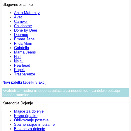
Blagovne znamke
Anita Maternity
Avet
Carriwell
Childhome
Done by Deer
Doomoo
Emma Jane
Frida Mom
Gabriella
Mama Jeans
Naif
Najell
Pearhead
Popek
Trasparenze
Novi izdelki
Izdelki v akciji
Kvalitetna, modna in udobna oblačila za nosečnice - za dobro počutje
bodoče mamice.
Kategorija Dojenje
Majice za dojenje
Prsne črpalke
Oblikovanje postave
Spalne srajce in pižame
Blazine za dojenje