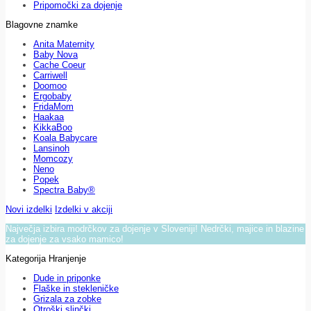
Pripomočki za dojenje
Blagovne znamke
Anita Maternity
Baby Nova
Cache Coeur
Carriwell
Doomoo
Ergobaby
FridaMom
Haakaa
KikkaBoo
Koala Babycare
Lansinoh
Momcozy
Neno
Popek
Spectra Baby®
Novi izdelki
Izdelki v akciji
Največja izbira modrčkov za dojenje v Sloveniji! Nedrčki, majice in blazine
za dojenje za vsako mamico!
Kategorija Hranjenje
Dude in priponke
Flaške in stekleničke
Grizala za zobke
Otroški slinčki