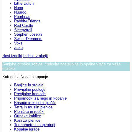
Little Dutch
Nuna
Nuuroo
Pearhead
Rabbit&Friends
Red Castle
Sleepytroll
Stephen Joseph
Sweet Dreamers
Voksi
Zazu
Novi izdelki
Izdelki v akciji
Sanjske otroške sobice, čudovita posteljnina in spalne vreče za vaše
malčke.
Kategorija Nega in kopanje
Banjice in stojala
Previjalne podloge
Previjalne komode
Pripomočki za nego in kopanje
Brisače in kopalni plašči
Tetra in muslin plenice
Pleničke in robčki
Otroške kahlice
Koši za plenice
Termometri in aspiratorji
Kopalne igrače