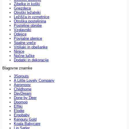
Zibelke in koški
Gnezdeca
Otroški ležalniki
Ležišča in vzmetnice
Otroška posteljnina
Posteljne obrobe
Vzglavniki
Odejice
Povijalne plenice
Spalne vreče
Vrtiljaki in obešanke
Ninice
Nočne lučke
Dodatki in dekoracije
Blagovne znamke
3Sprouts
A Little Lovely Company
Aeromoov
Childhome
DayDream
Done by Deer
Doomoo
Effiki
Elodie
Ergobaby
Kenguru Gold
Koala Babycare
Lip Satler