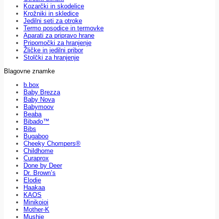
Kozarčki in skodelice
Krožniki in skledice
Jedilni seti za otroke
Termo posodice in termovke
Aparati za pripravo hrane
Pripomočki za hranjenje
Žličke in jedilni pribor
Stolčki za hranjenje
Blagovne znamke
b.box
Baby Brezza
Baby Nova
Babymoov
Beaba
Bibado™
Bibs
Bugaboo
Cheeky Chompers®
Childhome
Curaprox
Done by Deer
Dr. Brown’s
Elodie
Haakaa
KAOS
Minikoioi
Mother-K
Mushie