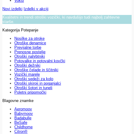
Voksi
Novi izdelki
Izdelki v akciji
Kvalitetni in trendi otroški vozički, ki navdušijo tudi najbolj zahtevne
starše.
Kategorija Potepanje
Nosilke za otroke
Otroške denarnice
Previjalne torbe
Prenosne postelje
Otroški nahrbtniki
Potovalke in potovalni kovčki
Otroški dežniki
Otroške čelade in ščitniki
Vozički marele
Otroški sedeži za kolo
Otroški skiroji in poganjalci
Otroški šotori in tuneli
Poletni pripomočki
Blagovne znamke
Aeromoov
Babymoov
Badabulle
BeSafe
Childhome
Citron®