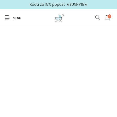
Koda za 15% popust ☀️SUNNY15☀️
0
MENU