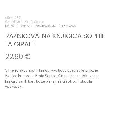
Šifra: 12371
Oznaki:
Vulli
|
Žirafa Sophie
Domov
/
Igranje
/
Po starosti otroka
/
3+ mesece
RAZISKOVALNA KNJIGICA SOPHIE
LA GIRAFE
22.90
€
V mehki aktivnostni knjigici vas bodo pozdravile prijazne
živalice in seveda žirafa Sophie. Simpatična raziskovalna
knjiga pisanih barv bo že pri najmlajših otrocih zbudila
zanimanje.