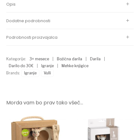
Opis
Dodatne podrobnosti
Podrobnosti proizvajalca
Kategorije:
3+ mesece
|
Božična darila
|
Darila
|
Darilo do 30€
|
Igranje
|
Mehke knjigice
Brands:
Igranje
Vulli
Morda vam bo prav tako všeč…