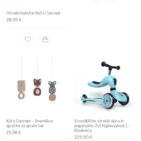
Otroški ksilofon Kid`s Concept
28.95
€
Kid’s Concept – Snemljive
Scoot&Ride otroški skiro in
igračke za igralni lok
poganjalec 2v1 Highwaykick 1 –
Blueberry
19.98
€
109.90
€