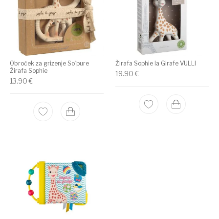
Obroček za grizenje So`pure
Žirafa Sophie la Girafe VULLI
Žirafa Sophie
19.90
€
13.90
€