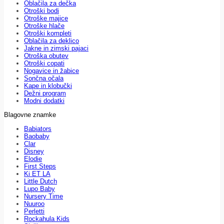
Oblačila za dečka
Otroški bodi
Otroške majice
Otroške hlače
Otroški kompleti
Oblačila za deklico
Jakne in zimski pajaci
Otroška obutev
Otroški copati
Nogavice in žabice
Sončna očala
Kape in klobučki
Dežni program
Modni dodatki
Blagovne znamke
Babiators
Baobaby
Clar
Disney
Elodie
First Steps
Ki ET LA
Little Dutch
Lupo Baby
Nursery Time
Nuuroo
Perletti
Rockahula Kids