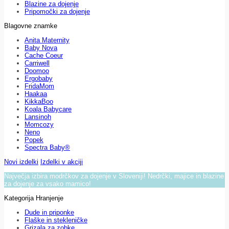
Blazine za dojenje
Pripomočki za dojenje
Blagovne znamke
Anita Maternity
Baby Nova
Cache Coeur
Carriwell
Doomoo
Ergobaby
FridaMom
Haakaa
KikkaBoo
Koala Babycare
Lansinoh
Momcozy
Neno
Popek
Spectra Baby®
Novi izdelki
Izdelki v akciji
Največja izbira modrčkov za dojenje v Sloveniji! Nedrčki, majice in blazine
za dojenje za vsako mamico!
Kategorija Hranjenje
Dude in priponke
Flaške in stekleničke
Grizala za zobke