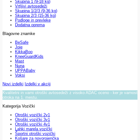
Skupina 1 (9-18 kg)
Vrtljivi avtosedeži
Skupina 1/2/3 (9-36 kg)
Skupina 2/3 (15-36 kg)
Podloge in prevleke
Dodatna oprema
Blagovne znamke
BeSafe
Joie
KikkaBoo
KneeGuardKids
Mast
Nuna
UPPABaby
Voksi
Novi izdelki
Izdelki v akciji
Kvalitetni in varni otroški avtosedeži z visoko ADAC oceno - ker je varnost
otroka na 1. mestu.
Kategorija Vozički
Otroški vozički 2v1
Otroški vozički 3v1
Otroški vozički 4v1
Lahki marela vozički
Športni otroški vozički
Košare za novorojenčka