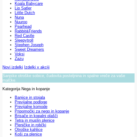
Koala Babycare
Lip Satler
Little Dutch
Nuna
Nuuroo
Pearhead
Rabbit&Friends
Red Castle
Sleepytroll
Stephen Joseph
Sweet Dreamers
Voksi
Zazu
Novi izdelki
Izdelki v akciji
Sanjske otroške sobice, čudovita posteljnina in spalne vreče za vaše
malčke.
Kategorija Nega in kopanje
Banjice in stojala
Previjalne podloge
Previjalne komode
Pripomočki za nego in kopanje
Brisače in kopalni plašči
Tetra in muslin plenice
Pleničke in robčki
Otroške kahlice
Koši za plenice