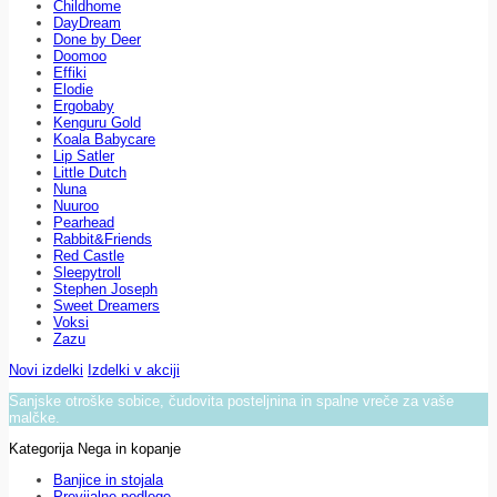
Childhome
DayDream
Done by Deer
Doomoo
Effiki
Elodie
Ergobaby
Kenguru Gold
Koala Babycare
Lip Satler
Little Dutch
Nuna
Nuuroo
Pearhead
Rabbit&Friends
Red Castle
Sleepytroll
Stephen Joseph
Sweet Dreamers
Voksi
Zazu
Novi izdelki
Izdelki v akciji
Sanjske otroške sobice, čudovita posteljnina in spalne vreče za vaše
malčke.
Kategorija Nega in kopanje
Banjice in stojala
Previjalne podloge