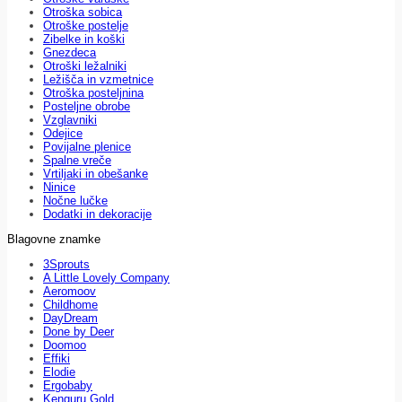
Otroška sobica
Otroške postelje
Zibelke in koški
Gnezdeca
Otroški ležalniki
Ležišča in vzmetnice
Otroška posteljnina
Posteljne obrobe
Vzglavniki
Odejice
Povijalne plenice
Spalne vreče
Vrtiljaki in obešanke
Ninice
Nočne lučke
Dodatki in dekoracije
Blagovne znamke
3Sprouts
A Little Lovely Company
Aeromoov
Childhome
DayDream
Done by Deer
Doomoo
Effiki
Elodie
Ergobaby
Kenguru Gold