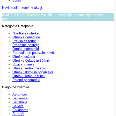
Voksi
Novi izdelki
Izdelki v akciji
Kvalitetni in trendi otroški vozički, ki navdušijo tudi najbolj zahtevne
starše.
Kategorija Potepanje
Nosilke za otroke
Otroške denarnice
Previjalne torbe
Prenosne postelje
Otroški nahrbtniki
Potovalke in potovalni kovčki
Otroški dežniki
Otroške čelade in ščitniki
Vozički marele
Otroški sedeži za kolo
Otroški skiroji in poganjalci
Otroški šotori in tuneli
Poletni pripomočki
Blagovne znamke
Aeromoov
Babymoov
Badabulle
BeSafe
Childhome
Citron®