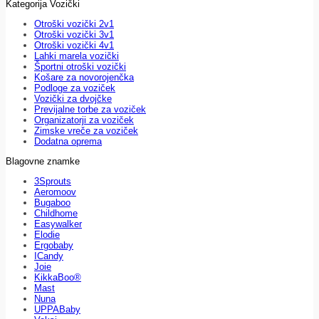
Kategorija Vozički
Otroški vozički 2v1
Otroški vozički 3v1
Otroški vozički 4v1
Lahki marela vozički
Športni otroški vozički
Košare za novorojenčka
Podloge za voziček
Vozički za dvojčke
Previjalne torbe za voziček
Organizatorji za voziček
Zimske vreče za voziček
Dodatna oprema
Blagovne znamke
3Sprouts
Aeromoov
Bugaboo
Childhome
Easywalker
Elodie
Ergobaby
ICandy
Joie
KikkaBoo®
Mast
Nuna
UPPABaby