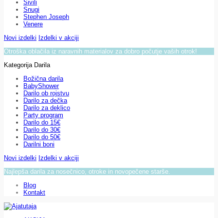
Sivili
Snugi
Stephen Joseph
Venere
Novi izdelki
Izdelki v akciji
Otroška oblačila iz naravnih materialov za dobro počutje vaših otrok!
Kategorija Darila
Božična darila
BabyShower
Darilo ob rojstvu
Darilo za dečka
Darilo za deklico
Party program
Darilo do 15€
Darilo do 30€
Darilo do 50€
Darilni boni
Novi izdelki
Izdelki v akciji
Najlepša darila za nosečnico, otroke in novopečene starše.
Blog
Kontakt