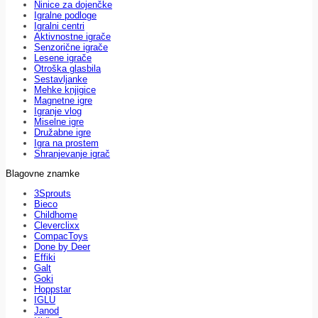
Ninice za dojenčke
Igralne podloge
Igralni centri
Aktivnostne igrače
Senzorične igrače
Lesene igrače
Otroška glasbila
Sestavljanke
Mehke knjigice
Magnetne igre
Igranje vlog
Miselne igre
Družabne igre
Igra na prostem
Shranjevanje igrač
Blagovne znamke
3Sprouts
Bieco
Childhome
Cleverclixx
CompacToys
Done by Deer
Effiki
Galt
Goki
Hoppstar
IGLU
Janod