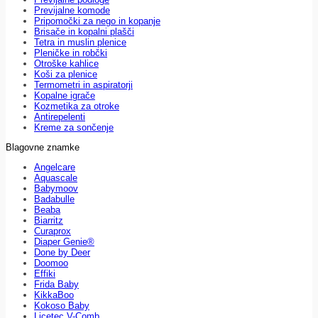
Previjalne komode
Pripomočki za nego in kopanje
Brisače in kopalni plašči
Tetra in muslin plenice
Pleničke in robčki
Otroške kahlice
Koši za plenice
Termometri in aspiratorji
Kopalne igrače
Kozmetika za otroke
Antirepelenti
Kreme za sončenje
Blagovne znamke
Angelcare
Aquascale
Babymoov
Badabulle
Beaba
Biarritz
Curaprox
Diaper Genie®
Done by Deer
Doomoo
Effiki
Frida Baby
KikkaBoo
Kokoso Baby
Licetec V-Comb