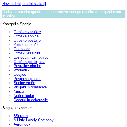
Novi izdelki
Izdelki v akciji
Čudovite otroške igrače - da bo otroštvo vašega malčka še bolj zabavno
in igrivo.
Kategorija Spanje
Otroške varuške
Otroška sobica
Otroške postelje
Zibelke in koški
Gnezdeca
Otroški ležalniki
Ležišča in vzmetnice
Otroška posteljnina
Posteljne obrobe
Vzglavniki
Odejice
Povijalne plenice
Spalne vreče
Vrtiljaki in obešanke
Ninice
Nočne lučke
Dodatki in dekoracije
Blagovne znamke
3Sprouts
A Little Lovely Company
Aeromoov