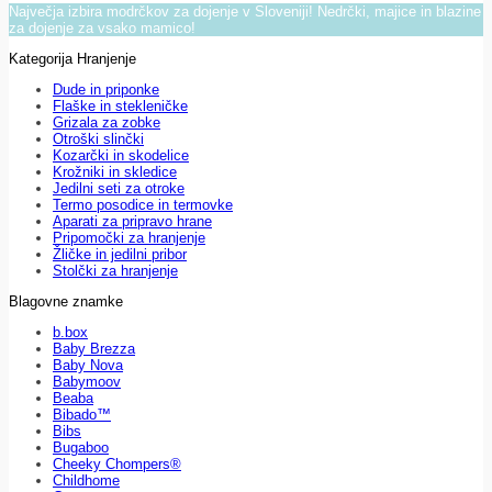
Največja izbira modrčkov za dojenje v Sloveniji! Nedrčki, majice in blazine
za dojenje za vsako mamico!
Kategorija Hranjenje
Dude in priponke
Flaške in stekleničke
Grizala za zobke
Otroški slinčki
Kozarčki in skodelice
Krožniki in skledice
Jedilni seti za otroke
Termo posodice in termovke
Aparati za pripravo hrane
Pripomočki za hranjenje
Žličke in jedilni pribor
Stolčki za hranjenje
Blagovne znamke
b.box
Baby Brezza
Baby Nova
Babymoov
Beaba
Bibado™
Bibs
Bugaboo
Cheeky Chompers®
Childhome