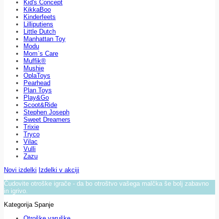
Kid's Concept
KikkaBoo
Kinderfeets
Lilliputiens
Little Dutch
Manhattan Toy
Modu
Mom`s Care
Muffik®
Mushie
OplaToys
Pearhead
Plan Toys
Play&Go
Scoot&Ride
Stephen Joseph
Sweet Dreamers
Trixie
Tryco
Vilac
Vulli
Zazu
Novi izdelki
Izdelki v akciji
Čudovite otroške igrače - da bo otroštvo vašega malčka še bolj zabavno
in igrivo.
Kategorija Spanje
Otroške varuške