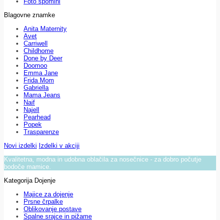
Foto spomini
Blagovne znamke
Anita Maternity
Avet
Carriwell
Childhome
Done by Deer
Doomoo
Emma Jane
Frida Mom
Gabriella
Mama Jeans
Naif
Najell
Pearhead
Popek
Trasparenze
Novi izdelki
Izdelki v akciji
Kvalitetna, modna in udobna oblačila za nosečnice - za dobro počutje
bodoče mamice.
Kategorija Dojenje
Majice za dojenje
Prsne črpalke
Oblikovanje postave
Spalne srajce in pižame