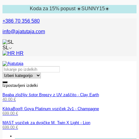
Koda za 15% popust ☀️SUNNY15☀️
+386 70 356 580
info@ajatutaja.com
SL
HR
Izpostavljeni izdelki
Beaba zložljiv šotor Breezy z UV zaščito - Clay Earth
40.00
€
KikkaBoo® Goya Platinum voziček 2v1 - Champagne
699.00
€
MAST voziček za dvojčke M. Twin X Light - Lion
699.00
€