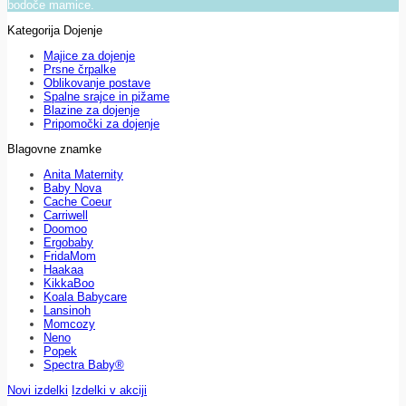
bodoče mamice.
Kategorija Dojenje
Majice za dojenje
Prsne črpalke
Oblikovanje postave
Spalne srajce in pižame
Blazine za dojenje
Pripomočki za dojenje
Blagovne znamke
Anita Maternity
Baby Nova
Cache Coeur
Carriwell
Doomoo
Ergobaby
FridaMom
Haakaa
KikkaBoo
Koala Babycare
Lansinoh
Momcozy
Neno
Popek
Spectra Baby®
Novi izdelki
Izdelki v akciji