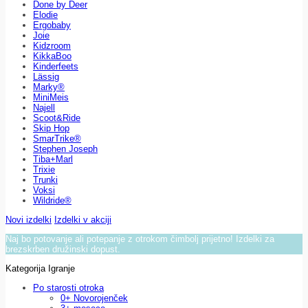
Done by Deer
Elodie
Ergobaby
Joie
Kidzroom
KikkaBoo
Kinderfeets
Lässig
Marky®
MiniMeis
Najell
Scoot&Ride
Skip Hop
SmarTrike®
Stephen Joseph
Tiba+Marl
Trixie
Trunki
Voksi
Wildride®
Novi izdelki
Izdelki v akciji
Naj bo potovanje ali potepanje z otrokom čimbolj prijetno! Izdelki za
brezskrben družinski dopust.
Kategorija Igranje
Po starosti otroka
0+ Novorojenček