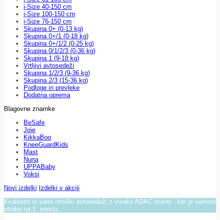
i-Size 40-150 cm
i-Size 100-150 cm
i-Size 76-150 cm
Skupina 0+ (0-13 kg)
Skupina 0+/1 (0-18 kg)
Skupina 0+/1/2 (0-25 kg)
Skupina 0/1/2/3 (0-36 kg)
Skupina 1 (9-18 kg)
Vrtljivi avtosedeži
Skupina 1/2/3 (9-36 kg)
Skupina 2/3 (15-36 kg)
Podloge in prevleke
Dodatna oprema
Blagovne znamke
BeSafe
Joie
KikkaBoo
KneeGuardKids
Mast
Nuna
UPPABaby
Voksi
Novi izdelki
Izdelki v akciji
Kvalitetni in varni otroški avtosedeži z visoko ADAC oceno - ker je varnost
otroka na 1. mestu.