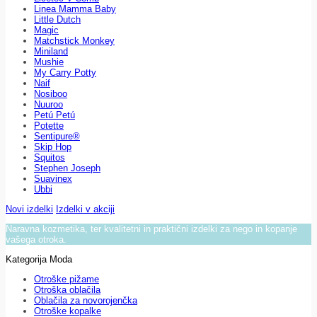
Linea Mamma Baby
Little Dutch
Magic
Matchstick Monkey
Miniland
Mushie
My Carry Potty
Naif
Nosiboo
Nuuroo
Petú Petú
Potette
Sentipure®
Skip Hop
Squitos
Stephen Joseph
Suavinex
Ubbi
Novi izdelki
Izdelki v akciji
Naravna kozmetika, ter kvalitetni in praktični izdelki za nego in kopanje
vašega otroka.
Kategorija Moda
Otroške pižame
Otroška oblačila
Oblačila za novorojenčka
Otroške kopalke