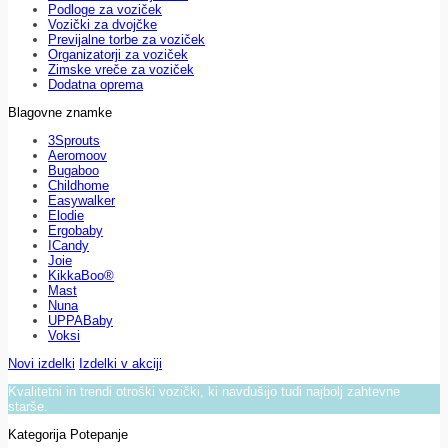
Podloge za voziček
Vozički za dvojčke
Previjalne torbe za voziček
Organizatorji za voziček
Zimske vreče za voziček
Dodatna oprema
Blagovne znamke
3Sprouts
Aeromoov
Bugaboo
Childhome
Easywalker
Elodie
Ergobaby
ICandy
Joie
KikkaBoo®
Mast
Nuna
UPPABaby
Voksi
Novi izdelki
Izdelki v akciji
Kvalitetni in trendi otroški vozički, ki navdušijo tudi najbolj zahtevne
starše.
Kategorija Potepanje