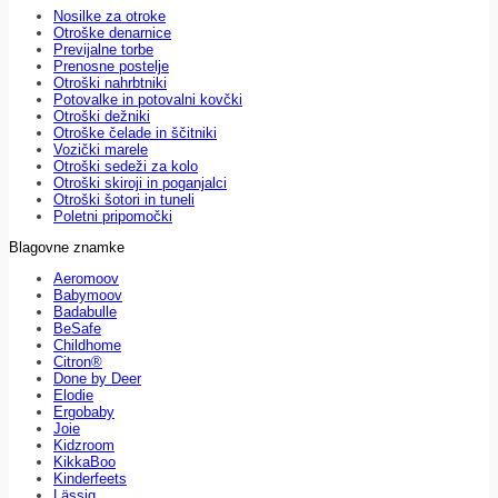
Nosilke za otroke
Otroške denarnice
Previjalne torbe
Prenosne postelje
Otroški nahrbtniki
Potovalke in potovalni kovčki
Otroški dežniki
Otroške čelade in ščitniki
Vozički marele
Otroški sedeži za kolo
Otroški skiroji in poganjalci
Otroški šotori in tuneli
Poletni pripomočki
Blagovne znamke
Aeromoov
Babymoov
Badabulle
BeSafe
Childhome
Citron®
Done by Deer
Elodie
Ergobaby
Joie
Kidzroom
KikkaBoo
Kinderfeets
Lässig