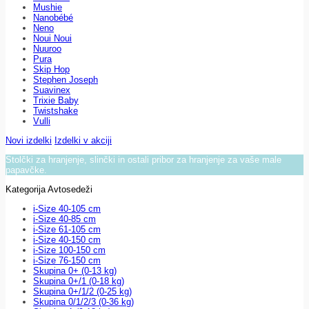
Mushie
Nanobébé
Neno
Noui Noui
Nuuroo
Pura
Skip Hop
Stephen Joseph
Suavinex
Trixie Baby
Twistshake
Vulli
Novi izdelki
Izdelki v akciji
Stolčki za hranjenje, slinčki in ostali pribor za hranjenje za vaše male
papavčke.
Kategorija Avtosedeži
i-Size 40-105 cm
i-Size 40-85 cm
i-Size 61-105 cm
i-Size 40-150 cm
i-Size 100-150 cm
i-Size 76-150 cm
Skupina 0+ (0-13 kg)
Skupina 0+/1 (0-18 kg)
Skupina 0+/1/2 (0-25 kg)
Skupina 0/1/2/3 (0-36 kg)