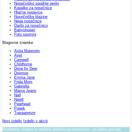
Nosečniško spodnje perilo
Kopalke za nosečnice
Hlačne nogavice
Nosečniške blazine
Nega nosečnice
Darilo za nosečnico
Babyshower
Foto spomini
Blagovne znamke
Anita Maternity
Avet
Carriwell
Childhome
Done by Deer
Doomoo
Emma Jane
Frida Mom
Gabriella
Mama Jeans
Naif
Najell
Pearhead
Popek
Trasparenze
Novi izdelki
Izdelki v akciji
Kvalitetna, modna in udobna oblačila za nosečnice - za dobro počutje