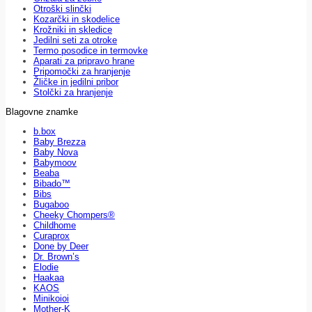
Otroški slinčki
Kozarčki in skodelice
Krožniki in skledice
Jedilni seti za otroke
Termo posodice in termovke
Aparati za pripravo hrane
Pripomočki za hranjenje
Žličke in jedilni pribor
Stolčki za hranjenje
Blagovne znamke
b.box
Baby Brezza
Baby Nova
Babymoov
Beaba
Bibado™
Bibs
Bugaboo
Cheeky Chompers®
Childhome
Curaprox
Done by Deer
Dr. Brown’s
Elodie
Haakaa
KAOS
Minikoioi
Mother-K