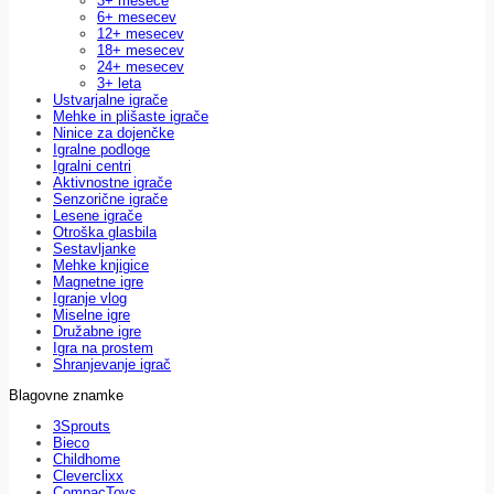
3+ mesece
6+ mesecev
12+ mesecev
18+ mesecev
24+ mesecev
3+ leta
Ustvarjalne igrače
Mehke in plišaste igrače
Ninice za dojenčke
Igralne podloge
Igralni centri
Aktivnostne igrače
Senzorične igrače
Lesene igrače
Otroška glasbila
Sestavljanke
Mehke knjigice
Magnetne igre
Igranje vlog
Miselne igre
Družabne igre
Igra na prostem
Shranjevanje igrač
Blagovne znamke
3Sprouts
Bieco
Childhome
Cleverclixx
CompacToys