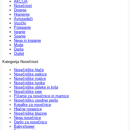
AKCIJA
Nosečnost
Dojenje
Hranjenje
Avtosedeži
Vozički
Potepanje
Igranje
Spanje
Nega in kopanje
Moda
Darila
Outlet
Kategorija Nosečnost
Nosečniške hlače
Nosečniške pajkice
Nosečniške majice
Nosečniške tunike
Nosečniške obleke in krila
Nosečniške jope
Pižame za nosečnice in mamice
Nosečniško spodnje perilo
Kopalke za nosečnice
Hlačne nogavice
Nosečniške blazine
Nega nosečnice
Darilo za nosečnico
Babyshower