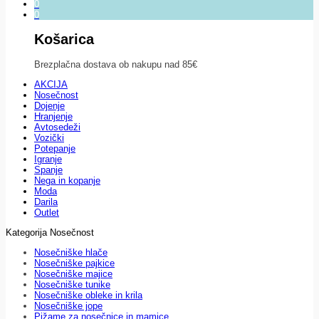
0
0
Košarica
Brezplačna dostava ob nakupu nad 85€
AKCIJA
Nosečnost
Dojenje
Hranjenje
Avtosedeži
Vozički
Potepanje
Igranje
Spanje
Nega in kopanje
Moda
Darila
Outlet
Kategorija Nosečnost
Nosečniške hlače
Nosečniške pajkice
Nosečniške majice
Nosečniške tunike
Nosečniške obleke in krila
Nosečniške jope
Pižame za nosečnice in mamice