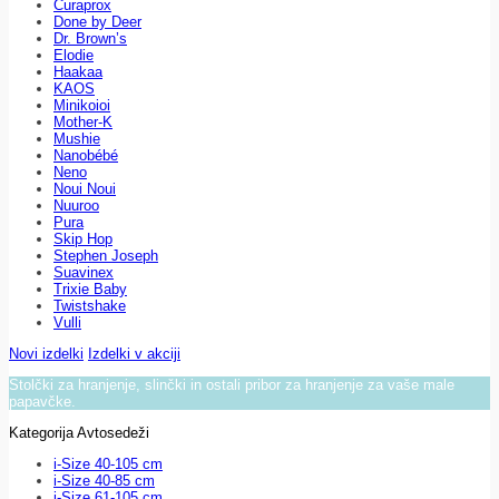
Curaprox
Done by Deer
Dr. Brown’s
Elodie
Haakaa
KAOS
Minikoioi
Mother-K
Mushie
Nanobébé
Neno
Noui Noui
Nuuroo
Pura
Skip Hop
Stephen Joseph
Suavinex
Trixie Baby
Twistshake
Vulli
Novi izdelki
Izdelki v akciji
Stolčki za hranjenje, slinčki in ostali pribor za hranjenje za vaše male
papavčke.
Kategorija Avtosedeži
i-Size 40-105 cm
i-Size 40-85 cm
i-Size 61-105 cm