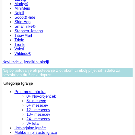
Marky®
MiniMeis
Najell
Scoot&Ride
Skip Hop
SmarTrike®
Stephen Joseph
Tiba+Marl
Trixie
Trunki
Voksi
Wildride®
Novi izdelki
Izdelki v akciji
Naj bo potovanje ali potepanje z otrokom čimbolj prijetno! Izdelki za
brezskrben družinski dopust.
Kategorija Igranje
Po starosti otroka
0+ Novorojenček
3+ mesece
6+ mesecev
12+ mesecev
18+ mesecev
24+ mesecev
3+ leta
Ustvarjalne igrače
Mehke in plišaste igrače