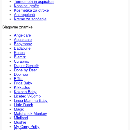
Termometri in aspiratorji
Kopalne igrače
Kozmetika za otroke
Antirepelenti
Kreme za sončenje
Blagovne znamke
Angelcare
Aquascale
Babymoov
Badabulle
Beaba
Biarritz
Curaprox
Diaper Genie®
Done by Deer
Doomoo
Effiki
Frida Baby
KikkaBoo
Kokoso Baby
Licetec V-Comb
Linea Mamma Baby
Little Dutch
Magic
Matchstick Monkey
Miniland
Mushie
My Carry Potty