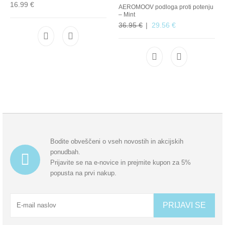
16.99
€
AEROMOOV podloga proti potenju
– Mint
Izvirna cena je bila: 36.95
Trenutna cena j
36.95
€
29.56
€
Bodite obveščeni o vseh novostih in akcijskih
ponudbah.
Prijavite se na e-novice in prejmite kupon za 5%
popusta na prvi nakup.
PRIJAVI SE