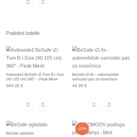
Podobni izdelki
Avtosedež BeSafe iZi Turn B i-Size
BeSafe iZi fix – avtomobilski
(40-105 cm) 360° – Peak Mesh
varnostni pas za nosečnice
669.00
€
49.99
€
-20%
BeSafe ogledalo