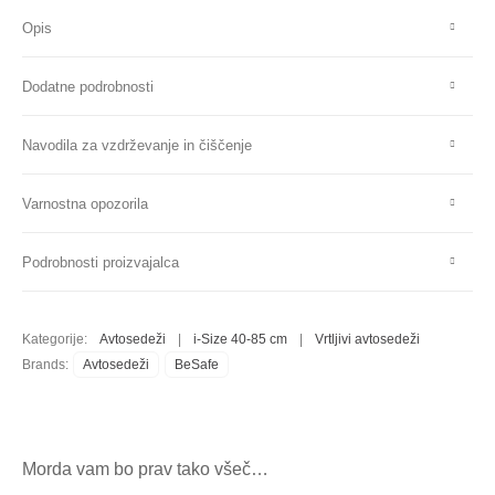
Opis
Dodatne podrobnosti
Navodila za vzdrževanje in čiščenje
Varnostna opozorila
Podrobnosti proizvajalca
Kategorije:
Avtosedeži
|
i-Size 40-85 cm
|
Vrtljivi avtosedeži
Brands:
Avtosedeži
BeSafe
Morda vam bo prav tako všeč…