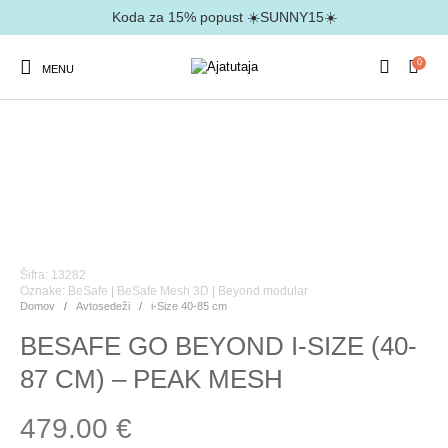
Koda za 15% popust ☀️SUNNY15☀️
0
MENU
Šifra: 13282
Oznake:
BeSafe
|
BeSafe Mesh 3D
|
Beyond modular
Domov
/
Avtosedeži
/
i-Size 40-85 cm
BESAFE GO BEYOND I-SIZE (40-
87 CM) – PEAK MESH
479.00
€