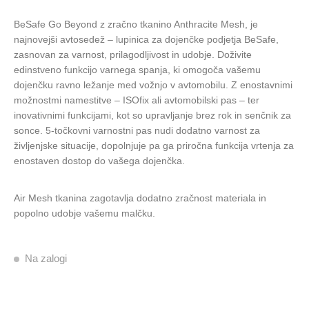
BeSafe Go Beyond z zračno tkanino Anthracite Mesh, je
najnovejši avtosedež – lupinica za dojenčke podjetja BeSafe,
zasnovan za varnost, prilagodljivost in udobje. Doživite
edinstveno funkcijo varnega spanja, ki omogoča vašemu
dojenčku ravno ležanje med vožnjo v avtomobilu. Z enostavnimi
možnostmi namestitve – ISOfix ali avtomobilski pas – ter
inovativnimi funkcijami, kot so upravljanje brez rok in senčnik za
sonce. 5-točkovni varnostni pas nudi dodatno varnost za
življenjske situacije, dopolnjuje pa ga priročna funkcija vrtenja za
enostaven dostop do vašega dojenčka.
Air Mesh tkanina zagotavlja dodatno zračnost materiala in
popolno udobje vašemu malčku.
Na zalogi