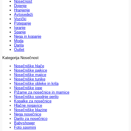
Nosečnost
Dojenje
Hranjenje
Avtosedeži
Vozički
Potepanje
Igranje
Spanje
Nega in kopanje
Moda
Darila
Outlet
Kategorija Nosečnost
Nosečniške hlače
Nosečniške pajkice
Nosečniške majice
Nosečniške tunike
Nosečniške obleke in krila
Nosečniške jope
Pižame za nosečnice in mamice
Nosečniško spodnje perilo
Kopalke za nosečnice
Hlačne nogavice
Nosečniške blazine
Nega nosečnice
Darilo za nosečnico
Babyshower
Foto spomini