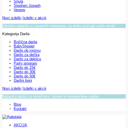
Snugi
Stephen Joseph
Venere
Novi izdelki
Izdelki v akciji
Otroška oblačila iz naravnih materialov za dobro počutje vaših otrok!
Kategorija Darila
Božična darila
BabyShower
Darilo ob rojstvu
Darilo za dečka
Darilo za deklico
Party program
Darilo do 15€
Darilo do 30€
Darilo do 50€
Darilni boni
Novi izdelki
Izdelki v akciji
Najlepša darila za nosečnico, otroke in novopečene starše.
Blog
Kontakt
AKCIJA