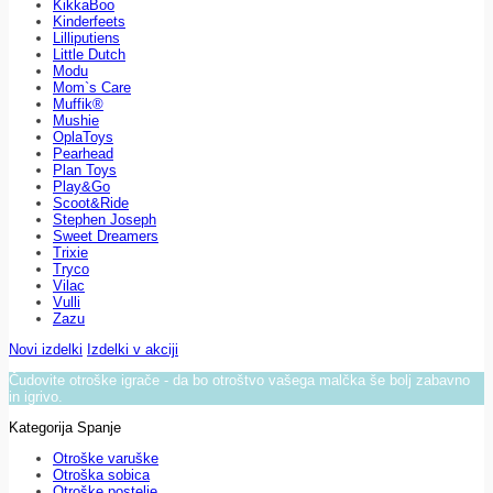
KikkaBoo
Kinderfeets
Lilliputiens
Little Dutch
Modu
Mom`s Care
Muffik®
Mushie
OplaToys
Pearhead
Plan Toys
Play&Go
Scoot&Ride
Stephen Joseph
Sweet Dreamers
Trixie
Tryco
Vilac
Vulli
Zazu
Novi izdelki
Izdelki v akciji
Čudovite otroške igrače - da bo otroštvo vašega malčka še bolj zabavno
in igrivo.
Kategorija Spanje
Otroške varuške
Otroška sobica
Otroške postelje