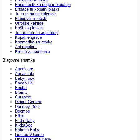
Pripomočki za nego in kopanje
Brisače in kopalni plašči
Tetra in muslin plenice
Pleničke in robčki
Otroške kahlice
Koši za plenice
Termometri in aspiratorji
Kopalne igrače
Kozmetika za otroke
Antirepelenti
Kreme za sončenje
Blagovne znamke
Angelcare
Aquascale
Babymoov
Badabulle
Beaba
Biarritz
Curaprox
Diaper Genie®
Done by Deer
Doomoo
Effiki
Frida Baby
KikkaBoo
Kokoso Baby
Licetec V-Comb
Linea Mamma Baby