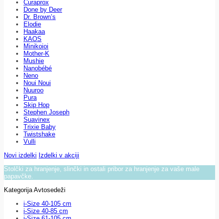
Curaprox
Done by Deer
Dr. Brown’s
Elodie
Haakaa
KAOS
Minikoioi
Mother-K
Mushie
Nanobébé
Neno
Noui Noui
Nuuroo
Pura
Skip Hop
Stephen Joseph
Suavinex
Trixie Baby
Twistshake
Vulli
Novi izdelki
Izdelki v akciji
Stolčki za hranjenje, slinčki in ostali pribor za hranjenje za vaše male
papavčke.
Kategorija Avtosedeži
i-Size 40-105 cm
i-Size 40-85 cm
i-Size 61-105 cm