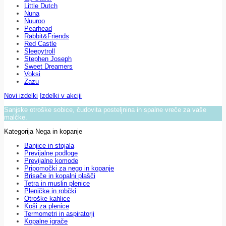
Little Dutch
Nuna
Nuuroo
Pearhead
Rabbit&Friends
Red Castle
Sleepytroll
Stephen Joseph
Sweet Dreamers
Voksi
Zazu
Novi izdelki
Izdelki v akciji
Sanjske otroške sobice, čudovita posteljnina in spalne vreče za vaše
malčke.
Kategorija Nega in kopanje
Banjice in stojala
Previjalne podloge
Previjalne komode
Pripomočki za nego in kopanje
Brisače in kopalni plašči
Tetra in muslin plenice
Pleničke in robčki
Otroške kahlice
Koši za plenice
Termometri in aspiratorji
Kopalne igrače