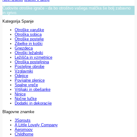
Čudovite otroške igrače - da bo otroštvo vašega malčka še bolj zabavno
in igrivo.
Kategorija Spanje
Otroške varuške
Otroška sobica
Otroške postelje
Zibelke in koški
Gnezdeca
Otroški ležalniki
Ležišča in vzmetnice
Otroška posteljnina
Posteljne obrobe
Vzglavniki
Odejice
Povijalne plenice
Spalne vreče
Vrtiljaki in obešanke
Ninice
Nočne lučke
Dodatki in dekoracije
Blagovne znamke
3Sprouts
A Little Lovely Company
Aeromoov
Childhome