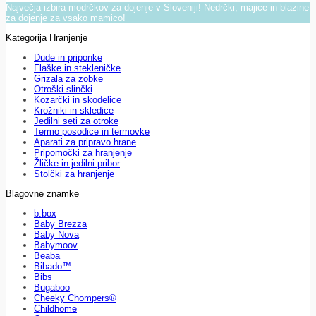
Največja izbira modrčkov za dojenje v Sloveniji! Nedrčki, majice in blazine
za dojenje za vsako mamico!
Kategorija Hranjenje
Dude in priponke
Flaške in stekleničke
Grizala za zobke
Otroški slinčki
Kozarčki in skodelice
Krožniki in skledice
Jedilni seti za otroke
Termo posodice in termovke
Aparati za pripravo hrane
Pripomočki za hranjenje
Žličke in jedilni pribor
Stolčki za hranjenje
Blagovne znamke
b.box
Baby Brezza
Baby Nova
Babymoov
Beaba
Bibado™
Bibs
Bugaboo
Cheeky Chompers®
Childhome