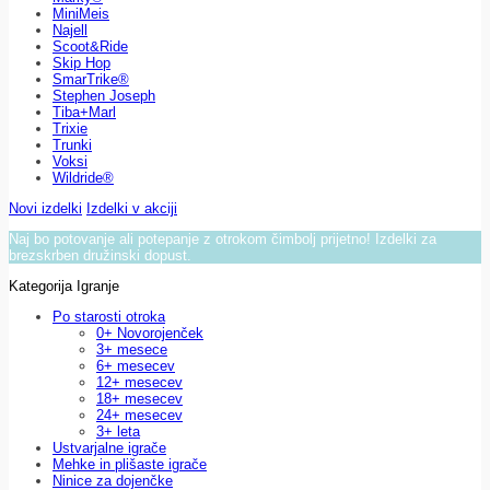
MiniMeis
Najell
Scoot&Ride
Skip Hop
SmarTrike®
Stephen Joseph
Tiba+Marl
Trixie
Trunki
Voksi
Wildride®
Novi izdelki
Izdelki v akciji
Naj bo potovanje ali potepanje z otrokom čimbolj prijetno! Izdelki za
brezskrben družinski dopust.
Kategorija Igranje
Po starosti otroka
0+ Novorojenček
3+ mesece
6+ mesecev
12+ mesecev
18+ mesecev
24+ mesecev
3+ leta
Ustvarjalne igrače
Mehke in plišaste igrače
Ninice za dojenčke