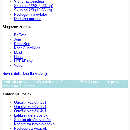
Vrtljivi avtosedeži
Skupina 1/2/3 (9-36 kg)
Skupina 2/3 (15-36 kg)
Podloge in prevleke
Dodatna oprema
Blagovne znamke
BeSafe
Joie
KikkaBoo
KneeGuardKids
Mast
Nuna
UPPABaby
Voksi
Novi izdelki
Izdelki v akciji
Kvalitetni in varni otroški avtosedeži z visoko ADAC oceno - ker je varnost
otroka na 1. mestu.
Kategorija Vozički
Otroški vozički 2v1
Otroški vozički 3v1
Otroški vozički 4v1
Lahki marela vozički
Športni otroški vozički
Košare za novorojenčka
Podloge za voziček