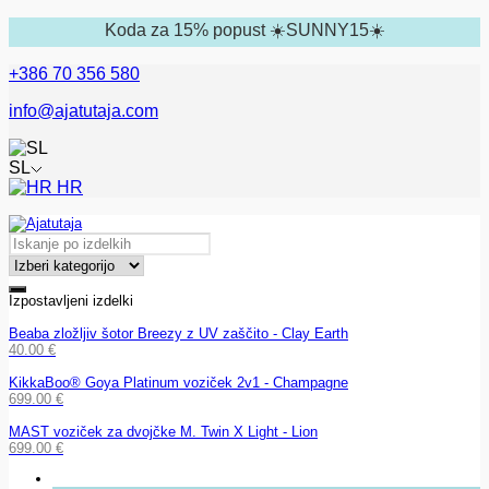
Koda za 15% popust ☀️SUNNY15☀️
+386 70 356 580
info@ajatutaja.com
SL
HR
Izpostavljeni izdelki
Beaba zložljiv šotor Breezy z UV zaščito - Clay Earth
40.00
€
KikkaBoo® Goya Platinum voziček 2v1 - Champagne
699.00
€
MAST voziček za dvojčke M. Twin X Light - Lion
699.00
€