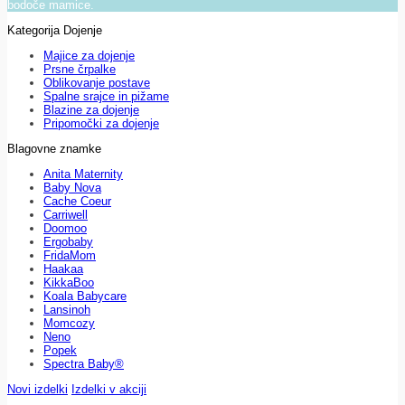
bodoče mamice.
Kategorija Dojenje
Majice za dojenje
Prsne črpalke
Oblikovanje postave
Spalne srajce in pižame
Blazine za dojenje
Pripomočki za dojenje
Blagovne znamke
Anita Maternity
Baby Nova
Cache Coeur
Carriwell
Doomoo
Ergobaby
FridaMom
Haakaa
KikkaBoo
Koala Babycare
Lansinoh
Momcozy
Neno
Popek
Spectra Baby®
Novi izdelki
Izdelki v akciji