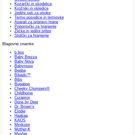
Kozarčki in skodelice
Krožniki in skledice
Jedilni seti za otroke
Termo posodice in termovke
Aparati za pripravo hrane
Pripomočki za hranjenje
Žličke in jedilni pribor
Stolčki za hranjenje
Blagovne znamke
b.box
Baby Brezza
Baby Nova
Babymoov
Beaba
Bibado™
Bibs
Bugaboo
Cheeky Chompers®
Childhome
Curaprox
Done by Deer
Dr. Brown’s
Elodie
Haakaa
KAOS
Minikoioi
Mother-K
Mushie