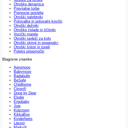
Otroške denarnice
Previjalne torbe
Prenosne postelje
Otroški nahrbtniki
Potovalke in potovalni kovčki
Otroški dežniki
Otroške čelade in ščitniki
Vozički marele
Otroški sedeži za kolo
Otroški skiroji in poganjalci
Otroški šotori in tuneli
Poletni pripomočki
Blagovne znamke
Aeromoov
Babymoov
Badabulle
BeSafe
Childhome
Citron®
Done by Deer
Elodie
Ergobaby
Joie
Kidzroom
KikkaBoo
Kinderfeets
Lässig
Marky®