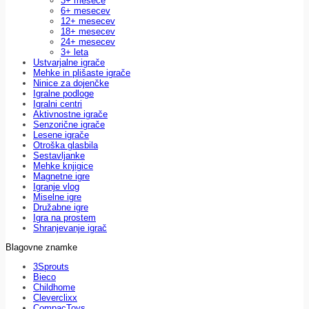
3+ mesece
6+ mesecev
12+ mesecev
18+ mesecev
24+ mesecev
3+ leta
Ustvarjalne igrače
Mehke in plišaste igrače
Ninice za dojenčke
Igralne podloge
Igralni centri
Aktivnostne igrače
Senzorične igrače
Lesene igrače
Otroška glasbila
Sestavljanke
Mehke knjigice
Magnetne igre
Igranje vlog
Miselne igre
Družabne igre
Igra na prostem
Shranjevanje igrač
Blagovne znamke
3Sprouts
Bieco
Childhome
Cleverclixx
CompacToys