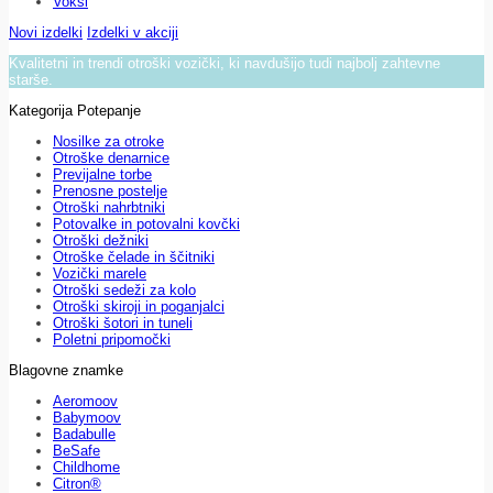
Voksi
Novi izdelki
Izdelki v akciji
Kvalitetni in trendi otroški vozički, ki navdušijo tudi najbolj zahtevne
starše.
Kategorija Potepanje
Nosilke za otroke
Otroške denarnice
Previjalne torbe
Prenosne postelje
Otroški nahrbtniki
Potovalke in potovalni kovčki
Otroški dežniki
Otroške čelade in ščitniki
Vozički marele
Otroški sedeži za kolo
Otroški skiroji in poganjalci
Otroški šotori in tuneli
Poletni pripomočki
Blagovne znamke
Aeromoov
Babymoov
Badabulle
BeSafe
Childhome
Citron®