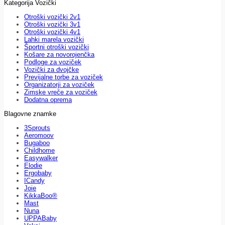
Kategorija Vozički
Otroški vozički 2v1
Otroški vozički 3v1
Otroški vozički 4v1
Lahki marela vozički
Športni otroški vozički
Košare za novorojenčka
Podloge za voziček
Vozički za dvojčke
Previjalne torbe za voziček
Organizatorji za voziček
Zimske vreče za voziček
Dodatna oprema
Blagovne znamke
3Sprouts
Aeromoov
Bugaboo
Childhome
Easywalker
Elodie
Ergobaby
ICandy
Joie
KikkaBoo®
Mast
Nuna
UPPABaby