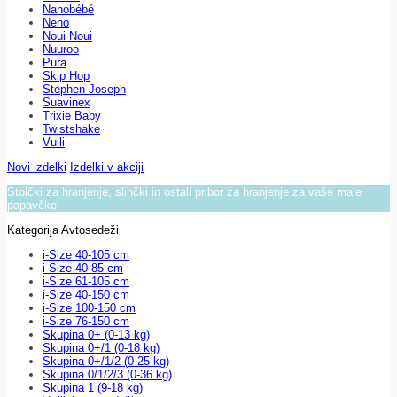
Nanobébé
Neno
Noui Noui
Nuuroo
Pura
Skip Hop
Stephen Joseph
Suavinex
Trixie Baby
Twistshake
Vulli
Novi izdelki
Izdelki v akciji
Stolčki za hranjenje, slinčki in ostali pribor za hranjenje za vaše male
papavčke.
Kategorija Avtosedeži
i-Size 40-105 cm
i-Size 40-85 cm
i-Size 61-105 cm
i-Size 40-150 cm
i-Size 100-150 cm
i-Size 76-150 cm
Skupina 0+ (0-13 kg)
Skupina 0+/1 (0-18 kg)
Skupina 0+/1/2 (0-25 kg)
Skupina 0/1/2/3 (0-36 kg)
Skupina 1 (9-18 kg)