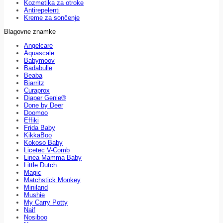
Kozmetika za otroke
Antirepelenti
Kreme za sončenje
Blagovne znamke
Angelcare
Aquascale
Babymoov
Badabulle
Beaba
Biarritz
Curaprox
Diaper Genie®
Done by Deer
Doomoo
Effiki
Frida Baby
KikkaBoo
Kokoso Baby
Licetec V-Comb
Linea Mamma Baby
Little Dutch
Magic
Matchstick Monkey
Miniland
Mushie
My Carry Potty
Naif
Nosiboo