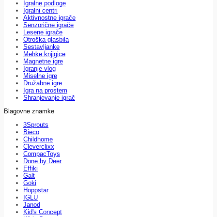
Igralne podloge
Igralni centri
Aktivnostne igrače
Senzorične igrače
Lesene igrače
Otroška glasbila
Sestavljanke
Mehke knjigice
Magnetne igre
Igranje vlog
Miselne igre
Družabne igre
Igra na prostem
Shranjevanje igrač
Blagovne znamke
3Sprouts
Bieco
Childhome
Cleverclixx
CompacToys
Done by Deer
Effiki
Galt
Goki
Hoppstar
IGLU
Janod
Kid's Concept