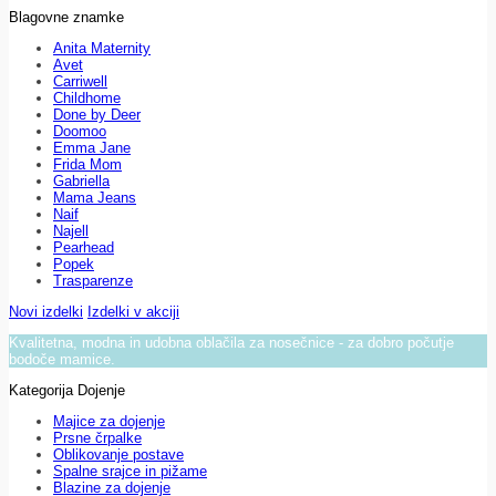
Blagovne znamke
Anita Maternity
Avet
Carriwell
Childhome
Done by Deer
Doomoo
Emma Jane
Frida Mom
Gabriella
Mama Jeans
Naif
Najell
Pearhead
Popek
Trasparenze
Novi izdelki
Izdelki v akciji
Kvalitetna, modna in udobna oblačila za nosečnice - za dobro počutje
bodoče mamice.
Kategorija Dojenje
Majice za dojenje
Prsne črpalke
Oblikovanje postave
Spalne srajce in pižame
Blazine za dojenje