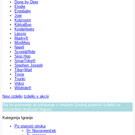
Done by Deer
Elodie
Ergobaby
Joie
Kidzroom
KikkaBoo
Kinderfeets
Lässig
Marky®
MiniMeis
Najell
Scoot&Ride
Skip Hop
SmarTrike®
Stephen Joseph
Tiba+Marl
Trixie
Trunki
Voksi
Wildride®
Novi izdelki
Izdelki v akciji
Naj bo potovanje ali potepanje z otrokom čimbolj prijetno! Izdelki za
brezskrben družinski dopust.
Kategorija Igranje
Po starosti otroka
0+ Novorojenček