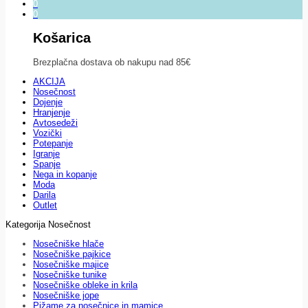
0
0
Košarica
Brezplačna dostava ob nakupu nad 85€
AKCIJA
Nosečnost
Dojenje
Hranjenje
Avtosedeži
Vozički
Potepanje
Igranje
Spanje
Nega in kopanje
Moda
Darila
Outlet
Kategorija Nosečnost
Nosečniške hlače
Nosečniške pajkice
Nosečniške majice
Nosečniške tunike
Nosečniške obleke in krila
Nosečniške jope
Pižame za nosečnice in mamice