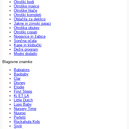
Otroški bodi
Otroške majice
Otroške hlače
Otroški kompleti
Oblačila za deklico
Jakne in zimski pajaci
Otroška obutev
Otroški copati
Nogavice in žabice
Sončna očala
Kape in klobučki
Dežni program
Modni dodatki
Blagovne znamke
Babiators
Baobaby
Clar
Disney
Elodie
First Steps
Ki ET LA
Little Dutch
Lupo Baby
Nursery Time
Nuuroo
Perletti
Rockahula Kids
Sivili