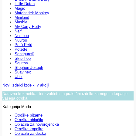
Little Dutch
Magic
Matchstick Monkey
Miniland
Mushie
My Carry Potty
Naif
Nosiboo
Nuuroo
Petú Petú
Potette
Sentipure®
Skip Hop
Squitos
Stephen Joseph
Suavinex
Ubbi
Novi izdelki
Izdelki v akciji
Naravna kozmetika, ter kvalitetni in praktični izdelki za nego in kopanje
vašega otroka.
Kategorija Moda
Otroške pižame
Otroška oblačila
Oblačila za novorojenčka
Otroške kopalke
Oblačila za dečka