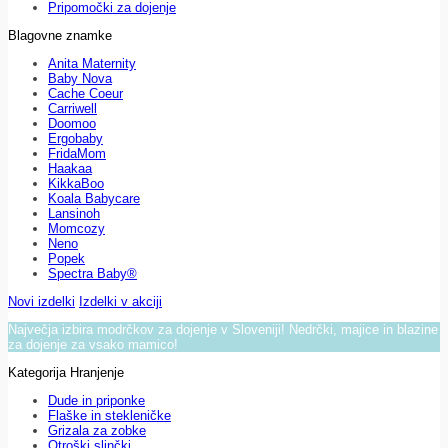
Pripomočki za dojenje
Blagovne znamke
Anita Maternity
Baby Nova
Cache Coeur
Carriwell
Doomoo
Ergobaby
FridaMom
Haakaa
KikkaBoo
Koala Babycare
Lansinoh
Momcozy
Neno
Popek
Spectra Baby®
Novi izdelki
Izdelki v akciji
Največja izbira modrčkov za dojenje v Sloveniji! Nedrčki, majice in blazine
za dojenje za vsako mamico!
Kategorija Hranjenje
Dude in priponke
Flaške in stekleničke
Grizala za zobke
Otroški slinčki