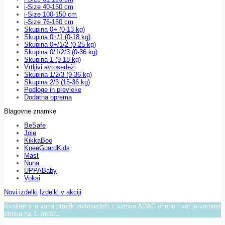
i-Size 40-150 cm
i-Size 100-150 cm
i-Size 76-150 cm
Skupina 0+ (0-13 kg)
Skupina 0+/1 (0-18 kg)
Skupina 0+/1/2 (0-25 kg)
Skupina 0/1/2/3 (0-36 kg)
Skupina 1 (9-18 kg)
Vrtljivi avtosedeži
Skupina 1/2/3 (9-36 kg)
Skupina 2/3 (15-36 kg)
Podloge in prevleke
Dodatna oprema
Blagovne znamke
BeSafe
Joie
KikkaBoo
KneeGuardKids
Mast
Nuna
UPPABaby
Voksi
Novi izdelki
Izdelki v akciji
Kvalitetni in varni otroški avtosedeži z visoko ADAC oceno - ker je varnost
otroka na 1. mestu.