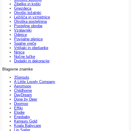
Zibelke in koški
Gnezdeca
Otroški ležalniki
Ležišča in vzmetnice
Otroška posteljnina
Posteljne obrobe
Vzglavniki
Odejice
Povijalne plenice
Spalne vreče
Vrtiljaki in obešanke
Ninice
Nočne lučke
Dodatki in dekoracije
Blagovne znamke
3Sprouts
A Little Lovely Company
Aeromoov
Childhome
DayDream
Done by Deer
Doomoo
Effiki
Elodie
Ergobaby
Kenguru Gold
Koala Babycare
Lip Satler