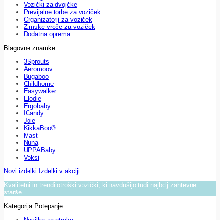
Vozički za dvojčke
Previjalne torbe za voziček
Organizatorji za voziček
Zimske vreče za voziček
Dodatna oprema
Blagovne znamke
3Sprouts
Aeromoov
Bugaboo
Childhome
Easywalker
Elodie
Ergobaby
ICandy
Joie
KikkaBoo®
Mast
Nuna
UPPABaby
Voksi
Novi izdelki
Izdelki v akciji
Kvalitetni in trendi otroški vozički, ki navdušijo tudi najbolj zahtevne
starše.
Kategorija Potepanje
Nosilke za otroke