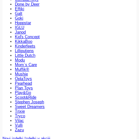
Done by Deer
Effiki
Galt
Goki
Hoppstar
IGLU
Janod
Kid's Concept
KikkaBoo
Kinderfeets
Lilliputiens
Little Dutch
Modu
Mom`s Care
Muffik®
Mushie
OplaToys
Pearhead
Plan Toys
Play&Go
Scoot&Ride
Stephen Joseph
Sweet Dreamers
Trixie
Tryco
Vilac
Vulli
Zazu
Novi izdelki
Izdelki v akciji