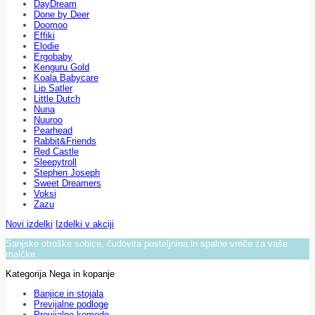
DayDream
Done by Deer
Doomoo
Effiki
Elodie
Ergobaby
Kenguru Gold
Koala Babycare
Lip Satler
Little Dutch
Nuna
Nuuroo
Pearhead
Rabbit&Friends
Red Castle
Sleepytroll
Stephen Joseph
Sweet Dreamers
Voksi
Zazu
Novi izdelki
Izdelki v akciji
Sanjske otroške sobice, čudovita posteljnina in spalne vreče za vaše
malčke.
Kategorija Nega in kopanje
Banjice in stojala
Previjalne podloge
Previjalne komode