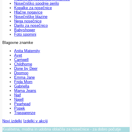
Nosečniško spodnje perilo
Kopalke za nosečnice
Hlačne nogavice
Nosečniške blazine
Nega nosečnice
Darilo za nosečnico
Babyshower
Foto spomini
Blagovne znamke
Anita Maternity
Avet
Carriwell
Childhome
Done by Deer
Doomoo
Emma Jane
Frida Mom
Gabriella
Mama Jeans
Naif
Najell
Pearhead
Popek
Trasparenze
Novi izdelki
Izdelki v akciji
Kvalitetna, modna in udobna oblačila za nosečnice - za dobro počutje