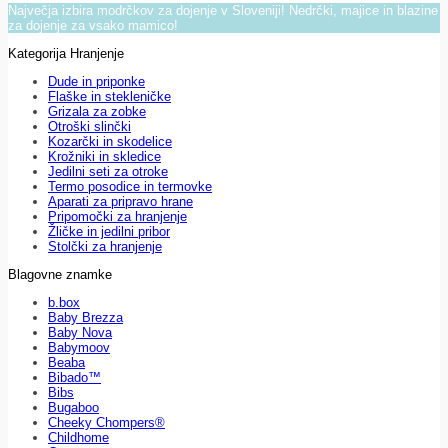
Največja izbira modrčkov za dojenje v Sloveniji! Nedrčki, majice in blazine
za dojenje za vsako mamico!
Kategorija Hranjenje
Dude in priponke
Flaške in stekleničke
Grizala za zobke
Otroški slinčki
Kozarčki in skodelice
Krožniki in skledice
Jedilni seti za otroke
Termo posodice in termovke
Aparati za pripravo hrane
Pripomočki za hranjenje
Žličke in jedilni pribor
Stolčki za hranjenje
Blagovne znamke
b.box
Baby Brezza
Baby Nova
Babymoov
Beaba
Bibado™
Bibs
Bugaboo
Cheeky Chompers®
Childhome