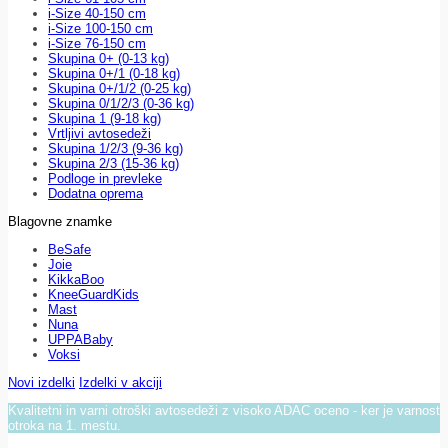
i-Size 40-150 cm
i-Size 100-150 cm
i-Size 76-150 cm
Skupina 0+ (0-13 kg)
Skupina 0+/1 (0-18 kg)
Skupina 0+/1/2 (0-25 kg)
Skupina 0/1/2/3 (0-36 kg)
Skupina 1 (9-18 kg)
Vrtljivi avtosedeži
Skupina 1/2/3 (9-36 kg)
Skupina 2/3 (15-36 kg)
Podloge in prevleke
Dodatna oprema
Blagovne znamke
BeSafe
Joie
KikkaBoo
KneeGuardKids
Mast
Nuna
UPPABaby
Voksi
Novi izdelki
Izdelki v akciji
Kvalitetni in varni otroški avtosedeži z visoko ADAC oceno - ker je varnost
otroka na 1. mestu.