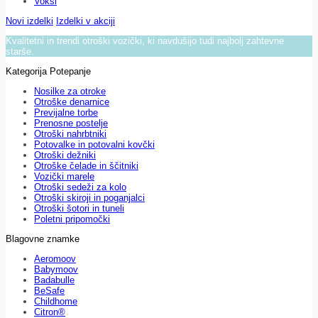
Voksi
Novi izdelki
Izdelki v akciji
Kvalitetni in trendi otroški vozički, ki navdušijo tudi najbolj zahtevne
starše.
Kategorija Potepanje
Nosilke za otroke
Otroške denarnice
Previjalne torbe
Prenosne postelje
Otroški nahrbtniki
Potovalke in potovalni kovčki
Otroški dežniki
Otroške čelade in ščitniki
Vozički marele
Otroški sedeži za kolo
Otroški skiroji in poganjalci
Otroški šotori in tuneli
Poletni pripomočki
Blagovne znamke
Aeromoov
Babymoov
Badabulle
BeSafe
Childhome
Citron®