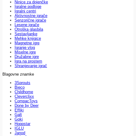
Ninice za dojenčke
Igralne podloge
Igralni centri
Aktivnostne igrače
Senzorične igrače
Lesene igrače
Otroška glasbila
Sestavljanke
Mehke knjigice
Magnetne igre
Igranje vlog
Miselne igre
Družabne igre
Igra na prostem
Shranjevanje igrač
Blagovne znamke
3Sprouts
Bieco
Childhome
Cleverclixx
CompacToys
Done by Deer
Effiki
Galt
Goki
Hoppstar
IGLU
Janod