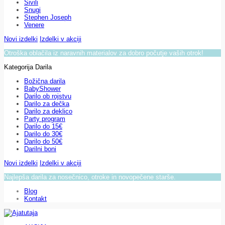
Sivili
Snugi
Stephen Joseph
Venere
Novi izdelki
Izdelki v akciji
Otroška oblačila iz naravnih materialov za dobro počutje vaših otrok!
Kategorija Darila
Božična darila
BabyShower
Darilo ob rojstvu
Darilo za dečka
Darilo za deklico
Party program
Darilo do 15€
Darilo do 30€
Darilo do 50€
Darilni boni
Novi izdelki
Izdelki v akciji
Najlepša darila za nosečnico, otroke in novopečene starše.
Blog
Kontakt