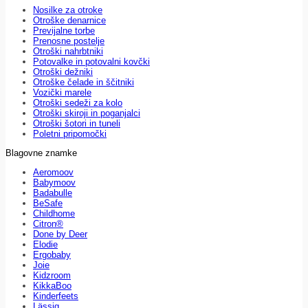
Nosilke za otroke
Otroške denarnice
Previjalne torbe
Prenosne postelje
Otroški nahrbtniki
Potovalke in potovalni kovčki
Otroški dežniki
Otroške čelade in ščitniki
Vozički marele
Otroški sedeži za kolo
Otroški skiroji in poganjalci
Otroški šotori in tuneli
Poletni pripomočki
Blagovne znamke
Aeromoov
Babymoov
Badabulle
BeSafe
Childhome
Citron®
Done by Deer
Elodie
Ergobaby
Joie
Kidzroom
KikkaBoo
Kinderfeets
Lässig