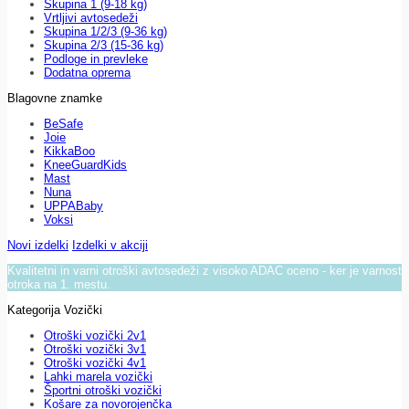
Skupina 1 (9-18 kg)
Vrtljivi avtosedeži
Skupina 1/2/3 (9-36 kg)
Skupina 2/3 (15-36 kg)
Podloge in prevleke
Dodatna oprema
Blagovne znamke
BeSafe
Joie
KikkaBoo
KneeGuardKids
Mast
Nuna
UPPABaby
Voksi
Novi izdelki
Izdelki v akciji
Kvalitetni in varni otroški avtosedeži z visoko ADAC oceno - ker je varnost
otroka na 1. mestu.
Kategorija Vozički
Otroški vozički 2v1
Otroški vozički 3v1
Otroški vozički 4v1
Lahki marela vozički
Športni otroški vozički
Košare za novorojenčka