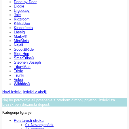
Done by Deer
Elodie
Ergobaby
Joie
Kidzroom
KikkaBoo
Kinderfeets
Lässig
Marky®
MiniMeis
Najell
Scoot&Ride
Skip Hop
SmarTrike®
Stephen Joseph
Tiba+Marl
Trixie
Trunki
Voksi
Wildride®
Novi izdelki
Izdelki v akciji
Naj bo potovanje ali potepanje z otrokom čimbolj prijetno! Izdelki za
brezskrben družinski dopust.
Kategorija Igranje
Po starosti otroka
0+ Novorojenček