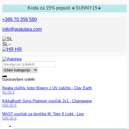
Koda za 15% popust ☀️SUNNY15☀️
+386 70 356 580
info@ajatutaja.com
SL
HR
Izpostavljeni izdelki
Beaba zložljiv šotor Breezy z UV zaščito - Clay Earth
40.00
€
KikkaBoo® Goya Platinum voziček 2v1 - Champagne
699.00
€
MAST voziček za dvojčke M. Twin X Light - Lion
699.00
€