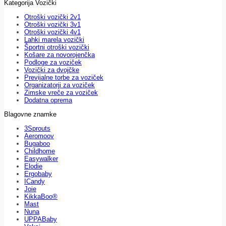
Kategorija Vozički
Otroški vozički 2v1
Otroški vozički 3v1
Otroški vozički 4v1
Lahki marela vozički
Športni otroški vozički
Košare za novorojenčka
Podloge za voziček
Vozički za dvojčke
Previjalne torbe za voziček
Organizatorji za voziček
Zimske vreče za voziček
Dodatna oprema
Blagovne znamke
3Sprouts
Aeromoov
Bugaboo
Childhome
Easywalker
Elodie
Ergobaby
ICandy
Joie
KikkaBoo®
Mast
Nuna
UPPABaby