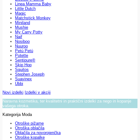
Linea Mamma Baby
Little Dutch
Magic
Matchstick Monkey
Miniland
Mushie
My Carry Potty
Naif
Nosiboo
Nuuroo
Petú Petú
Potette
Sentipure®
Skip Hop
Squitos
Stephen Joseph
Suavinex
Ubbi
Novi izdelki
Izdelki v akciji
Naravna kozmetika, ter kvalitetni in praktični izdelki za nego in kopanje
vašega otroka.
Kategorija Moda
Otroške pižame
Otroška oblačila
Oblačila za novorojenčka
Otroške kopalke