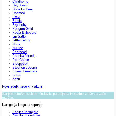
Childhome
DayDream
Done by Deer
Doomoo
Effiki
Elodie
Ergobaby
Kenguru Gold
Koala Babycare
Lip Satler
Little Dutch
Nuna
Nuuroo
Pearhead
Rabbit&Friends
Red Castle
Sleepytroll
Stephen Joseph
Sweet Dreamers
Voksi
Zazu
Novi izdelki
Izdelki v akciji
Sanjske otroške sobice, čudovita posteljnina in spalne vreče za vaše
malčke.
Kategorija Nega in kopanje
Banjice in stojala
Previjalne podloge