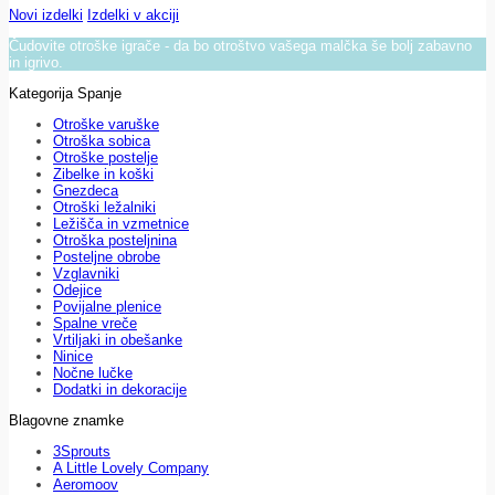
Novi izdelki
Izdelki v akciji
Čudovite otroške igrače - da bo otroštvo vašega malčka še bolj zabavno
in igrivo.
Kategorija Spanje
Otroške varuške
Otroška sobica
Otroške postelje
Zibelke in koški
Gnezdeca
Otroški ležalniki
Ležišča in vzmetnice
Otroška posteljnina
Posteljne obrobe
Vzglavniki
Odejice
Povijalne plenice
Spalne vreče
Vrtiljaki in obešanke
Ninice
Nočne lučke
Dodatki in dekoracije
Blagovne znamke
3Sprouts
A Little Lovely Company
Aeromoov