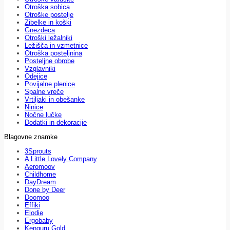
Otroška sobica
Otroške postelje
Zibelke in koški
Gnezdeca
Otroški ležalniki
Ležišča in vzmetnice
Otroška posteljnina
Posteljne obrobe
Vzglavniki
Odejice
Povijalne plenice
Spalne vreče
Vrtiljaki in obešanke
Ninice
Nočne lučke
Dodatki in dekoracije
Blagovne znamke
3Sprouts
A Little Lovely Company
Aeromoov
Childhome
DayDream
Done by Deer
Doomoo
Effiki
Elodie
Ergobaby
Kenguru Gold