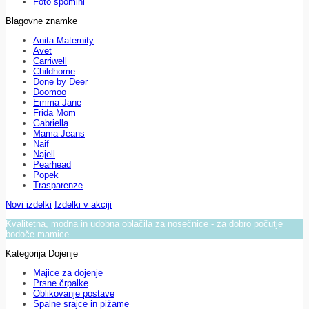
Foto spomini
Blagovne znamke
Anita Maternity
Avet
Carriwell
Childhome
Done by Deer
Doomoo
Emma Jane
Frida Mom
Gabriella
Mama Jeans
Naif
Najell
Pearhead
Popek
Trasparenze
Novi izdelki
Izdelki v akciji
Kvalitetna, modna in udobna oblačila za nosečnice - za dobro počutje
bodoče mamice.
Kategorija Dojenje
Majice za dojenje
Prsne črpalke
Oblikovanje postave
Spalne srajce in pižame