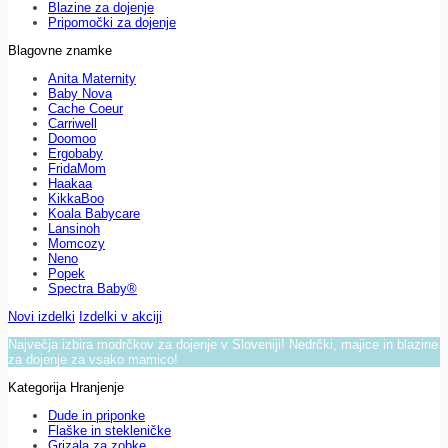
Blazine za dojenje
Pripomočki za dojenje
Blagovne znamke
Anita Maternity
Baby Nova
Cache Coeur
Carriwell
Doomoo
Ergobaby
FridaMom
Haakaa
KikkaBoo
Koala Babycare
Lansinoh
Momcozy
Neno
Popek
Spectra Baby®
Novi izdelki
Izdelki v akciji
Največja izbira modrčkov za dojenje v Sloveniji! Nedrčki, majice in blazine
za dojenje za vsako mamico!
Kategorija Hranjenje
Dude in priponke
Flaške in stekleničke
Grizala za zobke