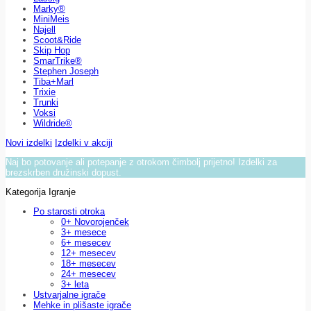
Marky®
MiniMeis
Najell
Scoot&Ride
Skip Hop
SmarTrike®
Stephen Joseph
Tiba+Marl
Trixie
Trunki
Voksi
Wildride®
Novi izdelki
Izdelki v akciji
Naj bo potovanje ali potepanje z otrokom čimbolj prijetno! Izdelki za
brezskrben družinski dopust.
Kategorija Igranje
Po starosti otroka
0+ Novorojenček
3+ mesece
6+ mesecev
12+ mesecev
18+ mesecev
24+ mesecev
3+ leta
Ustvarjalne igrače
Mehke in plišaste igrače