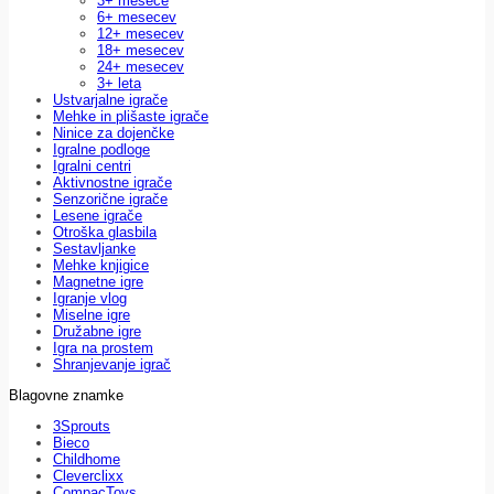
3+ mesece
6+ mesecev
12+ mesecev
18+ mesecev
24+ mesecev
3+ leta
Ustvarjalne igrače
Mehke in plišaste igrače
Ninice za dojenčke
Igralne podloge
Igralni centri
Aktivnostne igrače
Senzorične igrače
Lesene igrače
Otroška glasbila
Sestavljanke
Mehke knjigice
Magnetne igre
Igranje vlog
Miselne igre
Družabne igre
Igra na prostem
Shranjevanje igrač
Blagovne znamke
3Sprouts
Bieco
Childhome
Cleverclixx
CompacToys