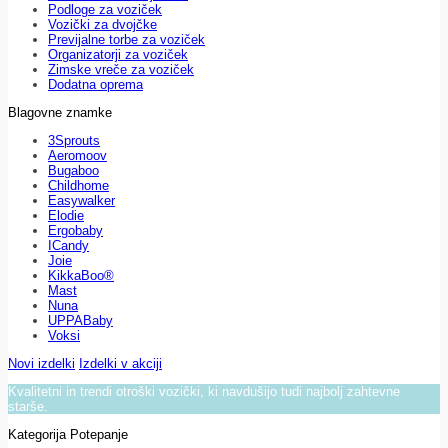
Podloge za voziček
Vozički za dvojčke
Previjalne torbe za voziček
Organizatorji za voziček
Zimske vreče za voziček
Dodatna oprema
Blagovne znamke
3Sprouts
Aeromoov
Bugaboo
Childhome
Easywalker
Elodie
Ergobaby
ICandy
Joie
KikkaBoo®
Mast
Nuna
UPPABaby
Voksi
Novi izdelki
Izdelki v akciji
Kvalitetni in trendi otroški vozički, ki navdušijo tudi najbolj zahtevne
starše.
Kategorija Potepanje