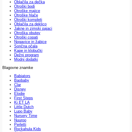
Oblačila za dečka
Otroški bodi
Otroške majice
Otroške hlače
Otroški kompleti
Oblačila za deklico
Jakne in zimski pajaci
Otroška obutev
Otroški copati
Nogavice in žabice
Sončna očala
Kape in klobučki
Dežni program
Modni dodatki
Blagovne znamke
Babiators
Baobaby
Clar
Disney
Elodie
First Steps
Ki ET LA
Little Dutch
Lupo Baby
Nursery Time
Nuuroo
Perletti
Rockahula Kids