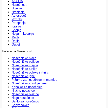
AKCIJA
Nosečnost
Dojenje
Hranjenje
Avtosedeži
Vozički
Potepanje
Igranje
Spanje
Nega in kopanje
Moda
Darila
Outlet
Kategorija Nosečnost
Nosečniške hlače
Nosečniške pajkice
Nosečniške majice
Nosečniške tunike
Nosečniške obleke in krila
Nosečniške jope
Pižame za nosečnice in mamice
Nosečniško spodnje perilo
Kopalke za nosečnice
Hlačne nogavice
Nosečniške blazine
Nega nosečnice
Darilo za nosečnico
Babyshower