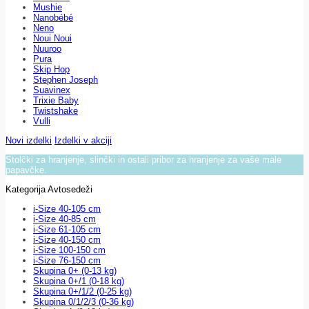
Mushie
Nanobébé
Neno
Noui Noui
Nuuroo
Pura
Skip Hop
Stephen Joseph
Suavinex
Trixie Baby
Twistshake
Vulli
Novi izdelki
Izdelki v akciji
Stolčki za hranjenje, slinčki in ostali pribor za hranjenje za vaše male
papavčke.
Kategorija Avtosedeži
i-Size 40-105 cm
i-Size 40-85 cm
i-Size 61-105 cm
i-Size 40-150 cm
i-Size 100-150 cm
i-Size 76-150 cm
Skupina 0+ (0-13 kg)
Skupina 0+/1 (0-18 kg)
Skupina 0+/1/2 (0-25 kg)
Skupina 0/1/2/3 (0-36 kg)