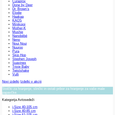
Curaprox
Done by Deer
Dr. Brown’s
Elodie
Haakaa
KAOS
Minikoioi
Mother-K
Mushie
Nanobébé
Neno
Noui Noui
Nuuroo
Pura
Skip Hop
Stephen Joseph
Suavinex
Trixie Baby
Twistshake
Vulli
Novi izdelki
Izdelki v akciji
Stolčki za hranjenje, slinčki in ostali pribor za hranjenje za vaše male
papavčke.
Kategorija Avtosedeži
i-Size 40-105 cm
i-Size 40-85 cm
i-Size 61-105 cm