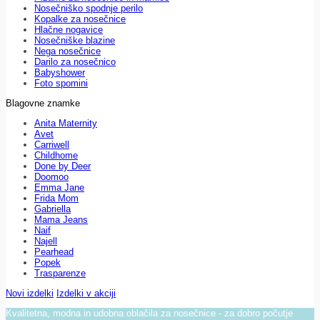
Nosečniško spodnje perilo
Kopalke za nosečnice
Hlačne nogavice
Nosečniške blazine
Nega nosečnice
Darilo za nosečnico
Babyshower
Foto spomini
Blagovne znamke
Anita Maternity
Avet
Carriwell
Childhome
Done by Deer
Doomoo
Emma Jane
Frida Mom
Gabriella
Mama Jeans
Naif
Najell
Pearhead
Popek
Trasparenze
Novi izdelki
Izdelki v akciji
Kvalitetna, modna in udobna oblačila za nosečnice - za dobro počutje