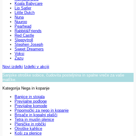
Koala Babycare
Lip Satler
Little Dutch
Nuna
Nuuroo
Pearhead
Rabbit&Friends
Red Castle
Sleepytroll
Stephen Joseph
Sweet Dreamers
Voksi
Zazu
Novi izdelki
Izdelki v akciji
Sanjske otroške sobice, čudovita posteljnina in spalne vreče za vaše
malčke.
Kategorija Nega in kopanje
Banjice in stojala
Previjalne podloge
Previjalne komode
Pripomočki za nego in kopanje
Brisače in kopalni plašči
Tetra in muslin plenice
Pleničke in robčki
Otroške kahlice
Koši za plenice