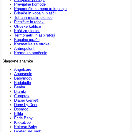
Previjalne komode
Pripomočki za nego in kopanje
Brisače in kopalni plašči
Tetra in muslin plenice
Pleničke in robčki
Otroške kahlice
Koši za plenice
Termometri in aspiratorji
Kopalne igrače
Kozmetika za otroke
Antirepelenti
Kreme za sončenje
Blagovne znamke
Angelcare
Aquascale
Babymoov
Badabulle
Beaba
Biarritz
Curaprox
Diaper Genie®
Done by Deer
Doomoo
Effiki
Frida Baby
KikkaBoo
Kokoso Baby
Licetec V-Comb