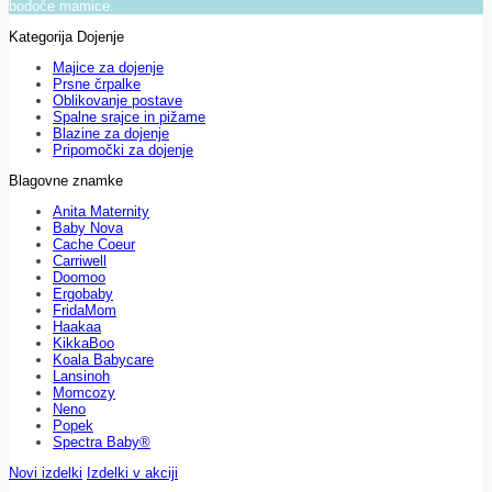
bodoče mamice.
Kategorija Dojenje
Majice za dojenje
Prsne črpalke
Oblikovanje postave
Spalne srajce in pižame
Blazine za dojenje
Pripomočki za dojenje
Blagovne znamke
Anita Maternity
Baby Nova
Cache Coeur
Carriwell
Doomoo
Ergobaby
FridaMom
Haakaa
KikkaBoo
Koala Babycare
Lansinoh
Momcozy
Neno
Popek
Spectra Baby®
Novi izdelki
Izdelki v akciji