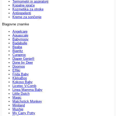
Termometri in aspiratorji
Kopalne igrače
Kozmetika za otroke
Antirepelenti
Kreme za sončenje
Blagovne znamke
Angelcare
Aquascale
Babymoov
Badabulle
Beaba
Biarritz
Curaprox
Diaper Genie®
Done by Deer
Doomoo
Effiki
Frida Baby
KikkaBoo
Kokoso Baby
Licetec V-Comb
Linea Mamma Baby
Little Dutch
Magic
Matchstick Monkey
Miniland
Mushie
My Carry Potty