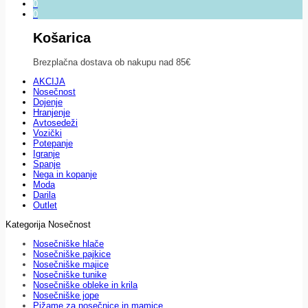
0
0
Košarica
Brezplačna dostava ob nakupu nad 85€
AKCIJA
Nosečnost
Dojenje
Hranjenje
Avtosedeži
Vozički
Potepanje
Igranje
Spanje
Nega in kopanje
Moda
Darila
Outlet
Kategorija Nosečnost
Nosečniške hlače
Nosečniške pajkice
Nosečniške majice
Nosečniške tunike
Nosečniške obleke in krila
Nosečniške jope
Pižame za nosečnice in mamice