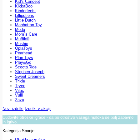
Kid's Concept
KikkaBoo
Kinderfeets
Lilliputiens
Little Dutch
Manhattan Toy
Modu
Mom`s Care
Muffik®
Mushie
OplaToys
Pearhead
Plan Toys
Play&Go
Scoot&Ride
Stephen Joseph
Sweet Dreamers
Trixie
Tryco
Vilac
Vulli
Zazu
Novi izdelki
Izdelki v akciji
Čudovite otroške igrače - da bo otroštvo vašega malčka še bolj zabavno
in igrivo.
Kategorija Spanje
Otroške varuške