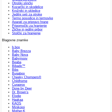
Otroški slinčki
Kozarčki in skodelice
Krožniki in skledice
Jedilni seti za otroke
Termo posodice in termovke
Aparati za pripravo hrane
Pripomočki za hranjenje
Žličke in jedilni pribor
Stolčki za hranjenje
Blagovne znamke
b.box
Baby Brezza
Baby Nova
Babymoov
Beaba
Bibado™
Bibs
Bugaboo
Cheeky Chompers®
Childhome
Curaprox
Done by Deer
Dr. Brown’s
Elodie
Haakaa
KAOS
Minikoioi
Mother-K