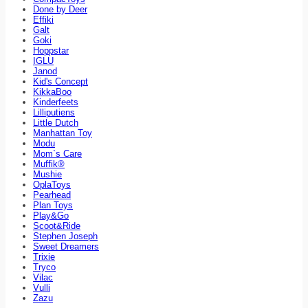
Done by Deer
Effiki
Galt
Goki
Hoppstar
IGLU
Janod
Kid's Concept
KikkaBoo
Kinderfeets
Lilliputiens
Little Dutch
Manhattan Toy
Modu
Mom`s Care
Muffik®
Mushie
OplaToys
Pearhead
Plan Toys
Play&Go
Scoot&Ride
Stephen Joseph
Sweet Dreamers
Trixie
Tryco
Vilac
Vulli
Zazu