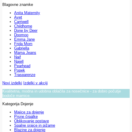
Blagovne znamke
Anita Maternity
Avet
Carriwell
Childhome
Done by Deer
Doomoo
Emma Jane
Frida Mom
Gabriella
Mama Jeans
Naif
Najell
Pearhead
Popek
Trasparenze
Novi izdelki
Izdelki v akciji
Kvalitetna, modna in udobna oblačila za nosečnice - za dobro počutje
bodoče mamice.
Kategorija Dojenje
Majice za dojenje
Prsne črpalke
Oblikovanje postave
Spalne srajce in pižame
Blazine za dojenje