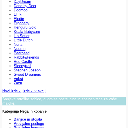
DayDream
Done by Deer
Doomoo
Effiki
Elodie
Ergobaby
Kenguru Gold
Koala Babycare
Lip Satler
Little Dutch
Nuna
Nuuroo
Pearhead
Rabbit&Friends
Red Castle
Sleepytroll
Stephen Joseph
Sweet Dreamers
Voksi
Zazu
Novi izdelki
Izdelki v akciji
Sanjske otroške sobice, čudovita posteljnina in spalne vreče za vaše
malčke.
Kategorija Nega in kopanje
Banjice in stojala
Previjalne podloge
Previjalne komode