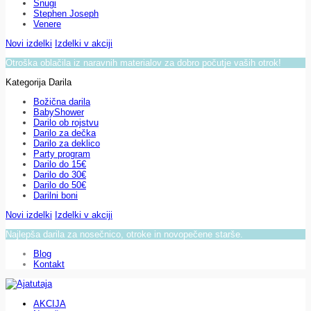
Snugi
Stephen Joseph
Venere
Novi izdelki
Izdelki v akciji
Otroška oblačila iz naravnih materialov za dobro počutje vaših otrok!
Kategorija Darila
Božična darila
BabyShower
Darilo ob rojstvu
Darilo za dečka
Darilo za deklico
Party program
Darilo do 15€
Darilo do 30€
Darilo do 50€
Darilni boni
Novi izdelki
Izdelki v akciji
Najlepša darila za nosečnico, otroke in novopečene starše.
Blog
Kontakt
AKCIJA