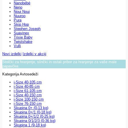
Nanobébé
Neno
Noui Noui
Nuuroo
Pura
Skip Hop
Stephen Joseph
Suavinex
Trixie Baby
Twistshake
Vulli
Novi izdelki
Izdelki v akciji
Stolčki za hranjenje, slinčki in ostali pribor za hranjenje za vaše male
papavčke.
Kategorija Avtosedeži
i-Size 40-105 cm
i-Size 40-85 cm
i-Size 61-105 cm
i-Size 40-150 cm
i-Size 100-150 cm
i-Size 76-150 cm
Skupina 0+ (0-13 kg)
Skupina 0+/1 (0-18 kg)
Skupina 0+/1/2 (0-25 kg)
Skupina 0/1/2/3 (0-36 kg)
Skupina 1 (9-18 kg)