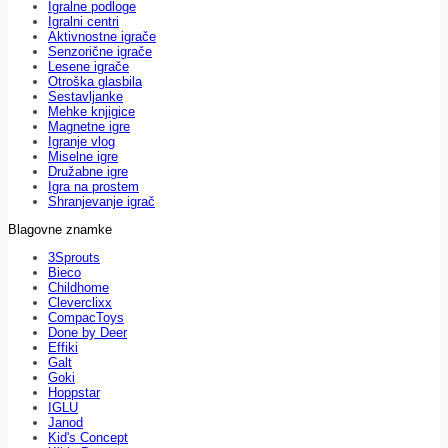
Igralne podloge
Igralni centri
Aktivnostne igrače
Senzorične igrače
Lesene igrače
Otroška glasbila
Sestavljanke
Mehke knjigice
Magnetne igre
Igranje vlog
Miselne igre
Družabne igre
Igra na prostem
Shranjevanje igrač
Blagovne znamke
3Sprouts
Bieco
Childhome
Cleverclixx
CompacToys
Done by Deer
Effiki
Galt
Goki
Hoppstar
IGLU
Janod
Kid's Concept