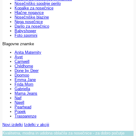
Nosečniško spodnje perilo
Kopalke za nosečnice
Hlačne nogavice
Nosečniške blazine
Nega nosečnice
Darilo za nosečnico
Babyshower
Foto spomini
Blagovne znamke
Anita Maternity
Avet
Carriwell
Childhome
Done by Deer
Doomoo
Emma Jane
Frida Mom
Gabriella
Mama Jeans
Naif
Najell
Pearhead
Popek
Trasparenze
Novi izdelki
Izdelki v akciji
Kvalitetna, modna in udobna oblačila za nosečnice - za dobro počutje