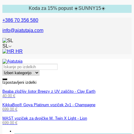
Koda za 15% popust ☀️SUNNY15☀️
+386 70 356 580
info@ajatutaja.com
SL
HR
Izpostavljeni izdelki
Beaba zložljiv šotor Breezy z UV zaščito - Clay Earth
40.00
€
KikkaBoo® Goya Platinum voziček 2v1 - Champagne
699.00
€
MAST voziček za dvojčke M. Twin X Light - Lion
699.00
€