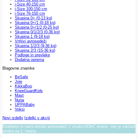
i-Size 40-150 cm
i-Size 100-150 cm
i-Size 76-150 cm
Skupina 0+ (0-13 kg)
Skupina 0+/1 (0-18 kg)
Skupina 0+/1/2 (0-25 kg)
Skupina 0/1/2/3 (0-36 kg)
Skupina 1 (9-18 kg)
Vrtljivi avtosedeži
Skupina 1/2/3 (9-36 kg)
Skupina 2/3 (15-36 kg)
Podloge in prevleke
Dodatna oprema
Blagovne znamke
BeSafe
Joie
KikkaBoo
KneeGuardKids
Mast
Nuna
UPPABaby
Voksi
Novi izdelki
Izdelki v akciji
Kvalitetni in varni otroški avtosedeži z visoko ADAC oceno - ker je varnost
otroka na 1. mestu.