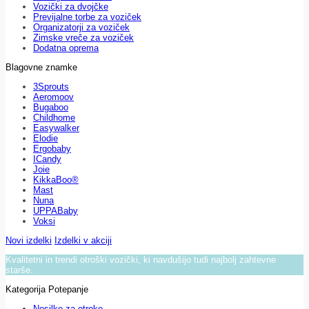
Vozički za dvojčke
Previjalne torbe za voziček
Organizatorji za voziček
Zimske vreče za voziček
Dodatna oprema
Blagovne znamke
3Sprouts
Aeromoov
Bugaboo
Childhome
Easywalker
Elodie
Ergobaby
ICandy
Joie
KikkaBoo®
Mast
Nuna
UPPABaby
Voksi
Novi izdelki
Izdelki v akciji
Kvalitetni in trendi otroški vozički, ki navdušijo tudi najbolj zahtevne
starše.
Kategorija Potepanje
Nosilke za otroke