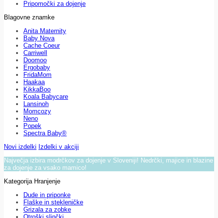
Pripomočki za dojenje
Blagovne znamke
Anita Maternity
Baby Nova
Cache Coeur
Carriwell
Doomoo
Ergobaby
FridaMom
Haakaa
KikkaBoo
Koala Babycare
Lansinoh
Momcozy
Neno
Popek
Spectra Baby®
Novi izdelki
Izdelki v akciji
Največja izbira modrčkov za dojenje v Sloveniji! Nedrčki, majice in blazine
za dojenje za vsako mamico!
Kategorija Hranjenje
Dude in priponke
Flaške in stekleničke
Grizala za zobke
Otroški slinčki