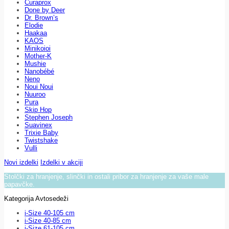
Curaprox
Done by Deer
Dr. Brown’s
Elodie
Haakaa
KAOS
Minikoioi
Mother-K
Mushie
Nanobébé
Neno
Noui Noui
Nuuroo
Pura
Skip Hop
Stephen Joseph
Suavinex
Trixie Baby
Twistshake
Vulli
Novi izdelki
Izdelki v akciji
Stolčki za hranjenje, slinčki in ostali pribor za hranjenje za vaše male
papavčke.
Kategorija Avtosedeži
i-Size 40-105 cm
i-Size 40-85 cm
i-Size 61-105 cm