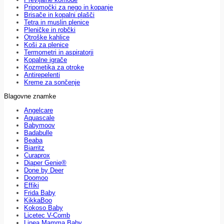
Pripomočki za nego in kopanje
Brisače in kopalni plašči
Tetra in muslin plenice
Pleničke in robčki
Otroške kahlice
Koši za plenice
Termometri in aspiratorji
Kopalne igrače
Kozmetika za otroke
Antirepelenti
Kreme za sončenje
Blagovne znamke
Angelcare
Aquascale
Babymoov
Badabulle
Beaba
Biarritz
Curaprox
Diaper Genie®
Done by Deer
Doomoo
Effiki
Frida Baby
KikkaBoo
Kokoso Baby
Licetec V-Comb
Linea Mamma Baby