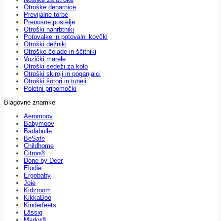
Otroške denarnice
Previjalne torbe
Prenosne postelje
Otroški nahrbtniki
Potovalke in potovalni kovčki
Otroški dežniki
Otroške čelade in ščitniki
Vozički marele
Otroški sedeži za kolo
Otroški skiroji in poganjalci
Otroški šotori in tuneli
Poletni pripomočki
Blagovne znamke
Aeromoov
Babymoov
Badabulle
BeSafe
Childhome
Citron®
Done by Deer
Elodie
Ergobaby
Joie
Kidzroom
KikkaBoo
Kinderfeets
Lässig
Marky®