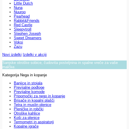
Little Dutch
Nuna
Nuuroo
Pearhead
Rabbit&Friends
Red Castle
Sleepytroll
Stephen Joseph
Sweet Dreamers
Voksi
Zazu
Novi izdelki
Izdelki v akciji
Sanjske otroške sobice, čudovita posteljnina in spalne vreče za vaše
malčke.
Kategorija Nega in kopanje
Banjice in stojala
Previjalne podloge
Previjalne komode
Pripomočki za nego in kopanje
Brisače in kopalni plašči
Tetra in muslin plenice
Pleničke in robčki
Otroške kahlice
Koši za plenice
Termometri in aspiratorji
Kopalne igrače