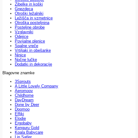
Zibelke in koški
Gnezdeca
Otroški ležalniki
Ležišča in vzmetnice
Otroška posteljnina
Posteljne obrobe
Vzglavniki
Odejice
Povijalne plenice
Spalne vreče
Vrtiljaki in obešanke
Ninice
Nočne lučke
Dodatki in dekoracije
Blagovne znamke
3Sprouts
A Little Lovely Company
Aeromoov
Childhome
DayDream
Done by Deer
Doomoo
Effiki
Elodie
Ergobaby
Kenguru Gold
Koala Babycare
Lip Satler