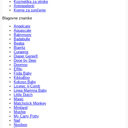
Kozmetika za otroke
Antirepelenti
Kreme za sončenje
Blagovne znamke
Angelcare
Aquascale
Babymoov
Badabulle
Beaba
Biarritz
Curaprox
Diaper Genie®
Done by Deer
Doomoo
Effiki
Frida Baby
KikkaBoo
Kokoso Baby
Licetec V-Comb
Linea Mamma Baby
Little Dutch
Magic
Matchstick Monkey
Miniland
Mushie
My Carry Potty
Naif
Nosiboo