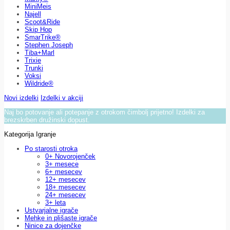
MiniMeis
Najell
Scoot&Ride
Skip Hop
SmarTrike®
Stephen Joseph
Tiba+Marl
Trixie
Trunki
Voksi
Wildride®
Novi izdelki
Izdelki v akciji
Naj bo potovanje ali potepanje z otrokom čimbolj prijetno! Izdelki za
brezskrben družinski dopust.
Kategorija Igranje
Po starosti otroka
0+ Novorojenček
3+ mesece
6+ mesecev
12+ mesecev
18+ mesecev
24+ mesecev
3+ leta
Ustvarjalne igrače
Mehke in plišaste igrače
Ninice za dojenčke