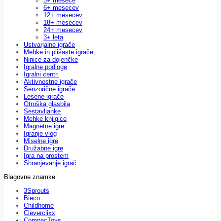
3+ mesece
6+ mesecev
12+ mesecev
18+ mesecev
24+ mesecev
3+ leta
Ustvarjalne igrače
Mehke in plišaste igrače
Ninice za dojenčke
Igralne podloge
Igralni centri
Aktivnostne igrače
Senzorične igrače
Lesene igrače
Otroška glasbila
Sestavljanke
Mehke knjigice
Magnetne igre
Igranje vlog
Miselne igre
Družabne igre
Igra na prostem
Shranjevanje igrač
Blagovne znamke
3Sprouts
Bieco
Childhome
Cleverclixx
CompacToys