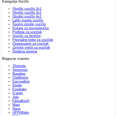
Kategorija Vozički
Otroški vozički 2v1
Otroški vozički 3v1
Otroški vozički 4v1
Lahki marela vozički
Športni otroški vozički
Košare za novorojenčka
Podloge za voziček
Vozički za dvojčke
Previjalne torbe za voziček
Organizatorji za voziček
Zimske vreče za voziček
Dodatna oprema
Blagovne znamke
3Sprouts
Aeromoov
Bugaboo
Childhome
Easywalker
Elodie
Ergobaby
ICandy
Joie
KikkaBoo®
Mast
Nuna
UPPABaby