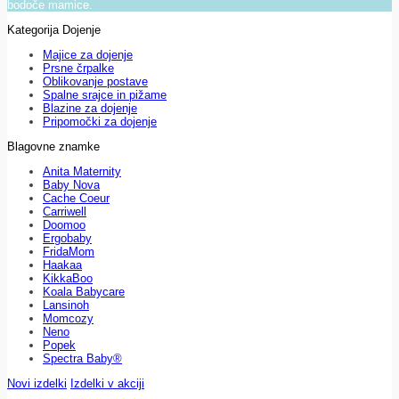
bodoče mamice.
Kategorija Dojenje
Majice za dojenje
Prsne črpalke
Oblikovanje postave
Spalne srajce in pižame
Blazine za dojenje
Pripomočki za dojenje
Blagovne znamke
Anita Maternity
Baby Nova
Cache Coeur
Carriwell
Doomoo
Ergobaby
FridaMom
Haakaa
KikkaBoo
Koala Babycare
Lansinoh
Momcozy
Neno
Popek
Spectra Baby®
Novi izdelki
Izdelki v akciji