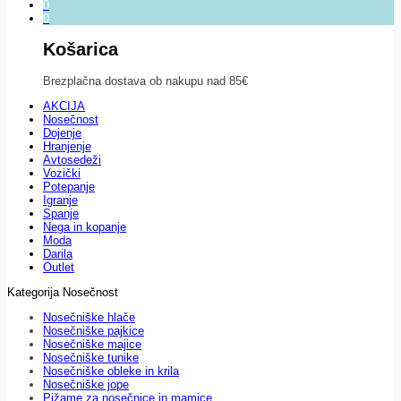
0
0
Košarica
Brezplačna dostava ob nakupu nad 85€
AKCIJA
Nosečnost
Dojenje
Hranjenje
Avtosedeži
Vozički
Potepanje
Igranje
Spanje
Nega in kopanje
Moda
Darila
Outlet
Kategorija Nosečnost
Nosečniške hlače
Nosečniške pajkice
Nosečniške majice
Nosečniške tunike
Nosečniške obleke in krila
Nosečniške jope
Pižame za nosečnice in mamice