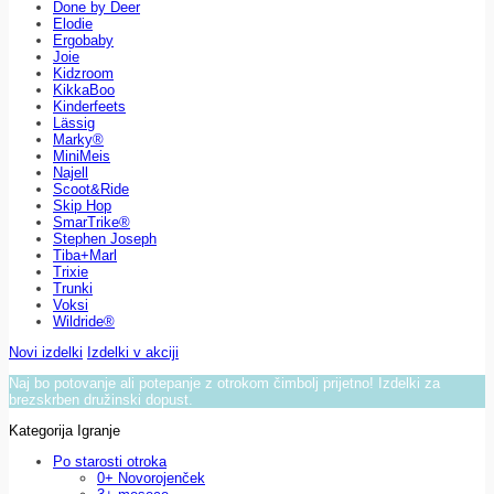
Done by Deer
Elodie
Ergobaby
Joie
Kidzroom
KikkaBoo
Kinderfeets
Lässig
Marky®
MiniMeis
Najell
Scoot&Ride
Skip Hop
SmarTrike®
Stephen Joseph
Tiba+Marl
Trixie
Trunki
Voksi
Wildride®
Novi izdelki
Izdelki v akciji
Naj bo potovanje ali potepanje z otrokom čimbolj prijetno! Izdelki za
brezskrben družinski dopust.
Kategorija Igranje
Po starosti otroka
0+ Novorojenček