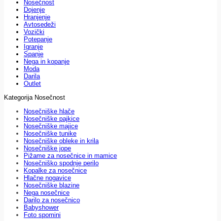
Nosečnost
Dojenje
Hranjenje
Avtosedeži
Vozički
Potepanje
Igranje
Spanje
Nega in kopanje
Moda
Darila
Outlet
Kategorija Nosečnost
Nosečniške hlače
Nosečniške pajkice
Nosečniške majice
Nosečniške tunike
Nosečniške obleke in krila
Nosečniške jope
Pižame za nosečnice in mamice
Nosečniško spodnje perilo
Kopalke za nosečnice
Hlačne nogavice
Nosečniške blazine
Nega nosečnice
Darilo za nosečnico
Babyshower
Foto spomini