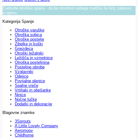
Čudovite otroške igrače - da bo otroštvo vašega malčka še bolj zabavno
in igrivo.
Kategorija Spanje
Otroške varuške
Otroška sobica
Otroške postelje
Zibelke in koški
Gnezdeca
Otroški ležalniki
Ležišča in vzmetnice
Otroška posteljnina
Posteljne obrobe
Vzglavniki
Odejice
Povijalne plenice
Spalne vreče
Vrtiljaki in obešanke
Ninice
Nočne lučke
Dodatki in dekoracije
Blagovne znamke
3Sprouts
A Little Lovely Company
Aeromoov
Childhome