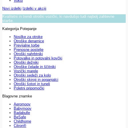
Voksi
Novi izdelki
Izdelki v akciji
Kvalitetni in trendi otroški vozički, ki navdušijo tudi najbolj zahtevne
starše.
Kategorija Potepanje
Nosilke za otroke
Otroške denarnice
Previjalne torbe
Prenosne postelje
Otroški nahrbtniki
Potovalke in potovalni kovčki
Otroški dežniki
Otroške čelade in ščitniki
Vozički marele
Otroški sedeži za kolo
Otroški skiroji in poganjalci
Otroški šotori in tuneli
Poletni pripomočki
Blagovne znamke
Aeromoov
Babymoov
Badabulle
BeSafe
Childhome
Citron®