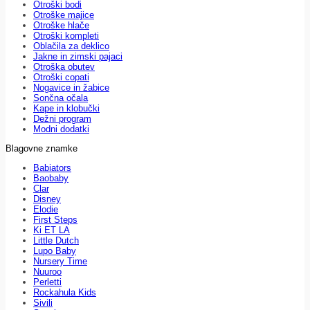
Otroški bodi
Otroške majice
Otroške hlače
Otroški kompleti
Oblačila za deklico
Jakne in zimski pajaci
Otroška obutev
Otroški copati
Nogavice in žabice
Sončna očala
Kape in klobučki
Dežni program
Modni dodatki
Blagovne znamke
Babiators
Baobaby
Clar
Disney
Elodie
First Steps
Ki ET LA
Little Dutch
Lupo Baby
Nursery Time
Nuuroo
Perletti
Rockahula Kids
Sivili