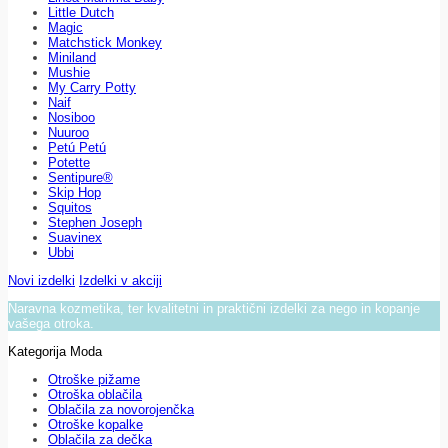
Little Dutch
Magic
Matchstick Monkey
Miniland
Mushie
My Carry Potty
Naif
Nosiboo
Nuuroo
Petú Petú
Potette
Sentipure®
Skip Hop
Squitos
Stephen Joseph
Suavinex
Ubbi
Novi izdelki
Izdelki v akciji
Naravna kozmetika, ter kvalitetni in praktični izdelki za nego in kopanje
vašega otroka.
Kategorija Moda
Otroške pižame
Otroška oblačila
Oblačila za novorojenčka
Otroške kopalke
Oblačila za dečka