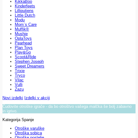
KikkaBoo
Kinderfeets
Lilliputiens
Little Dutch
Modu
Mom`s Care
Muffik®
Mushie
OplaToys
Pearhead
Plan Toys
Play&Go
Scoot&Ride
Stephen Joseph
Sweet Dreamers
Trixie
Tryco
Vilac
Vulli
Zazu
Novi izdelki
Izdelki v akciji
Čudovite otroške igrače - da bo otroštvo vašega malčka še bolj zabavno
in igrivo.
Kategorija Spanje
Otroške varuške
Otroška sobica
Otroške postelje