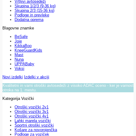
Vrtljivi avtosedeži
Skupina 1/2/3 (9-36 kg)
Skupina 2/3 (15-36 kg)
Podloge in prevleke
Dodatna oprema
Blagovne znamke
BeSafe
Joie
KikkaBoo
KneeGuardKids
Mast
Nuna
UPPABaby
Voksi
Novi izdelki
Izdelki v akciji
Kvalitetni in varni otroški avtosedeži z visoko ADAC oceno - ker je varnost
otroka na 1. mestu.
Kategorija Vozički
Otroški vozički 2v1
Otroški vozički 3v1
Otroški vozički 4v1
Lahki marela vozički
Športni otroški vozički
Košare za novorojenčka
Podloge za voziček