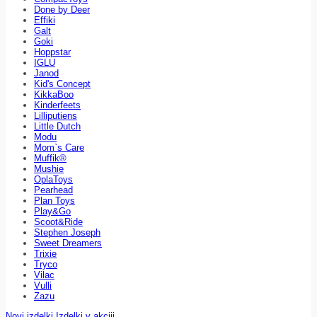
Done by Deer
Effiki
Galt
Goki
Hoppstar
IGLU
Janod
Kid's Concept
KikkaBoo
Kinderfeets
Lilliputiens
Little Dutch
Modu
Mom`s Care
Muffik®
Mushie
OplaToys
Pearhead
Plan Toys
Play&Go
Scoot&Ride
Stephen Joseph
Sweet Dreamers
Trixie
Tryco
Vilac
Vulli
Zazu
Novi izdelki
Izdelki v akciji