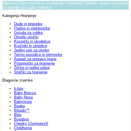
Največja izbira modrčkov za dojenje v Sloveniji! Nedrčki, majice in blazine
za dojenje za vsako mamico!
Kategorija Hranjenje
Dude in priponke
Flaške in stekleničke
Grizala za zobke
Otroški slinčki
Kozarčki in skodelice
Krožniki in skledice
Jedilni seti za otroke
Termo posodice in termovke
Aparati za pripravo hrane
Pripomočki za hranjenje
Žličke in jedilni pribor
Stolčki za hranjenje
Blagovne znamke
b.box
Baby Brezza
Baby Nova
Babymoov
Beaba
Bibado™
Bibs
Bugaboo
Cheeky Chompers®
Childhome