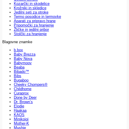
Kozarčki in skodelice
Krožniki in skledice
Jedilni seti za otroke
Termo posodice in termovke
Aparati za pripravo hrane
Pripomočki za hranjenje
Žličke in jedilni pribor
Stolčki za hranjenje
Blagovne znamke
b.box
Baby Brezza
Baby Nova
Babymoov
Beaba
Bibado™
Bibs
Bugaboo
Cheeky Chompers®
Childhome
Curaprox
Done by Deer
Dr. Brown’s
Elodie
Haakaa
KAOS
Minikoioi
Mother-K
Mushie