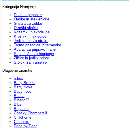
Kategorija Hranjenje
Dude in priponke
Flaške in stekleničke
Grizala za zobke
Otroški slinčki
Kozarčki in skodelice
Krožniki in skledice
Jedilni seti za otroke
Termo posodice in termovke
Aparati za pripravo hrane
Pripomočki za hranjenje
Žličke in jedilni pribor
Stolčki za hranjenje
Blagovne znamke
b.box
Baby Brezza
Baby Nova
Babymoov
Beaba
Bibado™
Bibs
Bugaboo
Cheeky Chompers®
Childhome
Curaprox
Done by Deer