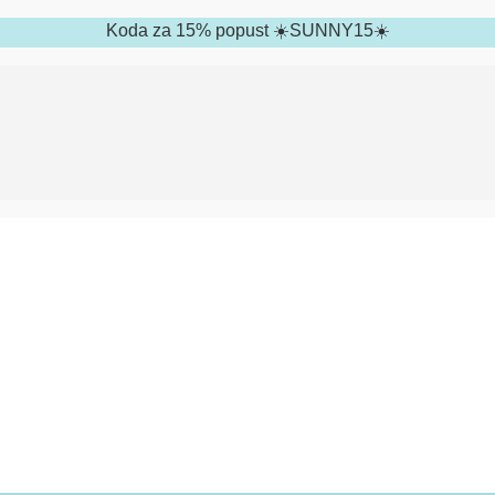
Koda za 15% popust ☀️SUNNY15☀️