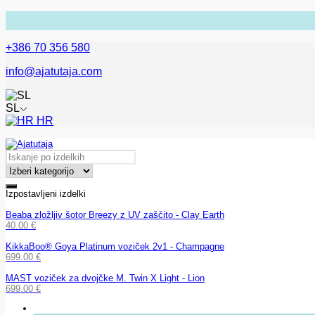
+386 70 356 580
info@ajatutaja.com
SL
HR
Izpostavljeni izdelki
Beaba zložljiv šotor Breezy z UV zaščito - Clay Earth
40.00
€
KikkaBoo® Goya Platinum voziček 2v1 - Champagne
699.00
€
MAST voziček za dvojčke M. Twin X Light - Lion
699.00
€