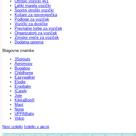
Otroški vozički 4v1
Lahki marela vozički
Športni otroški vozički
Košare za novorojenčka
Podloge za voziček
Vozički za dvojčke
Previjalne torbe za voziček
Organizatorji za voziček
Zimske vreče za voziček
Dodatna oprema
Blagovne znamke
3Sprouts
Aeromoov
Bugaboo
Childhome
Easywalker
Elodie
Ergobaby
ICandy
Joie
KikkaBoo®
Mast
Nuna
UPPABaby
Voksi
Novi izdelki
Izdelki v akciji
Kvalitetni in trendi otroški vozički, ki navdušijo tudi najbolj zahtevne starše.