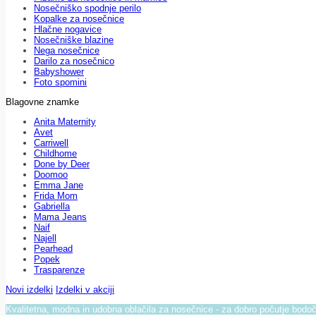
Nosečniško spodnje perilo
Kopalke za nosečnice
Hlačne nogavice
Nosečniške blazine
Nega nosečnice
Darilo za nosečnico
Babyshower
Foto spomini
Blagovne znamke
Anita Maternity
Avet
Carriwell
Childhome
Done by Deer
Doomoo
Emma Jane
Frida Mom
Gabriella
Mama Jeans
Naif
Najell
Pearhead
Popek
Trasparenze
Novi izdelki
Izdelki v akciji
Kvalitetna, modna in udobna oblačila za nosečnice - za dobro počutje bod