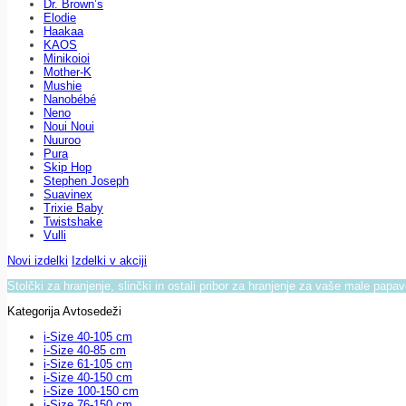
Dr. Brown’s
Elodie
Haakaa
KAOS
Minikoioi
Mother-K
Mushie
Nanobébé
Neno
Noui Noui
Nuuroo
Pura
Skip Hop
Stephen Joseph
Suavinex
Trixie Baby
Twistshake
Vulli
Novi izdelki
Izdelki v akciji
Stolčki za hranjenje, slinčki in ostali pribor za hranjenje za vaše male papa
Kategorija Avtosedeži
i-Size 40-105 cm
i-Size 40-85 cm
i-Size 61-105 cm
i-Size 40-150 cm
i-Size 100-150 cm
i-Size 76-150 cm