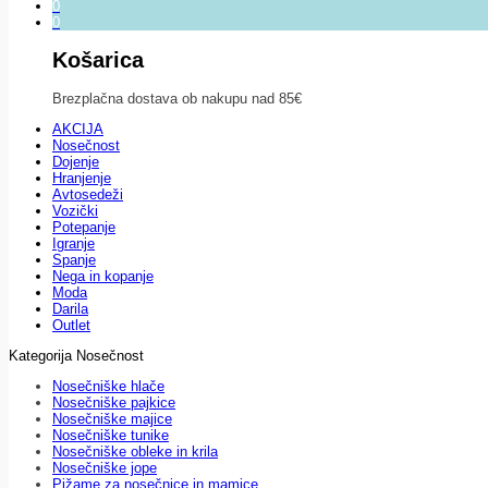
0
0
Košarica
Brezplačna dostava ob nakupu nad 85€
AKCIJA
Nosečnost
Dojenje
Hranjenje
Avtosedeži
Vozički
Potepanje
Igranje
Spanje
Nega in kopanje
Moda
Darila
Outlet
Kategorija Nosečnost
Nosečniške hlače
Nosečniške pajkice
Nosečniške majice
Nosečniške tunike
Nosečniške obleke in krila
Nosečniške jope
Pižame za nosečnice in mamice