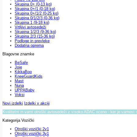
Skupina 0+ (0-13 kg)
Skupina 0+/1 (0-18 kg)
Skupina 0+/1/2 (0-25 kg)
Skupina 0/1/2/3 (0-36 kg)
Skupina 1 (9-18 kg)
Vrtljivi avtosedeži
Skupina 1/2/3 (9-36 kg)
Skupina 2/3 (15-36 kg)
Podloge in prevleke
Dodatna oprema
Blagovne znamke
BeSafe
Joie
KikkaBoo
KneeGuardKids
Mast
Nuna
UPPABaby
Voksi
Novi izdelki
Izdelki v akciji
Kvalitetni in varni otroški avtosedeži z visoko ADAC oceno - ker je varnost 
Kategorija Vozički
Otroški vozički 2v1
Otroški vozički 3v1