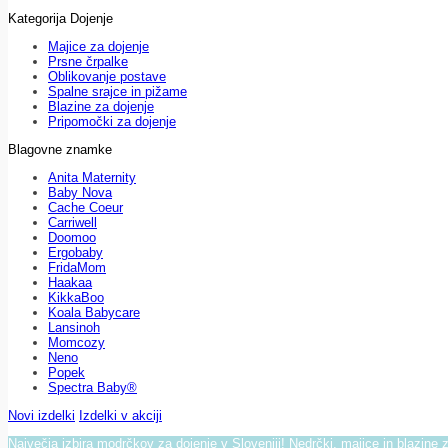
Kategorija Dojenje
Majice za dojenje
Prsne črpalke
Oblikovanje postave
Spalne srajce in pižame
Blazine za dojenje
Pripomočki za dojenje
Blagovne znamke
Anita Maternity
Baby Nova
Cache Coeur
Carriwell
Doomoo
Ergobaby
FridaMom
Haakaa
KikkaBoo
Koala Babycare
Lansinoh
Momcozy
Neno
Popek
Spectra Baby®
Novi izdelki
Izdelki v akciji
Največja izbira modrčkov za dojenje v Sloveniji! Nedrčki, majice in blazine