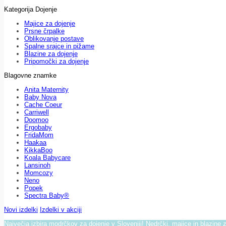
Kategorija Dojenje
Majice za dojenje
Prsne črpalke
Oblikovanje postave
Spalne srajce in pižame
Blazine za dojenje
Pripomočki za dojenje
Blagovne znamke
Anita Maternity
Baby Nova
Cache Coeur
Carriwell
Doomoo
Ergobaby
FridaMom
Haakaa
KikkaBoo
Koala Babycare
Lansinoh
Momcozy
Neno
Popek
Spectra Baby®
Novi izdelki
Izdelki v akciji
Največja izbira modrčkov za dojenje v Sloveniji! Nedrčki, majice in blazine