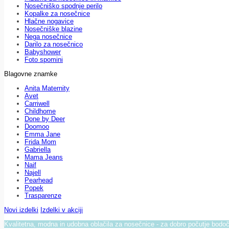
Nosečniško spodnje perilo
Kopalke za nosečnice
Hlačne nogavice
Nosečniške blazine
Nega nosečnice
Darilo za nosečnico
Babyshower
Foto spomini
Blagovne znamke
Anita Maternity
Avet
Carriwell
Childhome
Done by Deer
Doomoo
Emma Jane
Frida Mom
Gabriella
Mama Jeans
Naif
Najell
Pearhead
Popek
Trasparenze
Novi izdelki
Izdelki v akciji
Kvalitetna, modna in udobna oblačila za nosečnice - za dobro počutje bod