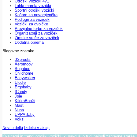
Otroški vozički 4v1
Lahki marela vozički
Športni otroški vozički
Košare za novorojenčka
Podloge za voziček
Vozički za dvojčke
Previjalne torbe za voziček
Organizatorji za voziček
Zimske vreče za voziček
Dodatna oprema
Blagovne znamke
3Sprouts
Aeromoov
Bugaboo
Childhome
Easywalker
Elodie
Ergobaby
ICandy
Joie
KikkaBoo®
Mast
Nuna
UPPABaby
Voksi
Novi izdelki
Izdelki v akciji
Kvalitetni in trendi otroški vozički, ki navdušijo tudi najbolj zahtevne starše.