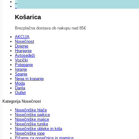
0
0
Košarica
Brezplačna dostava ob nakupu nad 85€
AKCIJA
Nosečnost
Dojenje
Hranjenje
Avtosedeži
Vozički
Potepanje
Igranje
Spanje
Nega in kopanje
Moda
Darila
Outlet
Kategorija Nosečnost
Nosečniške hlače
Nosečniške pajkice
Nosečniške majice
Nosečniške tunike
Nosečniške obleke in krila
Nosečniške jope
Pižame za nosečnice in mamice