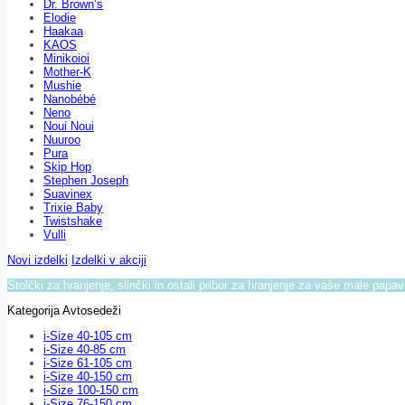
Dr. Brown’s
Elodie
Haakaa
KAOS
Minikoioi
Mother-K
Mushie
Nanobébé
Neno
Noui Noui
Nuuroo
Pura
Skip Hop
Stephen Joseph
Suavinex
Trixie Baby
Twistshake
Vulli
Novi izdelki
Izdelki v akciji
Stolčki za hranjenje, slinčki in ostali pribor za hranjenje za vaše male papa
Kategorija Avtosedeži
i-Size 40-105 cm
i-Size 40-85 cm
i-Size 61-105 cm
i-Size 40-150 cm
i-Size 100-150 cm
i-Size 76-150 cm