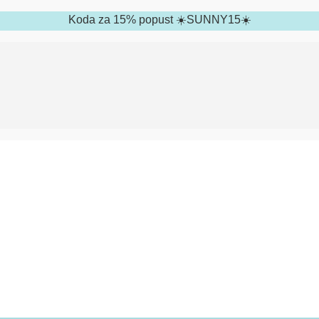
Koda za 15% popust ☀️SUNNY15☀️