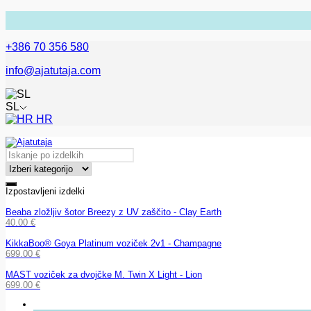
+386 70 356 580
info@ajatutaja.com
SL
HR
Izpostavljeni izdelki
Beaba zložljiv šotor Breezy z UV zaščito - Clay Earth
40.00
€
KikkaBoo® Goya Platinum voziček 2v1 - Champagne
699.00
€
MAST voziček za dvojčke M. Twin X Light - Lion
699.00
€