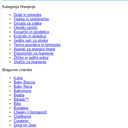
Kategorija Hranjenje
Dude in priponke
Flaške in stekleničke
Grizala za zobke
Otroški slinčki
Kozarčki in skodelice
Krožniki in skledice
Jedilni seti za otroke
Termo posodice in termovke
Aparati za pripravo hrane
Pripomočki za hranjenje
Žličke in jedilni pribor
Stolčki za hranjenje
Blagovne znamke
b.box
Baby Brezza
Baby Nova
Babymoov
Beaba
Bibado™
Bibs
Bugaboo
Cheeky Chompers®
Childhome
Curaprox
Done by Deer