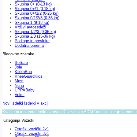
Skupina 0+ (0-13 kg)
Skupina 0+/1 (0-18 kg)
Skupina 0+/1/2 (0-25 kg)
Skupina 0/1/2/3 (0-36 kg)
Skupina 1 (9-18 kg)
Vrtljivi avtosedeži
Skupina 1/2/3 (9-36 kg)
Skupina 2/3 (15-36 kg)
Podloge in prevleke
Dodatna oprema
Blagovne znamke
BeSafe
Joie
KikkaBoo
KneeGuardKids
Mast
Nuna
UPPABaby
Voksi
Novi izdelki
Izdelki v akciji
Kvalitetni in varni otroški avtosedeži z visoko ADAC oceno - ker je varnost 
Kategorija Vozički
Otroški vozički 2v1
Otroški vozički 3v1