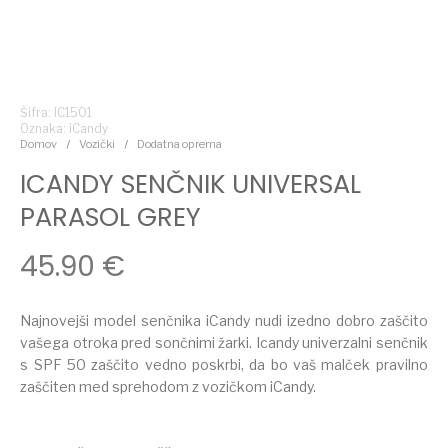
Šifra: IC1501
Oznaka:
iCandy
Domov
/
Vozički
/
Dodatna oprema
ICANDY SENČNIK UNIVERSAL
PARASOL GREY
45.90
€
Najnovejši model senčnika iCandy nudi izedno dobro zaščito
vašega otroka pred sončnimi žarki. Icandy univerzalni senčnik
s SPF 50 zaščito vedno poskrbi, da bo vaš malček pravilno
zaščiten med sprehodom z vozičkom iCandy.