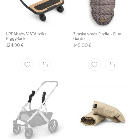
UPPAbaby VISTA rolka
Zimska vreča Elodie – Blue
PiggyBack
Garden
124.90
€
149.00
€