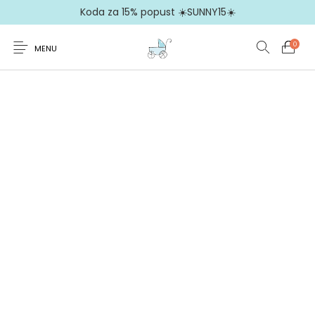
Koda za 15% popust ☀️SUNNY15☀️
0
MENU