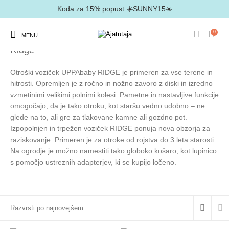
Koda za 15% popust ☀️SUNNY15☀️
0
MENU
Domov
/
Izdelki označeni z “Ridge”
Ridge
Otroški voziček UPPAbaby RIDGE je primeren za vse terene in
hitrosti. Opremljen je z ročno in nožno zavoro z diski in izredno
vzmetinimi velikimi polnimi kolesi. Pametne in nastavljive funkcĳe
omogočajo, da je tako otroku, kot staršu vedno udobno – ne
glede na to, ali gre za tlakovane kamne ali gozdno pot.
Izpopolnjen in trpežen voziček RIDGE ponuja nova obzorja za
raziskovanje. Primeren je za otroke od rojstva do 3 leta starosti.
Na ogrodje je možno namestiti tako globoko košaro, kot lupinico
s pomočjo ustreznih adapterjev, ki se kupijo ločeno.