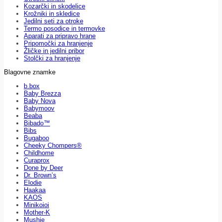
Kozarčki in skodelice
Krožniki in skledice
Jedilni seti za otroke
Termo posodice in termovke
Aparati za pripravo hrane
Pripomočki za hranjenje
Žličke in jedilni pribor
Stolčki za hranjenje
Blagovne znamke
b.box
Baby Brezza
Baby Nova
Babymoov
Beaba
Bibado™
Bibs
Bugaboo
Cheeky Chompers®
Childhome
Curaprox
Done by Deer
Dr. Brown’s
Elodie
Haakaa
KAOS
Minikoioi
Mother-K
Mushie