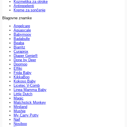
Kozmetika za otroke
Antirepelenti
Kreme za sončenje
Blagovne znamke
Angelcare
Aquascale
Babymoov
Badabulle
Beaba
Biarritz
Curaprox
Diaper Genie®
Done by Deer
Doomoo
Effiki
Frida Baby
KikkaBoo
Kokoso Baby
Licetec V-Comb
Linea Mamma Baby
Little Dutch
Magic
Matchstick Monkey
Miniland
Mushie
My Carry Potty
Naif
Nosiboo