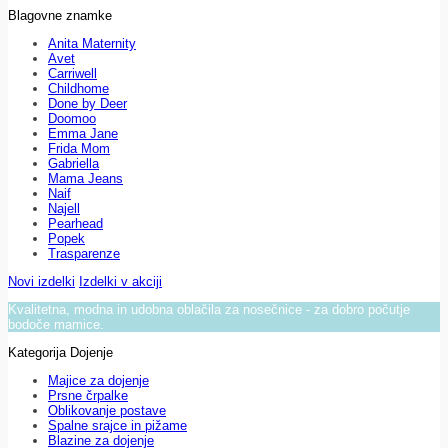
Blagovne znamke
Anita Maternity
Avet
Carriwell
Childhome
Done by Deer
Doomoo
Emma Jane
Frida Mom
Gabriella
Mama Jeans
Naif
Najell
Pearhead
Popek
Trasparenze
Novi izdelki
Izdelki v akciji
Kvalitetna, modna in udobna oblačila za nosečnice - za dobro počutje
bodoče mamice.
Kategorija Dojenje
Majice za dojenje
Prsne črpalke
Oblikovanje postave
Spalne srajce in pižame
Blazine za dojenje