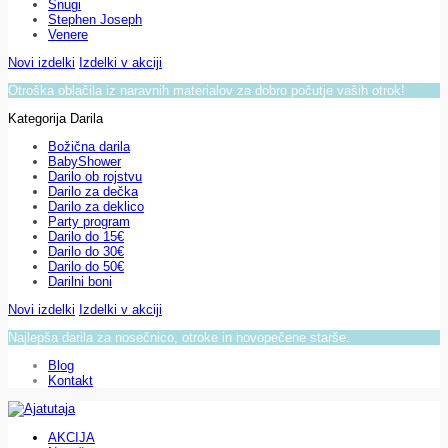
Snugi
Stephen Joseph
Venere
Novi izdelki
Izdelki v akciji
Otroška oblačila iz naravnih materialov za dobro počutje vaših otrok!
Kategorija Darila
Božična darila
BabyShower
Darilo ob rojstvu
Darilo za dečka
Darilo za deklico
Party program
Darilo do 15€
Darilo do 30€
Darilo do 50€
Darilni boni
Novi izdelki
Izdelki v akciji
Najlepša darila za nosečnico, otroke in novopečene starše.
Blog
Kontakt
AKCIJA