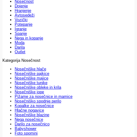
Nosečnost
Dojenje
Hranjenje
Avtosedeži
Vozički
Potepanje
Igranje
Spanje
Nega in kopanje
Moda
Darila
Outlet
Kategorija Nosečnost
Nosečniške hlače
Nosečniške pajkice
Nosečniške majice
Nosečniške tunike
Nosečniške obleke in krila
Nosečniške jope
Pižame za nosečnice in mamice
Nosečniško spodnje perilo
Kopalke za nosečnice
Hlačne nogavice
Nosečniške blazine
Nega nosečnice
Darilo za nosečnico
Babyshower
Foto spomini