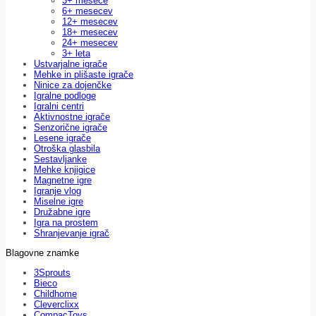
3+ mesece
6+ mesecev
12+ mesecev
18+ mesecev
24+ mesecev
3+ leta
Ustvarjalne igrače
Mehke in plišaste igrače
Ninice za dojenčke
Igralne podloge
Igralni centri
Aktivnostne igrače
Senzorične igrače
Lesene igrače
Otroška glasbila
Sestavljanke
Mehke knjigice
Magnetne igre
Igranje vlog
Miselne igre
Družabne igre
Igra na prostem
Shranjevanje igrač
Blagovne znamke
3Sprouts
Bieco
Childhome
Cleverclixx
CompacToys