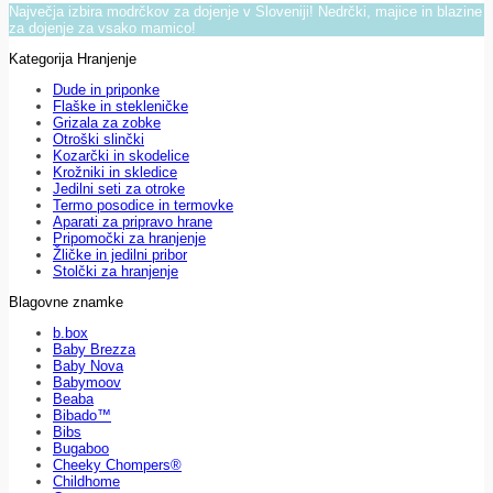
Največja izbira modrčkov za dojenje v Sloveniji! Nedrčki, majice in blazine
za dojenje za vsako mamico!
Kategorija Hranjenje
Dude in priponke
Flaške in stekleničke
Grizala za zobke
Otroški slinčki
Kozarčki in skodelice
Krožniki in skledice
Jedilni seti za otroke
Termo posodice in termovke
Aparati za pripravo hrane
Pripomočki za hranjenje
Žličke in jedilni pribor
Stolčki za hranjenje
Blagovne znamke
b.box
Baby Brezza
Baby Nova
Babymoov
Beaba
Bibado™
Bibs
Bugaboo
Cheeky Chompers®
Childhome