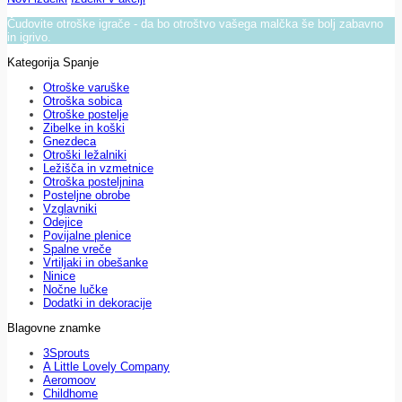
Čudovite otroške igrače - da bo otroštvo vašega malčka še bolj zabavno
in igrivo.
Kategorija Spanje
Otroške varuške
Otroška sobica
Otroške postelje
Zibelke in koški
Gnezdeca
Otroški ležalniki
Ležišča in vzmetnice
Otroška posteljnina
Posteljne obrobe
Vzglavniki
Odejice
Povijalne plenice
Spalne vreče
Vrtiljaki in obešanke
Ninice
Nočne lučke
Dodatki in dekoracije
Blagovne znamke
3Sprouts
A Little Lovely Company
Aeromoov
Childhome