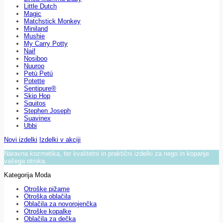
Little Dutch
Magic
Matchstick Monkey
Miniland
Mushie
My Carry Potty
Naif
Nosiboo
Nuuroo
Petú Petú
Potette
Sentipure®
Skip Hop
Squitos
Stephen Joseph
Suavinex
Ubbi
Novi izdelki
Izdelki v akciji
Naravna kozmetika, ter kvalitetni in praktični izdelki za nego in kopanje
vašega otroka.
Kategorija Moda
Otroške pižame
Otroška oblačila
Oblačila za novorojenčka
Otroške kopalke
Oblačila za dečka