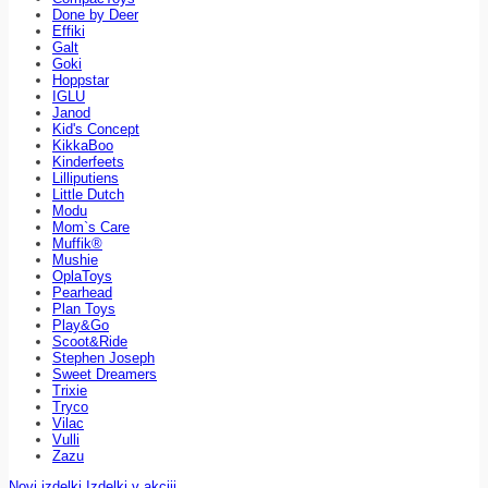
Done by Deer
Effiki
Galt
Goki
Hoppstar
IGLU
Janod
Kid's Concept
KikkaBoo
Kinderfeets
Lilliputiens
Little Dutch
Modu
Mom`s Care
Muffik®
Mushie
OplaToys
Pearhead
Plan Toys
Play&Go
Scoot&Ride
Stephen Joseph
Sweet Dreamers
Trixie
Tryco
Vilac
Vulli
Zazu
Novi izdelki
Izdelki v akciji