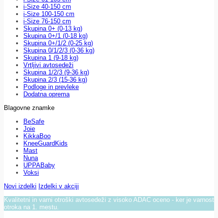
i-Size 40-150 cm
i-Size 100-150 cm
i-Size 76-150 cm
Skupina 0+ (0-13 kg)
Skupina 0+/1 (0-18 kg)
Skupina 0+/1/2 (0-25 kg)
Skupina 0/1/2/3 (0-36 kg)
Skupina 1 (9-18 kg)
Vrtljivi avtosedeži
Skupina 1/2/3 (9-36 kg)
Skupina 2/3 (15-36 kg)
Podloge in prevleke
Dodatna oprema
Blagovne znamke
BeSafe
Joie
KikkaBoo
KneeGuardKids
Mast
Nuna
UPPABaby
Voksi
Novi izdelki
Izdelki v akciji
Kvalitetni in varni otroški avtosedeži z visoko ADAC oceno - ker je varnost
otroka na 1. mestu.