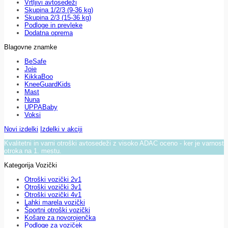
Vrtljivi avtosedeži
Skupina 1/2/3 (9-36 kg)
Skupina 2/3 (15-36 kg)
Podloge in prevleke
Dodatna oprema
Blagovne znamke
BeSafe
Joie
KikkaBoo
KneeGuardKids
Mast
Nuna
UPPABaby
Voksi
Novi izdelki
Izdelki v akciji
Kvalitetni in varni otroški avtosedeži z visoko ADAC oceno - ker je varnost
otroka na 1. mestu.
Kategorija Vozički
Otroški vozički 2v1
Otroški vozički 3v1
Otroški vozički 4v1
Lahki marela vozički
Športni otroški vozički
Košare za novorojenčka
Podloge za voziček