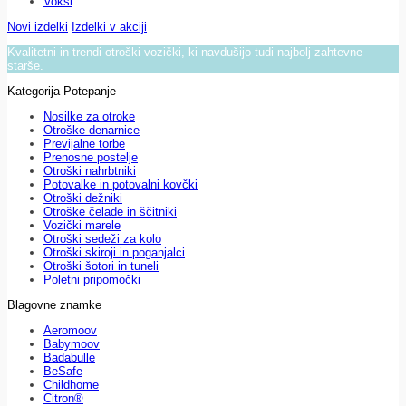
Voksi
Novi izdelki
Izdelki v akciji
Kvalitetni in trendi otroški vozički, ki navdušijo tudi najbolj zahtevne
starše.
Kategorija Potepanje
Nosilke za otroke
Otroške denarnice
Previjalne torbe
Prenosne postelje
Otroški nahrbtniki
Potovalke in potovalni kovčki
Otroški dežniki
Otroške čelade in ščitniki
Vozički marele
Otroški sedeži za kolo
Otroški skiroji in poganjalci
Otroški šotori in tuneli
Poletni pripomočki
Blagovne znamke
Aeromoov
Babymoov
Badabulle
BeSafe
Childhome
Citron®