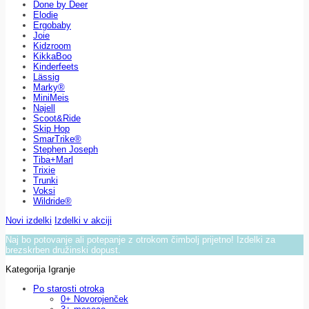
Done by Deer
Elodie
Ergobaby
Joie
Kidzroom
KikkaBoo
Kinderfeets
Lässig
Marky®
MiniMeis
Najell
Scoot&Ride
Skip Hop
SmarTrike®
Stephen Joseph
Tiba+Marl
Trixie
Trunki
Voksi
Wildride®
Novi izdelki
Izdelki v akciji
Naj bo potovanje ali potepanje z otrokom čimbolj prijetno! Izdelki za
brezskrben družinski dopust.
Kategorija Igranje
Po starosti otroka
0+ Novorojenček