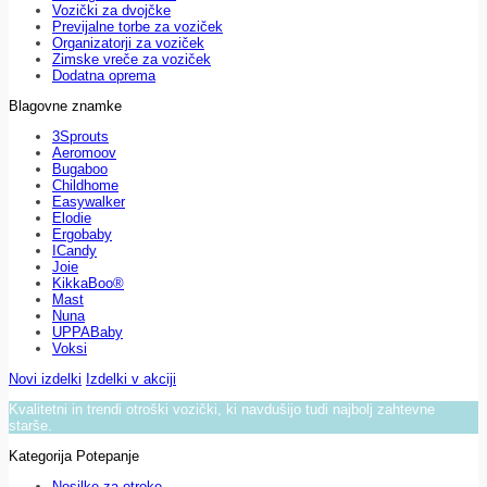
Vozički za dvojčke
Previjalne torbe za voziček
Organizatorji za voziček
Zimske vreče za voziček
Dodatna oprema
Blagovne znamke
3Sprouts
Aeromoov
Bugaboo
Childhome
Easywalker
Elodie
Ergobaby
ICandy
Joie
KikkaBoo®
Mast
Nuna
UPPABaby
Voksi
Novi izdelki
Izdelki v akciji
Kvalitetni in trendi otroški vozički, ki navdušijo tudi najbolj zahtevne
starše.
Kategorija Potepanje
Nosilke za otroke