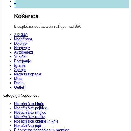
0
0
Košarica
Brezplačna dostava ob nakupu nad 85€
AKCIJA
Nosečnost
Dojenje
Hranjenje
Avtosedeži
Vozički
Potepanje
Igranje
Spanje
Nega in kopanje
Moda
Darila
Outlet
Kategorija Nosečnost
Nosečniške hlače
Nosečniške pajkice
Nosečniške majice
Nosečniške tunike
Nosečniške obleke in krila
Nosečniške jope
Pižame za nosečnice in mamice