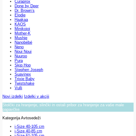
Curaprox
Done by Deer
Dr. Brown’s
Elodie
Haakaa
KAOS
Minikoioi
Mother-K
Mushie
Nanobébé
Neno
Noui Noui
Nuuroo
Pura
Skip Hop
Stephen Joseph
Suavinex
Trixie Baby
Twistshake
Vulli
Novi izdelki
Izdelki v akciji
Stolčki za hranjenje, slinčki in ostali pribor za hranjenje za vaše male
papavčke.
Kategorija Avtosedeži
i-Size 40-105 cm
i-Size 40-85 cm
i-Size 61-105 cm