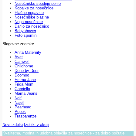
Nosečniško spodnje perilo
Kopalke za nosečnice
Hlačne nogavice
Nosečniške blazine
Nega nosečnice
Darilo za nosečnico
Babyshower
Foto spomini
Blagovne znamke
Anita Maternity
Avet
Carriwell
Childhome
Done by Deer
Doomoo
Emma Jane
Frida Mom
Gabriella
Mama Jeans
Naif
Najell
Pearhead
Popek
Trasparenze
Novi izdelki
Izdelki v akciji
Kvalitetna, modna in udobna oblačila za nosečnice - za dobro počutje