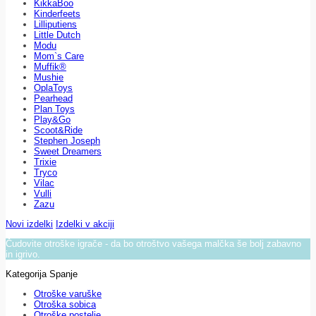
KikkaBoo
Kinderfeets
Lilliputiens
Little Dutch
Modu
Mom`s Care
Muffik®
Mushie
OplaToys
Pearhead
Plan Toys
Play&Go
Scoot&Ride
Stephen Joseph
Sweet Dreamers
Trixie
Tryco
Vilac
Vulli
Zazu
Novi izdelki
Izdelki v akciji
Čudovite otroške igrače - da bo otroštvo vašega malčka še bolj zabavno
in igrivo.
Kategorija Spanje
Otroške varuške
Otroška sobica
Otroške postelje