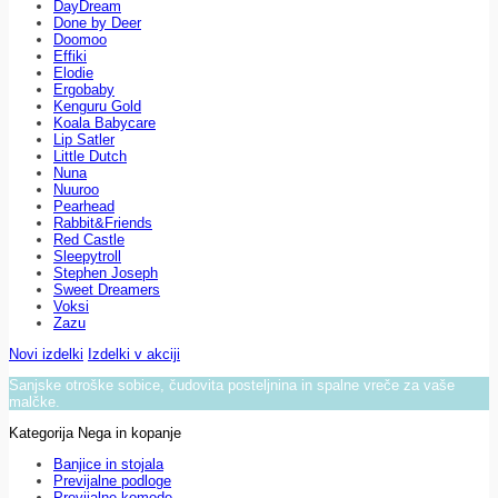
DayDream
Done by Deer
Doomoo
Effiki
Elodie
Ergobaby
Kenguru Gold
Koala Babycare
Lip Satler
Little Dutch
Nuna
Nuuroo
Pearhead
Rabbit&Friends
Red Castle
Sleepytroll
Stephen Joseph
Sweet Dreamers
Voksi
Zazu
Novi izdelki
Izdelki v akciji
Sanjske otroške sobice, čudovita posteljnina in spalne vreče za vaše
malčke.
Kategorija Nega in kopanje
Banjice in stojala
Previjalne podloge
Previjalne komode