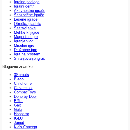
Igralne podloge
Igralni centri
Aktivnostne igrače
Senzorične igrače
Lesene igrače
Otroška glasbila
Sestavljanke
Mehke knjigice
Magnetne igre
Igranje vlog
Miselne igre
Družabne igre
Igra na prostem
Shranjevanje igrač
Blagovne znamke
3Sprouts
Bieco
Childhome
Cleverclixx
CompacToys
Done by Deer
Effiki
Galt
Goki
Hoppstar
IGLU
Janod
Kid's Concept