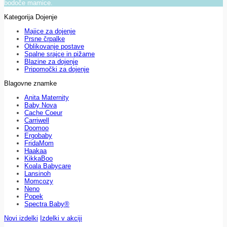
bodoče mamice.
Kategorija Dojenje
Majice za dojenje
Prsne črpalke
Oblikovanje postave
Spalne srajce in pižame
Blazine za dojenje
Pripomočki za dojenje
Blagovne znamke
Anita Maternity
Baby Nova
Cache Coeur
Carriwell
Doomoo
Ergobaby
FridaMom
Haakaa
KikkaBoo
Koala Babycare
Lansinoh
Momcozy
Neno
Popek
Spectra Baby®
Novi izdelki
Izdelki v akciji