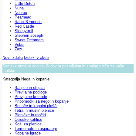
Little Dutch
Nuna
Nuuroo
Pearhead
Rabbit&Friends
Red Castle
Sleepytroll
Stephen Joseph
Sweet Dreamers
Voksi
Zazu
Novi izdelki
Izdelki v akciji
Sanjske otroške sobice, čudovita posteljnina in spalne vreče za vaše
malčke.
Kategorija Nega in kopanje
Banjice in stojala
Previjalne podloge
Previjalne komode
Pripomočki za nego in kopanje
Brisače in kopalni plašči
Tetra in muslin plenice
Pleničke in robčki
Otroške kahlice
Koši za plenice
Termometri in aspiratorji
Kopalne igrače