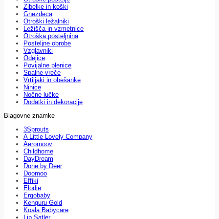
Zibelke in koški
Gnezdeca
Otroški ležalniki
Ležišča in vzmetnice
Otroška posteljnina
Posteljne obrobe
Vzglavniki
Odejice
Povijalne plenice
Spalne vreče
Vrtiljaki in obešanke
Ninice
Nočne lučke
Dodatki in dekoracije
Blagovne znamke
3Sprouts
A Little Lovely Company
Aeromoov
Childhome
DayDream
Done by Deer
Doomoo
Effiki
Elodie
Ergobaby
Kenguru Gold
Koala Babycare
Lip Satler