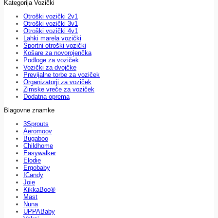
Kategorija Vozički
Otroški vozički 2v1
Otroški vozički 3v1
Otroški vozički 4v1
Lahki marela vozički
Športni otroški vozički
Košare za novorojenčka
Podloge za voziček
Vozički za dvojčke
Previjalne torbe za voziček
Organizatorji za voziček
Zimske vreče za voziček
Dodatna oprema
Blagovne znamke
3Sprouts
Aeromoov
Bugaboo
Childhome
Easywalker
Elodie
Ergobaby
ICandy
Joie
KikkaBoo®
Mast
Nuna
UPPABaby