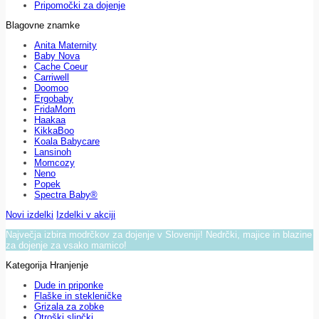
Pripomočki za dojenje
Blagovne znamke
Anita Maternity
Baby Nova
Cache Coeur
Carriwell
Doomoo
Ergobaby
FridaMom
Haakaa
KikkaBoo
Koala Babycare
Lansinoh
Momcozy
Neno
Popek
Spectra Baby®
Novi izdelki
Izdelki v akciji
Največja izbira modrčkov za dojenje v Sloveniji! Nedrčki, majice in blazine
za dojenje za vsako mamico!
Kategorija Hranjenje
Dude in priponke
Flaške in stekleničke
Grizala za zobke
Otroški slinčki