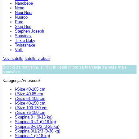
Nanobébé
Neno
Noui Noui
Nuuroo
Pura
Skip Hop
Stephen Joseph
Suavinex
Trixie Baby
Twistshake
Vulli
Novi izdelki
Izdelki v akciji
Stolčki za hranjenje, slinčki in ostali pribor za hranjenje za vaše male
papavčke.
Kategorija Avtosedeži
i-Size 40-105 cm
i-Size 40-85 cm
i-Size 61-105 cm
i-Size 40-150 cm
i-Size 100-150 cm
i-Size 76-150 cm
Skupina 0+ (0-13 kg)
Skupina 0+/1 (0-18 kg)
Skupina 0+/1/2 (0-25 kg)
Skupina 0/1/2/3 (0-36 kg)
Skupina 1 (9-18 kg)