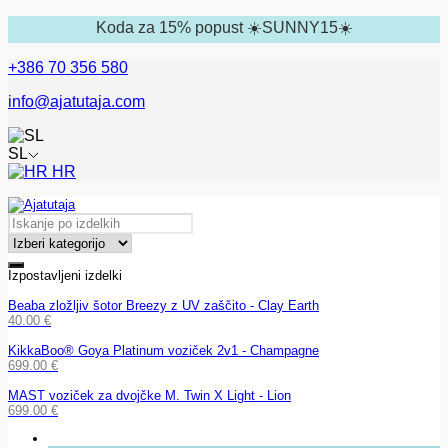
Koda za 15% popust ☀️SUNNY15☀️
+386 70 356 580
info@ajatutaja.com
SL
HR
Izpostavljeni izdelki
Beaba zložljiv šotor Breezy z UV zaščito - Clay Earth
40.00
€
KikkaBoo® Goya Platinum voziček 2v1 - Champagne
699.00
€
MAST voziček za dvojčke M. Twin X Light - Lion
699.00
€