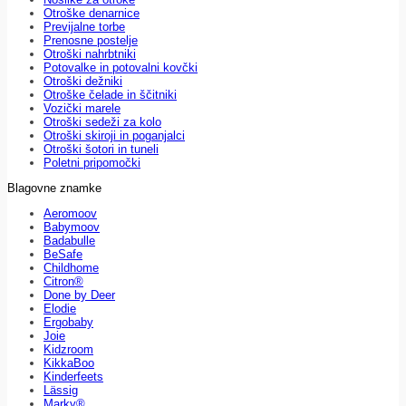
Otroške denarnice
Previjalne torbe
Prenosne postelje
Otroški nahrbtniki
Potovalke in potovalni kovčki
Otroški dežniki
Otroške čelade in ščitniki
Vozički marele
Otroški sedeži za kolo
Otroški skiroji in poganjalci
Otroški šotori in tuneli
Poletni pripomočki
Blagovne znamke
Aeromoov
Babymoov
Badabulle
BeSafe
Childhome
Citron®
Done by Deer
Elodie
Ergobaby
Joie
Kidzroom
KikkaBoo
Kinderfeets
Lässig
Marky®