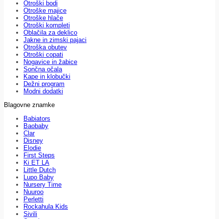
Otroški bodi
Otroške majice
Otroške hlače
Otroški kompleti
Oblačila za deklico
Jakne in zimski pajaci
Otroška obutev
Otroški copati
Nogavice in žabice
Sončna očala
Kape in klobučki
Dežni program
Modni dodatki
Blagovne znamke
Babiators
Baobaby
Clar
Disney
Elodie
First Steps
Ki ET LA
Little Dutch
Lupo Baby
Nursery Time
Nuuroo
Perletti
Rockahula Kids
Sivili