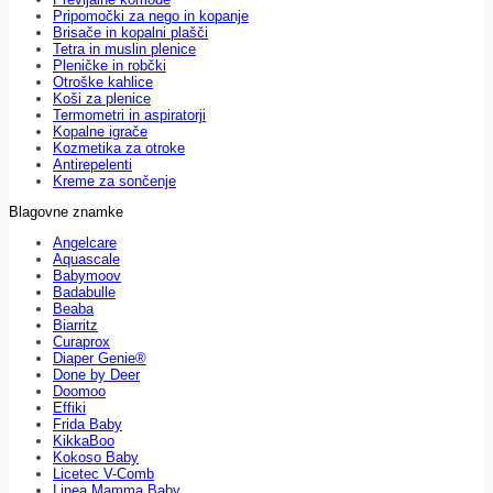
Pripomočki za nego in kopanje
Brisače in kopalni plašči
Tetra in muslin plenice
Pleničke in robčki
Otroške kahlice
Koši za plenice
Termometri in aspiratorji
Kopalne igrače
Kozmetika za otroke
Antirepelenti
Kreme za sončenje
Blagovne znamke
Angelcare
Aquascale
Babymoov
Badabulle
Beaba
Biarritz
Curaprox
Diaper Genie®
Done by Deer
Doomoo
Effiki
Frida Baby
KikkaBoo
Kokoso Baby
Licetec V-Comb
Linea Mamma Baby