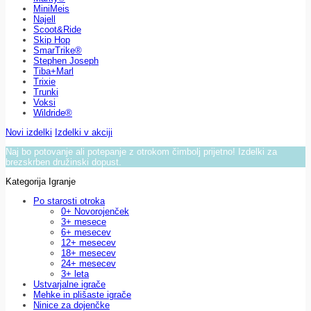
MiniMeis
Najell
Scoot&Ride
Skip Hop
SmarTrike®
Stephen Joseph
Tiba+Marl
Trixie
Trunki
Voksi
Wildride®
Novi izdelki
Izdelki v akciji
Naj bo potovanje ali potepanje z otrokom čimbolj prijetno! Izdelki za
brezskrben družinski dopust.
Kategorija Igranje
Po starosti otroka
0+ Novorojenček
3+ mesece
6+ mesecev
12+ mesecev
18+ mesecev
24+ mesecev
3+ leta
Ustvarjalne igrače
Mehke in plišaste igrače
Ninice za dojenčke