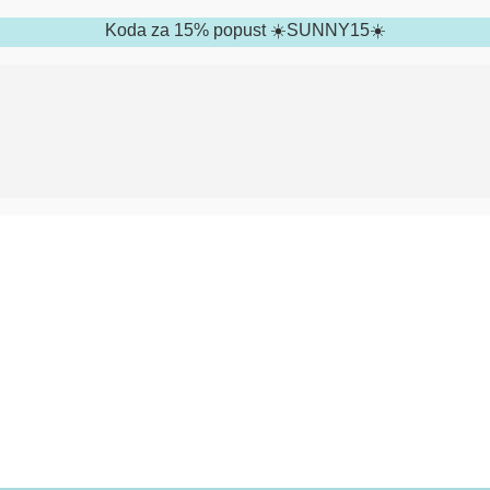
Koda za 15% popust ☀️SUNNY15☀️