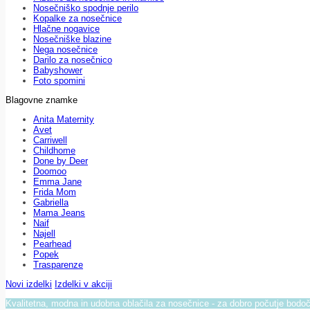
Nosečniško spodnje perilo
Kopalke za nosečnice
Hlačne nogavice
Nosečniške blazine
Nega nosečnice
Darilo za nosečnico
Babyshower
Foto spomini
Blagovne znamke
Anita Maternity
Avet
Carriwell
Childhome
Done by Deer
Doomoo
Emma Jane
Frida Mom
Gabriella
Mama Jeans
Naif
Najell
Pearhead
Popek
Trasparenze
Novi izdelki
Izdelki v akciji
Kvalitetna, modna in udobna oblačila za nosečnice - za dobro počutje bod