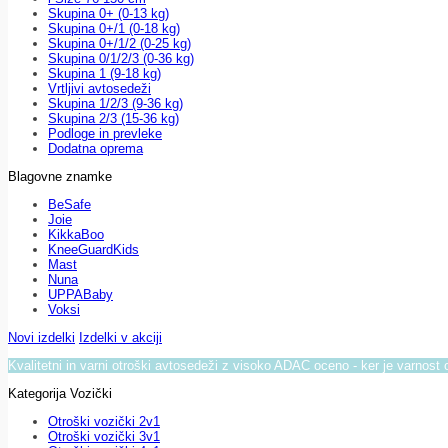
Skupina 0+ (0-13 kg)
Skupina 0+/1 (0-18 kg)
Skupina 0+/1/2 (0-25 kg)
Skupina 0/1/2/3 (0-36 kg)
Skupina 1 (9-18 kg)
Vrtljivi avtosedeži
Skupina 1/2/3 (9-36 kg)
Skupina 2/3 (15-36 kg)
Podloge in prevleke
Dodatna oprema
Blagovne znamke
BeSafe
Joie
KikkaBoo
KneeGuardKids
Mast
Nuna
UPPABaby
Voksi
Novi izdelki
Izdelki v akciji
Kvalitetni in varni otroški avtosedeži z visoko ADAC oceno - ker je varnost 
Kategorija Vozički
Otroški vozički 2v1
Otroški vozički 3v1