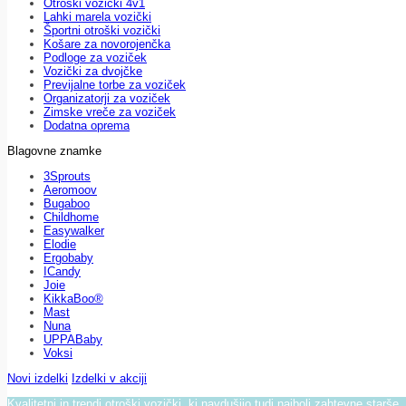
Otroški vozički 4v1
Lahki marela vozički
Športni otroški vozički
Košare za novorojenčka
Podloge za voziček
Vozički za dvojčke
Previjalne torbe za voziček
Organizatorji za voziček
Zimske vreče za voziček
Dodatna oprema
Blagovne znamke
3Sprouts
Aeromoov
Bugaboo
Childhome
Easywalker
Elodie
Ergobaby
ICandy
Joie
KikkaBoo®
Mast
Nuna
UPPABaby
Voksi
Novi izdelki
Izdelki v akciji
Kvalitetni in trendi otroški vozički, ki navdušijo tudi najbolj zahtevne starše.