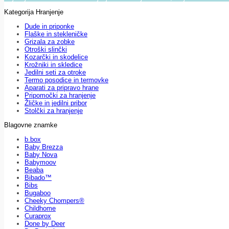
Kategorija Hranjenje
Dude in priponke
Flaške in stekleničke
Grizala za zobke
Otroški slinčki
Kozarčki in skodelice
Krožniki in skledice
Jedilni seti za otroke
Termo posodice in termovke
Aparati za pripravo hrane
Pripomočki za hranjenje
Žličke in jedilni pribor
Stolčki za hranjenje
Blagovne znamke
b.box
Baby Brezza
Baby Nova
Babymoov
Beaba
Bibado™
Bibs
Bugaboo
Cheeky Chompers®
Childhome
Curaprox
Done by Deer