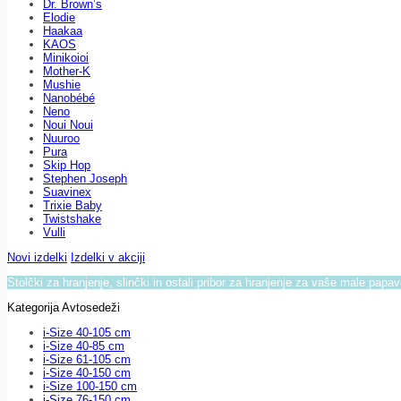
Dr. Brown’s
Elodie
Haakaa
KAOS
Minikoioi
Mother-K
Mushie
Nanobébé
Neno
Noui Noui
Nuuroo
Pura
Skip Hop
Stephen Joseph
Suavinex
Trixie Baby
Twistshake
Vulli
Novi izdelki
Izdelki v akciji
Stolčki za hranjenje, slinčki in ostali pribor za hranjenje za vaše male papa
Kategorija Avtosedeži
i-Size 40-105 cm
i-Size 40-85 cm
i-Size 61-105 cm
i-Size 40-150 cm
i-Size 100-150 cm
i-Size 76-150 cm