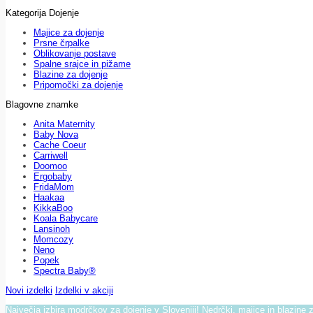
Kategorija Dojenje
Majice za dojenje
Prsne črpalke
Oblikovanje postave
Spalne srajce in pižame
Blazine za dojenje
Pripomočki za dojenje
Blagovne znamke
Anita Maternity
Baby Nova
Cache Coeur
Carriwell
Doomoo
Ergobaby
FridaMom
Haakaa
KikkaBoo
Koala Babycare
Lansinoh
Momcozy
Neno
Popek
Spectra Baby®
Novi izdelki
Izdelki v akciji
Največja izbira modrčkov za dojenje v Sloveniji! Nedrčki, majice in blazine