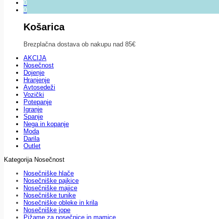
0
0
Košarica
Brezplačna dostava ob nakupu nad 85€
AKCIJA
Nosečnost
Dojenje
Hranjenje
Avtosedeži
Vozički
Potepanje
Igranje
Spanje
Nega in kopanje
Moda
Darila
Outlet
Kategorija Nosečnost
Nosečniške hlače
Nosečniške pajkice
Nosečniške majice
Nosečniške tunike
Nosečniške obleke in krila
Nosečniške jope
Pižame za nosečnice in mamice