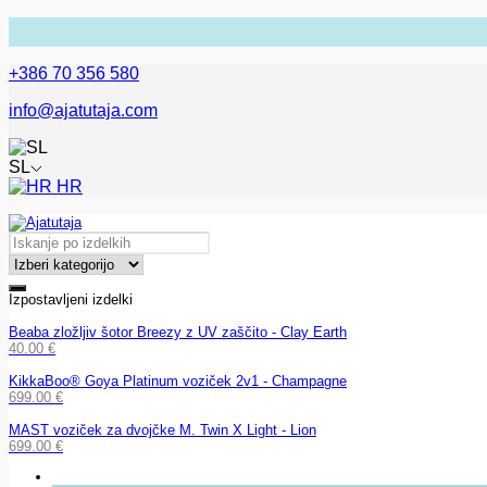
+386 70 356 580
info@ajatutaja.com
SL
HR
Izpostavljeni izdelki
Beaba zložljiv šotor Breezy z UV zaščito - Clay Earth
40.00
€
KikkaBoo® Goya Platinum voziček 2v1 - Champagne
699.00
€
MAST voziček za dvojčke M. Twin X Light - Lion
699.00
€