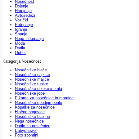
Nosečnost
Dojenje
Hranjenje
Avtosedeži
Vozički
Potepanje
Igranje
Spanje
Nega in kopanje
Moda
Darila
Outlet
Kategorija Nosečnost
Nosečniške hlače
Nosečniške pajkice
Nosečniške majice
Nosečniške tunike
Nosečniške obleke in krila
Nosečniške jope
Pižame za nosečnice in mamice
Nosečniško spodnje perilo
Kopalke za nosečnice
Hlačne nogavice
Nosečniške blazine
Nega nosečnice
Darilo za nosečnico
Babyshower
Foto spomini