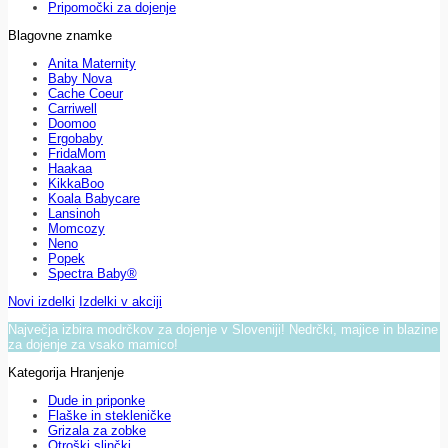
Pripomočki za dojenje
Blagovne znamke
Anita Maternity
Baby Nova
Cache Coeur
Carriwell
Doomoo
Ergobaby
FridaMom
Haakaa
KikkaBoo
Koala Babycare
Lansinoh
Momcozy
Neno
Popek
Spectra Baby®
Novi izdelki
Izdelki v akciji
Največja izbira modrčkov za dojenje v Sloveniji! Nedrčki, majice in blazine
za dojenje za vsako mamico!
Kategorija Hranjenje
Dude in priponke
Flaške in stekleničke
Grizala za zobke
Otroški slinčki