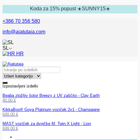
Koda za 15% popust ☀️SUNNY15☀️
+386 70 356 580
info@ajatutaja.com
SL
HR
Izpostavljeni izdelki
Beaba zložljiv šotor Breezy z UV zaščito - Clay Earth
40.00
€
KikkaBoo® Goya Platinum voziček 2v1 - Champagne
699.00
€
MAST voziček za dvojčke M. Twin X Light - Lion
699.00
€