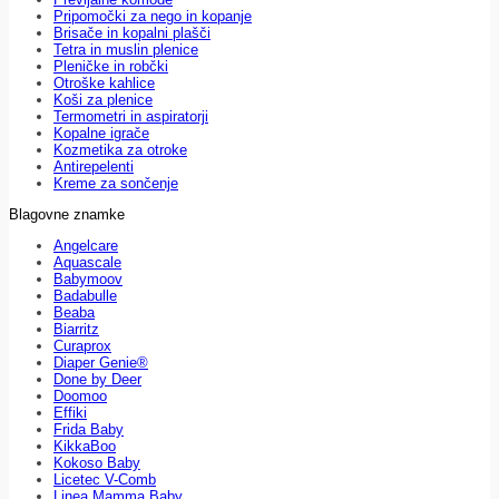
Pripomočki za nego in kopanje
Brisače in kopalni plašči
Tetra in muslin plenice
Pleničke in robčki
Otroške kahlice
Koši za plenice
Termometri in aspiratorji
Kopalne igrače
Kozmetika za otroke
Antirepelenti
Kreme za sončenje
Blagovne znamke
Angelcare
Aquascale
Babymoov
Badabulle
Beaba
Biarritz
Curaprox
Diaper Genie®
Done by Deer
Doomoo
Effiki
Frida Baby
KikkaBoo
Kokoso Baby
Licetec V-Comb
Linea Mamma Baby