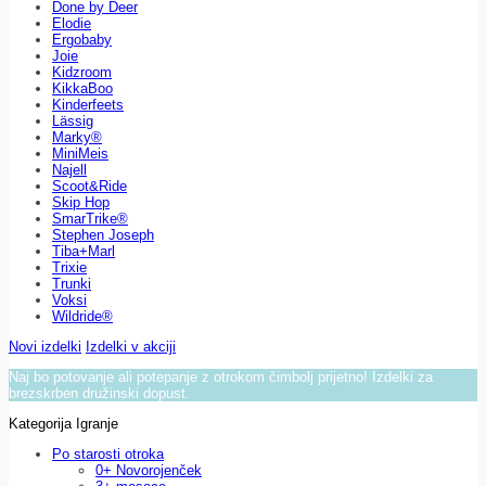
Done by Deer
Elodie
Ergobaby
Joie
Kidzroom
KikkaBoo
Kinderfeets
Lässig
Marky®
MiniMeis
Najell
Scoot&Ride
Skip Hop
SmarTrike®
Stephen Joseph
Tiba+Marl
Trixie
Trunki
Voksi
Wildride®
Novi izdelki
Izdelki v akciji
Naj bo potovanje ali potepanje z otrokom čimbolj prijetno! Izdelki za
brezskrben družinski dopust.
Kategorija Igranje
Po starosti otroka
0+ Novorojenček