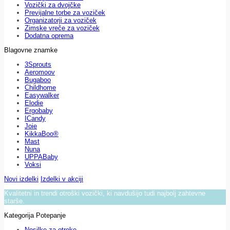
Vozički za dvojčke
Previjalne torbe za voziček
Organizatorji za voziček
Zimske vreče za voziček
Dodatna oprema
Blagovne znamke
3Sprouts
Aeromoov
Bugaboo
Childhome
Easywalker
Elodie
Ergobaby
ICandy
Joie
KikkaBoo®
Mast
Nuna
UPPABaby
Voksi
Novi izdelki
Izdelki v akciji
Kvalitetni in trendi otroški vozički, ki navdušijo tudi najbolj zahtevne
starše.
Kategorija Potepanje
Nosilke za otroke