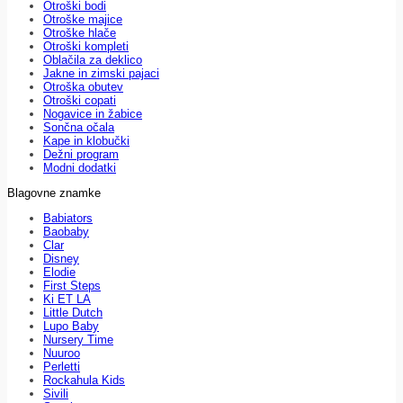
Otroški bodi
Otroške majice
Otroške hlače
Otroški kompleti
Oblačila za deklico
Jakne in zimski pajaci
Otroška obutev
Otroški copati
Nogavice in žabice
Sončna očala
Kape in klobučki
Dežni program
Modni dodatki
Blagovne znamke
Babiators
Baobaby
Clar
Disney
Elodie
First Steps
Ki ET LA
Little Dutch
Lupo Baby
Nursery Time
Nuuroo
Perletti
Rockahula Kids
Sivili