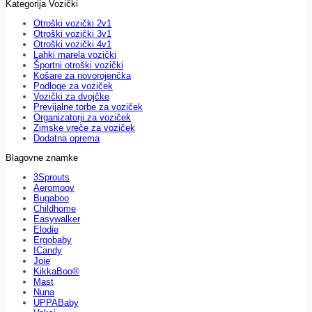
Kategorija Vozički
Otroški vozički 2v1
Otroški vozički 3v1
Otroški vozički 4v1
Lahki marela vozički
Športni otroški vozički
Košare za novorojenčka
Podloge za voziček
Vozički za dvojčke
Previjalne torbe za voziček
Organizatorji za voziček
Zimske vreče za voziček
Dodatna oprema
Blagovne znamke
3Sprouts
Aeromoov
Bugaboo
Childhome
Easywalker
Elodie
Ergobaby
ICandy
Joie
KikkaBoo®
Mast
Nuna
UPPABaby