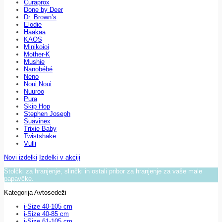
Curaprox
Done by Deer
Dr. Brown’s
Elodie
Haakaa
KAOS
Minikoioi
Mother-K
Mushie
Nanobébé
Neno
Noui Noui
Nuuroo
Pura
Skip Hop
Stephen Joseph
Suavinex
Trixie Baby
Twistshake
Vulli
Novi izdelki
Izdelki v akciji
Stolčki za hranjenje, slinčki in ostali pribor za hranjenje za vaše male
papavčke.
Kategorija Avtosedeži
i-Size 40-105 cm
i-Size 40-85 cm
i-Size 61-105 cm