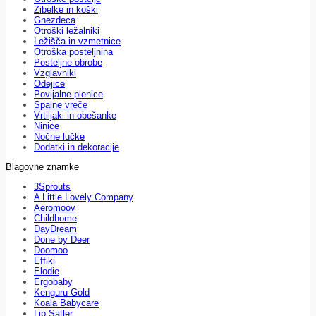
Zibelke in koški
Gnezdeca
Otroški ležalniki
Ležišča in vzmetnice
Otroška posteljnina
Posteljne obrobe
Vzglavniki
Odejice
Povijalne plenice
Spalne vreče
Vrtiljaki in obešanke
Ninice
Nočne lučke
Dodatki in dekoracije
Blagovne znamke
3Sprouts
A Little Lovely Company
Aeromoov
Childhome
DayDream
Done by Deer
Doomoo
Effiki
Elodie
Ergobaby
Kenguru Gold
Koala Babycare
Lip Satler