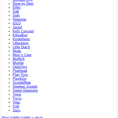
Done by Deer
Effiki
Galt
Goki
Hoppstar
IGLU
Janod
Kid's Concept
KikkaBoo
Kinderfeets
Lilliputiens
Little Dutch
Modu
Mom`s Care
Muffik®
Mushie
OplaToys
Pearhead
Plan Toys
Play&Go
Scoot&Ride
Stephen Joseph
Sweet Dreamers
Trixie
Tryco
Vilac
Vulli
Zazu
Novi izdelki
Izdelki v akciji