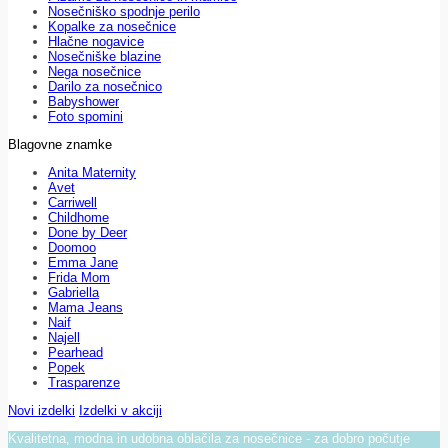
Nosečniško spodnje perilo
Kopalke za nosečnice
Hlačne nogavice
Nosečniške blazine
Nega nosečnice
Darilo za nosečnico
Babyshower
Foto spomini
Blagovne znamke
Anita Maternity
Avet
Carriwell
Childhome
Done by Deer
Doomoo
Emma Jane
Frida Mom
Gabriella
Mama Jeans
Naif
Najell
Pearhead
Popek
Trasparenze
Novi izdelki
Izdelki v akciji
Kvalitetna, modna in udobna oblačila za nosečnice - za dobro počutje