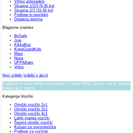
Vrtljivi avtosedeži
Skupina 1/2/3 (9-36 kg)
Skupina 2/3 (15-36 kg)
Podloge in prevleke
Dodatna oprema
Blagovne znamke
BeSafe
Joie
KikkaBoo
KneeGuardKids
Mast
Nuna
UPPABaby
Voksi
Novi izdelki
Izdelki v akciji
Kvalitetni in varni otroški avtosedeži z visoko ADAC oceno - ker je varnost
otroka na 1. mestu.
Kategorija Vozički
Otroški vozički 2v1
Otroški vozički 3v1
Otroški vozički 4v1
Lahki marela vozički
Športni otroški vozički
Košare za novorojenčka
Podloge za voziček