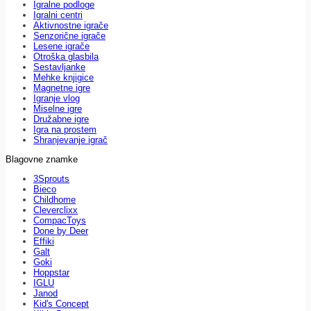
Igralne podloge
Igralni centri
Aktivnostne igrače
Senzorične igrače
Lesene igrače
Otroška glasbila
Sestavljanke
Mehke knjigice
Magnetne igre
Igranje vlog
Miselne igre
Družabne igre
Igra na prostem
Shranjevanje igrač
Blagovne znamke
3Sprouts
Bieco
Childhome
Cleverclixx
CompacToys
Done by Deer
Effiki
Galt
Goki
Hoppstar
IGLU
Janod
Kid's Concept