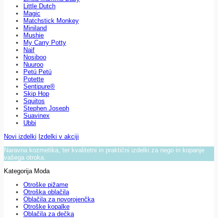
Little Dutch
Magic
Matchstick Monkey
Miniland
Mushie
My Carry Potty
Naif
Nosiboo
Nuuroo
Petú Petú
Potette
Sentipure®
Skip Hop
Squitos
Stephen Joseph
Suavinex
Ubbi
Novi izdelki
Izdelki v akciji
Naravna kozmetika, ter kvalitetni in praktični izdelki za nego in kopanje
vašega otroka.
Kategorija Moda
Otroške pižame
Otroška oblačila
Oblačila za novorojenčka
Otroške kopalke
Oblačila za dečka