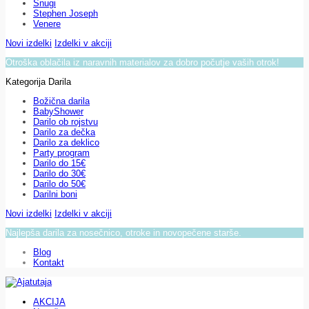
Snugi
Stephen Joseph
Venere
Novi izdelki
Izdelki v akciji
Otroška oblačila iz naravnih materialov za dobro počutje vaših otrok!
Kategorija Darila
Božična darila
BabyShower
Darilo ob rojstvu
Darilo za dečka
Darilo za deklico
Party program
Darilo do 15€
Darilo do 30€
Darilo do 50€
Darilni boni
Novi izdelki
Izdelki v akciji
Najlepša darila za nosečnico, otroke in novopečene starše.
Blog
Kontakt
AKCIJA