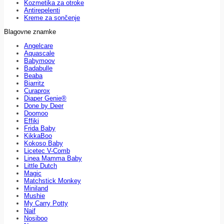
Kozmetika za otroke
Antirepelenti
Kreme za sončenje
Blagovne znamke
Angelcare
Aquascale
Babymoov
Badabulle
Beaba
Biarritz
Curaprox
Diaper Genie®
Done by Deer
Doomoo
Effiki
Frida Baby
KikkaBoo
Kokoso Baby
Licetec V-Comb
Linea Mamma Baby
Little Dutch
Magic
Matchstick Monkey
Miniland
Mushie
My Carry Potty
Naif
Nosiboo