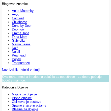
Blagovne znamke
Anita Maternity
Avet
Carriwell
Childhome
Done by Deer
Doomoo
Emma Jane
Frida Mom
Gabriella
Mama Jeans
Naif
Najell
Pearhead
Popek
Trasparenze
Novi izdelki
Izdelki v akciji
Kvalitetna, modna in udobna oblačila za nosečnice - za dobro počutje
bodoče mamice.
Kategorija Dojenje
Majice za dojenje
Prsne črpalke
Oblikovanje postave
Spalne srajce in pižame
Blazine za dojenje