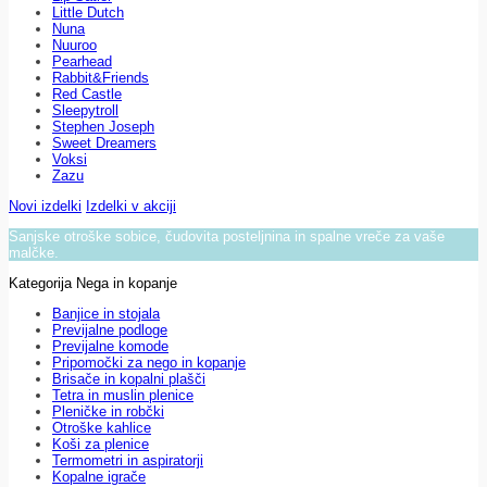
Little Dutch
Nuna
Nuuroo
Pearhead
Rabbit&Friends
Red Castle
Sleepytroll
Stephen Joseph
Sweet Dreamers
Voksi
Zazu
Novi izdelki
Izdelki v akciji
Sanjske otroške sobice, čudovita posteljnina in spalne vreče za vaše
malčke.
Kategorija Nega in kopanje
Banjice in stojala
Previjalne podloge
Previjalne komode
Pripomočki za nego in kopanje
Brisače in kopalni plašči
Tetra in muslin plenice
Pleničke in robčki
Otroške kahlice
Koši za plenice
Termometri in aspiratorji
Kopalne igrače