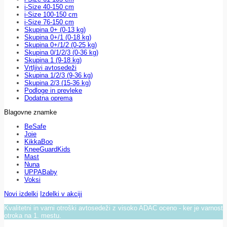
i-Size 40-150 cm
i-Size 100-150 cm
i-Size 76-150 cm
Skupina 0+ (0-13 kg)
Skupina 0+/1 (0-18 kg)
Skupina 0+/1/2 (0-25 kg)
Skupina 0/1/2/3 (0-36 kg)
Skupina 1 (9-18 kg)
Vrtljivi avtosedeži
Skupina 1/2/3 (9-36 kg)
Skupina 2/3 (15-36 kg)
Podloge in prevleke
Dodatna oprema
Blagovne znamke
BeSafe
Joie
KikkaBoo
KneeGuardKids
Mast
Nuna
UPPABaby
Voksi
Novi izdelki
Izdelki v akciji
Kvalitetni in varni otroški avtosedeži z visoko ADAC oceno - ker je varnost
otroka na 1. mestu.