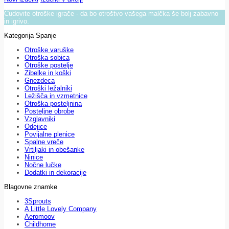
Čudovite otroške igrače - da bo otroštvo vašega malčka še bolj zabavno
in igrivo.
Kategorija Spanje
Otroške varuške
Otroška sobica
Otroške postelje
Zibelke in koški
Gnezdeca
Otroški ležalniki
Ležišča in vzmetnice
Otroška posteljnina
Posteljne obrobe
Vzglavniki
Odejice
Povijalne plenice
Spalne vreče
Vrtiljaki in obešanke
Ninice
Nočne lučke
Dodatki in dekoracije
Blagovne znamke
3Sprouts
A Little Lovely Company
Aeromoov
Childhome