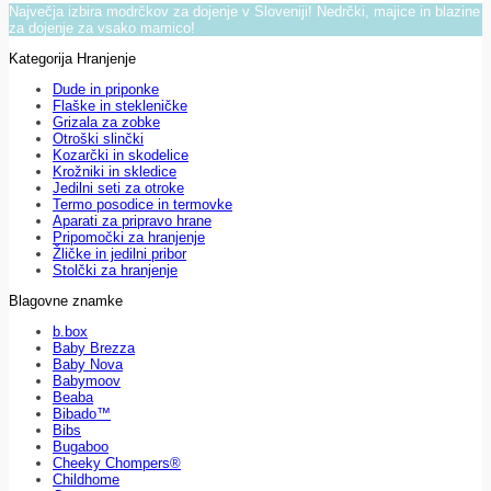
Največja izbira modrčkov za dojenje v Sloveniji! Nedrčki, majice in blazine
za dojenje za vsako mamico!
Kategorija Hranjenje
Dude in priponke
Flaške in stekleničke
Grizala za zobke
Otroški slinčki
Kozarčki in skodelice
Krožniki in skledice
Jedilni seti za otroke
Termo posodice in termovke
Aparati za pripravo hrane
Pripomočki za hranjenje
Žličke in jedilni pribor
Stolčki za hranjenje
Blagovne znamke
b.box
Baby Brezza
Baby Nova
Babymoov
Beaba
Bibado™
Bibs
Bugaboo
Cheeky Chompers®
Childhome