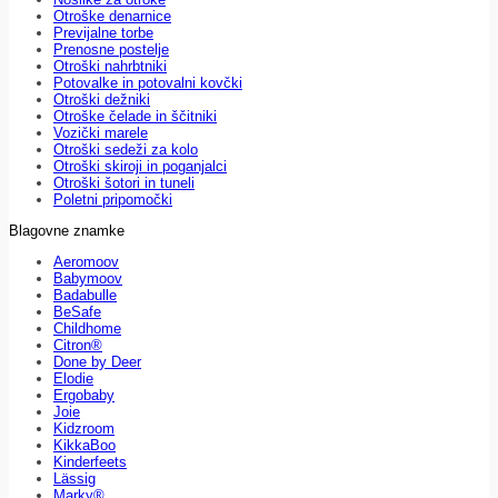
Otroške denarnice
Previjalne torbe
Prenosne postelje
Otroški nahrbtniki
Potovalke in potovalni kovčki
Otroški dežniki
Otroške čelade in ščitniki
Vozički marele
Otroški sedeži za kolo
Otroški skiroji in poganjalci
Otroški šotori in tuneli
Poletni pripomočki
Blagovne znamke
Aeromoov
Babymoov
Badabulle
BeSafe
Childhome
Citron®
Done by Deer
Elodie
Ergobaby
Joie
Kidzroom
KikkaBoo
Kinderfeets
Lässig
Marky®