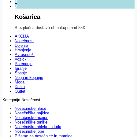
0
0
Košarica
Brezplačna dostava ob nakupu nad 85€
AKCIJA
Nosečnost
Dojenje
Hranjenje
Avtosedeži
Vozički
Potepanje
Igranje
Spanje
Nega in kopanje
Moda
Darila
Outlet
Kategorija Nosečnost
Nosečniške hlače
Nosečniške pajkice
Nosečniške majice
Nosečniške tunike
Nosečniške obleke in krila
Nosečniške jope
Pižame za nosečnice in mamice