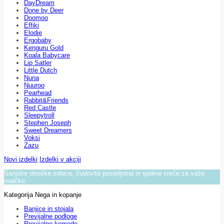
DayDream
Done by Deer
Doomoo
Effiki
Elodie
Ergobaby
Kenguru Gold
Koala Babycare
Lip Satler
Little Dutch
Nuna
Nuuroo
Pearhead
Rabbit&Friends
Red Castle
Sleepytroll
Stephen Joseph
Sweet Dreamers
Voksi
Zazu
Novi izdelki
Izdelki v akciji
Sanjske otroške sobice, čudovita posteljnina in spalne vreče za vaše
malčke.
Kategorija Nega in kopanje
Banjice in stojala
Previjalne podloge
Previjalne komode