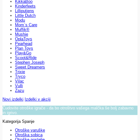
KikkaBoo
Kinderfeets
Lilliputiens
Little Dutch
Modu
Mom`s Care
Muffik®
Mushie
OplaToys
Pearhead
Plan Toys
Play&Go
Scoot&Ride
Stephen Joseph
Sweet Dreamers
Trixie
Tryco
Vilac
Vulli
Zazu
Novi izdelki
Izdelki v akciji
Čudovite otroške igrače - da bo otroštvo vašega malčka še bolj zabavno
in igrivo.
Kategorija Spanje
Otroške varuške
Otroška sobica
Otroške postelje