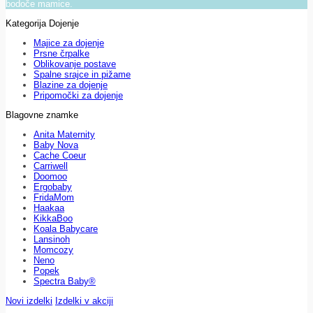
bodoče mamice.
Kategorija Dojenje
Majice za dojenje
Prsne črpalke
Oblikovanje postave
Spalne srajce in pižame
Blazine za dojenje
Pripomočki za dojenje
Blagovne znamke
Anita Maternity
Baby Nova
Cache Coeur
Carriwell
Doomoo
Ergobaby
FridaMom
Haakaa
KikkaBoo
Koala Babycare
Lansinoh
Momcozy
Neno
Popek
Spectra Baby®
Novi izdelki
Izdelki v akciji