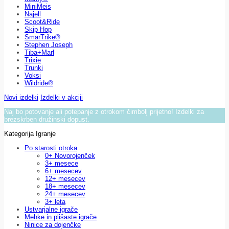
MiniMeis
Najell
Scoot&Ride
Skip Hop
SmarTrike®
Stephen Joseph
Tiba+Marl
Trixie
Trunki
Voksi
Wildride®
Novi izdelki
Izdelki v akciji
Naj bo potovanje ali potepanje z otrokom čimbolj prijetno! Izdelki za
brezskrben družinski dopust.
Kategorija Igranje
Po starosti otroka
0+ Novorojenček
3+ mesece
6+ mesecev
12+ mesecev
18+ mesecev
24+ mesecev
3+ leta
Ustvarjalne igrače
Mehke in plišaste igrače
Ninice za dojenčke