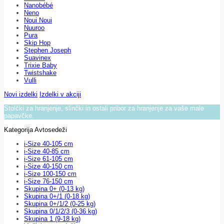
Nanobébé
Neno
Noui Noui
Nuuroo
Pura
Skip Hop
Stephen Joseph
Suavinex
Trixie Baby
Twistshake
Vulli
Novi izdelki
Izdelki v akciji
Stolčki za hranjenje, slinčki in ostali pribor za hranjenje za vaše male
papavčke.
Kategorija Avtosedeži
i-Size 40-105 cm
i-Size 40-85 cm
i-Size 61-105 cm
i-Size 40-150 cm
i-Size 100-150 cm
i-Size 76-150 cm
Skupina 0+ (0-13 kg)
Skupina 0+/1 (0-18 kg)
Skupina 0+/1/2 (0-25 kg)
Skupina 0/1/2/3 (0-36 kg)
Skupina 1 (9-18 kg)