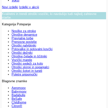
Voksi
Novi izdelki
Izdelki v akciji
Kvalitetni in trendi otroški vozički, ki navdušijo tudi najbolj zahtevne
starše.
Kategorija Potepanje
Nosilke za otroke
Otroške denarnice
Previjalne torbe
Prenosne postelje
Otroški nahrbtniki
Potovalke in potovalni kovčki
Otroški dežniki
Otroške čelade in ščitniki
Vozički marele
Otroški sedeži za kolo
Otroški skiroji in poganjalci
Otroški šotori in tuneli
Poletni pripomočki
Blagovne znamke
Aeromoov
Babymoov
Badabulle
BeSafe
Childhome
Citron®