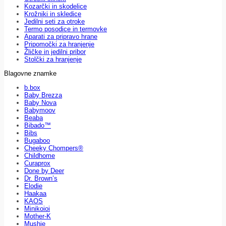
Kozarčki in skodelice
Krožniki in skledice
Jedilni seti za otroke
Termo posodice in termovke
Aparati za pripravo hrane
Pripomočki za hranjenje
Žličke in jedilni pribor
Stolčki za hranjenje
Blagovne znamke
b.box
Baby Brezza
Baby Nova
Babymoov
Beaba
Bibado™
Bibs
Bugaboo
Cheeky Chompers®
Childhome
Curaprox
Done by Deer
Dr. Brown’s
Elodie
Haakaa
KAOS
Minikoioi
Mother-K
Mushie