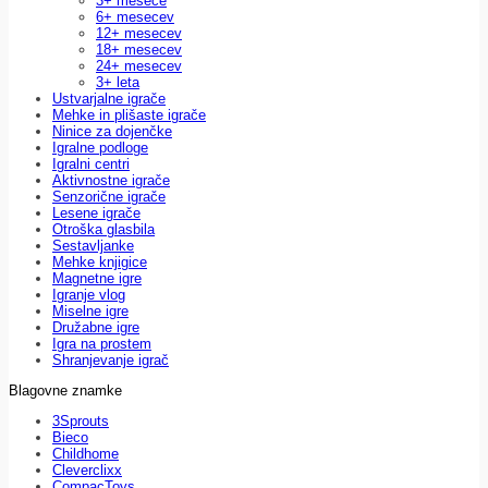
3+ mesece
6+ mesecev
12+ mesecev
18+ mesecev
24+ mesecev
3+ leta
Ustvarjalne igrače
Mehke in plišaste igrače
Ninice za dojenčke
Igralne podloge
Igralni centri
Aktivnostne igrače
Senzorične igrače
Lesene igrače
Otroška glasbila
Sestavljanke
Mehke knjigice
Magnetne igre
Igranje vlog
Miselne igre
Družabne igre
Igra na prostem
Shranjevanje igrač
Blagovne znamke
3Sprouts
Bieco
Childhome
Cleverclixx
CompacToys