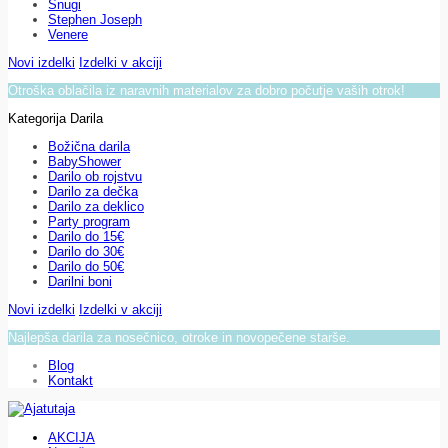
Snugi
Stephen Joseph
Venere
Novi izdelki
Izdelki v akciji
Otroška oblačila iz naravnih materialov za dobro počutje vaših otrok!
Kategorija Darila
Božična darila
BabyShower
Darilo ob rojstvu
Darilo za dečka
Darilo za deklico
Party program
Darilo do 15€
Darilo do 30€
Darilo do 50€
Darilni boni
Novi izdelki
Izdelki v akciji
Najlepša darila za nosečnico, otroke in novopečene starše.
Blog
Kontakt
AKCIJA