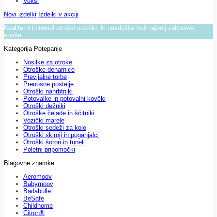
Voksi
Novi izdelki
Izdelki v akciji
Kvalitetni in trendi otroški vozički, ki navdušijo tudi najbolj zahtevne
starše.
Kategorija Potepanje
Nosilke za otroke
Otroške denarnice
Previjalne torbe
Prenosne postelje
Otroški nahrbtniki
Potovalke in potovalni kovčki
Otroški dežniki
Otroške čelade in ščitniki
Vozički marele
Otroški sedeži za kolo
Otroški skiroji in poganjalci
Otroški šotori in tuneli
Poletni pripomočki
Blagovne znamke
Aeromoov
Babymoov
Badabulle
BeSafe
Childhome
Citron®