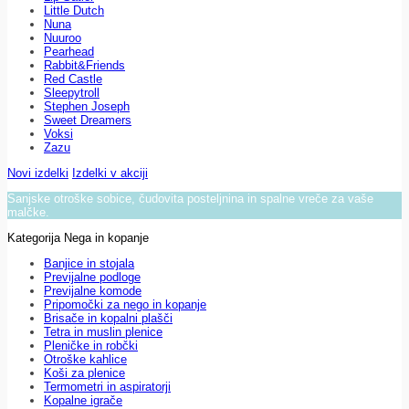
Little Dutch
Nuna
Nuuroo
Pearhead
Rabbit&Friends
Red Castle
Sleepytroll
Stephen Joseph
Sweet Dreamers
Voksi
Zazu
Novi izdelki
Izdelki v akciji
Sanjske otroške sobice, čudovita posteljnina in spalne vreče za vaše
malčke.
Kategorija Nega in kopanje
Banjice in stojala
Previjalne podloge
Previjalne komode
Pripomočki za nego in kopanje
Brisače in kopalni plašči
Tetra in muslin plenice
Pleničke in robčki
Otroške kahlice
Koši za plenice
Termometri in aspiratorji
Kopalne igrače