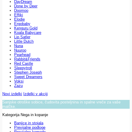
DayDream
Done by Deer
Doomoo
Effiki
Elodie
Ergobaby
Kenguru Gold
Koala Babycare
Lip Satler
Little Dutch
Nuna
Nuuroo
Pearhead
Rabbit&Friends
Red Castle
Sleepytroll
Stephen Joseph
Sweet Dreamers
Voksi
Zazu
Novi izdelki
Izdelki v akciji
Sanjske otroške sobice, čudovita posteljnina in spalne vreče za vaše
malčke.
Kategorija Nega in kopanje
Banjice in stojala
Previjalne podloge
Previjalne komode