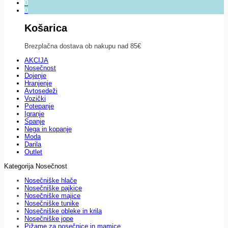
0
0
Košarica
Brezplačna dostava ob nakupu nad 85€
AKCIJA
Nosečnost
Dojenje
Hranjenje
Avtosedeži
Vozički
Potepanje
Igranje
Spanje
Nega in kopanje
Moda
Darila
Outlet
Kategorija Nosečnost
Nosečniške hlače
Nosečniške pajkice
Nosečniške majice
Nosečniške tunike
Nosečniške obleke in krila
Nosečniške jope
Pižame za nosečnice in mamice