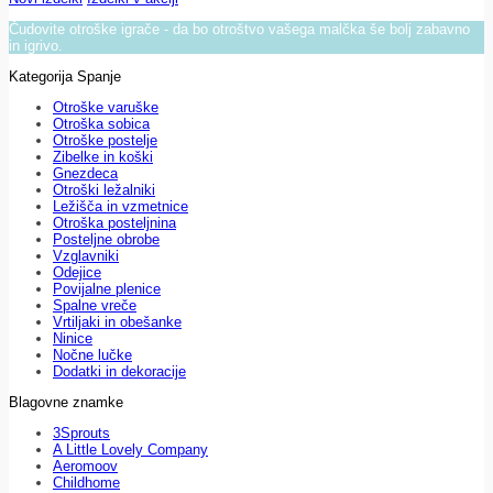
Čudovite otroške igrače - da bo otroštvo vašega malčka še bolj zabavno
in igrivo.
Kategorija Spanje
Otroške varuške
Otroška sobica
Otroške postelje
Zibelke in koški
Gnezdeca
Otroški ležalniki
Ležišča in vzmetnice
Otroška posteljnina
Posteljne obrobe
Vzglavniki
Odejice
Povijalne plenice
Spalne vreče
Vrtiljaki in obešanke
Ninice
Nočne lučke
Dodatki in dekoracije
Blagovne znamke
3Sprouts
A Little Lovely Company
Aeromoov
Childhome