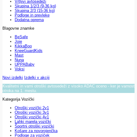
Vrtljivi avtosedeži
Skupina 1/2/3 (9-36 kg)
Skupina 2/3 (15-36 kg)
Podloge in prevleke
Dodatna oprema
Blagovne znamke
BeSafe
Joie
KikkaBoo
KneeGuardKids
Mast
Nuna
UPPABaby
Voksi
Novi izdelki
Izdelki v akciji
Kvalitetni in varni otroški avtosedeži z visoko ADAC oceno - ker je varnost
otroka na 1. mestu.
Kategorija Vozički
Otroški vozički 2v1
Otroški vozički 3v1
Otroški vozički 4v1
Lahki marela vozički
Športni otroški vozički
Košare za novorojenčka
Podloge za voziček