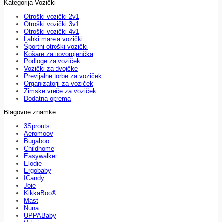
Kategorija Vozički
Otroški vozički 2v1
Otroški vozički 3v1
Otroški vozički 4v1
Lahki marela vozički
Športni otroški vozički
Košare za novorojenčka
Podloge za voziček
Vozički za dvojčke
Previjalne torbe za voziček
Organizatorji za voziček
Zimske vreče za voziček
Dodatna oprema
Blagovne znamke
3Sprouts
Aeromoov
Bugaboo
Childhome
Easywalker
Elodie
Ergobaby
ICandy
Joie
KikkaBoo®
Mast
Nuna
UPPABaby