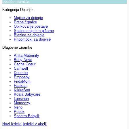
bodoče mamice.
Kategorija Dojenje
Majice za dojenje
Prsne črpalke
Oblikovanje postave
Spalne srajce in pižame
Blazine za dojenje
Pripomočki za dojenje
Blagovne znamke
Anita Maternity
Baby Nova
Cache Coeur
Carriwell
Doomoo
Ergobaby
FridaMom
Haakaa
KikkaBoo
Koala Babycare
Lansinoh
Momcozy
Neno
Popek
Spectra Baby®
Novi izdelki
Izdelki v akciji