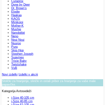
Curaprox
Done by Deer
Dr. Brown’s
Elodie
Haakaa
KAOS
Minikoioi
Mother-K
Mushie
Nanobébé
Neno
Noui Noui
Nuuroo
Pura
Skip Hop
Stephen Joseph
Suavinex
Trixie Baby
Twistshake
Vulli
Novi izdelki
Izdelki v akciji
Stolčki za hranjenje, slinčki in ostali pribor za hranjenje za vaše male
papavčke.
Kategorija Avtosedeži
i-Size 40-105 cm
i-Size 40-85 cm
i-Size 61-105 cm