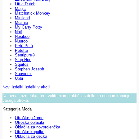
Little Dutch
Magic
Matchstick Monkey
Miniland
Mushie
My Carry Potty
Naif
Nosiboo
Nuuroo
Petú Petú
Potette
Sentipure®
Skip Hop
Squitos
Stephen Joseph
Suavinex
Ubbi
Novi izdelki
Izdelki v akciji
Naravna kozmetika, ter kvalitetni in praktični izdelki za nego in kopanje
vašega otroka.
Kategorija Moda
Otroške pižame
Otroška oblačila
Oblačila za novorojenčka
Otroške kopalke
Oblačila za dečka