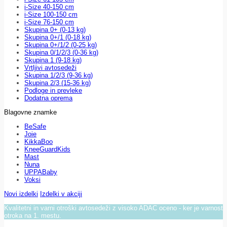
i-Size 40-150 cm
i-Size 100-150 cm
i-Size 76-150 cm
Skupina 0+ (0-13 kg)
Skupina 0+/1 (0-18 kg)
Skupina 0+/1/2 (0-25 kg)
Skupina 0/1/2/3 (0-36 kg)
Skupina 1 (9-18 kg)
Vrtljivi avtosedeži
Skupina 1/2/3 (9-36 kg)
Skupina 2/3 (15-36 kg)
Podloge in prevleke
Dodatna oprema
Blagovne znamke
BeSafe
Joie
KikkaBoo
KneeGuardKids
Mast
Nuna
UPPABaby
Voksi
Novi izdelki
Izdelki v akciji
Kvalitetni in varni otroški avtosedeži z visoko ADAC oceno - ker je varnost
otroka na 1. mestu.