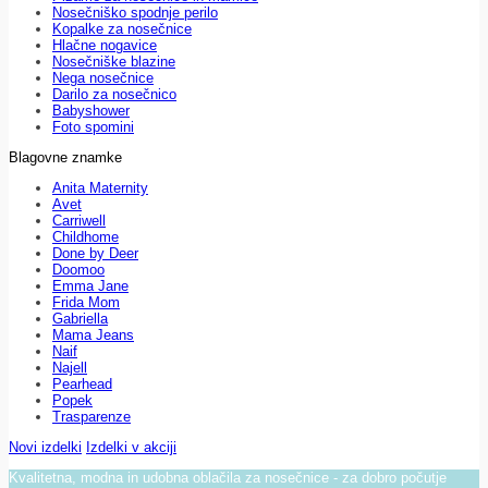
Nosečniško spodnje perilo
Kopalke za nosečnice
Hlačne nogavice
Nosečniške blazine
Nega nosečnice
Darilo za nosečnico
Babyshower
Foto spomini
Blagovne znamke
Anita Maternity
Avet
Carriwell
Childhome
Done by Deer
Doomoo
Emma Jane
Frida Mom
Gabriella
Mama Jeans
Naif
Najell
Pearhead
Popek
Trasparenze
Novi izdelki
Izdelki v akciji
Kvalitetna, modna in udobna oblačila za nosečnice - za dobro počutje