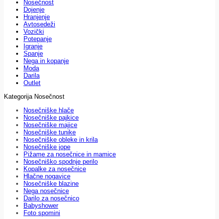
Nosečnost
Dojenje
Hranjenje
Avtosedeži
Vozički
Potepanje
Igranje
Spanje
Nega in kopanje
Moda
Darila
Outlet
Kategorija Nosečnost
Nosečniške hlače
Nosečniške pajkice
Nosečniške majice
Nosečniške tunike
Nosečniške obleke in krila
Nosečniške jope
Pižame za nosečnice in mamice
Nosečniško spodnje perilo
Kopalke za nosečnice
Hlačne nogavice
Nosečniške blazine
Nega nosečnice
Darilo za nosečnico
Babyshower
Foto spomini