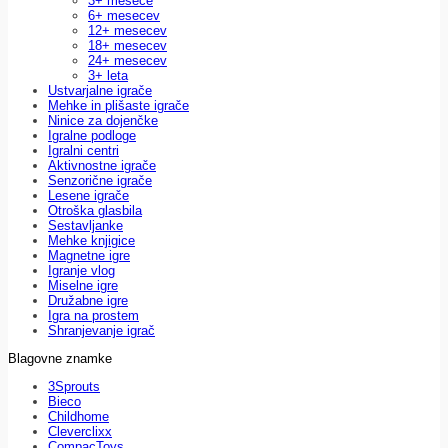
3+ mesece
6+ mesecev
12+ mesecev
18+ mesecev
24+ mesecev
3+ leta
Ustvarjalne igrače
Mehke in plišaste igrače
Ninice za dojenčke
Igralne podloge
Igralni centri
Aktivnostne igrače
Senzorične igrače
Lesene igrače
Otroška glasbila
Sestavljanke
Mehke knjigice
Magnetne igre
Igranje vlog
Miselne igre
Družabne igre
Igra na prostem
Shranjevanje igrač
Blagovne znamke
3Sprouts
Bieco
Childhome
Cleverclixx
CompacToys