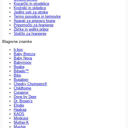
Kozarčki in skodelice
Krožniki in skledice
Jedilni seti za otroke
Termo posodice in termovke
Aparati za pripravo hrane
Pripomočki za hranjenje
Žličke in jedilni pribor
Stolčki za hranjenje
Blagovne znamke
b.box
Baby Brezza
Baby Nova
Babymoov
Beaba
Bibado™
Bibs
Bugaboo
Cheeky Chompers®
Childhome
Curaprox
Done by Deer
Dr. Brown’s
Elodie
Haakaa
KAOS
Minikoioi
Mother-K
Mushie