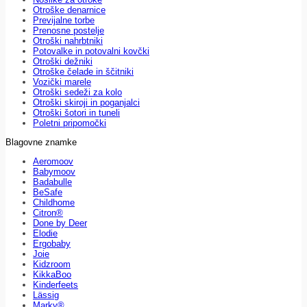
Otroške denarnice
Previjalne torbe
Prenosne postelje
Otroški nahrbtniki
Potovalke in potovalni kovčki
Otroški dežniki
Otroške čelade in ščitniki
Vozički marele
Otroški sedeži za kolo
Otroški skiroji in poganjalci
Otroški šotori in tuneli
Poletni pripomočki
Blagovne znamke
Aeromoov
Babymoov
Badabulle
BeSafe
Childhome
Citron®
Done by Deer
Elodie
Ergobaby
Joie
Kidzroom
KikkaBoo
Kinderfeets
Lässig
Marky®