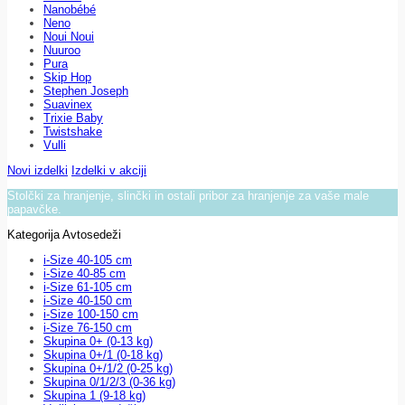
Nanobébé
Neno
Noui Noui
Nuuroo
Pura
Skip Hop
Stephen Joseph
Suavinex
Trixie Baby
Twistshake
Vulli
Novi izdelki
Izdelki v akciji
Stolčki za hranjenje, slinčki in ostali pribor za hranjenje za vaše male
papavčke.
Kategorija Avtosedeži
i-Size 40-105 cm
i-Size 40-85 cm
i-Size 61-105 cm
i-Size 40-150 cm
i-Size 100-150 cm
i-Size 76-150 cm
Skupina 0+ (0-13 kg)
Skupina 0+/1 (0-18 kg)
Skupina 0+/1/2 (0-25 kg)
Skupina 0/1/2/3 (0-36 kg)
Skupina 1 (9-18 kg)