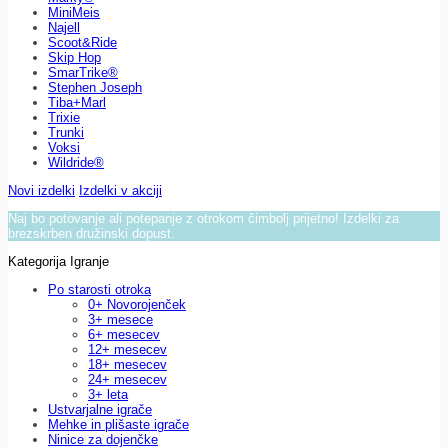
MiniMeis
Najell
Scoot&Ride
Skip Hop
SmarTrike®
Stephen Joseph
Tiba+Marl
Trixie
Trunki
Voksi
Wildride®
Novi izdelki
Izdelki v akciji
Naj bo potovanje ali potepanje z otrokom čimbolj prijetno! Izdelki za
brezskrben družinski dopust.
Kategorija Igranje
Po starosti otroka
0+ Novorojenček
3+ mesece
6+ mesecev
12+ mesecev
18+ mesecev
24+ mesecev
3+ leta
Ustvarjalne igrače
Mehke in plišaste igrače
Ninice za dojenčke