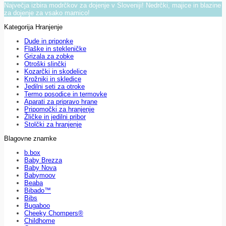
Največja izbira modrčkov za dojenje v Sloveniji! Nedrčki, majice in blazine
za dojenje za vsako mamico!
Kategorija Hranjenje
Dude in priponke
Flaške in stekleničke
Grizala za zobke
Otroški slinčki
Kozarčki in skodelice
Krožniki in skledice
Jedilni seti za otroke
Termo posodice in termovke
Aparati za pripravo hrane
Pripomočki za hranjenje
Žličke in jedilni pribor
Stolčki za hranjenje
Blagovne znamke
b.box
Baby Brezza
Baby Nova
Babymoov
Beaba
Bibado™
Bibs
Bugaboo
Cheeky Chompers®
Childhome