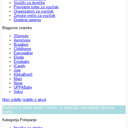
Vozički za dvojčke
Previjalne torbe za voziček
Organizatorji za voziček
Zimske vreče za voziček
Dodatna oprema
Blagovne znamke
3Sprouts
Aeromoov
Bugaboo
Childhome
Easywalker
Elodie
Ergobaby
ICandy
Joie
KikkaBoo®
Mast
Nuna
UPPABaby
Voksi
Novi izdelki
Izdelki v akciji
Kvalitetni in trendi otroški vozički, ki navdušijo tudi najbolj zahtevne
starše.
Kategorija Potepanje
Nosilke za otroke