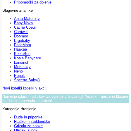
Pripomočki za dojenje
Blagovne znamke
Anita Maternity
Baby Nova
Cache Coeur
Carriwell
Doomoo
Ergobaby
FridaMom
Haakaa
KikkaBoo
Koala Babycare
Lansinoh
Momcozy
Neno
Popek
Spectra Baby®
Novi izdelki
Izdelki v akciji
Največja izbira modrčkov za dojenje v Sloveniji! Nedrčki, majice in blazine
za dojenje za vsako mamico!
Kategorija Hranjenje
Dude in priponke
Flaške in stekleničke
Grizala za zobke
Otroški slinčki