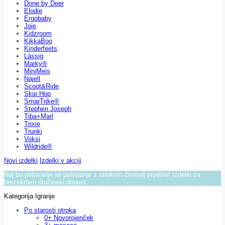
Done by Deer
Elodie
Ergobaby
Joie
Kidzroom
KikkaBoo
Kinderfeets
Lässig
Marky®
MiniMeis
Najell
Scoot&Ride
Skip Hop
SmarTrike®
Stephen Joseph
Tiba+Marl
Trixie
Trunki
Voksi
Wildride®
Novi izdelki
Izdelki v akciji
Naj bo potovanje ali potepanje z otrokom čimbolj prijetno! Izdelki za
brezskrben družinski dopust.
Kategorija Igranje
Po starosti otroka
0+ Novorojenček