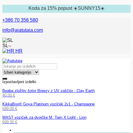
Koda za 15% popust ☀️SUNNY15☀️
+386 70 356 580
info@ajatutaja.com
SL
HR
Izpostavljeni izdelki
Beaba zložljiv šotor Breezy z UV zaščito - Clay Earth
40.00
€
KikkaBoo® Goya Platinum voziček 2v1 - Champagne
699.00
€
MAST voziček za dvojčke M. Twin X Light - Lion
699.00
€