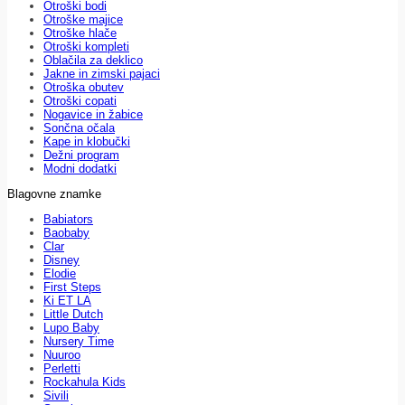
Otroški bodi
Otroške majice
Otroške hlače
Otroški kompleti
Oblačila za deklico
Jakne in zimski pajaci
Otroška obutev
Otroški copati
Nogavice in žabice
Sončna očala
Kape in klobučki
Dežni program
Modni dodatki
Blagovne znamke
Babiators
Baobaby
Clar
Disney
Elodie
First Steps
Ki ET LA
Little Dutch
Lupo Baby
Nursery Time
Nuuroo
Perletti
Rockahula Kids
Sivili