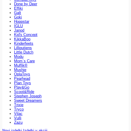
Done by Deer
Effiki
Galt
Goki
Hoppstar
IGLU
Janod
Kid's Concept
KikkaBoo
Kinderfeets
Lilliputiens
Little Dutch
Modu
Mom`s Care
Muffik®
Mushie
OplaToys
Pearhead
Plan Toys
Play&Go
Scoot&Ride
Stephen Joseph
Sweet Dreamers
Trixie
Tryco
Vilac
Vulli
Zazu
Novi izdelki
Izdelki v akciji