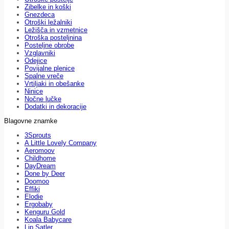
Zibelke in koški
Gnezdeca
Otroški ležalniki
Ležišča in vzmetnice
Otroška posteljnina
Posteljne obrobe
Vzglavniki
Odejice
Povijalne plenice
Spalne vreče
Vrtiljaki in obešanke
Ninice
Nočne lučke
Dodatki in dekoracije
Blagovne znamke
3Sprouts
A Little Lovely Company
Aeromoov
Childhome
DayDream
Done by Deer
Doomoo
Effiki
Elodie
Ergobaby
Kenguru Gold
Koala Babycare
Lip Satler