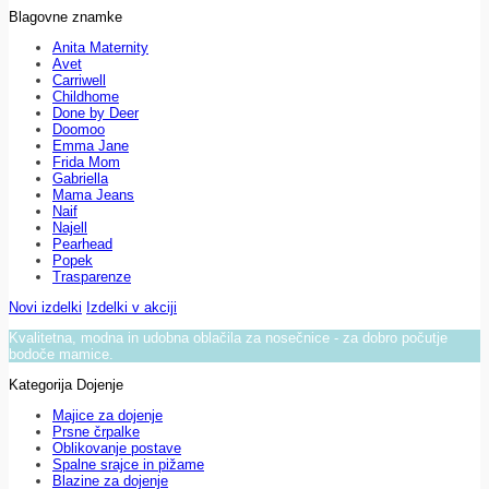
Blagovne znamke
Anita Maternity
Avet
Carriwell
Childhome
Done by Deer
Doomoo
Emma Jane
Frida Mom
Gabriella
Mama Jeans
Naif
Najell
Pearhead
Popek
Trasparenze
Novi izdelki
Izdelki v akciji
Kvalitetna, modna in udobna oblačila za nosečnice - za dobro počutje
bodoče mamice.
Kategorija Dojenje
Majice za dojenje
Prsne črpalke
Oblikovanje postave
Spalne srajce in pižame
Blazine za dojenje