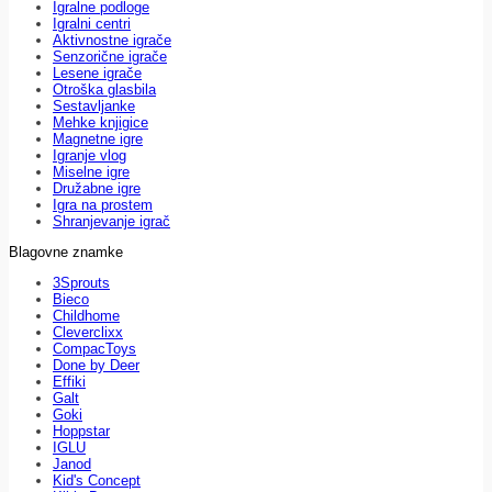
Igralne podloge
Igralni centri
Aktivnostne igrače
Senzorične igrače
Lesene igrače
Otroška glasbila
Sestavljanke
Mehke knjigice
Magnetne igre
Igranje vlog
Miselne igre
Družabne igre
Igra na prostem
Shranjevanje igrač
Blagovne znamke
3Sprouts
Bieco
Childhome
Cleverclixx
CompacToys
Done by Deer
Effiki
Galt
Goki
Hoppstar
IGLU
Janod
Kid's Concept