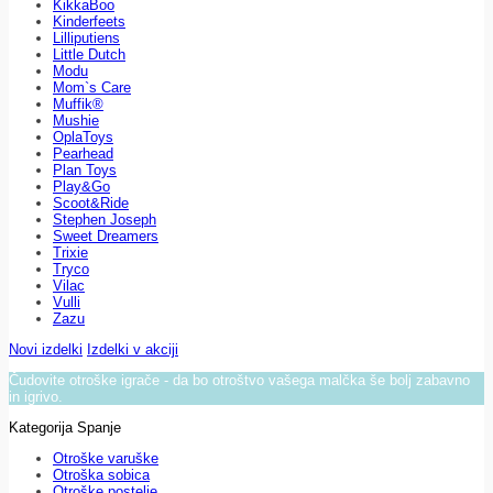
KikkaBoo
Kinderfeets
Lilliputiens
Little Dutch
Modu
Mom`s Care
Muffik®
Mushie
OplaToys
Pearhead
Plan Toys
Play&Go
Scoot&Ride
Stephen Joseph
Sweet Dreamers
Trixie
Tryco
Vilac
Vulli
Zazu
Novi izdelki
Izdelki v akciji
Čudovite otroške igrače - da bo otroštvo vašega malčka še bolj zabavno
in igrivo.
Kategorija Spanje
Otroške varuške
Otroška sobica
Otroške postelje