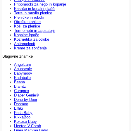
Pripomočki za nego in kopanje
Brisače in kopalni plašči
Tetra in muslin plenice
Pleničke in robčki
Otroške kahlice
Koši za plenice
Termometri in aspiratorji
Kopalne igrače
Kozmetika za otroke
Antirepelenti
Kreme za sončenje
Blagovne znamke
Angelcare
Aquascale
Babymoov
Badabulle
Beaba
Biarritz
Curaprox
Diaper Genie®
Done by Deer
Doomoo
Effiki
Frida Baby
KikkaBoo
Kokoso Baby
Licetec V-Comb
Linea Mamma Baby