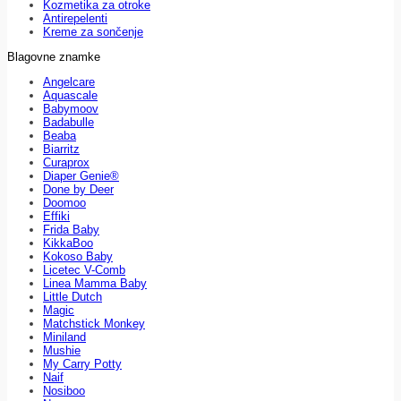
Kozmetika za otroke
Antirepelenti
Kreme za sončenje
Blagovne znamke
Angelcare
Aquascale
Babymoov
Badabulle
Beaba
Biarritz
Curaprox
Diaper Genie®
Done by Deer
Doomoo
Effiki
Frida Baby
KikkaBoo
Kokoso Baby
Licetec V-Comb
Linea Mamma Baby
Little Dutch
Magic
Matchstick Monkey
Miniland
Mushie
My Carry Potty
Naif
Nosiboo