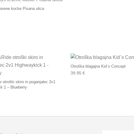
esene kocke Pisana ulica
Otroška blagajna Kid`s Concept
39.95
€
 otroški skiro in poganjalec 2v1
k 1 – Blueberry