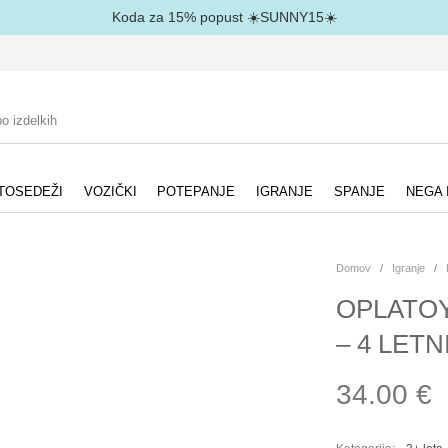
Koda za 15% popust ☀️SUNNY15☀️
TOSEDEŽI
VOZIČKI
POTEPANJE
IGRANJE
SPANJE
NEGA 
Domov
/
Igranje
/
OPLATOY
– 4 LETN
34.00
€