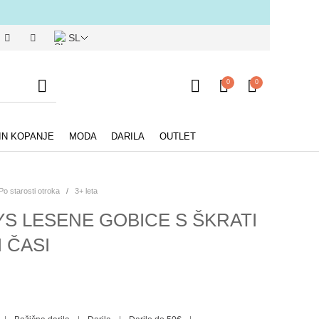
SL
0
0
IN KOPANJE
MODA
DARILA
OUTLET
Po starosti otroka
/
3+ leta
S LESENE GOBICE S ŠKRATI
I ČASI