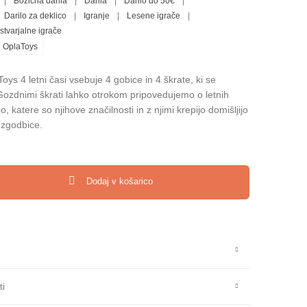
|
Božična darila
|
Darila
|
Darilo do 50€
|
Darilo za deklico
|
Igranje
|
Lesene igrače
|
stvarjalne igrače
OplaToys
ys 4 letni časi vsebuje 4 gobice in 4 škrate, ki se
Z Gozdnimi škrati lahko otrokom pripovedujemo o letnih
o, katere so njihove značilnosti in z njimi krepijo domišljijo
 zgodbice.
ce s škrati - 4 letni časi količina
Dodaj v košarico
ti