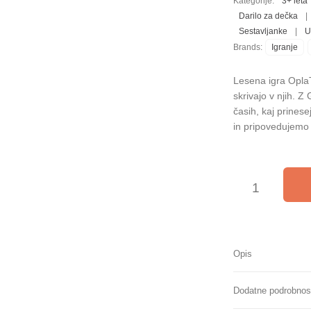
Kategorije:
3+ leta
Darilo za dečka
|
Sestavljanke
|
U
Brands:
Igranje
Lesena igra OplaTo
skrivajo v njih. 
časih, kaj prinesej
in pripovedujemo
OplaToys lesene gobi
Opis
Dodatne podrobnos