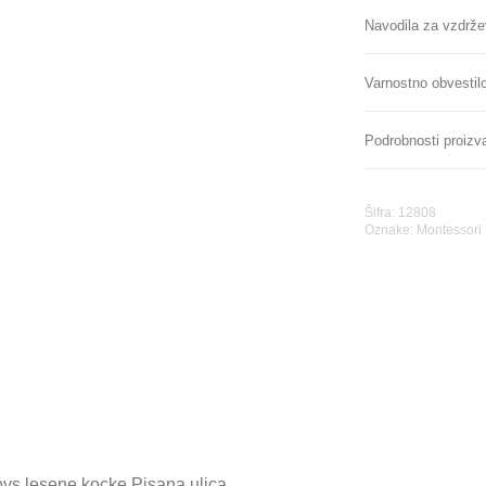
Navodila za vzdrže
Varnostno obvestil
Podrobnosti proizv
Šifra: 12808
Oznake:
Montessori