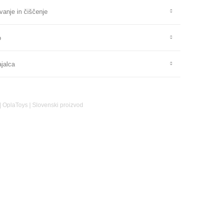
vanje in čiščenje
o
ajalca
|
OplaToys
|
Slovenski proizvod