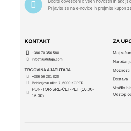
Bodite obveščeni o vseh novostih in akcijs
Prijavite se na e-novice in prejmite kupon 
KONTAKT
ZA UP
Moj raču
+386 70 356 580
info@ajatutaja.com
Naročanj
TRGOVINA AJATUTAJA
Možnosti 
+386 56 281 820
Dostava
Beblerjeva ulica 7, 6000 KOPER
Vračilo bl
PON-TOR-SRE-ČET-PET (10.00-
Odstop o
16.00)