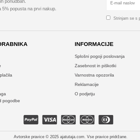
kih ponudbah.
za 5% popusta na prvi nakup.
Strinjam se s
ORABNIKA
INFORMACIJE
n
Splošni pogoji poslovanja
e
Zasebnost in piškotki
plačila
Varnostna opozorila
Reklamacije
aga
O podjetju
d pogodbe
Avtorske pravice
© 2025 ajatutaja.com. Vse pravice pridržane.