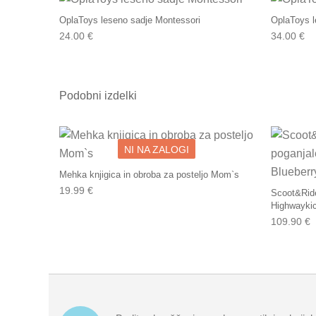
OplaToys leseno sadje Montessori
OplaToys l
24.00
€
34.00
€
Podobni izdelki
NI NA ZALOGI
Mehka knjigica in obroba za posteljo Mom`s
19.99
€
Scoot&Ride
Highwaykic
109.90
€